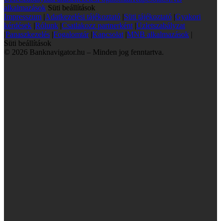
alkalmazások
Süti beállítások
Impresszum
|
Adatkezelési tájékoztató
|
Süti tájékoztató
|
Gyakori
kérdések
|
Rólunk
|
Csatlakozz partnerként
|
Üzletszabályzat
|
Panaszkezelés
|
Fogalomtár
|
Kapcsolat
|
MNB alkalmazások
|
Süti beállítások
© 2026 Banknavigator.hu – Minden jog fenntartva.