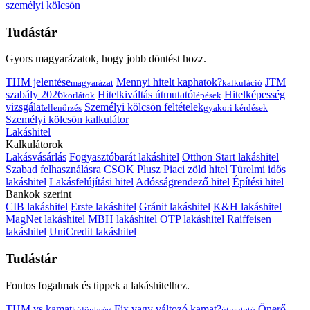
személyi kölcsön
Tudástár
Gyors magyarázatok, hogy jobb döntést hozz.
THM jelentése
Mennyi hitelt kaphatok?
JTM
magyarázat
kalkuláció
szabály 2026
Hitelkiváltás útmutató
Hitelképesség
korlátok
lépések
vizsgálat
Személyi kölcsön feltételek
ellenőrzés
gyakori kérdések
Személyi kölcsön kalkulátor
Lakáshitel
Kalkulátorok
Lakásvásárlás
Fogyasztóbarát lakáshitel
Otthon Start lakáshitel
Szabad felhasználásra
CSOK Plusz
Piaci zöld hitel
Türelmi idős
lakáshitel
Lakásfelújítási hitel
Adósságrendező hitel
Építési hitel
Bankok szerint
CIB lakáshitel
Erste lakáshitel
Gránit lakáshitel
K&H lakáshitel
MagNet lakáshitel
MBH lakáshitel
OTP lakáshitel
Raiffeisen
lakáshitel
UniCredit lakáshitel
Tudástár
Fontos fogalmak és tippek a lakáshitelhez.
THM vs kamat
Fix vagy változó kamat?
Önerő
különbség
útmutató