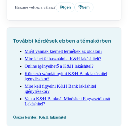
👍
👎
Hasznos volt ez a válasz?
Igen
Nem
További kérdések ebben a témakörben
Miért vannak kiemelt termékek az oldalon?
Mire lehet felhasználni a K&H lakáshitelt?
Online igényelhető a K&H lakáshitel?
Kötelező számlát nyitni K&H Bank lakáshitel
igénylésekor?
Mire kell figyelni K&H Bank lakáshitel
igénylésekor?
Van a K&H Banknál Minősített Fogyasztóbarát
Lakáshitel?
Összes kérdés: K&H lakáshitel