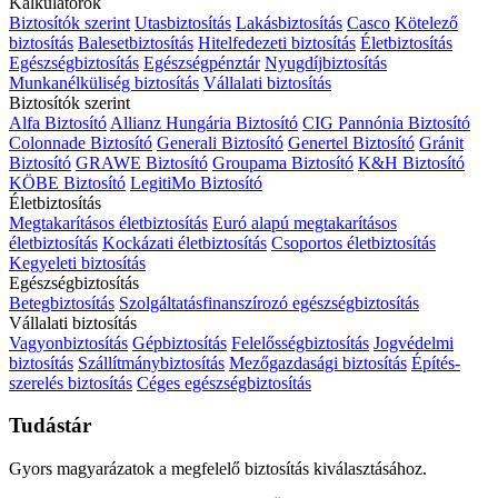
Kalkulátorok
Biztosítók szerint
Utasbiztosítás
Lakásbiztosítás
Casco
Kötelező
biztosítás
Balesetbiztosítás
Hitelfedezeti biztosítás
Életbiztosítás
Egészségbiztosítás
Egészségpénztár
Nyugdíjbiztosítás
Munkanélküliség biztosítás
Vállalati biztosítás
Biztosítók szerint
Alfa Biztosító
Allianz Hungária Biztosító
CIG Pannónia Biztosító
Colonnade Biztosító
Generali Biztosító
Genertel Biztosító
Gránit
Biztosító
GRAWE Biztosító
Groupama Biztosító
K&H Biztosító
KÖBE Biztosító
LegitiMo Biztosító
Életbiztosítás
Megtakarításos életbiztosítás
Euró alapú megtakarításos
életbiztosítás
Kockázati életbiztosítás
Csoportos életbiztosítás
Kegyeleti biztosítás
Egészségbiztosítás
Betegbiztosítás
Szolgáltatásfinanszírozó egészségbiztosítás
Vállalati biztosítás
Vagyonbiztosítás
Gépbiztosítás
Felelősségbiztosítás
Jogvédelmi
biztosítás
Szállítmánybiztosítás
Mezőgazdasági biztosítás
Építés-
szerelés biztosítás
Céges egészségbiztosítás
Tudástár
Gyors magyarázatok a megfelelő biztosítás kiválasztásához.