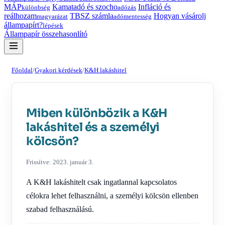
MÁP
Kamatadó és szocho
Infláció és
különbség
adózás
reálhozam
TBSZ számla
Hogyan vásárolj
magyarázat
adómentesség
állampapírt?
lépések
Állampapír összehasonlító
Főoldal
/
Gyakori kérdések
/
K&H lakáshitel
Miben különbözik a K&H
lakáshitel és a személyi
kölcsön?
Frissítve: 2023. január 3.
A K&H lakáshitelt csak ingatlannal kapcsolatos
célokra lehet felhasználni, a személyi kölcsön ellenben
szabad felhasználású.