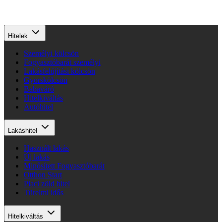
Hitelek
Személyi kölcsön
Fogyasztóbarát személyi
Lakásfelújítási kölcsön
Gyorskölcsön
Babaváró
Hitelkiváltás
Autóhitel
Lakáshitel
Használt lakás
Új lakás
Minősített Fogyasztóbarát
Otthon Start
Piaci zöld hitel
Türelmi idős
Hitelkiváltás