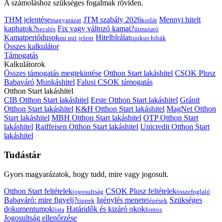
A számoláshoz szükséges fogalmak röviden.
THM jelentése
JTM szabály 2026
Mennyi hitelt
magyarázat
korlát
kaphatok?
Fix vagy változó kamat?
becslés
útmutató
Kamatperiódusok
Hitelbírálat
mi mit jelent
tipikus hibák
Összes kalkulátor
Támogatás
Kalkulátorok
Összes támogatás megtekintése
Otthon Start lakáshitel
CSOK Plusz
Babaváró
Munkáshitel
Falusi CSOK támogatás
Otthon Start lakáshitel
CIB Otthon Start lakáshitel
Erste Otthon Start lakáshitel
Gránit
Otthon Start lakáshitel
K&H Otthon Start lakáshitel
MagNet Otthon
Start lakáshitel
MBH Otthon Start lakáshitel
OTP Otthon Start
lakáshitel
Raiffeisen Otthon Start lakáshitel
Unicredit Otthon Start
lakáshitel
Tudástár
Gyors magyarázatok, hogy tudd, mire vagy jogosult.
Otthon Start feltételek
CSOK Plusz feltételek
jogosultság
összefoglaló
Babaváró: mire figyelj?
Igénylés menete
Szükséges
tippek
lépések
dokumentumok
Határidők és kizáró okok
lista
fontos
Jogosultság ellenőrzése