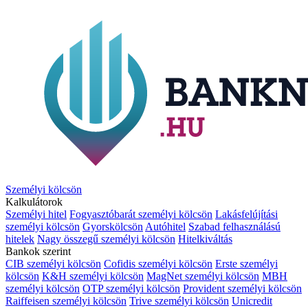
Személyi kölcsön
Kalkulátorok
Személyi hitel
Fogyasztóbarát személyi kölcsön
Lakásfelújítási
személyi kölcsön
Gyorskölcsön
Autóhitel
Szabad felhasználású
hitelek
Nagy összegű személyi kölcsön
Hitelkiváltás
Bankok szerint
CIB személyi kölcsön
Cofidis személyi kölcsön
Erste személyi
kölcsön
K&H személyi kölcsön
MagNet személyi kölcsön
MBH
személyi kölcsön
OTP személyi kölcsön
Provident személyi kölcsön
Raiffeisen személyi kölcsön
Trive személyi kölcsön
Unicredit