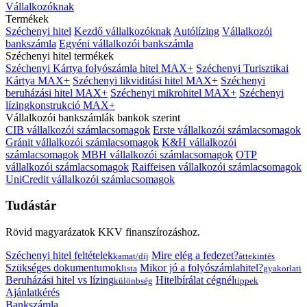
Vállalkozóknak
Termékek
Széchenyi hitel
Kezdő vállalkozóknak
Autólízing
Vállalkozói
bankszámla
Egyéni vállalkozói bankszámla
Széchenyi hitel termékek
Széchenyi Kártya folyószámla hitel MAX+
Széchenyi Turisztikai
Kártya MAX+
Széchenyi likviditási hitel MAX+
Széchenyi
beruházási hitel MAX+
Széchenyi mikrohitel MAX+
Széchenyi
lízingkonstrukció MAX+
Vállalkozói bankszámlák bankok szerint
CIB vállalkozói számlacsomagok
Erste vállalkozói számlacsomagok
Gránit vállalkozói számlacsomagok
K&H vállalkozói
számlacsomagok
MBH vállalkozói számlacsomagok
OTP
vállalkozói számlacsomagok
Raiffeisen vállalkozói számlacsomagok
UniCredit vállalkozói számlacsomagok
Tudástár
Rövid magyarázatok KKV finanszírozáshoz.
Széchenyi hitel feltételek
Mire elég a fedezet?
kamat/díj
áttekintés
Szükséges dokumentumok
Mikor jó a folyószámlahitel?
lista
gyakorlati
Beruházási hitel vs lízing
Hitelbírálat cégnél
különbség
tippek
Ajánlatkérés
Bankszámla