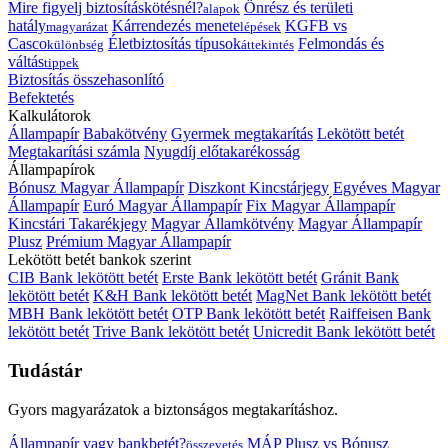
Mire figyelj biztosításkötésnél?
Önrész és területi
alapok
hatály
Kárrendezés menete
KGFB vs
magyarázat
lépések
Casco
Életbiztosítás típusok
Felmondás és
különbség
áttekintés
váltás
tippek
Biztosítás összehasonlító
Befektetés
Kalkulátorok
Állampapír
Babakötvény
Gyermek megtakarítás
Lekötött betét
Megtakarítási számla
Nyugdíj előtakarékosság
Állampapírok
Bónusz Magyar Állampapír
Diszkont Kincstárjegy
Egyéves Magyar
Állampapír
Euró Magyar Állampapír
Fix Magyar Állampapír
Kincstári Takarékjegy
Magyar Államkötvény
Magyar Állampapír
Plusz
Prémium Magyar Állampapír
Lekötött betét bankok szerint
CIB Bank lekötött betét
Erste Bank lekötött betét
Gránit Bank
lekötött betét
K&H Bank lekötött betét
MagNet Bank lekötött betét
MBH Bank lekötött betét
OTP Bank lekötött betét
Raiffeisen Bank
lekötött betét
Trive Bank lekötött betét
Unicredit Bank lekötött betét
Tudástár
Gyors magyarázatok a biztonságos megtakarításhoz.
Állampapír vagy bankbetét?
MÁP Plusz vs Bónusz
összevetés