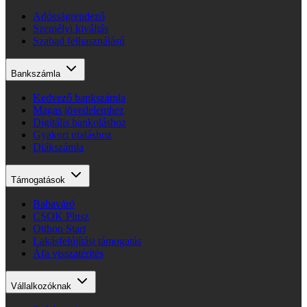
Adósságrendező
Személyi kiváltás
Szabad felhasználású
Bankszámla
Kedvező bankszámla
Magas jövedelemhez
Digitális bankoláshoz
Gyakori utaláshoz
Diákszámla
Támogatások
Babaváró
CSOK Plusz
Otthon Start
Lakásfelújítási támogatás
Áfa visszatérítés
Vállalkozóknak