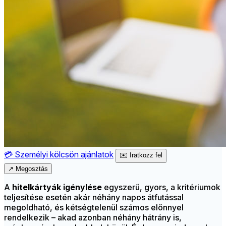
💳
Személyi kölcsön ajánlatok
✉️
Iratkozz fel
↗
Megosztás
A
hitelkártyák igénylése
egyszerű, gyors, a kritériumok
teljesítése esetén akár néhány napos átfutással
megoldható, és kétségtelenül számos előnnyel
rendelkezik – akad azonban néhány hátrány is,