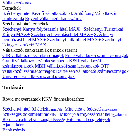
Vállalkozóknak
Termékek
Széchenyi hitel
Kezdő vállalkozóknak
Autólízing
Vállalkozói
bankszámla
Egyéni vállalkozói bankszámla
Széchenyi hitel termékek
Széchenyi Kártya folyószámla hitel MAX+
Széchenyi Turisztikai
Kártya MAX+
Széchenyi likviditási hitel MAX+
Széchenyi
beruházási hitel MAX+
Széchenyi mikrohitel MAX+
Széchenyi
lízingkonstrukció MAX+
Vállalkozói bankszámlák bankok szerint
CIB vállalkozói számlacsomagok
Erste vállalkozói számlacsomagok
Gránit vállalkozói számlacsomagok
K&H vállalkozói
számlacsomagok
MBH vállalkozói számlacsomagok
OTP
vállalkozói számlacsomagok
Raiffeisen vállalkozói számlacsomagok
UniCredit vállalkozói számlacsomagok
Tudástár
Rövid magyarázatok KKV finanszírozáshoz.
Széchenyi hitel feltételek
Mire elég a fedezet?
kamat/díj
áttekintés
Szükséges dokumentumok
Mikor jó a folyószámlahitel?
lista
gyakorlati
Beruházási hitel vs lízing
Hitelbírálat cégnél
különbség
tippek
Ajánlatkérés
Bankszámla