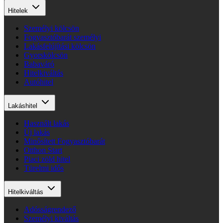
Hitelek
Személyi kölcsön
Fogyasztóbarát személyi
Lakásfelújítási kölcsön
Gyorskölcsön
Babaváró
Hitelkiváltás
Autóhitel
Lakáshitel
Használt lakás
Új lakás
Minősített Fogyasztóbarát
Otthon Start
Piaci zöld hitel
Türelmi idős
Hitelkiváltás
Adósságrendező
Személyi kiváltás