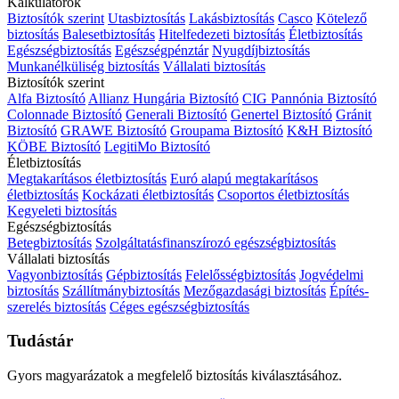
Kalkulátorok
Biztosítók szerint
Utasbiztosítás
Lakásbiztosítás
Casco
Kötelező
biztosítás
Balesetbiztosítás
Hitelfedezeti biztosítás
Életbiztosítás
Egészségbiztosítás
Egészségpénztár
Nyugdíjbiztosítás
Munkanélküliség biztosítás
Vállalati biztosítás
Biztosítók szerint
Alfa Biztosító
Allianz Hungária Biztosító
CIG Pannónia Biztosító
Colonnade Biztosító
Generali Biztosító
Genertel Biztosító
Gránit
Biztosító
GRAWE Biztosító
Groupama Biztosító
K&H Biztosító
KÖBE Biztosító
LegitiMo Biztosító
Életbiztosítás
Megtakarításos életbiztosítás
Euró alapú megtakarításos
életbiztosítás
Kockázati életbiztosítás
Csoportos életbiztosítás
Kegyeleti biztosítás
Egészségbiztosítás
Betegbiztosítás
Szolgáltatásfinanszírozó egészségbiztosítás
Vállalati biztosítás
Vagyonbiztosítás
Gépbiztosítás
Felelősségbiztosítás
Jogvédelmi
biztosítás
Szállítmánybiztosítás
Mezőgazdasági biztosítás
Építés-
szerelés biztosítás
Céges egészségbiztosítás
Tudástár
Gyors magyarázatok a megfelelő biztosítás kiválasztásához.