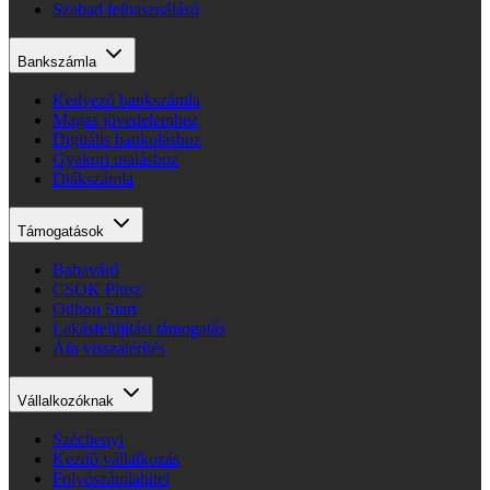
Szabad felhasználású
Bankszámla
Kedvező bankszámla
Magas jövedelemhez
Digitális bankoláshoz
Gyakori utaláshoz
Diákszámla
Támogatások
Babaváró
CSOK Plusz
Otthon Start
Lakásfelújítási támogatás
Áfa visszatérítés
Vállalkozóknak
Széchenyi
Kezdő vállalkozás
Folyószámlahitel