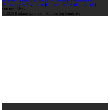
kérdések
|
Rólunk
|
Csatlakozz partnerként
|
Üzletszabályzat
|
Panaszkezelés
|
Fogalomtár
|
Kapcsolat
|
MNB alkalmazások
|
Süti beállítások
© 2026 Banknavigator.hu – Minden jog fenntartva.