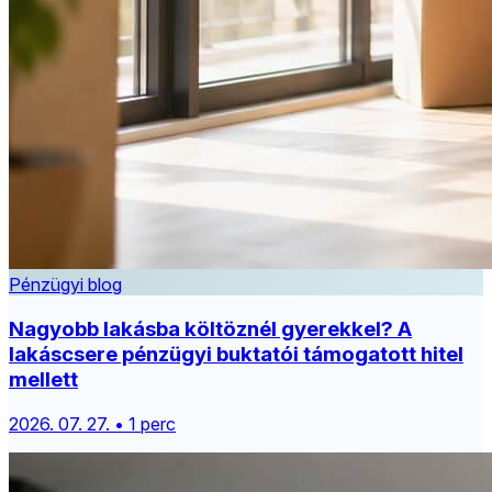
Pénzügyi blog
Nagyobb lakásba költöznél gyerekkel? A
lakáscsere pénzügyi buktatói támogatott hitel
mellett
2026. 07. 27. • 1 perc