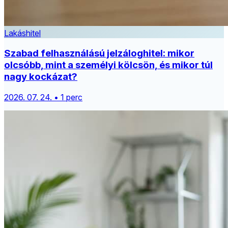
Lakáshitel
Szabad felhasználású jelzáloghitel: mikor
olcsóbb, mint a személyi kölcsön, és mikor túl
nagy kockázat?
2026. 07. 24. • 1 perc