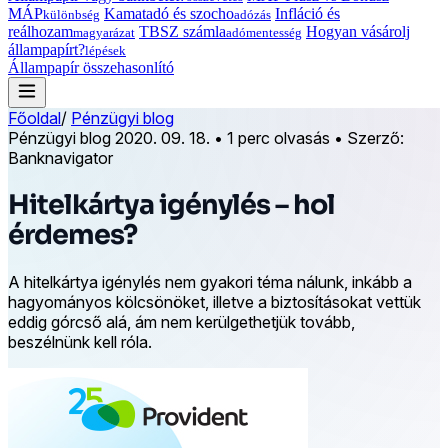
MÁP
Kamatadó és szocho
Infláció és
különbség
adózás
reálhozam
TBSZ számla
Hogyan vásárolj
magyarázat
adómentesség
állampapírt?
lépések
Állampapír összehasonlító
Főoldal
/
Pénzügyi blog
Pénzügyi blog
2020. 09. 18.
•
1 perc olvasás
•
Szerző:
Banknavigator
Hitelkártya igénylés – hol
érdemes?
A hitelkártya igénylés nem gyakori téma nálunk, inkább a
hagyományos kölcsönöket, illetve a biztosításokat vettük
eddig górcső alá, ám nem kerülgethetjük tovább,
beszélnünk kell róla.