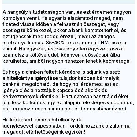
A hangsúly a tudatosságon van, és ezt érdemes nagyon
komolyan venni. Ha ugyanis elszámítod magad, nem
fizeted vissza időben a felhasznált összeget, vagy
esetleg túlköltekezel, akkor a bank kamatot terhel, és
ezt igencsak meg fogod érezni, mivel az átlagos
hitelkártya kamata 35-40%, és ez nem a
THM
, csak a
kamat! Ha egyszer, és csak egyetlen egyszer rosszul
számolsz a költéseiddel, könnyen adósságspirálba
kerülhetsz, amiből nagyon nehezen lehet kikecmeregni.
És hogy a címben feltett kérdésre is adjunk választ:
a
hitelkártya igénylése
tulajdonképpen bármelyik
banknál megoldható, de hogy hol érdemes, azt az
igényeid és a hozzájuk kapcsolódó akciók és
kedvezmények döntik el. Ha tudatosan használod őket,
alig lesz költségük, így ez alapján felesleges válogatnod,
bár természetesen mindennek érdemes utánanézned.
Ha kérdésed lenne a
hitelkártyák
igénylésével
kapcsolatban, fordulj hozzánk bizalommal
megadott elérhetőségeink egyikén!