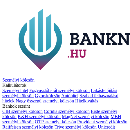
Személyi kölcsön
Kalkulátorok
Személyi hitel
Fogyasztóbarát személyi kölcsön
Lakásfelújítási
személyi kölcsön
Gyorskölcsön
Autóhitel
Szabad felhasználású
hitelek
Nagy összegű személyi kölcsön
Hitelkiváltás
Bankok szerint
CIB személyi kölcsön
Cofidis személyi kölcsön
Erste személyi
kölcsön
K&H személyi kölcsön
MagNet személyi kölcsön
MBH
személyi kölcsön
OTP személyi kölcsön
Provident személyi kölcsön
Raiffeisen személyi kölcsön
Trive személyi kölcsön
Unicredit