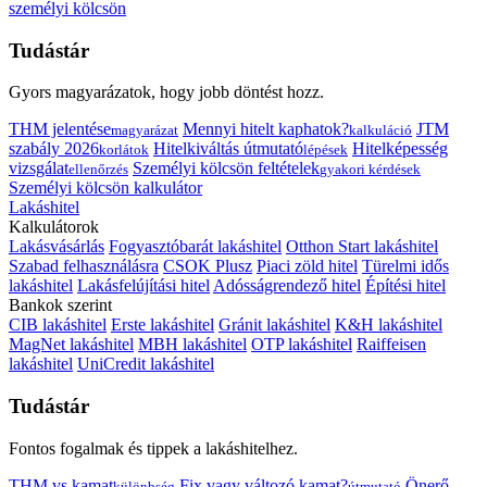
személyi kölcsön
Tudástár
Gyors magyarázatok, hogy jobb döntést hozz.
THM jelentése
Mennyi hitelt kaphatok?
JTM
magyarázat
kalkuláció
szabály 2026
Hitelkiváltás útmutató
Hitelképesség
korlátok
lépések
vizsgálat
Személyi kölcsön feltételek
ellenőrzés
gyakori kérdések
Személyi kölcsön kalkulátor
Lakáshitel
Kalkulátorok
Lakásvásárlás
Fogyasztóbarát lakáshitel
Otthon Start lakáshitel
Szabad felhasználásra
CSOK Plusz
Piaci zöld hitel
Türelmi idős
lakáshitel
Lakásfelújítási hitel
Adósságrendező hitel
Építési hitel
Bankok szerint
CIB lakáshitel
Erste lakáshitel
Gránit lakáshitel
K&H lakáshitel
MagNet lakáshitel
MBH lakáshitel
OTP lakáshitel
Raiffeisen
lakáshitel
UniCredit lakáshitel
Tudástár
Fontos fogalmak és tippek a lakáshitelhez.
THM vs kamat
Fix vagy változó kamat?
Önerő
különbség
útmutató