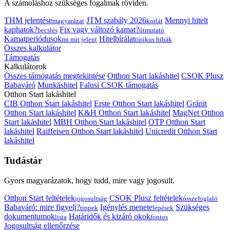
A számoláshoz szükséges fogalmak röviden.
THM jelentése
JTM szabály 2026
Mennyi hitelt
magyarázat
korlát
kaphatok?
Fix vagy változó kamat?
becslés
útmutató
Kamatperiódusok
Hitelbírálat
mi mit jelent
tipikus hibák
Összes kalkulátor
Támogatás
Kalkulátorok
Összes támogatás megtekintése
Otthon Start lakáshitel
CSOK Plusz
Babaváró
Munkáshitel
Falusi CSOK támogatás
Otthon Start lakáshitel
CIB Otthon Start lakáshitel
Erste Otthon Start lakáshitel
Gránit
Otthon Start lakáshitel
K&H Otthon Start lakáshitel
MagNet Otthon
Start lakáshitel
MBH Otthon Start lakáshitel
OTP Otthon Start
lakáshitel
Raiffeisen Otthon Start lakáshitel
Unicredit Otthon Start
lakáshitel
Tudástár
Gyors magyarázatok, hogy tudd, mire vagy jogosult.
Otthon Start feltételek
CSOK Plusz feltételek
jogosultság
összefoglaló
Babaváró: mire figyelj?
Igénylés menete
Szükséges
tippek
lépések
dokumentumok
Határidők és kizáró okok
lista
fontos
Jogosultság ellenőrzése