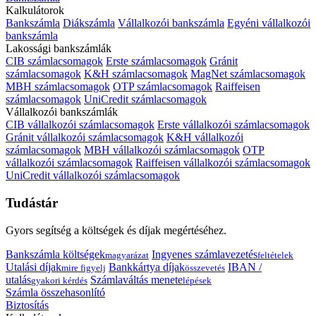
Kalkulátorok
Bankszámla
Diákszámla
Vállalkozói bankszámla
Egyéni vállalkozói
bankszámla
Lakossági bankszámlák
CIB számlacsomagok
Erste számlacsomagok
Gránit
számlacsomagok
K&H számlacsomagok
MagNet számlacsomagok
MBH számlacsomagok
OTP számlacsomagok
Raiffeisen
számlacsomagok
UniCredit számlacsomagok
Vállalkozói bankszámlák
CIB vállalkozói számlacsomagok
Erste vállalkozói számlacsomagok
Gránit vállalkozói számlacsomagok
K&H vállalkozói
számlacsomagok
MBH vállalkozói számlacsomagok
OTP
vállalkozói számlacsomagok
Raiffeisen vállalkozói számlacsomagok
UniCredit vállalkozói számlacsomagok
Tudástár
Gyors segítség a költségek és díjak megértéséhez.
Bankszámla költségek
Ingyenes számlavezetés
magyarázat
feltételek
Utalási díjak
Bankkártya díjak
IBAN /
mire figyelj
összevetés
utalás
Számlaváltás menete
gyakori kérdés
lépések
Számla összehasonlító
Biztosítás