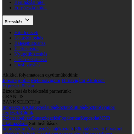
Beruházási hitel
Forgóeszközhitel
Biztosítás
Hitelfedezeti
Lakásbiztosítás
Balesetbiztosítás
Életbiztosítás
Nyugdíjbiztosítás
Casco • Kötelező
Utasbiztosítás
Akikkel folyamatosan együttműködünk:
Jobsora
jooble
Meteonavigator
Hírnavigátor
Akölcsön
Expresszkölcsön
Biztosítási és befektetési partnerünk:
GRANTIS
BANKSELECT.hu
Impresszum
Adatkezelési tájékoztató
Süti tájékoztató
Gyakori
kérdések
Rólunk
Üzletszabályzat
Panaszkezelés
Fogalomtár
Kapcsolat
MNB
alkalmazások
Süti beállítások
Impresszum
|
Adatkezelési tájékoztató
|
Süti tájékoztató
|
Gyakori