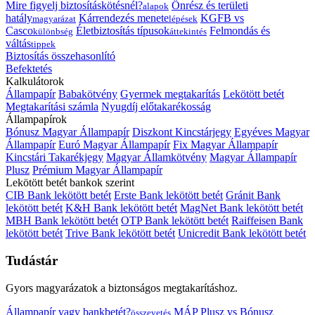
Mire figyelj biztosításkötésnél?
Önrész és területi
alapok
hatály
Kárrendezés menete
KGFB vs
magyarázat
lépések
Casco
Életbiztosítás típusok
Felmondás és
különbség
áttekintés
váltás
tippek
Biztosítás összehasonlító
Befektetés
Kalkulátorok
Állampapír
Babakötvény
Gyermek megtakarítás
Lekötött betét
Megtakarítási számla
Nyugdíj előtakarékosság
Állampapírok
Bónusz Magyar Állampapír
Diszkont Kincstárjegy
Egyéves Magyar
Állampapír
Euró Magyar Állampapír
Fix Magyar Állampapír
Kincstári Takarékjegy
Magyar Államkötvény
Magyar Állampapír
Plusz
Prémium Magyar Állampapír
Lekötött betét bankok szerint
CIB Bank lekötött betét
Erste Bank lekötött betét
Gránit Bank
lekötött betét
K&H Bank lekötött betét
MagNet Bank lekötött betét
MBH Bank lekötött betét
OTP Bank lekötött betét
Raiffeisen Bank
lekötött betét
Trive Bank lekötött betét
Unicredit Bank lekötött betét
Tudástár
Gyors magyarázatok a biztonságos megtakarításhoz.
Állampapír vagy bankbetét?
MÁP Plusz vs Bónusz
összevetés