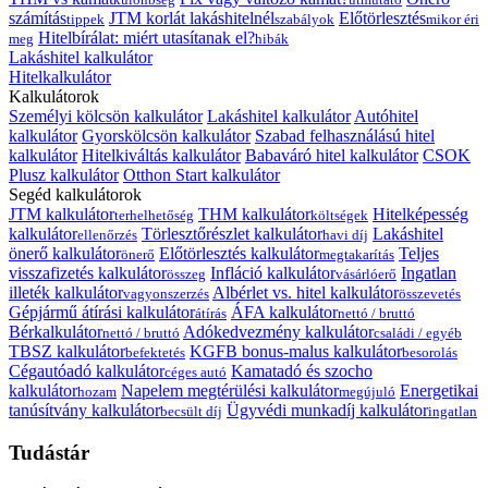
számítás
JTM korlát lakáshitelnél
Előtörlesztés
tippek
szabályok
mikor éri
Hitelbírálat: miért utasítanak el?
meg
hibák
Lakáshitel kalkulátor
Hitelkalkulátor
Kalkulátorok
Személyi kölcsön kalkulátor
Lakáshitel kalkulátor
Autóhitel
kalkulátor
Gyorskölcsön kalkulátor
Szabad felhasználású hitel
kalkulátor
Hitelkiváltás kalkulátor
Babaváró hitel kalkulátor
CSOK
Plusz kalkulátor
Otthon Start kalkulátor
Segéd kalkulátorok
JTM kalkulátor
THM kalkulátor
Hitelképesség
terhelhetőség
költségek
kalkulátor
Törlesztőrészlet kalkulátor
Lakáshitel
ellenőrzés
havi díj
önerő kalkulátor
Előtörlesztés kalkulátor
Teljes
önerő
megtakarítás
visszafizetés kalkulátor
Infláció kalkulátor
Ingatlan
összeg
vásárlóerő
illeték kalkulátor
Albérlet vs. hitel kalkulátor
vagyonszerzés
összevetés
Gépjármű átírási kalkulátor
ÁFA kalkulátor
átírás
nettó / bruttó
Bérkalkulátor
Adókedvezmény kalkulátor
nettó / bruttó
családi / egyéb
TBSZ kalkulátor
KGFB bonus-malus kalkulátor
befektetés
besorolás
Cégautóadó kalkulátor
Kamatadó és szocho
céges autó
kalkulátor
Napelem megtérülési kalkulátor
Energetikai
hozam
megújuló
tanúsítvány kalkulátor
Ügyvédi munkadíj kalkulátor
becsült díj
ingatlan
Tudástár