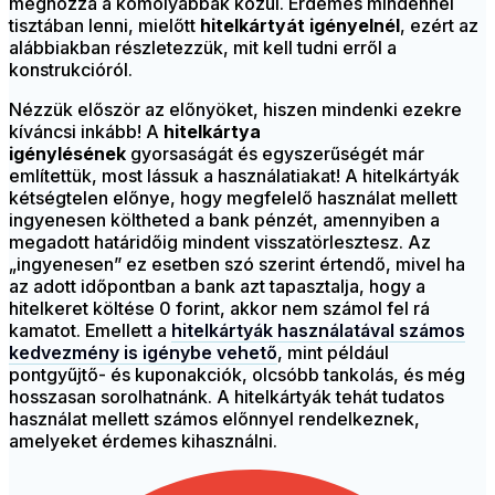
méghozzá a komolyabbak közül. Érdemes mindennel
tisztában lenni, mielőtt
hitelkártyát igényelnél
, ezért az
alábbiakban részletezzük, mit kell tudni erről a
konstrukcióról.
Nézzük először az előnyöket, hiszen mindenki ezekre
kíváncsi inkább! A
hitelkártya
igénylésének
gyorsaságát és egyszerűségét már
említettük, most lássuk a használatiakat! A hitelkártyák
kétségtelen előnye, hogy megfelelő használat mellett
ingyenesen költheted a bank pénzét, amennyiben a
megadott határidőig mindent visszatörlesztesz. Az
„ingyenesen” ez esetben szó szerint értendő, mivel ha
az adott időpontban a bank azt tapasztalja, hogy a
hitelkeret költése 0 forint, akkor nem számol fel rá
kamatot. Emellett a
hitelkártyák használatával számos
kedvezmény is igénybe vehető
, mint például
pontgyűjtő- és kuponakciók, olcsóbb tankolás, és még
hosszasan sorolhatnánk. A hitelkártyák tehát tudatos
használat mellett számos előnnyel rendelkeznek,
amelyeket érdemes kihasználni.