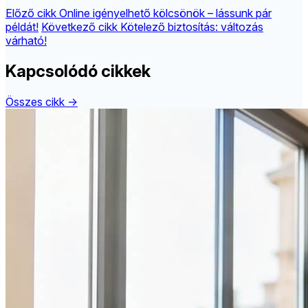
Előző cikk
Online igényelhető kölcsönök – lássunk pár
példát!
Következő cikk
Kötelező biztosítás: változás
várható!
Kapcsolódó cikkek
Összes cikk →