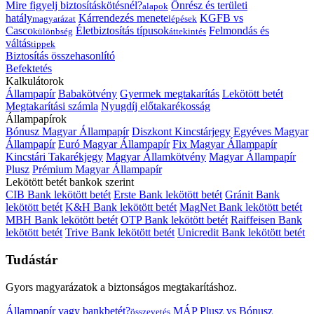
Mire figyelj biztosításkötésnél?
Önrész és területi
alapok
hatály
Kárrendezés menete
KGFB vs
magyarázat
lépések
Casco
Életbiztosítás típusok
Felmondás és
különbség
áttekintés
váltás
tippek
Biztosítás összehasonlító
Befektetés
Kalkulátorok
Állampapír
Babakötvény
Gyermek megtakarítás
Lekötött betét
Megtakarítási számla
Nyugdíj előtakarékosság
Állampapírok
Bónusz Magyar Állampapír
Diszkont Kincstárjegy
Egyéves Magyar
Állampapír
Euró Magyar Állampapír
Fix Magyar Állampapír
Kincstári Takarékjegy
Magyar Államkötvény
Magyar Állampapír
Plusz
Prémium Magyar Állampapír
Lekötött betét bankok szerint
CIB Bank lekötött betét
Erste Bank lekötött betét
Gránit Bank
lekötött betét
K&H Bank lekötött betét
MagNet Bank lekötött betét
MBH Bank lekötött betét
OTP Bank lekötött betét
Raiffeisen Bank
lekötött betét
Trive Bank lekötött betét
Unicredit Bank lekötött betét
Tudástár
Gyors magyarázatok a biztonságos megtakarításhoz.
Állampapír vagy bankbetét?
MÁP Plusz vs Bónusz
összevetés