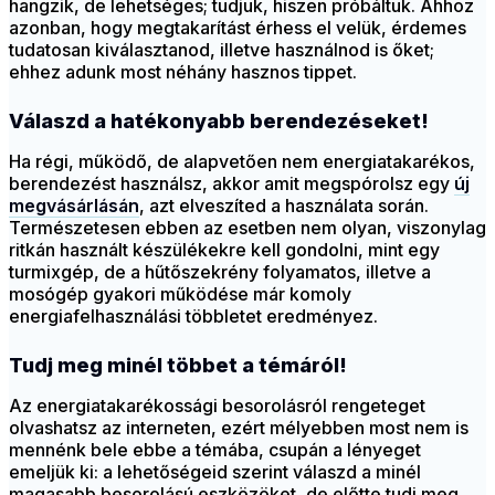
hangzik, de lehetséges; tudjuk, hiszen próbáltuk. Ahhoz
azonban, hogy megtakarítást érhess el velük, érdemes
tudatosan kiválasztanod, illetve használnod is őket;
ehhez adunk most néhány hasznos tippet.
Válaszd a hatékonyabb berendezéseket!
Ha régi, működő, de alapvetően nem energiatakarékos,
berendezést használsz, akkor amit megspórolsz egy
új
megvásárlásán
, azt elveszíted a használata során.
Természetesen ebben az esetben nem olyan, viszonylag
ritkán használt készülékekre kell gondolni, mint egy
turmixgép, de a hűtőszekrény folyamatos, illetve a
mosógép gyakori működése már komoly
energiafelhasználási többletet eredményez.
Tudj meg minél többet a témáról!
Az energiatakarékossági besorolásról rengeteget
olvashatsz az interneten, ezért mélyebben most nem is
mennénk bele ebbe a témába, csupán a lényeget
emeljük ki: a lehetőségeid szerint válaszd a minél
magasabb besorolású eszközöket, de előtte tudj meg