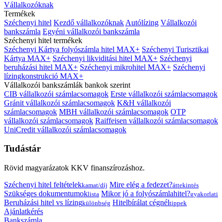
Vállalkozóknak
Termékek
Széchenyi hitel
Kezdő vállalkozóknak
Autólízing
Vállalkozói
bankszámla
Egyéni vállalkozói bankszámla
Széchenyi hitel termékek
Széchenyi Kártya folyószámla hitel MAX+
Széchenyi Turisztikai
Kártya MAX+
Széchenyi likviditási hitel MAX+
Széchenyi
beruházási hitel MAX+
Széchenyi mikrohitel MAX+
Széchenyi
lízingkonstrukció MAX+
Vállalkozói bankszámlák bankok szerint
CIB vállalkozói számlacsomagok
Erste vállalkozói számlacsomagok
Gránit vállalkozói számlacsomagok
K&H vállalkozói
számlacsomagok
MBH vállalkozói számlacsomagok
OTP
vállalkozói számlacsomagok
Raiffeisen vállalkozói számlacsomagok
UniCredit vállalkozói számlacsomagok
Tudástár
Rövid magyarázatok KKV finanszírozáshoz.
Széchenyi hitel feltételek
Mire elég a fedezet?
kamat/díj
áttekintés
Szükséges dokumentumok
Mikor jó a folyószámlahitel?
lista
gyakorlati
Beruházási hitel vs lízing
Hitelbírálat cégnél
különbség
tippek
Ajánlatkérés
Bankszámla