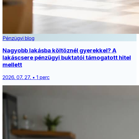
Pénzügyi blog
Nagyobb lakásba költöznél gyerekkel? A
lakáscsere pénzügyi buktatói támogatott hitel
mellett
2026. 07. 27. • 1 perc