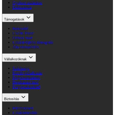
Gyakori utaláshoz
Diákszámla
Támogatások
Babaváró
CSOK Plusz
Otthon Start
Lakásfelújítási támogatás
Áfa visszatérítés
Vállalkozóknak
Széchenyi
Kezdő vállalkozás
Folyószámlahitel
Beruházási hitel
Forgóeszközhitel
Biztosítás
Hitelfedezeti
Lakásbiztosítás