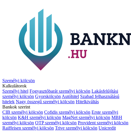
Személyi kölcsön
Kalkulátorok
Személyi hitel
Fogyasztóbarát személyi kölcsön
Lakásfelújítási
személyi kölcsön
Gyorskölcsön
Autóhitel
Szabad felhasználású
hitelek
Nagy összegű személyi kölcsön
Hitelkiváltás
Bankok szerint
CIB személyi kölcsön
Cofidis személyi kölcsön
Erste személyi
kölcsön
K&H személyi kölcsön
MagNet személyi kölcsön
MBH
személyi kölcsön
OTP személyi kölcsön
Provident személyi kölcsön
Raiffeisen személyi kölcsön
Trive személyi kölcsön
Unicredit