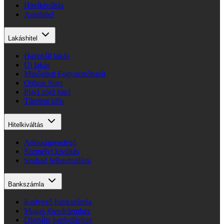
Hitelkiváltás
Autóhitel
Lakáshitel
Használt lakás
Új lakás
Minősített Fogyasztóbarát
Otthon Start
Piaci zöld hitel
Türelmi idős
Hitelkiváltás
Adósságrendező
Személyi kiváltás
Szabad felhasználású
Bankszámla
Kedvező bankszámla
Magas jövedelemhez
Digitális bankoláshoz