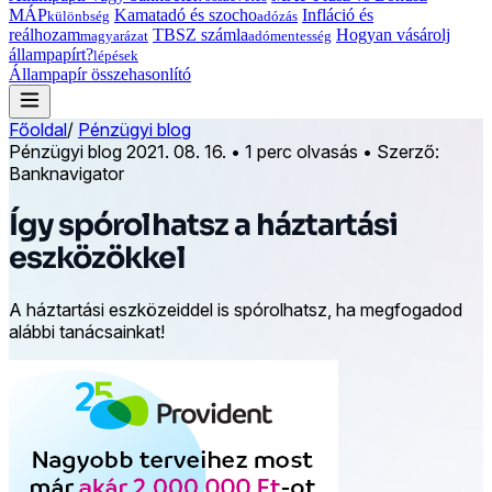
MÁP
Kamatadó és szocho
Infláció és
különbség
adózás
reálhozam
TBSZ számla
Hogyan vásárolj
magyarázat
adómentesség
állampapírt?
lépések
Állampapír összehasonlító
Főoldal
/
Pénzügyi blog
Pénzügyi blog
2021. 08. 16.
•
1 perc olvasás
•
Szerző:
Banknavigator
Így spórolhatsz a háztartási
eszközökkel
A háztartási eszközeiddel is spórolhatsz, ha megfogadod
alábbi tanácsainkat!