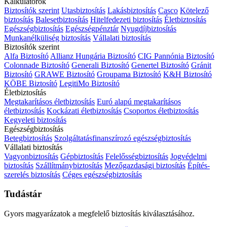
Kalkulátorok
Biztosítók szerint
Utasbiztosítás
Lakásbiztosítás
Casco
Kötelező
biztosítás
Balesetbiztosítás
Hitelfedezeti biztosítás
Életbiztosítás
Egészségbiztosítás
Egészségpénztár
Nyugdíjbiztosítás
Munkanélküliség biztosítás
Vállalati biztosítás
Biztosítók szerint
Alfa Biztosító
Allianz Hungária Biztosító
CIG Pannónia Biztosító
Colonnade Biztosító
Generali Biztosító
Genertel Biztosító
Gránit
Biztosító
GRAWE Biztosító
Groupama Biztosító
K&H Biztosító
KÖBE Biztosító
LegitiMo Biztosító
Életbiztosítás
Megtakarításos életbiztosítás
Euró alapú megtakarításos
életbiztosítás
Kockázati életbiztosítás
Csoportos életbiztosítás
Kegyeleti biztosítás
Egészségbiztosítás
Betegbiztosítás
Szolgáltatásfinanszírozó egészségbiztosítás
Vállalati biztosítás
Vagyonbiztosítás
Gépbiztosítás
Felelősségbiztosítás
Jogvédelmi
biztosítás
Szállítmánybiztosítás
Mezőgazdasági biztosítás
Építés-
szerelés biztosítás
Céges egészségbiztosítás
Tudástár
Gyors magyarázatok a megfelelő biztosítás kiválasztásához.