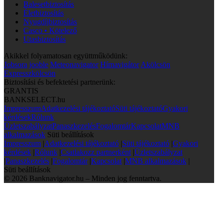
Balesetbiztosítás
Életbiztosítás
Nyugdíjbiztosítás
Casco • Kötelező
Utasbiztosítás
Akikkel folyamatosan együttműködünk:
Jobsora
jooble
Meteonavigator
Hírnavigátor
Akölcsön
Expresszkölcsön
Biztosítási és befektetési partnerünk:
GRANTIS
BANKSELECT.hu
Impresszum
Adatkezelési tájékoztató
Süti tájékoztató
Gyakori
kérdések
Rólunk
Üzletszabályzat
Panaszkezelés
Fogalomtár
Kapcsolat
MNB
alkalmazások
Süti beállítások
Impresszum
|
Adatkezelési tájékoztató
|
Süti tájékoztató
|
Gyakori
kérdések
|
Rólunk
|
Csatlakozz partnerként
|
Üzletszabályzat
|
Panaszkezelés
|
Fogalomtár
|
Kapcsolat
|
MNB alkalmazások
|
Süti beállítások
© 2026 Banknavigator.hu – Minden jog fenntartva.