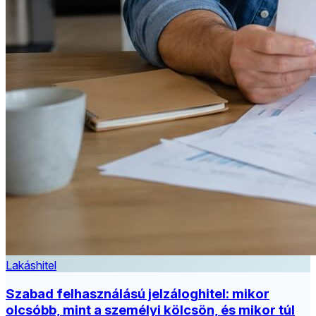
Lakáshitel
Szabad felhasználású jelzáloghitel: mikor
olcsóbb, mint a személyi kölcsön, és mikor túl