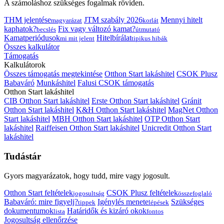
A számoláshoz szükséges fogalmak röviden.
THM jelentése
JTM szabály 2026
Mennyi hitelt
magyarázat
korlát
kaphatok?
Fix vagy változó kamat?
becslés
útmutató
Kamatperiódusok
Hitelbírálat
mi mit jelent
tipikus hibák
Összes kalkulátor
Támogatás
Kalkulátorok
Összes támogatás megtekintése
Otthon Start lakáshitel
CSOK Plusz
Babaváró
Munkáshitel
Falusi CSOK támogatás
Otthon Start lakáshitel
CIB Otthon Start lakáshitel
Erste Otthon Start lakáshitel
Gránit
Otthon Start lakáshitel
K&H Otthon Start lakáshitel
MagNet Otthon
Start lakáshitel
MBH Otthon Start lakáshitel
OTP Otthon Start
lakáshitel
Raiffeisen Otthon Start lakáshitel
Unicredit Otthon Start
lakáshitel
Tudástár
Gyors magyarázatok, hogy tudd, mire vagy jogosult.
Otthon Start feltételek
CSOK Plusz feltételek
jogosultság
összefoglaló
Babaváró: mire figyelj?
Igénylés menete
Szükséges
tippek
lépések
dokumentumok
Határidők és kizáró okok
lista
fontos
Jogosultság ellenőrzése