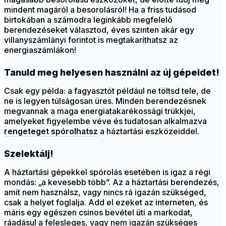
mindent magáról a besorolásról! Ha a friss tudásod
birtokában a számodra leginkább megfelelő
berendezéseket választod, éves szinten akár egy
villanyszámlányi forintot is megtakaríthatsz az
energiaszámlákon!
Tanuld meg helyesen használni az új gépeidet!
Csak egy példa: a fagyasztót például ne töltsd tele, de
ne is legyen túlságosan üres. Minden berendezésnek
megvannak a maga energiatakarékossági trükkjei,
amelyeket figyelembe véve és tudatosan alkalmazva
rengeteget spórolhatsz
a háztartási eszközeiddel.
Szelektálj!
A háztartási gépekkel spórolás esetében is igaz a régi
mondás: „a kevesebb több”. Az a háztartási berendezés,
amit nem használsz, vagy nincs rá igazán szükséged,
csak a helyet foglalja. Add el ezeket az interneten, és
máris egy egészen csinos bevétel üti a markodat,
ráadásul a felesleges, vagy nem igazán szükséges