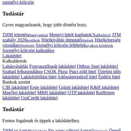
személyi kölcsön
Tudástár
Gyors magyarázatok, hogy jobb döntést hozz.
THM jelentése
Mennyi hitelt kaphatok?
JTM
magyarázat
kalkuláció
szabály 2026
Hitelkiváltás útmutató
Hitelképesség
korlátok
lépések
vizsgálat
Személyi kölcsön feltételek
ellenőrzés
gyakori kérdések
Személyi kölcsön kalkulátor
Lakáshitel
Kalkulátorok
Lakásvásárlás
Fogyasztóbarát lakáshitel
Otthon Start lakáshitel
Szabad felhasználásra
CSOK Plusz
Piaci zöld hitel
Türelmi idős
lakáshitel
Lakásfelújítási hitel
Adósságrendező hitel
Építési hitel
Bankok szerint
CIB lakáshitel
Erste lakáshitel
Gránit lakáshitel
K&H lakáshitel
MagNet lakáshitel
MBH lakáshitel
OTP lakáshitel
Raiffeisen
lakáshitel
UniCredit lakáshitel
Tudástár
Fontos fogalmak és tippek a lakáshitelhez.
THM vs kamat
Fix vagy változó kamat?
Önerő
különbség
útmutató