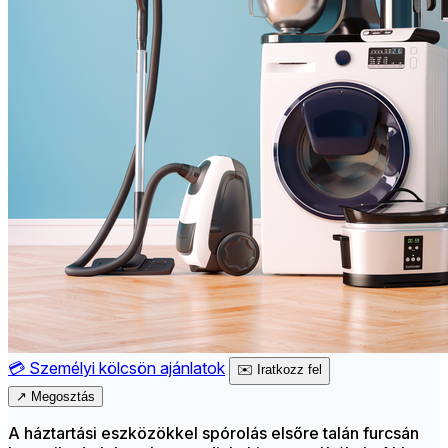
💳
Személyi kölcsön ajánlatok
✉️
Iratkozz fel
↗
Megosztás
A háztartási eszközökkel spórolás elsőre talán furcsán