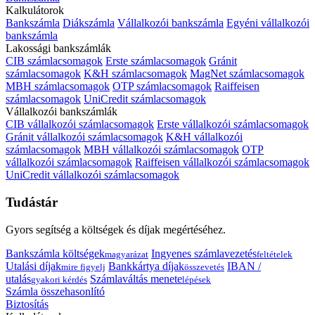
Kalkulátorok
Bankszámla
Diákszámla
Vállalkozói bankszámla
Egyéni vállalkozói
bankszámla
Lakossági bankszámlák
CIB számlacsomagok
Erste számlacsomagok
Gránit
számlacsomagok
K&H számlacsomagok
MagNet számlacsomagok
MBH számlacsomagok
OTP számlacsomagok
Raiffeisen
számlacsomagok
UniCredit számlacsomagok
Vállalkozói bankszámlák
CIB vállalkozói számlacsomagok
Erste vállalkozói számlacsomagok
Gránit vállalkozói számlacsomagok
K&H vállalkozói
számlacsomagok
MBH vállalkozói számlacsomagok
OTP
vállalkozói számlacsomagok
Raiffeisen vállalkozói számlacsomagok
UniCredit vállalkozói számlacsomagok
Tudástár
Gyors segítség a költségek és díjak megértéséhez.
Bankszámla költségek
Ingyenes számlavezetés
magyarázat
feltételek
Utalási díjak
Bankkártya díjak
IBAN /
mire figyelj
összevetés
utalás
Számlaváltás menete
gyakori kérdés
lépések
Számla összehasonlító
Biztosítás