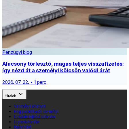
Pénzügyi blog
Alacsony törlesztő, magas teljes visszafizetés:
így nézd át a személyi kölcsön valódi árát
2026. 07. 22. • 1 perc
Hitelek
Személyi kölcsön
Fogyasztóbarát személyi
Lakásfelújítási kölcsön
Gyorskölcsön
Babaváró