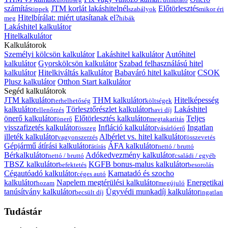
számítás
JTM korlát lakáshitelnél
Előtörlesztés
tippek
szabályok
mikor éri
Hitelbírálat: miért utasítanak el?
meg
hibák
Lakáshitel kalkulátor
Hitelkalkulátor
Kalkulátorok
Személyi kölcsön kalkulátor
Lakáshitel kalkulátor
Autóhitel
kalkulátor
Gyorskölcsön kalkulátor
Szabad felhasználású hitel
kalkulátor
Hitelkiváltás kalkulátor
Babaváró hitel kalkulátor
CSOK
Plusz kalkulátor
Otthon Start kalkulátor
Segéd kalkulátorok
JTM kalkulátor
THM kalkulátor
Hitelképesség
terhelhetőség
költségek
kalkulátor
Törlesztőrészlet kalkulátor
Lakáshitel
ellenőrzés
havi díj
önerő kalkulátor
Előtörlesztés kalkulátor
Teljes
önerő
megtakarítás
visszafizetés kalkulátor
Infláció kalkulátor
Ingatlan
összeg
vásárlóerő
illeték kalkulátor
Albérlet vs. hitel kalkulátor
vagyonszerzés
összevetés
Gépjármű átírási kalkulátor
ÁFA kalkulátor
átírás
nettó / bruttó
Bérkalkulátor
Adókedvezmény kalkulátor
nettó / bruttó
családi / egyéb
TBSZ kalkulátor
KGFB bonus-malus kalkulátor
befektetés
besorolás
Cégautóadó kalkulátor
Kamatadó és szocho
céges autó
kalkulátor
Napelem megtérülési kalkulátor
Energetikai
hozam
megújuló
tanúsítvány kalkulátor
Ügyvédi munkadíj kalkulátor
becsült díj
ingatlan
Tudástár