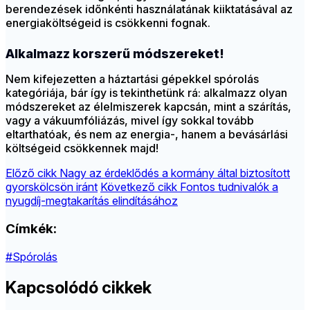
berendezések időnkénti használatának kiiktatásával az
energiaköltségeid is csökkenni fognak.
Alkalmazz korszerű módszereket!
Nem kifejezetten a háztartási gépekkel spórolás
kategóriája, bár így is tekinthetünk rá: alkalmazz olyan
módszereket az élelmiszerek kapcsán, mint a szárítás,
vagy a vákuumfóliázás, mivel így sokkal tovább
eltarthatóak, és nem az energia-, hanem a bevásárlási
költségeid csökkennek majd!
Előző cikk
Nagy az érdeklődés a kormány által biztosított
gyorskölcsön iránt
Következő cikk
Fontos tudnivalók a
nyugdíj-megtakarítás elindításához
Címkék:
#Spórolás
Kapcsolódó cikkek