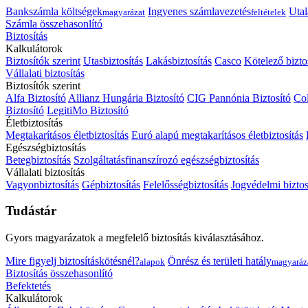
Bankszámla költségek
Ingyenes számlavezetés
Utal
magyarázat
feltételek
Számla összehasonlító
Biztosítás
Kalkulátorok
Biztosítók szerint
Utasbiztosítás
Lakásbiztosítás
Casco
Kötelező bizto
Vállalati biztosítás
Biztosítók szerint
Alfa Biztosító
Allianz Hungária Biztosító
CIG Pannónia Biztosító
Col
Biztosító
LegitiMo Biztosító
Életbiztosítás
Megtakarításos életbiztosítás
Euró alapú megtakarításos életbiztosítás
Egészségbiztosítás
Betegbiztosítás
Szolgáltatásfinanszírozó egészségbiztosítás
Vállalati biztosítás
Vagyonbiztosítás
Gépbiztosítás
Felelősségbiztosítás
Jogvédelmi biztos
Tudástár
Gyors magyarázatok a megfelelő biztosítás kiválasztásához.
Mire figyelj biztosításkötésnél?
Önrész és területi hatály
alapok
magyaráz
Biztosítás összehasonlító
Befektetés
Kalkulátorok