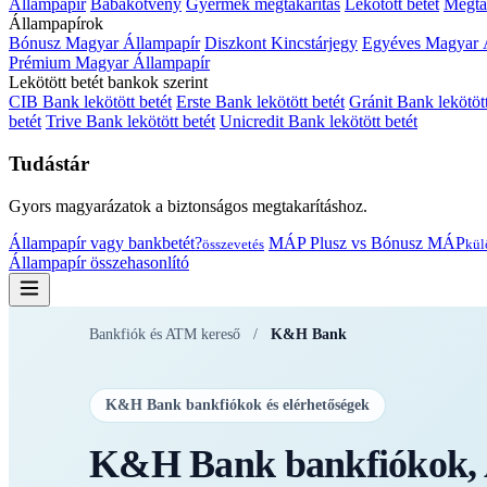
Állampapír
Babakötvény
Gyermek megtakarítás
Lekötött betét
Megtak
Állampapírok
Bónusz Magyar Állampapír
Diszkont Kincstárjegy
Egyéves Magyar 
Prémium Magyar Állampapír
Lekötött betét bankok szerint
CIB Bank lekötött betét
Erste Bank lekötött betét
Gránit Bank lekötött
betét
Trive Bank lekötött betét
Unicredit Bank lekötött betét
Tudástár
Gyors magyarázatok a biztonságos megtakarításhoz.
Állampapír vagy bankbetét?
MÁP Plusz vs Bónusz MÁP
összevetés
kül
Állampapír összehasonlító
Bankfiók és ATM kereső
/
K&H Bank
K&H Bank bankfiókok és elérhetőségek
K&H Bank bankfiókok, A