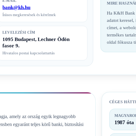
E-MAIL
MIRE HASZNÁ
bank@kh.hu
Ha K&H Bank ba
Írásos megkeresések és kérelmek
adatot keresel,
címet, a webold
LEVELEZÉSI CÍM
termékes tarta
1095 Budapest, Lechner Ödön
oldal fókusza t
fasor 9.
Hivatalos postai kapcsolattartás
CÉGES HÁTT
MAGYAROR
ja, amely az ország egyik legnagyobb
1987 óta
nsben egyaránt teljes körű banki, biztosítási