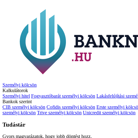
Személyi kölcsön
Kalkulátorok
Személyi hitel
Fogyasztóbarát személyi kölcsön
Lakásfelújítási szemé
Bankok szerint
CIB személyi kölcsön
Cofidis személyi kölcsön
Erste személyi kölcs
személyi kölcsön
Trive személyi kölcsön
Unicredit személyi kölcsön
Tudástár
Gyors magyarázatok, hogy jobb döntést hozz.