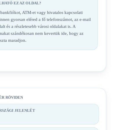
LHATÓ EZ AZ OLDAL?
nkfiókot, ATM-et vagy hivatalos kapcsolati
 innen gyorsan eléred a fő telefonszámot, az e-mail
alt és a részletesebb városi oldalakat is. A
lmakat szándékosan nem kevertük ide, hogy az
iszta maradjon.
ÉR RÖVIDEN
SZÁGI JELENLÉT