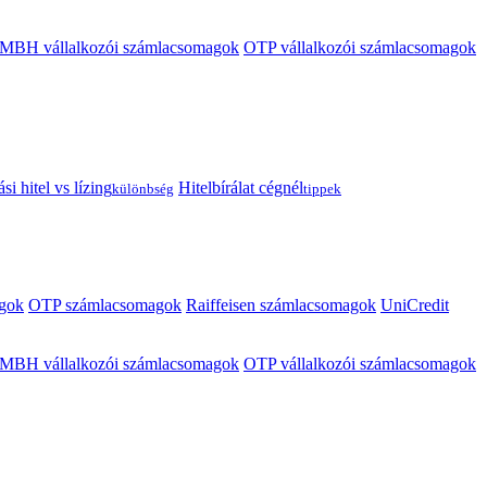
MBH vállalkozói számlacsomagok
OTP vállalkozói számlacsomagok
i hitel vs lízing
Hitelbírálat cégnél
különbség
tippek
gok
OTP számlacsomagok
Raiffeisen számlacsomagok
UniCredit
MBH vállalkozói számlacsomagok
OTP vállalkozói számlacsomagok