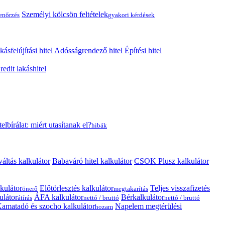
Személyi kölcsön feltételek
lenőrzés
gyakori kérdések
kásfelújítási hitel
Adósságrendező hitel
Építési hitel
edit lakáshitel
telbírálat: miért utasítanak el?
hibák
váltás kalkulátor
Babaváró hitel kalkulátor
CSOK Plusz kalkulátor
kulátor
Előtörlesztés kalkulátor
Teljes visszafizetés
önerő
megtakarítás
ulátor
ÁFA kalkulátor
Bérkalkulátor
átírás
nettó / bruttó
nettó / bruttó
amatadó és szocho kalkulátor
Napelem megtérülési
hozam