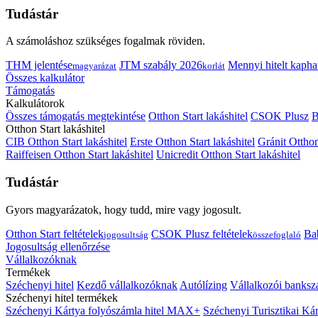
Tudástár
A számoláshoz szükséges fogalmak röviden.
THM jelentése
JTM szabály 2026
Mennyi hitelt kapha
magyarázat
korlát
Összes kalkulátor
Támogatás
Kalkulátorok
Összes támogatás megtekintése
Otthon Start lakáshitel
CSOK Plusz
B
Otthon Start lakáshitel
CIB Otthon Start lakáshitel
Erste Otthon Start lakáshitel
Gránit Otthon
Raiffeisen Otthon Start lakáshitel
Unicredit Otthon Start lakáshitel
Tudástár
Gyors magyarázatok, hogy tudd, mire vagy jogosult.
Otthon Start feltételek
CSOK Plusz feltételek
Bab
jogosultság
összefoglaló
Jogosultság ellenőrzése
Vállalkozóknak
Termékek
Széchenyi hitel
Kezdő vállalkozóknak
Autólízing
Vállalkozói banksz
Széchenyi hitel termékek
Széchenyi Kártya folyószámla hitel MAX+
Széchenyi Turisztikai 