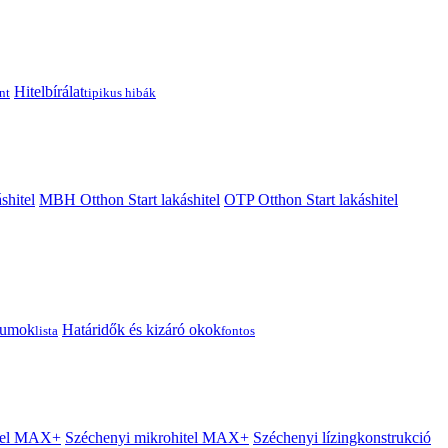
Hitelbírálat
nt
tipikus hibák
shitel
MBH Otthon Start lakáshitel
OTP Otthon Start lakáshitel
tumok
Határidők és kizáró okok
lista
fontos
itel MAX+
Széchenyi mikrohitel MAX+
Széchenyi lízingkonstrukció