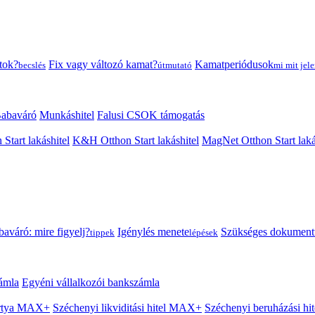
tok?
Fix vagy változó kamat?
Kamatperiódusok
becslés
útmutató
mi mit jele
abaváró
Munkáshitel
Falusi CSOK támogatás
 Start lakáshitel
K&H Otthon Start lakáshitel
MagNet Otthon Start laká
aváró: mire figyelj?
Igénylés menete
Szükséges dokumen
tippek
lépések
ámla
Egyéni vállalkozói bankszámla
Kártya MAX+
Széchenyi likviditási hitel MAX+
Széchenyi beruházási h