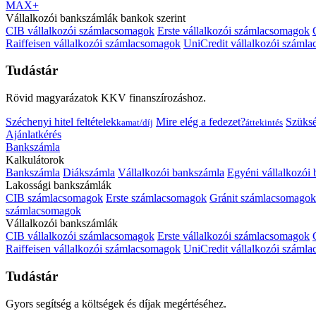
MAX+
Vállalkozói bankszámlák bankok szerint
CIB vállalkozói számlacsomagok
Erste vállalkozói számlacsomagok
Raiffeisen vállalkozói számlacsomagok
UniCredit vállalkozói száml
Tudástár
Rövid magyarázatok KKV finanszírozáshoz.
Széchenyi hitel feltételek
Mire elég a fedezet?
Szüks
kamat/díj
áttekintés
Ajánlatkérés
Bankszámla
Kalkulátorok
Bankszámla
Diákszámla
Vállalkozói bankszámla
Egyéni vállalkozói
Lakossági bankszámlák
CIB számlacsomagok
Erste számlacsomagok
Gránit számlacsomagok
számlacsomagok
Vállalkozói bankszámlák
CIB vállalkozói számlacsomagok
Erste vállalkozói számlacsomagok
Raiffeisen vállalkozói számlacsomagok
UniCredit vállalkozói száml
Tudástár
Gyors segítség a költségek és díjak megértéséhez.