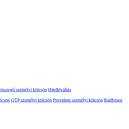
összegű személyi kölcsön
Hitelkiváltás
lcsön
OTP személyi kölcsön
Provident személyi kölcsön
Raiffeisen