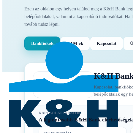
Ezen az oldalon egy helyen találod meg a K&H Bank legfon
belépőoldalakat, valamint a kapcsolódó tudnivalókat. Ha 
tovább tudsz lépni.
Bankfiókok
ATM-ek
Kapcsolat
Ü
K&H Ban
Kapcsolat, bankfióko
belépőoldalak egy he
KAPCSOLATI ADATOK
A legfontosabb K&H Bank elérhetőségek