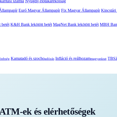
arítási számla
Nyugdíj előtakarékosság
Állampapír
Euró Magyar Állampapír
Fix Magyar Állampapír
Kincstári
 betét
K&H Bank lekötött betét
MagNet Bank lekötött betét
MBH Bank 
Kamatadó és szocho
Infláció és reálhozam
TBSZ
önbség
adózás
magyarázat
TM-ek és elérhetőségek