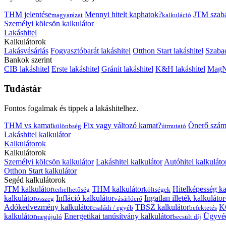
THM jelentése
Mennyi hitelt kaphatok?
JTM szab
magyarázat
kalkuláció
Személyi kölcsön kalkulátor
Lakáshitel
Kalkulátorok
Lakásvásárlás
Fogyasztóbarát lakáshitel
Otthon Start lakáshitel
Szabad
Bankok szerint
CIB lakáshitel
Erste lakáshitel
Gránit lakáshitel
K&H lakáshitel
MagNe
Tudástár
Fontos fogalmak és tippek a lakáshitelhez.
THM vs kamat
Fix vagy változó kamat?
Önerő szám
különbség
útmutató
Lakáshitel kalkulátor
Kalkulátorok
Kalkulátorok
Személyi kölcsön kalkulátor
Lakáshitel kalkulátor
Autóhitel kalkuláto
Otthon Start kalkulátor
Segéd kalkulátorok
JTM kalkulátor
THM kalkulátor
Hitelképesség ka
terhelhetőség
költségek
kalkulátor
Infláció kalkulátor
Ingatlan illeték kalkulátor
összeg
vásárlóerő
Adókedvezmény kalkulátor
TBSZ kalkulátor
K
családi / egyéb
befektetés
kalkulátor
Energetikai tanúsítvány kalkulátor
Ügyvéd
megújuló
becsült díj