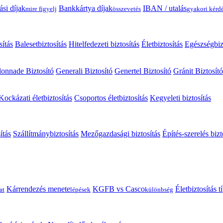
ási díjak
Bankkártya díjak
IBAN / utalás
mire figyelj
összevetés
gyakori kérd
sítás
Balesetbiztosítás
Hitelfedezeti biztosítás
Életbiztosítás
Egészségbiz
onnade Biztosító
Generali Biztosító
Genertel Biztosító
Gránit Biztosító
Kockázati életbiztosítás
Csoportos életbiztosítás
Kegyeleti biztosítás
ítás
Szállítmánybiztosítás
Mezőgazdasági biztosítás
Építés-szerelés bizt
Kárrendezés menete
KGFB vs Casco
Életbiztosítás 
at
lépések
különbség