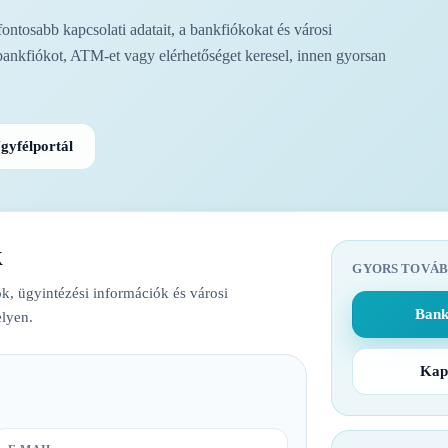
tosabb kapcsolati adatait, a bankfiókokat és városi
bankfiókot, ATM-et vagy elérhetőséget keresel, innen gyorsan
gyfélportál
k
GYORS TOVÁB
k, ügyintézési információk és városi
Bank
lyen.
Kap