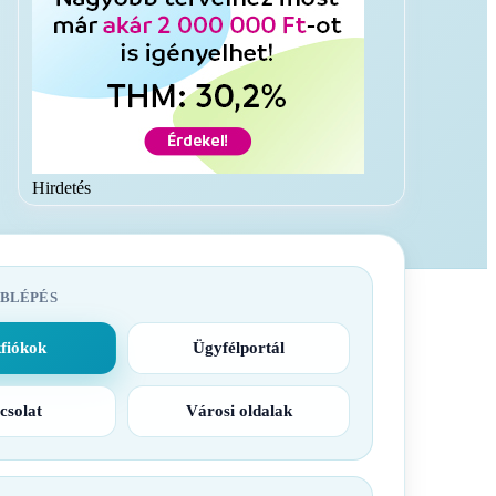
Hirdetés
BLÉPÉS
fiókok
Ügyfélportál
csolat
Városi oldalak