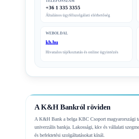
TELEFONSZÁM
+36 1 335 3355
Általános ügyfélszolgálati elérhetőség
WEBOLDAL
kh.hu
Hivatalos tájékoztatás és online ügyintézés
A K&H Bankról röviden
A K&H Bank a belga KBC Csoport magyarországi tag
univerzális bankja. Lakossági, kkv és vállalati szegme
és befektetési szolgáltatásokat kínál.