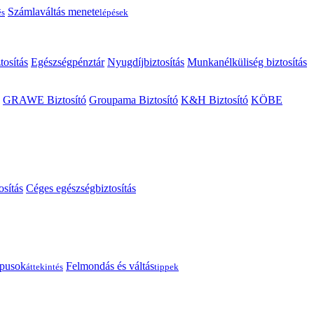
Számlaváltás menete
és
lépések
tosítás
Egészségpénztár
Nyugdíjbiztosítás
Munkanélküliség biztosítás
GRAWE Biztosító
Groupama Biztosító
K&H Biztosító
KÖBE
osítás
Céges egészségbiztosítás
típusok
Felmondás és váltás
áttekintés
tippek