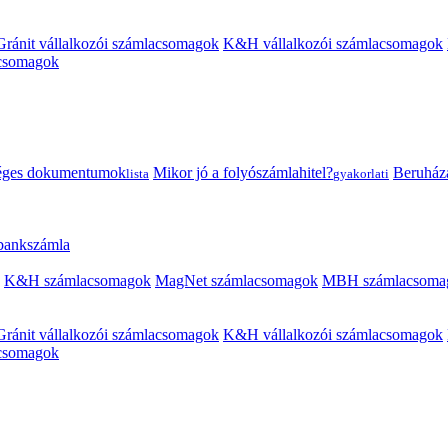
Gránit vállalkozói számlacsomagok
K&H vállalkozói számlacsomagok
acsomagok
éges dokumentumok
Mikor jó a folyószámlahitel?
Beruházás
lista
gyakorlati
 bankszámla
K&H számlacsomagok
MagNet számlacsomagok
MBH számlacsoma
Gránit vállalkozói számlacsomagok
K&H vállalkozói számlacsomagok
acsomagok