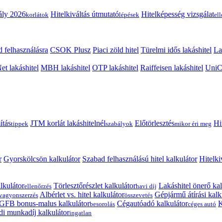
ály 2026
Hitelkiváltás útmutató
Hitelképesség vizsgálat
korlátok
lépések
el
 felhasználásra
CSOK Plusz
Piaci zöld hitel
Türelmi idős lakáshitel
La
t lakáshitel
MBH lakáshitel
OTP lakáshitel
Raiffeisen lakáshitel
UniCr
ítás
JTM korlát lakáshitelnél
Előtörlesztés
Hi
tippek
szabályok
mikor éri meg
r
Gyorskölcsön kalkulátor
Szabad felhasználású hitel kalkulátor
Hitelki
lkulátor
Törlesztőrészlet kalkulátor
Lakáshitel önerő kal
ellenőrzés
havi díj
Albérlet vs. hitel kalkulátor
Gépjármű átírási kalk
vagyonszerzés
összevetés
GFB bonus-malus kalkulátor
Cégautóadó kalkulátor
K
besorolás
céges autó
i munkadíj kalkulátor
ingatlan