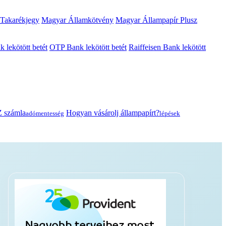
 Takarékjegy
Magyar Államkötvény
Magyar Állampapír Plusz
lekötött betét
OTP Bank lekötött betét
Raiffeisen Bank lekötött
 számla
Hogyan vásárolj állampapírt?
adómentesség
lépések