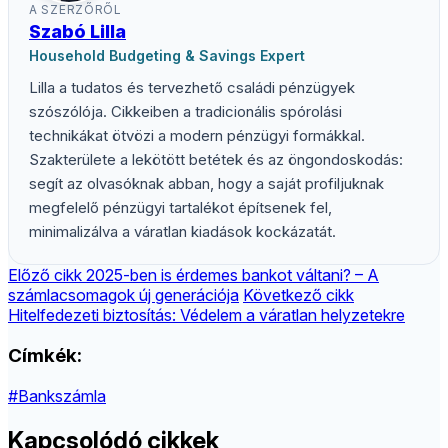
A SZERZŐRŐL
Szabó Lilla
Household Budgeting & Savings Expert
Lilla a tudatos és tervezhető családi pénzügyek
szószólója. Cikkeiben a tradicionális spórolási
technikákat ötvözi a modern pénzügyi formákkal.
Szakterülete a lekötött betétek és az öngondoskodás:
segít az olvasóknak abban, hogy a saját profiljuknak
megfelelő pénzügyi tartalékot építsenek fel,
minimalizálva a váratlan kiadások kockázatát.
Előző cikk
2025-ben is érdemes bankot váltani? – A
számlacsomagok új generációja
Következő cikk
Hitelfedezeti biztosítás: Védelem a váratlan helyzetekre
Címkék:
#Bankszámla
Kapcsolódó cikkek