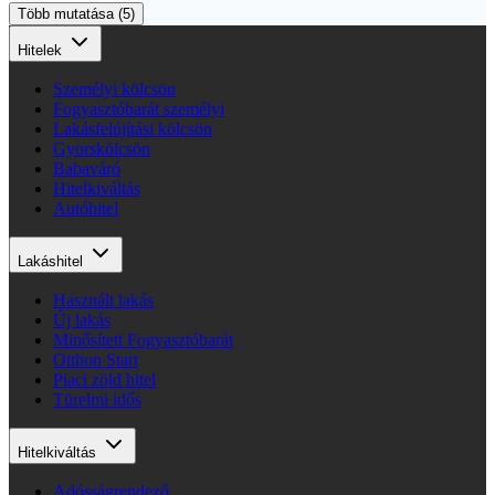
Több mutatása (5)
Hitelek
Személyi kölcsön
Fogyasztóbarát személyi
Lakásfelújítási kölcsön
Gyorskölcsön
Babaváró
Hitelkiváltás
Autóhitel
Lakáshitel
Használt lakás
Új lakás
Minősített Fogyasztóbarát
Otthon Start
Piaci zöld hitel
Türelmi idős
Hitelkiváltás
Adósságrendező