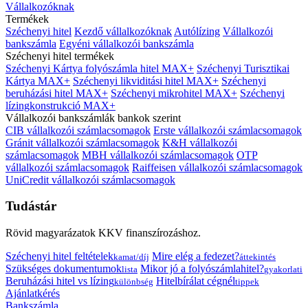
Vállalkozóknak
Termékek
Széchenyi hitel
Kezdő vállalkozóknak
Autólízing
Vállalkozói
bankszámla
Egyéni vállalkozói bankszámla
Széchenyi hitel termékek
Széchenyi Kártya folyószámla hitel MAX+
Széchenyi Turisztikai
Kártya MAX+
Széchenyi likviditási hitel MAX+
Széchenyi
beruházási hitel MAX+
Széchenyi mikrohitel MAX+
Széchenyi
lízingkonstrukció MAX+
Vállalkozói bankszámlák bankok szerint
CIB vállalkozói számlacsomagok
Erste vállalkozói számlacsomagok
Gránit vállalkozói számlacsomagok
K&H vállalkozói
számlacsomagok
MBH vállalkozói számlacsomagok
OTP
vállalkozói számlacsomagok
Raiffeisen vállalkozói számlacsomagok
UniCredit vállalkozói számlacsomagok
Tudástár
Rövid magyarázatok KKV finanszírozáshoz.
Széchenyi hitel feltételek
Mire elég a fedezet?
kamat/díj
áttekintés
Szükséges dokumentumok
Mikor jó a folyószámlahitel?
lista
gyakorlati
Beruházási hitel vs lízing
Hitelbírálat cégnél
különbség
tippek
Ajánlatkérés
Bankszámla