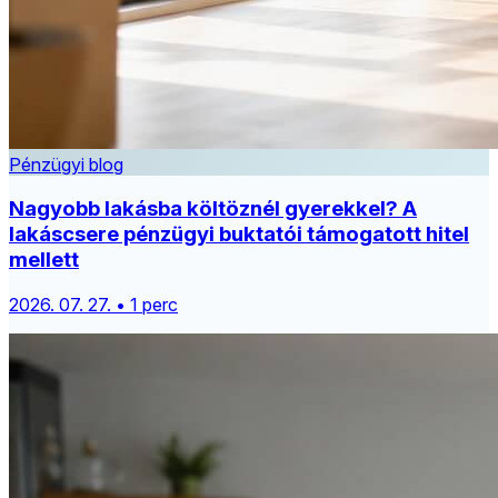
Pénzügyi blog
Nagyobb lakásba költöznél gyerekkel? A
lakáscsere pénzügyi buktatói támogatott hitel
mellett
2026. 07. 27. • 1 perc