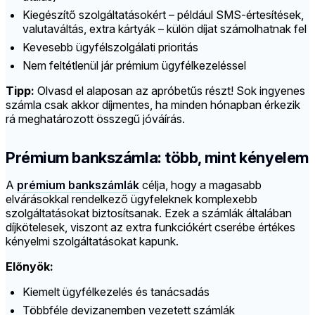
Kiegészítő szolgáltatásokért – például SMS-értesítések,
valutaváltás, extra kártyák – külön díjat számolhatnak fel
Kevesebb ügyfélszolgálati prioritás
Nem feltétlenül jár prémium ügyfélkezeléssel
Tipp:
Olvasd el alaposan az apróbetűs részt! Sok ingyenes
számla csak akkor díjmentes, ha minden hónapban érkezik
rá meghatározott összegű jóváírás.
Prémium bankszámla: több, mint kényelem
A
prémium bankszámlák
célja, hogy a magasabb
elvárásokkal rendelkező ügyfeleknek komplexebb
szolgáltatásokat biztosítsanak. Ezek a számlák általában
díjkötelesek, viszont az extra funkciókért cserébe értékes
kényelmi szolgáltatásokat kapunk.
Előnyök:
Kiemelt ügyfélkezelés és tanácsadás
Többféle devizanemben vezetett számlák