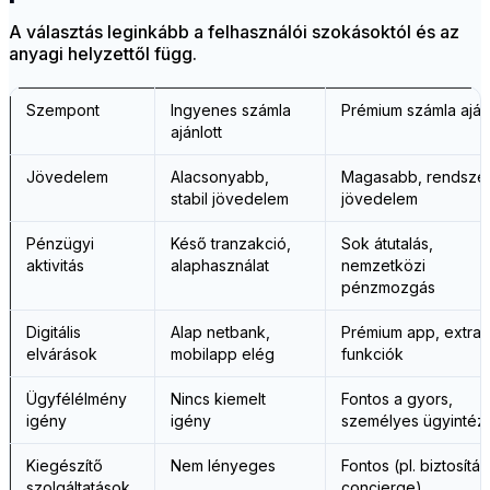
A választás leginkább a felhasználói szokásoktól és az
anyagi helyzettől függ.
Szempont
Ingyenes számla
Prémium számla ajánl
ajánlott
Jövedelem
Alacsonyabb,
Magasabb, rendsze
stabil jövedelem
jövedelem
Pénzügyi
Késő tranzakció,
Sok átutalás,
aktivitás
alaphasználat
nemzetközi
pénzmozgás
Digitális
Alap netbank,
Prémium app, extra
elvárások
mobilapp elég
funkciók
Ügyfélélmény
Nincs kiemelt
Fontos a gyors,
igény
igény
személyes ügyintéz
Kiegészítő
Nem lényeges
Fontos (pl. biztosítás
szolgáltatások
concierge)