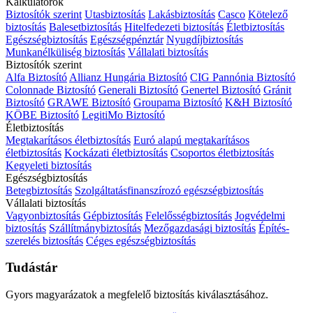
Kalkulátorok
Biztosítók szerint
Utasbiztosítás
Lakásbiztosítás
Casco
Kötelező
biztosítás
Balesetbiztosítás
Hitelfedezeti biztosítás
Életbiztosítás
Egészségbiztosítás
Egészségpénztár
Nyugdíjbiztosítás
Munkanélküliség biztosítás
Vállalati biztosítás
Biztosítók szerint
Alfa Biztosító
Allianz Hungária Biztosító
CIG Pannónia Biztosító
Colonnade Biztosító
Generali Biztosító
Genertel Biztosító
Gránit
Biztosító
GRAWE Biztosító
Groupama Biztosító
K&H Biztosító
KÖBE Biztosító
LegitiMo Biztosító
Életbiztosítás
Megtakarításos életbiztosítás
Euró alapú megtakarításos
életbiztosítás
Kockázati életbiztosítás
Csoportos életbiztosítás
Kegyeleti biztosítás
Egészségbiztosítás
Betegbiztosítás
Szolgáltatásfinanszírozó egészségbiztosítás
Vállalati biztosítás
Vagyonbiztosítás
Gépbiztosítás
Felelősségbiztosítás
Jogvédelmi
biztosítás
Szállítmánybiztosítás
Mezőgazdasági biztosítás
Építés-
szerelés biztosítás
Céges egészségbiztosítás
Tudástár
Gyors magyarázatok a megfelelő biztosítás kiválasztásához.