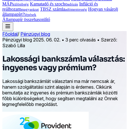
MÁP
Kamatadó és szocho
Infláció és
különbség
adózás
reálhozam
TBSZ számla
Hogyan vásárolj
magyarázat
adómentesség
állampapírt?
lépések
Állampapír összehasonlító
Főoldal
/
Pénzügyi blog
Pénzügyi blog
2025. 06. 02.
•
3 perc olvasás
•
Szerző:
Szabó Lilla
Lakossági bankszámla választás:
ingyenes vagy prémium?
Lakossági bankszámlát választani ma már nemcsak ár,
hanem szolgáltatási szint alapján is érdemes. Cikkünk
bemutatja az ingyenes és prémium bankszámlák közötti
főbb különbségeket, hogy segítsen megtalálni az Önnek
legmegfelelőbb megoldást.