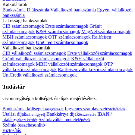
Kalkulátorok
Bankszámla
Diákszámla
Vállalkozói bankszámla
Egyéni vállalkozói
bankszámla
Lakossági bankszámlák
CIB számlacsomagok
Erste számlacsomagok
Gránit
számlacsomagok
K&H számlacsomagok
MagNet számlacsomagok
MBH számlacsomagok
OTP számlacsomagok
Raiffeisen
számlacsomagok
UniCredit számlacsomagok
Vállalkozói bankszámlák
CIB vállalkozói számlacsomagok
Erste vállalkozói számlacsomagok
Gránit vállalkozói számlacsomagok
K&H vállalkozói
számlacsomagok
MBH vállalkozói számlacsomagok
OTP
vállalkozói számlacsomagok
Raiffeisen vállalkozói számlacsomagok
UniCredit vállalkozói számlacsomagok
Tudástár
Gyors segítség a költségek és díjak megértéséhez.
Bankszámla költségek
Ingyenes számlavezetés
magyarázat
feltételek
Utalási díjak
Bankkártya díjak
IBAN /
mire figyelj
összevetés
utalás
Számlaváltás menete
gyakori kérdés
lépések
Számla összehasonlító
Biztosítás