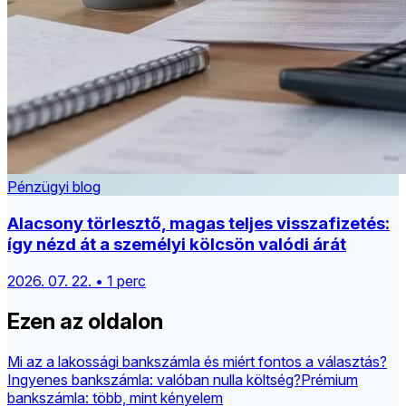
Pénzügyi blog
Alacsony törlesztő, magas teljes visszafizetés:
így nézd át a személyi kölcsön valódi árát
2026. 07. 22. • 1 perc
Ezen az oldalon
Mi az a lakossági bankszámla és miért fontos a választás?
Ingyenes bankszámla: valóban nulla költség?
Prémium
bankszámla: több, mint kényelem