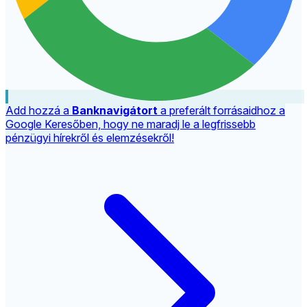
Add hozzá a
Banknavigátort
a preferált forrásaidhoz a
Google Keresőben, hogy ne maradj le a legfrissebb
pénzügyi hírekről és elemzésekről!