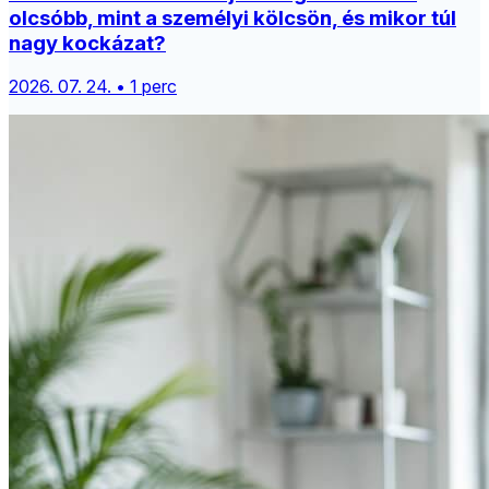
olcsóbb, mint a személyi kölcsön, és mikor túl
nagy kockázat?
2026. 07. 24. • 1 perc