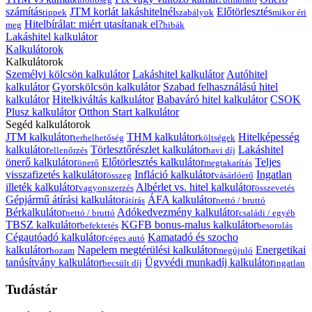
számítás
JTM korlát lakáshitelnél
Előtörlesztés
tippek
szabályok
mikor éri
Hitelbírálat: miért utasítanak el?
meg
hibák
Lakáshitel kalkulátor
Kalkulátorok
Kalkulátorok
Személyi kölcsön kalkulátor
Lakáshitel kalkulátor
Autóhitel
kalkulátor
Gyorskölcsön kalkulátor
Szabad felhasználású hitel
kalkulátor
Hitelkiváltás kalkulátor
Babaváró hitel kalkulátor
CSOK
Plusz kalkulátor
Otthon Start kalkulátor
Segéd kalkulátorok
JTM kalkulátor
THM kalkulátor
Hitelképesség
terhelhetőség
költségek
kalkulátor
Törlesztőrészlet kalkulátor
Lakáshitel
ellenőrzés
havi díj
önerő kalkulátor
Előtörlesztés kalkulátor
Teljes
önerő
megtakarítás
visszafizetés kalkulátor
Infláció kalkulátor
Ingatlan
összeg
vásárlóerő
illeték kalkulátor
Albérlet vs. hitel kalkulátor
vagyonszerzés
összevetés
Gépjármű átírási kalkulátor
ÁFA kalkulátor
átírás
nettó / bruttó
Bérkalkulátor
Adókedvezmény kalkulátor
nettó / bruttó
családi / egyéb
TBSZ kalkulátor
KGFB bonus-malus kalkulátor
befektetés
besorolás
Cégautóadó kalkulátor
Kamatadó és szocho
céges autó
kalkulátor
Napelem megtérülési kalkulátor
Energetikai
hozam
megújuló
tanúsítvány kalkulátor
Ügyvédi munkadíj kalkulátor
becsült díj
ingatlan
Tudástár