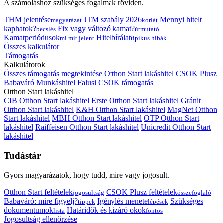
A számoláshoz szükséges fogalmak röviden.
THM jelentése
JTM szabály 2026
Mennyi hitelt
magyarázat
korlát
kaphatok?
Fix vagy változó kamat?
becslés
útmutató
Kamatperiódusok
Hitelbírálat
mi mit jelent
tipikus hibák
Összes kalkulátor
Támogatás
Kalkulátorok
Összes támogatás megtekintése
Otthon Start lakáshitel
CSOK Plusz
Babaváró
Munkáshitel
Falusi CSOK támogatás
Otthon Start lakáshitel
CIB Otthon Start lakáshitel
Erste Otthon Start lakáshitel
Gránit
Otthon Start lakáshitel
K&H Otthon Start lakáshitel
MagNet Otthon
Start lakáshitel
MBH Otthon Start lakáshitel
OTP Otthon Start
lakáshitel
Raiffeisen Otthon Start lakáshitel
Unicredit Otthon Start
lakáshitel
Tudástár
Gyors magyarázatok, hogy tudd, mire vagy jogosult.
Otthon Start feltételek
CSOK Plusz feltételek
jogosultság
összefoglaló
Babaváró: mire figyelj?
Igénylés menete
Szükséges
tippek
lépések
dokumentumok
Határidők és kizáró okok
lista
fontos
Jogosultság ellenőrzése