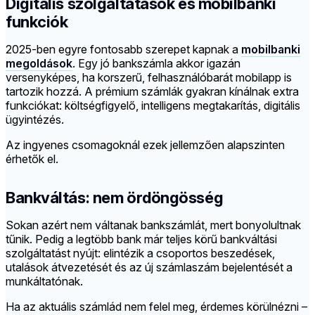
Digitális szolgáltatások és mobilbanki
funkciók
2025-ben egyre fontosabb szerepet kapnak a
mobilbanki
megoldások
. Egy jó bankszámla akkor igazán
versenyképes, ha korszerű, felhasználóbarát mobilapp is
tartozik hozzá. A prémium számlák gyakran kínálnak extra
funkciókat: költségfigyelő, intelligens megtakarítás, digitális
ügyintézés.
Az ingyenes csomagoknál ezek jellemzően alapszinten
érhetők el.
Bankváltás: nem ördöngösség
Sokan azért nem váltanak bankszámlát, mert bonyolultnak
tűnik. Pedig a legtöbb bank már teljes körű bankváltási
szolgáltatást nyújt: elintézik a csoportos beszedések,
utalások átvezetését és az új számlaszám bejelentését a
munkáltatónak.
Ha az aktuális számlád nem felel meg, érdemes körülnézni –