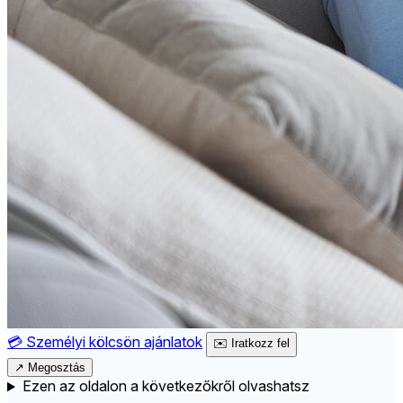
💳
Személyi kölcsön ajánlatok
✉️
Iratkozz fel
↗
Megosztás
Ezen az oldalon a következőkről olvashatsz