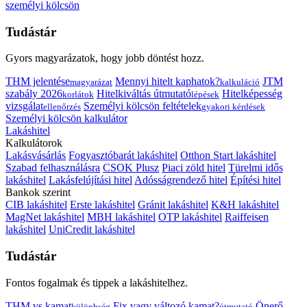
személyi kölcsön
Tudástár
Gyors magyarázatok, hogy jobb döntést hozz.
THM jelentése
Mennyi hitelt kaphatok?
JTM
magyarázat
kalkuláció
szabály 2026
Hitelkiváltás útmutató
Hitelképesség
korlátok
lépések
vizsgálat
Személyi kölcsön feltételek
ellenőrzés
gyakori kérdések
Személyi kölcsön kalkulátor
Lakáshitel
Kalkulátorok
Lakásvásárlás
Fogyasztóbarát lakáshitel
Otthon Start lakáshitel
Szabad felhasználásra
CSOK Plusz
Piaci zöld hitel
Türelmi idős
lakáshitel
Lakásfelújítási hitel
Adósságrendező hitel
Építési hitel
Bankok szerint
CIB lakáshitel
Erste lakáshitel
Gránit lakáshitel
K&H lakáshitel
MagNet lakáshitel
MBH lakáshitel
OTP lakáshitel
Raiffeisen
lakáshitel
UniCredit lakáshitel
Tudástár
Fontos fogalmak és tippek a lakáshitelhez.
THM vs kamat
Fix vagy változó kamat?
Önerő
különbség
útmutató