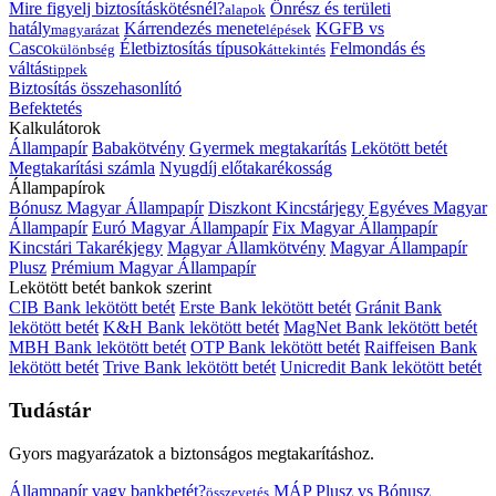
Mire figyelj biztosításkötésnél?
Önrész és területi
alapok
hatály
Kárrendezés menete
KGFB vs
magyarázat
lépések
Casco
Életbiztosítás típusok
Felmondás és
különbség
áttekintés
váltás
tippek
Biztosítás összehasonlító
Befektetés
Kalkulátorok
Állampapír
Babakötvény
Gyermek megtakarítás
Lekötött betét
Megtakarítási számla
Nyugdíj előtakarékosság
Állampapírok
Bónusz Magyar Állampapír
Diszkont Kincstárjegy
Egyéves Magyar
Állampapír
Euró Magyar Állampapír
Fix Magyar Állampapír
Kincstári Takarékjegy
Magyar Államkötvény
Magyar Állampapír
Plusz
Prémium Magyar Állampapír
Lekötött betét bankok szerint
CIB Bank lekötött betét
Erste Bank lekötött betét
Gránit Bank
lekötött betét
K&H Bank lekötött betét
MagNet Bank lekötött betét
MBH Bank lekötött betét
OTP Bank lekötött betét
Raiffeisen Bank
lekötött betét
Trive Bank lekötött betét
Unicredit Bank lekötött betét
Tudástár
Gyors magyarázatok a biztonságos megtakarításhoz.
Állampapír vagy bankbetét?
MÁP Plusz vs Bónusz
összevetés