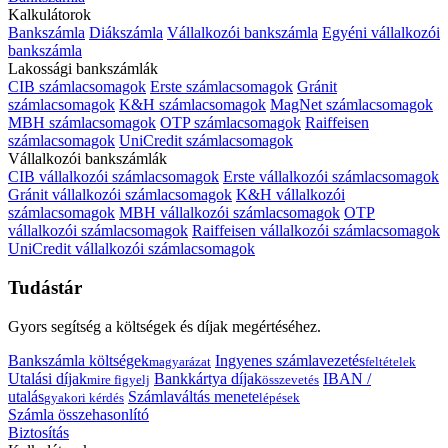
Kalkulátorok
Bankszámla
Diákszámla
Vállalkozói bankszámla
Egyéni vállalkozói
bankszámla
Lakossági bankszámlák
CIB számlacsomagok
Erste számlacsomagok
Gránit
számlacsomagok
K&H számlacsomagok
MagNet számlacsomagok
MBH számlacsomagok
OTP számlacsomagok
Raiffeisen
számlacsomagok
UniCredit számlacsomagok
Vállalkozói bankszámlák
CIB vállalkozói számlacsomagok
Erste vállalkozói számlacsomagok
Gránit vállalkozói számlacsomagok
K&H vállalkozói
számlacsomagok
MBH vállalkozói számlacsomagok
OTP
vállalkozói számlacsomagok
Raiffeisen vállalkozói számlacsomagok
UniCredit vállalkozói számlacsomagok
Tudástár
Gyors segítség a költségek és díjak megértéséhez.
Bankszámla költségek
Ingyenes számlavezetés
magyarázat
feltételek
Utalási díjak
Bankkártya díjak
IBAN /
mire figyelj
összevetés
utalás
Számlaváltás menete
gyakori kérdés
lépések
Számla összehasonlító
Biztosítás