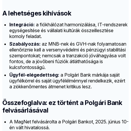
A lehetséges kihívások
Integráció:
a fiókhálózat harmonizálása, IT-rendszerek
egységesítése és vállalati kultúrák összeillesztése
komoly feladat.
Szabályozás:
az MNB-nek és GVH-nak folyamatosan
ellenőriznie kell a versenyvédelmi és pénzügyi stabilitási
szempontokat; nemcsak a tranzakció jóváhagyása volt
fontos, de a jövőbeni fúziók átláthatósága is
kulcsfontosságú.
Ügyfél-elégedettség:
a Polgári Bank márkája saját
ügyfélkörrel és saját ügyfélélménnyel rendelkezik, ezért
a zökkenőmentes átmenet kritikus lesz.
Összefoglalva: ez történt a Polgári Bank
felvásárlásával
A MagNet felvásárolta a Polgári Bankot, 2025. június 10-
én vált hivatalossá.