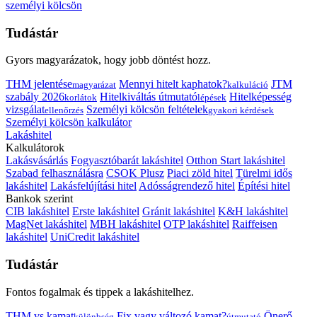
személyi kölcsön
Tudástár
Gyors magyarázatok, hogy jobb döntést hozz.
THM jelentése
Mennyi hitelt kaphatok?
JTM
magyarázat
kalkuláció
szabály 2026
Hitelkiváltás útmutató
Hitelképesség
korlátok
lépések
vizsgálat
Személyi kölcsön feltételek
ellenőrzés
gyakori kérdések
Személyi kölcsön kalkulátor
Lakáshitel
Kalkulátorok
Lakásvásárlás
Fogyasztóbarát lakáshitel
Otthon Start lakáshitel
Szabad felhasználásra
CSOK Plusz
Piaci zöld hitel
Türelmi idős
lakáshitel
Lakásfelújítási hitel
Adósságrendező hitel
Építési hitel
Bankok szerint
CIB lakáshitel
Erste lakáshitel
Gránit lakáshitel
K&H lakáshitel
MagNet lakáshitel
MBH lakáshitel
OTP lakáshitel
Raiffeisen
lakáshitel
UniCredit lakáshitel
Tudástár
Fontos fogalmak és tippek a lakáshitelhez.
THM vs kamat
Fix vagy változó kamat?
Önerő
különbség
útmutató