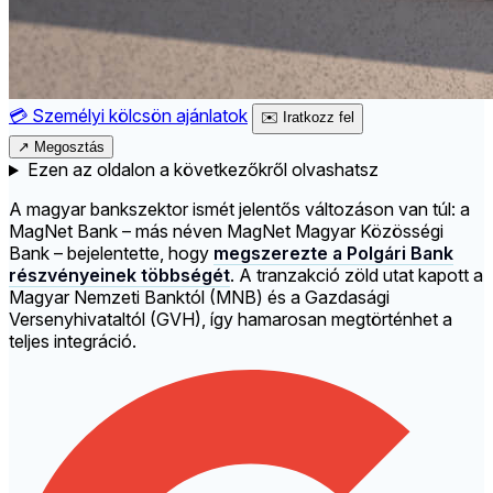
💳
Személyi kölcsön ajánlatok
✉️
Iratkozz fel
↗
Megosztás
Ezen az oldalon a következőkről olvashatsz
A magyar bankszektor ismét jelentős változáson van túl: a
MagNet Bank – más néven MagNet Magyar Közösségi
Bank – bejelentette, hogy
megszerezte a Polgári Bank
részvényeinek többségét
. A tranzakció zöld utat kapott a
Magyar Nemzeti Banktól (MNB) és a Gazdasági
Versenyhivataltól (GVH), így hamarosan megtörténhet a
teljes integráció.