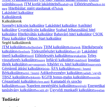
számítás
JTM korlát lakáshitelnél
Előtörlesztés
tippek
szabályok
mikor éri
Hitelbírálat: miért utasítanak el?
meg
hibák
Lakáshitel kalkulátor
Kalkulátorok
Kalkulátorok
Személyi kölcsön kalkulátor
Lakáshitel kalkulátor
Autóhitel
kalkulátor
Gyorskölcsön kalkulátor
Szabad felhasználású hitel
kalkulátor
Hitelkiváltás kalkulátor
Babaváró hitel kalkulátor
CSOK
Plusz kalkulátor
Otthon Start kalkulátor
Segéd kalkulátorok
JTM kalkulátor
THM kalkulátor
Hitelképesség
terhelhetőség
költségek
kalkulátor
Törlesztőrészlet kalkulátor
Lakáshitel
ellenőrzés
havi díj
önerő kalkulátor
Előtörlesztés kalkulátor
Teljes
önerő
megtakarítás
visszafizetés kalkulátor
Infláció kalkulátor
Ingatlan
összeg
vásárlóerő
illeték kalkulátor
Albérlet vs. hitel kalkulátor
vagyonszerzés
összevetés
Gépjármű átírási kalkulátor
ÁFA kalkulátor
átírás
nettó / bruttó
Bérkalkulátor
Adókedvezmény kalkulátor
nettó / bruttó
családi / egyéb
TBSZ kalkulátor
KGFB bonus-malus kalkulátor
befektetés
besorolás
Cégautóadó kalkulátor
Kamatadó és szocho
céges autó
kalkulátor
Napelem megtérülési kalkulátor
Energetikai
hozam
megújuló
tanúsítvány kalkulátor
Ügyvédi munkadíj kalkulátor
becsült díj
ingatlan
Tudástár