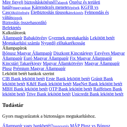
Mire figyelj biztosításkötésnél?
Önrész és területi
alapok
hatály
Kárrendezés menete
KGFB vs
magyarázat
lépések
Casco
Életbiztosítás típusok
Felmondás és
különbség
áttekintés
váltás
tippek
Biztosítás összehasonlító
Befektetés
Kalkulátorok
Állampapír
Babakötvény
Gyermek megtakarítás
Lekötött betét
Megtakarítási számla
Nyugdíj előtakarékosság
Állampapírok
Bónusz Magyar Állampapír
Diszkont Kincstárjegy
Egyéves Magyar
Állampapír
Euró Magyar Állampapír
Fix Magyar Állampapír
Kincstári Takarékjegy
Magyar Államkötvény
Magyar Állampapír
Plusz
Prémium Magyar Állampapír
Lekötött betét bankok szerint
CIB Bank lekötött betét
Erste Bank lekötött betét
Gránit Bank
lekötött betét
K&H Bank lekötött betét
MagNet Bank lekötött betét
MBH Bank lekötött betét
OTP Bank lekötött betét
Raiffeisen Bank
lekötött betét
Trive Bank lekötött betét
Unicredit Bank lekötött betét
Tudástár
Gyors magyarázatok a biztonságos megtakarításhoz.
Állampapír vagy bankbetét?
MÁP Plusz vs Bónusz
összevetés