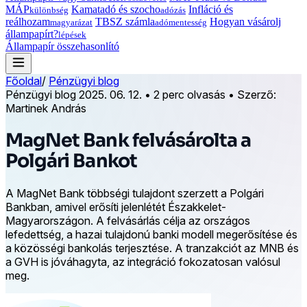
MÁP
Kamatadó és szocho
Infláció és
különbség
adózás
reálhozam
TBSZ számla
Hogyan vásárolj
magyarázat
adómentesség
állampapírt?
lépések
Állampapír összehasonlító
Főoldal
/
Pénzügyi blog
Pénzügyi blog
2025. 06. 12.
•
2 perc olvasás
•
Szerző:
Martinek András
MagNet Bank felvásárolta a
Polgári Bankot
A MagNet Bank többségi tulajdont szerzett a Polgári
Bankban, amivel erősíti jelenlétét Északkelet-
Magyarországon. A felvásárlás célja az országos
lefedettség, a hazai tulajdonú banki modell megerősítése és
a közösségi bankolás terjesztése. A tranzakciót az MNB és
a GVH is jóváhagyta, az integráció fokozatosan valósul
meg.