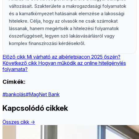
változásait. Szakterülete a makrogazdasági folyamatok
és a kamatkörnyezet hatásainak elemzése a lakossági
hitelekre. Célja, hogy az olvasók ne csak számokat
lássanak, hanem megértsék a hitelezési folyamatok
összefüggéseit, legyen szó lakásvásárlásról vagy
komplex finanszírozási kérdésekről.
Előző cikk
Mi várható az albérletpiacon 2025 őszén?
Következő cikk
Hogyan működik az online hiteligénylés
folyamata?
Címkék:
#bankolás
#MagNet Bank
Kapcsolódó cikkek
Összes cikk →