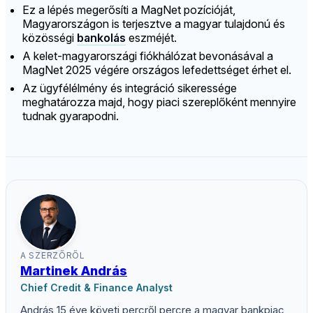
Ez a lépés megerősíti a MagNet pozícióját,
Magyarországon is terjesztve a magyar tulajdonú és
közösségi
bankolás
eszméjét.
A kelet-magyarországi fiókhálózat bevonásával a
MagNet 2025 végére országos lefedettséget érhet el.
Az ügyfélélmény és integráció sikeressége
meghatározza majd, hogy piaci szereplőként mennyire
tudnak gyarapodni.
A SZERZŐRŐL
Martinek András
Chief Credit & Finance Analyst
András 15 éve követi percről percre a magyar bankpiac