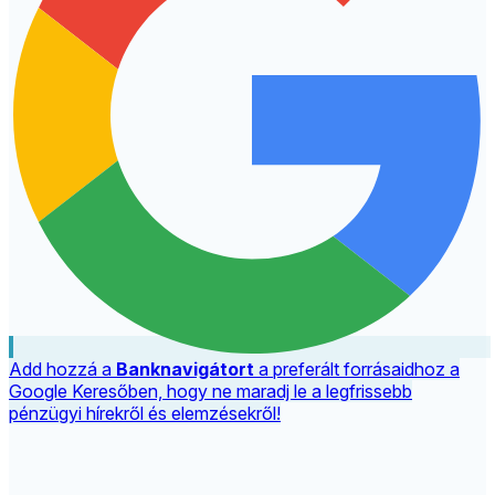
Add hozzá a
Banknavigátort
a preferált forrásaidhoz a
Google Keresőben, hogy ne maradj le a legfrissebb
pénzügyi hírekről és elemzésekről!