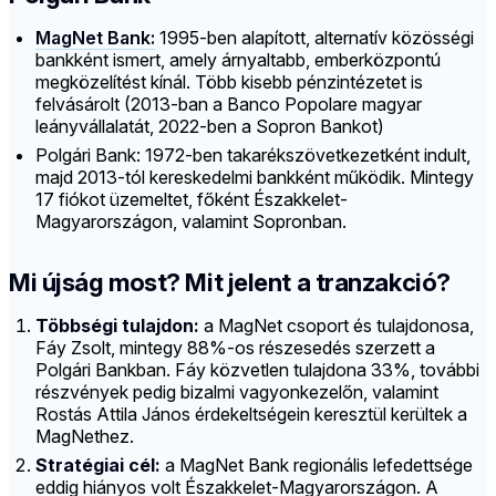
MagNet Bank:
1995-ben alapított, alternatív közösségi
bankként ismert, amely árnyaltabb, emberközpontú
megközelítést kínál. Több kisebb pénzintézetet is
felvásárolt (2013-ban a Banco Popolare magyar
leányvállalatát, 2022-ben a Sopron Bankot)
Polgári Bank: 1972-ben takarékszövetkezetként indult,
majd 2013-tól kereskedelmi bankként működik. Mintegy
17 fiókot üzemeltet, főként Északkelet-
Magyarországon, valamint Sopronban.
Mi újság most? Mit jelent a tranzakció?
Többségi tulajdon:
a MagNet csoport és tulajdonosa,
Fáy Zsolt, mintegy 88%-os részesedés szerzett a
Polgári Bankban. Fáy közvetlen tulajdona 33%, további
részvények pedig bizalmi vagyonkezelőn, valamint
Rostás Attila János érdekeltségein keresztül kerültek a
MagNethez.
Stratégiai cél:
a MagNet Bank regionális lefedettsége
eddig hiányos volt Északkelet-Magyarországon. A