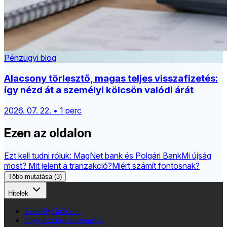
Pénzügyi blog
Alacsony törlesztő, magas teljes visszafizetés:
így nézd át a személyi kölcsön valódi árát
2026. 07. 22. • 1 perc
Ezen az oldalon
Ezt kell tudni róluk: MagNet bank és Polgári Bank
Mi újság
most? Mit jelent a tranzakció?
Miért számít fontosnak?
Több mutatása (3)
Hitelek
Személyi kölcsön
Fogyasztóbarát személyi