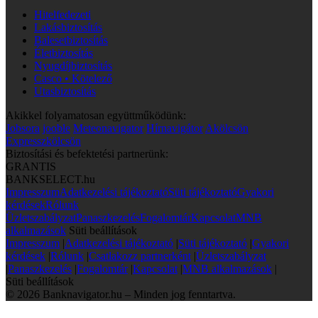
Hitelfedezeti
Lakásbiztosítás
Balesetbiztosítás
Életbiztosítás
Nyugdíjbiztosítás
Casco • Kötelező
Utasbiztosítás
Akikkel folyamatosan együttműködünk:
Jobsora
jooble
Meteonavigator
Hírnavigátor
Akölcsön
Expresszkölcsön
Biztosítási és befektetési partnerünk:
GRANTIS
BANKSELECT.hu
Impresszum
Adatkezelési tájékoztató
Süti tájékoztató
Gyakori
kérdések
Rólunk
Üzletszabályzat
Panaszkezelés
Fogalomtár
Kapcsolat
MNB
alkalmazások
Süti beállítások
Impresszum
|
Adatkezelési tájékoztató
|
Süti tájékoztató
|
Gyakori
kérdések
|
Rólunk
|
Csatlakozz partnerként
|
Üzletszabályzat
|
Panaszkezelés
|
Fogalomtár
|
Kapcsolat
|
MNB alkalmazások
|
Süti beállítások
© 2026 Banknavigator.hu – Minden jog fenntartva.