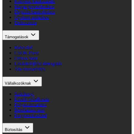
Kedvező bankszámla
Magas jövedelemhez
Digitális bankoláshoz
Gyakori utaláshoz
Diákszámla
Támogatások
Babaváró
CSOK Plusz
Otthon Start
Lakásfelújítási támogatás
Áfa visszatérítés
Vállalkozóknak
Széchenyi
Kezdő vállalkozás
Folyószámlahitel
Beruházási hitel
Forgóeszközhitel
Biztosítás