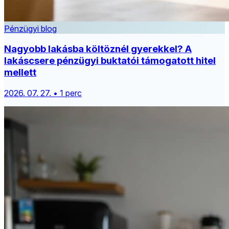
Pénzügyi blog
Nagyobb lakásba költöznél gyerekkel? A
lakáscsere pénzügyi buktatói támogatott hitel
mellett
2026. 07. 27. • 1 perc