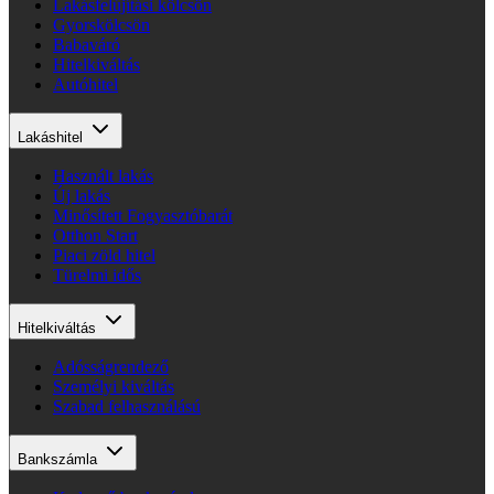
Lakásfelújítási kölcsön
Gyorskölcsön
Babaváró
Hitelkiváltás
Autóhitel
Lakáshitel
Használt lakás
Új lakás
Minősített Fogyasztóbarát
Otthon Start
Piaci zöld hitel
Türelmi idős
Hitelkiváltás
Adósságrendező
Személyi kiváltás
Szabad felhasználású
Bankszámla