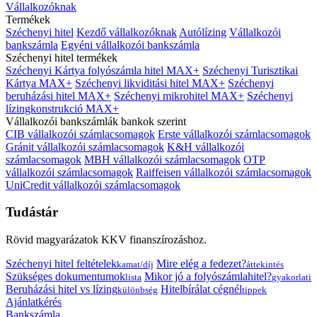
Vállalkozóknak
Termékek
Széchenyi hitel
Kezdő vállalkozóknak
Autólízing
Vállalkozói
bankszámla
Egyéni vállalkozói bankszámla
Széchenyi hitel termékek
Széchenyi Kártya folyószámla hitel MAX+
Széchenyi Turisztikai
Kártya MAX+
Széchenyi likviditási hitel MAX+
Széchenyi
beruházási hitel MAX+
Széchenyi mikrohitel MAX+
Széchenyi
lízingkonstrukció MAX+
Vállalkozói bankszámlák bankok szerint
CIB vállalkozói számlacsomagok
Erste vállalkozói számlacsomagok
Gránit vállalkozói számlacsomagok
K&H vállalkozói
számlacsomagok
MBH vállalkozói számlacsomagok
OTP
vállalkozói számlacsomagok
Raiffeisen vállalkozói számlacsomagok
UniCredit vállalkozói számlacsomagok
Tudástár
Rövid magyarázatok KKV finanszírozáshoz.
Széchenyi hitel feltételek
Mire elég a fedezet?
kamat/díj
áttekintés
Szükséges dokumentumok
Mikor jó a folyószámlahitel?
lista
gyakorlati
Beruházási hitel vs lízing
Hitelbírálat cégnél
különbség
tippek
Ajánlatkérés
Bankszámla