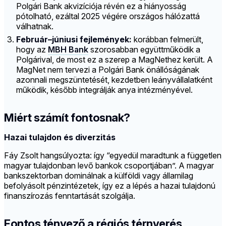
Polgári Bank akvizíciója révén ez a hiányosság
pótolható, ezáltal 2025 végére országos hálózattá
válhatnak.
Február–júniusi fejlemények:
korábban felmerült,
hogy az
MBH Bank
szorosabban együttműködik a
Polgárival, de most ez a szerep a MagNethez került. A
MagNet nem tervezi a Polgári Bank önállóságának
azonnali megszüntetését, kezdetben leányvállalatként
működik, később integrálják anya intézményével.
Miért számít fontosnak?
Hazai tulajdon és diverzitás
Fáy Zsolt hangsúlyozta: így “egyedül maradtunk a független
magyar tulajdonban levő bankok csoportjában”. A magyar
bankszektorban dominálnak a külföldi vagy államilag
befolyásolt pénzintézetek, így ez a lépés a hazai tulajdonú
finanszírozás fenntartását szolgálja.
Fontos tényező a régiós térnyerés