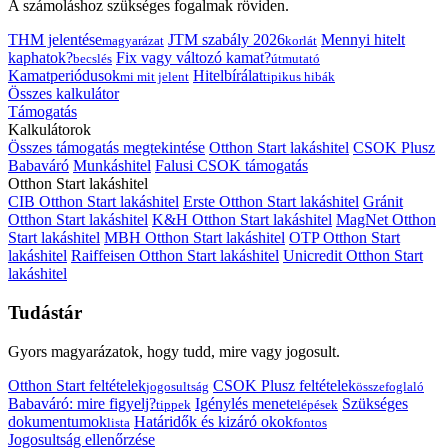
A számoláshoz szükséges fogalmak röviden.
THM jelentése
JTM szabály 2026
Mennyi hitelt
magyarázat
korlát
kaphatok?
Fix vagy változó kamat?
becslés
útmutató
Kamatperiódusok
Hitelbírálat
mi mit jelent
tipikus hibák
Összes kalkulátor
Támogatás
Kalkulátorok
Összes támogatás megtekintése
Otthon Start lakáshitel
CSOK Plusz
Babaváró
Munkáshitel
Falusi CSOK támogatás
Otthon Start lakáshitel
CIB Otthon Start lakáshitel
Erste Otthon Start lakáshitel
Gránit
Otthon Start lakáshitel
K&H Otthon Start lakáshitel
MagNet Otthon
Start lakáshitel
MBH Otthon Start lakáshitel
OTP Otthon Start
lakáshitel
Raiffeisen Otthon Start lakáshitel
Unicredit Otthon Start
lakáshitel
Tudástár
Gyors magyarázatok, hogy tudd, mire vagy jogosult.
Otthon Start feltételek
CSOK Plusz feltételek
jogosultság
összefoglaló
Babaváró: mire figyelj?
Igénylés menete
Szükséges
tippek
lépések
dokumentumok
Határidők és kizáró okok
lista
fontos
Jogosultság ellenőrzése