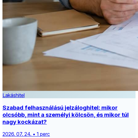
Lakáshitel
Szabad felhasználású jelzáloghitel: mikor
olcsóbb, mint a személyi kölcsön, és mikor túl
nagy kockázat?
2026. 07. 24. • 1 perc