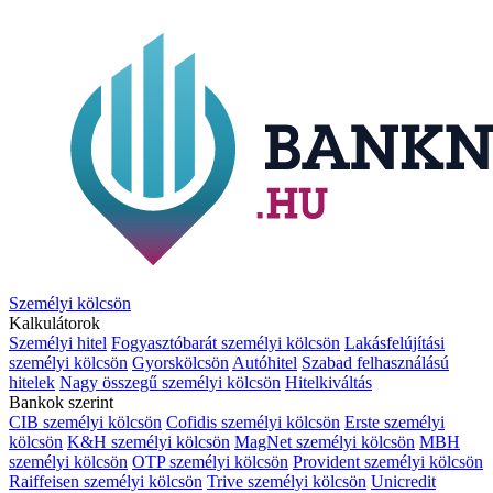
Személyi kölcsön
Kalkulátorok
Személyi hitel
Fogyasztóbarát személyi kölcsön
Lakásfelújítási
személyi kölcsön
Gyorskölcsön
Autóhitel
Szabad felhasználású
hitelek
Nagy összegű személyi kölcsön
Hitelkiváltás
Bankok szerint
CIB személyi kölcsön
Cofidis személyi kölcsön
Erste személyi
kölcsön
K&H személyi kölcsön
MagNet személyi kölcsön
MBH
személyi kölcsön
OTP személyi kölcsön
Provident személyi kölcsön
Raiffeisen személyi kölcsön
Trive személyi kölcsön
Unicredit