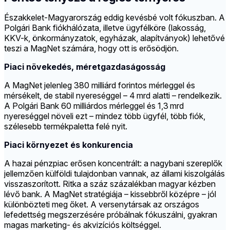
Északkelet-Magyarország eddig kevésbé volt fókuszban. A
Polgári Bank fiókhálózata, illetve ügyfélköre (lakosság,
KKV-k, önkormányzatok, egyházak, alapítványok) lehetővé
teszi a MagNet számára, hogy ott is erősödjön.
Piaci növekedés, méretgazdaságosság
A MagNet jelenleg 380 milliárd forintos mérleggel és
mérsékelt, de stabil nyereséggel – 4 mrd alatti – rendelkezik.
A Polgári Bank 60 milliárdos mérleggel és 1,3 mrd
nyereséggel növeli ezt – mindez több ügyfél, több fiók,
szélesebb termékpaletta felé nyit.
Piaci környezet és konkurencia
A hazai pénzpiac erősen koncentrált: a nagybani szereplők
jellemzően külföldi tulajdonban vannak, az állami kiszolgálás
visszaszorított. Ritka a száz százalékban magyar kézben
lévő bank. A MagNet stratégiája – kissebbről középre – jól
különbözteti meg őket. A versenytársak az országos
lefedettség megszerzésére próbálnak fókuszálni, gyakran
magas marketing- és akvizíciós költséggel.