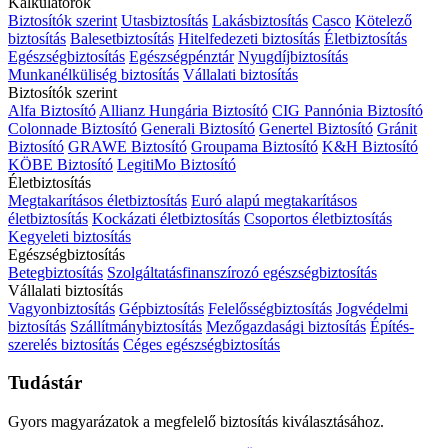
Kalkulátorok
Biztosítók szerint
Utasbiztosítás
Lakásbiztosítás
Casco
Kötelező
biztosítás
Balesetbiztosítás
Hitelfedezeti biztosítás
Életbiztosítás
Egészségbiztosítás
Egészségpénztár
Nyugdíjbiztosítás
Munkanélküliség biztosítás
Vállalati biztosítás
Biztosítók szerint
Alfa Biztosító
Allianz Hungária Biztosító
CIG Pannónia Biztosító
Colonnade Biztosító
Generali Biztosító
Genertel Biztosító
Gránit
Biztosító
GRAWE Biztosító
Groupama Biztosító
K&H Biztosító
KÖBE Biztosító
LegitiMo Biztosító
Életbiztosítás
Megtakarításos életbiztosítás
Euró alapú megtakarításos
életbiztosítás
Kockázati életbiztosítás
Csoportos életbiztosítás
Kegyeleti biztosítás
Egészségbiztosítás
Betegbiztosítás
Szolgáltatásfinanszírozó egészségbiztosítás
Vállalati biztosítás
Vagyonbiztosítás
Gépbiztosítás
Felelősségbiztosítás
Jogvédelmi
biztosítás
Szállítmánybiztosítás
Mezőgazdasági biztosítás
Építés-
szerelés biztosítás
Céges egészségbiztosítás
Tudástár
Gyors magyarázatok a megfelelő biztosítás kiválasztásához.