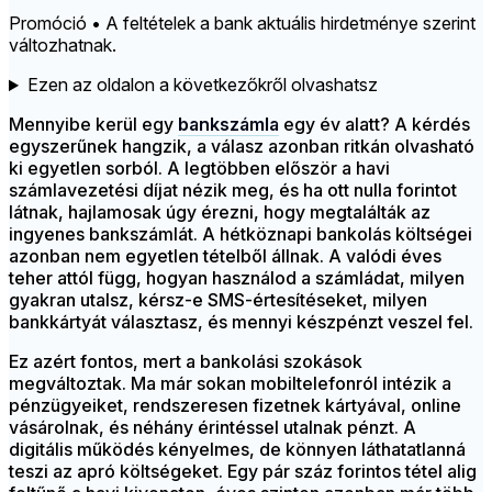
Promóció • A feltételek a bank aktuális hirdetménye szerint
változhatnak.
Ezen az oldalon a következőkről olvashatsz
Mennyibe kerül egy
bankszámla
egy év alatt? A kérdés
egyszerűnek hangzik, a válasz azonban ritkán olvasható
ki egyetlen sorból. A legtöbben először a havi
számlavezetési díjat nézik meg, és ha ott nulla forintot
látnak, hajlamosak úgy érezni, hogy megtalálták az
ingyenes bankszámlát. A hétköznapi bankolás költségei
azonban nem egyetlen tételből állnak. A valódi éves
teher attól függ, hogyan használod a számládat, milyen
gyakran utalsz, kérsz-e SMS-értesítéseket, milyen
bankkártyát választasz, és mennyi készpénzt veszel fel.
Ez azért fontos, mert a bankolási szokások
megváltoztak. Ma már sokan mobiltelefonról intézik a
pénzügyeiket, rendszeresen fizetnek kártyával, online
vásárolnak, és néhány érintéssel utalnak pénzt. A
digitális működés kényelmes, de könnyen láthatatlanná
teszi az apró költségeket. Egy pár száz forintos tétel alig