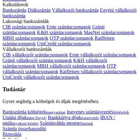
Kalkulátorok
Bankszámla
Diákszámla
Vállalkozói bankszámla
Egyéni vállalkozói
bankszámla
Lakossági bankszámlák
CIB számlacsomagok
Erste számlacsomagok
Gránit
számlacsomagok
K&H számlacsomagok
MagNet számlacsomagok
MBH számlacsomagok
OTP számlacsomagok
Raiffeisen
számlacsomagok
UniCredit számlacsomagok
Vállalkozói bankszámlák
CIB vállalkozói számlacsomagok
Erste vállalkozói számlacsomagok
Gránit vállalkozói számlacsomagok
K&H vállalkozói
számlacsomagok
MBH vállalkozói számlacsomagok
OTP
vállalkozói számlacsomagok
Raiffeisen vállalkozói számlacsomagok
UniCredit vállalkozói számlacsomagok
Tudástár
Gyors segítség a költségek és díjak megértéséhez.
Bankszámla költségek
Ingyenes számlavezetés
magyarázat
feltételek
Utalási díjak
Bankkártya díjak
IBAN /
mire figyelj
összevetés
utalás
Számlaváltás menete
gyakori kérdés
lépések
Számla összehasonlító
Biztosítás