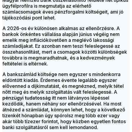
Magyar Nemzeti Bank összehasonlító felülete hét tipikus
ügyfélprofilra is megmutatja az elérhető
számlacsomagok éves pénzforgalmi költségeit, ami jó
tájékozódási pont lehet.
A 2026-os év különösen alkalmas az ellenőrzésre. A
bankok önkéntes vállalása alapján június végéig nem
emelik meg inflációkövetően a meglévő lakossági
számladíjakat. Ez azonban nem teszi feleslegessé az
összehasonlítást, mert a csomagok közötti különbségek
továbbra is megmaradhatnak, és a kedvezmények
feltételei is eltérnek.
A bankszámlád költsége nem egyszer s mindenkorra
eldöntött kiadás. Érdemes évente legalább egyszer
elővenned a díjkimutatást, és megnézned, melyik tétel
nőtt meg és melyik szolgáltatás vált feleslegessé. A
pénzügyi tudatosság
itt nem látványos lépéssel
kezdődik, hanem néhány sor ellenőrzésével. Ha most
átnézed a számládat, könnyen lehet, hogy a következő
tizenkét hónapban úgy spórolsz meg több ezer vagy
akár több tízezer forintot, hogy közben egyetlen fontos
banki szolgáltatásról sem kell lemondanod.