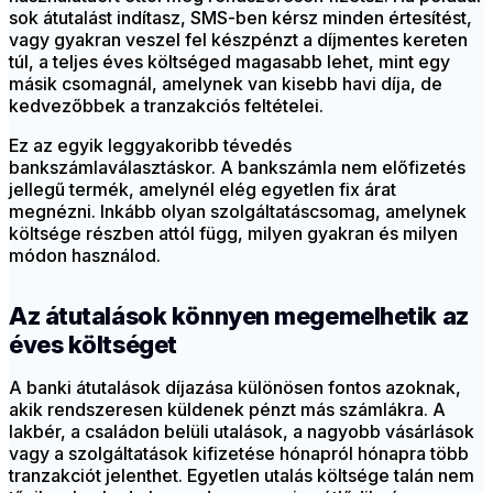
sok átutalást indítasz, SMS-ben kérsz minden értesítést,
vagy gyakran veszel fel készpénzt a díjmentes kereten
túl, a teljes éves költséged magasabb lehet, mint egy
másik csomagnál, amelynek van kisebb havi díja, de
kedvezőbbek a tranzakciós feltételei.
Ez az egyik leggyakoribb tévedés
bankszámlaválasztáskor. A bankszámla nem előfizetés
jellegű termék, amelynél elég egyetlen fix árat
megnézni. Inkább olyan szolgáltatáscsomag, amelynek
költsége részben attól függ, milyen gyakran és milyen
módon használod.
Az átutalások könnyen megemelhetik az
éves költséget
A banki átutalások díjazása különösen fontos azoknak,
akik rendszeresen küldenek pénzt más számlákra. A
lakbér, a családon belüli utalások, a nagyobb vásárlások
vagy a szolgáltatások kifizetése hónapról hónapra több
tranzakciót jelenthet. Egyetlen utalás költsége talán nem