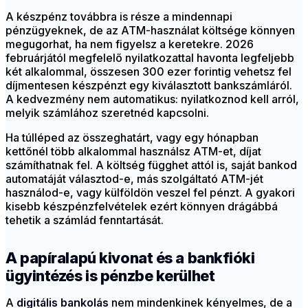
A készpénz továbbra is része a mindennapi
pénzügyeknek, de az ATM-használat költsége könnyen
megugorhat, ha nem figyelsz a keretekre. 2026
februárjától megfelelő nyilatkozattal havonta legfeljebb
két alkalommal, összesen 300 ezer forintig vehetsz fel
díjmentesen készpénzt egy kiválasztott bankszámláról.
A kedvezmény nem automatikus: nyilatkoznod kell arról,
melyik számlához szeretnéd kapcsolni.
Ha túlléped az összeghatárt, vagy egy hónapban
kettőnél több alkalommal használsz ATM-et, díjat
számíthatnak fel. A költség függhet attól is, saját bankod
automatáját választod-e, más szolgáltató ATM-jét
használod-e, vagy külföldön veszel fel pénzt. A gyakori
kisebb készpénzfelvételek ezért könnyen drágábbá
tehetik a számlád fenntartását.
A papíralapú kivonat és a bankfióki
ügyintézés is pénzbe kerülhet
A
digitális bankolás
nem mindenkinek kényelmes, de a