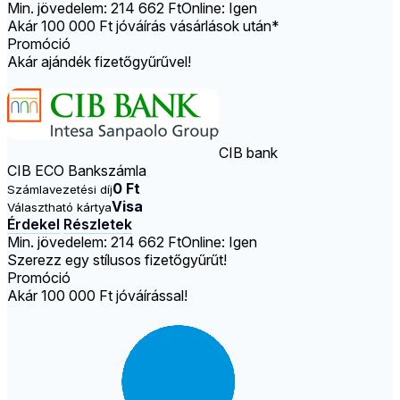
Min. jövedelem: 214 662 Ft
Online: Igen
Akár 100 000 Ft jóváírás vásárlások után*
Promóció
Akár ajándék fizetőgyűrűvel!
CIB bank
CIB ECO Bankszámla
0 Ft
Számlavezetési díj
Visa
Választható kártya
Érdekel
Részletek
Min. jövedelem: 214 662 Ft
Online: Igen
Szerezz egy stílusos fizetőgyűrűt!
Promóció
Akár 100 000 Ft jóváírással!