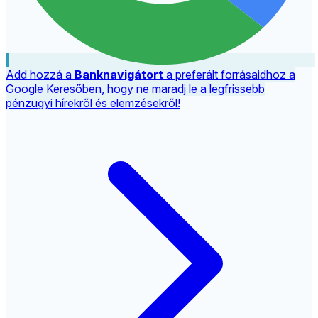
Add hozzá a
Banknavigátort
a preferált forrásaidhoz a
Google Keresőben, hogy ne maradj le a legfrissebb
pénzügyi hírekről és elemzésekről!