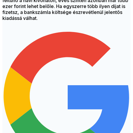
feltűnő a havi kivonaton, éves szinten azonban már több
ezer forint lehet belőle. Ha egyszerre több ilyen díjat is
fizetsz, a bankszámla költsége észrevétlenül jelentős
kiadássá válhat.