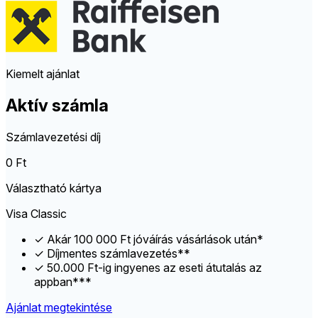
Kiemelt ajánlat
Aktív számla
Számlavezetési díj
0 Ft
Választható kártya
Visa Classic
✓
Akár 100 000 Ft jóváírás vásárlások után*
✓
Díjmentes számlavezetés**
✓
50.000 Ft-ig ingyenes az eseti átutalás az
appban***
Ajánlat megtekintése