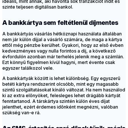
ideális, mint annak, aki havonta sok tranzakciót indít és
szinte teljesen digitálisan bankol.
A bankkártya sem feltétlenül díjmentes
A bankkártyás vásárlás hétköznapi használata általában
nem jár külön díjjal a vásárló számára, de maga a kártya
ettől még pénzbe kerülhet. Gyakori, hogy az első évben
kedvezményes vagy nulla forintos a díj, a következő
évfordulón azonban már terhelés jelenik meg a számlán.
Ezt könnyű figyelmen kívül hagyni, mert évente csak
egyszer találkozol vele.
A bankkártyák között is lehet különbség. Egy egyszerű
betéti kártya rendszerint olcsóbb, mint egy magasabb
szintű szolgáltatásokat kínáló változat. Ha nem használod
ki az extra előnyöket, felesleges lehet drágább kártyát
fenntartanod. A társkártya szintén külön éves díjat
jelenthet, ezért érdemes időnként megnézni, valóban
szükség van-e rá.