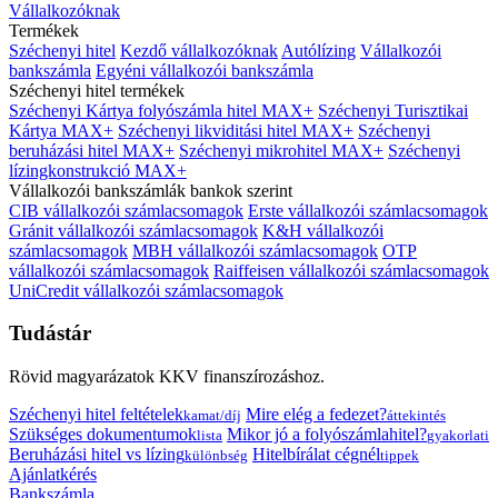
Vállalkozóknak
Termékek
Széchenyi hitel
Kezdő vállalkozóknak
Autólízing
Vállalkozói
bankszámla
Egyéni vállalkozói bankszámla
Széchenyi hitel termékek
Széchenyi Kártya folyószámla hitel MAX+
Széchenyi Turisztikai
Kártya MAX+
Széchenyi likviditási hitel MAX+
Széchenyi
beruházási hitel MAX+
Széchenyi mikrohitel MAX+
Széchenyi
lízingkonstrukció MAX+
Vállalkozói bankszámlák bankok szerint
CIB vállalkozói számlacsomagok
Erste vállalkozói számlacsomagok
Gránit vállalkozói számlacsomagok
K&H vállalkozói
számlacsomagok
MBH vállalkozói számlacsomagok
OTP
vállalkozói számlacsomagok
Raiffeisen vállalkozói számlacsomagok
UniCredit vállalkozói számlacsomagok
Tudástár
Rövid magyarázatok KKV finanszírozáshoz.
Széchenyi hitel feltételek
Mire elég a fedezet?
kamat/díj
áttekintés
Szükséges dokumentumok
Mikor jó a folyószámlahitel?
lista
gyakorlati
Beruházási hitel vs lízing
Hitelbírálat cégnél
különbség
tippek
Ajánlatkérés
Bankszámla