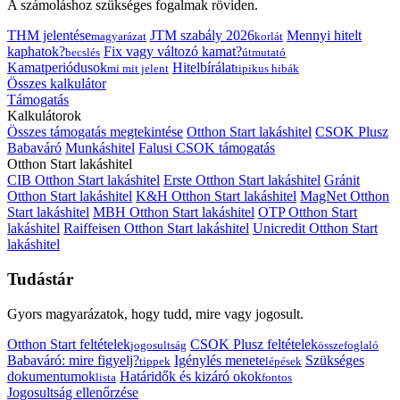
A számoláshoz szükséges fogalmak röviden.
THM jelentése
JTM szabály 2026
Mennyi hitelt
magyarázat
korlát
kaphatok?
Fix vagy változó kamat?
becslés
útmutató
Kamatperiódusok
Hitelbírálat
mi mit jelent
tipikus hibák
Összes kalkulátor
Támogatás
Kalkulátorok
Összes támogatás megtekintése
Otthon Start lakáshitel
CSOK Plusz
Babaváró
Munkáshitel
Falusi CSOK támogatás
Otthon Start lakáshitel
CIB Otthon Start lakáshitel
Erste Otthon Start lakáshitel
Gránit
Otthon Start lakáshitel
K&H Otthon Start lakáshitel
MagNet Otthon
Start lakáshitel
MBH Otthon Start lakáshitel
OTP Otthon Start
lakáshitel
Raiffeisen Otthon Start lakáshitel
Unicredit Otthon Start
lakáshitel
Tudástár
Gyors magyarázatok, hogy tudd, mire vagy jogosult.
Otthon Start feltételek
CSOK Plusz feltételek
jogosultság
összefoglaló
Babaváró: mire figyelj?
Igénylés menete
Szükséges
tippek
lépések
dokumentumok
Határidők és kizáró okok
lista
fontos
Jogosultság ellenőrzése