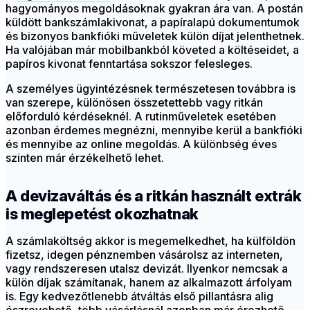
hagyományos megoldásoknak gyakran ára van. A postán
küldött bankszámlakivonat, a papíralapú dokumentumok
és bizonyos bankfióki műveletek külön díjat jelenthetnek.
Ha valójában már mobilbankból követed a költéseidet, a
papíros kivonat fenntartása sokszor felesleges.
A személyes ügyintézésnek természetesen továbbra is
van szerepe, különösen összetettebb vagy ritkán
előforduló kérdéseknél. A rutinműveletek esetében
azonban érdemes megnézni, mennyibe kerül a bankfióki
és mennyibe az online megoldás. A különbség éves
szinten már érzékelhető lehet.
A devizaváltás és a ritkán használt extrák
is meglepetést okozhatnak
A számlaköltség akkor is megemelkedhet, ha külföldön
fizetsz, idegen pénznemben vásárolsz az interneten,
vagy rendszeresen utalsz devizát. Ilyenkor nemcsak a
külön díjak számítanak, hanem az alkalmazott árfolyam
is. Egy kedvezőtlenebb átváltás első pillantásra alig