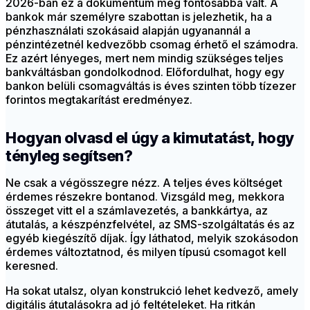
2026-ban ez a dokumentum még fontosabbá vált. A
bankok már személyre szabottan is jelezhetik, ha a
pénzhasználati szokásaid alapján ugyanannál a
pénzintézetnél kedvezőbb csomag érhető el számodra.
Ez azért lényeges, mert nem mindig szükséges teljes
bankváltásban gondolkodnod. Előfordulhat, hogy egy
bankon belüli csomagváltás is éves szinten több tízezer
forintos megtakarítást eredményez.
Hogyan olvasd el úgy a kimutatást, hogy
tényleg segítsen?
Ne csak a végösszegre nézz. A teljes éves költséget
érdemes részekre bontanod. Vizsgáld meg, mekkora
összeget vitt el a számlavezetés, a bankkártya, az
átutalás, a készpénzfelvétel, az SMS-szolgáltatás és az
egyéb kiegészítő díjak. Így láthatod, melyik szokásodon
érdemes változtatnod, és milyen típusú csomagot kell
keresned.
Ha sokat utalsz, olyan konstrukció lehet kedvező, amely
digitális átutalásokra ad jó feltételeket. Ha ritkán