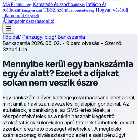
MÁP
Kamatadó és szocho
Infláció és
különbség
adózás
reálhozam
TBSZ számla
Hogyan vásárolj
magyarázat
adómentesség
állampapírt?
lépések
Állampapír összehasonlító
Főoldal
/
Pénzügyi blog
/
Bankszámla
Bankszámla
2026. 06. 02.
•
9 perc olvasás
•
Szerző:
Szabó Lilla
Mennyibe kerül egy bankszámla
egy év alatt? Ezeket a díjakat
sokan nem veszik észre
Egy bankszámla éves költsége jóval magasabb lehet annál,
mint amit a havi számlavezetési díj alapján gondolnál. Az
átutalások, a bankkártya, az SMS-értesítések, a
készpénzfelvételek és a ritkán használt kiegészítő
szolgáltatások külön-külön apró tételnek tűnhetnek, együtt
azonban érezhető összeget vihetnek el. A megfelelő
számlacsomag kiválasztásához ezért a saját pénzügyi