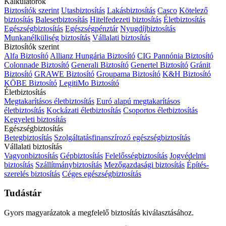
Kalkulátorok
Biztosítók szerint
Utasbiztosítás
Lakásbiztosítás
Casco
Kötelező
biztosítás
Balesetbiztosítás
Hitelfedezeti biztosítás
Életbiztosítás
Egészségbiztosítás
Egészségpénztár
Nyugdíjbiztosítás
Munkanélküliség biztosítás
Vállalati biztosítás
Biztosítók szerint
Alfa Biztosító
Allianz Hungária Biztosító
CIG Pannónia Biztosító
Colonnade Biztosító
Generali Biztosító
Genertel Biztosító
Gránit
Biztosító
GRAWE Biztosító
Groupama Biztosító
K&H Biztosító
KÖBE Biztosító
LegitiMo Biztosító
Életbiztosítás
Megtakarításos életbiztosítás
Euró alapú megtakarításos
életbiztosítás
Kockázati életbiztosítás
Csoportos életbiztosítás
Kegyeleti biztosítás
Egészségbiztosítás
Betegbiztosítás
Szolgáltatásfinanszírozó egészségbiztosítás
Vállalati biztosítás
Vagyonbiztosítás
Gépbiztosítás
Felelősségbiztosítás
Jogvédelmi
biztosítás
Szállítmánybiztosítás
Mezőgazdasági biztosítás
Építés-
szerelés biztosítás
Céges egészségbiztosítás
Tudástár
Gyors magyarázatok a megfelelő biztosítás kiválasztásához.