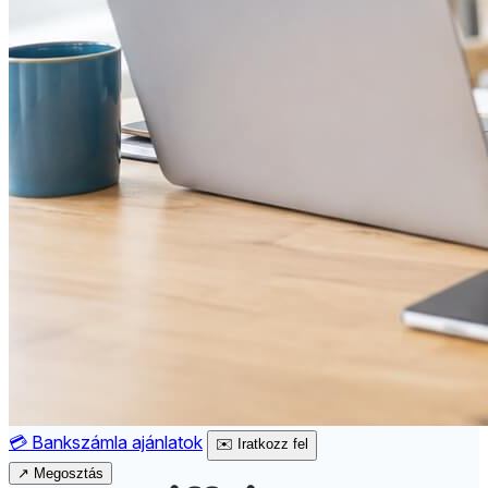
💳
Bankszámla ajánlatok
✉️
Iratkozz fel
↗
Megosztás