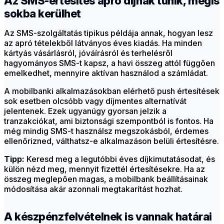
Az SMS-értesítés apró díjnak tűnik, mégis
sokba kerülhet
Az SMS-szolgáltatás tipikus példája annak, hogyan lesz
az apró tételekből látványos éves kiadás. Ha minden
kártyás vásárlásról, jóváírásról és terhelésről
hagyományos SMS-t kapsz, a havi összeg attól függően
emelkedhet, mennyire aktívan használod a számládat.
A mobilbanki alkalmazásokban elérhető push értesítések
sok esetben olcsóbb vagy díjmentes alternatívát
jelentenek. Ezek ugyanúgy gyorsan jelzik a
tranzakciókat, ami biztonsági szempontból is fontos. Ha
még mindig SMS-t használsz megszokásból, érdemes
ellenőrizned, válthatsz-e alkalmazáson belüli értesítésre.
Tipp:
Keresd meg a legutóbbi éves díjkimutatásodat, és
külön nézd meg, mennyit fizettél értesítésekre. Ha az
összeg meglepően magas, a mobilbank beállításainak
módosítása akár azonnali megtakarítást hozhat.
A készpénzfelvételnek is vannak határai