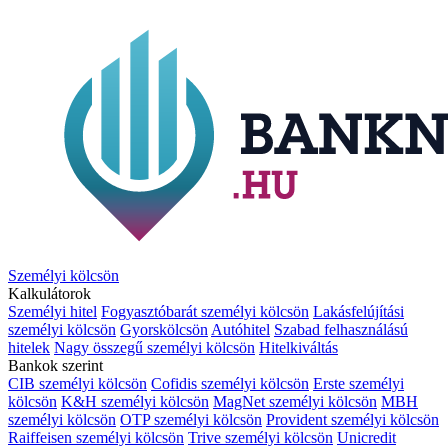
Személyi kölcsön
Kalkulátorok
Személyi hitel
Fogyasztóbarát személyi kölcsön
Lakásfelújítási
személyi kölcsön
Gyorskölcsön
Autóhitel
Szabad felhasználású
hitelek
Nagy összegű személyi kölcsön
Hitelkiváltás
Bankok szerint
CIB személyi kölcsön
Cofidis személyi kölcsön
Erste személyi
kölcsön
K&H személyi kölcsön
MagNet személyi kölcsön
MBH
személyi kölcsön
OTP személyi kölcsön
Provident személyi kölcsön
Raiffeisen személyi kölcsön
Trive személyi kölcsön
Unicredit