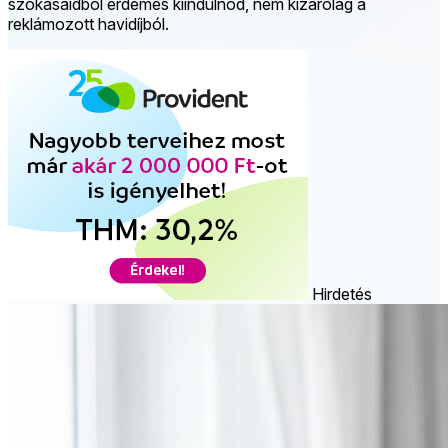
szokásaidból érdemes kiindulnod, nem kizárólag a
reklámozott havidíjból.
Hirdetés