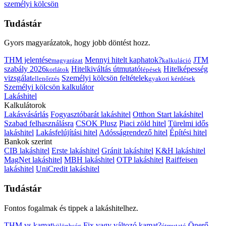
személyi kölcsön
Tudástár
Gyors magyarázatok, hogy jobb döntést hozz.
THM jelentése
Mennyi hitelt kaphatok?
JTM
magyarázat
kalkuláció
szabály 2026
Hitelkiváltás útmutató
Hitelképesség
korlátok
lépések
vizsgálat
Személyi kölcsön feltételek
ellenőrzés
gyakori kérdések
Személyi kölcsön kalkulátor
Lakáshitel
Kalkulátorok
Lakásvásárlás
Fogyasztóbarát lakáshitel
Otthon Start lakáshitel
Szabad felhasználásra
CSOK Plusz
Piaci zöld hitel
Türelmi idős
lakáshitel
Lakásfelújítási hitel
Adósságrendező hitel
Építési hitel
Bankok szerint
CIB lakáshitel
Erste lakáshitel
Gránit lakáshitel
K&H lakáshitel
MagNet lakáshitel
MBH lakáshitel
OTP lakáshitel
Raiffeisen
lakáshitel
UniCredit lakáshitel
Tudástár
Fontos fogalmak és tippek a lakáshitelhez.
THM vs kamat
Fix vagy változó kamat?
Önerő
különbség
útmutató