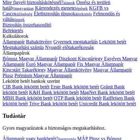
Mire figyelj biztosításkötésnél?
Önrész és területi
alapok
hatály
Kárrendezés menete
KGFB vs
magyarázat
lépések
Casco
Életbiztosítás típusok
Felmondás és
különbség
áttekintés
váltás
tippek
Biztosítás összehasonlító
Befektetés
Kalkulátorok
Állampapír
Babakötvény
Gyermek megtakarítás
Lekötött betét
Megtakarítási számla
Nyugdíj előtakarékosság
Állampapírok
Bónusz Magyar Állampapír
Diszkont Kincstárjegy
Egyéves Magyar
Állampapír
Euró Magyar Állampapír
Fix Magyar Állampapír
Kincstári Takarékjegy
Magyar Államkötvény
Magyar Állampapír
Plusz
Prémium Magyar Állampapír
Lekötött betét bankok szerint
CIB Bank lekötött betét
Erste Bank lekötött betét
Gránit Bank
lekötött betét
K&H Bank lekötött betét
MagNet Bank lekötött betét
MBH Bank lekötött betét
OTP Bank lekötött betét
Raiffeisen Bank
lekötött betét
Trive Bank lekötött betét
Unicredit Bank lekötött betét
Tudástár
Gyors magyarázatok a biztonságos megtakarításhoz.
Állampapír vagy bankbetét?
MÁP Plusz vs Bónusz
összevetés