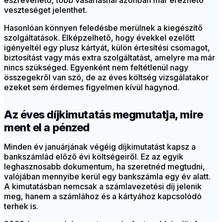
észrevehető, több vásárlásnál azonban már érezhető
veszteséget jelenthet.
Hasonlóan könnyen feledésbe merülnek a kiegészítő
szolgáltatások. Elképzelhető, hogy évekkel ezelőtt
igényeltél egy plusz kártyát, külön értesítési csomagot,
biztosítást vagy más extra szolgáltatást, amelyre ma már
nincs szükséged. Egyenként nem feltétlenül nagy
összegekről van szó, de az éves költség vizsgálatakor
ezeket sem érdemes figyelmen kívül hagynod.
Az éves díjkimutatás megmutatja, mire
ment el a pénzed
Minden év januárjának végéig díjkimutatást kapsz a
bankszámlád előző évi költségeiről. Ez az egyik
leghasznosabb dokumentum, ha szeretnéd megtudni,
valójában mennyibe kerül egy bankszámla egy év alatt.
A kimutatásban nemcsak a számlavezetési díj jelenik
meg, hanem a számlához és a kártyához kapcsolódó
terhek is.