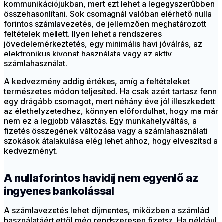
kommunikációjukban, mert ezt lehet a legegyszerűbben
összehasonlítani. Sok csomagnál valóban elérhető nulla
forintos számlavezetés, de jellemzően meghatározott
feltételek mellett. Ilyen lehet a rendszeres
jövedelemérkeztetés, egy minimális havi jóváírás, az
elektronikus kivonat használata vagy az aktív
számlahasználat.
A kedvezmény addig értékes, amíg a feltételeket
természetes módon teljesíted. Ha csak azért tartasz fenn
egy drágább csomagot, mert néhány éve jól illeszkedett
az élethelyzetedhez, könnyen előfordulhat, hogy ma már
nem ez a legjobb választás. Egy munkahelyváltás, a
fizetés összegének változása vagy a számlahasználati
szokások átalakulása elég lehet ahhoz, hogy elveszítsd a
kedvezményt.
A nullaforintos havidíj nem egyenlő az
ingyenes bankolással
A számlavezetés lehet díjmentes, miközben a számlád
használatáért ettől még rendszeresen fizetsz. Ha például