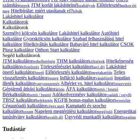
számítás
JTM korlát lakáshitelnél
Előtörlesztés
tippek
szabályok
mikor éri
Hitelbírálat: miért utasítanak el?
meg
hibák
Lakáshitel kalkulátor
Kalkulátorok
Kalkulátorok
Személyi kölcsön kalkulátor
Lakáshitel kalkulátor
Autóhitel
kalkulátor
Gyorskölcsön kalkulátor
Szabad felhasználású hitel
kalkulátor
Hitelkiváltás kalkulátor
Babaváró hitel kalkulátor
CSOK
Plusz kalkulátor
Otthon Start kalkulátor
Segéd kalkulátorok
JTM kalkulátor
THM kalkulátor
Hitelképesség
terhelhetőség
költségek
kalkulátor
Törlesztőrészlet kalkulátor
Lakáshitel
ellenőrzés
havi díj
önerő kalkulátor
Előtörlesztés kalkulátor
Teljes
önerő
megtakarítás
visszafizetés kalkulátor
Infláció kalkulátor
Ingatlan
összeg
vásárlóerő
illeték kalkulátor
Albérlet vs. hitel kalkulátor
vagyonszerzés
összevetés
Gépjármű átírási kalkulátor
ÁFA kalkulátor
átírás
nettó / bruttó
Bérkalkulátor
Adókedvezmény kalkulátor
nettó / bruttó
családi / egyéb
TBSZ kalkulátor
KGFB bonus-malus kalkulátor
befektetés
besorolás
Cégautóadó kalkulátor
Kamatadó és szocho
céges autó
kalkulátor
Napelem megtérülési kalkulátor
Energetikai
hozam
megújuló
tanúsítvány kalkulátor
Ügyvédi munkadíj kalkulátor
becsült díj
ingatlan
Tudástár