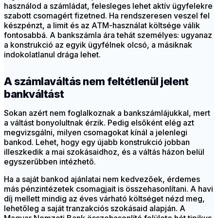
használod a számládat, felesleges lehet aktív ügyfelekre
szabott csomagért fizetned. Ha rendszeresen veszel fel
készpénzt, a limit és az ATM-használat költsége válik
fontosabbá. A bankszámla ára tehát személyes: ugyanaz
a konstrukció az egyik ügyfélnek olcsó, a másiknak
indokolatlanul drága lehet.
A számlaváltás nem feltétlenül jelent
bankváltást
Sokan azért nem foglalkoznak a bankszámlájukkal, mert
a váltást bonyolultnak érzik. Pedig elsőként elég azt
megvizsgálni, milyen csomagokat kínál a jelenlegi
bankod. Lehet, hogy egy újabb konstrukció jobban
illeszkedik a mai szokásaidhoz, és a váltás házon belül
egyszerűbben intézhető.
Ha a saját bankod ajánlatai nem kedvezőek, érdemes
más pénzintézetek csomagjait is összehasonlítani. A havi
díj mellett mindig az éves várható költséget nézd meg,
lehetőleg a saját tranzakciós szokásaid alapján. A