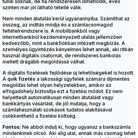
tűnik soknak, de ha rendszeresen ismétlődik, éves
szinten már jól látható tétellé válik.
Nem minden átutalás kerül ugyanannyiba. Számíthat az
összeg, az indítás módja és a számlacsomagod
feltételrendszere is. A mobilbankból vagy
internetbankból kezdeményezett utalás jellemzően
kedvezőbb, mint a bankfiókban intézett megbízás. A
személyes ügyintézés kényelmes lehet annak, aki ritkán
használ digitális csatornát, de rendszeres bankolás
mellett drágább megoldássá válhat.
A digitális fizetések fejlődése új lehetőségeket is hozott.
A
qvik fizetés
a lakossági ügyfelek számára díjmentes
megoldás lehet olyan helyzetekben, amikor az
elfogadóhely biztosítja ezt a fizetési módot. Ez nem
helyettesít automatikusan minden átutalást vagy
bankkártyás vásárlást, de jól mutatja, hogy a
számlahasználati szokások tudatos alakításával
csökkenthető a fizetési költség.
Fontos:
Ne abból indulj ki, hogy ugyanaz a bankszámla
mindenkinek olcsó. Aki alig utal, annak más csomag lehet