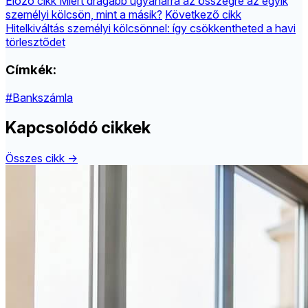
Előző cikk
Miért drágább ugyanarra az összegre az egyik
személyi kölcsön, mint a másik?
Következő cikk
Hitelkiváltás személyi kölcsönnel: így csökkentheted a havi
törlesztődet
Címkék:
#Bankszámla
Kapcsolódó cikkek
Összes cikk →