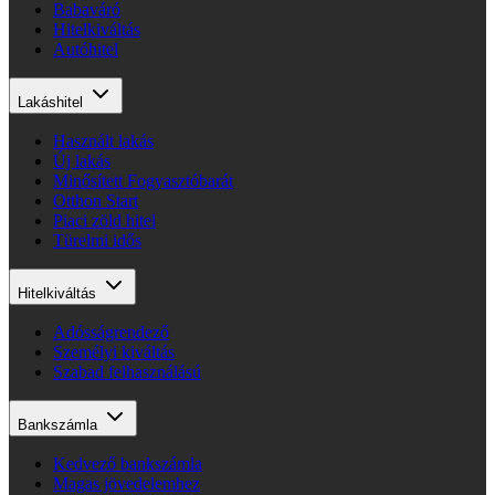
Babaváró
Hitelkiváltás
Autóhitel
Lakáshitel
Használt lakás
Új lakás
Minősített Fogyasztóbarát
Otthon Start
Piaci zöld hitel
Türelmi idős
Hitelkiváltás
Adósságrendező
Személyi kiváltás
Szabad felhasználású
Bankszámla
Kedvező bankszámla
Magas jövedelemhez