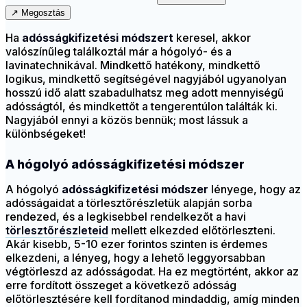
↗
Megosztás
Ha
adósságkifizetési módszert
keresel, akkor
valószínűleg találkoztál már a hógolyó- és a
lavinatechnikával. Mindkettő hatékony, mindkettő
logikus, mindkettő segítségével nagyjából ugyanolyan
hosszú idő alatt szabadulhatsz meg adott mennyiségű
adósságtól, és mindkettőt a tengerentúlon találták ki.
Nagyjából ennyi a közös bennük; most lássuk a
különbségeket!
A hógolyó adósságkifizetési módszer
A hógolyó
adósságkifizetési módszer
lényege, hogy az
adósságaidat a törlesztőrészletük alapján sorba
rendezed, és a legkisebbel rendelkezőt a havi
törlesztőrészleteid
mellett elkezded előtörleszteni.
Akár kisebb, 5-10 ezer forintos szinten is érdemes
elkezdeni, a lényeg, hogy a lehető leggyorsabban
végtörleszd az adósságodat. Ha ez megtörtént, akkor az
erre fordított összeget a következő adósság
előtörlesztésére kell fordítanod mindaddig, amíg minden