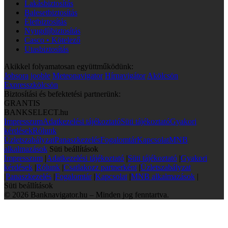
Lakásbiztosítás
Balesetbiztosítás
Életbiztosítás
Nyugdíjbiztosítás
Casco • Kötelező
Utasbiztosítás
Akikkel folyamatosan együttműködünk:
Jobsora
jooble
Meteonavigator
Hírnavigátor
Akölcsön
Expresszkölcsön
Biztosítási és befektetési partnerünk:
GRANTIS
BANKSELECT.hu
Impresszum
Adatkezelési tájékoztató
Süti tájékoztató
Gyakori
kérdések
Rólunk
Üzletszabályzat
Panaszkezelés
Fogalomtár
Kapcsolat
MNB
alkalmazások
Süti beállítások
Impresszum
|
Adatkezelési tájékoztató
|
Süti tájékoztató
|
Gyakori
kérdések
|
Rólunk
|
Csatlakozz partnerként
|
Üzletszabályzat
|
Panaszkezelés
|
Fogalomtár
|
Kapcsolat
|
MNB alkalmazások
|
Süti beállítások
© 2026 Banknavigator.hu – Minden jog fenntartva.