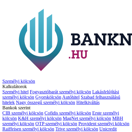
Személyi kölcsön
Kalkulátorok
Személyi hitel
Fogyasztóbarát személyi kölcsön
Lakásfelújítási
személyi kölcsön
Gyorskölcsön
Autóhitel
Szabad felhasználású
hitelek
Nagy összegű személyi kölcsön
Hitelkiváltás
Bankok szerint
CIB személyi kölcsön
Cofidis személyi kölcsön
Erste személyi
kölcsön
K&H személyi kölcsön
MagNet személyi kölcsön
MBH
személyi kölcsön
OTP személyi kölcsön
Provident személyi kölcsön
Raiffeisen személyi kölcsön
Trive személyi kölcsön
Unicredit