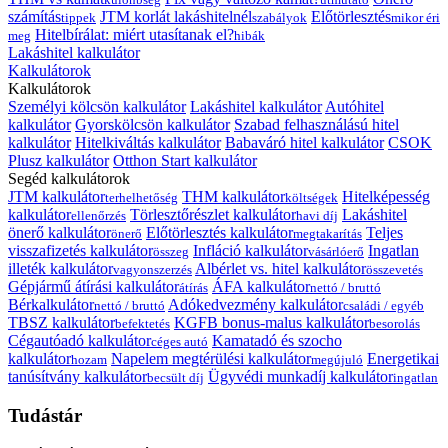
számítás
JTM korlát lakáshitelnél
Előtörlesztés
tippek
szabályok
mikor éri
Hitelbírálat: miért utasítanak el?
meg
hibák
Lakáshitel kalkulátor
Kalkulátorok
Kalkulátorok
Személyi kölcsön kalkulátor
Lakáshitel kalkulátor
Autóhitel
kalkulátor
Gyorskölcsön kalkulátor
Szabad felhasználású hitel
kalkulátor
Hitelkiváltás kalkulátor
Babaváró hitel kalkulátor
CSOK
Plusz kalkulátor
Otthon Start kalkulátor
Segéd kalkulátorok
JTM kalkulátor
THM kalkulátor
Hitelképesség
terhelhetőség
költségek
kalkulátor
Törlesztőrészlet kalkulátor
Lakáshitel
ellenőrzés
havi díj
önerő kalkulátor
Előtörlesztés kalkulátor
Teljes
önerő
megtakarítás
visszafizetés kalkulátor
Infláció kalkulátor
Ingatlan
összeg
vásárlóerő
illeték kalkulátor
Albérlet vs. hitel kalkulátor
vagyonszerzés
összevetés
Gépjármű átírási kalkulátor
ÁFA kalkulátor
átírás
nettó / bruttó
Bérkalkulátor
Adókedvezmény kalkulátor
nettó / bruttó
családi / egyéb
TBSZ kalkulátor
KGFB bonus-malus kalkulátor
befektetés
besorolás
Cégautóadó kalkulátor
Kamatadó és szocho
céges autó
kalkulátor
Napelem megtérülési kalkulátor
Energetikai
hozam
megújuló
tanúsítvány kalkulátor
Ügyvédi munkadíj kalkulátor
becsült díj
ingatlan
Tudástár