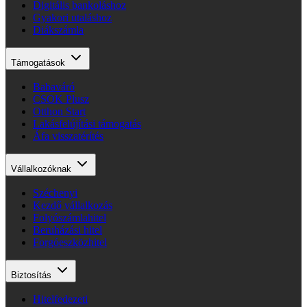
Digitális bankoláshoz
Gyakori utaláshoz
Diákszámla
Támogatások
Babaváró
CSOK Plusz
Otthon Start
Lakásfelújítási támogatás
Áfa visszatérítés
Vállalkozóknak
Széchenyi
Kezdő vállalkozás
Folyószámlahitel
Beruházási hitel
Forgóeszközhitel
Biztosítás
Hitelfedezeti