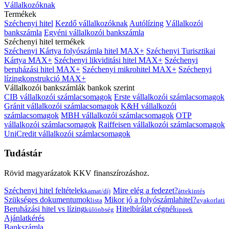
Vállalkozóknak
Termékek
Széchenyi hitel
Kezdő vállalkozóknak
Autólízing
Vállalkozói
bankszámla
Egyéni vállalkozói bankszámla
Széchenyi hitel termékek
Széchenyi Kártya folyószámla hitel MAX+
Széchenyi Turisztikai
Kártya MAX+
Széchenyi likviditási hitel MAX+
Széchenyi
beruházási hitel MAX+
Széchenyi mikrohitel MAX+
Széchenyi
lízingkonstrukció MAX+
Vállalkozói bankszámlák bankok szerint
CIB vállalkozói számlacsomagok
Erste vállalkozói számlacsomagok
Gránit vállalkozói számlacsomagok
K&H vállalkozói
számlacsomagok
MBH vállalkozói számlacsomagok
OTP
vállalkozói számlacsomagok
Raiffeisen vállalkozói számlacsomagok
UniCredit vállalkozói számlacsomagok
Tudástár
Rövid magyarázatok KKV finanszírozáshoz.
Széchenyi hitel feltételek
Mire elég a fedezet?
kamat/díj
áttekintés
Szükséges dokumentumok
Mikor jó a folyószámlahitel?
lista
gyakorlati
Beruházási hitel vs lízing
Hitelbírálat cégnél
különbség
tippek
Ajánlatkérés
Bankszámla