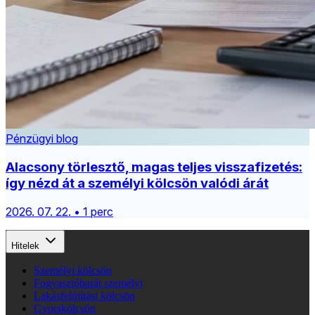
Pénzügyi blog
Alacsony törlesztő, magas teljes visszafizetés:
így nézd át a személyi kölcsön valódi árát
2026. 07. 22. • 1 perc
Hitelek
Személyi kölcsön
Fogyasztóbarát személyi
Lakásfelújítási kölcsön
Gyorskölcsön