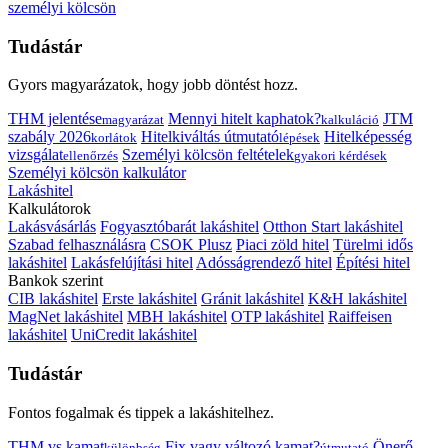
személyi kölcsön
Tudástár
Gyors magyarázatok, hogy jobb döntést hozz.
THM jelentése
Mennyi hitelt kaphatok?
JTM
magyarázat
kalkuláció
szabály 2026
Hitelkiváltás útmutató
Hitelképesség
korlátok
lépések
vizsgálat
Személyi kölcsön feltételek
ellenőrzés
gyakori kérdések
Személyi kölcsön kalkulátor
Lakáshitel
Kalkulátorok
Lakásvásárlás
Fogyasztóbarát lakáshitel
Otthon Start lakáshitel
Szabad felhasználásra
CSOK Plusz
Piaci zöld hitel
Türelmi idős
lakáshitel
Lakásfelújítási hitel
Adósságrendező hitel
Építési hitel
Bankok szerint
CIB lakáshitel
Erste lakáshitel
Gránit lakáshitel
K&H lakáshitel
MagNet lakáshitel
MBH lakáshitel
OTP lakáshitel
Raiffeisen
lakáshitel
UniCredit lakáshitel
Tudástár
Fontos fogalmak és tippek a lakáshitelhez.
THM vs kamat
Fix vagy változó kamat?
Önerő
különbség
útmutató