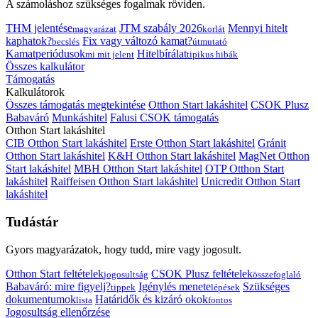
A számoláshoz szükséges fogalmak röviden.
THM jelentése
JTM szabály 2026
Mennyi hitelt
magyarázat
korlát
kaphatok?
Fix vagy változó kamat?
becslés
útmutató
Kamatperiódusok
Hitelbírálat
mi mit jelent
tipikus hibák
Összes kalkulátor
Támogatás
Kalkulátorok
Összes támogatás megtekintése
Otthon Start lakáshitel
CSOK Plusz
Babaváró
Munkáshitel
Falusi CSOK támogatás
Otthon Start lakáshitel
CIB Otthon Start lakáshitel
Erste Otthon Start lakáshitel
Gránit
Otthon Start lakáshitel
K&H Otthon Start lakáshitel
MagNet Otthon
Start lakáshitel
MBH Otthon Start lakáshitel
OTP Otthon Start
lakáshitel
Raiffeisen Otthon Start lakáshitel
Unicredit Otthon Start
lakáshitel
Tudástár
Gyors magyarázatok, hogy tudd, mire vagy jogosult.
Otthon Start feltételek
CSOK Plusz feltételek
jogosultság
összefoglaló
Babaváró: mire figyelj?
Igénylés menete
Szükséges
tippek
lépések
dokumentumok
Határidők és kizáró okok
lista
fontos
Jogosultság ellenőrzése