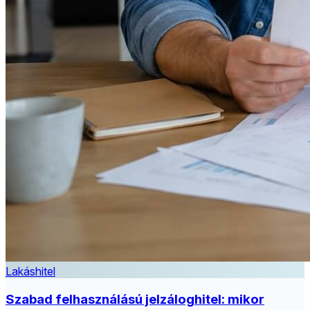
Lakáshitel
Szabad felhasználású jelzáloghitel: mikor