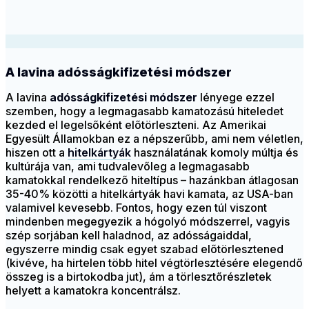
A lavina adósságkifizetési módszer
A lavina
adósságkifizetési módszer
lényege ezzel
szemben, hogy a legmagasabb kamatozású hiteledet
kezded el legelsőként előtörleszteni. Az Amerikai
Egyesült Államokban ez a népszerűbb, ami nem véletlen,
hiszen ott a
hitelkártyák
használatának komoly múltja és
kultúrája van, ami tudvalevőleg a legmagasabb
kamatokkal rendelkező hiteltípus – hazánkban átlagosan
35-40% közötti a hitelkártyák havi kamata, az USA-ban
valamivel kevesebb. Fontos, hogy ezen túl viszont
mindenben megegyezik a hógolyó módszerrel, vagyis
szép sorjában kell haladnod, az adósságaiddal,
egyszerre mindig csak egyet szabad előtörlesztened
(kivéve, ha hirtelen több hitel végtörlesztésére elegendő
összeg is a birtokodba jut), ám a törlesztőrészletek
helyett a kamatokra koncentrálsz.