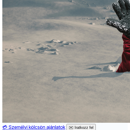
💳
Személyi kölcsön ajánlatok
✉️
Iratkozz fel