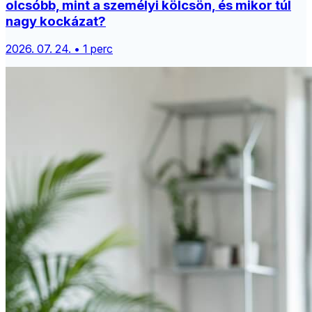
olcsóbb, mint a személyi kölcsön, és mikor túl
nagy kockázat?
2026. 07. 24. • 1 perc