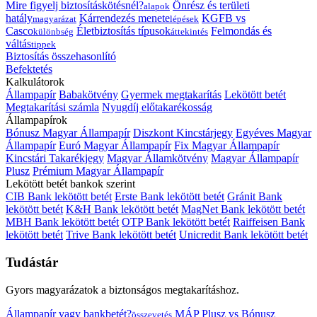
Mire figyelj biztosításkötésnél?
Önrész és területi
alapok
hatály
Kárrendezés menete
KGFB vs
magyarázat
lépések
Casco
Életbiztosítás típusok
Felmondás és
különbség
áttekintés
váltás
tippek
Biztosítás összehasonlító
Befektetés
Kalkulátorok
Állampapír
Babakötvény
Gyermek megtakarítás
Lekötött betét
Megtakarítási számla
Nyugdíj előtakarékosság
Állampapírok
Bónusz Magyar Állampapír
Diszkont Kincstárjegy
Egyéves Magyar
Állampapír
Euró Magyar Állampapír
Fix Magyar Állampapír
Kincstári Takarékjegy
Magyar Államkötvény
Magyar Állampapír
Plusz
Prémium Magyar Állampapír
Lekötött betét bankok szerint
CIB Bank lekötött betét
Erste Bank lekötött betét
Gránit Bank
lekötött betét
K&H Bank lekötött betét
MagNet Bank lekötött betét
MBH Bank lekötött betét
OTP Bank lekötött betét
Raiffeisen Bank
lekötött betét
Trive Bank lekötött betét
Unicredit Bank lekötött betét
Tudástár
Gyors magyarázatok a biztonságos megtakarításhoz.
Állampapír vagy bankbetét?
MÁP Plusz vs Bónusz
összevetés