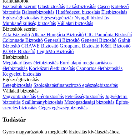
Kalkulátorok
Biztosítók szerint
Utasbiztosítás
Lakásbiztosítás
Casco
Kötelező
biztosítás
Balesetbiztosítás
Hitelfedezeti biztosítás
Életbiztosítás
Egészségbiztosítás
Egészségpénztár
Nyugdíjbiztosítás
Munkanélküliség biztosítás
Vállalati biztosítás
Biztosítók szerint
Alfa Biztosító
Allianz Hungária Biztosító
CIG Pannónia Biztosító
Colonnade Biztosító
Generali Biztosító
Genertel Biztosító
Gránit
Biztosító
GRAWE Biztosító
Groupama Biztosító
K&H Biztosító
KÖBE Biztosító
LegitiMo Biztosító
Életbiztosítás
Megtakarításos életbiztosítás
Euró alapú megtakarításos
életbiztosítás
Kockázati életbiztosítás
Csoportos életbiztosítás
Kegyeleti biztosítás
Egészségbiztosítás
Betegbiztosítás
Szolgáltatásfinanszírozó egészségbiztosítás
Vállalati biztosítás
Vagyonbiztosítás
Gépbiztosítás
Felelősségbiztosítás
Jogvédelmi
biztosítás
Szállítmánybiztosítás
Mezőgazdasági biztosítás
Építés-
szerelés biztosítás
Céges egészségbiztosítás
Tudástár
Gyors magyarázatok a megfelelő biztosítás kiválasztásához.