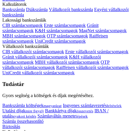
Kalkulátorok
Bankszámla
Diákszámla
Vállalkozói bankszámla
Egyéni vállalkozói
bankszámla
Lakossági bankszámlák
CIB számlacsomagok
Erste számlacsomagok
Gránit
számlacsomagok
K&H számlacsomagok
MagNet számlacsomagok
MBH számlacsomagok
OTP számlacsomagok
Raiffeisen
számlacsomagok
UniCredit számlacsomagok
Vállalkozói bankszámlák
CIB vállalkozói számlacsomagok
Erste vállalkozói számlacsomagok
Gránit vállalkozói számlacsomagok
K&H vállalkozói
számlacsomagok
MBH vállalkozói számlacsomagok
OTP
vállalkozói számlacsomagok
Raiffeisen vállalkozói számlacsomagok
UniCredit vállalkozói számlacsomagok
Tudástár
Gyors segítség a költségek és díjak megértéséhez.
Bankszámla költségek
Ingyenes számlavezetés
magyarázat
feltételek
Utalási díjak
Bankkártya díjak
IBAN /
mire figyelj
összevetés
utalás
Számlaváltás menete
gyakori kérdés
lépések
Számla összehasonlító
Biztosítás