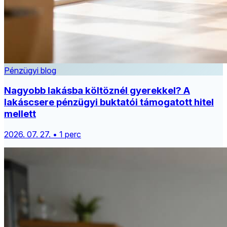
Pénzügyi blog
Nagyobb lakásba költöznél gyerekkel? A
lakáscsere pénzügyi buktatói támogatott hitel
mellett
2026. 07. 27. • 1 perc