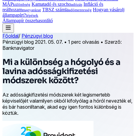
MÁP
Kamatadó és szocho
Infláció és
különbség
adózás
reálhozam
TBSZ számla
Hogyan vásárolj
magyarázat
adómentesség
állampapírt?
lépések
Állampapír összehasonlító
Főoldal
/
Pénzügyi blog
Pénzügyi blog
2021. 05. 07.
•
1 perc olvasás
•
Szerző:
Banknavigator
Mi a különbség a hógolyó és a
lavina adósságkifizetési
módszerek között?
Az adósságkifizetési módszerek két legismertebb
képviselőjét valamilyen okból kifolyólag a hóról nevezték el,
és bár hasonlítanak, akad egy igen fontos különbség is
köztük.