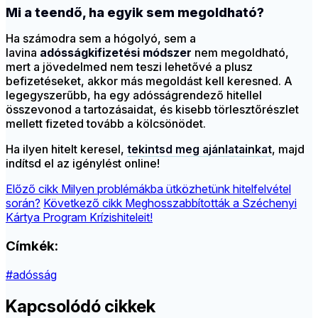
Mi a teendő, ha egyik sem megoldható?
Ha számodra sem a hógolyó, sem a
lavina
adósságkifizetési módszer
nem megoldható,
mert a jövedelmed nem teszi lehetővé a plusz
befizetéseket, akkor más megoldást kell keresned. A
legegyszerűbb, ha egy adósságrendező hitellel
összevonod a tartozásaidat, és kisebb törlesztőrészlet
mellett fizeted tovább a kölcsönödet.
Ha ilyen hitelt keresel,
tekintsd meg ajánlatainkat
, majd
indítsd el az igénylést online!
Előző cikk
Milyen problémákba ütközhetünk hitelfelvétel
során?
Következő cikk
Meghosszabbították a Széchenyi
Kártya Program Krízishiteleit!
Címkék:
#adósság
Kapcsolódó cikkek