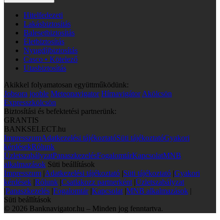
Hitelfedezeti
Lakásbiztosítás
Balesetbiztosítás
Életbiztosítás
Nyugdíjbiztosítás
Casco • Kötelező
Utasbiztosítás
Akikkel folyamatosan együttműködünk:
Jobsora
jooble
Meteonavigator
Hírnavigátor
Akölcsön
Expresszkölcsön
Biztosítási és befektetési partnerünk:
GRANTIS
BANKSELECT.hu
Impresszum
Adatkezelési tájékoztató
Süti tájékoztató
Gyakori
kérdések
Rólunk
Üzletszabályzat
Panaszkezelés
Fogalomtár
Kapcsolat
MNB
alkalmazások
Süti beállítások
Impresszum
|
Adatkezelési tájékoztató
|
Süti tájékoztató
|
Gyakori
kérdések
|
Rólunk
|
Csatlakozz partnerként
|
Üzletszabályzat
|
Panaszkezelés
|
Fogalomtár
|
Kapcsolat
|
MNB alkalmazások
|
Süti beállítások
© 2026 Banknavigator.hu – Minden jog fenntartva.