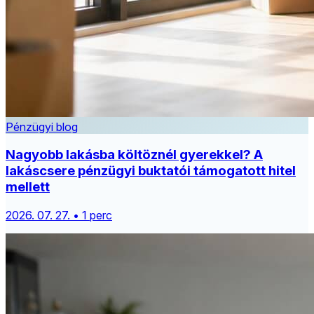
Pénzügyi blog
Nagyobb lakásba költöznél gyerekkel? A
lakáscsere pénzügyi buktatói támogatott hitel
mellett
2026. 07. 27. • 1 perc