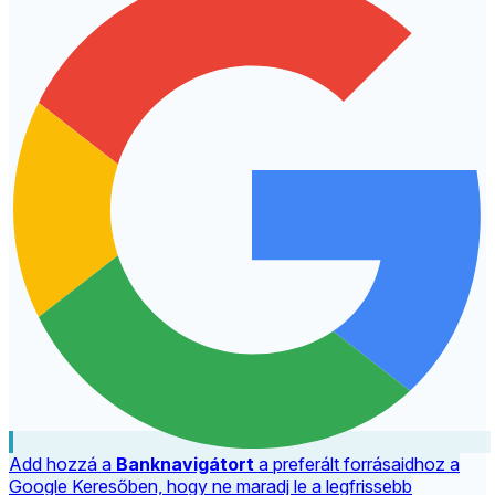
Add hozzá a
Banknavigátort
a preferált forrásaidhoz a
Google Keresőben, hogy ne maradj le a legfrissebb