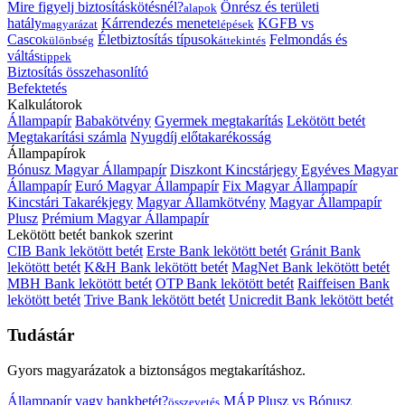
Mire figyelj biztosításkötésnél?
Önrész és területi
alapok
hatály
Kárrendezés menete
KGFB vs
magyarázat
lépések
Casco
Életbiztosítás típusok
Felmondás és
különbség
áttekintés
váltás
tippek
Biztosítás összehasonlító
Befektetés
Kalkulátorok
Állampapír
Babakötvény
Gyermek megtakarítás
Lekötött betét
Megtakarítási számla
Nyugdíj előtakarékosság
Állampapírok
Bónusz Magyar Állampapír
Diszkont Kincstárjegy
Egyéves Magyar
Állampapír
Euró Magyar Állampapír
Fix Magyar Állampapír
Kincstári Takarékjegy
Magyar Államkötvény
Magyar Állampapír
Plusz
Prémium Magyar Állampapír
Lekötött betét bankok szerint
CIB Bank lekötött betét
Erste Bank lekötött betét
Gránit Bank
lekötött betét
K&H Bank lekötött betét
MagNet Bank lekötött betét
MBH Bank lekötött betét
OTP Bank lekötött betét
Raiffeisen Bank
lekötött betét
Trive Bank lekötött betét
Unicredit Bank lekötött betét
Tudástár
Gyors magyarázatok a biztonságos megtakarításhoz.
Állampapír vagy bankbetét?
MÁP Plusz vs Bónusz
összevetés