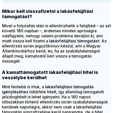
Mikor kell visszafizetni a lakásfelújítási
támogatást?
Mivel a folyósítás után is ellenőrizhetik a felújítást – az azt
követő 180 napban –, érdemes minden apróságra
odafigyelni, nehogy valami probléma derüljön ki, ami
miatt vissza kell fizetni a
lakásfelújítási támogatást
. Az
ellenőrzés során jegyzőkönyv készül, ami a Magyar
Államkincstárhoz kerül, és, ha az szabálytalanságot
állapít meg, kamatostól kéri vissza a támogatás
összegét.
A kamattámogatott lakásfelújítási hitel is
veszélybe kerülhet
Mint fentebb is írtuk, a
lakásfelújítási támogatás
igényléséhez
többféle hitelt, így államilag támogatott
jelzáloghitelt is lehet igényelni. Ha a 180 napos
időszakban történő ellenőrzés során szabálytalanságok
kerülnek napvilágra, akkor nem csak a lakásfelújítási
támogatás visszafizetése kerül napirendre, de a hitel