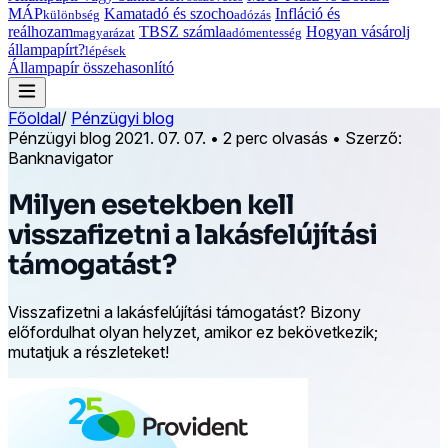
MÁP
Kamatadó és szocho
Infláció és
különbség
adózás
reálhozam
TBSZ számla
Hogyan vásárolj
magyarázat
adómentesség
állampapírt?
lépések
Állampapír összehasonlító
Főoldal
/
Pénzügyi blog
Pénzügyi blog
2021. 07. 07.
•
2 perc olvasás
•
Szerző:
Banknavigator
Milyen esetekben kell
visszafizetni a lakásfelújítási
támogatást?
Visszafizetni a lakásfelújítási támogatást? Bizony
előfordulhat olyan helyzet, amikor ez bekövetkezik;
mutatjuk a részleteket!