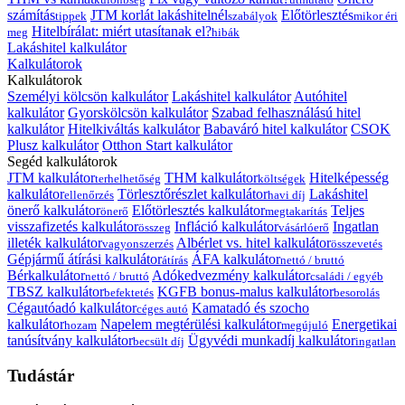
számítás
JTM korlát lakáshitelnél
Előtörlesztés
tippek
szabályok
mikor éri
Hitelbírálat: miért utasítanak el?
meg
hibák
Lakáshitel kalkulátor
Kalkulátorok
Kalkulátorok
Személyi kölcsön kalkulátor
Lakáshitel kalkulátor
Autóhitel
kalkulátor
Gyorskölcsön kalkulátor
Szabad felhasználású hitel
kalkulátor
Hitelkiváltás kalkulátor
Babaváró hitel kalkulátor
CSOK
Plusz kalkulátor
Otthon Start kalkulátor
Segéd kalkulátorok
JTM kalkulátor
THM kalkulátor
Hitelképesség
terhelhetőség
költségek
kalkulátor
Törlesztőrészlet kalkulátor
Lakáshitel
ellenőrzés
havi díj
önerő kalkulátor
Előtörlesztés kalkulátor
Teljes
önerő
megtakarítás
visszafizetés kalkulátor
Infláció kalkulátor
Ingatlan
összeg
vásárlóerő
illeték kalkulátor
Albérlet vs. hitel kalkulátor
vagyonszerzés
összevetés
Gépjármű átírási kalkulátor
ÁFA kalkulátor
átírás
nettó / bruttó
Bérkalkulátor
Adókedvezmény kalkulátor
nettó / bruttó
családi / egyéb
TBSZ kalkulátor
KGFB bonus-malus kalkulátor
befektetés
besorolás
Cégautóadó kalkulátor
Kamatadó és szocho
céges autó
kalkulátor
Napelem megtérülési kalkulátor
Energetikai
hozam
megújuló
tanúsítvány kalkulátor
Ügyvédi munkadíj kalkulátor
becsült díj
ingatlan
Tudástár