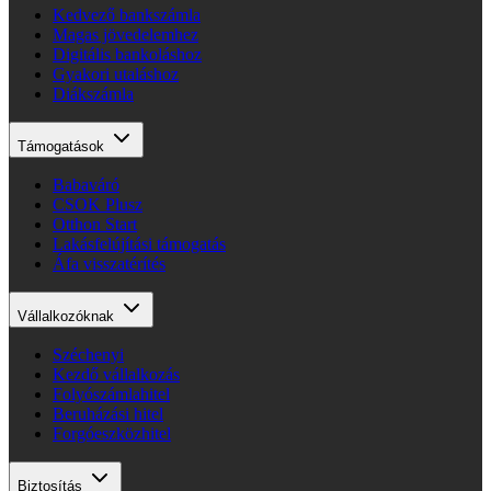
Kedvező bankszámla
Magas jövedelemhez
Digitális bankoláshoz
Gyakori utaláshoz
Diákszámla
Támogatások
Babaváró
CSOK Plusz
Otthon Start
Lakásfelújítási támogatás
Áfa visszatérítés
Vállalkozóknak
Széchenyi
Kezdő vállalkozás
Folyószámlahitel
Beruházási hitel
Forgóeszközhitel
Biztosítás