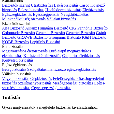
Kalkulátorok
Biztosítók szerint
Utasbiztosítás
Lakásbiztosítás
Casco
Kötelező
biztosítás
Balesetbiztosítás
Hitelfedezeti biztosítás
Életbiztosítás
Egészségbiztosítás
Egészségpénztár
Nyugdíjbiztosítás
Munkanélküliség biztosítás
Vállalati biztosítás
Biztosítók szerint
Alfa Biztosító
Allianz Hungária Biztosító
CIG Pannónia Biztosító
Colonnade Biztosító
Generali Biztosító
Genertel Biztosító
Gránit
Biztosító
GRAWE Biztosító
Groupama Biztosító
K&H Biztosító
KÖBE Biztosító
LegitiMo Biztosító
Életbiztosítás
Megtakarításos életbiztosítás
Euró alapú megtakarításos
életbiztosítás
Kockázati életbiztosítás
Csoportos életbiztosítás
Kegyeleti biztosítás
Egészségbiztosítás
Betegbiztosítás
Szolgáltatásfinanszírozó egészségbiztosítás
Vállalati biztosítás
Vagyonbiztosítás
Gépbiztosítás
Felelősségbiztosítás
Jogvédelmi
biztosítás
Szállítmánybiztosítás
Mezőgazdasági biztosítás
Építés-
szerelés biztosítás
Céges egészségbiztosítás
Tudástár
Gyors magyarázatok a megfelelő biztosítás kiválasztásához.