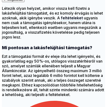
Létezik olyan helyzet, amikor vissza kell fizetni a
lakásfelújítási támogatást, és ez komoly érvágás is lehet
azoknak, akik igénybe veszik. A
feltételeket
ugyanis
nem csak a támogatás igénylésekor, hanem utána is
teljesíteni kell, ellenkező esetben ugyanis megszűnik a
jogosultság, a visszafizetés követelése pedig teljesen
jogos lesz.
Mi pontosan a lakásfelújítási támogatás?
Ezt a támogatási formát év eleje óta lehet igényelni, és
gyakorlatilag egy 50%-os, utólagos visszatérítésről van
szó, amelyet számlák ellenében teljesít a Magyar
Államkincstár. Az igényelhető összeg maximum 3 millió
forint lehet, azaz legalább 6 millió forintot kell költenie a
szabályok szerint annak, aki a teljes összeget szeretné
megkapni. Ehhez kapcsolódóan többféle hitellehetőség
is rendelkezésre áll, tehát szinte mindenki számára adott
a lehetőség, aki teljesíti a feltételeket.