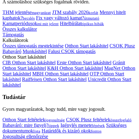
A számoláshoz szükséges fogalmak röviden.
THM jelentése
JTM szabály 2026
Mennyi hitelt
magyarázat
korlát
kaphatok?
Fix vagy változó kamat?
becslés
útmutató
Kamatperiódusok
Hitelbírálat
mi mit jelent
tipikus hibák
Összes kalkulátor
Támogatás
Kalkulátorok
Összes támogatás megtekintése
Otthon Start lakáshitel
CSOK Plusz
Babaváró
Munkáshitel
Falusi CSOK támogatás
Otthon Start lakáshitel
CIB Otthon Start lakáshitel
Erste Otthon Start lakáshitel
Gránit
Otthon Start lakáshitel
K&H Otthon Start lakáshitel
MagNet Otthon
Start lakáshitel
MBH Otthon Start lakáshitel
OTP Otthon Start
lakáshitel
Raiffeisen Otthon Start lakáshitel
Unicredit Otthon Start
lakáshitel
Tudástár
Gyors magyarázatok, hogy tudd, mire vagy jogosult.
Otthon Start feltételek
CSOK Plusz feltételek
jogosultság
összefoglaló
Babaváró: mire figyelj?
Igénylés menete
Szükséges
tippek
lépések
dokumentumok
Határidők és kizáró okok
lista
fontos
Jogosultság ellenőrzése