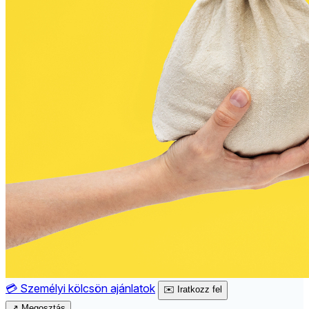
💳
Személyi kölcsön ajánlatok
✉️
Iratkozz fel
↗
Megosztás