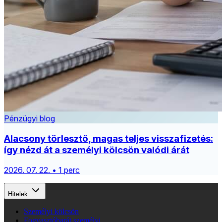
Pénzügyi blog
Alacsony törlesztő, magas teljes visszafizetés:
így nézd át a személyi kölcsön valódi árát
2026. 07. 22. • 1 perc
Hitelek
Személyi kölcsön
Fogyasztóbarát személyi