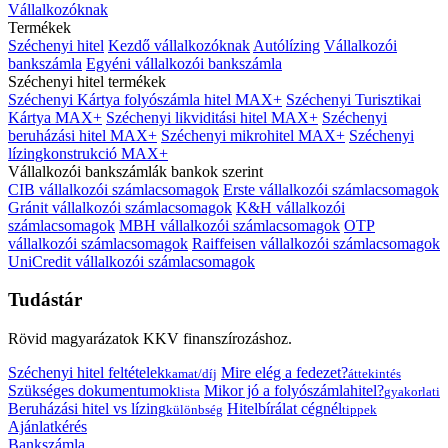
Vállalkozóknak
Termékek
Széchenyi hitel
Kezdő vállalkozóknak
Autólízing
Vállalkozói
bankszámla
Egyéni vállalkozói bankszámla
Széchenyi hitel termékek
Széchenyi Kártya folyószámla hitel MAX+
Széchenyi Turisztikai
Kártya MAX+
Széchenyi likviditási hitel MAX+
Széchenyi
beruházási hitel MAX+
Széchenyi mikrohitel MAX+
Széchenyi
lízingkonstrukció MAX+
Vállalkozói bankszámlák bankok szerint
CIB vállalkozói számlacsomagok
Erste vállalkozói számlacsomagok
Gránit vállalkozói számlacsomagok
K&H vállalkozói
számlacsomagok
MBH vállalkozói számlacsomagok
OTP
vállalkozói számlacsomagok
Raiffeisen vállalkozói számlacsomagok
UniCredit vállalkozói számlacsomagok
Tudástár
Rövid magyarázatok KKV finanszírozáshoz.
Széchenyi hitel feltételek
Mire elég a fedezet?
kamat/díj
áttekintés
Szükséges dokumentumok
Mikor jó a folyószámlahitel?
lista
gyakorlati
Beruházási hitel vs lízing
Hitelbírálat cégnél
különbség
tippek
Ajánlatkérés
Bankszámla