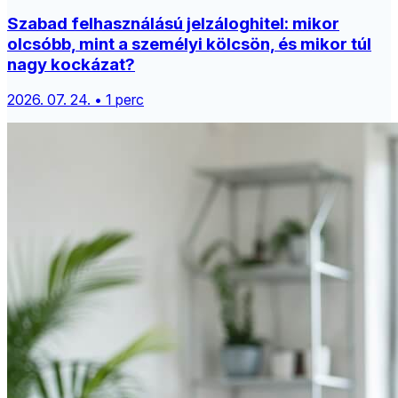
Szabad felhasználású jelzáloghitel: mikor
olcsóbb, mint a személyi kölcsön, és mikor túl
nagy kockázat?
2026. 07. 24. • 1 perc