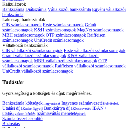
Kalkulátorok
Bankszámla
Diákszámla
Vállalkozói bankszámla
Egyéni vállalkozói
bankszámla
Lakossági bankszámlák
CIB számlacsomagok
Erste számlacsomagok
Gránit
számlacsomagok
K&H számlacsomagok
MagNet számlacsomagok
MBH számlacsomagok
OTP számlacsomagok
Raiffeisen
számlacsomagok
UniCredit számlacsomagok
Vállalkozói bankszámlák
CIB vállalkozói számlacsomagok
Erste vállalkozói számlacsomagok
Gránit vállalkozói számlacsomagok
K&H vállalkozói
számlacsomagok
MBH vállalkozói számlacsomagok
OTP
vállalkozói számlacsomagok
Raiffeisen vállalkozói számlacsomagok
UniCredit vállalkozói számlacsomagok
Tudástár
Gyors segítség a költségek és díjak megértéséhez.
Bankszámla költségek
Ingyenes számlavezetés
magyarázat
feltételek
Utalási díjak
Bankkártya díjak
IBAN /
mire figyelj
összevetés
utalás
Számlaváltás menete
gyakori kérdés
lépések
Számla összehasonlító
Biztosítás