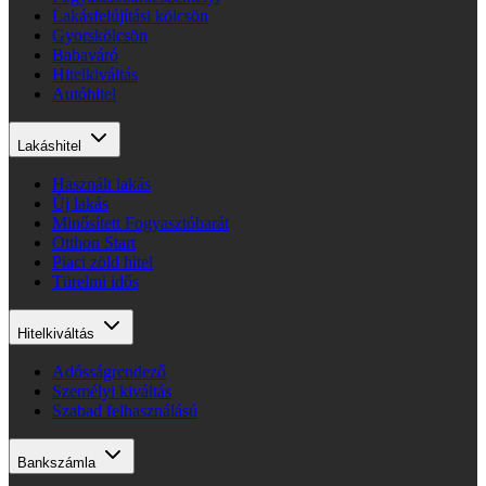
Lakásfelújítási kölcsön
Gyorskölcsön
Babaváró
Hitelkiváltás
Autóhitel
Lakáshitel
Használt lakás
Új lakás
Minősített Fogyasztóbarát
Otthon Start
Piaci zöld hitel
Türelmi idős
Hitelkiváltás
Adósságrendező
Személyi kiváltás
Szabad felhasználású
Bankszámla