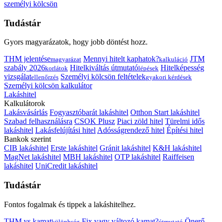
személyi kölcsön
Tudástár
Gyors magyarázatok, hogy jobb döntést hozz.
THM jelentése
Mennyi hitelt kaphatok?
JTM
magyarázat
kalkuláció
szabály 2026
Hitelkiváltás útmutató
Hitelképesség
korlátok
lépések
vizsgálat
Személyi kölcsön feltételek
ellenőrzés
gyakori kérdések
Személyi kölcsön kalkulátor
Lakáshitel
Kalkulátorok
Lakásvásárlás
Fogyasztóbarát lakáshitel
Otthon Start lakáshitel
Szabad felhasználásra
CSOK Plusz
Piaci zöld hitel
Türelmi idős
lakáshitel
Lakásfelújítási hitel
Adósságrendező hitel
Építési hitel
Bankok szerint
CIB lakáshitel
Erste lakáshitel
Gránit lakáshitel
K&H lakáshitel
MagNet lakáshitel
MBH lakáshitel
OTP lakáshitel
Raiffeisen
lakáshitel
UniCredit lakáshitel
Tudástár
Fontos fogalmak és tippek a lakáshitelhez.
THM vs kamat
Fix vagy változó kamat?
Önerő
különbség
útmutató