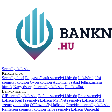
Személyi kölcsön
Kalkulátorok
Személyi hitel
Fogyasztóbarát személyi kölcsön
Lakásfelújítási
személyi kölcsön
Gyorskölcsön
Autóhitel
Szabad felhasználású
hitelek
Nagy összegű személyi kölcsön
Hitelkiváltás
Bankok szerint
CIB személyi kölcsön
Cofidis személyi kölcsön
Erste személyi
kölcsön
K&H személyi kölcsön
MagNet személyi kölcsön
MBH
személyi kölcsön
OTP személyi kölcsön
Provident személyi kölcsön
Raiffeisen személyi kölcsön
Trive személyi kölcsön
Unicredit