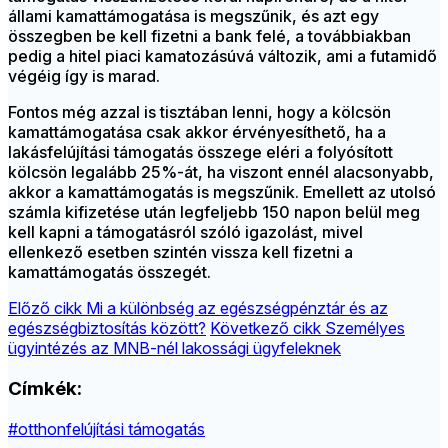
állami kamattámogatása is megszűnik, és azt egy
összegben be kell fizetni a bank felé, a továbbiakban
pedig a hitel piaci kamatozásúvá változik, ami a futamidő
végéig így is marad.
Fontos még azzal is tisztában lenni, hogy a kölcsön
kamattámogatása csak akkor érvényesíthető, ha a
lakásfelújítási támogatás összege eléri a folyósított
kölcsön legalább 25%-át, ha viszont ennél alacsonyabb,
akkor a kamattámogatás is megszűnik. Emellett az utolsó
számla kifizetése után legfeljebb 150 napon belül meg
kell kapni a támogatásról szóló igazolást, mivel
ellenkező esetben szintén vissza kell fizetni a
kamattámogatás összegét.
Előző cikk
Mi a különbség az egészségpénztár és az
egészségbiztosítás között?
Következő cikk
Személyes
ügyintézés az MNB-nél lakossági ügyfeleknek
Címkék:
#otthonfelújítási támogatás