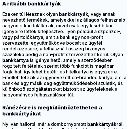
A ritkább bankkártyák
Ezeken túl léteznek olyan
bankkártyák
, vagy annak
nevezhető termékek, amelyekkel az átlagos felhasználó
nagyon ritkán találkozik, mivel csak egy kisebb kör
igényeire lettek kifejlesztve. Ilyen például a szponzor-,
vagy pártolókártya, amit a bank egy non-profit
szervezettel együttműködve bocsát az ügyfél
rendelkezésére, a felhasznált összeg bizonyos
százaléka pedig a non-profit szervezethez kerül. Olyan
bankkártya
is igényelhető, amely a szerződésben
rögzített feltételek szerint több funkciót is magában
foglalhat, így lehet betéti- és hitelkártya is egyszerre.
Emellett létezik az úgynevezett co-branded kártya, ami a
bank és egy másik cég együttműködéséből születik, és
különböző szolgáltatásokat biztosít az ügyfeleknek a
hagyományos felhasználáson túl.
Ránézésre is megkülönböztetheted a
bankkártyákat
Nyilván hallottál már a dombornyomott
bankkártyákról
,