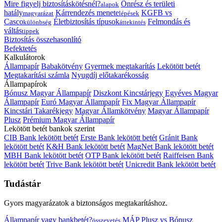
Mire figyelj biztosításkötésnél?
Önrész és területi
alapok
hatály
Kárrendezés menete
KGFB vs
magyarázat
lépések
Casco
Életbiztosítás típusok
Felmondás és
különbség
áttekintés
váltás
tippek
Biztosítás összehasonlító
Befektetés
Kalkulátorok
Állampapír
Babakötvény
Gyermek megtakarítás
Lekötött betét
Megtakarítási számla
Nyugdíj előtakarékosság
Állampapírok
Bónusz Magyar Állampapír
Diszkont Kincstárjegy
Egyéves Magyar
Állampapír
Euró Magyar Állampapír
Fix Magyar Állampapír
Kincstári Takarékjegy
Magyar Államkötvény
Magyar Állampapír
Plusz
Prémium Magyar Állampapír
Lekötött betét bankok szerint
CIB Bank lekötött betét
Erste Bank lekötött betét
Gránit Bank
lekötött betét
K&H Bank lekötött betét
MagNet Bank lekötött betét
MBH Bank lekötött betét
OTP Bank lekötött betét
Raiffeisen Bank
lekötött betét
Trive Bank lekötött betét
Unicredit Bank lekötött betét
Tudástár
Gyors magyarázatok a biztonságos megtakarításhoz.
Állampapír vagy bankbetét?
MÁP Plusz vs Bónusz
összevetés