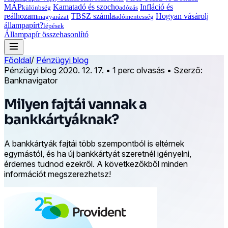
MÁP
Kamatadó és szocho
Infláció és
különbség
adózás
reálhozam
TBSZ számla
Hogyan vásárolj
magyarázat
adómentesség
állampapírt?
lépések
Állampapír összehasonlító
Főoldal
/
Pénzügyi blog
Pénzügyi blog
2020. 12. 17.
•
1 perc olvasás
•
Szerző:
Banknavigator
Milyen fajtái vannak a
bankkártyáknak?
A bankkártyák fajtái több szempontból is eltérnek
egymástól, és ha új bankkártyát szeretnél igényelni,
érdemes tudnod ezekről. A következőkből minden
információt megszerezhetsz!