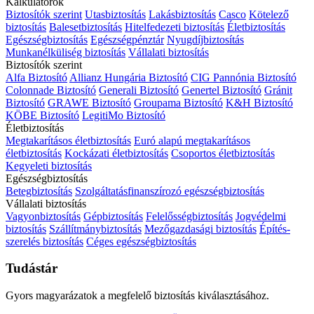
Kalkulátorok
Biztosítók szerint
Utasbiztosítás
Lakásbiztosítás
Casco
Kötelező
biztosítás
Balesetbiztosítás
Hitelfedezeti biztosítás
Életbiztosítás
Egészségbiztosítás
Egészségpénztár
Nyugdíjbiztosítás
Munkanélküliség biztosítás
Vállalati biztosítás
Biztosítók szerint
Alfa Biztosító
Allianz Hungária Biztosító
CIG Pannónia Biztosító
Colonnade Biztosító
Generali Biztosító
Genertel Biztosító
Gránit
Biztosító
GRAWE Biztosító
Groupama Biztosító
K&H Biztosító
KÖBE Biztosító
LegitiMo Biztosító
Életbiztosítás
Megtakarításos életbiztosítás
Euró alapú megtakarításos
életbiztosítás
Kockázati életbiztosítás
Csoportos életbiztosítás
Kegyeleti biztosítás
Egészségbiztosítás
Betegbiztosítás
Szolgáltatásfinanszírozó egészségbiztosítás
Vállalati biztosítás
Vagyonbiztosítás
Gépbiztosítás
Felelősségbiztosítás
Jogvédelmi
biztosítás
Szállítmánybiztosítás
Mezőgazdasági biztosítás
Építés-
szerelés biztosítás
Céges egészségbiztosítás
Tudástár
Gyors magyarázatok a megfelelő biztosítás kiválasztásához.