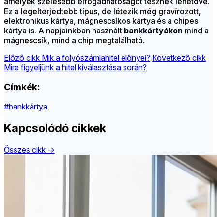
amelyek szélesebb elfogadhatóságot tesznek lehetővé.
Ez a legelterjedtebb típus, de létezik még gravírozott,
elektronikus kártya, mágnescsíkos kártya és a chipes
kártya is. A napjainkban használt
bankkártyákon
mind a
mágnescsík, mind a chip megtalálható.
Előző cikk
Mik a folyószámlahitel előnyei?
Következő cikk
Mire figyeljünk a hitel kiválasztása során?
Címkék:
#bankkártya
Kapcsolódó cikkek
Összes cikk →