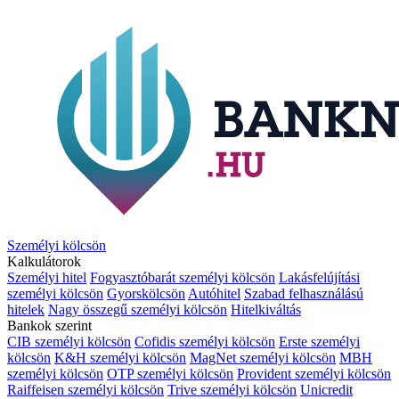
Személyi kölcsön
Kalkulátorok
Személyi hitel
Fogyasztóbarát személyi kölcsön
Lakásfelújítási
személyi kölcsön
Gyorskölcsön
Autóhitel
Szabad felhasználású
hitelek
Nagy összegű személyi kölcsön
Hitelkiváltás
Bankok szerint
CIB személyi kölcsön
Cofidis személyi kölcsön
Erste személyi
kölcsön
K&H személyi kölcsön
MagNet személyi kölcsön
MBH
személyi kölcsön
OTP személyi kölcsön
Provident személyi kölcsön
Raiffeisen személyi kölcsön
Trive személyi kölcsön
Unicredit