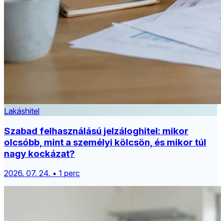
Lakáshitel
Szabad felhasználású jelzáloghitel: mikor
olcsóbb, mint a személyi kölcsön, és mikor túl
nagy kockázat?
2026. 07. 24. • 1 perc