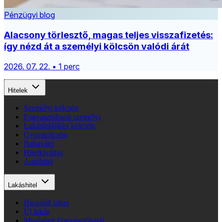
Pénzügyi blog
Alacsony törlesztő, magas teljes visszafizetés:
így nézd át a személyi kölcsön valódi árát
2026. 07. 22. • 1 perc
Hitelek
Személyi kölcsön
Fogyasztóbarát személyi
Lakásfelújítási kölcsön
Gyorskölcsön
Babaváró
Hitelkiváltás
Autóhitel
Lakáshitel
Használt lakás
Új lakás
Minősített Fogyasztóbarát