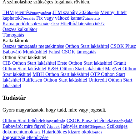
A számoláshoz szükséges fogalmak röviden.
THM jelentése
JTM szabály 2026
Mennyi hitelt
magyarázat
korlát
kaphatok?
Fix vagy változó kamat?
becslés
útmutató
Kamatperiódusok
Hitelbírálat
mi mit jelent
tipikus hibák
Összes kalkulátor
Támogatás
Kalkulátorok
Összes támogatás megtekintése
Otthon Start lakáshitel
CSOK Plusz
Babaváró
Munkáshitel
Falusi CSOK támogatás
Otthon Start lakáshitel
CIB Otthon Start lakáshitel
Erste Otthon Start lakáshitel
Gránit
Otthon Start lakáshitel
K&H Otthon Start lakáshitel
MagNet Otthon
Start lakáshitel
MBH Otthon Start lakáshitel
OTP Otthon Start
lakáshitel
Raiffeisen Otthon Start lakáshitel
Unicredit Otthon Start
lakáshitel
Tudástár
Gyors magyarázatok, hogy tudd, mire vagy jogosult.
Otthon Start feltételek
CSOK Plusz feltételek
jogosultság
összefoglaló
Babaváró: mire figyelj?
Igénylés menete
Szükséges
tippek
lépések
dokumentumok
Határidők és kizáró okok
lista
fontos
Jogosultság ellenőrzése