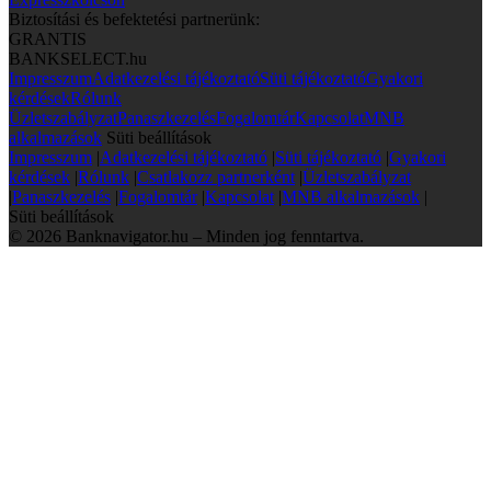
Biztosítási és befektetési partnerünk:
GRANTIS
BANKSELECT.hu
Impresszum
Adatkezelési tájékoztató
Süti tájékoztató
Gyakori
kérdések
Rólunk
Üzletszabályzat
Panaszkezelés
Fogalomtár
Kapcsolat
MNB
alkalmazások
Süti beállítások
Impresszum
|
Adatkezelési tájékoztató
|
Süti tájékoztató
|
Gyakori
kérdések
|
Rólunk
|
Csatlakozz partnerként
|
Üzletszabályzat
|
Panaszkezelés
|
Fogalomtár
|
Kapcsolat
|
MNB alkalmazások
|
Süti beállítások
© 2026 Banknavigator.hu – Minden jog fenntartva.