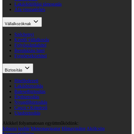
Lakásfelújítási támogatás
Áfa visszatérítés
Vállalkozóknak
Széchenyi
Kezdő vállalkozás
Folyószámlahitel
Beruházási hitel
Forgóeszközhitel
Biztosítás
Hitelfedezeti
Lakásbiztosítás
Balesetbiztosítás
Életbiztosítás
Nyugdíjbiztosítás
Casco • Kötelező
Utasbiztosítás
Akikkel folyamatosan együttműködünk:
Jobsora
jooble
Meteonavigator
Hírnavigátor
Akölcsön
Expresszkölcsön