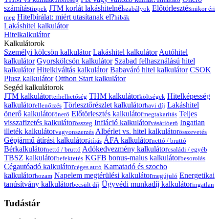
számítás
JTM korlát lakáshitelnél
Előtörlesztés
tippek
szabályok
mikor éri
Hitelbírálat: miért utasítanak el?
meg
hibák
Lakáshitel kalkulátor
Hitelkalkulátor
Kalkulátorok
Személyi kölcsön kalkulátor
Lakáshitel kalkulátor
Autóhitel
kalkulátor
Gyorskölcsön kalkulátor
Szabad felhasználású hitel
kalkulátor
Hitelkiváltás kalkulátor
Babaváró hitel kalkulátor
CSOK
Plusz kalkulátor
Otthon Start kalkulátor
Segéd kalkulátorok
JTM kalkulátor
THM kalkulátor
Hitelképesség
terhelhetőség
költségek
kalkulátor
Törlesztőrészlet kalkulátor
Lakáshitel
ellenőrzés
havi díj
önerő kalkulátor
Előtörlesztés kalkulátor
Teljes
önerő
megtakarítás
visszafizetés kalkulátor
Infláció kalkulátor
Ingatlan
összeg
vásárlóerő
illeték kalkulátor
Albérlet vs. hitel kalkulátor
vagyonszerzés
összevetés
Gépjármű átírási kalkulátor
ÁFA kalkulátor
átírás
nettó / bruttó
Bérkalkulátor
Adókedvezmény kalkulátor
nettó / bruttó
családi / egyéb
TBSZ kalkulátor
KGFB bonus-malus kalkulátor
befektetés
besorolás
Cégautóadó kalkulátor
Kamatadó és szocho
céges autó
kalkulátor
Napelem megtérülési kalkulátor
Energetikai
hozam
megújuló
tanúsítvány kalkulátor
Ügyvédi munkadíj kalkulátor
becsült díj
ingatlan
Tudástár