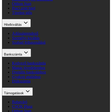
Otthon Start
Piaci zöld hitel
Türelmi idős
Hitelkiváltás
Adósságrendező
Személyi kiváltás
Szabad felhasználású
Bankszámla
Kedvező bankszámla
Magas jövedelemhez
Digitális bankoláshoz
Gyakori utaláshoz
Diákszámla
Támogatások
Babaváró
CSOK Plusz
Otthon Start