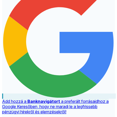
Add hozzá a
Banknavigátort
a preferált forrásaidhoz a
Google Keresőben, hogy ne maradj le a legfrissebb
pénzügyi hírekről és elemzésekről!