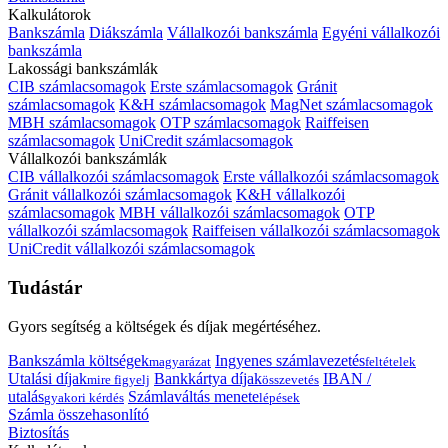
Kalkulátorok
Bankszámla
Diákszámla
Vállalkozói bankszámla
Egyéni vállalkozói
bankszámla
Lakossági bankszámlák
CIB számlacsomagok
Erste számlacsomagok
Gránit
számlacsomagok
K&H számlacsomagok
MagNet számlacsomagok
MBH számlacsomagok
OTP számlacsomagok
Raiffeisen
számlacsomagok
UniCredit számlacsomagok
Vállalkozói bankszámlák
CIB vállalkozói számlacsomagok
Erste vállalkozói számlacsomagok
Gránit vállalkozói számlacsomagok
K&H vállalkozói
számlacsomagok
MBH vállalkozói számlacsomagok
OTP
vállalkozói számlacsomagok
Raiffeisen vállalkozói számlacsomagok
UniCredit vállalkozói számlacsomagok
Tudástár
Gyors segítség a költségek és díjak megértéséhez.
Bankszámla költségek
Ingyenes számlavezetés
magyarázat
feltételek
Utalási díjak
Bankkártya díjak
IBAN /
mire figyelj
összevetés
utalás
Számlaváltás menete
gyakori kérdés
lépések
Számla összehasonlító
Biztosítás