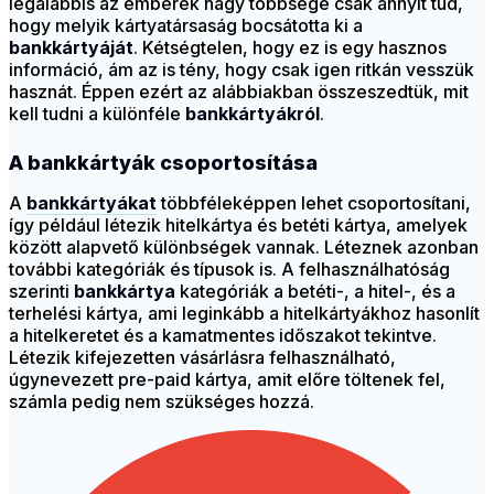
legalábbis az emberek nagy többsége csak annyit tud,
hogy melyik kártyatársaság bocsátotta ki a
bankkártyáját
. Kétségtelen, hogy ez is egy hasznos
információ, ám az is tény, hogy csak igen ritkán vesszük
hasznát. Éppen ezért az alábbiakban összeszedtük, mit
kell tudni a különféle
bankkártyákról
.
A bankkártyák csoportosítása
A
bankkártyákat
többféleképpen lehet csoportosítani,
így például létezik hitelkártya és betéti kártya, amelyek
között alapvető különbségek vannak. Léteznek azonban
további kategóriák és típusok is. A felhasználhatóság
szerinti
bankkártya
kategóriák a betéti-, a hitel-, és a
terhelési kártya, ami leginkább a hitelkártyákhoz hasonlít
a hitelkeretet és a kamatmentes időszakot tekintve.
Létezik kifejezetten vásárlásra felhasználható,
úgynevezett pre-paid kártya, amit előre töltenek fel,
számla pedig nem szükséges hozzá.