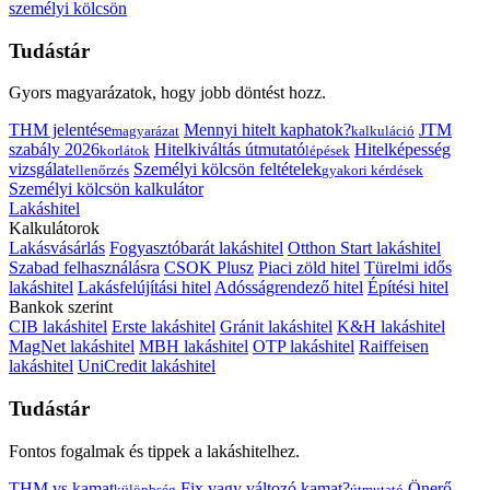
személyi kölcsön
Tudástár
Gyors magyarázatok, hogy jobb döntést hozz.
THM jelentése
Mennyi hitelt kaphatok?
JTM
magyarázat
kalkuláció
szabály 2026
Hitelkiváltás útmutató
Hitelképesség
korlátok
lépések
vizsgálat
Személyi kölcsön feltételek
ellenőrzés
gyakori kérdések
Személyi kölcsön kalkulátor
Lakáshitel
Kalkulátorok
Lakásvásárlás
Fogyasztóbarát lakáshitel
Otthon Start lakáshitel
Szabad felhasználásra
CSOK Plusz
Piaci zöld hitel
Türelmi idős
lakáshitel
Lakásfelújítási hitel
Adósságrendező hitel
Építési hitel
Bankok szerint
CIB lakáshitel
Erste lakáshitel
Gránit lakáshitel
K&H lakáshitel
MagNet lakáshitel
MBH lakáshitel
OTP lakáshitel
Raiffeisen
lakáshitel
UniCredit lakáshitel
Tudástár
Fontos fogalmak és tippek a lakáshitelhez.
THM vs kamat
Fix vagy változó kamat?
Önerő
különbség
útmutató