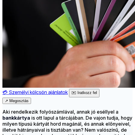
💳
Személyi kölcsön ajánlatok
✉️
Iratkozz fel
↗
Megosztás
Aki rendelkezik folyószámlával, annak jó eséllyel a
bankkártya
is ott lapul a tárcájában. De vajon tudja, hogy
milyen típusú kártyát hord magánál, és annak előnyeivel,
illetve hátrányaival is tisztában van? Nem valószínű, de