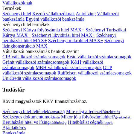
Vállalkozóknak
Termékek
Széchenyi hitel
Kezdő vállalkozóknak
Autólízing
Vállalkozói
bankszámla
Egyéni vállalkozói bankszámla
Széchenyi hitel termékek
Széchenyi Kártya folyószámla hitel MAX+
Széchenyi Turisztikai
Kártya MAX+
Széchenyi likviditási hitel MAX+
Széchenyi
beruházási hitel MAX+
Széchenyi mikrohitel MAX+
Széchenyi
lízingkonstrukció MAX+
Vállalkozói bankszámlák bankok szerint
CIB vállalkozói számlacsomagok
Erste vállalkozói számlacsomagok
Gránit vállalkozói számlacsomagok
K&H vállalkozói
számlacsomagok
MBH vállalkozói számlacsomagok
OTP
vállalkozói számlacsomagok
Raiffeisen vállalkozói számlacsomagok
UniCredit vállalkozói számlacsomagok
Tudástár
Rövid magyarázatok KKV finanszírozáshoz.
Széchenyi hitel feltételek
Mire elég a fedezet?
kamat/díj
áttekintés
Szükséges dokumentumok
Mikor jó a folyószámlahitel?
lista
gyakorlati
Beruházási hitel vs lízing
Hitelbírálat cégnél
különbség
tippek
Ajánlatkérés
Bankszámla