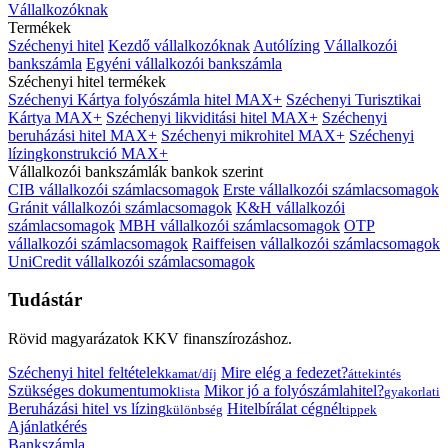
Vállalkozóknak
Termékek
Széchenyi hitel
Kezdő vállalkozóknak
Autólízing
Vállalkozói
bankszámla
Egyéni vállalkozói bankszámla
Széchenyi hitel termékek
Széchenyi Kártya folyószámla hitel MAX+
Széchenyi Turisztikai
Kártya MAX+
Széchenyi likviditási hitel MAX+
Széchenyi
beruházási hitel MAX+
Széchenyi mikrohitel MAX+
Széchenyi
lízingkonstrukció MAX+
Vállalkozói bankszámlák bankok szerint
CIB vállalkozói számlacsomagok
Erste vállalkozói számlacsomagok
Gránit vállalkozói számlacsomagok
K&H vállalkozói
számlacsomagok
MBH vállalkozói számlacsomagok
OTP
vállalkozói számlacsomagok
Raiffeisen vállalkozói számlacsomagok
UniCredit vállalkozói számlacsomagok
Tudástár
Rövid magyarázatok KKV finanszírozáshoz.
Széchenyi hitel feltételek
Mire elég a fedezet?
kamat/díj
áttekintés
Szükséges dokumentumok
Mikor jó a folyószámlahitel?
lista
gyakorlati
Beruházási hitel vs lízing
Hitelbírálat cégnél
különbség
tippek
Ajánlatkérés
Bankszámla