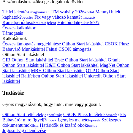
A számoláshoz szükséges fogalmak röviden.
THM jelentése
JTM szabály 2026
Mennyi hitelt
magyarázat
korlát
kaphatok?
Fix vagy változó kamat?
becslés
útmutató
Kamatperiódusok
Hitelbírálat
mi mit jelent
tipikus hibák
Összes kalkulátor
Támogatás
Kalkulátorok
Összes támogatás megtekintése
Otthon Start lakáshitel
CSOK Plusz
Babaváró
Munkáshitel
Falusi CSOK támogatás
Otthon Start lakáshitel
CIB Otthon Start lakáshitel
Erste Otthon Start lakáshitel
Gránit
Otthon Start lakáshitel
K&H Otthon Start lakáshitel
MagNet Otthon
Start lakáshitel
MBH Otthon Start lakáshitel
OTP Otthon Start
lakáshitel
Raiffeisen Otthon Start lakáshitel
Unicredit Otthon Start
lakáshitel
Tudástár
Gyors magyarázatok, hogy tudd, mire vagy jogosult.
Otthon Start feltételek
CSOK Plusz feltételek
jogosultság
összefoglaló
Babaváró: mire figyelj?
Igénylés menete
Szükséges
tippek
lépések
dokumentumok
Határidők és kizáró okok
lista
fontos
Jogosultság ellenőrzése