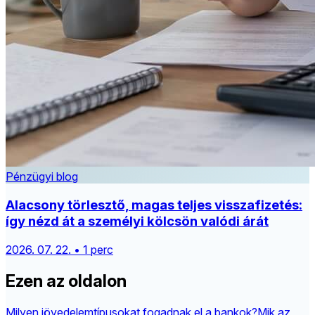
Pénzügyi blog
Alacsony törlesztő, magas teljes visszafizetés:
így nézd át a személyi kölcsön valódi árát
2026. 07. 22. • 1 perc
Ezen az oldalon
Milyen jövedelemtípusokat fogadnak el a bankok?
Mik az