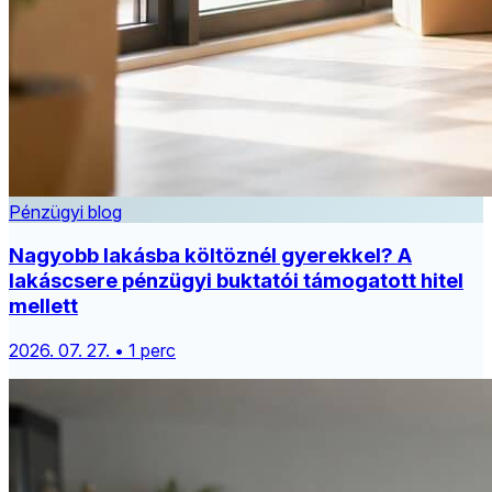
Pénzügyi blog
Nagyobb lakásba költöznél gyerekkel? A
lakáscsere pénzügyi buktatói támogatott hitel
mellett
2026. 07. 27. • 1 perc