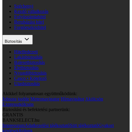
Széchenyi
Kezdő vállalkozás
Folyószámlahitel
Beruházási hitel
Forgóeszközhitel
Biztosítás
Hitelfedezeti
Lakásbiztosítás
Balesetbiztosítás
Életbiztosítás
Nyugdíjbiztosítás
Casco • Kötelező
Utasbiztosítás
Akikkel folyamatosan együttműködünk:
Jobsora
jooble
Meteonavigator
Hírnavigátor
Akölcsön
Expresszkölcsön
Biztosítási és befektetési partnerünk:
GRANTIS
BANKSELECT.hu
Impresszum
Adatkezelési tájékoztató
Süti tájékoztató
Gyakori
kérdések
Rólunk