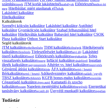
számítás
JTM korlát lakáshitelnél
Előtörlesztés
tippek
szabályok
mikor éri
Hitelbírálat: miért utasítanak el?
meg
hibák
Lakáshitel kalkulátor
Hitelkalkulátor
Kalkulátorok
Személyi kölcsön kalkulátor
Lakáshitel kalkulátor
Autóhitel
kalkulátor
Gyorskölcsön kalkulátor
Szabad felhasználású hitel
kalkulátor
Hitelkiváltás kalkulátor
Babaváró hitel kalkulátor
CSOK
Plusz kalkulátor
Otthon Start kalkulátor
Segéd kalkulátorok
JTM kalkulátor
THM kalkulátor
Hitelképesség
terhelhetőség
költségek
kalkulátor
Törlesztőrészlet kalkulátor
Lakáshitel
ellenőrzés
havi díj
önerő kalkulátor
Előtörlesztés kalkulátor
Teljes
önerő
megtakarítás
visszafizetés kalkulátor
Infláció kalkulátor
Ingatlan
összeg
vásárlóerő
illeték kalkulátor
Albérlet vs. hitel kalkulátor
vagyonszerzés
összevetés
Gépjármű átírási kalkulátor
ÁFA kalkulátor
átírás
nettó / bruttó
Bérkalkulátor
Adókedvezmény kalkulátor
nettó / bruttó
családi / egyéb
TBSZ kalkulátor
KGFB bonus-malus kalkulátor
befektetés
besorolás
Cégautóadó kalkulátor
Kamatadó és szocho
céges autó
kalkulátor
Napelem megtérülési kalkulátor
Energetikai
hozam
megújuló
tanúsítvány kalkulátor
Ügyvédi munkadíj kalkulátor
becsült díj
ingatlan
Tudástár