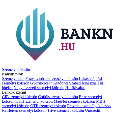
Személyi kölcsön
Kalkulátorok
Személyi hitel
Fogyasztóbarát személyi kölcsön
Lakásfelújítási
személyi kölcsön
Gyorskölcsön
Autóhitel
Szabad felhasználású
hitelek
Nagy összegű személyi kölcsön
Hitelkiváltás
Bankok szerint
CIB személyi kölcsön
Cofidis személyi kölcsön
Erste személyi
kölcsön
K&H személyi kölcsön
MagNet személyi kölcsön
MBH
személyi kölcsön
OTP személyi kölcsön
Provident személyi kölcsön
Raiffeisen személyi kölcsön
Trive személyi kölcsön
Unicredit