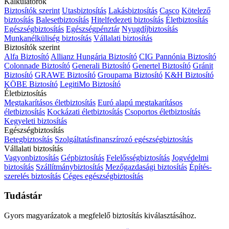
Kalkulátorok
Biztosítók szerint
Utasbiztosítás
Lakásbiztosítás
Casco
Kötelező
biztosítás
Balesetbiztosítás
Hitelfedezeti biztosítás
Életbiztosítás
Egészségbiztosítás
Egészségpénztár
Nyugdíjbiztosítás
Munkanélküliség biztosítás
Vállalati biztosítás
Biztosítók szerint
Alfa Biztosító
Allianz Hungária Biztosító
CIG Pannónia Biztosító
Colonnade Biztosító
Generali Biztosító
Genertel Biztosító
Gránit
Biztosító
GRAWE Biztosító
Groupama Biztosító
K&H Biztosító
KÖBE Biztosító
LegitiMo Biztosító
Életbiztosítás
Megtakarításos életbiztosítás
Euró alapú megtakarításos
életbiztosítás
Kockázati életbiztosítás
Csoportos életbiztosítás
Kegyeleti biztosítás
Egészségbiztosítás
Betegbiztosítás
Szolgáltatásfinanszírozó egészségbiztosítás
Vállalati biztosítás
Vagyonbiztosítás
Gépbiztosítás
Felelősségbiztosítás
Jogvédelmi
biztosítás
Szállítmánybiztosítás
Mezőgazdasági biztosítás
Építés-
szerelés biztosítás
Céges egészségbiztosítás
Tudástár
Gyors magyarázatok a megfelelő biztosítás kiválasztásához.