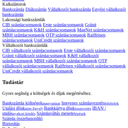
Kalkulátorok
Bankszámla
Diákszámla
Vállalkozói bankszámla
Egyéni vállalkozói
bankszámla
Lakossági bankszámlák
CIB számlacsomagok
Erste számlacsomagok
Gránit
számlacsomagok
K&H számlacsomagok
MagNet számlacsomagok
MBH számlacsomagok
OTP számlacsomagok
Raiffeisen
számlacsomagok
UniCredit számlacsomagok
Vállalkozói bankszámlák
CIB vállalkozói számlacsomagok
Erste vállalkozói számlacsomagok
Gránit vállalkozói számlacsomagok
K&H vállalkozói
számlacsomagok
MBH vállalkozói számlacsomagok
OTP
vállalkozói számlacsomagok
Raiffeisen vállalkozói számlacsomagok
UniCredit vállalkozói számlacsomagok
Tudástár
Gyors segítség a költségek és díjak megértéséhez.
Bankszámla költségek
Ingyenes számlavezetés
magyarázat
feltételek
Utalási díjak
Bankkártya díjak
IBAN /
mire figyelj
összevetés
utalás
Számlaváltás menete
gyakori kérdés
lépések
Számla összehasonlító
Biztosítás