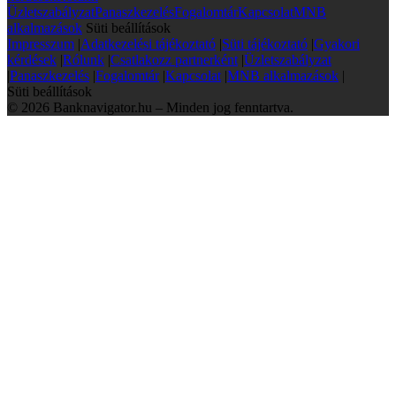
Üzletszabályzat
Panaszkezelés
Fogalomtár
Kapcsolat
MNB
alkalmazások
Süti beállítások
Impresszum
|
Adatkezelési tájékoztató
|
Süti tájékoztató
|
Gyakori
kérdések
|
Rólunk
|
Csatlakozz partnerként
|
Üzletszabályzat
|
Panaszkezelés
|
Fogalomtár
|
Kapcsolat
|
MNB alkalmazások
|
Süti beállítások
© 2026 Banknavigator.hu – Minden jog fenntartva.