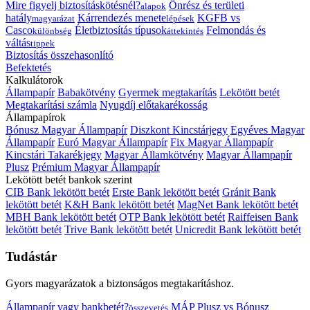
Mire figyelj biztosításkötésnél?
Önrész és területi
alapok
hatály
Kárrendezés menete
KGFB vs
magyarázat
lépések
Casco
Életbiztosítás típusok
Felmondás és
különbség
áttekintés
váltás
tippek
Biztosítás összehasonlító
Befektetés
Kalkulátorok
Állampapír
Babakötvény
Gyermek megtakarítás
Lekötött betét
Megtakarítási számla
Nyugdíj előtakarékosság
Állampapírok
Bónusz Magyar Állampapír
Diszkont Kincstárjegy
Egyéves Magyar
Állampapír
Euró Magyar Állampapír
Fix Magyar Állampapír
Kincstári Takarékjegy
Magyar Államkötvény
Magyar Állampapír
Plusz
Prémium Magyar Állampapír
Lekötött betét bankok szerint
CIB Bank lekötött betét
Erste Bank lekötött betét
Gránit Bank
lekötött betét
K&H Bank lekötött betét
MagNet Bank lekötött betét
MBH Bank lekötött betét
OTP Bank lekötött betét
Raiffeisen Bank
lekötött betét
Trive Bank lekötött betét
Unicredit Bank lekötött betét
Tudástár
Gyors magyarázatok a biztonságos megtakarításhoz.
Állampapír vagy bankbetét?
MÁP Plusz vs Bónusz
összevetés