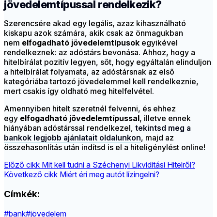
jövedelemtípussal rendelkezik?
Szerencsére akad egy legális, azaz kihasználható
kiskapu azok számára, akik csak az önmagukban
nem
elfogadható jövedelemtípusok
egyikével
rendelkeznek: az adóstárs bevonása. Ahhoz, hogy a
hitelbírálat pozitív legyen, sőt, hogy egyáltalán elinduljon
a hitelbírálat folyamata, az adóstársnak az első
kategóriába tartozó jövedelemmel kell rendelkeznie,
mert csakis így oldható meg hitelfelvétel.
Amennyiben hitelt szeretnél felvenni, és ehhez
egy
elfogadható jövedelemtípussal
, illetve ennek
hiányában adóstárssal rendelkezel,
tekintsd meg a
bankok legjobb ajánlatait oldalunkon
, majd az
összehasonlítás után indítsd is el a hiteligénylést online!
Előző cikk
Mit kell tudni a Széchenyi Likviditási Hitelről?
Következő cikk
Miért éri meg autót lízingelni?
Címkék:
#bank
#jövedelem