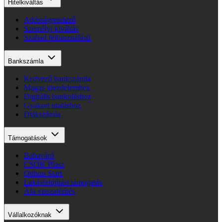
Hitelkiváltás
Adósságrendező
Személyi kiváltás
Szabad felhasználású
Bankszámla
Kedvező bankszámla
Magas jövedelemhez
Digitális bankoláshoz
Gyakori utaláshoz
Diákszámla
Támogatások
Babaváró
CSOK Plusz
Otthon Start
Lakásfelújítási támogatás
Áfa visszatérítés
Vállalkozóknak