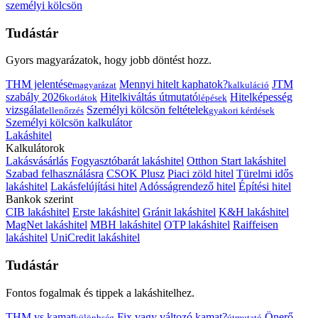
személyi kölcsön
Tudástár
Gyors magyarázatok, hogy jobb döntést hozz.
THM jelentése
Mennyi hitelt kaphatok?
JTM
magyarázat
kalkuláció
szabály 2026
Hitelkiváltás útmutató
Hitelképesség
korlátok
lépések
vizsgálat
Személyi kölcsön feltételek
ellenőrzés
gyakori kérdések
Személyi kölcsön kalkulátor
Lakáshitel
Kalkulátorok
Lakásvásárlás
Fogyasztóbarát lakáshitel
Otthon Start lakáshitel
Szabad felhasználásra
CSOK Plusz
Piaci zöld hitel
Türelmi idős
lakáshitel
Lakásfelújítási hitel
Adósságrendező hitel
Építési hitel
Bankok szerint
CIB lakáshitel
Erste lakáshitel
Gránit lakáshitel
K&H lakáshitel
MagNet lakáshitel
MBH lakáshitel
OTP lakáshitel
Raiffeisen
lakáshitel
UniCredit lakáshitel
Tudástár
Fontos fogalmak és tippek a lakáshitelhez.
THM vs kamat
Fix vagy változó kamat?
Önerő
különbség
útmutató