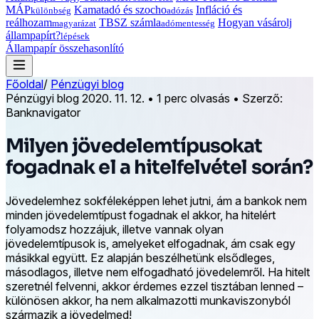
MÁP
Kamatadó és szocho
Infláció és
különbség
adózás
reálhozam
TBSZ számla
Hogyan vásárolj
magyarázat
adómentesség
állampapírt?
lépések
Állampapír összehasonlító
Főoldal
/
Pénzügyi blog
Pénzügyi blog
2020. 11. 12.
•
1 perc olvasás
•
Szerző:
Banknavigator
Milyen jövedelemtípusokat
fogadnak el a hitelfelvétel során?
Jövedelemhez sokféleképpen lehet jutni, ám a bankok nem
minden jövedelemtípust fogadnak el akkor, ha hitelért
folyamodsz hozzájuk, illetve vannak olyan
jövedelemtípusok is, amelyeket elfogadnak, ám csak egy
másikkal együtt. Ez alapján beszélhetünk elsődleges,
másodlagos, illetve nem elfogadható jövedelemről. Ha hitelt
szeretnél felvenni, akkor érdemes ezzel tisztában lenned –
különösen akkor, ha nem alkalmazotti munkaviszonyból
származik a jövedelmed!