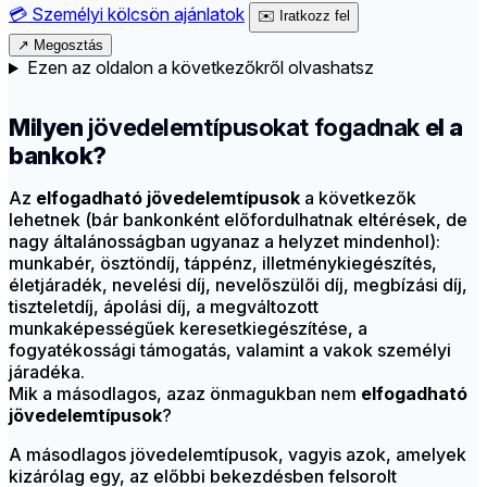
💳
Személyi kölcsön ajánlatok
✉️
Iratkozz fel
↗
Megosztás
Ezen az oldalon a következőkről olvashatsz
Milyen
jövedelemtípusokat fogadnak
el a
bankok?
Az
elfogadható jövedelemtípusok
a következők
lehetnek (bár bankonként előfordulhatnak eltérések, de
nagy általánosságban ugyanaz a helyzet mindenhol):
munkabér, ösztöndíj, táppénz, illetménykiegészítés,
életjáradék, nevelési díj, nevelőszülői díj, megbízási díj,
tiszteletdíj, ápolási díj, a megváltozott
munkaképességűek keresetkiegészítése, a
fogyatékossági támogatás, valamint a vakok személyi
járadéka.
Mik a másodlagos, azaz önmagukban nem
elfogadható
jövedelemtípusok
?
A másodlagos jövedelemtípusok, vagyis azok, amelyek
kizárólag egy, az előbbi bekezdésben felsorolt