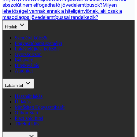
abszolút nem elfogadható jövedelemtípusok?
Milyen
lehetőségei vannak annak a hiteligénylőnek, aki csak a
másodlagos jövedelemtípussal rendelkezik?
Hitelek
Személyi kölcsön
Fogyasztóbarát személyi
Lakásfelújítási kölcsön
Gyorskölcsön
Babaváró
Hitelkiváltás
Autóhitel
Lakáshitel
Használt lakás
Új lakás
Minősített Fogyasztóbarát
Otthon Start
Piaci zöld hitel
Türelmi idős