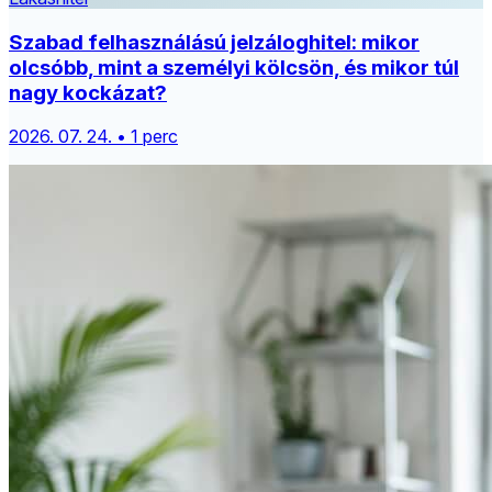
Szabad felhasználású jelzáloghitel: mikor
olcsóbb, mint a személyi kölcsön, és mikor túl
nagy kockázat?
2026. 07. 24. • 1 perc