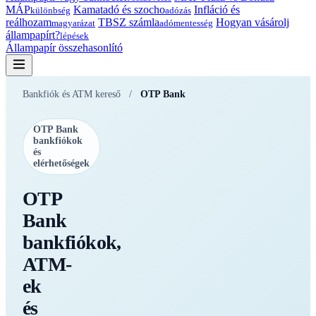
MÁP
Kamatadó és szocho
Infláció és
különbség
adózás
reálhozam
TBSZ számla
Hogyan vásárolj
magyarázat
adómentesség
állampapírt?
lépések
Állampapír összehasonlító
Bankfiók és ATM kereső
/
OTP Bank
OTP Bank
bankfiókok
és
elérhetőségek
OTP
Bank
bankfiókok,
ATM-
ek
és