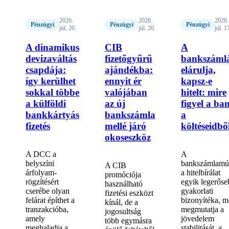
2026.
2026.
2026.
Pénzügyi
Pénzügyi
Pénzügyi
júl. 20.
júl. 20.
júl. 1
A dinamikus
CIB
A
devizaváltás
fizetőgyűrű
bankszáml
csapdája:
ajándékba:
elárulja,
így kerülhet
ennyit ér
kapsz-e
sokkal többe
valójában
hitelt: mire
a külföldi
az új
figyel a ba
bankkártyás
bankszámla
a
fizetés
mellé járó
költéseidbő
okoseszköz
A DCC a
A
helyszíni
bankszámlamú
A CIB
árfolyam-
a hitelbírálat
promóciója
rögzítésért
egyik legerőse
használható
cserébe olyan
gyakorlati
fizetési eszközt
felárat építhet a
bizonyítéka, m
kínál, de a
tranzakcióba,
megmutatja a
jogosultság
amely
jövedelem
több egymásra
meghaladja a
stabilitását, a