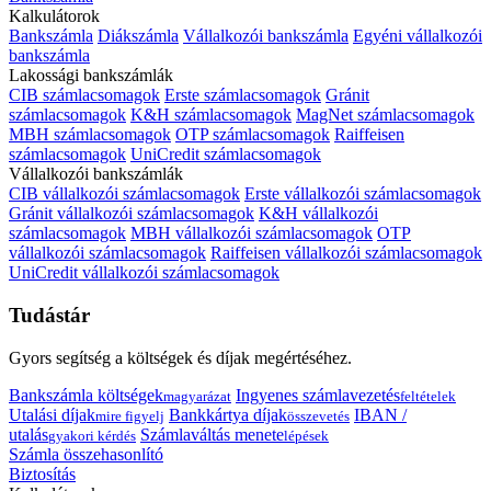
Kalkulátorok
Bankszámla
Diákszámla
Vállalkozói bankszámla
Egyéni vállalkozói
bankszámla
Lakossági bankszámlák
CIB számlacsomagok
Erste számlacsomagok
Gránit
számlacsomagok
K&H számlacsomagok
MagNet számlacsomagok
MBH számlacsomagok
OTP számlacsomagok
Raiffeisen
számlacsomagok
UniCredit számlacsomagok
Vállalkozói bankszámlák
CIB vállalkozói számlacsomagok
Erste vállalkozói számlacsomagok
Gránit vállalkozói számlacsomagok
K&H vállalkozói
számlacsomagok
MBH vállalkozói számlacsomagok
OTP
vállalkozói számlacsomagok
Raiffeisen vállalkozói számlacsomagok
UniCredit vállalkozói számlacsomagok
Tudástár
Gyors segítség a költségek és díjak megértéséhez.
Bankszámla költségek
Ingyenes számlavezetés
magyarázat
feltételek
Utalási díjak
Bankkártya díjak
IBAN /
mire figyelj
összevetés
utalás
Számlaváltás menete
gyakori kérdés
lépések
Számla összehasonlító
Biztosítás