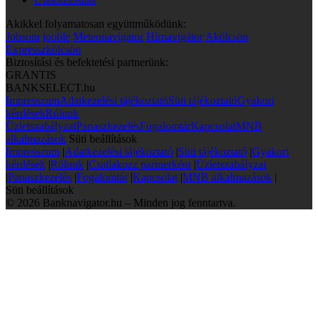
Akikkel folyamatosan együttműködünk:
Jobsora
jooble
Meteonavigator
Hírnavigátor
Akölcsön
Expresszkölcsön
Biztosítási és befektetési partnerünk:
GRANTIS
BANKSELECT.hu
Impresszum
Adatkezelési tájékoztató
Süti tájékoztató
Gyakori
kérdések
Rólunk
Üzletszabályzat
Panaszkezelés
Fogalomtár
Kapcsolat
MNB
alkalmazások
Süti beállítások
Impresszum
|
Adatkezelési tájékoztató
|
Süti tájékoztató
|
Gyakori
kérdések
|
Rólunk
|
Csatlakozz partnerként
|
Üzletszabályzat
|
Panaszkezelés
|
Fogalomtár
|
Kapcsolat
|
MNB alkalmazások
|
Süti beállítások
© 2026 Banknavigator.hu – Minden jog fenntartva.