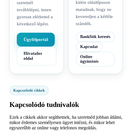
külön oldaltípuson
szeretnél
maradnak, hogy ne
továbblépni, innen
keveredjen a kétféle
gyorsan elérheted a
szándék.
következő lépést.
Bankfiók keresés
Ügyfélportál
Kapcsolat
Hivatalos
Online
oldal
ügyintézés
Kapcsolódó cikkek
Kapcsolódó tudnivalók
Ezek a cikkek akkor segíthetnek, ha szeretnéd jobban átlátni,
mikor érdemes személyesen ügyet intézni, és mikor lehet
egyszerűbb az online vagy telefonos megoldás.