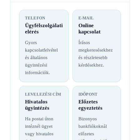
TELEFON
E-MAIL
Ügyfélszolgálati
Online
elérés
kapcsolat
Gyors
Írásos
kapcsolatfelvétel
megkeresésekhez
és általános
és részletesebb
ügyintézési
kérdésekhez.
információk.
LEVELEZÉSI CÍM
IDŐPONT
Hivatalos
Előzetes
ügyintézés
egyeztetés
Ha postai úton
Bizonyos
intéznél ügyet
bankfiókoknál
vagy hivatalos
előzetes