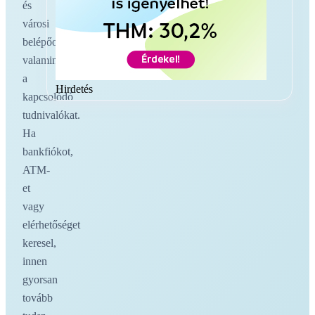
és
városi
belépőoldalakat,
valamint
a
Hirdetés
kapcsolódó
tudnivalókat.
Ha
bankfiókot,
ATM-
et
vagy
elérhetőséget
keresel,
innen
gyorsan
tovább