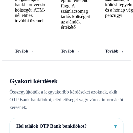
épülő feltételtől
banki konverzió
költési fegyel
függ. A
költségét. ATM-
és a hónap vég
számlacsomag
nél ehhez
pénzügyi
tartós költségeit
további üzemelt
az ajándék
értékétő
Tovább →
Tovább →
Tovább →
Gyakori kérdések
Összegyűjtöttük a leggyakoribb kérdéseket azoknak, akik
OTP Bank bankfiókot, elérhetőséget vagy városi információt
keresnek.
Hol találok OTP Bank bankfiókot?
▾