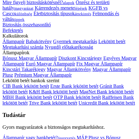
Mire figyelj biztosításkötésnél?
Önrész és területi
alapok
hatály
Kárrendezés menete
KGFB vs
magyarázat
lépések
Casco
Életbiztosítás típusok
Felmondás és
különbség
áttekintés
váltás
tippek
Biztosítás összehasonlító
Befektetés
Kalkulátorok
Állampapír
Babakötvény
Gyermek megtakarítás
Lekötött betét
Megtakarítási számla
Nyugdíj előtakarékosság
Állampapírok
Bónusz Magyar Állampapír
Diszkont Kincstárjegy
Egyéves Magyar
Állampapír
Euró Magyar Állampapír
Fix Magyar Állampapír
Kincstári Takarékjegy
Magyar Államkötvény
Magyar Állampapír
Plusz
Prémium Magyar Állampapír
Lekötött betét bankok szerint
CIB Bank lekötött betét
Erste Bank lekötött betét
Gránit Bank
lekötött betét
K&H Bank lekötött betét
MagNet Bank lekötött betét
MBH Bank lekötött betét
OTP Bank lekötött betét
Raiffeisen Bank
lekötött betét
Trive Bank lekötött betét
Unicredit Bank lekötött betét
Tudástár
Gyors magyarázatok a biztonságos megtakarításhoz.
Állampapír vagy bankbetét?
MÁP Plusz vs Bónusz
összevetés