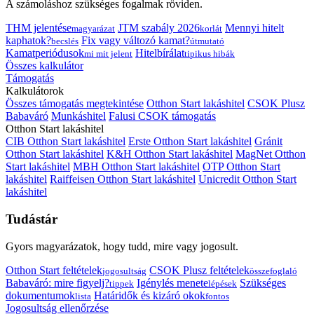
A számoláshoz szükséges fogalmak röviden.
THM jelentése
JTM szabály 2026
Mennyi hitelt
magyarázat
korlát
kaphatok?
Fix vagy változó kamat?
becslés
útmutató
Kamatperiódusok
Hitelbírálat
mi mit jelent
tipikus hibák
Összes kalkulátor
Támogatás
Kalkulátorok
Összes támogatás megtekintése
Otthon Start lakáshitel
CSOK Plusz
Babaváró
Munkáshitel
Falusi CSOK támogatás
Otthon Start lakáshitel
CIB Otthon Start lakáshitel
Erste Otthon Start lakáshitel
Gránit
Otthon Start lakáshitel
K&H Otthon Start lakáshitel
MagNet Otthon
Start lakáshitel
MBH Otthon Start lakáshitel
OTP Otthon Start
lakáshitel
Raiffeisen Otthon Start lakáshitel
Unicredit Otthon Start
lakáshitel
Tudástár
Gyors magyarázatok, hogy tudd, mire vagy jogosult.
Otthon Start feltételek
CSOK Plusz feltételek
jogosultság
összefoglaló
Babaváró: mire figyelj?
Igénylés menete
Szükséges
tippek
lépések
dokumentumok
Határidők és kizáró okok
lista
fontos
Jogosultság ellenőrzése