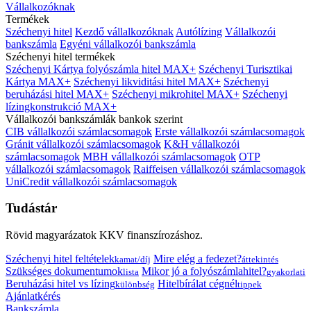
Vállalkozóknak
Termékek
Széchenyi hitel
Kezdő vállalkozóknak
Autólízing
Vállalkozói
bankszámla
Egyéni vállalkozói bankszámla
Széchenyi hitel termékek
Széchenyi Kártya folyószámla hitel MAX+
Széchenyi Turisztikai
Kártya MAX+
Széchenyi likviditási hitel MAX+
Széchenyi
beruházási hitel MAX+
Széchenyi mikrohitel MAX+
Széchenyi
lízingkonstrukció MAX+
Vállalkozói bankszámlák bankok szerint
CIB vállalkozói számlacsomagok
Erste vállalkozói számlacsomagok
Gránit vállalkozói számlacsomagok
K&H vállalkozói
számlacsomagok
MBH vállalkozói számlacsomagok
OTP
vállalkozói számlacsomagok
Raiffeisen vállalkozói számlacsomagok
UniCredit vállalkozói számlacsomagok
Tudástár
Rövid magyarázatok KKV finanszírozáshoz.
Széchenyi hitel feltételek
Mire elég a fedezet?
kamat/díj
áttekintés
Szükséges dokumentumok
Mikor jó a folyószámlahitel?
lista
gyakorlati
Beruházási hitel vs lízing
Hitelbírálat cégnél
különbség
tippek
Ajánlatkérés
Bankszámla