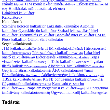
számítás
JTM korlát lakáshitelnél
Előtörlesztés
tippek
szabályok
mikor éri
Hitelbírálat: miért utasítanak el?
meg
hibák
Lakáshitel kalkulátor
Kalkulátorok
Kalkulátorok
Személyi kölcsön kalkulátor
Lakáshitel kalkulátor
Autóhitel
kalkulátor
Gyorskölcsön kalkulátor
Szabad felhasználású hitel
kalkulátor
Hitelkiváltás kalkulátor
Babaváró hitel kalkulátor
CSOK
Plusz kalkulátor
Otthon Start kalkulátor
Segéd kalkulátorok
JTM kalkulátor
THM kalkulátor
Hitelképesség
terhelhetőség
költségek
kalkulátor
Törlesztőrészlet kalkulátor
Lakáshitel
ellenőrzés
havi díj
önerő kalkulátor
Előtörlesztés kalkulátor
Teljes
önerő
megtakarítás
visszafizetés kalkulátor
Infláció kalkulátor
Ingatlan
összeg
vásárlóerő
illeték kalkulátor
Albérlet vs. hitel kalkulátor
vagyonszerzés
összevetés
Gépjármű átírási kalkulátor
ÁFA kalkulátor
átírás
nettó / bruttó
Bérkalkulátor
Adókedvezmény kalkulátor
nettó / bruttó
családi / egyéb
TBSZ kalkulátor
KGFB bonus-malus kalkulátor
befektetés
besorolás
Cégautóadó kalkulátor
Kamatadó és szocho
céges autó
kalkulátor
Napelem megtérülési kalkulátor
Energetikai
hozam
megújuló
tanúsítvány kalkulátor
Ügyvédi munkadíj kalkulátor
becsült díj
ingatlan
Tudástár