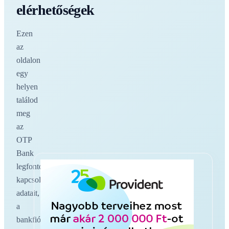
elérhetőségek
Ezen
az
oldalon
egy
helyen
találod
meg
az
OTP
Bank
legfontosabb
kapcsolati
adatait,
a
bankfiókokat