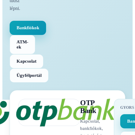
tudsz
lépni.
Bankfiókok
ATM-
ek
Kapcsolat
Ügyfélportál
OTP
GYORS
Bank
Kapcsolat,
Ban
bankfiókok,