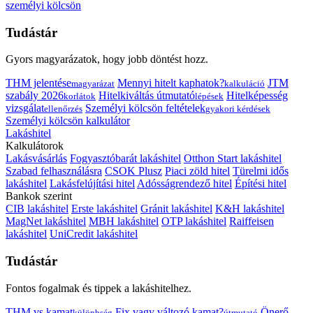
személyi kölcsön
Tudástár
Gyors magyarázatok, hogy jobb döntést hozz.
THM jelentése
Mennyi hitelt kaphatok?
JTM
magyarázat
kalkuláció
szabály 2026
Hitelkiváltás útmutató
Hitelképesség
korlátok
lépések
vizsgálat
Személyi kölcsön feltételek
ellenőrzés
gyakori kérdések
Személyi kölcsön kalkulátor
Lakáshitel
Kalkulátorok
Lakásvásárlás
Fogyasztóbarát lakáshitel
Otthon Start lakáshitel
Szabad felhasználásra
CSOK Plusz
Piaci zöld hitel
Türelmi idős
lakáshitel
Lakásfelújítási hitel
Adósságrendező hitel
Építési hitel
Bankok szerint
CIB lakáshitel
Erste lakáshitel
Gránit lakáshitel
K&H lakáshitel
MagNet lakáshitel
MBH lakáshitel
OTP lakáshitel
Raiffeisen
lakáshitel
UniCredit lakáshitel
Tudástár
Fontos fogalmak és tippek a lakáshitelhez.
THM vs kamat
Fix vagy változó kamat?
Önerő
különbség
útmutató