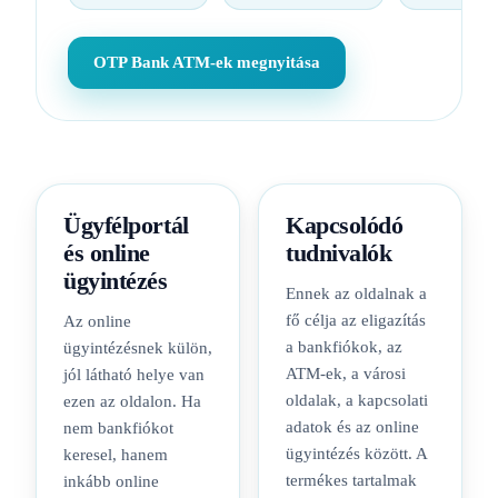
OTP Bank ATM-ek megnyitása
Ügyfélportál
Kapcsolódó
és online
tudnivalók
ügyintézés
Ennek az oldalnak a
fő célja az eligazítás
Az online
a bankfiókok, az
ügyintézésnek külön,
ATM-ek, a városi
jól látható helye van
oldalak, a kapcsolati
ezen az oldalon. Ha
adatok és az online
nem bankfiókot
ügyintézés között. A
keresel, hanem
termékes tartalmak
inkább online