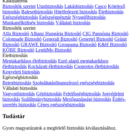
Kalkulátorok
Biztosítók szerint
Utasbiztosítás
Lakásbiztosítás
Casco
Kötelező
biztosítás
Balesetbiztosítás
Hitelfedezeti biztosítás
Életbiztosítás
Egészségbiztosítás
Egészségpénztár
Nyugdíjbiztosítás
Munkanélküliség biztosítás
Vállalati biztosítás
Biztosítók szerint
Alfa Biztosító
Allianz Hungária Biztosító
CIG Pannónia Biztosító
Colonnade Biztosító
Generali Biztosító
Genertel Biztosító
Gránit
Biztosító
GRAWE Biztosító
Groupama Biztosító
K&H Biztosító
KÖBE Biztosító
LegitiMo Biztosító
Életbiztosítás
Megtakarításos életbiztosítás
Euró alapú megtakarításos
életbiztosítás
Kockázati életbiztosítás
Csoportos életbiztosítás
Kegyeleti biztosítás
Egészségbiztosítás
Betegbiztosítás
Szolgáltatásfinanszírozó egészségbiztosítás
Vállalati biztosítás
Vagyonbiztosítás
Gépbiztosítás
Felelősségbiztosítás
Jogvédelmi
biztosítás
Szállítmánybiztosítás
Mezőgazdasági biztosítás
Építés-
szerelés biztosítás
Céges egészségbiztosítás
Tudástár
Gyors magyarázatok a megfelelő biztosítás kiválasztásához.