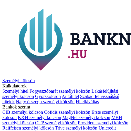
Személyi kölcsön
Kalkulátorok
Személyi hitel
Fogyasztóbarát személyi kölcsön
Lakásfelújítási
személyi kölcsön
Gyorskölcsön
Autóhitel
Szabad felhasználású
hitelek
Nagy összegű személyi kölcsön
Hitelkiváltás
Bankok szerint
CIB személyi kölcsön
Cofidis személyi kölcsön
Erste személyi
kölcsön
K&H személyi kölcsön
MagNet személyi kölcsön
MBH
személyi kölcsön
OTP személyi kölcsön
Provident személyi kölcsön
Raiffeisen személyi kölcsön
Trive személyi kölcsön
Unicredit