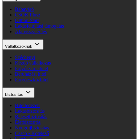
Babaváró
CSOK Plusz
Otthon Start
Lakásfelújítási támogatás
Áfa visszatérítés
Vállalkozóknak
Széchenyi
Kezdő vállalkozás
Folyószámlahitel
Beruházási hitel
Forgóeszközhitel
Biztosítás
Hitelfedezeti
Lakásbiztosítás
Balesetbiztosítás
Életbiztosítás
Nyugdíjbiztosítás
Casco • Kötelező
Utasbiztosítás