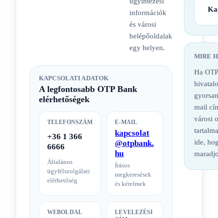
ügyintézési
Ka
információk
és városi
belépőoldalak
egy helyen.
MIRE 
Ha OTP
KAPCSOLATI ADATOK
hivatalo
A legfontosabb OTP Bank
gyorsan
elérhetőségek
mail cí
városi 
TELEFONSZÁM
E-MAIL
tartalm
kapcsolat
+36 1 366
ide, hog
@otpbank.
6666
hu
maradjo
Általános
Írásos
ügyfélszolgálati
megkeresések
elérhetőség
és kérelmek
WEBOLDAL
LEVELEZÉSI