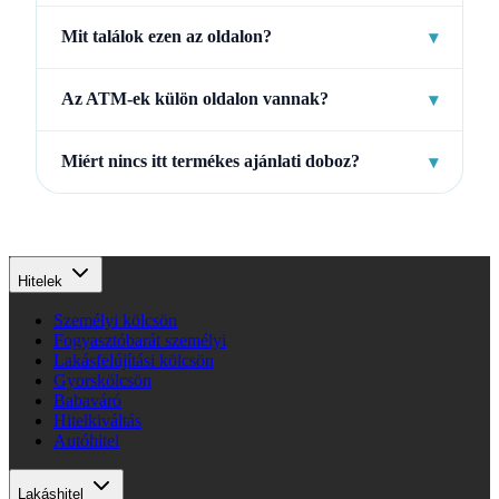
Mit találok ezen az oldalon?
▾
Az ATM-ek külön oldalon vannak?
▾
Miért nincs itt termékes ajánlati doboz?
▾
Hitelek
Személyi kölcsön
Fogyasztóbarát személyi
Lakásfelújítási kölcsön
Gyorskölcsön
Babaváró
Hitelkiváltás
Autóhitel
Lakáshitel