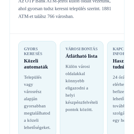
Az OTP Bank ATM-jeiről külön oldalt vezetünk,
ahol gyorsan tudsz keresni település szerint. 1881
ATM-et találsz 766 városban.
GYORS
VÁROSI BONTÁS
KAPCSOL
KERESÉS
INFORMÁC
Átlátható lista
Közeli
Hasznos
automaták
Külön városi
tudnival
oldalakkal
Település
24 órás
könnyebb
vagy
elérhetőség
eligazodni a
városrész
befizetési
helyi
alapján
lehetőség é
készpénzfelvételi
gyorsabban
további
pontok között.
megtalálhatod
szolgáltatá
a közeli
egy helyen
lehetőségeket.