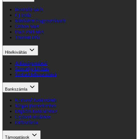
Használt lakás
Új lakás
Minősített Fogyasztóbarát
Otthon Start
Piaci zöld hitel
Türelmi idős
Hitelkiváltás
Adósságrendező
Személyi kiváltás
Szabad felhasználású
Bankszámla
Kedvező bankszámla
Magas jövedelemhez
Digitális bankoláshoz
Gyakori utaláshoz
Diákszámla
Támogatások