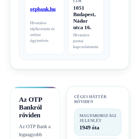
CÍM
1051
otpbank.hu
Budapest,
Nádor
Hivatalos
utca 16.
tájékoztatás és
online
Hivatalos
ügyintézés
postai
kapcsolattartás
CÉGES HÁTTÉR
Az OTP
RÖVIDEN
Bankról
röviden
MAGYARORSZÁGI
JELENLÉT
Az OTP Bank a
1949 óta
legnagyobb