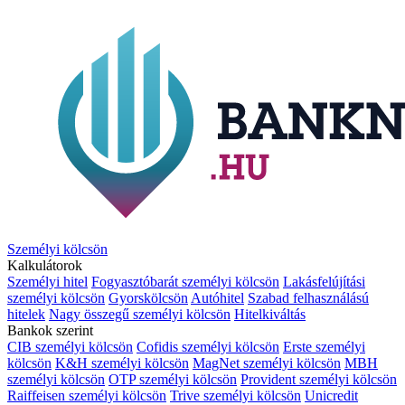
Személyi kölcsön
Kalkulátorok
Személyi hitel
Fogyasztóbarát személyi kölcsön
Lakásfelújítási
személyi kölcsön
Gyorskölcsön
Autóhitel
Szabad felhasználású
hitelek
Nagy összegű személyi kölcsön
Hitelkiváltás
Bankok szerint
CIB személyi kölcsön
Cofidis személyi kölcsön
Erste személyi
kölcsön
K&H személyi kölcsön
MagNet személyi kölcsön
MBH
személyi kölcsön
OTP személyi kölcsön
Provident személyi kölcsön
Raiffeisen személyi kölcsön
Trive személyi kölcsön
Unicredit