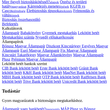
Mire figyelj biztosításkötésnél?
Önrész és területi
alapok
hatály
Kárrendezés menete
KGFB vs
magyarázat
lépések
Casco
Életbiztosítás típusok
Felmondás és
különbség
áttekintés
váltás
tippek
Biztosítás összehasonlító
Befektetés
Kalkulátorok
Állampapír
Babakötvény
Gyermek megtakarítás
Lekötött betét
Megtakarítási számla
Nyugdíj előtakarékosság
Állampapírok
Bónusz Magyar Állampapír
Diszkont Kincstárjegy
Egyéves Magyar
Állampapír
Euró Magyar Állampapír
Fix Magyar Állampapír
Kincstári Takarékjegy
Magyar Államkötvény
Magyar Állampapír
Plusz
Prémium Magyar Állampapír
Lekötött betét bankok szerint
CIB Bank lekötött betét
Erste Bank lekötött betét
Gránit Bank
lekötött betét
K&H Bank lekötött betét
MagNet Bank lekötött betét
MBH Bank lekötött betét
OTP Bank lekötött betét
Raiffeisen Bank
lekötött betét
Trive Bank lekötött betét
Unicredit Bank lekötött betét
Tudástár
Gyors magyarázatok a biztonságos megtakarításhoz.
Állampapír vagy bankbetét?
MÁP Plusz vs Bónusz
összevetés