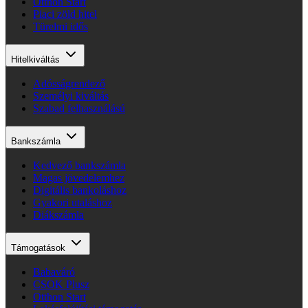
Otthon Start
Piaci zöld hitel
Türelmi idős
Hitelkiváltás
Adósságrendező
Személyi kiváltás
Szabad felhasználású
Bankszámla
Kedvező bankszámla
Magas jövedelemhez
Digitális bankoláshoz
Gyakori utaláshoz
Diákszámla
Támogatások
Babaváró
CSOK Plusz
Otthon Start