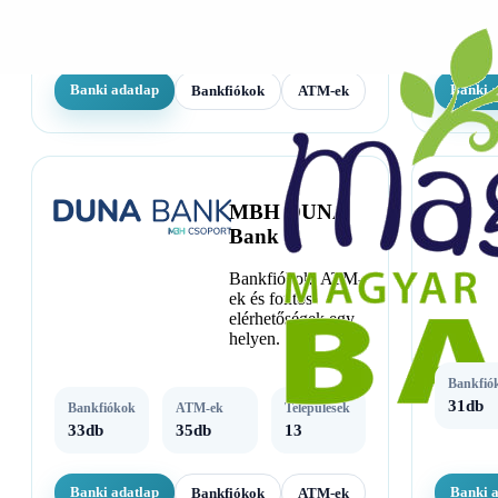
72db
Banki adatlap
Banki 
Bankfiókok
ATM-ek
MBH DUNA
Bank
Bankfiókok, ATM-
ek és fontos
elérhetőségek egy
helyen.
Bankfió
31db
Bankfiókok
ATM-ek
Települések
33db
35db
13
Banki adatlap
Banki 
Bankfiókok
ATM-ek