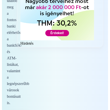
találod
meg
a
fontos
banki
elérhetőségeket,
a
Hirdetés
bankfiók-
és
ATM-
listákat,
valamint
a
legnépszerűbb
városok
bontásait
is.