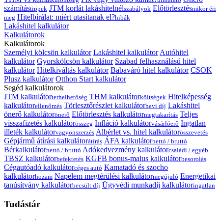
számítás
JTM korlát lakáshitelnél
Előtörlesztés
tippek
szabályok
mikor éri
Hitelbírálat: miért utasítanak el?
meg
hibák
Lakáshitel kalkulátor
Kalkulátorok
Kalkulátorok
Személyi kölcsön kalkulátor
Lakáshitel kalkulátor
Autóhitel
kalkulátor
Gyorskölcsön kalkulátor
Szabad felhasználású hitel
kalkulátor
Hitelkiváltás kalkulátor
Babaváró hitel kalkulátor
CSOK
Plusz kalkulátor
Otthon Start kalkulátor
Segéd kalkulátorok
JTM kalkulátor
THM kalkulátor
Hitelképesség
terhelhetőség
költségek
kalkulátor
Törlesztőrészlet kalkulátor
Lakáshitel
ellenőrzés
havi díj
önerő kalkulátor
Előtörlesztés kalkulátor
Teljes
önerő
megtakarítás
visszafizetés kalkulátor
Infláció kalkulátor
Ingatlan
összeg
vásárlóerő
illeték kalkulátor
Albérlet vs. hitel kalkulátor
vagyonszerzés
összevetés
Gépjármű átírási kalkulátor
ÁFA kalkulátor
átírás
nettó / bruttó
Bérkalkulátor
Adókedvezmény kalkulátor
nettó / bruttó
családi / egyéb
TBSZ kalkulátor
KGFB bonus-malus kalkulátor
befektetés
besorolás
Cégautóadó kalkulátor
Kamatadó és szocho
céges autó
kalkulátor
Napelem megtérülési kalkulátor
Energetikai
hozam
megújuló
tanúsítvány kalkulátor
Ügyvédi munkadíj kalkulátor
becsült díj
ingatlan
Tudástár