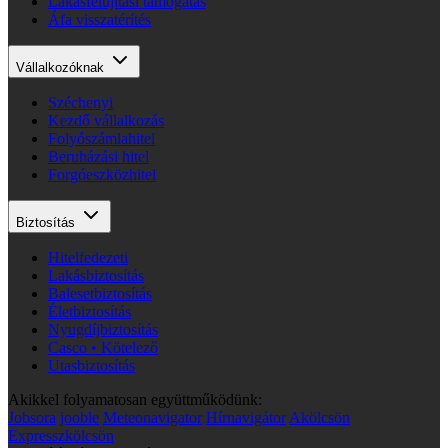
Lakásfelújítási támogatás
Áfa visszatérítés
Vállalkozóknak
Széchenyi
Kezdő vállalkozás
Folyószámlahitel
Beruházási hitel
Forgóeszközhitel
Biztosítás
Hitelfedezeti
Lakásbiztosítás
Balesetbiztosítás
Életbiztosítás
Nyugdíjbiztosítás
Casco • Kötelező
Utasbiztosítás
Akikkel folyamatosan együttműködünk:
Jobsora
jooble
Meteonavigator
Hírnavigátor
Akölcsön
Expresszkölcsön