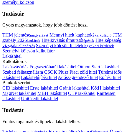
személyi kölcsön
Tudástár
Gyors magyarázatok, hogy jobb döntést hozz.
THM jelentése
Mennyi hitelt kaphatok?
JTM
magyarázat
kalkuláció
szabály 2026
Hitelkiváltás útmutató
Hitelképesség
korlátok
lépések
vizsgálat
Személyi kölcsön feltételek
ellenőrzés
gyakori kérdések
Személyi kölcsön kalkulátor
Lakáshitel
Kalkulátorok
Lakásvásárlás
Fogyasztóbarát lakáshitel
Otthon Start lakáshitel
Szabad felhasználásra
CSOK Plusz
Piaci zöld hitel
Türelmi idős
lakáshitel
Lakásfelújítási hitel
Adósságrendező hitel
Építési hitel
Bankok szerint
CIB lakáshitel
Erste lakáshitel
Gránit lakáshitel
K&H lakáshitel
MagNet lakáshitel
MBH lakáshitel
OTP lakáshitel
Raiffeisen
lakáshitel
UniCredit lakáshitel
Tudástár
Fontos fogalmak és tippek a lakáshitelhez.
THM vs kamat
Fix vagy változó kamat?
Önerő
különbség
útmutató