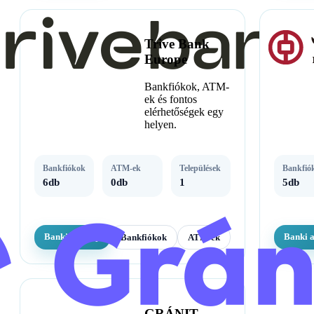
Trive Bank
Europe
Bankfiókok, ATM-
ek és fontos
elérhetőségek egy
helyen.
Bankfiókok
ATM-ek
Települések
Bankfió
6db
0db
1
5db
Banki adatlap
Banki 
Bankfiókok
ATM-ek
GRÁNIT