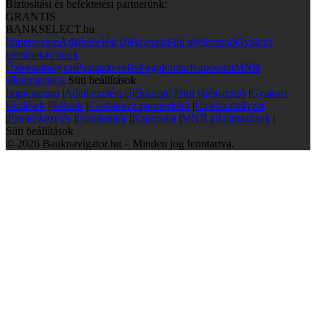
Biztosítási és befektetési partnerünk:
GRANTIS
BANKSELECT.hu
Impresszum
Adatkezelési tájékoztató
Süti tájékoztató
Gyakori
kérdések
Rólunk
Üzletszabályzat
Panaszkezelés
Fogalomtár
Kapcsolat
MNB
alkalmazások
Süti beállítások
Impresszum
|
Adatkezelési tájékoztató
|
Süti tájékoztató
|
Gyakori
kérdések
|
Rólunk
|
Csatlakozz partnerként
|
Üzletszabályzat
|
Panaszkezelés
|
Fogalomtár
|
Kapcsolat
|
MNB alkalmazások
|
Süti beállítások
© 2026 Banknavigator.hu – Minden jog fenntartva.