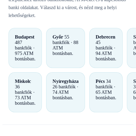
banki oldalakat. Válaszd ki a várost, és nézd meg a helyi
lehetőségeket.
Budapest
Győr
55
Debrecen
S
487
bankfiók · 88
45
b
bankfiók ·
ATM
bankfiók ·
975 ATM
bontásban.
94 ATM
b
bontásban.
bontásban.
Miskolc
Nyíregyháza
Pécs
34
S
36
26 bankfiók ·
bankfiók ·
3
bankfiók ·
74 ATM
65 ATM
6
73 ATM
bontásban.
bontásban.
b
bontásban.