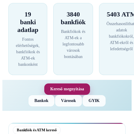
19
3840
5403 AT
banki
bankfiók
Összehasonlítha
adatlap
adatok
Bankfiókok és
bankfiókokról,
ATM-ek a
Fontos
ATM-ekről és
legfontosabb
elérhetőségek,
lefedettségről
városok
bankfiókok és
bontásában
ATM-ek
bankonként
Kereső megnyitása
Bankok
Városok
GYIK
Bankfiók és ATM kereső