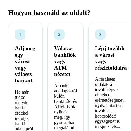
Hogyan használd az oldalt?
1
2
3
Adj meg
Válassz
Lépj tovább
egy
bankfiók
a városi
várost
vagy
vagy
vagy
ATM
részletoldalra
válassz
nézetet
A részletes
bankot
oldalakra
A banki
továbblépve
adatlapokról
Ha már
címeket,
külön
tudod,
elérhetőségeket,
bankfiók- és
melyik
nyitvatartást és
ATM-listák
bank
további
nyílnak
érdekel,
kapcsolódó
meg, így
indulj a
egységeket is
gyorsabban
banki
megnézhetsz.
megtalálod,
adatlapról.