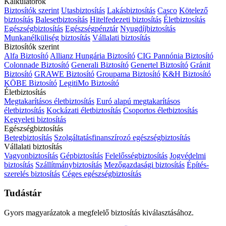
Kalkulátorok
Biztosítók szerint
Utasbiztosítás
Lakásbiztosítás
Casco
Kötelező
biztosítás
Balesetbiztosítás
Hitelfedezeti biztosítás
Életbiztosítás
Egészségbiztosítás
Egészségpénztár
Nyugdíjbiztosítás
Munkanélküliség biztosítás
Vállalati biztosítás
Biztosítók szerint
Alfa Biztosító
Allianz Hungária Biztosító
CIG Pannónia Biztosító
Colonnade Biztosító
Generali Biztosító
Genertel Biztosító
Gránit
Biztosító
GRAWE Biztosító
Groupama Biztosító
K&H Biztosító
KÖBE Biztosító
LegitiMo Biztosító
Életbiztosítás
Megtakarításos életbiztosítás
Euró alapú megtakarításos
életbiztosítás
Kockázati életbiztosítás
Csoportos életbiztosítás
Kegyeleti biztosítás
Egészségbiztosítás
Betegbiztosítás
Szolgáltatásfinanszírozó egészségbiztosítás
Vállalati biztosítás
Vagyonbiztosítás
Gépbiztosítás
Felelősségbiztosítás
Jogvédelmi
biztosítás
Szállítmánybiztosítás
Mezőgazdasági biztosítás
Építés-
szerelés biztosítás
Céges egészségbiztosítás
Tudástár
Gyors magyarázatok a megfelelő biztosítás kiválasztásához.