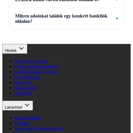
Milyen adatokat találok egy konkrét bankfiók
▾
oldalán?
Hitelek
Személyi kölcsön
Fogyasztóbarát személyi
Lakásfelújítási kölcsön
Gyorskölcsön
Babaváró
Hitelkiváltás
Autóhitel
Lakáshitel
Használt lakás
Új lakás
Minősített Fogyasztóbarát