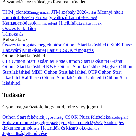
A számoláshoz szükséges fogalmak röviden.
THM jelentése
JTM szabály 2026
Mennyi hitelt
magyarázat
korlát
kaphatok?
Fix vagy változó kamat?
becslés
útmutató
Kamatperiódusok
Hitelbírálat
mi mit jelent
tipikus hibák
Összes kalkulátor
Támogatás
Kalkulátorok
Összes támogatás megtekintése
Otthon Start lakáshitel
CSOK Plusz
Babaváró
Munkáshitel
Falusi CSOK támogatás
Otthon Start lakáshitel
CIB Otthon Start lakáshitel
Erste Otthon Start lakáshitel
Gránit
Otthon Start lakáshitel
K&H Otthon Start lakáshitel
MagNet Otthon
Start lakáshitel
MBH Otthon Start lakáshitel
OTP Otthon Start
lakáshitel
Raiffeisen Otthon Start lakáshitel
Unicredit Otthon Start
lakáshitel
Tudástár
Gyors magyarázatok, hogy tudd, mire vagy jogosult.
Otthon Start feltételek
CSOK Plusz feltételek
jogosultság
összefoglaló
Babaváró: mire figyelj?
Igénylés menete
Szükséges
tippek
lépések
dokumentumok
Határidők és kizáró okok
lista
fontos
Jogosultság ellenőrzése