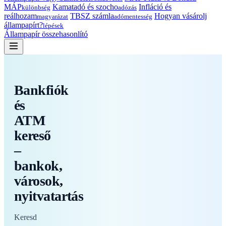
MÁP
Kamatadó és szocho
Infláció és
különbség
adózás
reálhozam
TBSZ számla
Hogyan vásárolj
magyarázat
adómentesség
állampapírt?
lépések
Állampapír összehasonlító
Bankfiók
és
ATM
kereső
–
bankok,
városok,
nyitvatartás
Keresd