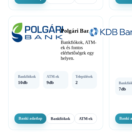
Polgári Bank
Bankfiókok, ATM-
ek és fontos
elérhetőségek egy
helyen.
Bankfiókok
ATM-ek
Települések
10db
9db
2
Bankfió
7db
Banki adatlap
Banki 
Bankfiókok
ATM-ek