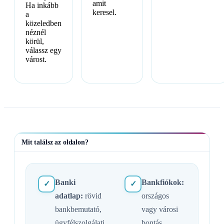
amit
Ha inkább
keresel.
a
közeledben
néznél
körül,
válassz egy
várost.
Mit találsz az oldalon?
Banki
Bankfiókok:
✓
✓
adatlap:
rövid
országos
bankbemutató,
vagy városi
ügyfélszolgálati
bontás,