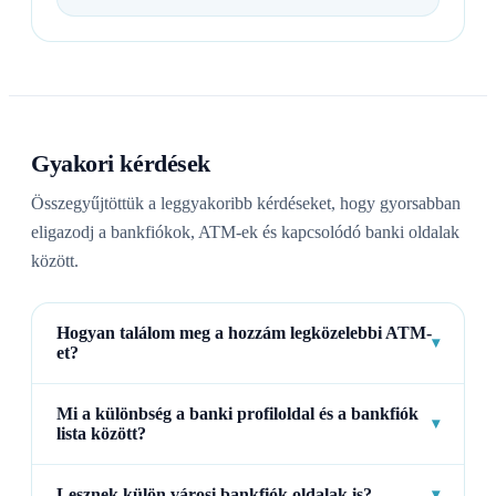
Gyakori kérdések
Összegyűjtöttük a leggyakoribb kérdéseket, hogy gyorsabban
eligazodj a bankfiókok, ATM-ek és kapcsolódó banki oldalak
között.
Hogyan találom meg a hozzám legközelebbi ATM-
▾
et?
Mi a különbség a banki profiloldal és a bankfiók
▾
lista között?
Lesznek külön városi bankfiók oldalak is?
▾