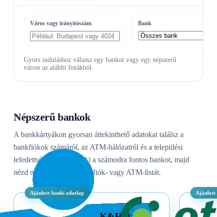
Város vagy irányítószám
Bank
Gyors induláshoz válassz egy bankot vagy egy népszerű
várost az alábbi listákból.
Népszerű bankok
A bankkártyákon gyorsan áttekinthető adatokat találsz a
bankfiókok számáról, az ATM-hálózatról és a települési
lefedettségről. Válaszd ki a számodra fontos bankot, majd
nézd meg a részletes bankfiók- vagy ATM-listát.
Ajánlott banki adatlap
Ajánlott
K&H Bank