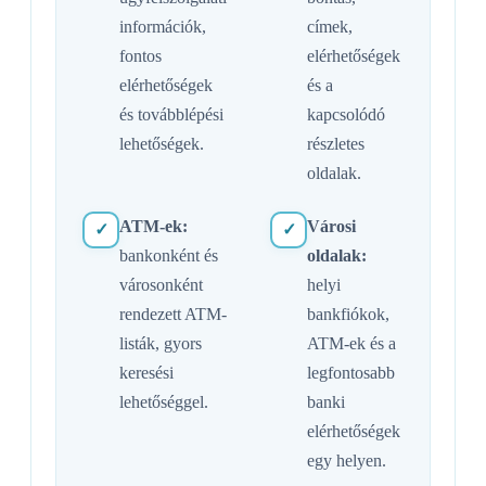
információk,
címek,
fontos
elérhetőségek
elérhetőségek
és a
és továbblépési
kapcsolódó
lehetőségek.
részletes
oldalak.
ATM-ek:
Városi
✓
✓
bankonként és
oldalak:
városonként
helyi
rendezett ATM-
bankfiókok,
listák, gyors
ATM-ek és a
keresési
legfontosabb
lehetőséggel.
banki
elérhetőségek
egy helyen.