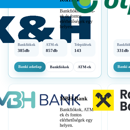
Bankfiókok, ATM-
ek és fontos
elérhetőségek egy
helyen.
Bankfiókok
ATM-ek
Települések
Bankfió
385db
857db
143
331db
Banki adatlap
Banki 
Bankfiókok
ATM-ek
MBH Bank
Bankfiókok, ATM-
ek és fontos
elérhetőségek egy
helyen.