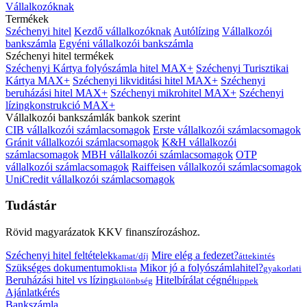
Vállalkozóknak
Termékek
Széchenyi hitel
Kezdő vállalkozóknak
Autólízing
Vállalkozói
bankszámla
Egyéni vállalkozói bankszámla
Széchenyi hitel termékek
Széchenyi Kártya folyószámla hitel MAX+
Széchenyi Turisztikai
Kártya MAX+
Széchenyi likviditási hitel MAX+
Széchenyi
beruházási hitel MAX+
Széchenyi mikrohitel MAX+
Széchenyi
lízingkonstrukció MAX+
Vállalkozói bankszámlák bankok szerint
CIB vállalkozói számlacsomagok
Erste vállalkozói számlacsomagok
Gránit vállalkozói számlacsomagok
K&H vállalkozói
számlacsomagok
MBH vállalkozói számlacsomagok
OTP
vállalkozói számlacsomagok
Raiffeisen vállalkozói számlacsomagok
UniCredit vállalkozói számlacsomagok
Tudástár
Rövid magyarázatok KKV finanszírozáshoz.
Széchenyi hitel feltételek
Mire elég a fedezet?
kamat/díj
áttekintés
Szükséges dokumentumok
Mikor jó a folyószámlahitel?
lista
gyakorlati
Beruházási hitel vs lízing
Hitelbírálat cégnél
különbség
tippek
Ajánlatkérés
Bankszámla