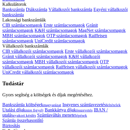
Kalkulátorok
Bankszámla
Diákszámla
Vállalkozói bankszámla
Egyéni vállalkozói
bankszámla
Lakossági bankszámlák
CIB számlacsomagok
Erste számlacsomagok
Gránit
számlacsomagok
K&H számlacsomagok
MagNet számlacsomagok
MBH számlacsomagok
OTP számlacsomagok
Raiffeisen
számlacsomagok
UniCredit számlacsomagok
Vállalkozói bankszámlák
CIB vállalkozói számlacsomagok
Erste vállalkozói számlacsomagok
Gránit vállalkozói számlacsomagok
K&H vállalkozói
számlacsomagok
MBH vállalkozói számlacsomagok
OTP
vállalkozói számlacsomagok
Raiffeisen vállalkozói számlacsomagok
UniCredit vállalkozói számlacsomagok
Tudástár
Gyors segítség a költségek és díjak megértéséhez.
Bankszámla költségek
Ingyenes számlavezetés
magyarázat
feltételek
Utalási díjak
Bankkártya díjak
IBAN /
mire figyelj
összevetés
utalás
Számlaváltás menete
gyakori kérdés
lépések
Számla összehasonlító
Biztosítás