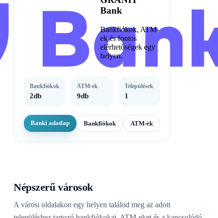
Bank
Bankfiókok, ATM-
ek és fontos
elérhetőségek egy
helyen.
Bankfiókok
ATM-ek
Települések
2db
9db
1
Banki adatlap
Bankfiókok
ATM-ek
Népszerű városok
A városi oldalakon egy helyen találod meg az adott
településhez tartozó bankfiókokat, ATM-eket és a kapcsolódó