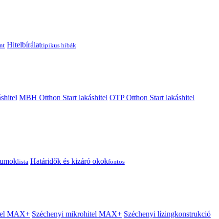
Hitelbírálat
nt
tipikus hibák
shitel
MBH Otthon Start lakáshitel
OTP Otthon Start lakáshitel
tumok
Határidők és kizáró okok
lista
fontos
itel MAX+
Széchenyi mikrohitel MAX+
Széchenyi lízingkonstrukció