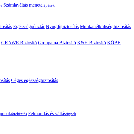
Számlaváltás menete
és
lépések
tosítás
Egészségpénztár
Nyugdíjbiztosítás
Munkanélküliség biztosítás
GRAWE Biztosító
Groupama Biztosító
K&H Biztosító
KÖBE
osítás
Céges egészségbiztosítás
típusok
Felmondás és váltás
áttekintés
tippek