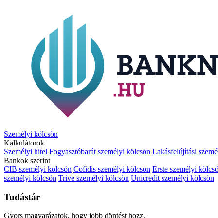
Személyi kölcsön
Kalkulátorok
Személyi hitel
Fogyasztóbarát személyi kölcsön
Lakásfelújítási szemé
Bankok szerint
CIB személyi kölcsön
Cofidis személyi kölcsön
Erste személyi kölcs
személyi kölcsön
Trive személyi kölcsön
Unicredit személyi kölcsön
Tudástár
Gyors magyarázatok, hogy jobb döntést hozz.