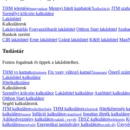
THM jelentése
Mennyi hitelt kaphatok?
JTM szab
magyarázat
kalkuláció
Személyi kölcsön kalkulátor
Lakáshitel
Kalkulátorok
Lakásvásárlás
Fogyasztóbarát lakáshitel
Otthon Start lakáshitel
Szabad
Bankok szerint
CIB lakáshitel
Erste lakáshitel
Gránit lakáshitel
K&H lakáshitel
MagNe
Tudástár
Fontos fogalmak és tippek a lakáshitelhez.
THM vs kamat
Fix vagy változó kamat?
Önerő szám
különbség
útmutató
Lakáshitel kalkulátor
Hitelkalkulátor
Kalkulátorok
Személyi kölcsön kalkulátor
Lakáshitel kalkulátor
Autóhitel kalkuláto
Otthon Start kalkulátor
Segéd kalkulátorok
JTM kalkulátor
THM kalkulátor
Hitelképesség ka
terhelhetőség
költségek
kalkulátor
Infláció kalkulátor
Ingatlan illeték kalkulátor
összeg
vásárlóerő
Adókedvezmény kalkulátor
TBSZ kalkulátor
K
családi / egyéb
befektetés
kalkulátor
Energetikai tanúsítvány kalkulátor
Ügyvéd
megújuló
becsült díj