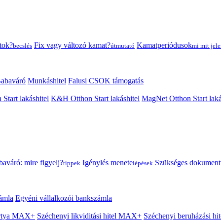
tok?
Fix vagy változó kamat?
Kamatperiódusok
becslés
útmutató
mi mit jele
abaváró
Munkáshitel
Falusi CSOK támogatás
 Start lakáshitel
K&H Otthon Start lakáshitel
MagNet Otthon Start laká
aváró: mire figyelj?
Igénylés menete
Szükséges dokumen
tippek
lépések
ámla
Egyéni vállalkozói bankszámla
Kártya MAX+
Széchenyi likviditási hitel MAX+
Széchenyi beruházási h