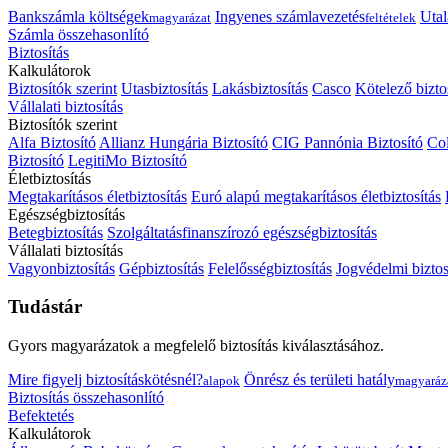
Bankszámla költségek
Ingyenes számlavezetés
Utal
magyarázat
feltételek
Számla összehasonlító
Biztosítás
Kalkulátorok
Biztosítók szerint
Utasbiztosítás
Lakásbiztosítás
Casco
Kötelező bizto
Vállalati biztosítás
Biztosítók szerint
Alfa Biztosító
Allianz Hungária Biztosító
CIG Pannónia Biztosító
Col
Biztosító
LegitiMo Biztosító
Életbiztosítás
Megtakarításos életbiztosítás
Euró alapú megtakarításos életbiztosítás
Egészségbiztosítás
Betegbiztosítás
Szolgáltatásfinanszírozó egészségbiztosítás
Vállalati biztosítás
Vagyonbiztosítás
Gépbiztosítás
Felelősségbiztosítás
Jogvédelmi biztos
Tudástár
Gyors magyarázatok a megfelelő biztosítás kiválasztásához.
Mire figyelj biztosításkötésnél?
Önrész és területi hatály
alapok
magyaráz
Biztosítás összehasonlító
Befektetés
Kalkulátorok