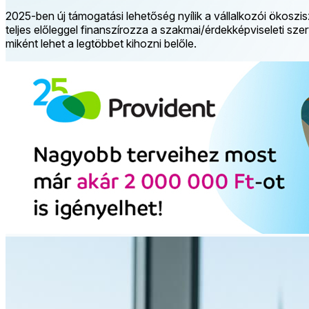
2025-ben új támogatási lehetőség nyílik a vállalkozói ökoszisz
teljes előleggel finanszírozza a szakmai/érdekképviseleti s
miként lehet a legtöbbet kihozni belőle.