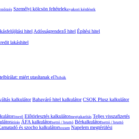
Személyi kölcsön feltételek
lenőrzés
gyakori kérdések
kásfelújítási hitel
Adósságrendező hitel
Építési hitel
edit lakáshitel
telbírálat: miért utasítanak el?
hibák
váltás kalkulátor
Babaváró hitel kalkulátor
CSOK Plusz kalkulátor
kulátor
Előtörlesztés kalkulátor
Teljes visszafizetés
önerő
megtakarítás
ulátor
ÁFA kalkulátor
Bérkalkulátor
átírás
nettó / bruttó
nettó / bruttó
amatadó és szocho kalkulátor
Napelem megtérülési
hozam