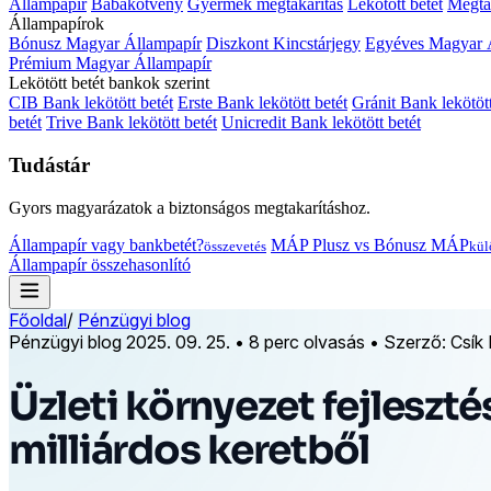
Állampapír
Babakötvény
Gyermek megtakarítás
Lekötött betét
Megtak
Állampapírok
Bónusz Magyar Állampapír
Diszkont Kincstárjegy
Egyéves Magyar 
Prémium Magyar Állampapír
Lekötött betét bankok szerint
CIB Bank lekötött betét
Erste Bank lekötött betét
Gránit Bank lekötött
betét
Trive Bank lekötött betét
Unicredit Bank lekötött betét
Tudástár
Gyors magyarázatok a biztonságos megtakarításhoz.
Állampapír vagy bankbetét?
MÁP Plusz vs Bónusz MÁP
összevetés
kül
Állampapír összehasonlító
Főoldal
/
Pénzügyi blog
Pénzügyi blog
2025. 09. 25.
•
8 perc olvasás
•
Szerző: Csík
Üzleti környezet fejleszté
milliárdos keretből