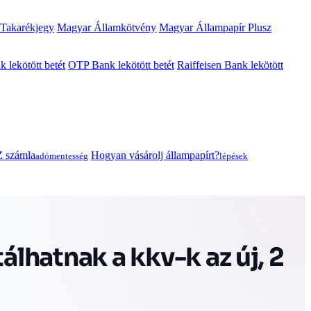
 Takarékjegy
Magyar Államkötvény
Magyar Állampapír Plusz
lekötött betét
OTP Bank lekötött betét
Raiffeisen Bank lekötött
 számla
Hogyan vásárolj állampapírt?
adómentesség
lépések
álhatnak a kkv-k az új, 2