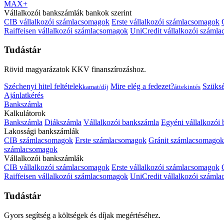
MAX+
Vállalkozói bankszámlák bankok szerint
CIB vállalkozói számlacsomagok
Erste vállalkozói számlacsomagok
Raiffeisen vállalkozói számlacsomagok
UniCredit vállalkozói száml
Tudástár
Rövid magyarázatok KKV finanszírozáshoz.
Széchenyi hitel feltételek
Mire elég a fedezet?
Szüks
kamat/díj
áttekintés
Ajánlatkérés
Bankszámla
Kalkulátorok
Bankszámla
Diákszámla
Vállalkozói bankszámla
Egyéni vállalkozói
Lakossági bankszámlák
CIB számlacsomagok
Erste számlacsomagok
Gránit számlacsomagok
számlacsomagok
Vállalkozói bankszámlák
CIB vállalkozói számlacsomagok
Erste vállalkozói számlacsomagok
Raiffeisen vállalkozói számlacsomagok
UniCredit vállalkozói száml
Tudástár
Gyors segítség a költségek és díjak megértéséhez.