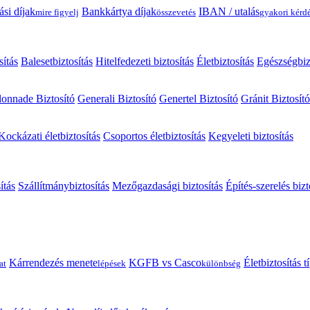
ási díjak
Bankkártya díjak
IBAN / utalás
mire figyelj
összevetés
gyakori kérd
sítás
Balesetbiztosítás
Hitelfedezeti biztosítás
Életbiztosítás
Egészségbiz
onnade Biztosító
Generali Biztosító
Genertel Biztosító
Gránit Biztosító
Kockázati életbiztosítás
Csoportos életbiztosítás
Kegyeleti biztosítás
ítás
Szállítmánybiztosítás
Mezőgazdasági biztosítás
Építés-szerelés bizt
Kárrendezés menete
KGFB vs Casco
Életbiztosítás 
at
lépések
különbség