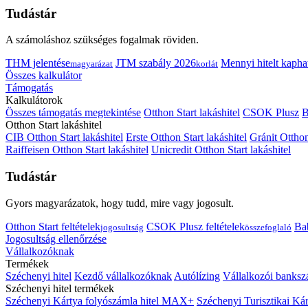
Tudástár
A számoláshoz szükséges fogalmak röviden.
THM jelentése
JTM szabály 2026
Mennyi hitelt kapha
magyarázat
korlát
Összes kalkulátor
Támogatás
Kalkulátorok
Összes támogatás megtekintése
Otthon Start lakáshitel
CSOK Plusz
B
Otthon Start lakáshitel
CIB Otthon Start lakáshitel
Erste Otthon Start lakáshitel
Gránit Otthon
Raiffeisen Otthon Start lakáshitel
Unicredit Otthon Start lakáshitel
Tudástár
Gyors magyarázatok, hogy tudd, mire vagy jogosult.
Otthon Start feltételek
CSOK Plusz feltételek
Bab
jogosultság
összefoglaló
Jogosultság ellenőrzése
Vállalkozóknak
Termékek
Széchenyi hitel
Kezdő vállalkozóknak
Autólízing
Vállalkozói banksz
Széchenyi hitel termékek
Széchenyi Kártya folyószámla hitel MAX+
Széchenyi Turisztikai 