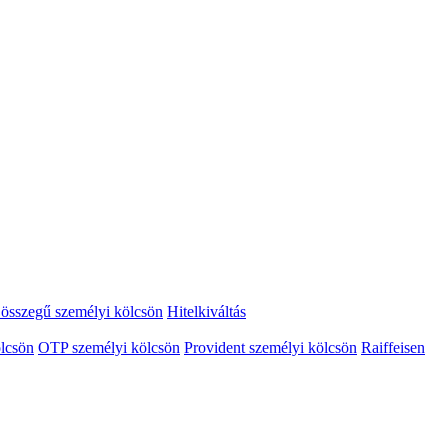
összegű személyi kölcsön
Hitelkiváltás
lcsön
OTP személyi kölcsön
Provident személyi kölcsön
Raiffeisen