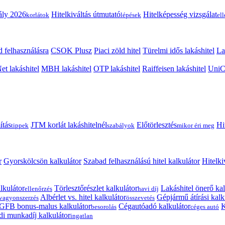
ály 2026
Hitelkiváltás útmutató
Hitelképesség vizsgálat
korlátok
lépések
el
 felhasználásra
CSOK Plusz
Piaci zöld hitel
Türelmi idős lakáshitel
La
t lakáshitel
MBH lakáshitel
OTP lakáshitel
Raiffeisen lakáshitel
UniCr
ítás
JTM korlát lakáshitelnél
Előtörlesztés
Hi
tippek
szabályok
mikor éri meg
r
Gyorskölcsön kalkulátor
Szabad felhasználású hitel kalkulátor
Hitelki
lkulátor
Törlesztőrészlet kalkulátor
Lakáshitel önerő kal
ellenőrzés
havi díj
Albérlet vs. hitel kalkulátor
Gépjármű átírási kalk
vagyonszerzés
összevetés
GFB bonus-malus kalkulátor
Cégautóadó kalkulátor
K
besorolás
céges autó
i munkadíj kalkulátor
ingatlan