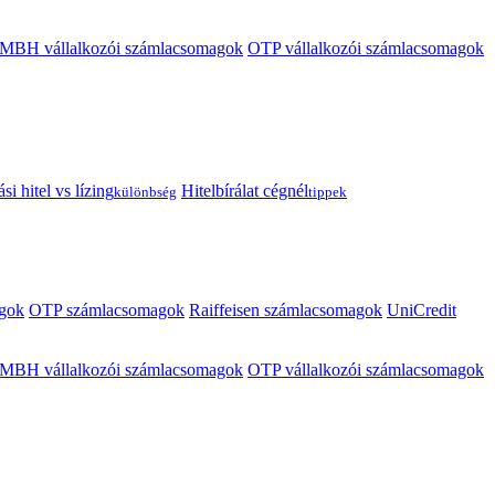
MBH vállalkozói számlacsomagok
OTP vállalkozói számlacsomagok
i hitel vs lízing
Hitelbírálat cégnél
különbség
tippek
gok
OTP számlacsomagok
Raiffeisen számlacsomagok
UniCredit
MBH vállalkozói számlacsomagok
OTP vállalkozói számlacsomagok