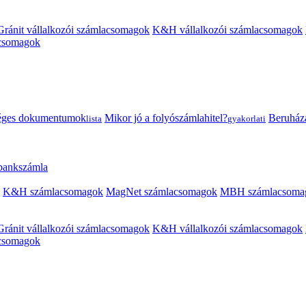
Gránit vállalkozói számlacsomagok
K&H vállalkozói számlacsomagok
acsomagok
éges dokumentumok
Mikor jó a folyószámlahitel?
Beruházás
lista
gyakorlati
 bankszámla
K&H számlacsomagok
MagNet számlacsomagok
MBH számlacsoma
Gránit vállalkozói számlacsomagok
K&H vállalkozói számlacsomagok
acsomagok