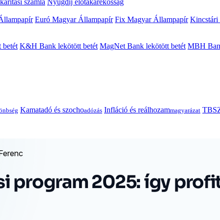
arítási számla
Nyugdíj előtakarékosság
Állampapír
Euró Magyar Állampapír
Fix Magyar Állampapír
Kincstári
 betét
K&H Bank lekötött betét
MagNet Bank lekötött betét
MBH Bank 
Kamatadó és szocho
Infláció és reálhozam
TBSZ
önbség
adózás
magyarázat
 Ferenc
si program 2025: így profit