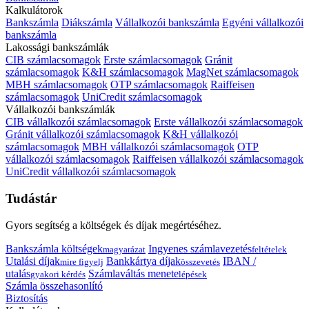
Kalkulátorok
Bankszámla
Diákszámla
Vállalkozói bankszámla
Egyéni vállalkozói
bankszámla
Lakossági bankszámlák
CIB számlacsomagok
Erste számlacsomagok
Gránit
számlacsomagok
K&H számlacsomagok
MagNet számlacsomagok
MBH számlacsomagok
OTP számlacsomagok
Raiffeisen
számlacsomagok
UniCredit számlacsomagok
Vállalkozói bankszámlák
CIB vállalkozói számlacsomagok
Erste vállalkozói számlacsomagok
Gránit vállalkozói számlacsomagok
K&H vállalkozói
számlacsomagok
MBH vállalkozói számlacsomagok
OTP
vállalkozói számlacsomagok
Raiffeisen vállalkozói számlacsomagok
UniCredit vállalkozói számlacsomagok
Tudástár
Gyors segítség a költségek és díjak megértéséhez.
Bankszámla költségek
Ingyenes számlavezetés
magyarázat
feltételek
Utalási díjak
Bankkártya díjak
IBAN /
mire figyelj
összevetés
utalás
Számlaváltás menete
gyakori kérdés
lépések
Számla összehasonlító
Biztosítás