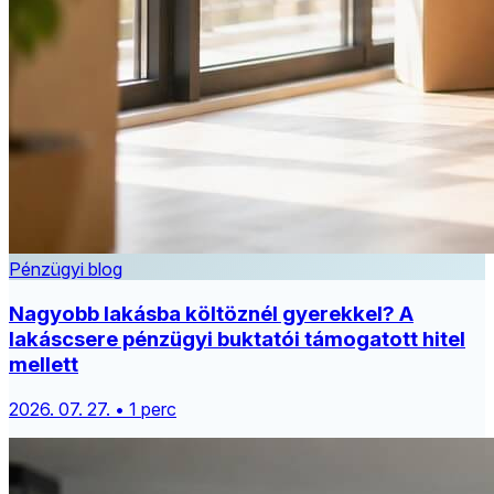
Pénzügyi blog
Nagyobb lakásba költöznél gyerekkel? A
lakáscsere pénzügyi buktatói támogatott hitel
mellett
2026. 07. 27. • 1 perc