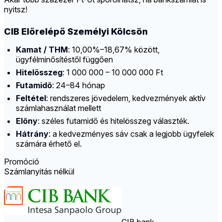
nyitsz!
CIB Előrelépő Személyi Kölcsön
Kamat / THM
: 10,00%–18,67% között,
ügyfélminősítéstől függően
Hitelösszeg
: 1 000 000 – 10 000 000 Ft
Futamidő
: 24–84 hónap
Feltétel
: rendszeres jövedelem, kedvezmények aktív
számlahasználat mellett
Előny
: széles futamidő és hitelösszeg választék.
Hátrány
: a kedvezményes sáv csak a legjobb ügyfelek
számára érhető el.
Promóció
Számlanyitás nélkül