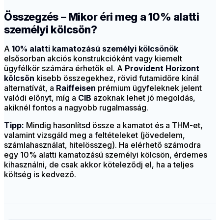
Összegzés – Mikor éri meg a 10% alatti
személyi kölcsön?
A
10% alatti kamatozású személyi kölcsönök
elsősorban akciós konstrukcióként vagy kiemelt
ügyfélkör számára érhetők el. A
Provident Horizont
kölcsön
kisebb összegekhez, rövid futamidőre kínál
alternatívát, a
Raiffeisen
prémium ügyfeleknek jelent
valódi előnyt, míg a
CIB
azoknak lehet jó megoldás,
akiknél fontos a nagyobb rugalmasság.
Tipp:
Mindig hasonlítsd össze a kamatot és a THM-et,
valamint vizsgáld meg a feltételeket (jövedelem,
számlahasználat, hitelösszeg). Ha elérhető számodra
egy 10% alatti kamatozású személyi kölcsön, érdemes
kihasználni, de csak akkor köteleződj el, ha a teljes
költség is kedvező.