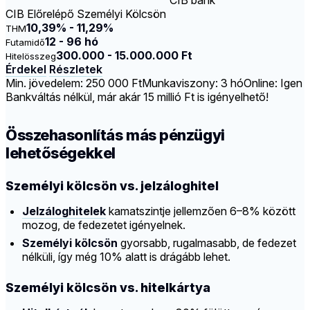
CIB bank
CIB Előrelépő Személyi Kölcsön
10,39% - 11,29%
THM
12 - 96 hó
Futamidő
300.000 - 15.000.000 Ft
Hitelösszeg
Érdekel
Részletek
Min. jövedelem: 250 000 Ft
Munkaviszony: 3 hó
Online: Igen
Bankváltás nélkül, már akár 15 millió Ft is igényelhető!
Összehasonlítás más pénzügyi
lehetőségekkel
Személyi kölcsön vs. jelzáloghitel
Jelzáloghitelek
kamatszintje jellemzően 6–8% között
mozog, de fedezetet igényelnek.
Személyi kölcsön
gyorsabb, rugalmasabb, de fedezet
nélküli, így még 10% alatt is drágább lehet.
Személyi kölcsön vs. hitelkártya