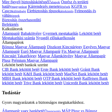
Mire figyelj biztosításkötésnél?
Önrész és területi
alapok
hatály
Kárrendezés menete
KGFB vs
magyarázat
lépések
Casco
Életbiztosítás típusok
Felmondás és
különbség
áttekintés
váltás
tippek
Biztosítás összehasonlító
Befektetés
Kalkulátorok
Állampapír
Babakötvény
Gyermek megtakarítás
Lekötött betét
Megtakarítási számla
Nyugdíj előtakarékosság
Állampapírok
Bónusz Magyar Állampapír
Diszkont Kincstárjegy
Egyéves Magyar
Állampapír
Euró Magyar Állampapír
Fix Magyar Állampapír
Kincstári Takarékjegy
Magyar Államkötvény
Magyar Állampapír
Plusz
Prémium Magyar Állampapír
Lekötött betét bankok szerint
CIB Bank lekötött betét
Erste Bank lekötött betét
Gránit Bank
lekötött betét
K&H Bank lekötött betét
MagNet Bank lekötött betét
MBH Bank lekötött betét
OTP Bank lekötött betét
Raiffeisen Bank
lekötött betét
Trive Bank lekötött betét
Unicredit Bank lekötött betét
Tudástár
Gyors magyarázatok a biztonságos megtakarításhoz.
Állampapír vagy bankbetét?
MÁP Plusz vs Bónusz
összevetés