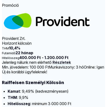
Promóció
Provident Zrt.
Horizont kölcsön
10,4%
THM
22 hónap
Futamidő
400.000 Ft - 1.200.000 Ft
Hitelösszeg
Jelenleg nálunk nem elérhető
Részletek
Min. jövedelem: 100 000 Ft
Munkaviszony: 3 hó
Online: Igen
Új és korábbi ügyfeleknek!
Raiffeisen Személyi Kölcsön
Kamat
: 9,49% (kedvezményesen)
THM
: 9,9%
Hitelösszeg
: minimum 3 000 000 Ft