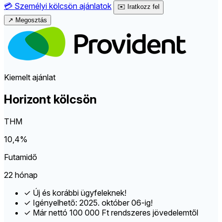
💳
Személyi kölcsön ajánlatok
✉️
Iratkozz fel
↗
Megosztás
Kiemelt ajánlat
Horizont kölcsön
THM
10,4%
Futamidő
22 hónap
✓
Új és korábbi ügyfeleknek!
✓
Igényelhető: 2025. október 06-ig!
✓
Már nettó 100 000 Ft rendszeres jövedelemtől