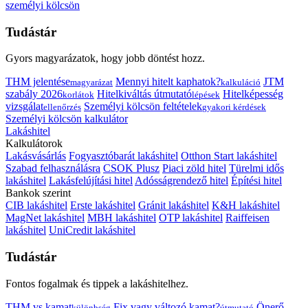
személyi kölcsön
Tudástár
Gyors magyarázatok, hogy jobb döntést hozz.
THM jelentése
Mennyi hitelt kaphatok?
JTM
magyarázat
kalkuláció
szabály 2026
Hitelkiváltás útmutató
Hitelképesség
korlátok
lépések
vizsgálat
Személyi kölcsön feltételek
ellenőrzés
gyakori kérdések
Személyi kölcsön kalkulátor
Lakáshitel
Kalkulátorok
Lakásvásárlás
Fogyasztóbarát lakáshitel
Otthon Start lakáshitel
Szabad felhasználásra
CSOK Plusz
Piaci zöld hitel
Türelmi idős
lakáshitel
Lakásfelújítási hitel
Adósságrendező hitel
Építési hitel
Bankok szerint
CIB lakáshitel
Erste lakáshitel
Gránit lakáshitel
K&H lakáshitel
MagNet lakáshitel
MBH lakáshitel
OTP lakáshitel
Raiffeisen
lakáshitel
UniCredit lakáshitel
Tudástár
Fontos fogalmak és tippek a lakáshitelhez.
THM vs kamat
Fix vagy változó kamat?
Önerő
különbség
útmutató