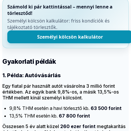
Számold ki pár kattintással – mennyi lenne a
törlesztőd!
Személyi kölcsön kalkulátor: friss kondíciók és
tájékoztató törlesztők.
Személyi kölcsön kalkulátor
Gyakorlati példák
1. Példa: Autóvásárlás
Egy fiatal pár használt autót vásárolna 3 millió forint
értékben. Az egyik bank 9,8%-os, a másik 13,5%-os
THM mellett kínál személyi kölcsönt.
9,8% THM esetén a havi törlesztő kb.
63 500 forint
13,5% THM esetén kb.
67 800 forint
Összesen 5 év alatt közel
260 ezer forint
megtakarítás