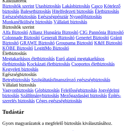
Kalkulátorok
Biztosítók szerint
Utasbiztosítás
Lakásbiztosítás
Casco
Kötelező
biztosítás
Balesetbiztosítás
Hitelfedezeti biztosítás
Életbiztosítás
Egészségbiztosítás
Egészségpénztár
Nyugdíjbiztosítás
Munkanélküliség biztosítás
Vállalati biztosítás
Biztosítók szerint
Alfa Biztosító
Allianz Hungária Biztosító
CIG Pannónia Biztosító
Colonnade Biztosító
Generali Biztosító
Genertel Biztosító
Gránit
Biztosító
GRAWE Biztosító
Groupama Biztosító
K&H Biztosító
KÖBE Biztosító
LegitiMo Biztosító
Életbiztosítás
Megtakarításos életbiztosítás
Euró alapú megtakarításos
életbiztosítás
Kockázati életbiztosítás
Csoportos életbiztosítás
Kegyeleti biztosítás
Egészségbiztosítás
Betegbiztosítás
Szolgáltatásfinanszírozó egészségbiztosítás
Vállalati biztosítás
Vagyonbiztosítás
Gépbiztosítás
Felelősségbiztosítás
Jogvédelmi
biztosítás
Szállítmánybiztosítás
Mezőgazdasági biztosítás
Építés-
szerelés biztosítás
Céges egészségbiztosítás
Tudástár
Gyors magyarázatok a megfelelő biztosítás kiválasztásához.