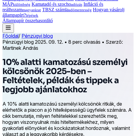
MÁP
Kamatadó és szocho
Infláció és
különbség
adózás
reálhozam
TBSZ számla
Hogyan vásárolj
magyarázat
adómentesség
állampapírt?
lépések
Állampapír összehasonlító
Főoldal
/
Pénzügyi blog
Pénzügyi blog
2025. 09. 12.
•
8 perc olvasás
•
Szerző:
Martinek András
10% alatti kamatozású személyi
kölcsönök 2025-ben –
Feltételek, példák és tippek a
legjobb ajánlatokhoz
A 10% alatti kamatozású személyi kölcsönök ritkák, de
elérhetők a piacon a jó hitelképességű ügyfelek számára. A
cikk bemutatja, milyen feltételekkel szerezhetők meg,
hogyan viszonyulnak más hiteltermékekhez, milyen
gyakorlati előnyöket és kockázatokat hordoznak, valamint
választ ad a leggyakoribb kérdésekre.