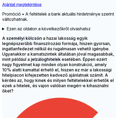
Ajánlat megtekintése
Promóció • A feltételek a bank aktuális hirdetménye szerint
változhatnak.
Ezen az oldalon a következőkről olvashatsz
A
személyi kölcsön
a hazai lakosság egyik
legnépszerűbb finanszírozási formája, hiszen gyorsan,
ingatlanfedezet nélkül és rugalmasan vehető igénybe.
Ugyanakkor a kamatszintek általában jóval magasabbak,
mint például a
jelzáloghitelek
esetében. Éppen ezért
nagy figyelmet kap minden olyan konstrukció, amely
10% alatti kamattal érhető el, hiszen ez már a lakossági
hitelpiacon kifejezetten kedvező ajánlatnak számít. A
kérdés az, hogy kinek és milyen feltételekkel érhetők el
ezek a hitelek, és vajon valóban megéri-e kihasználni
őket?