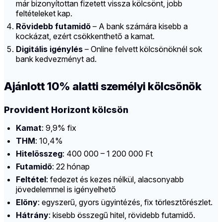
már bizonyítottan fizetett vissza kölcsönt, jobb
feltételeket kap.
Rövidebb futamidő
– A bank számára kisebb a
kockázat, ezért csökkenthető a kamat.
Digitális igénylés
– Online felvett kölcsönöknél sok
bank kedvezményt ad.
Ajánlott 10% alatti személyi kölcsönök
Provident Horizont kölcsön
Kamat
: 9,9% fix
THM
: 10,4%
Hitelösszeg
: 400 000 – 1 200 000 Ft
Futamidő
: 22 hónap
Feltétel
: fedezet és kezes nélkül, alacsonyabb
jövedelemmel is igényelhető
Előny
: egyszerű, gyors ügyintézés, fix törlesztőrészlet.
Hátrány
: kisebb összegű hitel, rövidebb futamidő.