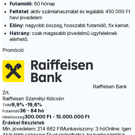
Futamidő
: 60 hónap
Feltétel
: aktív számlahasználat és legalább 450 000 Ft
havi jövedelem
Előny
: nagyobb összeg, hosszabb futamidő, fix kamat.
Hátrány
: csak magasabb jövedelmű ügyfeleknek
elérhető.
Promóció
Raiffeisen Bank
Zrt.
Raiffeisen Személyi Kölcsön
9,9% -19,6%
THM
36 - 84 hó
Futamidő
300.000 Ft - 15.000.000 Ft
Hitelösszeg
Érdekel
Részletek
Min. jövedelem: 214 662 Ft
Munkaviszony: 3 hó
Online: Igen
Akár több százezer Ft-ot spórolhatsz, ha bankszámlát is