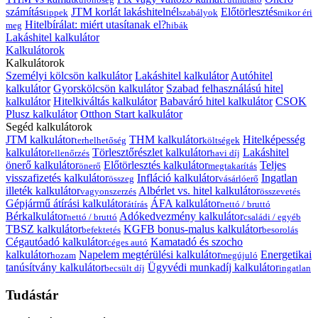
számítás
JTM korlát lakáshitelnél
Előtörlesztés
tippek
szabályok
mikor éri
Hitelbírálat: miért utasítanak el?
meg
hibák
Lakáshitel kalkulátor
Kalkulátorok
Kalkulátorok
Személyi kölcsön kalkulátor
Lakáshitel kalkulátor
Autóhitel
kalkulátor
Gyorskölcsön kalkulátor
Szabad felhasználású hitel
kalkulátor
Hitelkiváltás kalkulátor
Babaváró hitel kalkulátor
CSOK
Plusz kalkulátor
Otthon Start kalkulátor
Segéd kalkulátorok
JTM kalkulátor
THM kalkulátor
Hitelképesség
terhelhetőség
költségek
kalkulátor
Törlesztőrészlet kalkulátor
Lakáshitel
ellenőrzés
havi díj
önerő kalkulátor
Előtörlesztés kalkulátor
Teljes
önerő
megtakarítás
visszafizetés kalkulátor
Infláció kalkulátor
Ingatlan
összeg
vásárlóerő
illeték kalkulátor
Albérlet vs. hitel kalkulátor
vagyonszerzés
összevetés
Gépjármű átírási kalkulátor
ÁFA kalkulátor
átírás
nettó / bruttó
Bérkalkulátor
Adókedvezmény kalkulátor
nettó / bruttó
családi / egyéb
TBSZ kalkulátor
KGFB bonus-malus kalkulátor
befektetés
besorolás
Cégautóadó kalkulátor
Kamatadó és szocho
céges autó
kalkulátor
Napelem megtérülési kalkulátor
Energetikai
hozam
megújuló
tanúsítvány kalkulátor
Ügyvédi munkadíj kalkulátor
becsült díj
ingatlan
Tudástár