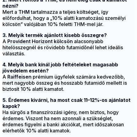
nézni?
Mert a
THM
tartalmazza a teljes költséget, így
előfordulhat, hogy a „10% alatti kamatozású személyi
kölcsön” valójában 10% feletti THM-mel jár.
3. Melyik termék ajánlott kisebb összegre?
A
Provident Horizont kölcsön
alacsonyabb
hitelösszegnél és rövidebb futamidőnél lehet ideális
választás.
4. Melyik bank kínál jobb feltételeket magasabb
jövedelem esetén?
A
Raiffeisen
prémium ügyfelek számára kedvezőbb,
mert nagyobb összeg és hosszabb futamidő mellett is
biztosít 10% alatti kamatot.
5. Érdemes kivárni, ha most csak 11–12%-os ajánlatot
kapok?
Ha sürgős a finanszírozási igény, nem biztos, hogy
érdemes. Viszont ha nem azonnali a szükséglet,
érdemes figyelni a banki akciókat, mert időszakosan
elérhetők 10% alatti kamatok.