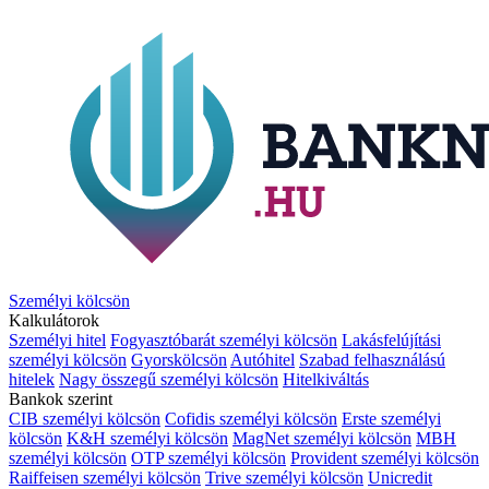
Személyi kölcsön
Kalkulátorok
Személyi hitel
Fogyasztóbarát személyi kölcsön
Lakásfelújítási
személyi kölcsön
Gyorskölcsön
Autóhitel
Szabad felhasználású
hitelek
Nagy összegű személyi kölcsön
Hitelkiváltás
Bankok szerint
CIB személyi kölcsön
Cofidis személyi kölcsön
Erste személyi
kölcsön
K&H személyi kölcsön
MagNet személyi kölcsön
MBH
személyi kölcsön
OTP személyi kölcsön
Provident személyi kölcsön
Raiffeisen személyi kölcsön
Trive személyi kölcsön
Unicredit