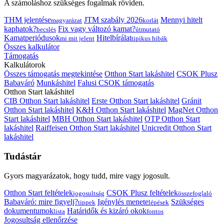
A számoláshoz szükséges fogalmak röviden.
THM jelentése
JTM szabály 2026
Mennyi hitelt
magyarázat
korlát
kaphatok?
Fix vagy változó kamat?
becslés
útmutató
Kamatperiódusok
Hitelbírálat
mi mit jelent
tipikus hibák
Összes kalkulátor
Támogatás
Kalkulátorok
Összes támogatás megtekintése
Otthon Start lakáshitel
CSOK Plusz
Babaváró
Munkáshitel
Falusi CSOK támogatás
Otthon Start lakáshitel
CIB Otthon Start lakáshitel
Erste Otthon Start lakáshitel
Gránit
Otthon Start lakáshitel
K&H Otthon Start lakáshitel
MagNet Otthon
Start lakáshitel
MBH Otthon Start lakáshitel
OTP Otthon Start
lakáshitel
Raiffeisen Otthon Start lakáshitel
Unicredit Otthon Start
lakáshitel
Tudástár
Gyors magyarázatok, hogy tudd, mire vagy jogosult.
Otthon Start feltételek
CSOK Plusz feltételek
jogosultság
összefoglaló
Babaváró: mire figyelj?
Igénylés menete
Szükséges
tippek
lépések
dokumentumok
Határidők és kizáró okok
lista
fontos
Jogosultság ellenőrzése