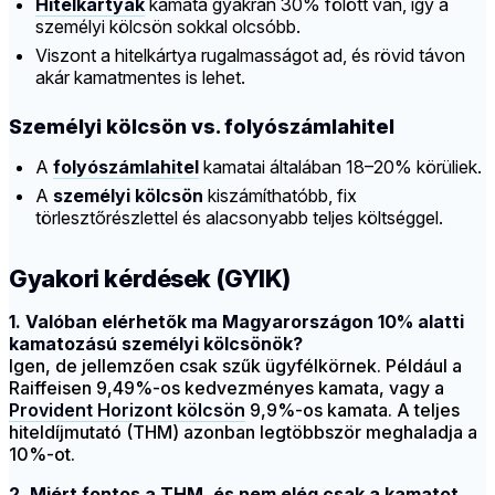
Hitelkártyák
kamata gyakran 30% fölött van, így a
személyi kölcsön sokkal olcsóbb.
Viszont a hitelkártya rugalmasságot ad, és rövid távon
akár kamatmentes is lehet.
Személyi kölcsön vs. folyószámlahitel
A
folyószámlahitel
kamatai általában 18–20% körüliek.
A
személyi kölcsön
kiszámíthatóbb, fix
törlesztőrészlettel és alacsonyabb teljes költséggel.
Gyakori kérdések (GYIK)
1. Valóban elérhetők ma Magyarországon 10% alatti
kamatozású személyi kölcsönök?
Igen, de jellemzően csak szűk ügyfélkörnek. Például a
Raiffeisen 9,49%-os kedvezményes kamata, vagy a
Provident Horizont kölcsön
9,9%-os kamata. A teljes
hiteldíjmutató (THM) azonban legtöbbször meghaladja a
10%-ot.
2. Miért fontos a THM, és nem elég csak a kamatot