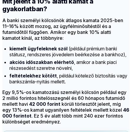
Mit jelent a 10% alatti kamat a
gyakorlatban?
A banki személyi kölcsönök átlagos kamata 2025-ben
11–16% között mozog, az ügyfélminősítéstől és a
futamidőtől függően. Amikor egy bank 10% alatti
kamatot kínál, az többnyire:
kiemelt ügyfeleknek szól
(például prémium banki
státusz, rendszeres jövedelem beérkezése a bankhoz),
akciós időszakban elérhető
, amikor a bank piaci
részesedést szeretne növelni,
feltételekhez kötött
, például kötelező biztosítás vagy
bankszámla-nyitás mellett.
Egy 9,5%-os kamatozású személyi kölcsön például egy
2 millió forintos hitelösszegnél és 60 hónapos futamidő
mellett havi
42 000 forint
körüli törlesztőt jelent, míg
egy 13%-os kamat ugyanilyen feltételek mellett közel
46
000 forintot
. Ez 5 év alatt több mint 240 ezer forintos
különbséget eredményez.