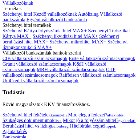
Vállalkozóknak
Termékek
Széchenyi hitel
Kezdő vállalkozóknak
Autólízing
Vállalkozói
bankszámla
Egyéni vállalkozói bankszámla
Széchenyi hitel termékek
Széchenyi Kártya folyószámla hitel MAX+
Széchenyi Turisztikai
Kártya MAX+
Széchenyi likviditási hitel MAX+
Széchenyi
beruházási hitel MAX+
Széchenyi mikrohitel MAX+
Széchenyi
lízingkonstrukció MAX+
Vállalkozói bankszámlák bankok szerint
CIB vállalkozói számlacsomagok
Erste vállalkozói számlacsomagok
Gránit vállalkozói számlacsomagok
K&H vállalkozói
számlacsomagok
MBH vállalkozói számlacsomagok
OTP
vállalkozói számlacsomagok
Raiffeisen vállalkozói számlacsomagok
UniCredit vállalkozói számlacsomagok
Tudástár
Rövid magyarázatok KKV finanszírozáshoz.
Széchenyi hitel feltételek
Mire elég a fedezet?
kamat/díj
áttekintés
Szükséges dokumentumok
Mikor jó a folyószámlahitel?
lista
gyakorlati
Beruházási hitel vs lízing
Hitelbírálat cégnél
különbség
tippek
Ajánlatkérés
Bankszámla