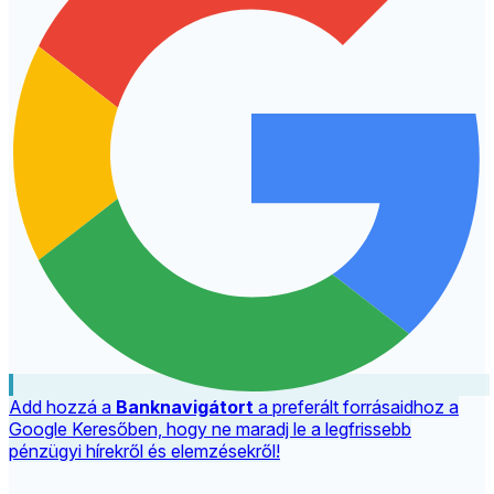
Add hozzá a
Banknavigátort
a preferált forrásaidhoz a
Google Keresőben, hogy ne maradj le a legfrissebb
pénzügyi hírekről és elemzésekről!