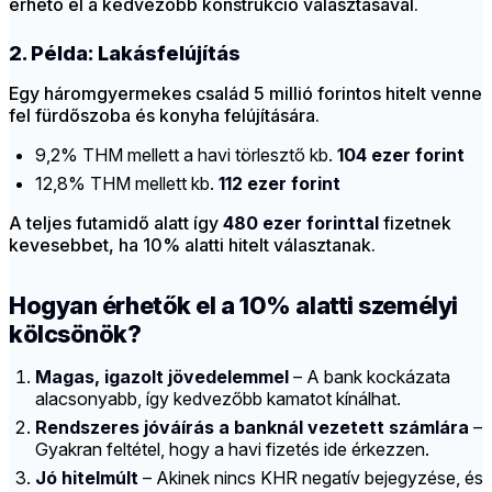
érhető el a kedvezőbb konstrukció választásával.
2. Példa: Lakásfelújítás
Egy háromgyermekes család 5 millió forintos hitelt venne
fel fürdőszoba és konyha felújítására.
9,2% THM mellett a havi törlesztő kb.
104 ezer forint
12,8% THM mellett kb.
112 ezer forint
A teljes futamidő alatt így
480 ezer forinttal
fizetnek
kevesebbet, ha 10% alatti hitelt választanak.
Hogyan érhetők el a 10% alatti személyi
kölcsönök?
Magas, igazolt jövedelemmel
– A bank kockázata
alacsonyabb, így kedvezőbb kamatot kínálhat.
Rendszeres jóváírás a banknál vezetett számlára
–
Gyakran feltétel, hogy a havi fizetés ide érkezzen.
Jó hitelmúlt
– Akinek nincs KHR negatív bejegyzése, és