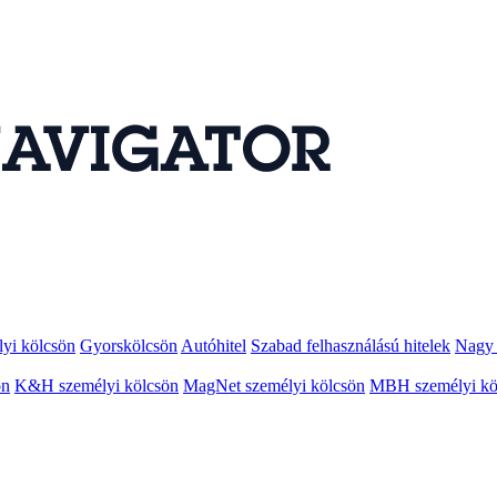
lyi kölcsön
Gyorskölcsön
Autóhitel
Szabad felhasználású hitelek
Nagy 
ön
K&H személyi kölcsön
MagNet személyi kölcsön
MBH személyi kö