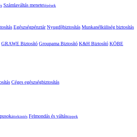
Számlaváltás menete
és
lépések
tosítás
Egészségpénztár
Nyugdíjbiztosítás
Munkanélküliség biztosítás
GRAWE Biztosító
Groupama Biztosító
K&H Biztosító
KÖBE
osítás
Céges egészségbiztosítás
típusok
Felmondás és váltás
áttekintés
tippek