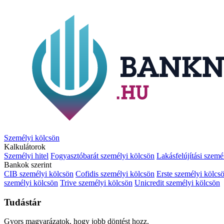
Személyi kölcsön
Kalkulátorok
Személyi hitel
Fogyasztóbarát személyi kölcsön
Lakásfelújítási szemé
Bankok szerint
CIB személyi kölcsön
Cofidis személyi kölcsön
Erste személyi kölcs
személyi kölcsön
Trive személyi kölcsön
Unicredit személyi kölcsön
Tudástár
Gyors magyarázatok, hogy jobb döntést hozz.