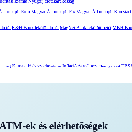
arítási számla
Nyugdíj előtakarékosság
Állampapír
Euró Magyar Állampapír
Fix Magyar Állampapír
Kincstári
 betét
K&H Bank lekötött betét
MagNet Bank lekötött betét
MBH Bank 
Kamatadó és szocho
Infláció és reálhozam
TBSZ
önbség
adózás
magyarázat
TM-ek és elérhetőségek