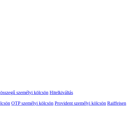
összegű személyi kölcsön
Hitelkiváltás
lcsön
OTP személyi kölcsön
Provident személyi kölcsön
Raiffeisen