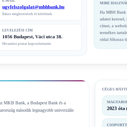
E-MAIL
MIRE HASZNÁ
ugyfelszolgalat@mbhbank.hu
Ha MBH Bank ba
Írásos megkeresések és kérelmek
adatot keresel,
címet, a webold
LEVELEZÉSI CÍM
termékes tarta
1056 Budapest, Váci utca 38.
oldal fókusza t
Hivatalos postai kapcsolattartás
CÉGES HÁTT
MAGYAROR
az MKB Bank, a Budapest Bank és a
2023 óta 
yarország második legnagyobb univerzális
CSOPORT