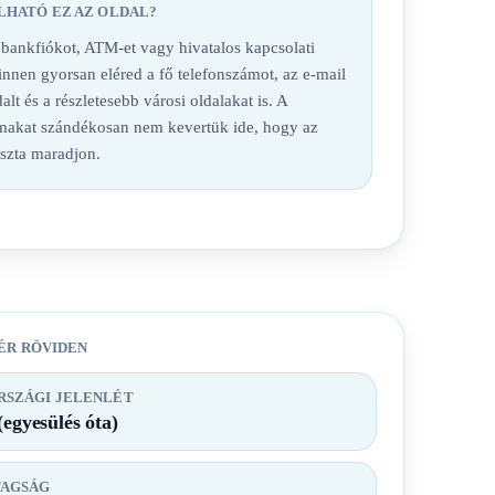
LHATÓ EZ AZ OLDAL?
nkfiókot, ATM-et vagy hivatalos kapcsolati
 innen gyorsan eléred a fő telefonszámot, az e-mail
alt és a részletesebb városi oldalakat is. A
lmakat szándékosan nem kevertük ide, hogy az
iszta maradjon.
ÉR RÖVIDEN
SZÁGI JELENLÉT
(egyesülés óta)
TAGSÁG