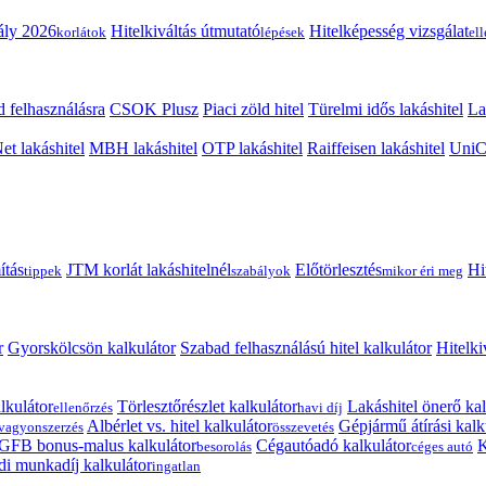
ály 2026
Hitelkiváltás útmutató
Hitelképesség vizsgálat
korlátok
lépések
el
 felhasználásra
CSOK Plusz
Piaci zöld hitel
Türelmi idős lakáshitel
La
t lakáshitel
MBH lakáshitel
OTP lakáshitel
Raiffeisen lakáshitel
UniCr
ítás
JTM korlát lakáshitelnél
Előtörlesztés
Hi
tippek
szabályok
mikor éri meg
r
Gyorskölcsön kalkulátor
Szabad felhasználású hitel kalkulátor
Hitelki
lkulátor
Törlesztőrészlet kalkulátor
Lakáshitel önerő kal
ellenőrzés
havi díj
Albérlet vs. hitel kalkulátor
Gépjármű átírási kalk
vagyonszerzés
összevetés
GFB bonus-malus kalkulátor
Cégautóadó kalkulátor
K
besorolás
céges autó
i munkadíj kalkulátor
ingatlan