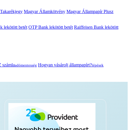
 Takarékjegy
Magyar Államkötvény
Magyar Állampapír Plusz
lekötött betét
OTP Bank lekötött betét
Raiffeisen Bank lekötött
 számla
Hogyan vásárolj állampapírt?
adómentesség
lépések