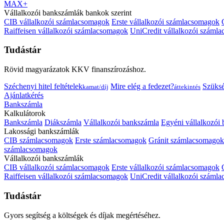
MAX+
Vállalkozói bankszámlák bankok szerint
CIB vállalkozói számlacsomagok
Erste vállalkozói számlacsomagok
Raiffeisen vállalkozói számlacsomagok
UniCredit vállalkozói száml
Tudástár
Rövid magyarázatok KKV finanszírozáshoz.
Széchenyi hitel feltételek
Mire elég a fedezet?
Szüks
kamat/díj
áttekintés
Ajánlatkérés
Bankszámla
Kalkulátorok
Bankszámla
Diákszámla
Vállalkozói bankszámla
Egyéni vállalkozói
Lakossági bankszámlák
CIB számlacsomagok
Erste számlacsomagok
Gránit számlacsomagok
számlacsomagok
Vállalkozói bankszámlák
CIB vállalkozói számlacsomagok
Erste vállalkozói számlacsomagok
Raiffeisen vállalkozói számlacsomagok
UniCredit vállalkozói száml
Tudástár
Gyors segítség a költségek és díjak megértéséhez.