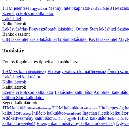
THM jelentése
Mennyi hitelt kaphatok?
JTM szab
magyarázat
kalkuláció
Személyi kölcsön kalkulátor
Lakáshitel
Kalkulátorok
Lakásvásárlás
Fogyasztóbarát lakáshitel
Otthon Start lakáshitel
Szabad
Bankok szerint
CIB lakáshitel
Erste lakáshitel
Gránit lakáshitel
K&H lakáshitel
MagNe
Tudástár
Fontos fogalmak és tippek a lakáshitelhez.
THM vs kamat
Fix vagy változó kamat?
Önerő szám
különbség
útmutató
Lakáshitel kalkulátor
Kalkulátorok
Kalkulátorok
Személyi kölcsön kalkulátor
Lakáshitel kalkulátor
Autóhitel kalkuláto
Otthon Start kalkulátor
Segéd kalkulátorok
JTM kalkulátor
THM kalkulátor
Hitelképesség ka
terhelhetőség
költségek
kalkulátor
Infláció kalkulátor
Ingatlan illeték kalkulátor
összeg
vásárlóerő
Adókedvezmény kalkulátor
TBSZ kalkulátor
K
családi / egyéb
befektetés
kalkulátor
Energetikai tanúsítvány kalkulátor
Ügyvéd
megújuló
becsült díj