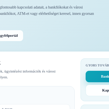
ontosabb kapcsolati adatait, a bankfiókokat és városi
bankfiókot, ATM-et vagy elérhetőséget keresel, innen gyorsan
gyfélportál
k
GYORS TOVÁB
k, ügyintézési információk és városi
Bank
lyen.
Kap