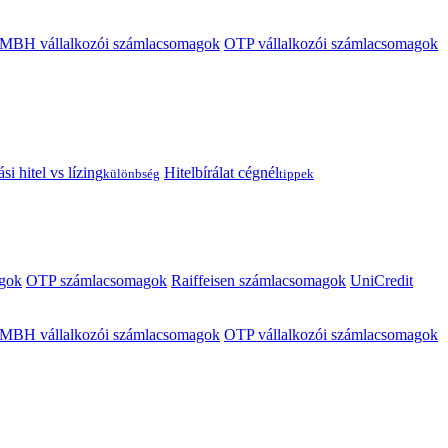
MBH vállalkozói számlacsomagok
OTP vállalkozói számlacsomagok
i hitel vs lízing
Hitelbírálat cégnél
különbség
tippek
gok
OTP számlacsomagok
Raiffeisen számlacsomagok
UniCredit
MBH vállalkozói számlacsomagok
OTP vállalkozói számlacsomagok