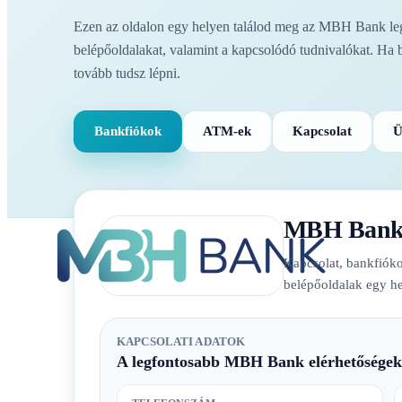
Ezen az oldalon egy helyen találod meg az MBH Bank legf
belépőoldalakat, valamint a kapcsolódó tudnivalókat. Ha 
tovább tudsz lépni.
Bankfiókok
ATM-ek
Kapcsolat
Ü
MBH Ban
Kapcsolat, bankfióko
belépőoldalak egy he
KAPCSOLATI ADATOK
A legfontosabb MBH Bank elérhetőségek