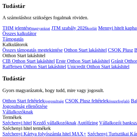
Tudástár
A számoláshoz szükséges fogalmak röviden.
THM jelentése
JTM szabály 2026
Mennyi hitelt kapha
magyarázat
korlát
Összes kalkulátor
Támogatás
Kalkulátorok
Összes támogatás megtekintése
Otthon Start lakáshitel
CSOK Plusz
B
Otthon Start lakáshitel
CIB Otthon Start lakáshitel
Erste Otthon Start lakáshitel
Gránit Otthon
Raiffeisen Otthon Start lakáshitel
Unicredit Otthon Start lakáshitel
Tudástár
Gyors magyarázatok, hogy tudd, mire vagy jogosult.
Otthon Start feltételek
CSOK Plusz feltételek
Bab
jogosultság
összefoglaló
Jogosultság ellenőrzése
Vállalkozóknak
Termékek
Széchenyi hitel
Kezdő vállalkozóknak
Autólízing
Vállalkozói banksz
Széchenyi hitel termékek
Széchenyi Kártya folyószámla hitel MAX+
Széchenyi Turisztikai 