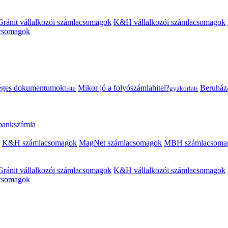
Gránit vállalkozói számlacsomagok
K&H vállalkozói számlacsomagok
acsomagok
éges dokumentumok
Mikor jó a folyószámlahitel?
Beruházás
lista
gyakorlati
 bankszámla
K&H számlacsomagok
MagNet számlacsomagok
MBH számlacsoma
Gránit vállalkozói számlacsomagok
K&H vállalkozói számlacsomagok
acsomagok