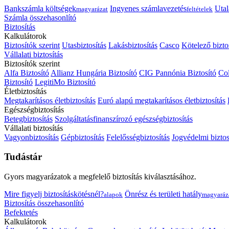
Bankszámla költségek
Ingyenes számlavezetés
Utal
magyarázat
feltételek
Számla összehasonlító
Biztosítás
Kalkulátorok
Biztosítók szerint
Utasbiztosítás
Lakásbiztosítás
Casco
Kötelező bizto
Vállalati biztosítás
Biztosítók szerint
Alfa Biztosító
Allianz Hungária Biztosító
CIG Pannónia Biztosító
Col
Biztosító
LegitiMo Biztosító
Életbiztosítás
Megtakarításos életbiztosítás
Euró alapú megtakarításos életbiztosítás
Egészségbiztosítás
Betegbiztosítás
Szolgáltatásfinanszírozó egészségbiztosítás
Vállalati biztosítás
Vagyonbiztosítás
Gépbiztosítás
Felelősségbiztosítás
Jogvédelmi biztos
Tudástár
Gyors magyarázatok a megfelelő biztosítás kiválasztásához.
Mire figyelj biztosításkötésnél?
Önrész és területi hatály
alapok
magyaráz
Biztosítás összehasonlító
Befektetés
Kalkulátorok