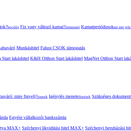
tok?
Fix vagy változó kamat?
Kamatperiódusok
becslés
útmutató
mi mit jele
abaváró
Munkáshitel
Falusi CSOK támogatás
 Start lakáshitel
K&H Otthon Start lakáshitel
MagNet Otthon Start laká
aváró: mire figyelj?
Igénylés menete
Szükséges dokumen
tippek
lépések
ámla
Egyéni vállalkozói bankszámla
Kártya MAX+
Széchenyi likviditási hitel MAX+
Széchenyi beruházási h