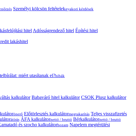
Személyi kölcsön feltételek
lenőrzés
gyakori kérdések
kásfelújítási hitel
Adósságrendező hitel
Építési hitel
edit lakáshitel
telbírálat: miért utasítanak el?
hibák
váltás kalkulátor
Babaváró hitel kalkulátor
CSOK Plusz kalkulátor
kulátor
Előtörlesztés kalkulátor
Teljes visszafizetés
önerő
megtakarítás
ulátor
ÁFA kalkulátor
Bérkalkulátor
átírás
nettó / bruttó
nettó / bruttó
amatadó és szocho kalkulátor
Napelem megtérülési
hozam