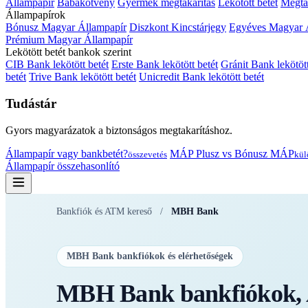
Állampapír
Babakötvény
Gyermek megtakarítás
Lekötött betét
Megtak
Állampapírok
Bónusz Magyar Állampapír
Diszkont Kincstárjegy
Egyéves Magyar 
Prémium Magyar Állampapír
Lekötött betét bankok szerint
CIB Bank lekötött betét
Erste Bank lekötött betét
Gránit Bank lekötött
betét
Trive Bank lekötött betét
Unicredit Bank lekötött betét
Tudástár
Gyors magyarázatok a biztonságos megtakarításhoz.
Állampapír vagy bankbetét?
MÁP Plusz vs Bónusz MÁP
összevetés
kül
Állampapír összehasonlító
Bankfiók és ATM kereső
/
MBH Bank
MBH Bank bankfiókok és elérhetőségek
MBH Bank bankfiókok, A