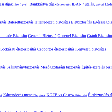
ási díjak
Bankkártya díjak
IBAN / utalás
mire figyelj
összevetés
gyakori kérd
sítás
Balesetbiztosítás
Hitelfedezeti biztosítás
Életbiztosítás
Egészségbiz
onnade Biztosító
Generali Biztosító
Genertel Biztosító
Gránit Biztosító
Kockázati életbiztosítás
Csoportos életbiztosítás
Kegyeleti biztosítás
ítás
Szállítmánybiztosítás
Mezőgazdasági biztosítás
Építés-szerelés bizt
Kárrendezés menete
KGFB vs Casco
Életbiztosítás 
at
lépések
különbség