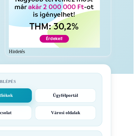
Hirdetés
BLÉPÉS
fiókok
Ügyfélportál
csolat
Városi oldalak