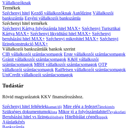
Vállalkozóknak
Termékek
Széchenyi hitel
Kezdő vállalkozóknak
Autólízing
Vállalkozói
bankszámla
Egyéni vállalkozói bankszámla
Széchenyi hitel termékek
Széchenyi Kártya folyószámla hitel MAX+
Széchenyi Turisztikai
Kártya MAX+
Széchenyi likviditási hitel MAX+
Széchenyi
beruházási hitel MAX+
Széchenyi mikrohitel MAX+
Széchenyi
lízingkonstrukció MAX+
Vállalkozói bankszámlák bankok szerint
CIB vállalkozói számlacsomagok
Erste vállalkozói számlacsomagok
Gránit vállalkozói számlacsomagok
K&H vállalkozói
számlacsomagok
MBH vállalkozói számlacsomagok
OTP
vállalkozói számlacsomagok
Raiffeisen vállalkozói számlacsomagok
UniCredit vállalkozói számlacsomagok
Tudástár
Rövid magyarázatok KKV finanszírozáshoz.
Széchenyi hitel feltételek
Mire elég a fedezet?
kamat/díj
áttekintés
Szükséges dokumentumok
Mikor jó a folyószámlahitel?
lista
gyakorlati
Beruházási hitel vs lízing
Hitelbírálat cégnél
különbség
tippek
Ajánlatkérés
Bankszámla