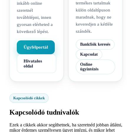
termékes tartalmak
inkább online
külön oldaltípuson
szeretnél
maradnak, hogy ne
továbblépni, innen
keveredjen a kétféle
gyorsan elérheted a
szándék.
következő lépést.
Bankfiók keresés
Ügyfélportál
Kapcsolat
Hivatalos
Online
oldal
ügyintézés
Kapcsolódó cikkek
Kapcsolódó tudnivalók
Ezek a cikkek akkor segíthetnek, ha szeretnéd jobban átlátni,
mikor érdemes személyesen ügyet intézni, és mikor lehet