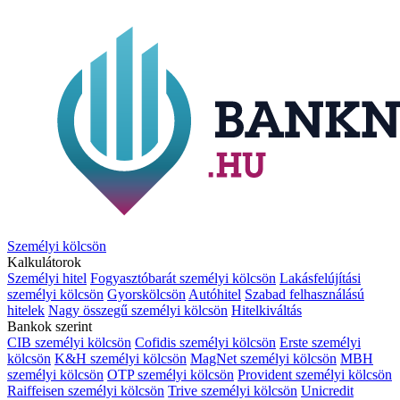
Személyi kölcsön
Kalkulátorok
Személyi hitel
Fogyasztóbarát személyi kölcsön
Lakásfelújítási
személyi kölcsön
Gyorskölcsön
Autóhitel
Szabad felhasználású
hitelek
Nagy összegű személyi kölcsön
Hitelkiváltás
Bankok szerint
CIB személyi kölcsön
Cofidis személyi kölcsön
Erste személyi
kölcsön
K&H személyi kölcsön
MagNet személyi kölcsön
MBH
személyi kölcsön
OTP személyi kölcsön
Provident személyi kölcsön
Raiffeisen személyi kölcsön
Trive személyi kölcsön
Unicredit