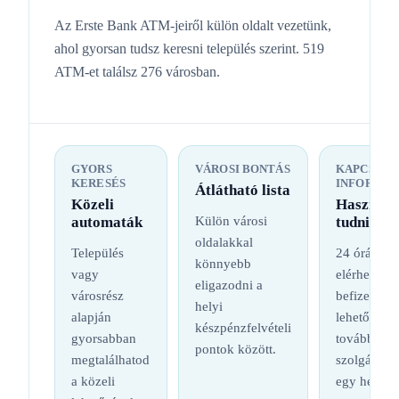
Az Erste Bank ATM-jeiről külön oldalt vezetünk,
ahol gyorsan tudsz keresni település szerint. 519
ATM-et találsz 276 városban.
GYORS
VÁROSI BONTÁS
KAPCSOL
KERESÉS
INFORMÁC
Átlátható lista
Közeli
Hasznos
automaták
Külön városi
tudnival
oldalakkal
Település
24 órás
könnyebb
vagy
elérhetőség
eligazodni a
városrész
befizetési
helyi
alapján
lehetőség é
készpénzfelvételi
gyorsabban
további
pontok között.
megtalálhatod
szolgáltatá
a közeli
egy helyen