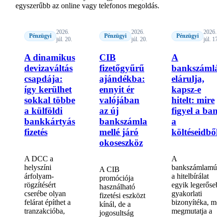
egyszerűbb az online vagy telefonos megoldás.
2026.
2026.
2026.
Pénzügyi
Pénzügyi
Pénzügyi
júl. 20.
júl. 20.
júl. 1
A dinamikus
CIB
A
devizaváltás
fizetőgyűrű
bankszáml
csapdája:
ajándékba:
elárulja,
így kerülhet
ennyit ér
kapsz-e
sokkal többe
valójában
hitelt: mire
a külföldi
az új
figyel a ba
bankkártyás
bankszámla
a
fizetés
mellé járó
költéseidbő
okoseszköz
A DCC a
A
helyszíni
bankszámlamú
A CIB
árfolyam-
a hitelbírálat
promóciója
rögzítésért
egyik legerőse
használható
cserébe olyan
gyakorlati
fizetési eszközt
felárat építhet a
bizonyítéka, m
kínál, de a
tranzakcióba,
megmutatja a
jogosultság