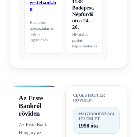
1138
erstebank.h
Budapest,
u
Népfürdő
utca 24-
Hivatalos
26.
tájékoztatás és
online
Hivatalos
ügyintézés
postai
kapcsolattartás
CÉGES HÁTTÉR
Az Erste
RÖVIDEN
Bankról
röviden
MAGYARORSZÁGI
JELENLÉT
Az Erste Bank
1998 óta
Hungary az