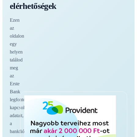
elérhetőségek
Ezen
az
oldalon
egy
helyen
találod
meg
az
Erste
Bank
legfontosabb
kapcsolati
adatait,
a
bankfiókokat