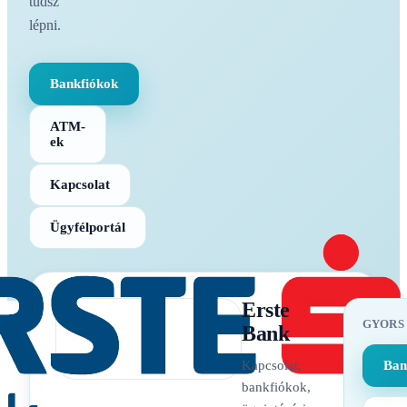
tudsz
lépni.
Bankfiókok
ATM-
ek
Kapcsolat
Ügyfélportál
Erste
GYORS
Bank
Kapcsolat,
Ban
bankfiókok,