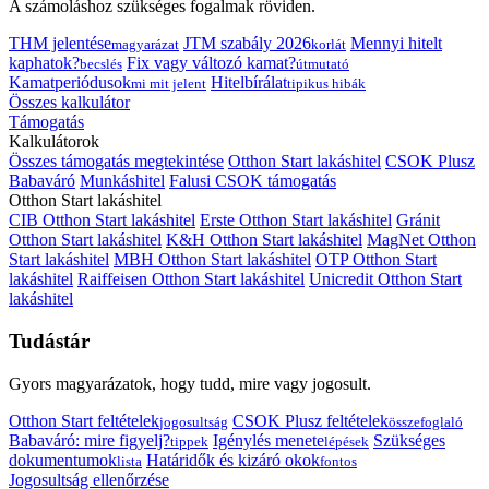
A számoláshoz szükséges fogalmak röviden.
THM jelentése
JTM szabály 2026
Mennyi hitelt
magyarázat
korlát
kaphatok?
Fix vagy változó kamat?
becslés
útmutató
Kamatperiódusok
Hitelbírálat
mi mit jelent
tipikus hibák
Összes kalkulátor
Támogatás
Kalkulátorok
Összes támogatás megtekintése
Otthon Start lakáshitel
CSOK Plusz
Babaváró
Munkáshitel
Falusi CSOK támogatás
Otthon Start lakáshitel
CIB Otthon Start lakáshitel
Erste Otthon Start lakáshitel
Gránit
Otthon Start lakáshitel
K&H Otthon Start lakáshitel
MagNet Otthon
Start lakáshitel
MBH Otthon Start lakáshitel
OTP Otthon Start
lakáshitel
Raiffeisen Otthon Start lakáshitel
Unicredit Otthon Start
lakáshitel
Tudástár
Gyors magyarázatok, hogy tudd, mire vagy jogosult.
Otthon Start feltételek
CSOK Plusz feltételek
jogosultság
összefoglaló
Babaváró: mire figyelj?
Igénylés menete
Szükséges
tippek
lépések
dokumentumok
Határidők és kizáró okok
lista
fontos
Jogosultság ellenőrzése