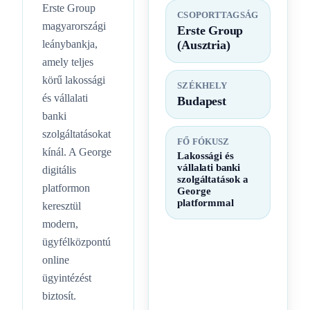
Erste Group
CSOPORTTAGSÁG
magyarországi
Erste Group
leánybankja,
(Ausztria)
amely teljes
körű lakossági
SZÉKHELY
és vállalati
Budapest
banki
szolgáltatásokat
FŐ FÓKUSZ
kínál. A George
Lakossági és
vállalati banki
digitális
szolgáltatások a
platformon
George
platformmal
keresztül
modern,
ügyfélközpontú
online
ügyintézést
biztosít.