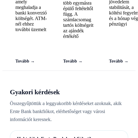
amely
jövedelem
több egymásra
meghaladja a
stabilitását, a
épülő feltételtől
banki konverzió
költési fegyel
függ. A
költségét. ATM-
és a hónap vég
számlacsomag
nél ehhez
pénzügyi
tartós költségeit
további üzemelt
az ajándék
értékétő
Tovább →
Tovább →
Tovább →
Gyakori kérdések
Összegyűjtöttük a leggyakoribb kérdéseket azoknak, akik
Erste Bank bankfiókot, elérhetőséget vagy városi
információt keresnek.