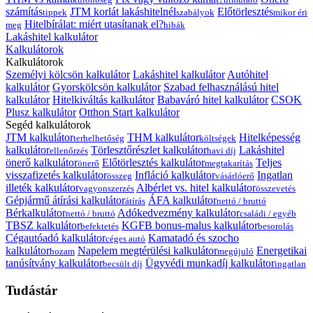
számítás
JTM korlát lakáshitelnél
Előtörlesztés
tippek
szabályok
mikor éri
Hitelbírálat: miért utasítanak el?
meg
hibák
Lakáshitel kalkulátor
Kalkulátorok
Kalkulátorok
Személyi kölcsön kalkulátor
Lakáshitel kalkulátor
Autóhitel
kalkulátor
Gyorskölcsön kalkulátor
Szabad felhasználású hitel
kalkulátor
Hitelkiváltás kalkulátor
Babaváró hitel kalkulátor
CSOK
Plusz kalkulátor
Otthon Start kalkulátor
Segéd kalkulátorok
JTM kalkulátor
THM kalkulátor
Hitelképesség
terhelhetőség
költségek
kalkulátor
Törlesztőrészlet kalkulátor
Lakáshitel
ellenőrzés
havi díj
önerő kalkulátor
Előtörlesztés kalkulátor
Teljes
önerő
megtakarítás
visszafizetés kalkulátor
Infláció kalkulátor
Ingatlan
összeg
vásárlóerő
illeték kalkulátor
Albérlet vs. hitel kalkulátor
vagyonszerzés
összevetés
Gépjármű átírási kalkulátor
ÁFA kalkulátor
átírás
nettó / bruttó
Bérkalkulátor
Adókedvezmény kalkulátor
nettó / bruttó
családi / egyéb
TBSZ kalkulátor
KGFB bonus-malus kalkulátor
befektetés
besorolás
Cégautóadó kalkulátor
Kamatadó és szocho
céges autó
kalkulátor
Napelem megtérülési kalkulátor
Energetikai
hozam
megújuló
tanúsítvány kalkulátor
Ügyvédi munkadíj kalkulátor
becsült díj
ingatlan
Tudástár