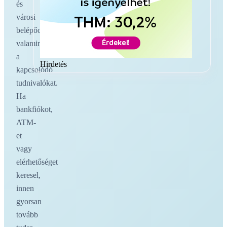
és
városi
belépőoldalakat,
valamint
a
Hirdetés
kapcsolódó
tudnivalókat.
Ha
bankfiókot,
ATM-
et
vagy
elérhetőséget
keresel,
innen
gyorsan
tovább