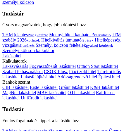
személyi kölcsön
Tudástár
Gyors magyarázatok, hogy jobb döntést hozz.
THM jelentése
Mennyi hitelt kaphatok?
JTM
magyarázat
kalkuláció
szabály 2026
Hitelkiváltás útmutató
Hitelképesség
korlátok
lépések
vizsgálat
Személyi kölcsön feltételek
ellenőrzés
gyakori kérdések
Személyi kölcsön kalkulátor
Lakáshitel
Kalkulátorok
Lakásvásárlás
Fogyasztóbarát lakáshitel
Otthon Start lakáshitel
Szabad felhasználásra
CSOK Plusz
Piaci zöld hitel
Türelmi idős
lakáshitel
Lakásfelújítási hitel
Adósságrendező hitel
Építési hitel
Bankok szerint
CIB lakáshitel
Erste lakáshitel
Gránit lakáshitel
K&H lakáshitel
MagNet lakáshitel
MBH lakáshitel
OTP lakáshitel
Raiffeisen
lakáshitel
UniCredit lakáshitel
Tudástár
Fontos fogalmak és tippek a lakáshitelhez.
THM vs kamat
Fix vagy változó kamat?
Önerő
különbség
útmutató