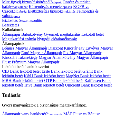
Mire figyelj biztosításkötésnél?
Önrész és területi
alapok
hatály
Kárrendezés menete
KGFB vs
magyarázat
lépések
Casco
Életbiztosítás típusok
Felmondás és
különbség
áttekintés
váltás
tippek
Biztosítás összehasonlító
Befektetés
Kalkulátorok
Állampapír
Babakötvény
Gyermek megtakarítás
Lekötött betét
Megtakarítási számla
Nyugdíj előtakarékosság
Állampapírok
Bónusz Magyar Állampapír
Diszkont Kincstárjegy
Egyéves Magyar
Állampapír
Euró Magyar Állampapír
Fix Magyar Állampapír
Kincstári Takarékjegy
Magyar Államkötvény
Magyar Állampapír
Plusz
Prémium Magyar Állampapír
Lekötött betét bankok szerint
CIB Bank lekötött betét
Erste Bank lekötött betét
Gránit Bank
lekötött betét
K&H Bank lekötött betét
MagNet Bank lekötött betét
MBH Bank lekötött betét
OTP Bank lekötött betét
Raiffeisen Bank
lekötött betét
Trive Bank lekötött betét
Unicredit Bank lekötött betét
Tudástár
Gyors magyarázatok a biztonságos megtakarításhoz.
Állampapír vagy bankbetét?
MÁP Plusz vs Bónusz
összevetés