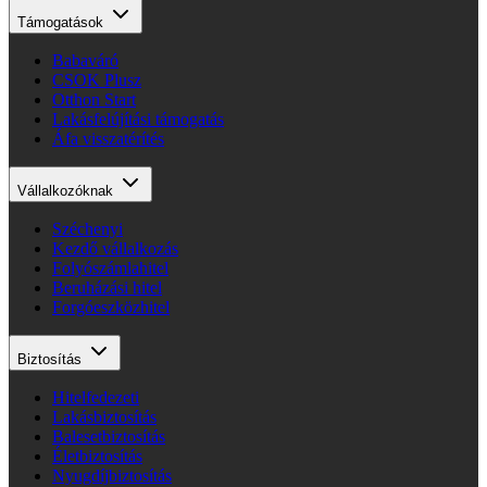
Támogatások
Babaváró
CSOK Plusz
Otthon Start
Lakásfelújítási támogatás
Áfa visszatérítés
Vállalkozóknak
Széchenyi
Kezdő vállalkozás
Folyószámlahitel
Beruházási hitel
Forgóeszközhitel
Biztosítás
Hitelfedezeti
Lakásbiztosítás
Balesetbiztosítás
Életbiztosítás
Nyugdíjbiztosítás