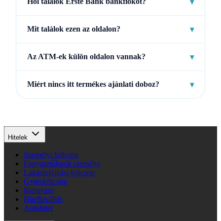
Hol találok Erste Bank bankfiókot?
▾
Mit találok ezen az oldalon?
▾
Az ATM-ek külön oldalon vannak?
▾
Miért nincs itt termékes ajánlati doboz?
▾
Hitelek
Személyi kölcsön
Fogyasztóbarát személyi
Lakásfelújítási kölcsön
Gyorskölcsön
Babaváró
Hitelkiváltás
Autóhitel