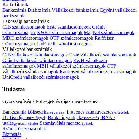
Kalkulátorok
Bankszámla
Diákszámla
Vállalkozói bankszámla
Egyéni vállalkozói
bankszámla
Lakossági bankszámlák
CIB számlacsomagok
Erste számlacsomagok
Gránit
számlacsomagok
K&H számlacsomagok
MagNet számlacsomagok
MBH számlacsomagok
OTP számlacsomagok
Raiffeisen
számlacsomagok
UniCredit számlacsomagok
Vállalkozói bankszámlák
CIB vállalkozói számlacsomagok
Erste vállalkozói számlacsomagok
Gránit vállalkozói számlacsomagok
K&H vállalkozói
számlacsomagok
MBH vállalkozói számlacsomagok
OTP
vállalkozói számlacsomagok
Raiffeisen vállalkozói számlacsomagok
UniCredit vállalkozói számlacsomagok
Tudástár
Gyors segítség a költségek és díjak megértéséhez.
Bankszámla költségek
Ingyenes számlavezetés
magyarázat
feltételek
Utalási díjak
Bankkártya díjak
IBAN /
mire figyelj
összevetés
utalás
Számlaváltás menete
gyakori kérdés
lépések
Számla összehasonlító
Biztosítás