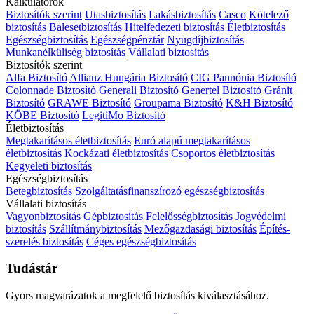
Kalkulátorok
Biztosítók szerint
Utasbiztosítás
Lakásbiztosítás
Casco
Kötelező
biztosítás
Balesetbiztosítás
Hitelfedezeti biztosítás
Életbiztosítás
Egészségbiztosítás
Egészségpénztár
Nyugdíjbiztosítás
Munkanélküliség biztosítás
Vállalati biztosítás
Biztosítók szerint
Alfa Biztosító
Allianz Hungária Biztosító
CIG Pannónia Biztosító
Colonnade Biztosító
Generali Biztosító
Genertel Biztosító
Gránit
Biztosító
GRAWE Biztosító
Groupama Biztosító
K&H Biztosító
KÖBE Biztosító
LegitiMo Biztosító
Életbiztosítás
Megtakarításos életbiztosítás
Euró alapú megtakarításos
életbiztosítás
Kockázati életbiztosítás
Csoportos életbiztosítás
Kegyeleti biztosítás
Egészségbiztosítás
Betegbiztosítás
Szolgáltatásfinanszírozó egészségbiztosítás
Vállalati biztosítás
Vagyonbiztosítás
Gépbiztosítás
Felelősségbiztosítás
Jogvédelmi
biztosítás
Szállítmánybiztosítás
Mezőgazdasági biztosítás
Építés-
szerelés biztosítás
Céges egészségbiztosítás
Tudástár
Gyors magyarázatok a megfelelő biztosítás kiválasztásához.