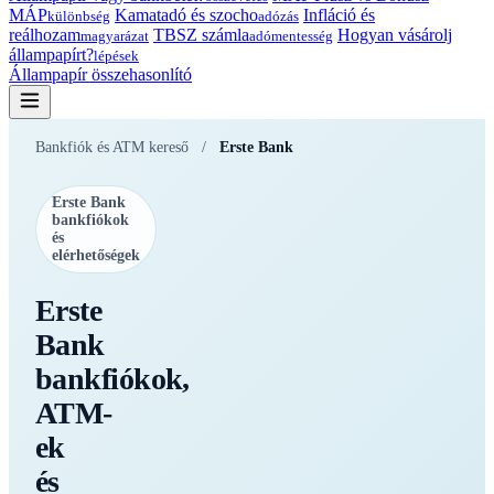
MÁP
Kamatadó és szocho
Infláció és
különbség
adózás
reálhozam
TBSZ számla
Hogyan vásárolj
magyarázat
adómentesség
állampapírt?
lépések
Állampapír összehasonlító
Bankfiók és ATM kereső
/
Erste Bank
Erste Bank
bankfiókok
és
elérhetőségek
Erste
Bank
bankfiókok,
ATM-
ek
és