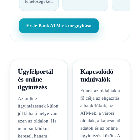
lehetőségeket.
Erste Bank ATM-ek megnyitása
Ügyfélportál
Kapcsolódó
és online
tudnivalók
ügyintézés
Ennek az oldalnak a
fő célja az eligazítás
Az online
a bankfiókok, az
ügyintézésnek külön,
ATM-ek, a városi
jól látható helye van
oldalak, a kapcsolati
ezen az oldalon. Ha
adatok és az online
nem bankfiókot
ügyintézés között. A
keresel, hanem