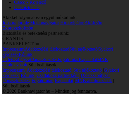
Casco • Kötelező
Utasbiztosítás
Akikkel folyamatosan együttműködünk:
Jobsora
jooble
Meteonavigator
Hírnavigátor
Akölcsön
Expresszkölcsön
Biztosítási és befektetési partnerünk:
GRANTIS
BANKSELECT.hu
Impresszum
Adatkezelési tájékoztató
Süti tájékoztató
Gyakori
kérdések
Rólunk
Üzletszabályzat
Panaszkezelés
Fogalomtár
Kapcsolat
MNB
alkalmazások
Süti beállítások
Impresszum
|
Adatkezelési tájékoztató
|
Süti tájékoztató
|
Gyakori
kérdések
|
Rólunk
|
Csatlakozz partnerként
|
Üzletszabályzat
|
Panaszkezelés
|
Fogalomtár
|
Kapcsolat
|
MNB alkalmazások
|
Süti beállítások
© 2026 Banknavigator.hu – Minden jog fenntartva.