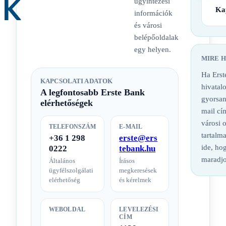
ügyintézési
Ka
információk
és városi
belépőoldalak
egy helyen.
MIRE 
Ha Erst
KAPCSOLATI ADATOK
hivatalo
A legfontosabb Erste Bank
gyorsan
elérhetőségek
mail cí
városi 
TELEFONSZÁM
E-MAIL
tartalm
+36 1 298
erste@ers
ide, hog
0222
tebank.hu
maradjo
Általános
Írásos
ügyfélszolgálati
megkeresések
elérhetőség
és kérelmek
WEBOLDAL
LEVELEZÉSI
CÍM