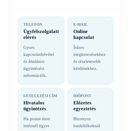
TELEFON
E-MAIL
Ügyfélszolgálati
Online
elérés
kapcsolat
Gyors
Írásos
kapcsolatfelvétel
megkeresésekhez
és általános
és részletesebb
ügyintézési
kérdésekhez.
információk.
LEVELEZÉSI CÍM
IDŐPONT
Hivatalos
Előzetes
ügyintézés
egyeztetés
Ha postai úton
Bizonyos
intéznél ügyet
bankfiókoknál