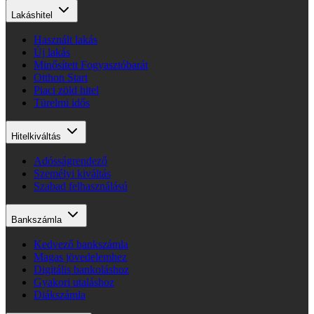
Lakáshitel
Használt lakás
Új lakás
Minősített Fogyasztóbarát
Otthon Start
Piaci zöld hitel
Türelmi idős
Hitelkiváltás
Adósságrendező
Személyi kiváltás
Szabad felhasználású
Bankszámla
Kedvező bankszámla
Magas jövedelemhez
Digitális bankoláshoz
Gyakori utaláshoz
Diákszámla