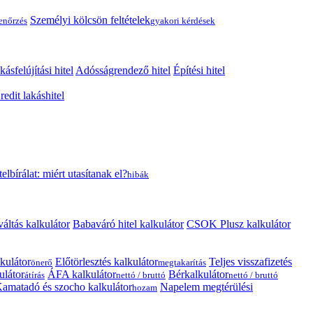
Személyi kölcsön feltételek
lenőrzés
gyakori kérdések
kásfelújítási hitel
Adósságrendező hitel
Építési hitel
edit lakáshitel
telbírálat: miért utasítanak el?
hibák
váltás kalkulátor
Babaváró hitel kalkulátor
CSOK Plusz kalkulátor
kulátor
Előtörlesztés kalkulátor
Teljes visszafizetés
önerő
megtakarítás
ulátor
ÁFA kalkulátor
Bérkalkulátor
átírás
nettó / bruttó
nettó / bruttó
amatadó és szocho kalkulátor
Napelem megtérülési
hozam