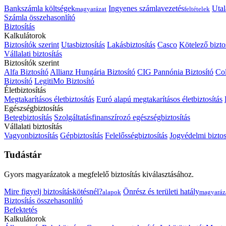
Bankszámla költségek
Ingyenes számlavezetés
Utal
magyarázat
feltételek
Számla összehasonlító
Biztosítás
Kalkulátorok
Biztosítók szerint
Utasbiztosítás
Lakásbiztosítás
Casco
Kötelező bizto
Vállalati biztosítás
Biztosítók szerint
Alfa Biztosító
Allianz Hungária Biztosító
CIG Pannónia Biztosító
Col
Biztosító
LegitiMo Biztosító
Életbiztosítás
Megtakarításos életbiztosítás
Euró alapú megtakarításos életbiztosítás
Egészségbiztosítás
Betegbiztosítás
Szolgáltatásfinanszírozó egészségbiztosítás
Vállalati biztosítás
Vagyonbiztosítás
Gépbiztosítás
Felelősségbiztosítás
Jogvédelmi biztos
Tudástár
Gyors magyarázatok a megfelelő biztosítás kiválasztásához.
Mire figyelj biztosításkötésnél?
Önrész és területi hatály
alapok
magyaráz
Biztosítás összehasonlító
Befektetés
Kalkulátorok