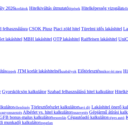
ály 2026
Hitelkiváltás útmutató
Hitelképesség vizsgálat
korlátok
lépések
el
 felhasználásra
CSOK Plusz
Piaci zöld hitel
Türelmi idős lakáshitel
La
t lakáshitel
MBH lakáshitel
OTP lakáshitel
Raiffeisen lakáshitel
UniCr
ítás
JTM korlát lakáshitelnél
Előtörlesztés
Hi
tippek
szabályok
mikor éri meg
r
Gyorskölcsön kalkulátor
Szabad felhasználású hitel kalkulátor
Hitelki
lkulátor
Törlesztőrészlet kalkulátor
Lakáshitel önerő kal
ellenőrzés
havi díj
Albérlet vs. hitel kalkulátor
Gépjármű átírási kalk
vagyonszerzés
összevetés
GFB bonus-malus kalkulátor
Cégautóadó kalkulátor
K
besorolás
céges autó
i munkadíj kalkulátor
ingatlan