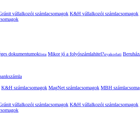
Gránit vállalkozói számlacsomagok
K&H vállalkozói számlacsomagok
acsomagok
éges dokumentumok
Mikor jó a folyószámlahitel?
Beruházás
lista
gyakorlati
 bankszámla
K&H számlacsomagok
MagNet számlacsomagok
MBH számlacsoma
Gránit vállalkozói számlacsomagok
K&H vállalkozói számlacsomagok
acsomagok