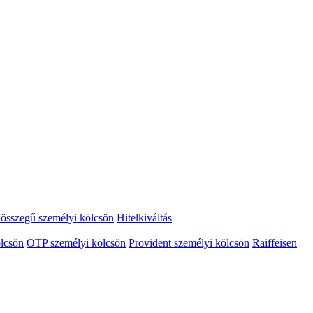
összegű személyi kölcsön
Hitelkiváltás
lcsön
OTP személyi kölcsön
Provident személyi kölcsön
Raiffeisen