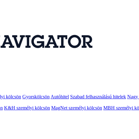
lyi kölcsön
Gyorskölcsön
Autóhitel
Szabad felhasználású hitelek
Nagy 
ön
K&H személyi kölcsön
MagNet személyi kölcsön
MBH személyi kö