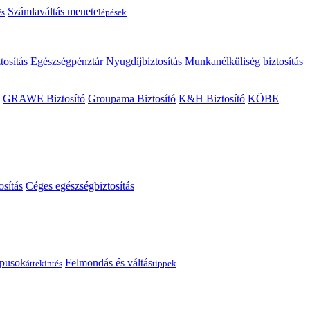
Számlaváltás menete
és
lépések
tosítás
Egészségpénztár
Nyugdíjbiztosítás
Munkanélküliség biztosítás
GRAWE Biztosító
Groupama Biztosító
K&H Biztosító
KÖBE
osítás
Céges egészségbiztosítás
típusok
Felmondás és váltás
áttekintés
tippek