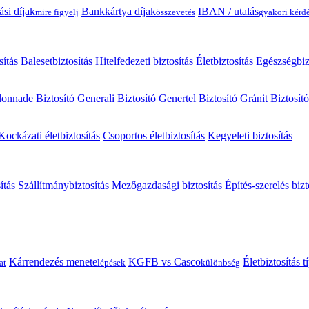
ási díjak
Bankkártya díjak
IBAN / utalás
mire figyelj
összevetés
gyakori kérd
sítás
Balesetbiztosítás
Hitelfedezeti biztosítás
Életbiztosítás
Egészségbiz
onnade Biztosító
Generali Biztosító
Genertel Biztosító
Gránit Biztosító
Kockázati életbiztosítás
Csoportos életbiztosítás
Kegyeleti biztosítás
ítás
Szállítmánybiztosítás
Mezőgazdasági biztosítás
Építés-szerelés bizt
Kárrendezés menete
KGFB vs Casco
Életbiztosítás 
at
lépések
különbség