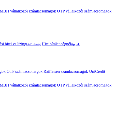
MBH vállalkozói számlacsomagok
OTP vállalkozói számlacsomagok
i hitel vs lízing
Hitelbírálat cégnél
különbség
tippek
gok
OTP számlacsomagok
Raiffeisen számlacsomagok
UniCredit
MBH vállalkozói számlacsomagok
OTP vállalkozói számlacsomagok