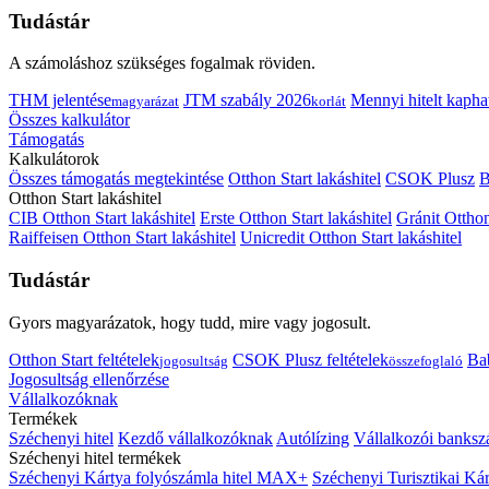
Tudástár
A számoláshoz szükséges fogalmak röviden.
THM jelentése
JTM szabály 2026
Mennyi hitelt kapha
magyarázat
korlát
Összes kalkulátor
Támogatás
Kalkulátorok
Összes támogatás megtekintése
Otthon Start lakáshitel
CSOK Plusz
B
Otthon Start lakáshitel
CIB Otthon Start lakáshitel
Erste Otthon Start lakáshitel
Gránit Otthon
Raiffeisen Otthon Start lakáshitel
Unicredit Otthon Start lakáshitel
Tudástár
Gyors magyarázatok, hogy tudd, mire vagy jogosult.
Otthon Start feltételek
CSOK Plusz feltételek
Bab
jogosultság
összefoglaló
Jogosultság ellenőrzése
Vállalkozóknak
Termékek
Széchenyi hitel
Kezdő vállalkozóknak
Autólízing
Vállalkozói banksz
Széchenyi hitel termékek
Széchenyi Kártya folyószámla hitel MAX+
Széchenyi Turisztikai 