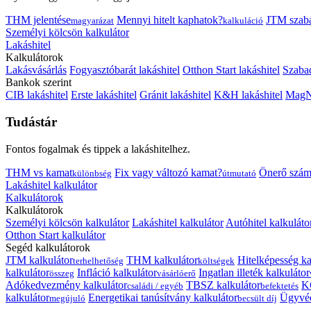
THM jelentése
Mennyi hitelt kaphatok?
JTM szab
magyarázat
kalkuláció
Személyi kölcsön kalkulátor
Lakáshitel
Kalkulátorok
Lakásvásárlás
Fogyasztóbarát lakáshitel
Otthon Start lakáshitel
Szabad
Bankok szerint
CIB lakáshitel
Erste lakáshitel
Gránit lakáshitel
K&H lakáshitel
MagNe
Tudástár
Fontos fogalmak és tippek a lakáshitelhez.
THM vs kamat
Fix vagy változó kamat?
Önerő szám
különbség
útmutató
Lakáshitel kalkulátor
Kalkulátorok
Kalkulátorok
Személyi kölcsön kalkulátor
Lakáshitel kalkulátor
Autóhitel kalkuláto
Otthon Start kalkulátor
Segéd kalkulátorok
JTM kalkulátor
THM kalkulátor
Hitelképesség ka
terhelhetőség
költségek
kalkulátor
Infláció kalkulátor
Ingatlan illeték kalkulátor
összeg
vásárlóerő
Adókedvezmény kalkulátor
TBSZ kalkulátor
K
családi / egyéb
befektetés
kalkulátor
Energetikai tanúsítvány kalkulátor
Ügyvéd
megújuló
becsült díj