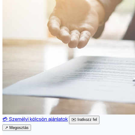
💳
Személyi kölcsön ajánlatok
✉️
Iratkozz fel
↗
Megosztás