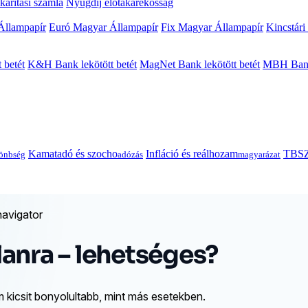
arítási számla
Nyugdíj előtakarékosság
Állampapír
Euró Magyar Állampapír
Fix Magyar Állampapír
Kincstári
 betét
K&H Bank lekötött betét
MagNet Bank lekötött betét
MBH Bank 
Kamatadó és szocho
Infláció és reálhozam
TBSZ
önbség
adózás
magyarázat
avigator
tlanra – lehetséges?
ám kicsit bonyolultabb, mint más esetekben.