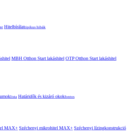
Hitelbírálat
nt
tipikus hibák
shitel
MBH Otthon Start lakáshitel
OTP Otthon Start lakáshitel
tumok
Határidők és kizáró okok
lista
fontos
itel MAX+
Széchenyi mikrohitel MAX+
Széchenyi lízingkonstrukció