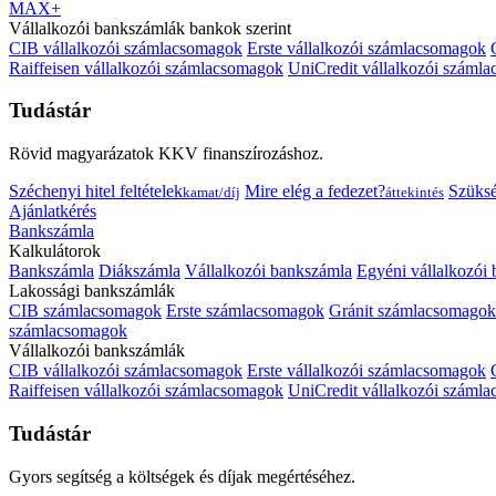
MAX+
Vállalkozói bankszámlák bankok szerint
CIB vállalkozói számlacsomagok
Erste vállalkozói számlacsomagok
Raiffeisen vállalkozói számlacsomagok
UniCredit vállalkozói száml
Tudástár
Rövid magyarázatok KKV finanszírozáshoz.
Széchenyi hitel feltételek
Mire elég a fedezet?
Szüks
kamat/díj
áttekintés
Ajánlatkérés
Bankszámla
Kalkulátorok
Bankszámla
Diákszámla
Vállalkozói bankszámla
Egyéni vállalkozói
Lakossági bankszámlák
CIB számlacsomagok
Erste számlacsomagok
Gránit számlacsomagok
számlacsomagok
Vállalkozói bankszámlák
CIB vállalkozói számlacsomagok
Erste vállalkozói számlacsomagok
Raiffeisen vállalkozói számlacsomagok
UniCredit vállalkozói száml
Tudástár
Gyors segítség a költségek és díjak megértéséhez.