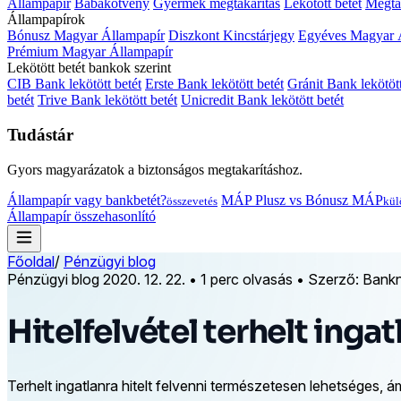
Állampapír
Babakötvény
Gyermek megtakarítás
Lekötött betét
Megtak
Állampapírok
Bónusz Magyar Állampapír
Diszkont Kincstárjegy
Egyéves Magyar 
Prémium Magyar Állampapír
Lekötött betét bankok szerint
CIB Bank lekötött betét
Erste Bank lekötött betét
Gránit Bank lekötött
betét
Trive Bank lekötött betét
Unicredit Bank lekötött betét
Tudástár
Gyors magyarázatok a biztonságos megtakarításhoz.
Állampapír vagy bankbetét?
MÁP Plusz vs Bónusz MÁP
összevetés
kül
Állampapír összehasonlító
Főoldal
/
Pénzügyi blog
Pénzügyi blog
2020. 12. 22.
•
1 perc olvasás
•
Szerző: Bankn
Hitelfelvétel terhelt inga
Terhelt ingatlanra hitelt felvenni természetesen lehetséges, 