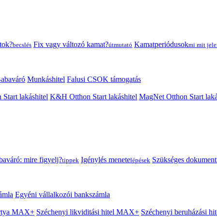
tok?
Fix vagy változó kamat?
Kamatperiódusok
becslés
útmutató
mi mit jele
abaváró
Munkáshitel
Falusi CSOK támogatás
 Start lakáshitel
K&H Otthon Start lakáshitel
MagNet Otthon Start laká
aváró: mire figyelj?
Igénylés menete
Szükséges dokumen
tippek
lépések
ámla
Egyéni vállalkozói bankszámla
Kártya MAX+
Széchenyi likviditási hitel MAX+
Széchenyi beruházási h