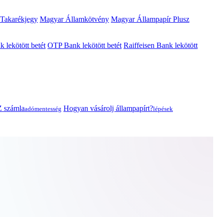
 Takarékjegy
Magyar Államkötvény
Magyar Állampapír Plusz
lekötött betét
OTP Bank lekötött betét
Raiffeisen Bank lekötött
 számla
Hogyan vásárolj állampapírt?
adómentesség
lépések