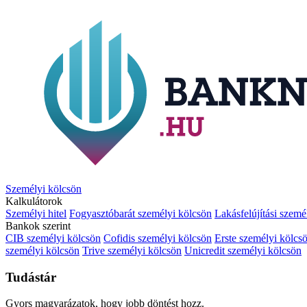
Személyi kölcsön
Kalkulátorok
Személyi hitel
Fogyasztóbarát személyi kölcsön
Lakásfelújítási szemé
Bankok szerint
CIB személyi kölcsön
Cofidis személyi kölcsön
Erste személyi kölcs
személyi kölcsön
Trive személyi kölcsön
Unicredit személyi kölcsön
Tudástár
Gyors magyarázatok, hogy jobb döntést hozz.