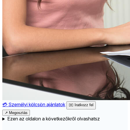
💳
Személyi kölcsön ajánlatok
✉️
Iratkozz fel
↗
Megosztás
Ezen az oldalon a következőkről olvashatsz