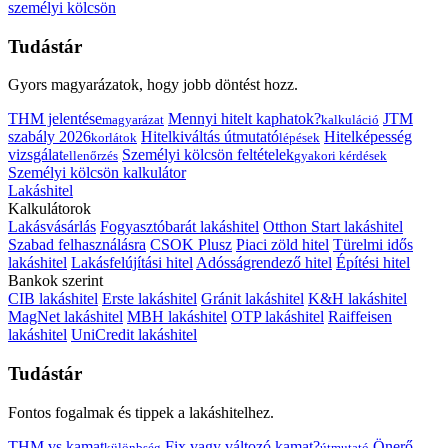
személyi kölcsön
Tudástár
Gyors magyarázatok, hogy jobb döntést hozz.
THM jelentése
Mennyi hitelt kaphatok?
JTM
magyarázat
kalkuláció
szabály 2026
Hitelkiváltás útmutató
Hitelképesség
korlátok
lépések
vizsgálat
Személyi kölcsön feltételek
ellenőrzés
gyakori kérdések
Személyi kölcsön kalkulátor
Lakáshitel
Kalkulátorok
Lakásvásárlás
Fogyasztóbarát lakáshitel
Otthon Start lakáshitel
Szabad felhasználásra
CSOK Plusz
Piaci zöld hitel
Türelmi idős
lakáshitel
Lakásfelújítási hitel
Adósságrendező hitel
Építési hitel
Bankok szerint
CIB lakáshitel
Erste lakáshitel
Gránit lakáshitel
K&H lakáshitel
MagNet lakáshitel
MBH lakáshitel
OTP lakáshitel
Raiffeisen
lakáshitel
UniCredit lakáshitel
Tudástár
Fontos fogalmak és tippek a lakáshitelhez.
THM vs kamat
Fix vagy változó kamat?
Önerő
különbség
útmutató