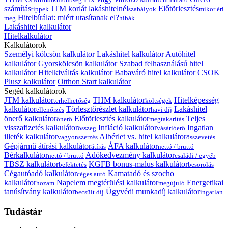
számítás
JTM korlát lakáshitelnél
Előtörlesztés
tippek
szabályok
mikor éri
Hitelbírálat: miért utasítanak el?
meg
hibák
Lakáshitel kalkulátor
Hitelkalkulátor
Kalkulátorok
Személyi kölcsön kalkulátor
Lakáshitel kalkulátor
Autóhitel
kalkulátor
Gyorskölcsön kalkulátor
Szabad felhasználású hitel
kalkulátor
Hitelkiváltás kalkulátor
Babaváró hitel kalkulátor
CSOK
Plusz kalkulátor
Otthon Start kalkulátor
Segéd kalkulátorok
JTM kalkulátor
THM kalkulátor
Hitelképesség
terhelhetőség
költségek
kalkulátor
Törlesztőrészlet kalkulátor
Lakáshitel
ellenőrzés
havi díj
önerő kalkulátor
Előtörlesztés kalkulátor
Teljes
önerő
megtakarítás
visszafizetés kalkulátor
Infláció kalkulátor
Ingatlan
összeg
vásárlóerő
illeték kalkulátor
Albérlet vs. hitel kalkulátor
vagyonszerzés
összevetés
Gépjármű átírási kalkulátor
ÁFA kalkulátor
átírás
nettó / bruttó
Bérkalkulátor
Adókedvezmény kalkulátor
nettó / bruttó
családi / egyéb
TBSZ kalkulátor
KGFB bonus-malus kalkulátor
befektetés
besorolás
Cégautóadó kalkulátor
Kamatadó és szocho
céges autó
kalkulátor
Napelem megtérülési kalkulátor
Energetikai
hozam
megújuló
tanúsítvány kalkulátor
Ügyvédi munkadíj kalkulátor
becsült díj
ingatlan
Tudástár