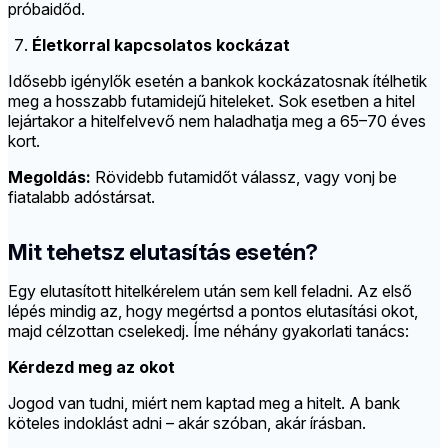
próbaidőd.
Életkorral kapcsolatos kockázat
Idősebb igénylők esetén a bankok kockázatosnak ítélhetik
meg a hosszabb futamidejű hiteleket. Sok esetben a hitel
lejártakor a hitelfelvevő nem haladhatja meg a 65–70 éves
kort.
Megoldás:
Rövidebb futamidőt válassz, vagy vonj be
fiatalabb adóstársat.
Mit tehetsz elutasítás esetén?
Egy elutasított hitelkérelem után sem kell feladni. Az első
lépés mindig az, hogy megértsd a pontos elutasítási okot,
majd célzottan cselekedj. Íme néhány gyakorlati tanács:
Kérdezd meg az okot
Jogod van tudni, miért nem kaptad meg a hitelt. A bank
köteles indoklást adni – akár szóban, akár írásban.