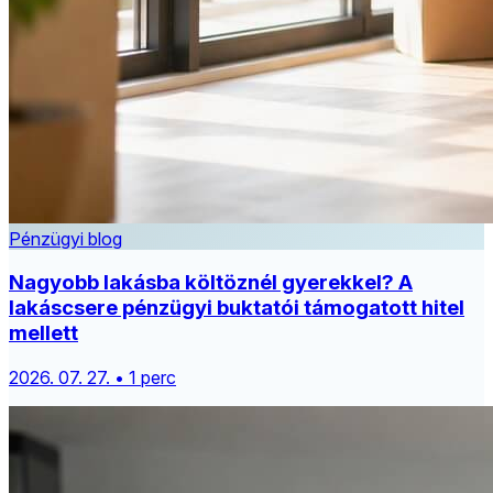
Pénzügyi blog
Nagyobb lakásba költöznél gyerekkel? A
lakáscsere pénzügyi buktatói támogatott hitel
mellett
2026. 07. 27. • 1 perc