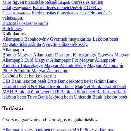
Mire figyelj biztosításkötésnél?
Önrész és területi
alapok
hatály
Kárrendezés menete
KGFB vs
magyarázat
lépések
Casco
Életbiztosítás típusok
Felmondás és
különbség
áttekintés
váltás
tippek
Biztosítás összehasonlító
Befektetés
Kalkulátorok
Állampapír
Babakötvény
Gyermek megtakarítás
Lekötött betét
Megtakarítási számla
Nyugdíj előtakarékosság
Állampapírok
Bónusz Magyar Állampapír
Diszkont Kincstárjegy
Egyéves Magyar
Állampapír
Euró Magyar Állampapír
Fix Magyar Állampapír
Kincstári Takarékjegy
Magyar Államkötvény
Magyar Állampapír
Plusz
Prémium Magyar Állampapír
Lekötött betét bankok szerint
CIB Bank lekötött betét
Erste Bank lekötött betét
Gránit Bank
lekötött betét
K&H Bank lekötött betét
MagNet Bank lekötött betét
MBH Bank lekötött betét
OTP Bank lekötött betét
Raiffeisen Bank
lekötött betét
Trive Bank lekötött betét
Unicredit Bank lekötött betét
Tudástár
Gyors magyarázatok a biztonságos megtakarításhoz.
Állampapír vagy bankbetét?
MÁP Plusz vs Bónusz
összevetés