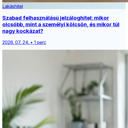
Lakáshitel
Szabad felhasználású jelzáloghitel: mikor
olcsóbb, mint a személyi kölcsön, és mikor túl
nagy kockázat?
2026. 07. 24. • 1 perc