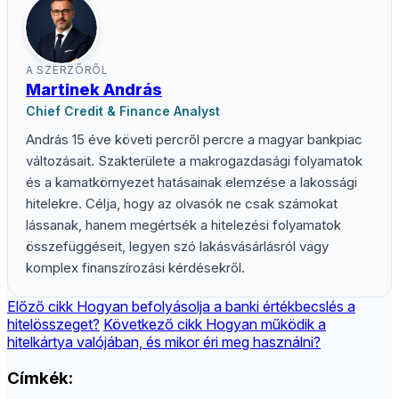
A SZERZŐRŐL
Martinek András
Chief Credit & Finance Analyst
András 15 éve követi percről percre a magyar bankpiac
változásait. Szakterülete a makrogazdasági folyamatok
és a kamatkörnyezet hatásainak elemzése a lakossági
hitelekre. Célja, hogy az olvasók ne csak számokat
lássanak, hanem megértsék a hitelezési folyamatok
összefüggéseit, legyen szó lakásvásárlásról vagy
komplex finanszírozási kérdésekről.
Előző cikk
Hogyan befolyásolja a banki értékbecslés a
hitelösszeget?
Következő cikk
Hogyan működik a
hitelkártya valójában, és mikor éri meg használni?
Címkék: