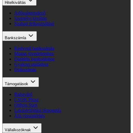
Hitelkiváltás
Adósságrendező
Személyi kiváltás
Szabad felhasználású
Bankszámla
Kedvező bankszámla
Magas jövedelemhez
Digitális bankoláshoz
Gyakori utaláshoz
Diákszámla
Támogatások
Babaváró
CSOK Plusz
Otthon Start
Lakásfelújítási támogatás
Áfa visszatérítés
Vállalkozóknak