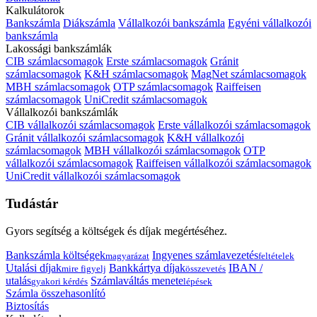
Kalkulátorok
Bankszámla
Diákszámla
Vállalkozói bankszámla
Egyéni vállalkozói
bankszámla
Lakossági bankszámlák
CIB számlacsomagok
Erste számlacsomagok
Gránit
számlacsomagok
K&H számlacsomagok
MagNet számlacsomagok
MBH számlacsomagok
OTP számlacsomagok
Raiffeisen
számlacsomagok
UniCredit számlacsomagok
Vállalkozói bankszámlák
CIB vállalkozói számlacsomagok
Erste vállalkozói számlacsomagok
Gránit vállalkozói számlacsomagok
K&H vállalkozói
számlacsomagok
MBH vállalkozói számlacsomagok
OTP
vállalkozói számlacsomagok
Raiffeisen vállalkozói számlacsomagok
UniCredit vállalkozói számlacsomagok
Tudástár
Gyors segítség a költségek és díjak megértéséhez.
Bankszámla költségek
Ingyenes számlavezetés
magyarázat
feltételek
Utalási díjak
Bankkártya díjak
IBAN /
mire figyelj
összevetés
utalás
Számlaváltás menete
gyakori kérdés
lépések
Számla összehasonlító
Biztosítás