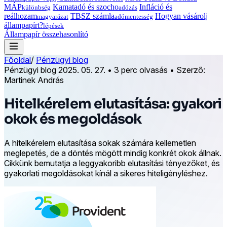
MÁP
Kamatadó és szocho
Infláció és
különbség
adózás
reálhozam
TBSZ számla
Hogyan vásárolj
magyarázat
adómentesség
állampapírt?
lépések
Állampapír összehasonlító
Főoldal
/
Pénzügyi blog
Pénzügyi blog
2025. 05. 27.
•
3 perc olvasás
•
Szerző:
Martinek András
Hitelkérelem elutasítása: gyakori
okok és megoldások
A hitelkérelem elutasítása sokak számára kellemetlen
meglepetés, de a döntés mögött mindig konkrét okok állnak.
Cikkünk bemutatja a leggyakoribb elutasítási tényezőket, és
gyakorlati megoldásokat kínál a sikeres hiteligényléshez.