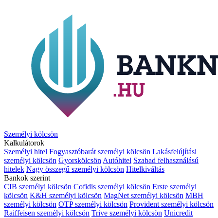
Személyi kölcsön
Kalkulátorok
Személyi hitel
Fogyasztóbarát személyi kölcsön
Lakásfelújítási
személyi kölcsön
Gyorskölcsön
Autóhitel
Szabad felhasználású
hitelek
Nagy összegű személyi kölcsön
Hitelkiváltás
Bankok szerint
CIB személyi kölcsön
Cofidis személyi kölcsön
Erste személyi
kölcsön
K&H személyi kölcsön
MagNet személyi kölcsön
MBH
személyi kölcsön
OTP személyi kölcsön
Provident személyi kölcsön
Raiffeisen személyi kölcsön
Trive személyi kölcsön
Unicredit