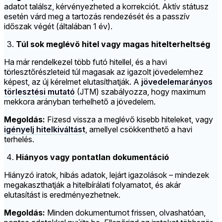
adatot találsz, kérvényezheted a korrekciót. Aktív státusz
esetén várd meg a tartozás rendezését és a passzív
időszak végét (általában 1 év).
Túl sok meglévő hitel vagy magas hitelterheltség
Ha már rendelkezel több futó hitellel, és a havi
törlesztőrészleteid túl magasak az igazolt jövedelemhez
képest, az új kérelmet elutasíthatják. A
jövedelemarányos
törlesztési mutató
(JTM) szabályozza, hogy maximum
mekkora arányban terhelhető a jövedelem.
Megoldás:
Fizesd vissza a meglévő kisebb hiteleket, vagy
igényelj hitelkiváltást
, amellyel csökkenthető a havi
terhelés.
Hiányos vagy pontatlan dokumentáció
Hiányzó iratok, hibás adatok, lejárt igazolások – mindezek
megakaszthatják a hitelbírálati folyamatot, és akár
elutasítást is eredményezhetnek.
Megoldás:
Minden dokumentumot frissen, olvashatóan,