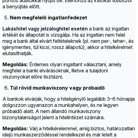
pontos adatokkal nyújts be. Ellenőrizd az iratokat többször
a benyújtás előtt.
Nem megfelelő ingatlanfedezet
Lakáshitel vagy jelzáloghitel esetén
a bank az ingatlan
értékét és állapotát is vizsgálja. Ha az ingatlan nem felel
meg a bank által elvárt feltételeknek (pl. nem per-, teher-, és
igénymentes, túl kicsi, rossz állapotú), akkor a hitelkérelmet
elutasíthatják.
Megoldás:
Érdemes olyan ingatlant választani, amely
megfelel a banki elvárásoknak, illetve a tulajdoni
viszonyokat előre tisztázni.
Túl rövid munkaviszony vagy próbaidő
A bankok elvárják, hogy a hiteligénylő legalább 3–6 hónapja
dolgozzon ugyanazon a munkahelyen, és ne legyen
próbaidő alatt. A nem állandó munkaviszony
bizonytalanságot jelent a hitelintézet számára.
Megoldás:
Várj a hitelkérelemmel, amíg biztos, határozatlan
idejű munkaszerződéssel rendelkezel és már letelt a