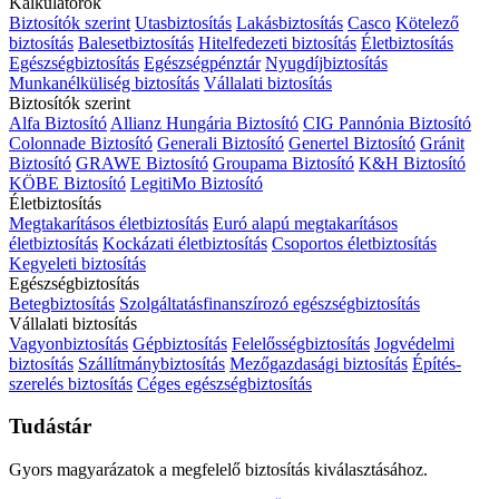
Kalkulátorok
Biztosítók szerint
Utasbiztosítás
Lakásbiztosítás
Casco
Kötelező
biztosítás
Balesetbiztosítás
Hitelfedezeti biztosítás
Életbiztosítás
Egészségbiztosítás
Egészségpénztár
Nyugdíjbiztosítás
Munkanélküliség biztosítás
Vállalati biztosítás
Biztosítók szerint
Alfa Biztosító
Allianz Hungária Biztosító
CIG Pannónia Biztosító
Colonnade Biztosító
Generali Biztosító
Genertel Biztosító
Gránit
Biztosító
GRAWE Biztosító
Groupama Biztosító
K&H Biztosító
KÖBE Biztosító
LegitiMo Biztosító
Életbiztosítás
Megtakarításos életbiztosítás
Euró alapú megtakarításos
életbiztosítás
Kockázati életbiztosítás
Csoportos életbiztosítás
Kegyeleti biztosítás
Egészségbiztosítás
Betegbiztosítás
Szolgáltatásfinanszírozó egészségbiztosítás
Vállalati biztosítás
Vagyonbiztosítás
Gépbiztosítás
Felelősségbiztosítás
Jogvédelmi
biztosítás
Szállítmánybiztosítás
Mezőgazdasági biztosítás
Építés-
szerelés biztosítás
Céges egészségbiztosítás
Tudástár
Gyors magyarázatok a megfelelő biztosítás kiválasztásához.