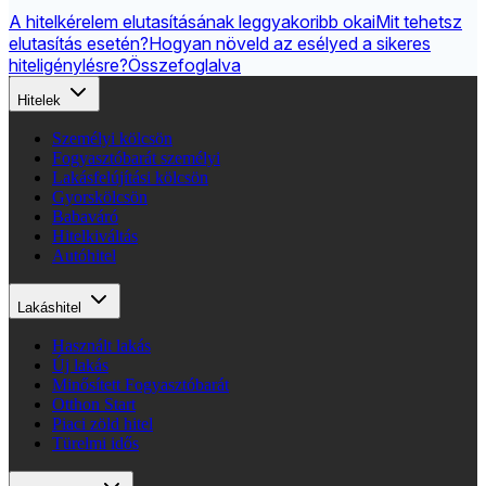
A hitelkérelem elutasításának leggyakoribb okai
Mit tehetsz
elutasítás esetén?
Hogyan növeld az esélyed a sikeres
hiteligénylésre?
Összefoglalva
Hitelek
Személyi kölcsön
Fogyasztóbarát személyi
Lakásfelújítási kölcsön
Gyorskölcsön
Babaváró
Hitelkiváltás
Autóhitel
Lakáshitel
Használt lakás
Új lakás
Minősített Fogyasztóbarát
Otthon Start
Piaci zöld hitel
Türelmi idős