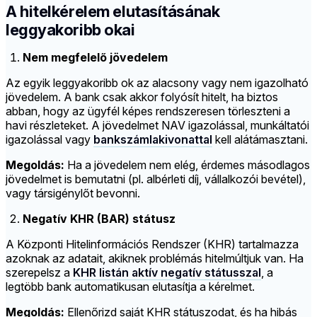
A hitelkérelem elutasításának
leggyakoribb okai
Nem megfelelő jövedelem
Az egyik leggyakoribb ok az alacsony vagy nem igazolható
jövedelem. A bank csak akkor folyósít hitelt, ha biztos
abban, hogy az ügyfél képes rendszeresen törleszteni a
havi részleteket. A jövedelmet NAV igazolással, munkáltatói
igazolással vagy
bankszámlakivonattal
kell alátámasztani.
Megoldás:
Ha a jövedelem nem elég, érdemes másodlagos
jövedelmet is bemutatni (pl. albérleti díj, vállalkozói bevétel),
vagy társigénylőt bevonni.
Negatív KHR (BAR) státusz
A Központi Hitelinformációs Rendszer (KHR) tartalmazza
azoknak az adatait, akiknek problémás hitelmúltjuk van. Ha
szerepelsz a
KHR listán aktív negatív státusszal
, a
legtöbb bank automatikusan elutasítja a kérelmet.
Megoldás:
Ellenőrizd saját KHR státuszodat, és ha hibás