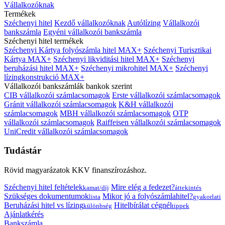
Vállalkozóknak
Termékek
Széchenyi hitel
Kezdő vállalkozóknak
Autólízing
Vállalkozói
bankszámla
Egyéni vállalkozói bankszámla
Széchenyi hitel termékek
Széchenyi Kártya folyószámla hitel MAX+
Széchenyi Turisztikai
Kártya MAX+
Széchenyi likviditási hitel MAX+
Széchenyi
beruházási hitel MAX+
Széchenyi mikrohitel MAX+
Széchenyi
lízingkonstrukció MAX+
Vállalkozói bankszámlák bankok szerint
CIB vállalkozói számlacsomagok
Erste vállalkozói számlacsomagok
Gránit vállalkozói számlacsomagok
K&H vállalkozói
számlacsomagok
MBH vállalkozói számlacsomagok
OTP
vállalkozói számlacsomagok
Raiffeisen vállalkozói számlacsomagok
UniCredit vállalkozói számlacsomagok
Tudástár
Rövid magyarázatok KKV finanszírozáshoz.
Széchenyi hitel feltételek
Mire elég a fedezet?
kamat/díj
áttekintés
Szükséges dokumentumok
Mikor jó a folyószámlahitel?
lista
gyakorlati
Beruházási hitel vs lízing
Hitelbírálat cégnél
különbség
tippek
Ajánlatkérés
Bankszámla