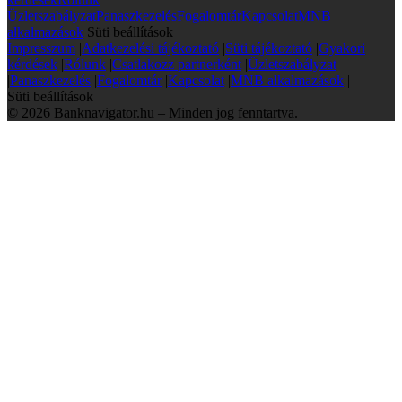
Üzletszabályzat
Panaszkezelés
Fogalomtár
Kapcsolat
MNB
alkalmazások
Süti beállítások
Impresszum
|
Adatkezelési tájékoztató
|
Süti tájékoztató
|
Gyakori
kérdések
|
Rólunk
|
Csatlakozz partnerként
|
Üzletszabályzat
|
Panaszkezelés
|
Fogalomtár
|
Kapcsolat
|
MNB alkalmazások
|
Süti beállítások
© 2026 Banknavigator.hu – Minden jog fenntartva.