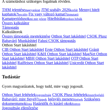
A számoláshoz szükséges fogalmak röviden.
THM jelentése
JTM szabály 2026
Mennyi hitelt
magyarázat
korlát
kaphatok?
Fix vagy változó kamat?
becslés
útmutató
Kamatperiódusok
Hitelbírálat
mi mit jelent
tipikus hibák
Összes kalkulátor
Támogatás
Kalkulátorok
Összes támogatás megtekintése
Otthon Start lakáshitel
CSOK Plusz
Babaváró
Munkáshitel
Falusi CSOK támogatás
Otthon Start lakáshitel
CIB Otthon Start lakáshitel
Erste Otthon Start lakáshitel
Gránit
Otthon Start lakáshitel
K&H Otthon Start lakáshitel
MagNet Otthon
Start lakáshitel
MBH Otthon Start lakáshitel
OTP Otthon Start
lakáshitel
Raiffeisen Otthon Start lakáshitel
Unicredit Otthon Start
lakáshitel
Tudástár
Gyors magyarázatok, hogy tudd, mire vagy jogosult.
Otthon Start feltételek
CSOK Plusz feltételek
jogosultság
összefoglaló
Babaváró: mire figyelj?
Igénylés menete
Szükséges
tippek
lépések
dokumentumok
Határidők és kizáró okok
lista
fontos
Jogosultság ellenőrzése