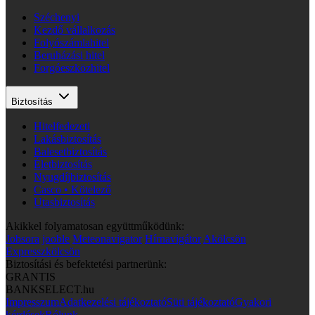
Széchenyi
Kezdő vállalkozás
Folyószámlahitel
Beruházási hitel
Forgóeszközhitel
Biztosítás
Hitelfedezeti
Lakásbiztosítás
Balesetbiztosítás
Életbiztosítás
Nyugdíjbiztosítás
Casco • Kötelező
Utasbiztosítás
Akikkel folyamatosan együttműködünk:
Jobsora
jooble
Meteonavigator
Hírnavigátor
Akölcsön
Expresszkölcsön
Biztosítási és befektetési partnerünk:
GRANTIS
BANKSELECT.hu
Impresszum
Adatkezelési tájékoztató
Süti tájékoztató
Gyakori
kérdések
Rólunk