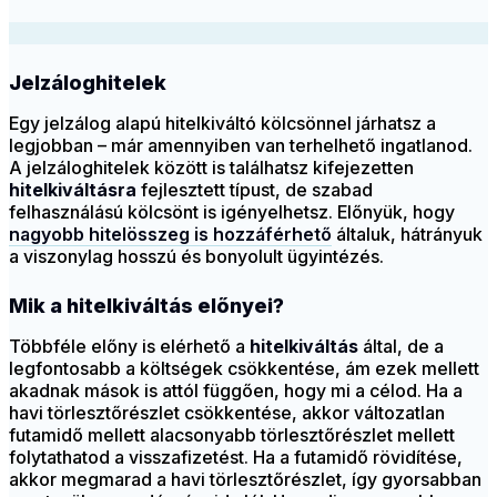
Jelzáloghitelek
Egy jelzálog alapú hitelkiváltó kölcsönnel járhatsz a
legjobban – már amennyiben van terhelhető ingatlanod.
A jelzáloghitelek között is találhatsz kifejezetten
hitelkiváltásra
fejlesztett típust, de szabad
felhasználású kölcsönt is igényelhetsz. Előnyük, hogy
nagyobb hitelösszeg is hozzáférhető
általuk, hátrányuk
a viszonylag hosszú és bonyolult ügyintézés.
Mik a hitelkiváltás előnyei?
Többféle előny is elérhető a
hitelkiváltás
által, de a
legfontosabb a költségek csökkentése, ám ezek mellett
akadnak mások is attól függően, hogy mi a célod. Ha a
havi törlesztőrészlet csökkentése, akkor változatlan
futamidő mellett alacsonyabb törlesztőrészlet mellett
folytathatod a visszafizetést. Ha a futamidő rövidítése,
akkor megmarad a havi törlesztőrészlet, így gyorsabban