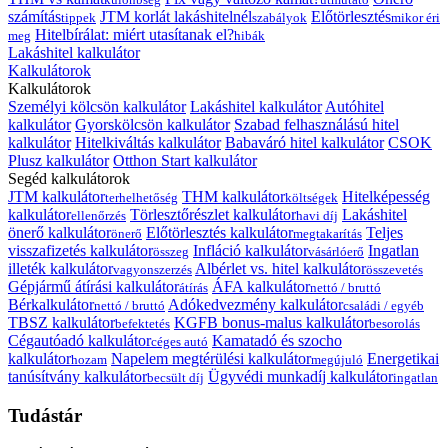
számítás
JTM korlát lakáshitelnél
Előtörlesztés
tippek
szabályok
mikor éri
Hitelbírálat: miért utasítanak el?
meg
hibák
Lakáshitel kalkulátor
Kalkulátorok
Kalkulátorok
Személyi kölcsön kalkulátor
Lakáshitel kalkulátor
Autóhitel
kalkulátor
Gyorskölcsön kalkulátor
Szabad felhasználású hitel
kalkulátor
Hitelkiváltás kalkulátor
Babaváró hitel kalkulátor
CSOK
Plusz kalkulátor
Otthon Start kalkulátor
Segéd kalkulátorok
JTM kalkulátor
THM kalkulátor
Hitelképesség
terhelhetőség
költségek
kalkulátor
Törlesztőrészlet kalkulátor
Lakáshitel
ellenőrzés
havi díj
önerő kalkulátor
Előtörlesztés kalkulátor
Teljes
önerő
megtakarítás
visszafizetés kalkulátor
Infláció kalkulátor
Ingatlan
összeg
vásárlóerő
illeték kalkulátor
Albérlet vs. hitel kalkulátor
vagyonszerzés
összevetés
Gépjármű átírási kalkulátor
ÁFA kalkulátor
átírás
nettó / bruttó
Bérkalkulátor
Adókedvezmény kalkulátor
nettó / bruttó
családi / egyéb
TBSZ kalkulátor
KGFB bonus-malus kalkulátor
befektetés
besorolás
Cégautóadó kalkulátor
Kamatadó és szocho
céges autó
kalkulátor
Napelem megtérülési kalkulátor
Energetikai
hozam
megújuló
tanúsítvány kalkulátor
Ügyvédi munkadíj kalkulátor
becsült díj
ingatlan
Tudástár