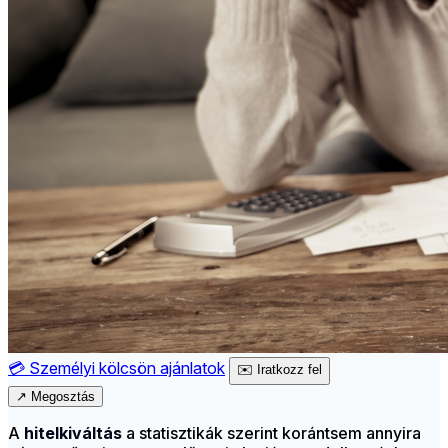
💳
Személyi kölcsön ajánlatok
✉️
Iratkozz fel
↗
Megosztás
A
hitelkiváltás
a statisztikák szerint korántsem annyira