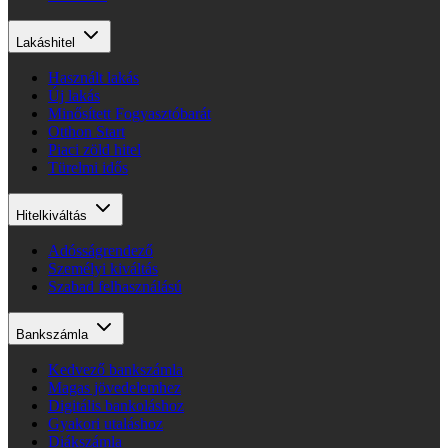
Lakáshitel
Használt lakás
Új lakás
Minősített Fogyasztóbarát
Otthon Start
Piaci zöld hitel
Türelmi idős
Hitelkiváltás
Adósságrendező
Személyi kiváltás
Szabad felhasználású
Bankszámla
Kedvező bankszámla
Magas jövedelemhez
Digitális bankoláshoz
Gyakori utaláshoz
Diákszámla