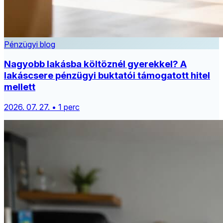
Pénzügyi blog
Nagyobb lakásba költöznél gyerekkel? A
lakáscsere pénzügyi buktatói támogatott hitel
mellett
2026. 07. 27. • 1 perc