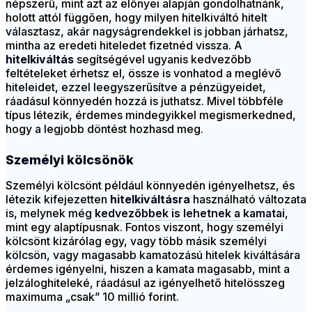
népszerű, mint azt az előnyei alapján gondolhatnánk,
holott attól függően, hogy milyen hitelkiváltó hitelt
választasz, akár nagyságrendekkel is jobban járhatsz,
mintha az eredeti hiteledet fizetnéd vissza. A
hitelkiváltás
segítségével ugyanis kedvezőbb
feltételeket érhetsz el, össze is vonhatod a meglévő
hiteleidet, ezzel leegyszerűsítve a pénzügyeidet,
ráadásul könnyedén hozzá is juthatsz. Mivel többféle
típus létezik, érdemes mindegyikkel megismerkedned,
hogy a legjobb döntést hozhasd meg.
Személyi kölcsönök
Személyi kölcsönt például könnyedén igényelhetsz, és
létezik kifejezetten
hitelkiváltásra
használható változata
is, melynek még
kedvezőbbek is lehetnek a kamatai
,
mint egy alaptípusnak. Fontos viszont, hogy személyi
kölcsönt kizárólag egy, vagy több másik személyi
kölcsön, vagy magasabb kamatozású hitelek kiváltására
érdemes igényelni, hiszen a kamata magasabb, mint a
jelzáloghiteleké, ráadásul az igényelhető hitelösszeg
maximuma „csak” 10 millió forint.