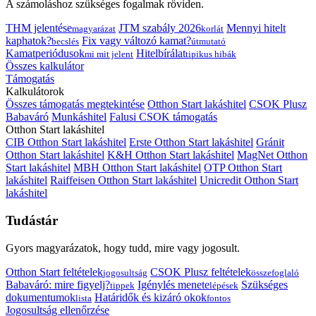
A számoláshoz szükséges fogalmak röviden.
THM jelentése
JTM szabály 2026
Mennyi hitelt
magyarázat
korlát
kaphatok?
Fix vagy változó kamat?
becslés
útmutató
Kamatperiódusok
Hitelbírálat
mi mit jelent
tipikus hibák
Összes kalkulátor
Támogatás
Kalkulátorok
Összes támogatás megtekintése
Otthon Start lakáshitel
CSOK Plusz
Babaváró
Munkáshitel
Falusi CSOK támogatás
Otthon Start lakáshitel
CIB Otthon Start lakáshitel
Erste Otthon Start lakáshitel
Gránit
Otthon Start lakáshitel
K&H Otthon Start lakáshitel
MagNet Otthon
Start lakáshitel
MBH Otthon Start lakáshitel
OTP Otthon Start
lakáshitel
Raiffeisen Otthon Start lakáshitel
Unicredit Otthon Start
lakáshitel
Tudástár
Gyors magyarázatok, hogy tudd, mire vagy jogosult.
Otthon Start feltételek
CSOK Plusz feltételek
jogosultság
összefoglaló
Babaváró: mire figyelj?
Igénylés menete
Szükséges
tippek
lépések
dokumentumok
Határidők és kizáró okok
lista
fontos
Jogosultság ellenőrzése