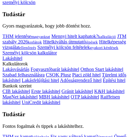
személyi kölcsön
Tudástár
Gyors magyarázatok, hogy jobb döntést hozz.
THM jelentése
Mennyi hitelt kaphatok?
JTM
magyarázat
kalkuláció
szabály 2026
Hitelkiváltás útmutató
Hitelképesség
korlátok
lépések
vizsgálat
Személyi kölcsön feltételek
ellenőrzés
gyakori kérdések
Személyi kölcsön kalkulátor
Lakáshitel
Kalkulátorok
Lakásvásárlás
Fogyasztóbarát lakáshitel
Otthon Start lakáshitel
Szabad felhasználásra
CSOK Plusz
Piaci zöld hitel
Türelmi idős
lakáshitel
Lakásfelújítási hitel
Adósságrendező hitel
Építési hitel
Bankok szerint
CIB lakáshitel
Erste lakáshitel
Gránit lakáshitel
K&H lakáshitel
MagNet lakáshitel
MBH lakáshitel
OTP lakáshitel
Raiffeisen
lakáshitel
UniCredit lakáshitel
Tudástár
Fontos fogalmak és tippek a lakáshitelhez.
THM vs kamat
Fix vagy változó kamat?
Önerő
különbség
útmutató