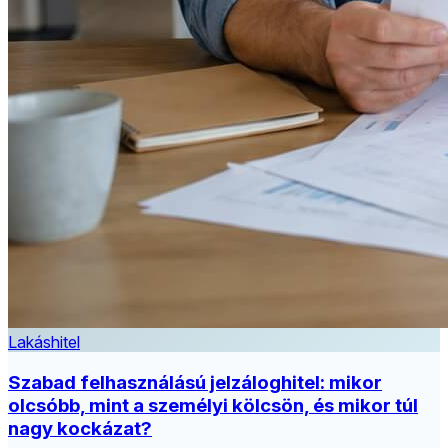
Lakáshitel
Szabad felhasználású jelzáloghitel: mikor
olcsóbb, mint a személyi kölcsön, és mikor túl
nagy kockázat?