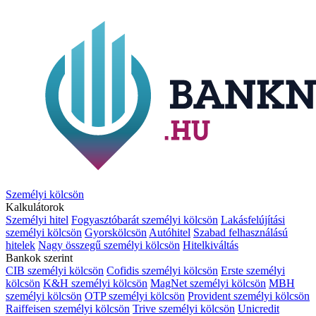
Személyi kölcsön
Kalkulátorok
Személyi hitel
Fogyasztóbarát személyi kölcsön
Lakásfelújítási
személyi kölcsön
Gyorskölcsön
Autóhitel
Szabad felhasználású
hitelek
Nagy összegű személyi kölcsön
Hitelkiváltás
Bankok szerint
CIB személyi kölcsön
Cofidis személyi kölcsön
Erste személyi
kölcsön
K&H személyi kölcsön
MagNet személyi kölcsön
MBH
személyi kölcsön
OTP személyi kölcsön
Provident személyi kölcsön
Raiffeisen személyi kölcsön
Trive személyi kölcsön
Unicredit