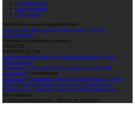
Nyugdíjbiztosítás
Casco • Kötelező
Utasbiztosítás
Akikkel folyamatosan együttműködünk:
Jobsora
jooble
Meteonavigator
Hírnavigátor
Akölcsön
Expresszkölcsön
Biztosítási és befektetési partnerünk:
GRANTIS
BANKSELECT.hu
Impresszum
Adatkezelési tájékoztató
Süti tájékoztató
Gyakori
kérdések
Rólunk
Üzletszabályzat
Panaszkezelés
Fogalomtár
Kapcsolat
MNB
alkalmazások
Süti beállítások
Impresszum
|
Adatkezelési tájékoztató
|
Süti tájékoztató
|
Gyakori
kérdések
|
Rólunk
|
Csatlakozz partnerként
|
Üzletszabályzat
|
Panaszkezelés
|
Fogalomtár
|
Kapcsolat
|
MNB alkalmazások
|
Süti beállítások
© 2026 Banknavigator.hu – Minden jog fenntartva.