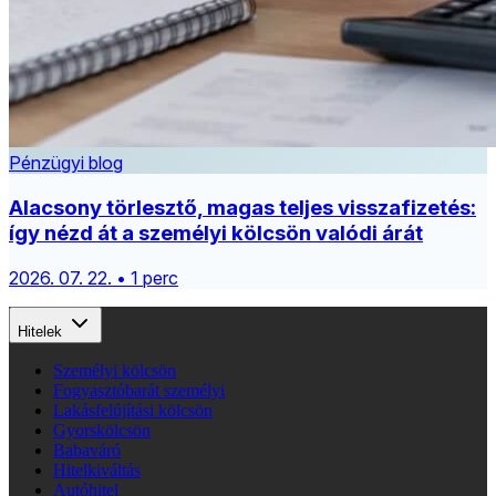
Pénzügyi blog
Alacsony törlesztő, magas teljes visszafizetés:
így nézd át a személyi kölcsön valódi árát
2026. 07. 22. • 1 perc
Hitelek
Személyi kölcsön
Fogyasztóbarát személyi
Lakásfelújítási kölcsön
Gyorskölcsön
Babaváró
Hitelkiváltás
Autóhitel