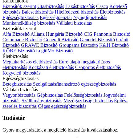
Kalkulátorok
Biztosítók szerint
Utasbiztosítás
Lakásbiztosítás
Casco
Kötelező
biztosítás
Balesetbiztosítás
Hitelfedezeti biztosítás
Életbiztosítás
Egészségbiztosítás
Egészségpénztár
Nyugdíjbiztosítás
Munkanélküliség biztosítás
Vállalati biztosítás
Biztosítók szerint
Alfa Biztosító
Allianz Hungária Biztosító
CIG Pannónia Biztosító
Colonnade Biztosító
Generali Biztosító
Genertel Biztosító
Gránit
Biztosító
GRAWE Biztosító
Groupama Biztosító
K&H Biztosító
KÖBE Biztosító
LegitiMo Biztosító
Életbiztosítás
Megtakarításos életbiztosítás
Euró alapú megtakarításos
életbiztosítás
Kockázati életbiztosítás
Csoportos életbiztosítás
Kegyeleti biztosítás
Egészségbiztosítás
Betegbiztosítás
Szolgáltatásfinanszírozó egészségbiztosítás
Vállalati biztosítás
Vagyonbiztosítás
Gépbiztosítás
Felelősségbiztosítás
Jogvédelmi
biztosítás
Szállítmánybiztosítás
Mezőgazdasági biztosítás
Építés-
szerelés biztosítás
Céges egészségbiztosítás
Tudástár
Gyors magyarázatok a megfelelő biztosítás kiválasztásához.