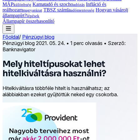
MÁP
Kamatadó és szocho
Infláció és
különbség
adózás
reálhozam
TBSZ számla
Hogyan vásárolj
magyarázat
adómentesség
állampapírt?
lépések
Állampapír összehasonlító
Főoldal
/
Pénzügyi blog
Pénzügyi blog
2021. 05. 24.
•
1 perc olvasás
•
Szerző:
Banknavigator
Mely hiteltípusokat lehet
hitelkiváltásra használni?
Hitelkiváltásra többféle hitelt is használhatsz; az
alábbiakban ezeket gyűjtöttük neked egy csokorba.