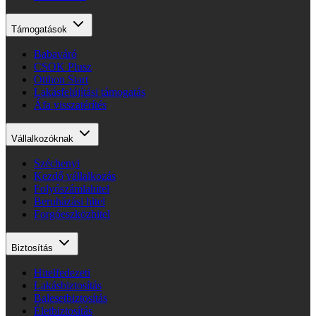
Támogatások
Babaváró
CSOK Plusz
Otthon Start
Lakásfelújítási támogatás
Áfa visszatérítés
Vállalkozóknak
Széchenyi
Kezdő vállalkozás
Folyószámlahitel
Beruházási hitel
Forgóeszközhitel
Biztosítás
Hitelfedezeti
Lakásbiztosítás
Balesetbiztosítás
Életbiztosítás