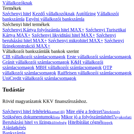
Vállalkozóknak
Termékek
Széchenyi hitel
Kezdő vállalkozóknak
Autólízing
Vállalkozói
bankszámla
Egyéni vállalkozói bankszámla
Széchenyi hitel termékek
Széchenyi Kártya folyószámla hitel MAX+
Széchenyi Turisztikai
Kártya MAX+
Széchenyi likviditási hitel MAX+
Széchenyi
beruházási hitel MAX+
Széchenyi mikrohitel MAX+
Széchenyi
lízingkonstrukció MAX+
Vállalkozói bankszámlák bankok szerint
CIB vállalkozói számlacsomagok
Erste vállalkozói számlacsomagok
Gránit vállalkozói számlacsomagok
K&H vállalkozói
számlacsomagok
MBH vállalkozói számlacsomagok
OTP
vállalkozói számlacsomagok
Raiffeisen vállalkozói számlacsomagok
UniCredit vállalkozói számlacsomagok
Tudástár
Rövid magyarázatok KKV finanszírozáshoz.
Széchenyi hitel feltételek
Mire elég a fedezet?
kamat/díj
áttekintés
Szükséges dokumentumok
Mikor jó a folyószámlahitel?
lista
gyakorlati
Beruházási hitel vs lízing
Hitelbírálat cégnél
különbség
tippek
Ajánlatkérés
Bankszámla