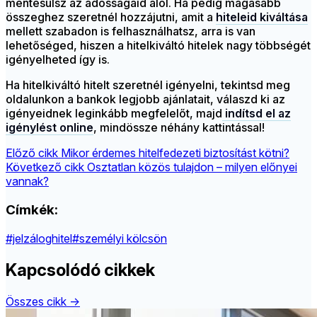
mentesülsz az adósságaid alól. Ha pedig magasabb
összeghez szeretnél hozzájutni, amit a
hiteleid kiváltása
mellett szabadon is felhasználhatsz, arra is van
lehetőséged, hiszen a hitelkiváltó hitelek nagy többségét
igényelheted így is.
Ha hitelkiváltó hitelt szeretnél igényelni, tekintsd meg
oldalunkon a bankok legjobb ajánlatait, válaszd ki az
igényeidnek leginkább megfelelőt, majd
indítsd el az
igénylést online
, mindössze néhány kattintással!
Előző cikk
Mikor érdemes hitelfedezeti biztosítást kötni?
Következő cikk
Osztatlan közös tulajdon – milyen előnyei
vannak?
Címkék:
#jelzáloghitel
#személyi kölcsön
Kapcsolódó cikkek
Összes cikk →