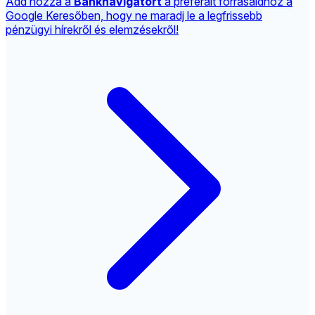
Add hozzá a
Banknavigátort
a preferált forrásaidhoz a
Google Keresőben, hogy ne maradj le a legfrissebb
pénzügyi hírekről és elemzésekről!