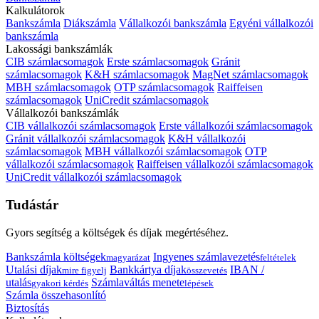
Kalkulátorok
Bankszámla
Diákszámla
Vállalkozói bankszámla
Egyéni vállalkozói
bankszámla
Lakossági bankszámlák
CIB számlacsomagok
Erste számlacsomagok
Gránit
számlacsomagok
K&H számlacsomagok
MagNet számlacsomagok
MBH számlacsomagok
OTP számlacsomagok
Raiffeisen
számlacsomagok
UniCredit számlacsomagok
Vállalkozói bankszámlák
CIB vállalkozói számlacsomagok
Erste vállalkozói számlacsomagok
Gránit vállalkozói számlacsomagok
K&H vállalkozói
számlacsomagok
MBH vállalkozói számlacsomagok
OTP
vállalkozói számlacsomagok
Raiffeisen vállalkozói számlacsomagok
UniCredit vállalkozói számlacsomagok
Tudástár
Gyors segítség a költségek és díjak megértéséhez.
Bankszámla költségek
Ingyenes számlavezetés
magyarázat
feltételek
Utalási díjak
Bankkártya díjak
IBAN /
mire figyelj
összevetés
utalás
Számlaváltás menete
gyakori kérdés
lépések
Számla összehasonlító
Biztosítás