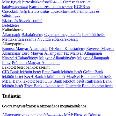
Mire figyelj biztosításkötésnél?
Önrész és területi
alapok
hatály
Kárrendezés menete
KGFB vs
magyarázat
lépések
Casco
Életbiztosítás típusok
Felmondás és
különbség
áttekintés
váltás
tippek
Biztosítás összehasonlító
Befektetés
Kalkulátorok
Állampapír
Babakötvény
Gyermek megtakarítás
Lekötött betét
Megtakarítási számla
Nyugdíj előtakarékosság
Állampapírok
Bónusz Magyar Állampapír
Diszkont Kincstárjegy
Egyéves Magyar
Állampapír
Euró Magyar Állampapír
Fix Magyar Állampapír
Kincstári Takarékjegy
Magyar Államkötvény
Magyar Állampapír
Plusz
Prémium Magyar Állampapír
Lekötött betét bankok szerint
CIB Bank lekötött betét
Erste Bank lekötött betét
Gránit Bank
lekötött betét
K&H Bank lekötött betét
MagNet Bank lekötött betét
MBH Bank lekötött betét
OTP Bank lekötött betét
Raiffeisen Bank
lekötött betét
Trive Bank lekötött betét
Unicredit Bank lekötött betét
Tudástár
Gyors magyarázatok a biztonságos megtakarításhoz.
Állampapír vagy bankbetét?
MÁP Plusz vs Bónusz
összevetés