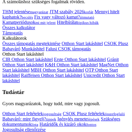
A számoláshoz szükséges fogalmak röviden.
THM jelentése
JTM szabály 2026
Mennyi hitelt
magyarázat
korlát
kaphatok?
Fix vagy változó kamat?
becslés
útmutató
Kamatperiódusok
Hitelbírálat
mi mit jelent
tipikus hibák
Összes kalkulátor
Támogatás
Kalkulátorok
Összes támogatás megtekintése
Otthon Start lakáshitel
CSOK Plusz
Babaváró
Munkáshitel
Falusi CSOK támogatás
Otthon Start lakáshitel
CIB Otthon Start lakáshitel
Erste Otthon Start lakáshitel
Gránit
Otthon Start lakáshitel
K&H Otthon Start lakáshitel
MagNet Otthon
Start lakáshitel
MBH Otthon Start lakáshitel
OTP Otthon Start
lakáshitel
Raiffeisen Otthon Start lakáshitel
Unicredit Otthon Start
lakáshitel
Tudástár
Gyors magyarázatok, hogy tudd, mire vagy jogosult.
Otthon Start feltételek
CSOK Plusz feltételek
jogosultság
összefoglaló
Babaváró: mire figyelj?
Igénylés menete
Szükséges
tippek
lépések
dokumentumok
Határidők és kizáró okok
lista
fontos
Jogosultság ellenőrzése