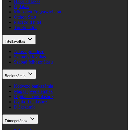
Használt lakás
Új lakás
Minősített Fogyasztóbarát
Otthon Start
Piaci zöld hitel
Türelmi idős
Hitelkiváltás
Adósságrendező
Személyi kiváltás
Szabad felhasználású
Bankszámla
Kedvező bankszámla
Magas jövedelemhez
Digitális bankoláshoz
Gyakori utaláshoz
Diákszámla
Támogatások