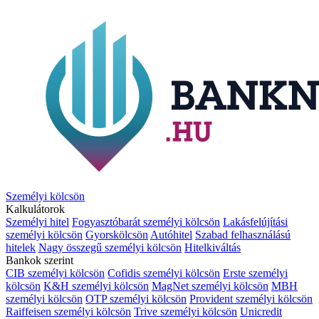
Személyi kölcsön
Kalkulátorok
Személyi hitel
Fogyasztóbarát személyi kölcsön
Lakásfelújítási
személyi kölcsön
Gyorskölcsön
Autóhitel
Szabad felhasználású
hitelek
Nagy összegű személyi kölcsön
Hitelkiváltás
Bankok szerint
CIB személyi kölcsön
Cofidis személyi kölcsön
Erste személyi
kölcsön
K&H személyi kölcsön
MagNet személyi kölcsön
MBH
személyi kölcsön
OTP személyi kölcsön
Provident személyi kölcsön
Raiffeisen személyi kölcsön
Trive személyi kölcsön
Unicredit