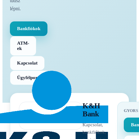
tudsz
lépni.
Bankfiókok
ATM-
ek
Kapcsolat
Ügyfélportál
K&H
GYORS
Bank
Kapcsolat,
Ban
bankfiókok,