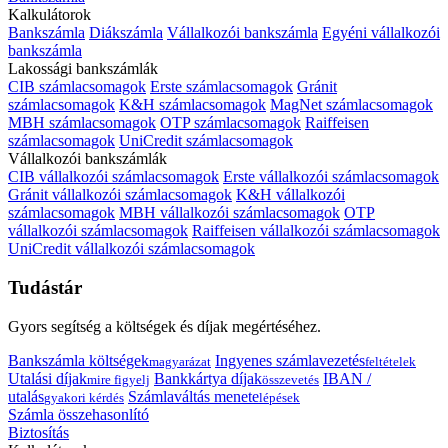
Kalkulátorok
Bankszámla
Diákszámla
Vállalkozói bankszámla
Egyéni vállalkozói
bankszámla
Lakossági bankszámlák
CIB számlacsomagok
Erste számlacsomagok
Gránit
számlacsomagok
K&H számlacsomagok
MagNet számlacsomagok
MBH számlacsomagok
OTP számlacsomagok
Raiffeisen
számlacsomagok
UniCredit számlacsomagok
Vállalkozói bankszámlák
CIB vállalkozói számlacsomagok
Erste vállalkozói számlacsomagok
Gránit vállalkozói számlacsomagok
K&H vállalkozói
számlacsomagok
MBH vállalkozói számlacsomagok
OTP
vállalkozói számlacsomagok
Raiffeisen vállalkozói számlacsomagok
UniCredit vállalkozói számlacsomagok
Tudástár
Gyors segítség a költségek és díjak megértéséhez.
Bankszámla költségek
Ingyenes számlavezetés
magyarázat
feltételek
Utalási díjak
Bankkártya díjak
IBAN /
mire figyelj
összevetés
utalás
Számlaváltás menete
gyakori kérdés
lépések
Számla összehasonlító
Biztosítás