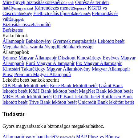
Mire figyelj biztosításkötésnél?
Önrész és területi
alapok
hatály
Kárrendezés menete
KGFB vs
magyarázat
lépések
Casco
Életbiztosítás típusok
Felmondás és
különbség
áttekintés
váltás
tippek
Biztosítás összehasonlító
Befektetés
Kalkulátorok
Állampapír
Babakötvény
Gyermek megtakarítás
Lekötött betét
Megtakarítási számla
Nyugdíj előtakarékosság
Állampapírok
Bónusz Magyar Állampapír
Diszkont Kincstárjegy
Egyéves Magyar
Állampapír
Euró Magyar Állampapír
Fix Magyar Állampapír
Kincstári Takarékjegy
Magyar Államkötvény
Magyar Állampapír
Plusz
Prémium Magyar Állampapír
Lekötött betét bankok szerint
CIB Bank lekötött betét
Erste Bank lekötött betét
Gránit Bank
lekötött betét
K&H Bank lekötött betét
MagNet Bank lekötött betét
MBH Bank lekötött betét
OTP Bank lekötött betét
Raiffeisen Bank
lekötött betét
Trive Bank lekötött betét
Unicredit Bank lekötött betét
Tudástár
Gyors magyarázatok a biztonságos megtakarításhoz.
Állampapír vagy bankbetét?
MÁP Plusz vs Bónusz
összevetés