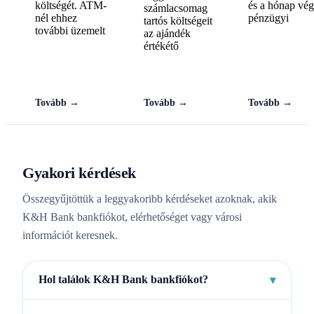
költségét. ATM-
és a hónap vég
számlacsomag
nél ehhez
pénzügyi
tartós költségeit
további üzemelt
az ajándék
értékétő
Tovább →
Tovább →
Tovább →
Gyakori kérdések
Összegyűjtöttük a leggyakoribb kérdéseket azoknak, akik
K&H Bank bankfiókot, elérhetőséget vagy városi
információt keresnek.
Hol találok K&H Bank bankfiókot?
▾