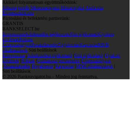
Akikkel folyamatosan együttműködünk:
Jobsora
jooble
Meteonavigator
Hírnavigátor
Akölcsön
Expresszkölcsön
Biztosítási és befektetési partnerünk:
GRANTIS
BANKSELECT.hu
Impresszum
Adatkezelési tájékoztató
Süti tájékoztató
Gyakori
kérdések
Rólunk
Üzletszabályzat
Panaszkezelés
Fogalomtár
Kapcsolat
MNB
alkalmazások
Süti beállítások
Impresszum
|
Adatkezelési tájékoztató
|
Süti tájékoztató
|
Gyakori
kérdések
|
Rólunk
|
Csatlakozz partnerként
|
Üzletszabályzat
|
Panaszkezelés
|
Fogalomtár
|
Kapcsolat
|
MNB alkalmazások
|
Süti beállítások
© 2026 Banknavigator.hu – Minden jog fenntartva.