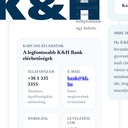
ügyintézési
Ka
információk
és városi
belépőoldalak
egy helyen.
MIRE 
Ha K&H
KAPCSOLATI ADATOK
hivatalo
A legfontosabb K&H Bank
gyorsan
elérhetőségek
mail cí
városi 
TELEFONSZÁM
E-MAIL
tartalm
+36 1 335
bank@kh.
ide, hog
3355
hu
maradjo
Általános
Írásos
ügyfélszolgálati
megkeresések
elérhetőség
és kérelmek
WEBOLDAL
LEVELEZÉSI
CÍM