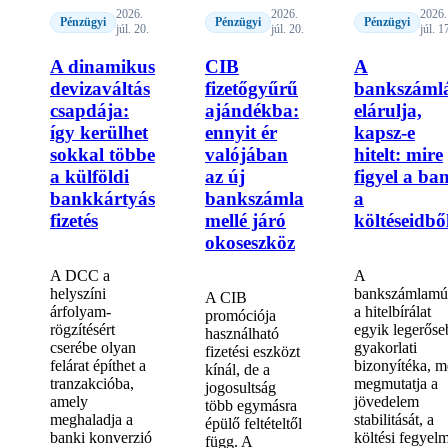
2026.
2026.
2026.
Pénzügyi
Pénzügyi
Pénzügyi
júl. 20.
júl. 20.
júl. 1
A dinamikus
CIB
A
devizaváltás
fizetőgyűrű
bankszáml
csapdája:
ajándékba:
elárulja,
így kerülhet
ennyit ér
kapsz-e
sokkal többe
valójában
hitelt: mire
a külföldi
az új
figyel a ba
bankkártyás
bankszámla
a
fizetés
mellé járó
költéseidbő
okoseszköz
A DCC a
A
helyszíni
bankszámlamú
A CIB
árfolyam-
a hitelbírálat
promóciója
rögzítésért
egyik legerőse
használható
cserébe olyan
gyakorlati
fizetési eszközt
felárat építhet a
bizonyítéka, m
kínál, de a
tranzakcióba,
megmutatja a
jogosultság
amely
jövedelem
több egymásra
meghaladja a
stabilitását, a
épülő feltételtől
banki konverzió
költési fegyel
függ. A