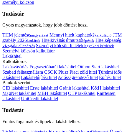
személyi kölcsön
Tudástár
Gyors magyarázatok, hogy jobb döntést hozz.
THM jelentése
Mennyi hitelt kaphatok?
JTM
magyarázat
kalkuláció
szabály 2026
Hitelkiváltás útmutató
Hitelképesség
korlátok
lépések
vizsgálat
Személyi kölcsön feltételek
ellenőrzés
gyakori kérdések
Személyi kölcsön kalkulátor
Lakáshitel
Kalkulátorok
Lakásvásárlás
Fogyasztóbarát lakáshitel
Otthon Start lakáshitel
Szabad felhasználásra
CSOK Plusz
Piaci zöld hitel
Türelmi idős
lakáshitel
Lakásfelújítási hitel
Adósságrendező hitel
Építési hitel
Bankok szerint
CIB lakáshitel
Erste lakáshitel
Gránit lakáshitel
K&H lakáshitel
MagNet lakáshitel
MBH lakáshitel
OTP lakáshitel
Raiffeisen
lakáshitel
UniCredit lakáshitel
Tudástár
Fontos fogalmak és tippek a lakáshitelhez.
THM vs kamat
Fix vagy változó kamat?
Önerő
különbség
útmutató