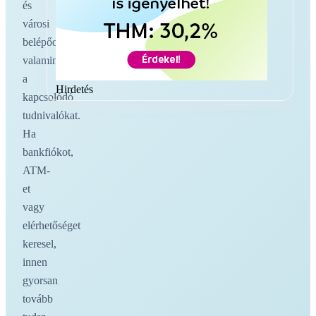
és
városi
belépőoldalakat,
valamint
a
Hirdetés
kapcsolódó
tudnivalókat.
Ha
bankfiókot,
ATM-
et
vagy
elérhetőséget
keresel,
innen
gyorsan
tovább