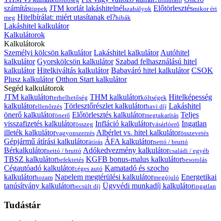
számítás
JTM korlát lakáshitelnél
Előtörlesztés
tippek
szabályok
mikor éri
Hitelbírálat: miért utasítanak el?
meg
hibák
Lakáshitel kalkulátor
Kalkulátorok
Kalkulátorok
Személyi kölcsön kalkulátor
Lakáshitel kalkulátor
Autóhitel
kalkulátor
Gyorskölcsön kalkulátor
Szabad felhasználású hitel
kalkulátor
Hitelkiváltás kalkulátor
Babaváró hitel kalkulátor
CSOK
Plusz kalkulátor
Otthon Start kalkulátor
Segéd kalkulátorok
JTM kalkulátor
THM kalkulátor
Hitelképesség
terhelhetőség
költségek
kalkulátor
Törlesztőrészlet kalkulátor
Lakáshitel
ellenőrzés
havi díj
önerő kalkulátor
Előtörlesztés kalkulátor
Teljes
önerő
megtakarítás
visszafizetés kalkulátor
Infláció kalkulátor
Ingatlan
összeg
vásárlóerő
illeték kalkulátor
Albérlet vs. hitel kalkulátor
vagyonszerzés
összevetés
Gépjármű átírási kalkulátor
ÁFA kalkulátor
átírás
nettó / bruttó
Bérkalkulátor
Adókedvezmény kalkulátor
nettó / bruttó
családi / egyéb
TBSZ kalkulátor
KGFB bonus-malus kalkulátor
befektetés
besorolás
Cégautóadó kalkulátor
Kamatadó és szocho
céges autó
kalkulátor
Napelem megtérülési kalkulátor
Energetikai
hozam
megújuló
tanúsítvány kalkulátor
Ügyvédi munkadíj kalkulátor
becsült díj
ingatlan
Tudástár