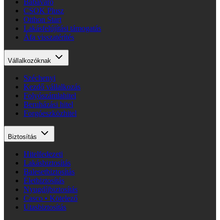
Babaváró
CSOK Plusz
Otthon Start
Lakásfelújítási támogatás
Áfa visszatérítés
Vállalkozóknak
Széchenyi
Kezdő vállalkozás
Folyószámlahitel
Beruházási hitel
Forgóeszközhitel
Biztosítás
Hitelfedezeti
Lakásbiztosítás
Balesetbiztosítás
Életbiztosítás
Nyugdíjbiztosítás
Casco • Kötelező
Utasbiztosítás