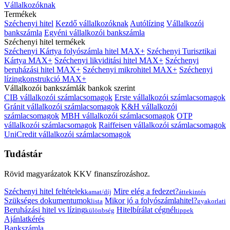
Vállalkozóknak
Termékek
Széchenyi hitel
Kezdő vállalkozóknak
Autólízing
Vállalkozói
bankszámla
Egyéni vállalkozói bankszámla
Széchenyi hitel termékek
Széchenyi Kártya folyószámla hitel MAX+
Széchenyi Turisztikai
Kártya MAX+
Széchenyi likviditási hitel MAX+
Széchenyi
beruházási hitel MAX+
Széchenyi mikrohitel MAX+
Széchenyi
lízingkonstrukció MAX+
Vállalkozói bankszámlák bankok szerint
CIB vállalkozói számlacsomagok
Erste vállalkozói számlacsomagok
Gránit vállalkozói számlacsomagok
K&H vállalkozói
számlacsomagok
MBH vállalkozói számlacsomagok
OTP
vállalkozói számlacsomagok
Raiffeisen vállalkozói számlacsomagok
UniCredit vállalkozói számlacsomagok
Tudástár
Rövid magyarázatok KKV finanszírozáshoz.
Széchenyi hitel feltételek
Mire elég a fedezet?
kamat/díj
áttekintés
Szükséges dokumentumok
Mikor jó a folyószámlahitel?
lista
gyakorlati
Beruházási hitel vs lízing
Hitelbírálat cégnél
különbség
tippek
Ajánlatkérés
Bankszámla