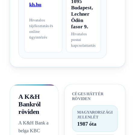
1095
kh.hu
Budapest,
Lechner
Ödön
Hivatalos
tájékoztatás és
fasor 9.
online
Hivatalos
ügyintézés
postai
kapcsolattartás
CÉGES HÁTTÉR
A K&H
RÖVIDEN
Bankról
röviden
MAGYARORSZÁGI
JELENLÉT
A K&H Bank a
1987 óta
belga KBC