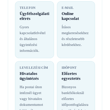
TELEFON
E-MAIL
Ügyfélszolgálati
Online
elérés
kapcsolat
Gyors
Írásos
kapcsolatfelvétel
megkeresésekhez
és általános
és részletesebb
ügyintézési
kérdésekhez.
információk.
LEVELEZÉSI CÍM
IDŐPONT
Hivatalos
Előzetes
ügyintézés
egyeztetés
Ha postai úton
Bizonyos
intéznél ügyet
bankfiókoknál
vagy hivatalos
előzetes
dokumentumot
időpontfoglalásra