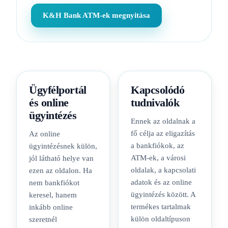
K&H Bank ATM-ek megnyitása
Ügyfélportál
Kapcsolódó
és online
tudnivalók
ügyintézés
Ennek az oldalnak a
fő célja az eligazítás
Az online
a bankfiókok, az
ügyintézésnek külön,
ATM-ek, a városi
jól látható helye van
oldalak, a kapcsolati
ezen az oldalon. Ha
adatok és az online
nem bankfiókot
ügyintézés között. A
keresel, hanem
termékes tartalmak
inkább online
külön oldaltípuson
szeretnél