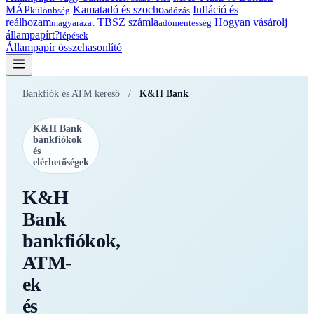
MÁP
Kamatadó és szocho
Infláció és
különbség
adózás
reálhozam
TBSZ számla
Hogyan vásárolj
magyarázat
adómentesség
állampapírt?
lépések
Állampapír összehasonlító
Bankfiók és ATM kereső
/
K&H Bank
K&H Bank
bankfiókok
és
elérhetőségek
K&H
Bank
bankfiókok,
ATM-
ek
és