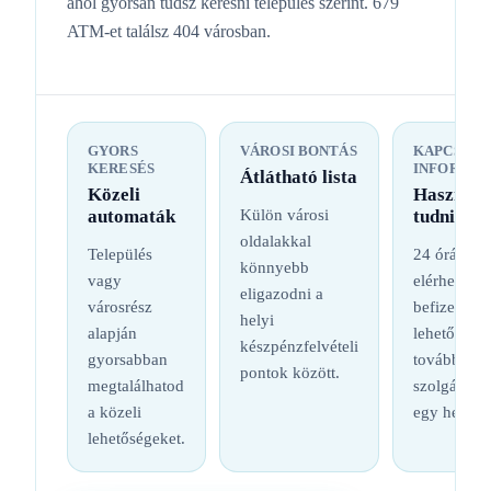
ahol gyorsan tudsz keresni település szerint. 679
ATM-et találsz 404 városban.
GYORS
VÁROSI BONTÁS
KAPCSOL
KERESÉS
INFORMÁC
Átlátható lista
Közeli
Hasznos
automaták
Külön városi
tudnival
oldalakkal
Település
24 órás
könnyebb
vagy
elérhetőség
eligazodni a
városrész
befizetési
helyi
alapján
lehetőség é
készpénzfelvételi
gyorsabban
további
pontok között.
megtalálhatod
szolgáltatá
a közeli
egy helyen
lehetőségeket.