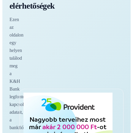
elérhetőségek
Ezen
az
oldalon
egy
helyen
találod
meg
a
K&H
Bank
legfontosabb
kapcsolati
adatait,
a
bankfiókokat