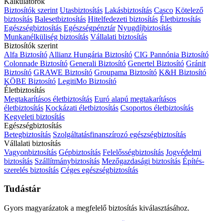
Kalkulátorok
Biztosítók szerint
Utasbiztosítás
Lakásbiztosítás
Casco
Kötelező
biztosítás
Balesetbiztosítás
Hitelfedezeti biztosítás
Életbiztosítás
Egészségbiztosítás
Egészségpénztár
Nyugdíjbiztosítás
Munkanélküliség biztosítás
Vállalati biztosítás
Biztosítók szerint
Alfa Biztosító
Allianz Hungária Biztosító
CIG Pannónia Biztosító
Colonnade Biztosító
Generali Biztosító
Genertel Biztosító
Gránit
Biztosító
GRAWE Biztosító
Groupama Biztosító
K&H Biztosító
KÖBE Biztosító
LegitiMo Biztosító
Életbiztosítás
Megtakarításos életbiztosítás
Euró alapú megtakarításos
életbiztosítás
Kockázati életbiztosítás
Csoportos életbiztosítás
Kegyeleti biztosítás
Egészségbiztosítás
Betegbiztosítás
Szolgáltatásfinanszírozó egészségbiztosítás
Vállalati biztosítás
Vagyonbiztosítás
Gépbiztosítás
Felelősségbiztosítás
Jogvédelmi
biztosítás
Szállítmánybiztosítás
Mezőgazdasági biztosítás
Építés-
szerelés biztosítás
Céges egészségbiztosítás
Tudástár
Gyors magyarázatok a megfelelő biztosítás kiválasztásához.