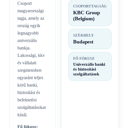
Csoport
CSOPORTTAGSÁG
magyarországi
KBC Group
tagja, amely az
(Belgium)
ország egyik
legnagyobb
SZÉKHELY
univerzális
Budapest
bankja.
Lakossági, kkv
FŐ FÓKUSZ
és vállalati
Univerzális banki
és biztosítási
szegmensben
szolgáltatások
egyaránt teljes
körű banki,
biztosítási és
befektetési
szolgáltatásokat
kínál.
Fő fókusz: