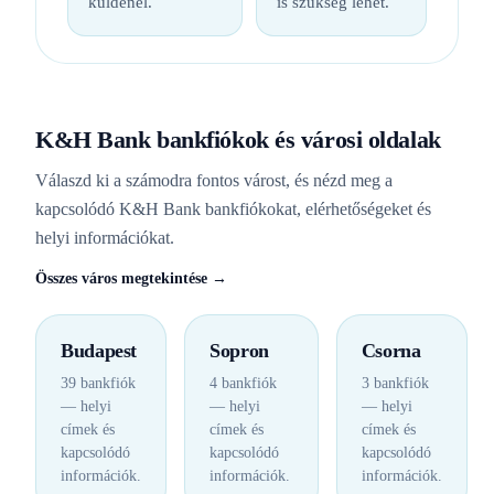
küldenél.
is szükség lehet.
K&H Bank bankfiókok és városi oldalak
Válaszd ki a számodra fontos várost, és nézd meg a
kapcsolódó K&H Bank bankfiókokat, elérhetőségeket és
helyi információkat.
Összes város megtekintése →
Budapest
Sopron
Csorna
39 bankfiók
4 bankfiók
3 bankfiók
— helyi
— helyi
— helyi
címek és
címek és
címek és
kapcsolódó
kapcsolódó
kapcsolódó
információk.
információk.
információk.