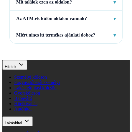
Mit találok ezen az oldalon?
▾
Az ATM-ek külön oldalon vannak?
▾
Miért nincs itt termékes ajánlati doboz?
▾
Hitelek
Személyi kölcsön
Fogyasztóbarát személyi
Lakásfelújítási kölcsön
Gyorskölcsön
Babaváró
Hitelkiváltás
Autóhitel
Lakáshitel