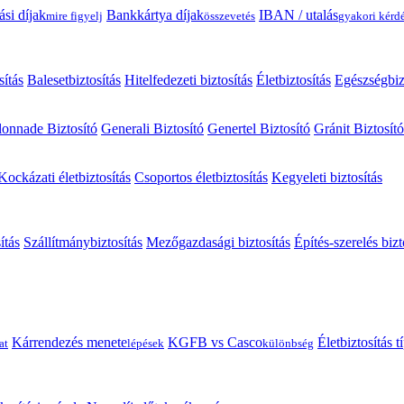
ási díjak
Bankkártya díjak
IBAN / utalás
mire figyelj
összevetés
gyakori kérd
sítás
Balesetbiztosítás
Hitelfedezeti biztosítás
Életbiztosítás
Egészségbiz
onnade Biztosító
Generali Biztosító
Genertel Biztosító
Gránit Biztosító
Kockázati életbiztosítás
Csoportos életbiztosítás
Kegyeleti biztosítás
ítás
Szállítmánybiztosítás
Mezőgazdasági biztosítás
Építés-szerelés bizt
Kárrendezés menete
KGFB vs Casco
Életbiztosítás 
at
lépések
különbség