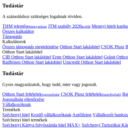
Tudástár
A számoláshoz szükséges fogalmak röviden.
THM jelentése
JTM szabály 2026
Mennyi hitelt kapha
magyarázat
korlát
Összes kalkulátor
Támogatás
Kalkulátorok
Összes támogatás megtekintése
Otthon Start lakáshitel
CSOK Plusz
B
Otthon Start lakáshitel
CIB Otthon Start lakáshitel
Erste Otthon Start lakáshitel
Gránit Otthon
Raiffeisen Otthon Start lakáshitel
Unicredit Otthon Start lakáshitel
Tudástár
Gyors magyarázatok, hogy tudd, mire vagy jogosult.
Otthon Start feltételek
CSOK Plusz feltételek
Bab
jogosultság
összefoglaló
Jogosultság ellenőrzése
Vállalkozóknak
Termékek
Széchenyi hitel
Kezdő vállalkozóknak
Autólízing
Vállalkozói banksz
Széchenyi hitel termékek
Széchenyi Kártya folyószámla hitel MAX+
Széchenyi Turisztikai 