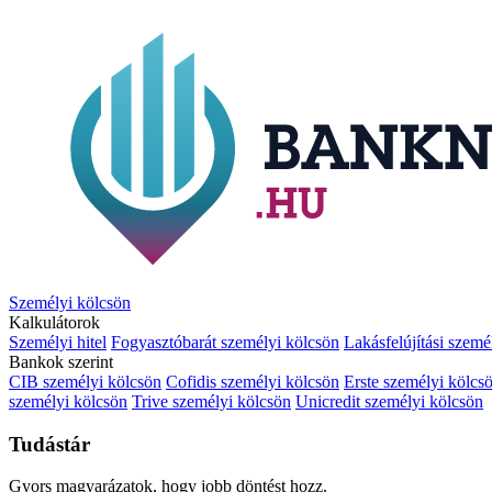
Személyi kölcsön
Kalkulátorok
Személyi hitel
Fogyasztóbarát személyi kölcsön
Lakásfelújítási szemé
Bankok szerint
CIB személyi kölcsön
Cofidis személyi kölcsön
Erste személyi kölcs
személyi kölcsön
Trive személyi kölcsön
Unicredit személyi kölcsön
Tudástár
Gyors magyarázatok, hogy jobb döntést hozz.