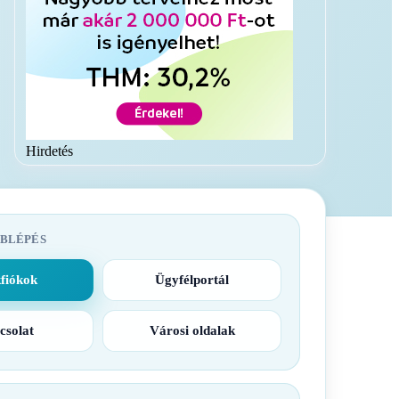
Hirdetés
BLÉPÉS
fiókok
Ügyfélportál
csolat
Városi oldalak