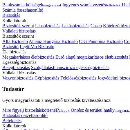
Bankszámla költségek
Ingyenes számlavezetés
Utal
magyarázat
feltételek
Számla összehasonlító
Biztosítás
Kalkulátorok
Biztosítók szerint
Utasbiztosítás
Lakásbiztosítás
Casco
Kötelező bizto
Vállalati biztosítás
Biztosítók szerint
Alfa Biztosító
Allianz Hungária Biztosító
CIG Pannónia Biztosító
Col
Biztosító
LegitiMo Biztosító
Életbiztosítás
Megtakarításos életbiztosítás
Euró alapú megtakarításos életbiztosítás
Egészségbiztosítás
Betegbiztosítás
Szolgáltatásfinanszírozó egészségbiztosítás
Vállalati biztosítás
Vagyonbiztosítás
Gépbiztosítás
Felelősségbiztosítás
Jogvédelmi biztos
Tudástár
Gyors magyarázatok a megfelelő biztosítás kiválasztásához.
Mire figyelj biztosításkötésnél?
Önrész és területi hatály
alapok
magyaráz
Biztosítás összehasonlító
Befektetés
Kalkulátorok