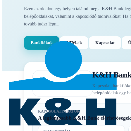
Ezen az oldalon egy helyen találod meg a K&H Bank legfon
belépőoldalakat, valamint a kapcsolódó tudnivalókat. Ha 
tovább tudsz lépni.
Bankfiókok
ATM-ek
Kapcsolat
Ü
K&H Ban
Kapcsolat, bankfióko
belépőoldalak egy he
KAPCSOLATI ADATOK
A legfontosabb K&H Bank elérhetőségek