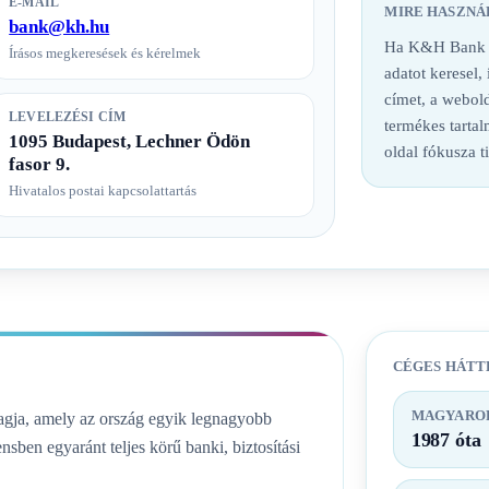
E-MAIL
MIRE HASZNÁ
bank@kh.hu
Ha K&H Bank ba
Írásos megkeresések és kérelmek
adatot keresel,
címet, a webold
LEVELEZÉSI CÍM
termékes tarta
1095 Budapest, Lechner Ödön
oldal fókusza t
fasor 9.
Hivatalos postai kapcsolattartás
CÉGES HÁTT
MAGYAROR
ja, amely az ország egyik legnagyobb
1987 óta
nsben egyaránt teljes körű banki, biztosítási