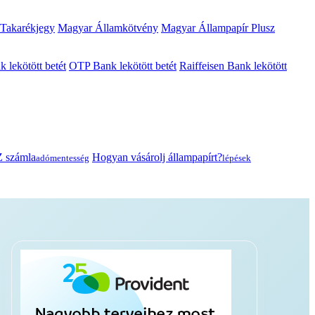
 Takarékjegy
Magyar Államkötvény
Magyar Állampapír Plusz
lekötött betét
OTP Bank lekötött betét
Raiffeisen Bank lekötött
 számla
Hogyan vásárolj állampapírt?
adómentesség
lépések