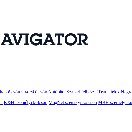
lyi kölcsön
Gyorskölcsön
Autóhitel
Szabad felhasználású hitelek
Nagy 
ön
K&H személyi kölcsön
MagNet személyi kölcsön
MBH személyi kö