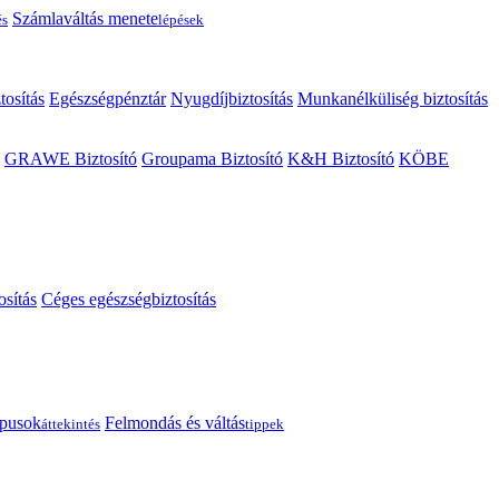
Számlaváltás menete
és
lépések
tosítás
Egészségpénztár
Nyugdíjbiztosítás
Munkanélküliség biztosítás
GRAWE Biztosító
Groupama Biztosító
K&H Biztosító
KÖBE
osítás
Céges egészségbiztosítás
típusok
Felmondás és váltás
áttekintés
tippek