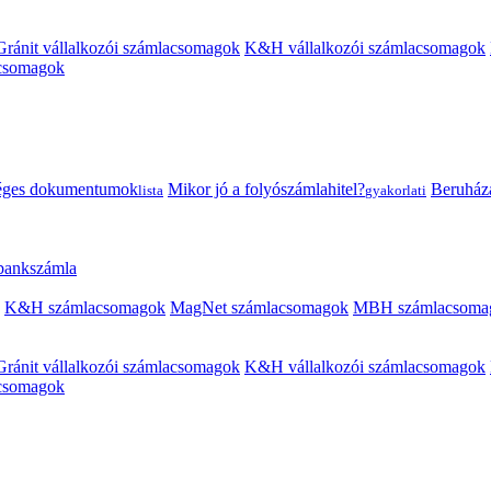
Gránit vállalkozói számlacsomagok
K&H vállalkozói számlacsomagok
acsomagok
éges dokumentumok
Mikor jó a folyószámlahitel?
Beruházás
lista
gyakorlati
 bankszámla
K&H számlacsomagok
MagNet számlacsomagok
MBH számlacsoma
Gránit vállalkozói számlacsomagok
K&H vállalkozói számlacsomagok
acsomagok