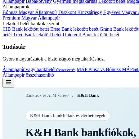
Állampapír
Babakötvény
Gyermek megtakarítás
Lekötött betét
Megtak
Állampapírok
Bónusz Magyar Állampapír
Diszkont Kincstárjegy
Egyéves Magyar 
Prémium Magyar Állampapír
Lekötött betét bankok szerint
CIB Bank lekötött betét
Erste Bank lekötött betét
Gránit Bank lekötött
betét
Trive Bank lekötött betét
Unicredit Bank lekötött betét
Tudástár
Gyors magyarázatok a biztonságos megtakarításhoz.
Állampapír vagy bankbetét?
MÁP Plusz vs Bónusz MÁP
összevetés
kül
Állampapír összehasonlító
Bankfiók és ATM kereső
/
K&H Bank
K&H Bank bankfiókok és elérhetőségek
K&H Bank bankfiókok, A