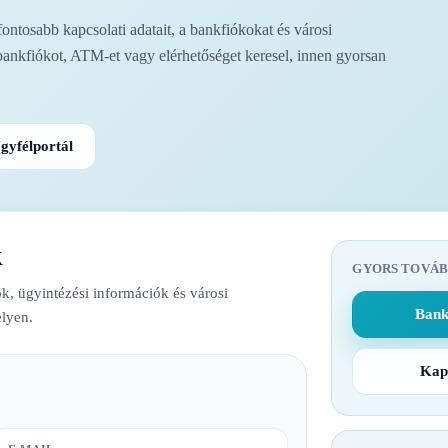
tosabb kapcsolati adatait, a bankfiókokat és városi
bankfiókot, ATM-et vagy elérhetőséget keresel, innen gyorsan
gyfélportál
k
GYORS TOVÁB
k, ügyintézési információk és városi
Bank
lyen.
Kap