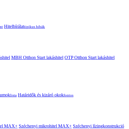
Hitelbírálat
nt
tipikus hibák
shitel
MBH Otthon Start lakáshitel
OTP Otthon Start lakáshitel
tumok
Határidők és kizáró okok
lista
fontos
itel MAX+
Széchenyi mikrohitel MAX+
Széchenyi lízingkonstrukció