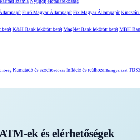
arítási számla
Nyugdíj előtakarékosság
Állampapír
Euró Magyar Állampapír
Fix Magyar Állampapír
Kincstári
 betét
K&H Bank lekötött betét
MagNet Bank lekötött betét
MBH Bank 
Kamatadó és szocho
Infláció és reálhozam
TBSZ
önbség
adózás
magyarázat
TM-ek és elérhetőségek