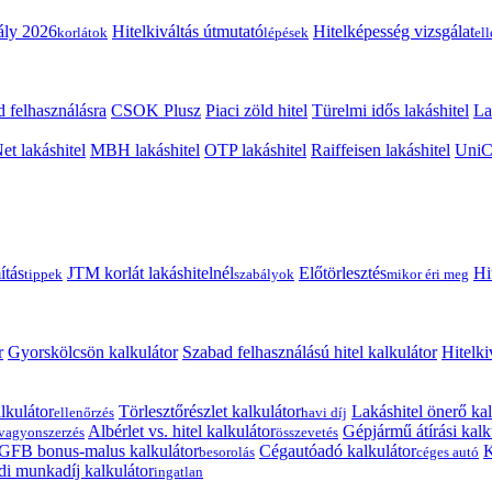
ály 2026
Hitelkiváltás útmutató
Hitelképesség vizsgálat
korlátok
lépések
el
 felhasználásra
CSOK Plusz
Piaci zöld hitel
Türelmi idős lakáshitel
La
t lakáshitel
MBH lakáshitel
OTP lakáshitel
Raiffeisen lakáshitel
UniCr
ítás
JTM korlát lakáshitelnél
Előtörlesztés
Hi
tippek
szabályok
mikor éri meg
r
Gyorskölcsön kalkulátor
Szabad felhasználású hitel kalkulátor
Hitelki
lkulátor
Törlesztőrészlet kalkulátor
Lakáshitel önerő kal
ellenőrzés
havi díj
Albérlet vs. hitel kalkulátor
Gépjármű átírási kalk
vagyonszerzés
összevetés
GFB bonus-malus kalkulátor
Cégautóadó kalkulátor
K
besorolás
céges autó
i munkadíj kalkulátor
ingatlan