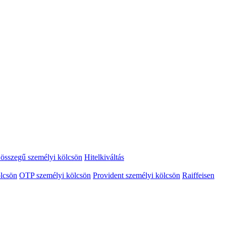
összegű személyi kölcsön
Hitelkiváltás
lcsön
OTP személyi kölcsön
Provident személyi kölcsön
Raiffeisen