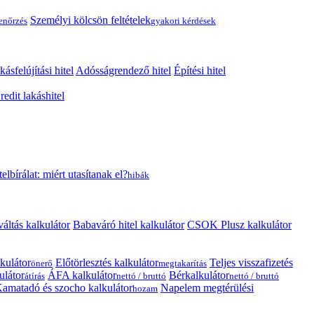
Személyi kölcsön feltételek
lenőrzés
gyakori kérdések
kásfelújítási hitel
Adósságrendező hitel
Építési hitel
edit lakáshitel
telbírálat: miért utasítanak el?
hibák
váltás kalkulátor
Babaváró hitel kalkulátor
CSOK Plusz kalkulátor
kulátor
Előtörlesztés kalkulátor
Teljes visszafizetés
önerő
megtakarítás
ulátor
ÁFA kalkulátor
Bérkalkulátor
átírás
nettó / bruttó
nettó / bruttó
amatadó és szocho kalkulátor
Napelem megtérülési
hozam