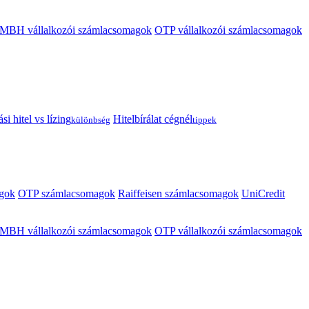
MBH vállalkozói számlacsomagok
OTP vállalkozói számlacsomagok
i hitel vs lízing
Hitelbírálat cégnél
különbség
tippek
gok
OTP számlacsomagok
Raiffeisen számlacsomagok
UniCredit
MBH vállalkozói számlacsomagok
OTP vállalkozói számlacsomagok