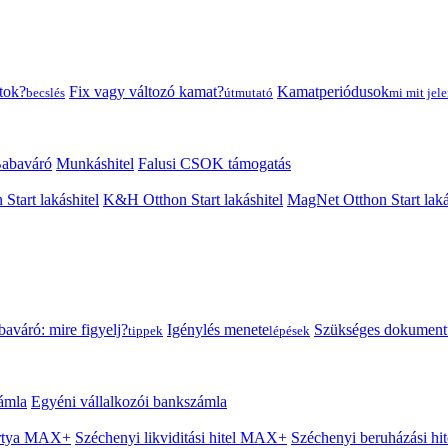
tok?
Fix vagy változó kamat?
Kamatperiódusok
becslés
útmutató
mi mit jele
abaváró
Munkáshitel
Falusi CSOK támogatás
 Start lakáshitel
K&H Otthon Start lakáshitel
MagNet Otthon Start laká
aváró: mire figyelj?
Igénylés menete
Szükséges dokumen
tippek
lépések
ámla
Egyéni vállalkozói bankszámla
Kártya MAX+
Széchenyi likviditási hitel MAX+
Széchenyi beruházási h