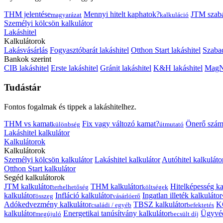
THM jelentése
Mennyi hitelt kaphatok?
JTM szab
magyarázat
kalkuláció
Személyi kölcsön kalkulátor
Lakáshitel
Kalkulátorok
Lakásvásárlás
Fogyasztóbarát lakáshitel
Otthon Start lakáshitel
Szabad
Bankok szerint
CIB lakáshitel
Erste lakáshitel
Gránit lakáshitel
K&H lakáshitel
MagNe
Tudástár
Fontos fogalmak és tippek a lakáshitelhez.
THM vs kamat
Fix vagy változó kamat?
Önerő szám
különbség
útmutató
Lakáshitel kalkulátor
Kalkulátorok
Kalkulátorok
Személyi kölcsön kalkulátor
Lakáshitel kalkulátor
Autóhitel kalkuláto
Otthon Start kalkulátor
Segéd kalkulátorok
JTM kalkulátor
THM kalkulátor
Hitelképesség ka
terhelhetőség
költségek
kalkulátor
Infláció kalkulátor
Ingatlan illeték kalkulátor
összeg
vásárlóerő
Adókedvezmény kalkulátor
TBSZ kalkulátor
K
családi / egyéb
befektetés
kalkulátor
Energetikai tanúsítvány kalkulátor
Ügyvéd
megújuló
becsült díj