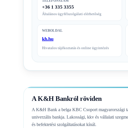
TELEFONSZÁM
+36 1 335 3355
Általános ügyfélszolgálati elérhetőség
WEBOLDAL
kh.hu
Hivatalos tájékoztatás és online ügyintézés
A K&H Bankról röviden
A K&H Bank a belga KBC Csoport magyarországi tag
univerzális bankja. Lakossági, kkv és vállalati szegme
és befektetési szolgáltatásokat kínál.