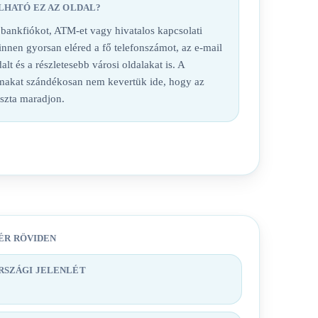
LHATÓ EZ AZ OLDAL?
nkfiókot, ATM-et vagy hivatalos kapcsolati
 innen gyorsan eléred a fő telefonszámot, az e-mail
alt és a részletesebb városi oldalakat is. A
lmakat szándékosan nem kevertük ide, hogy az
iszta maradjon.
ÉR RÖVIDEN
SZÁGI JELENLÉT