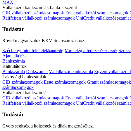
MAX+
Vállalkozói bankszámlák bankok szerint
CIB vállalkozói számlacsomagok
Erste vállalkozói számlacsomagok
Raiffeisen vállalkozói számlacsomagok
UniCredit vállalkozói száml
Tudástár
Rövid magyarázatok KKV finanszírozáshoz.
Széchenyi hitel feltételek
Mire elég a fedezet?
Szüks
kamat/díj
áttekintés
Ajánlatkérés
Bankszámla
Kalkulátorok
Bankszámla
Diákszámla
Vállalkozói bankszámla
Egyéni vállalkozói
Lakossági bankszámlák
CIB számlacsomagok
Erste számlacsomagok
Gránit számlacsomagok
számlacsomagok
Vállalkozói bankszámlák
CIB vállalkozói számlacsomagok
Erste vállalkozói számlacsomagok
Raiffeisen vállalkozói számlacsomagok
UniCredit vállalkozói száml
Tudástár
Gyors segítség a költségek és díjak megértéséhez.