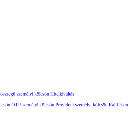
összegű személyi kölcsön
Hitelkiváltás
lcsön
OTP személyi kölcsön
Provident személyi kölcsön
Raiffeisen