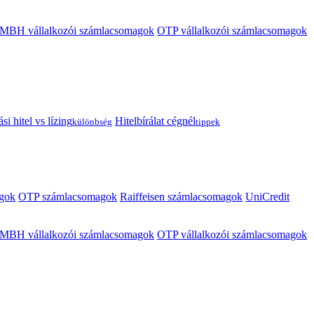
MBH vállalkozói számlacsomagok
OTP vállalkozói számlacsomagok
i hitel vs lízing
Hitelbírálat cégnél
különbség
tippek
gok
OTP számlacsomagok
Raiffeisen számlacsomagok
UniCredit
MBH vállalkozói számlacsomagok
OTP vállalkozói számlacsomagok