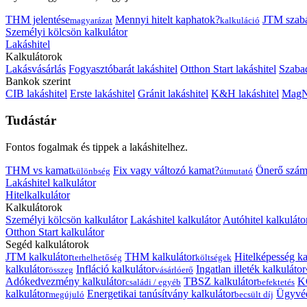
THM jelentése
Mennyi hitelt kaphatok?
JTM szab
magyarázat
kalkuláció
Személyi kölcsön kalkulátor
Lakáshitel
Kalkulátorok
Lakásvásárlás
Fogyasztóbarát lakáshitel
Otthon Start lakáshitel
Szabad
Bankok szerint
CIB lakáshitel
Erste lakáshitel
Gránit lakáshitel
K&H lakáshitel
MagNe
Tudástár
Fontos fogalmak és tippek a lakáshitelhez.
THM vs kamat
Fix vagy változó kamat?
Önerő szám
különbség
útmutató
Lakáshitel kalkulátor
Hitelkalkulátor
Kalkulátorok
Személyi kölcsön kalkulátor
Lakáshitel kalkulátor
Autóhitel kalkuláto
Otthon Start kalkulátor
Segéd kalkulátorok
JTM kalkulátor
THM kalkulátor
Hitelképesség ka
terhelhetőség
költségek
kalkulátor
Infláció kalkulátor
Ingatlan illeték kalkulátor
összeg
vásárlóerő
Adókedvezmény kalkulátor
TBSZ kalkulátor
K
családi / egyéb
befektetés
kalkulátor
Energetikai tanúsítvány kalkulátor
Ügyvéd
megújuló
becsült díj