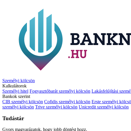
Személyi kölcsön
Kalkulátorok
Személyi hitel
Fogyasztóbarát személyi kölcsön
Lakásfelújítási szemé
Bankok szerint
CIB személyi kölcsön
Cofidis személyi kölcsön
Erste személyi kölcs
személyi kölcsön
Trive személyi kölcsön
Unicredit személyi kölcsön
Tudástár
Gyors magyarázatok, hogy jobb döntést hozz.