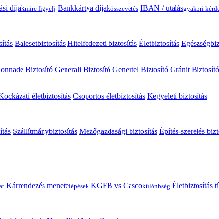
ási díjak
Bankkártya díjak
IBAN / utalás
mire figyelj
összevetés
gyakori kérd
sítás
Balesetbiztosítás
Hitelfedezeti biztosítás
Életbiztosítás
Egészségbiz
onnade Biztosító
Generali Biztosító
Genertel Biztosító
Gránit Biztosító
Kockázati életbiztosítás
Csoportos életbiztosítás
Kegyeleti biztosítás
ítás
Szállítmánybiztosítás
Mezőgazdasági biztosítás
Építés-szerelés bizt
Kárrendezés menete
KGFB vs Casco
Életbiztosítás 
at
lépések
különbség