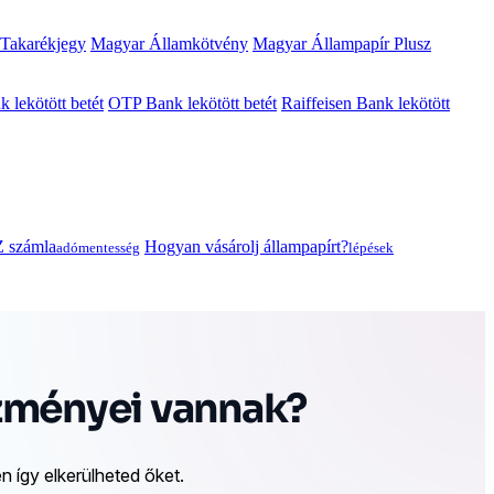
 Takarékjegy
Magyar Államkötvény
Magyar Állampapír Plusz
lekötött betét
OTP Bank lekötött betét
Raiffeisen Bank lekötött
 számla
Hogyan vásárolj állampapírt?
adómentesség
lépések
ezményei vannak?
 így elkerülheted őket.