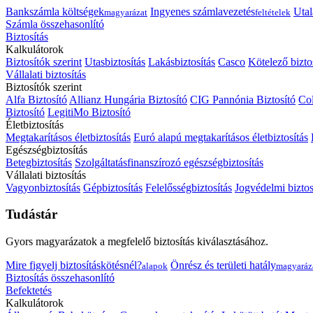
Bankszámla költségek
Ingyenes számlavezetés
Utal
magyarázat
feltételek
Számla összehasonlító
Biztosítás
Kalkulátorok
Biztosítók szerint
Utasbiztosítás
Lakásbiztosítás
Casco
Kötelező bizto
Vállalati biztosítás
Biztosítók szerint
Alfa Biztosító
Allianz Hungária Biztosító
CIG Pannónia Biztosító
Col
Biztosító
LegitiMo Biztosító
Életbiztosítás
Megtakarításos életbiztosítás
Euró alapú megtakarításos életbiztosítás
Egészségbiztosítás
Betegbiztosítás
Szolgáltatásfinanszírozó egészségbiztosítás
Vállalati biztosítás
Vagyonbiztosítás
Gépbiztosítás
Felelősségbiztosítás
Jogvédelmi biztos
Tudástár
Gyors magyarázatok a megfelelő biztosítás kiválasztásához.
Mire figyelj biztosításkötésnél?
Önrész és területi hatály
alapok
magyaráz
Biztosítás összehasonlító
Befektetés
Kalkulátorok