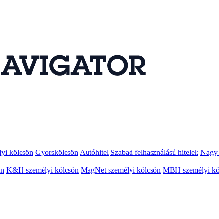
lyi kölcsön
Gyorskölcsön
Autóhitel
Szabad felhasználású hitelek
Nagy 
ön
K&H személyi kölcsön
MagNet személyi kölcsön
MBH személyi kö