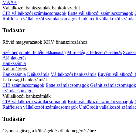
MAX+
Vállalkozói bankszámlák bankok szerint
CIB vállalkozói számlacsomagok
Erste vállalkozói számlacsomagok
Raiffeisen vállalkozói számlacsomagok
UniCredit vállalkozói száml
Tudástár
Rövid magyarázatok KKV finanszírozáshoz.
Széchenyi hitel feltételek
Mire elég a fedezet?
Szüks
kamat/díj
áttekintés
Ajánlatkérés
Bankszámla
Kalkulátorok
Bankszámla
Diákszámla
Vállalkozói bankszámla
Egyéni vállalkozói
Lakossági bankszámlák
CIB számlacsomagok
Erste számlacsomagok
Gránit számlacsomagok
számlacsomagok
Vállalkozói bankszámlák
CIB vállalkozói számlacsomagok
Erste vállalkozói számlacsomagok
Raiffeisen vállalkozói számlacsomagok
UniCredit vállalkozói száml
Tudástár
Gyors segítség a költségek és díjak megértéséhez.