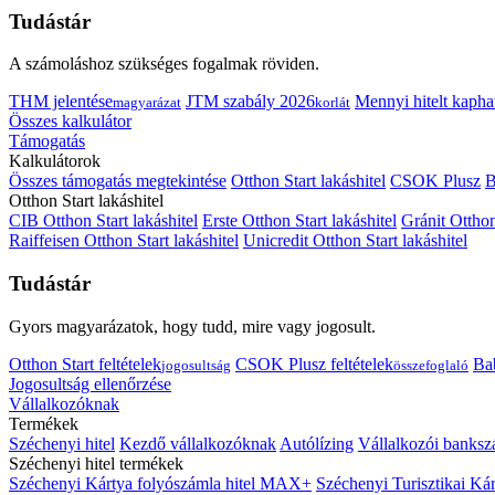
Tudástár
A számoláshoz szükséges fogalmak röviden.
THM jelentése
JTM szabály 2026
Mennyi hitelt kapha
magyarázat
korlát
Összes kalkulátor
Támogatás
Kalkulátorok
Összes támogatás megtekintése
Otthon Start lakáshitel
CSOK Plusz
B
Otthon Start lakáshitel
CIB Otthon Start lakáshitel
Erste Otthon Start lakáshitel
Gránit Otthon
Raiffeisen Otthon Start lakáshitel
Unicredit Otthon Start lakáshitel
Tudástár
Gyors magyarázatok, hogy tudd, mire vagy jogosult.
Otthon Start feltételek
CSOK Plusz feltételek
Bab
jogosultság
összefoglaló
Jogosultság ellenőrzése
Vállalkozóknak
Termékek
Széchenyi hitel
Kezdő vállalkozóknak
Autólízing
Vállalkozói banksz
Széchenyi hitel termékek
Széchenyi Kártya folyószámla hitel MAX+
Széchenyi Turisztikai 