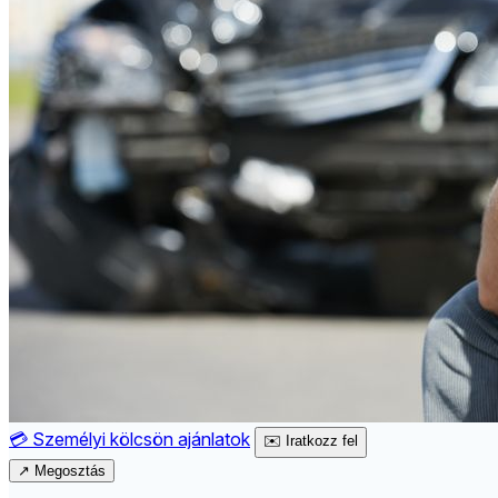
💳
Személyi kölcsön ajánlatok
✉️
Iratkozz fel
↗
Megosztás