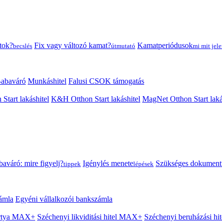
tok?
Fix vagy változó kamat?
Kamatperiódusok
becslés
útmutató
mi mit jele
abaváró
Munkáshitel
Falusi CSOK támogatás
 Start lakáshitel
K&H Otthon Start lakáshitel
MagNet Otthon Start laká
aváró: mire figyelj?
Igénylés menete
Szükséges dokumen
tippek
lépések
ámla
Egyéni vállalkozói bankszámla
Kártya MAX+
Széchenyi likviditási hitel MAX+
Széchenyi beruházási h