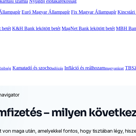
arítási számla
Nyugdíj előtakarékosság
Állampapír
Euró Magyar Állampapír
Fix Magyar Állampapír
Kincstári
 betét
K&H Bank lekötött betét
MagNet Bank lekötött betét
MBH Bank 
Kamatadó és szocho
Infláció és reálhozam
TBSZ
önbség
adózás
magyarázat
navigator
emfizetés – milyen követk
von maga után, amelyekkel fontos, hogy tisztában légy, hiszen