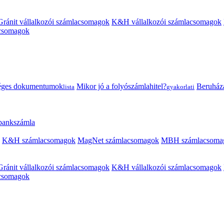
Gránit vállalkozói számlacsomagok
K&H vállalkozói számlacsomagok
acsomagok
éges dokumentumok
Mikor jó a folyószámlahitel?
Beruházás
lista
gyakorlati
 bankszámla
K&H számlacsomagok
MagNet számlacsomagok
MBH számlacsoma
Gránit vállalkozói számlacsomagok
K&H vállalkozói számlacsomagok
acsomagok