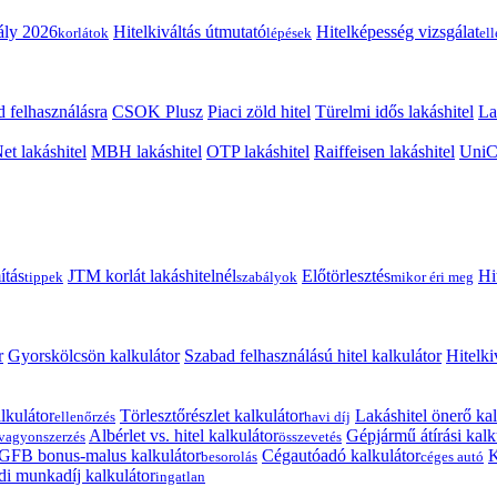
ály 2026
Hitelkiváltás útmutató
Hitelképesség vizsgálat
korlátok
lépések
el
 felhasználásra
CSOK Plusz
Piaci zöld hitel
Türelmi idős lakáshitel
La
t lakáshitel
MBH lakáshitel
OTP lakáshitel
Raiffeisen lakáshitel
UniCr
ítás
JTM korlát lakáshitelnél
Előtörlesztés
Hi
tippek
szabályok
mikor éri meg
r
Gyorskölcsön kalkulátor
Szabad felhasználású hitel kalkulátor
Hitelki
lkulátor
Törlesztőrészlet kalkulátor
Lakáshitel önerő kal
ellenőrzés
havi díj
Albérlet vs. hitel kalkulátor
Gépjármű átírási kalk
vagyonszerzés
összevetés
GFB bonus-malus kalkulátor
Cégautóadó kalkulátor
K
besorolás
céges autó
i munkadíj kalkulátor
ingatlan