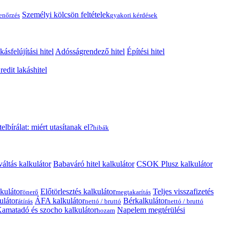
Személyi kölcsön feltételek
lenőrzés
gyakori kérdések
kásfelújítási hitel
Adósságrendező hitel
Építési hitel
edit lakáshitel
telbírálat: miért utasítanak el?
hibák
váltás kalkulátor
Babaváró hitel kalkulátor
CSOK Plusz kalkulátor
kulátor
Előtörlesztés kalkulátor
Teljes visszafizetés
önerő
megtakarítás
ulátor
ÁFA kalkulátor
Bérkalkulátor
átírás
nettó / bruttó
nettó / bruttó
amatadó és szocho kalkulátor
Napelem megtérülési
hozam