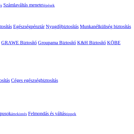
Számlaváltás menete
és
lépések
tosítás
Egészségpénztár
Nyugdíjbiztosítás
Munkanélküliség biztosítás
GRAWE Biztosító
Groupama Biztosító
K&H Biztosító
KÖBE
osítás
Céges egészségbiztosítás
típusok
Felmondás és váltás
áttekintés
tippek