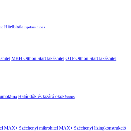
Hitelbírálat
nt
tipikus hibák
shitel
MBH Otthon Start lakáshitel
OTP Otthon Start lakáshitel
tumok
Határidők és kizáró okok
lista
fontos
itel MAX+
Széchenyi mikrohitel MAX+
Széchenyi lízingkonstrukció