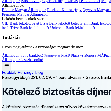
Állampapír
Babakötvény
Gyermek megtakarítás
Lekötött betét
Megtak
Állampapírok
Bónusz Magyar Állampapír
Diszkont Kincstárjegy
Egyéves Magyar 
Prémium Magyar Állampapír
Lekötött betét bankok szerint
CIB Bank lekötött betét
Erste Bank lekötött betét
Gránit Bank lekötött
betét
Trive Bank lekötött betét
Unicredit Bank lekötött betét
Tudástár
Gyors magyarázatok a biztonságos megtakarításhoz.
Állampapír vagy bankbetét?
MÁP Plusz vs Bónusz MÁP
összevetés
kül
Állampapír összehasonlító
Főoldal
/
Pénzügyi blog
Pénzügyi blog
2021. 02. 09.
•
1 perc olvasás
•
Szerző: Bank
Kötelező biztosítás díjn
A kötelező biztosítás díjnemfizetés súlyos következményeket 