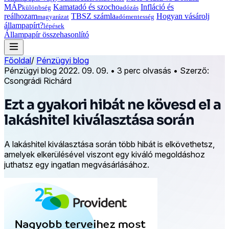
MÁP
Kamatadó és szocho
Infláció és
különbség
adózás
reálhozam
TBSZ számla
Hogyan vásárolj
magyarázat
adómentesség
állampapírt?
lépések
Állampapír összehasonlító
Főoldal
/
Pénzügyi blog
Pénzügyi blog
2022. 09. 09.
•
3 perc olvasás
•
Szerző:
Csongrádi Richárd
Ezt a gyakori hibát ne kövesd el a
lakáshitel kiválasztása során
A lakáshitel kiválasztása során több hibát is elkövethetsz,
amelyek elkerülésével viszont egy kiváló megoldáshoz
juthatsz egy ingatlan megvásárlásához.