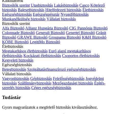
Kalkulátorok
Biztosítók szerint
Utasbiztosítás
Lakásbiztosítás
Casco
Kötelező
biztosítás
Balesetbiztosítás
Hitelfedezeti biztosítás
Életbiztosítás
Egészségbiztosítás
Egészségpénztár
Nyugdíjbiztosítás
Munkanélküliség biztosítás
Vállalati biztosítás
Biztosítók szerint
Alfa Biztosító
Allianz Hungária Biztosító
CIG Pannónia Biztosító
Colonnade Biztosító
Generali Biztosító
Genertel Biztosító
Gránit
Biztosító
GRAWE Biztosító
Groupama Biztosító
K&H Biztosító
KÖBE Biztosító
LegitiMo Biztosító
Életbiztosítás
Megtakarításos életbiztosítás
Euró alapú megtakarításos
életbiztosítás
Kockázati életbiztosítás
Csoportos életbiztosítás
Kegyeleti biztosítás
Egészségbiztosítás
Betegbiztosítás
Szolgáltatásfinanszírozó egészségbiztosítás
Vállalati biztosítás
Vagyonbiztosítás
Gépbiztosítás
Felelősségbiztosítás
Jogvédelmi
biztosítás
Szállítmánybiztosítás
Mezőgazdasági biztosítás
Építés-
szerelés biztosítás
Céges egészségbiztosítás
Tudástár
Gyors magyarázatok a megfelelő biztosítás kiválasztásához.