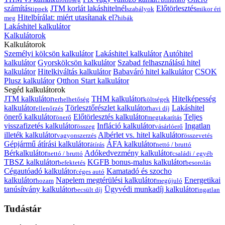
számítás
JTM korlát lakáshitelnél
Előtörlesztés
tippek
szabályok
mikor éri
Hitelbírálat: miért utasítanak el?
meg
hibák
Lakáshitel kalkulátor
Kalkulátorok
Kalkulátorok
Személyi kölcsön kalkulátor
Lakáshitel kalkulátor
Autóhitel
kalkulátor
Gyorskölcsön kalkulátor
Szabad felhasználású hitel
kalkulátor
Hitelkiváltás kalkulátor
Babaváró hitel kalkulátor
CSOK
Plusz kalkulátor
Otthon Start kalkulátor
Segéd kalkulátorok
JTM kalkulátor
THM kalkulátor
Hitelképesség
terhelhetőség
költségek
kalkulátor
Törlesztőrészlet kalkulátor
Lakáshitel
ellenőrzés
havi díj
önerő kalkulátor
Előtörlesztés kalkulátor
Teljes
önerő
megtakarítás
visszafizetés kalkulátor
Infláció kalkulátor
Ingatlan
összeg
vásárlóerő
illeték kalkulátor
Albérlet vs. hitel kalkulátor
vagyonszerzés
összevetés
Gépjármű átírási kalkulátor
ÁFA kalkulátor
átírás
nettó / bruttó
Bérkalkulátor
Adókedvezmény kalkulátor
nettó / bruttó
családi / egyéb
TBSZ kalkulátor
KGFB bonus-malus kalkulátor
befektetés
besorolás
Cégautóadó kalkulátor
Kamatadó és szocho
céges autó
kalkulátor
Napelem megtérülési kalkulátor
Energetikai
hozam
megújuló
tanúsítvány kalkulátor
Ügyvédi munkadíj kalkulátor
becsült díj
ingatlan
Tudástár