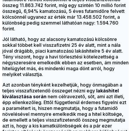
összeg 11.863.742 forint, míg egy szintén 10 millió forint
összegű, 6,94% kamatozású, 5 éves futamidőre felvett
kölcsönnél ugyanez az érték már 13.458.502 forint, a
különbség pedig szemmel láthatóan nagy: 1.594.760
forint.
Jól látható, hogy az alacsony kamatozású kölcsönre
sokkal többet kell visszafizetni 25 év alatt, mint a nála
jóval drágább, piaci kamatozású lakáshitelre 5 év alatt.
Tény viszont, hogy a havi törlesztési kötelezettség a
négyszeresére emelkedik ebben az esetben, ám minden
hitelügylet más, és mindenki maga dönt arról, hogy
melyiket választja.
Azt azonban tényként kezelhetjük, hogy önmagában a
teljes visszafizetendő összeget nézni egy
lakáshitel
kiválasztása során
nem célravezető, sőt, ami azt illeti,
épp ellenkezőleg. Ettől függetlenül érdemes figyelni ezt
a paramétert is, hiszen megmutatja, hogy a futamidő
növelésével mennyire emelkedik meg a
hitel
költsége,
de emellett a teljes visszafizetendő összeg megmutatja
azt is, hogy a kis kamatkülönbségek és a pár ezer