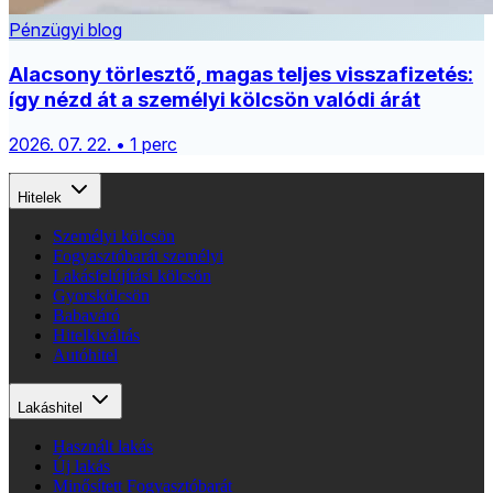
Pénzügyi blog
Alacsony törlesztő, magas teljes visszafizetés:
így nézd át a személyi kölcsön valódi árát
2026. 07. 22. • 1 perc
Hitelek
Személyi kölcsön
Fogyasztóbarát személyi
Lakásfelújítási kölcsön
Gyorskölcsön
Babaváró
Hitelkiváltás
Autóhitel
Lakáshitel
Használt lakás
Új lakás
Minősített Fogyasztóbarát