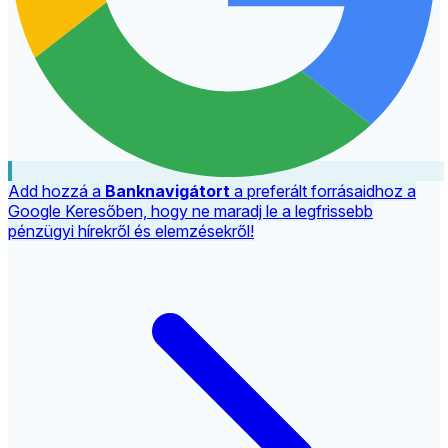
Add hozzá a
Banknavigátort
a preferált forrásaidhoz a
Google Keresőben, hogy ne maradj le a legfrissebb
pénzügyi hírekről és elemzésekről!