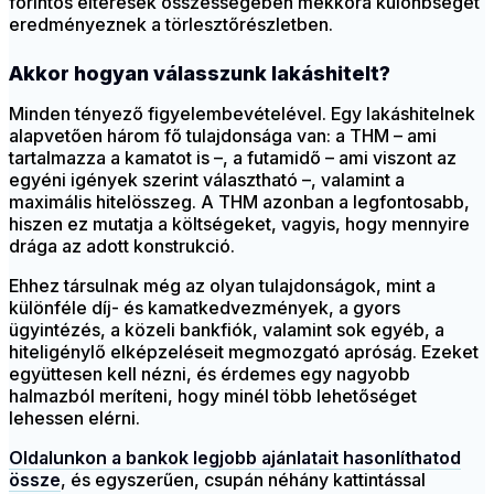
forintos eltérések összességében mekkora különbséget
eredményeznek a törlesztőrészletben.
Akkor hogyan válasszunk lakáshitelt?
Minden tényező figyelembevételével. Egy lakáshitelnek
alapvetően három fő tulajdonsága van: a THM – ami
tartalmazza a kamatot is –, a futamidő – ami viszont az
egyéni igények szerint választható –, valamint a
maximális hitelösszeg. A THM azonban a legfontosabb,
hiszen ez mutatja a költségeket, vagyis, hogy mennyire
drága az adott konstrukció.
Ehhez társulnak még az olyan tulajdonságok, mint a
különféle díj- és kamatkedvezmények, a gyors
ügyintézés, a közeli bankfiók, valamint sok egyéb, a
hiteligénylő elképzeléseit megmozgató apróság. Ezeket
együttesen kell nézni, és érdemes egy nagyobb
halmazból meríteni, hogy minél több lehetőséget
lehessen elérni.
Oldalunkon a bankok legjobb ajánlatait hasonlíthatod
össze
, és egyszerűen, csupán néhány kattintással