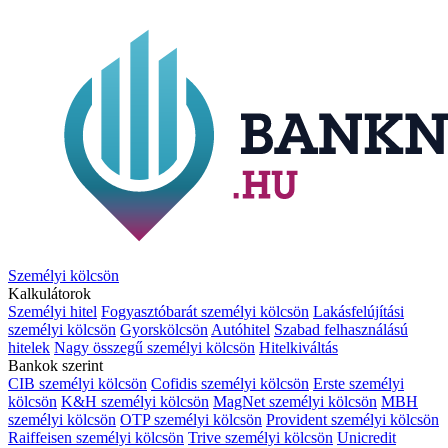
Személyi kölcsön
Kalkulátorok
Személyi hitel
Fogyasztóbarát személyi kölcsön
Lakásfelújítási
személyi kölcsön
Gyorskölcsön
Autóhitel
Szabad felhasználású
hitelek
Nagy összegű személyi kölcsön
Hitelkiváltás
Bankok szerint
CIB személyi kölcsön
Cofidis személyi kölcsön
Erste személyi
kölcsön
K&H személyi kölcsön
MagNet személyi kölcsön
MBH
személyi kölcsön
OTP személyi kölcsön
Provident személyi kölcsön
Raiffeisen személyi kölcsön
Trive személyi kölcsön
Unicredit