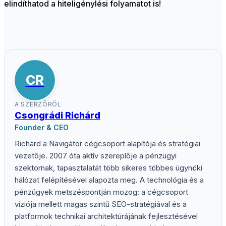
elindíthatod a hiteligénylési folyamatot is!
CR
A SZERZŐRŐL
Csongrádi Richárd
Founder & CEO
Richárd a Navigátor cégcsoport alapítója és stratégiai
vezetője. 2007 óta aktív szereplője a pénzügyi
szektornak, tapasztalatát több sikeres többes ügynöki
hálózat felépítésével alapozta meg. A technológia és a
pénzügyek metszéspontján mozog: a cégcsoport
víziója mellett magas szintű SEO-stratégiával és a
platformok technikai architektúrájának fejlesztésével