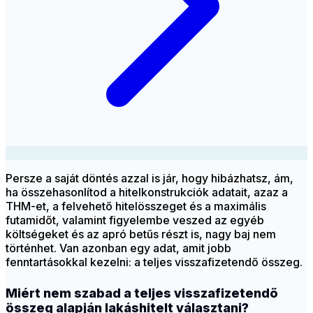
Persze a saját döntés azzal is jár, hogy hibázhatsz, ám,
ha összehasonlítod a hitelkonstrukciók adatait, azaz a
THM
-et, a felvehető hitelösszeget és a maximális
futamidőt, valamint figyelembe veszed az egyéb
költségeket és az apró betűs részt is, nagy baj nem
történhet. Van azonban egy adat, amit jobb
fenntartásokkal kezelni: a teljes visszafizetendő összeg.
Miért nem szabad a teljes visszafizetendő
összeg alapján lakáshitelt választani?