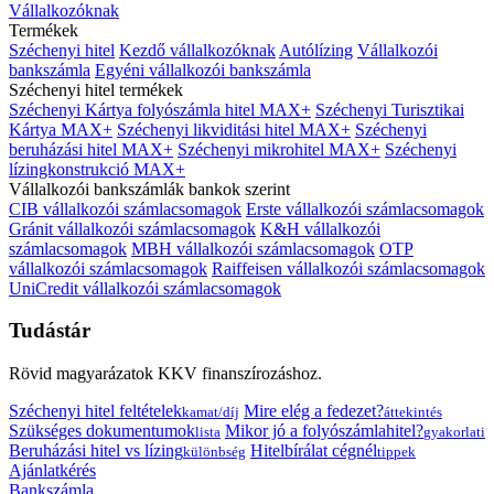
Vállalkozóknak
Termékek
Széchenyi hitel
Kezdő vállalkozóknak
Autólízing
Vállalkozói
bankszámla
Egyéni vállalkozói bankszámla
Széchenyi hitel termékek
Széchenyi Kártya folyószámla hitel MAX+
Széchenyi Turisztikai
Kártya MAX+
Széchenyi likviditási hitel MAX+
Széchenyi
beruházási hitel MAX+
Széchenyi mikrohitel MAX+
Széchenyi
lízingkonstrukció MAX+
Vállalkozói bankszámlák bankok szerint
CIB vállalkozói számlacsomagok
Erste vállalkozói számlacsomagok
Gránit vállalkozói számlacsomagok
K&H vállalkozói
számlacsomagok
MBH vállalkozói számlacsomagok
OTP
vállalkozói számlacsomagok
Raiffeisen vállalkozói számlacsomagok
UniCredit vállalkozói számlacsomagok
Tudástár
Rövid magyarázatok KKV finanszírozáshoz.
Széchenyi hitel feltételek
Mire elég a fedezet?
kamat/díj
áttekintés
Szükséges dokumentumok
Mikor jó a folyószámlahitel?
lista
gyakorlati
Beruházási hitel vs lízing
Hitelbírálat cégnél
különbség
tippek
Ajánlatkérés
Bankszámla