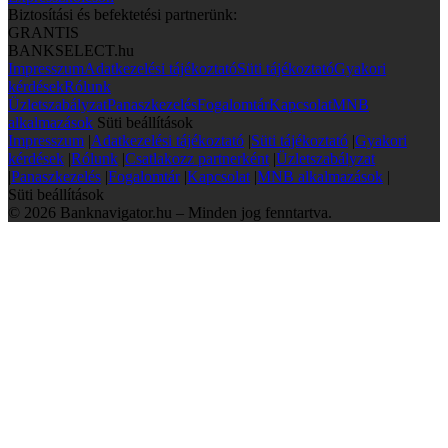
Biztosítási és befektetési partnerünk:
GRANTIS
BANKSELECT.hu
Impresszum
Adatkezelési tájékoztató
Süti tájékoztató
Gyakori
kérdések
Rólunk
Üzletszabályzat
Panaszkezelés
Fogalomtár
Kapcsolat
MNB
alkalmazások
Süti beállítások
Impresszum
|
Adatkezelési tájékoztató
|
Süti tájékoztató
|
Gyakori
kérdések
|
Rólunk
|
Csatlakozz partnerként
|
Üzletszabályzat
|
Panaszkezelés
|
Fogalomtár
|
Kapcsolat
|
MNB alkalmazások
|
Süti beállítások
© 2026 Banknavigator.hu – Minden jog fenntartva.