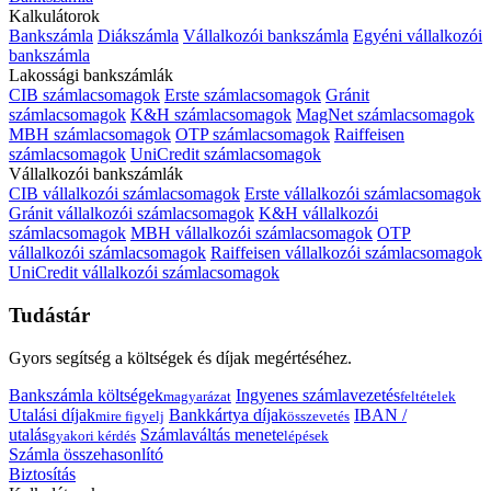
Kalkulátorok
Bankszámla
Diákszámla
Vállalkozói bankszámla
Egyéni vállalkozói
bankszámla
Lakossági bankszámlák
CIB számlacsomagok
Erste számlacsomagok
Gránit
számlacsomagok
K&H számlacsomagok
MagNet számlacsomagok
MBH számlacsomagok
OTP számlacsomagok
Raiffeisen
számlacsomagok
UniCredit számlacsomagok
Vállalkozói bankszámlák
CIB vállalkozói számlacsomagok
Erste vállalkozói számlacsomagok
Gránit vállalkozói számlacsomagok
K&H vállalkozói
számlacsomagok
MBH vállalkozói számlacsomagok
OTP
vállalkozói számlacsomagok
Raiffeisen vállalkozói számlacsomagok
UniCredit vállalkozói számlacsomagok
Tudástár
Gyors segítség a költségek és díjak megértéséhez.
Bankszámla költségek
Ingyenes számlavezetés
magyarázat
feltételek
Utalási díjak
Bankkártya díjak
IBAN /
mire figyelj
összevetés
utalás
Számlaváltás menete
gyakori kérdés
lépések
Számla összehasonlító
Biztosítás