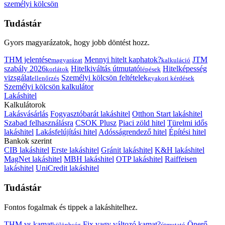
személyi kölcsön
Tudástár
Gyors magyarázatok, hogy jobb döntést hozz.
THM jelentése
Mennyi hitelt kaphatok?
JTM
magyarázat
kalkuláció
szabály 2026
Hitelkiváltás útmutató
Hitelképesség
korlátok
lépések
vizsgálat
Személyi kölcsön feltételek
ellenőrzés
gyakori kérdések
Személyi kölcsön kalkulátor
Lakáshitel
Kalkulátorok
Lakásvásárlás
Fogyasztóbarát lakáshitel
Otthon Start lakáshitel
Szabad felhasználásra
CSOK Plusz
Piaci zöld hitel
Türelmi idős
lakáshitel
Lakásfelújítási hitel
Adósságrendező hitel
Építési hitel
Bankok szerint
CIB lakáshitel
Erste lakáshitel
Gránit lakáshitel
K&H lakáshitel
MagNet lakáshitel
MBH lakáshitel
OTP lakáshitel
Raiffeisen
lakáshitel
UniCredit lakáshitel
Tudástár
Fontos fogalmak és tippek a lakáshitelhez.
THM vs kamat
Fix vagy változó kamat?
Önerő
különbség
útmutató