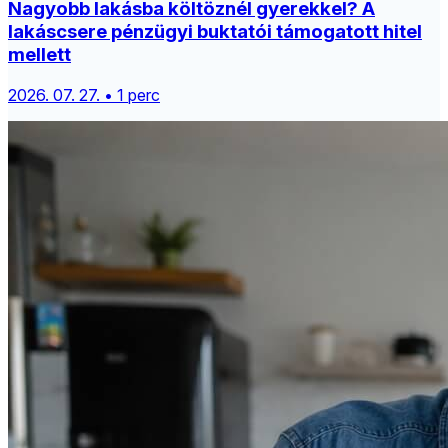
Nagyobb lakásba költöznél gyerekkel? A
lakáscsere pénzügyi buktatói támogatott hitel
mellett
2026. 07. 27. • 1 perc