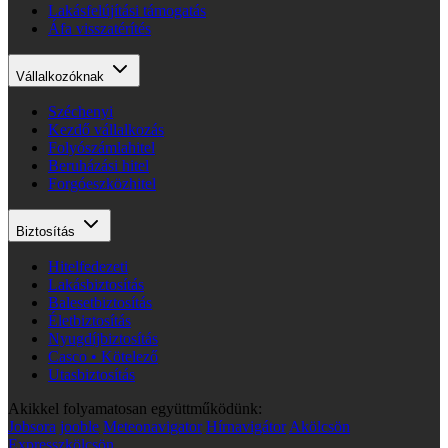
Lakásfelújítási támogatás
Áfa visszatérítés
Vállalkozóknak
Széchenyi
Kezdő vállalkozás
Folyószámlahitel
Beruházási hitel
Forgóeszközhitel
Biztosítás
Hitelfedezeti
Lakásbiztosítás
Balesetbiztosítás
Életbiztosítás
Nyugdíjbiztosítás
Casco • Kötelező
Utasbiztosítás
Akikkel folyamatosan együttműködünk:
Jobsora
jooble
Meteonavigator
Hírnavigátor
Akölcsön
Expresszkölcsön