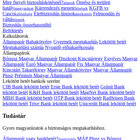
Mire figyelj biztosításkötésnél?
Önrész és területi
alapok
hatály
Kárrendezés menete
KGFB vs
magyarázat
lépések
Casco
Életbiztosítás típusok
Felmondás és
különbség
áttekintés
váltás
tippek
Biztosítás összehasonlító
Befektetés
Kalkulátorok
Állampapír
Babakötvény
Gyermek megtakarítás
Lekötött betét
Megtakarítási számla
Nyugdíj előtakarékosság
Állampapírok
Bónusz Magyar Állampapír
Diszkont Kincstárjegy
Egyéves Magyar
Állampapír
Euró Magyar Állampapír
Fix Magyar Állampapír
Kincstári Takarékjegy
Magyar Államkötvény
Magyar Állampapír
Plusz
Prémium Magyar Állampapír
Lekötött betét bankok szerint
CIB Bank lekötött betét
Erste Bank lekötött betét
Gránit Bank
lekötött betét
K&H Bank lekötött betét
MagNet Bank lekötött betét
MBH Bank lekötött betét
OTP Bank lekötött betét
Raiffeisen Bank
lekötött betét
Trive Bank lekötött betét
Unicredit Bank lekötött betét
Tudástár
Gyors magyarázatok a biztonságos megtakarításhoz.
Állampapír vagy bankbetét?
MÁP Plusz vs Bónusz
összevetés