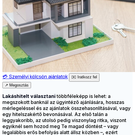
💳
Személyi kölcsön ajánlatok
✉️
Iratkozz fel
↗
Megosztás
Lakáshitelt választani
többféleképp is lehet: a
megszokott banknál az ügyintéző ajánlására, hosszas
mérlegeléssel és az ajánlatok összehasonlításával, vagy
egy hitelszakértő bevonásával. Az első talán a
leggyakoribb, az utolsó pedig viszonylag ritka, viszont
egyiknél sem hozod meg Te magad döntést – vagy
legalábbis erős befolyás alatt állsz közben –, ezért