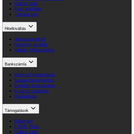
Otthon Start
Piaci zöld hitel
Türelmi idős
Hitelkiváltás
Adósságrendező
Személyi kiváltás
Szabad felhasználású
Bankszámla
Kedvező bankszámla
Magas jövedelemhez
Digitális bankoláshoz
Gyakori utaláshoz
Diákszámla
Támogatások
Babaváró
CSOK Plusz
Otthon Start