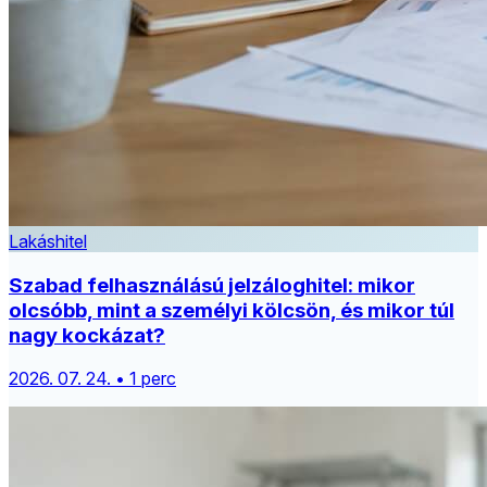
Lakáshitel
Szabad felhasználású jelzáloghitel: mikor
olcsóbb, mint a személyi kölcsön, és mikor túl
nagy kockázat?
2026. 07. 24. • 1 perc