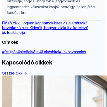
biztosítja, hogy a látogatók a leggyorsabb és
legpontosabb válaszokat kapják pénzügyi és időjárási
kérdéseikre.
Előző cikk
Hogyan kaphatnak hitelt az élettársak?
Következő cikk
Kiderült, hogyan alakult a kötelező
biztosítás díja
Címkék:
#felújítás
#hitelfelvétel
#Lakáshitel
#Lakásvásárlás
Kapcsolódó cikkek
Összes cikk →