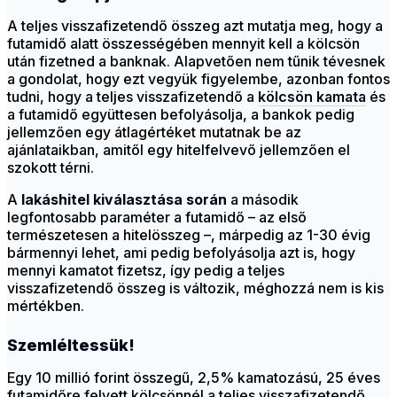
A teljes visszafizetendő összeg azt mutatja meg, hogy a
futamidő alatt összességében mennyit kell a kölcsön
után fizetned a banknak. Alapvetően nem tűnik tévesnek
a gondolat, hogy ezt vegyük figyelembe, azonban fontos
tudni, hogy a teljes visszafizetendő a
kölcsön kamata
és
a futamidő együttesen befolyásolja, a bankok pedig
jellemzően egy átlagértéket mutatnak be az
ajánlataikban, amitől egy hitelfelvevő jellemzően el
szokott térni.
A
lakáshitel kiválasztása
során
a második
legfontosabb paraméter a futamidő – az első
természetesen a hitelösszeg –, márpedig az 1-30 évig
bármennyi lehet, ami pedig befolyásolja azt is, hogy
mennyi kamatot fizetsz, így pedig a teljes
visszafizetendő összeg is változik, méghozzá nem is kis
mértékben.
Szemléltessük!
Egy 10 millió forint összegű, 2,5% kamatozású, 25 éves
futamidőre felvett kölcsönnél a teljes visszafizetendő