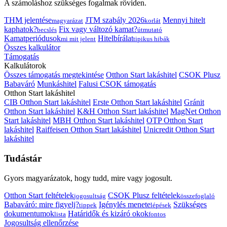
A számoláshoz szükséges fogalmak röviden.
THM jelentése
JTM szabály 2026
Mennyi hitelt
magyarázat
korlát
kaphatok?
Fix vagy változó kamat?
becslés
útmutató
Kamatperiódusok
Hitelbírálat
mi mit jelent
tipikus hibák
Összes kalkulátor
Támogatás
Kalkulátorok
Összes támogatás megtekintése
Otthon Start lakáshitel
CSOK Plusz
Babaváró
Munkáshitel
Falusi CSOK támogatás
Otthon Start lakáshitel
CIB Otthon Start lakáshitel
Erste Otthon Start lakáshitel
Gránit
Otthon Start lakáshitel
K&H Otthon Start lakáshitel
MagNet Otthon
Start lakáshitel
MBH Otthon Start lakáshitel
OTP Otthon Start
lakáshitel
Raiffeisen Otthon Start lakáshitel
Unicredit Otthon Start
lakáshitel
Tudástár
Gyors magyarázatok, hogy tudd, mire vagy jogosult.
Otthon Start feltételek
CSOK Plusz feltételek
jogosultság
összefoglaló
Babaváró: mire figyelj?
Igénylés menete
Szükséges
tippek
lépések
dokumentumok
Határidők és kizáró okok
lista
fontos
Jogosultság ellenőrzése