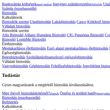
Bankszámla költségek
Ingyenes számlavezetés
Utal
magyarázat
feltételek
Számla összehasonlító
Biztosítás
Kalkulátorok
Biztosítók szerint
Utasbiztosítás
Lakásbiztosítás
Casco
Kötelező bizto
Vállalati biztosítás
Biztosítók szerint
Alfa Biztosító
Allianz Hungária Biztosító
CIG Pannónia Biztosító
Col
Biztosító
LegitiMo Biztosító
Életbiztosítás
Megtakarításos életbiztosítás
Euró alapú megtakarításos életbiztosítás
Egészségbiztosítás
Betegbiztosítás
Szolgáltatásfinanszírozó egészségbiztosítás
Vállalati biztosítás
Vagyonbiztosítás
Gépbiztosítás
Felelősségbiztosítás
Jogvédelmi biztos
Tudástár
Gyors magyarázatok a megfelelő biztosítás kiválasztásához.
Mire figyelj biztosításkötésnél?
Önrész és területi hatály
alapok
magyaráz
Biztosítás összehasonlító
Befektetés
Kalkulátorok