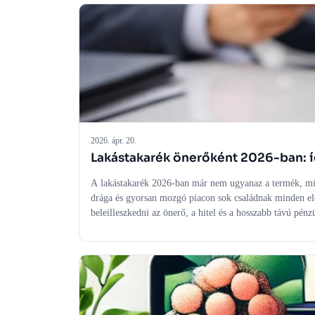
2026. ápr. 20.
Lakástakarék önerőként 2026-ban: íg
A lakástakarék 2026-ban már nem ugyanaz a termék, mint
drága és gyorsan mozgó piacon sok családnak minden el
beleilleszkedni az önerő, a hitel és a hosszabb távú pén