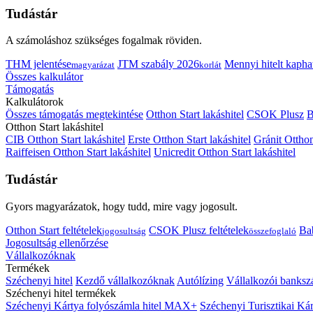
Tudástár
A számoláshoz szükséges fogalmak röviden.
THM jelentése
JTM szabály 2026
Mennyi hitelt kapha
magyarázat
korlát
Összes kalkulátor
Támogatás
Kalkulátorok
Összes támogatás megtekintése
Otthon Start lakáshitel
CSOK Plusz
B
Otthon Start lakáshitel
CIB Otthon Start lakáshitel
Erste Otthon Start lakáshitel
Gránit Otthon
Raiffeisen Otthon Start lakáshitel
Unicredit Otthon Start lakáshitel
Tudástár
Gyors magyarázatok, hogy tudd, mire vagy jogosult.
Otthon Start feltételek
CSOK Plusz feltételek
Bab
jogosultság
összefoglaló
Jogosultság ellenőrzése
Vállalkozóknak
Termékek
Széchenyi hitel
Kezdő vállalkozóknak
Autólízing
Vállalkozói banksz
Széchenyi hitel termékek
Széchenyi Kártya folyószámla hitel MAX+
Széchenyi Turisztikai 