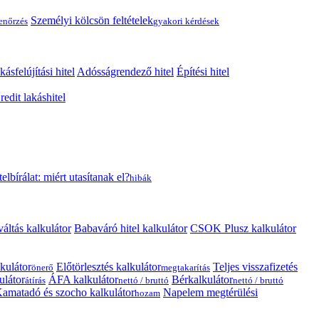
Személyi kölcsön feltételek
lenőrzés
gyakori kérdések
kásfelújítási hitel
Adósságrendező hitel
Építési hitel
edit lakáshitel
telbírálat: miért utasítanak el?
hibák
váltás kalkulátor
Babaváró hitel kalkulátor
CSOK Plusz kalkulátor
kulátor
Előtörlesztés kalkulátor
Teljes visszafizetés
önerő
megtakarítás
ulátor
ÁFA kalkulátor
Bérkalkulátor
átírás
nettó / bruttó
nettó / bruttó
amatadó és szocho kalkulátor
Napelem megtérülési
hozam