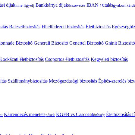
ási díjak
Bankkártya díjak
IBAN / utalás
mire figyelj
összevetés
gyakori kérd
sítás
Balesetbiztosítás
Hitelfedezeti biztosítás
Életbiztosítás
Egészségbiz
onnade Biztosító
Generali Biztosító
Genertel Biztosító
Gránit Biztosító
Kockázati életbiztosítás
Csoportos életbiztosítás
Kegyeleti biztosítás
ítás
Szállítmánybiztosítás
Mezőgazdasági biztosítás
Építés-szerelés bizt
Kárrendezés menete
KGFB vs Casco
Életbiztosítás 
at
lépések
különbség