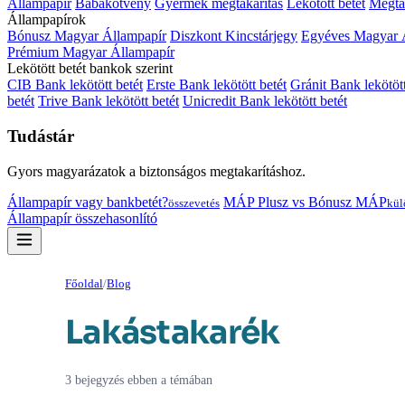
Állampapír
Babakötvény
Gyermek megtakarítás
Lekötött betét
Megtak
Állampapírok
Bónusz Magyar Állampapír
Diszkont Kincstárjegy
Egyéves Magyar 
Prémium Magyar Állampapír
Lekötött betét bankok szerint
CIB Bank lekötött betét
Erste Bank lekötött betét
Gránit Bank lekötött
betét
Trive Bank lekötött betét
Unicredit Bank lekötött betét
Tudástár
Gyors magyarázatok a biztonságos megtakarításhoz.
Állampapír vagy bankbetét?
MÁP Plusz vs Bónusz MÁP
összevetés
kül
Állampapír összehasonlító
Főoldal
/
Blog
Lakástakarék
3 bejegyzés ebben a témában