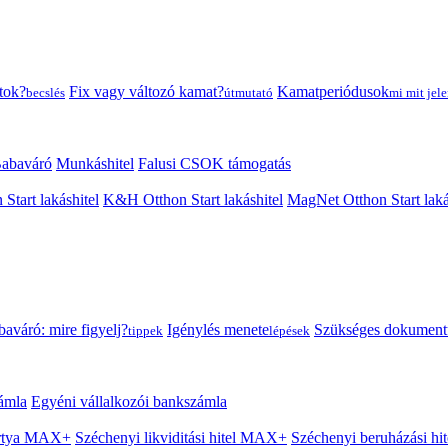
tok?
Fix vagy változó kamat?
Kamatperiódusok
becslés
útmutató
mi mit jele
abaváró
Munkáshitel
Falusi CSOK támogatás
 Start lakáshitel
K&H Otthon Start lakáshitel
MagNet Otthon Start laká
aváró: mire figyelj?
Igénylés menete
Szükséges dokumen
tippek
lépések
ámla
Egyéni vállalkozói bankszámla
Kártya MAX+
Széchenyi likviditási hitel MAX+
Széchenyi beruházási h