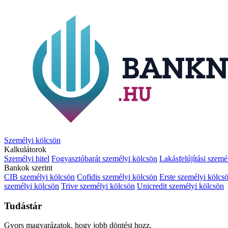
Személyi kölcsön
Kalkulátorok
Személyi hitel
Fogyasztóbarát személyi kölcsön
Lakásfelújítási szemé
Bankok szerint
CIB személyi kölcsön
Cofidis személyi kölcsön
Erste személyi kölcs
személyi kölcsön
Trive személyi kölcsön
Unicredit személyi kölcsön
Tudástár
Gyors magyarázatok, hogy jobb döntést hozz.