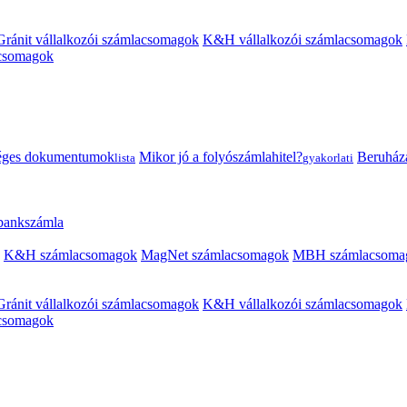
Gránit vállalkozói számlacsomagok
K&H vállalkozói számlacsomagok
acsomagok
éges dokumentumok
Mikor jó a folyószámlahitel?
Beruházás
lista
gyakorlati
 bankszámla
K&H számlacsomagok
MagNet számlacsomagok
MBH számlacsoma
Gránit vállalkozói számlacsomagok
K&H vállalkozói számlacsomagok
acsomagok