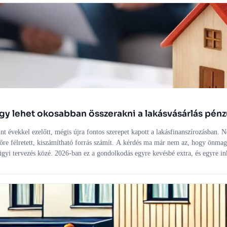
y lehet okosabban összerakni a lakásvásárlás pénz
 évekkel ezelőtt, mégis újra fontos szerepet kapott a lakásfinanszírozásban. 
őre félretett, kiszámítható forrás számít. A kérdés ma már nem az, hogy önma
zügyi tervezés közé. 2026-ban ez a gondolkodás egyre kevésbé extra, és egyre in