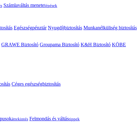
Számlaváltás menete
és
lépések
tosítás
Egészségpénztár
Nyugdíjbiztosítás
Munkanélküliség biztosítás
GRAWE Biztosító
Groupama Biztosító
K&H Biztosító
KÖBE
osítás
Céges egészségbiztosítás
típusok
Felmondás és váltás
áttekintés
tippek