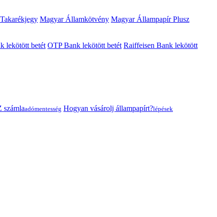
 Takarékjegy
Magyar Államkötvény
Magyar Állampapír Plusz
lekötött betét
OTP Bank lekötött betét
Raiffeisen Bank lekötött
 számla
Hogyan vásárolj állampapírt?
adómentesség
lépések