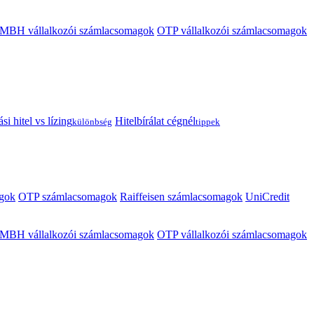
MBH vállalkozói számlacsomagok
OTP vállalkozói számlacsomagok
i hitel vs lízing
Hitelbírálat cégnél
különbség
tippek
gok
OTP számlacsomagok
Raiffeisen számlacsomagok
UniCredit
MBH vállalkozói számlacsomagok
OTP vállalkozói számlacsomagok