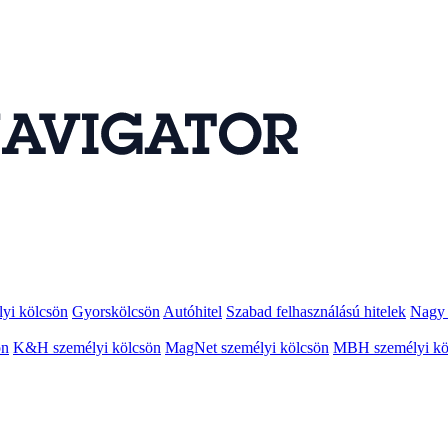
lyi kölcsön
Gyorskölcsön
Autóhitel
Szabad felhasználású hitelek
Nagy 
ön
K&H személyi kölcsön
MagNet személyi kölcsön
MBH személyi kö