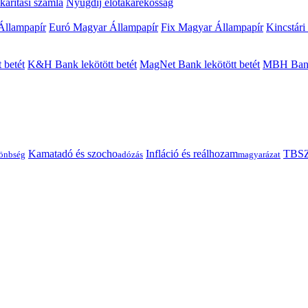
arítási számla
Nyugdíj előtakarékosság
Állampapír
Euró Magyar Állampapír
Fix Magyar Állampapír
Kincstári
 betét
K&H Bank lekötött betét
MagNet Bank lekötött betét
MBH Bank 
Kamatadó és szocho
Infláció és reálhozam
TBSZ
önbség
adózás
magyarázat