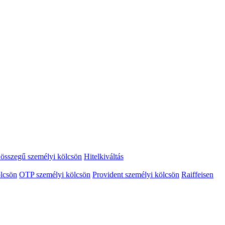
összegű személyi kölcsön
Hitelkiváltás
lcsön
OTP személyi kölcsön
Provident személyi kölcsön
Raiffeisen