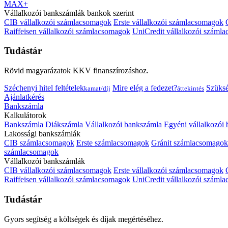
MAX+
Vállalkozói bankszámlák bankok szerint
CIB vállalkozói számlacsomagok
Erste vállalkozói számlacsomagok
Raiffeisen vállalkozói számlacsomagok
UniCredit vállalkozói száml
Tudástár
Rövid magyarázatok KKV finanszírozáshoz.
Széchenyi hitel feltételek
Mire elég a fedezet?
Szüks
kamat/díj
áttekintés
Ajánlatkérés
Bankszámla
Kalkulátorok
Bankszámla
Diákszámla
Vállalkozói bankszámla
Egyéni vállalkozói
Lakossági bankszámlák
CIB számlacsomagok
Erste számlacsomagok
Gránit számlacsomagok
számlacsomagok
Vállalkozói bankszámlák
CIB vállalkozói számlacsomagok
Erste vállalkozói számlacsomagok
Raiffeisen vállalkozói számlacsomagok
UniCredit vállalkozói száml
Tudástár
Gyors segítség a költségek és díjak megértéséhez.