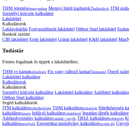
THM jelentése
Mennyi hitelt kaphatok?
JTM szab
magyarázat
kalkuláció
Személyi kölcsön kalkulátor
Lakáshitel
Kalkulátorok
Lakásvásárlás
Fogyasztóbarát lakáshitel
Otthon Start lakáshitel
Szabad
Bankok szerint
CIB lakáshitel
Erste lakáshitel
Gránit lakáshitel
K&H lakáshitel
MagNe
Tudástár
Fontos fogalmak és tippek a lakáshitelhez.
THM vs kamat
Fix vagy változó kamat?
Önerő szám
különbség
útmutató
Lakáshitel kalkulátor
Kalkulátorok
Kalkulátorok
Személyi kölcsön kalkulátor
Lakáshitel kalkulátor
Autóhitel kalkuláto
Otthon Start kalkulátor
Segéd kalkulátorok
JTM kalkulátor
THM kalkulátor
Hitelképesség ka
terhelhetőség
költségek
kalkulátor
Infláció kalkulátor
Ingatlan illeték kalkulátor
összeg
vásárlóerő
Adókedvezmény kalkulátor
TBSZ kalkulátor
K
családi / egyéb
befektetés
kalkulátor
Energetikai tanúsítvány kalkulátor
Ügyvéd
megújuló
becsült díj