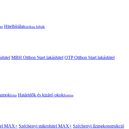
Hitelbírálat
nt
tipikus hibák
shitel
MBH Otthon Start lakáshitel
OTP Otthon Start lakáshitel
tumok
Határidők és kizáró okok
lista
fontos
itel MAX+
Széchenyi mikrohitel MAX+
Széchenyi lízingkonstrukció