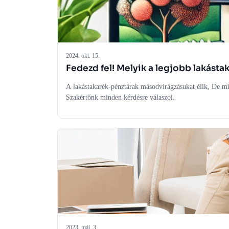
2024. okt. 15.
Fedezd fel! Melyik a legjobb lakást
A lakástakarék-pénztárak másodvirágzásukat élik, De mi
Szakértőnk minden kérdésre válaszol.
2023. máj. 3.