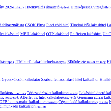
ály 2026
Hitelkiváltás útmutató
Hitelképesség vizsgálat
korlátok
lépések
el
 felhasználásra
CSOK Plusz
Piaci zöld hitel
Türelmi idős lakáshitel
La
t lakáshitel
MBH lakáshitel
OTP lakáshitel
Raiffeisen lakáshitel
UniCr
ítás
JTM korlát lakáshitelnél
Előtörlesztés
Hi
tippek
szabályok
mikor éri meg
r
Gyorskölcsön kalkulátor
Szabad felhasználású hitel kalkulátor
Hitelki
lkulátor
Törlesztőrészlet kalkulátor
Lakáshitel önerő kal
ellenőrzés
havi díj
Albérlet vs. hitel kalkulátor
Gépjármű átírási kalk
vagyonszerzés
összevetés
GFB bonus-malus kalkulátor
Cégautóadó kalkulátor
K
besorolás
céges autó
i munkadíj kalkulátor
ingatlan