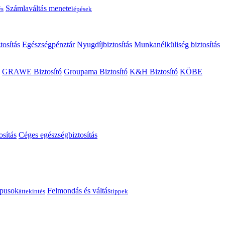
Számlaváltás menete
és
lépések
tosítás
Egészségpénztár
Nyugdíjbiztosítás
Munkanélküliség biztosítás
GRAWE Biztosító
Groupama Biztosító
K&H Biztosító
KÖBE
osítás
Céges egészségbiztosítás
típusok
Felmondás és váltás
áttekintés
tippek