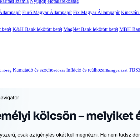
arítási számla
Nyugdíj előtakarékosság
Állampapír
Euró Magyar Állampapír
Fix Magyar Állampapír
Kincstári
 betét
K&H Bank lekötött betét
MagNet Bank lekötött betét
MBH Bank 
Kamatadó és szocho
Infláció és reálhozam
TBSZ
önbség
adózás
magyarázat
avigator
emélyi kölcsön – melyiket 
szerű, csak az igénylés okát kell megnézni. Ha nem tudsz dönt