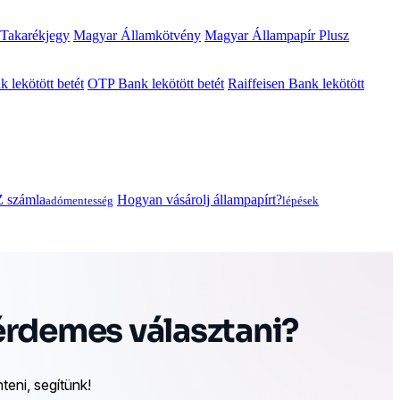
 Takarékjegy
Magyar Államkötvény
Magyar Állampapír Plusz
lekötött betét
OTP Bank lekötött betét
Raiffeisen Bank lekötött
 számla
Hogyan vásárolj állampapírt?
adómentesség
lépések
érdemes választani?
eni, segítünk!