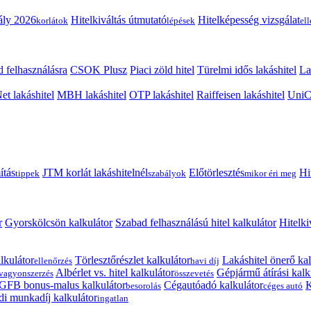
ály 2026
Hitelkiváltás útmutató
Hitelképesség vizsgálat
korlátok
lépések
el
 felhasználásra
CSOK Plusz
Piaci zöld hitel
Türelmi idős lakáshitel
La
t lakáshitel
MBH lakáshitel
OTP lakáshitel
Raiffeisen lakáshitel
UniCr
ítás
JTM korlát lakáshitelnél
Előtörlesztés
Hi
tippek
szabályok
mikor éri meg
r
Gyorskölcsön kalkulátor
Szabad felhasználású hitel kalkulátor
Hitelki
lkulátor
Törlesztőrészlet kalkulátor
Lakáshitel önerő kal
ellenőrzés
havi díj
Albérlet vs. hitel kalkulátor
Gépjármű átírási kalk
vagyonszerzés
összevetés
GFB bonus-malus kalkulátor
Cégautóadó kalkulátor
K
besorolás
céges autó
i munkadíj kalkulátor
ingatlan