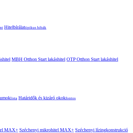
Hitelbírálat
nt
tipikus hibák
shitel
MBH Otthon Start lakáshitel
OTP Otthon Start lakáshitel
tumok
Határidők és kizáró okok
lista
fontos
itel MAX+
Széchenyi mikrohitel MAX+
Széchenyi lízingkonstrukció