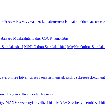
tok?
Fix vagy változó kamat?
Kamatperiódusok
becslés
útmutató
mi mit jele
abaváró
Munkáshitel
Falusi CSOK támogatás
 Start lakáshitel
K&H Otthon Start lakáshitel
MagNet Otthon Start laká
aváró: mire figyelj?
Igénylés menete
Szükséges dokumen
tippek
lépések
ámla
Egyéni vállalkozói bankszámla
Kártya MAX+
Széchenyi likviditási hitel MAX+
Széchenyi beruházási h