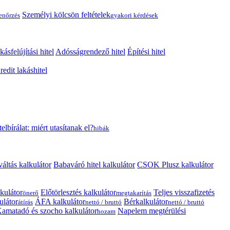
Személyi kölcsön feltételek
lenőrzés
gyakori kérdések
kásfelújítási hitel
Adósságrendező hitel
Építési hitel
edit lakáshitel
telbírálat: miért utasítanak el?
hibák
váltás kalkulátor
Babaváró hitel kalkulátor
CSOK Plusz kalkulátor
kulátor
Előtörlesztés kalkulátor
Teljes visszafizetés
önerő
megtakarítás
ulátor
ÁFA kalkulátor
Bérkalkulátor
átírás
nettó / bruttó
nettó / bruttó
amatadó és szocho kalkulátor
Napelem megtérülési
hozam