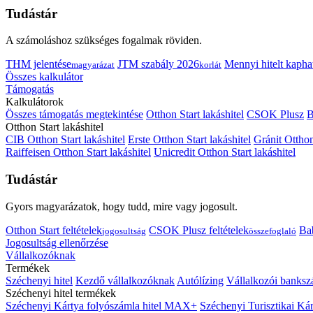
Tudástár
A számoláshoz szükséges fogalmak röviden.
THM jelentése
JTM szabály 2026
Mennyi hitelt kapha
magyarázat
korlát
Összes kalkulátor
Támogatás
Kalkulátorok
Összes támogatás megtekintése
Otthon Start lakáshitel
CSOK Plusz
B
Otthon Start lakáshitel
CIB Otthon Start lakáshitel
Erste Otthon Start lakáshitel
Gránit Otthon
Raiffeisen Otthon Start lakáshitel
Unicredit Otthon Start lakáshitel
Tudástár
Gyors magyarázatok, hogy tudd, mire vagy jogosult.
Otthon Start feltételek
CSOK Plusz feltételek
Bab
jogosultság
összefoglaló
Jogosultság ellenőrzése
Vállalkozóknak
Termékek
Széchenyi hitel
Kezdő vállalkozóknak
Autólízing
Vállalkozói banksz
Széchenyi hitel termékek
Széchenyi Kártya folyószámla hitel MAX+
Széchenyi Turisztikai 