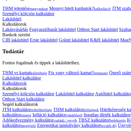
THM jelentése
Mennyi hitelt kaphatok?
JTM szab
magyarázat
kalkuláció
Személyi kölcsön kalkulátor
Lakáshitel
Kalkulátorok
Lakásvásárlás
Fogyasztóbarát lakáshitel
Otthon Start lakáshitel
Szabad
Bankok szerint
CIB lakáshitel
Erste lakáshitel
Gránit lakáshitel
K&H lakáshitel
MagNe
Tudástár
Fontos fogalmak és tippek a lakáshitelhez.
THM vs kamat
Fix vagy változó kamat?
Önerő szám
különbség
útmutató
Lakáshitel kalkulátor
Kalkulátorok
Kalkulátorok
Személyi kölcsön kalkulátor
Lakáshitel kalkulátor
Autóhitel kalkuláto
Otthon Start kalkulátor
Segéd kalkulátorok
JTM kalkulátor
THM kalkulátor
Hitelképesség ka
terhelhetőség
költségek
kalkulátor
Infláció kalkulátor
Ingatlan illeték kalkulátor
összeg
vásárlóerő
Adókedvezmény kalkulátor
TBSZ kalkulátor
K
családi / egyéb
befektetés
kalkulátor
Energetikai tanúsítvány kalkulátor
Ügyvéd
megújuló
becsült díj