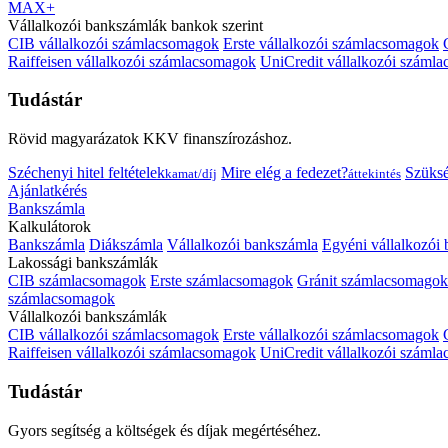
MAX+
Vállalkozói bankszámlák bankok szerint
CIB vállalkozói számlacsomagok
Erste vállalkozói számlacsomagok
Raiffeisen vállalkozói számlacsomagok
UniCredit vállalkozói száml
Tudástár
Rövid magyarázatok KKV finanszírozáshoz.
Széchenyi hitel feltételek
Mire elég a fedezet?
Szüks
kamat/díj
áttekintés
Ajánlatkérés
Bankszámla
Kalkulátorok
Bankszámla
Diákszámla
Vállalkozói bankszámla
Egyéni vállalkozói
Lakossági bankszámlák
CIB számlacsomagok
Erste számlacsomagok
Gránit számlacsomagok
számlacsomagok
Vállalkozói bankszámlák
CIB vállalkozói számlacsomagok
Erste vállalkozói számlacsomagok
Raiffeisen vállalkozói számlacsomagok
UniCredit vállalkozói száml
Tudástár
Gyors segítség a költségek és díjak megértéséhez.