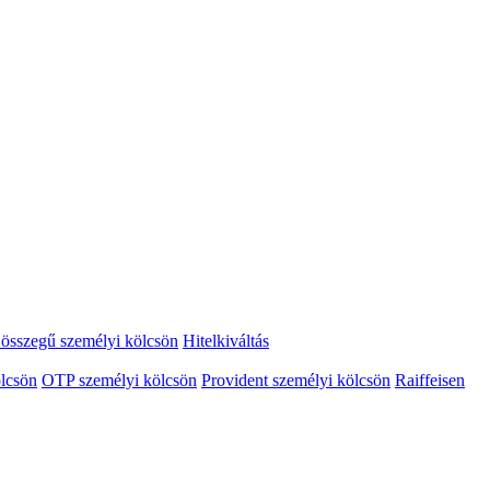
összegű személyi kölcsön
Hitelkiváltás
lcsön
OTP személyi kölcsön
Provident személyi kölcsön
Raiffeisen