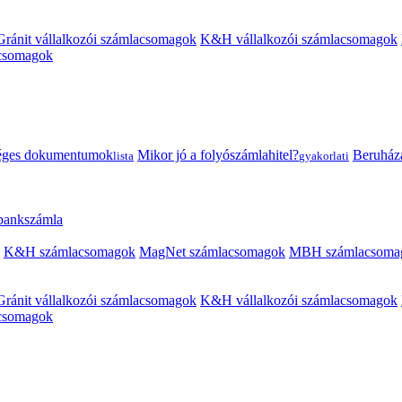
Gránit vállalkozói számlacsomagok
K&H vállalkozói számlacsomagok
acsomagok
éges dokumentumok
Mikor jó a folyószámlahitel?
Beruházás
lista
gyakorlati
 bankszámla
K&H számlacsomagok
MagNet számlacsomagok
MBH számlacsoma
Gránit vállalkozói számlacsomagok
K&H vállalkozói számlacsomagok
acsomagok