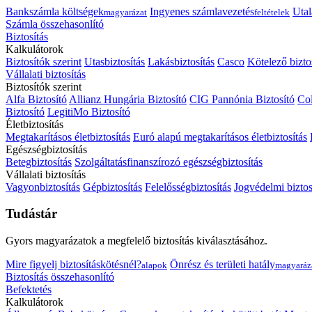
Bankszámla költségek
Ingyenes számlavezetés
Utal
magyarázat
feltételek
Számla összehasonlító
Biztosítás
Kalkulátorok
Biztosítók szerint
Utasbiztosítás
Lakásbiztosítás
Casco
Kötelező bizto
Vállalati biztosítás
Biztosítók szerint
Alfa Biztosító
Allianz Hungária Biztosító
CIG Pannónia Biztosító
Col
Biztosító
LegitiMo Biztosító
Életbiztosítás
Megtakarításos életbiztosítás
Euró alapú megtakarításos életbiztosítás
Egészségbiztosítás
Betegbiztosítás
Szolgáltatásfinanszírozó egészségbiztosítás
Vállalati biztosítás
Vagyonbiztosítás
Gépbiztosítás
Felelősségbiztosítás
Jogvédelmi biztos
Tudástár
Gyors magyarázatok a megfelelő biztosítás kiválasztásához.
Mire figyelj biztosításkötésnél?
Önrész és területi hatály
alapok
magyaráz
Biztosítás összehasonlító
Befektetés
Kalkulátorok