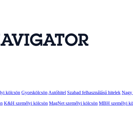
lyi kölcsön
Gyorskölcsön
Autóhitel
Szabad felhasználású hitelek
Nagy 
ön
K&H személyi kölcsön
MagNet személyi kölcsön
MBH személyi kö