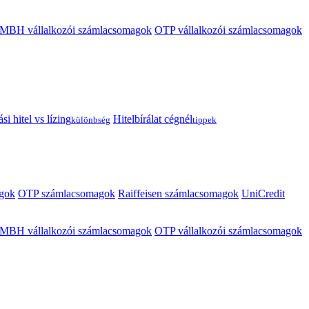
MBH vállalkozói számlacsomagok
OTP vállalkozói számlacsomagok
i hitel vs lízing
Hitelbírálat cégnél
különbség
tippek
gok
OTP számlacsomagok
Raiffeisen számlacsomagok
UniCredit
MBH vállalkozói számlacsomagok
OTP vállalkozói számlacsomagok