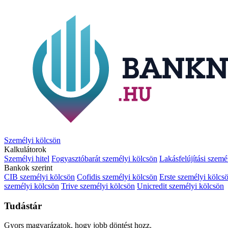
Személyi kölcsön
Kalkulátorok
Személyi hitel
Fogyasztóbarát személyi kölcsön
Lakásfelújítási szemé
Bankok szerint
CIB személyi kölcsön
Cofidis személyi kölcsön
Erste személyi kölcs
személyi kölcsön
Trive személyi kölcsön
Unicredit személyi kölcsön
Tudástár
Gyors magyarázatok, hogy jobb döntést hozz.