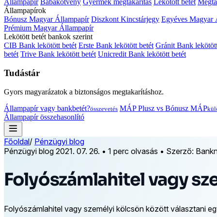
Állampapír
Babakötvény
Gyermek megtakarítás
Lekötött betét
Megtak
Állampapírok
Bónusz Magyar Állampapír
Diszkont Kincstárjegy
Egyéves Magyar 
Prémium Magyar Állampapír
Lekötött betét bankok szerint
CIB Bank lekötött betét
Erste Bank lekötött betét
Gránit Bank lekötött
betét
Trive Bank lekötött betét
Unicredit Bank lekötött betét
Tudástár
Gyors magyarázatok a biztonságos megtakarításhoz.
Állampapír vagy bankbetét?
MÁP Plusz vs Bónusz MÁP
összevetés
kül
Állampapír összehasonlító
Főoldal
/
Pénzügyi blog
Pénzügyi blog
2021. 07. 26.
•
1 perc olvasás
•
Szerző: Bankn
Folyószámlahitel vagy sz
Folyószámlahitel vagy személyi kölcsön között választani egy