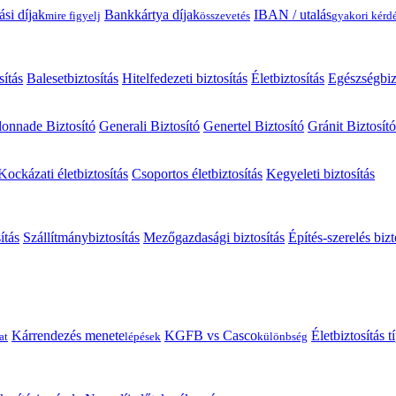
ási díjak
Bankkártya díjak
IBAN / utalás
mire figyelj
összevetés
gyakori kérd
sítás
Balesetbiztosítás
Hitelfedezeti biztosítás
Életbiztosítás
Egészségbiz
onnade Biztosító
Generali Biztosító
Genertel Biztosító
Gránit Biztosító
Kockázati életbiztosítás
Csoportos életbiztosítás
Kegyeleti biztosítás
ítás
Szállítmánybiztosítás
Mezőgazdasági biztosítás
Építés-szerelés bizt
Kárrendezés menete
KGFB vs Casco
Életbiztosítás 
at
lépések
különbség