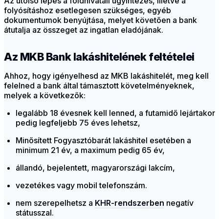
Az utolsó lépés a földhivatali ügyintézés, illetve a
folyósításhoz esetlegesen szükséges, egyéb
dokumentumok benyújtása, melyet követően a bank
átutalja az összeget az ingatlan eladójának.
Az MKB Bank lakáshitelének feltételei
Ahhoz, hogy igényelhesd az MKB lakáshitelét, meg kell
felelned a bank által támasztott követelményeknek,
melyek a következők:
legalább 18 évesnek kell lenned, a futamidő lejártakor
pedig legfeljebb 75 éves lehetsz,
Minősített Fogyasztóbarát lakáshitel esetében a
minimum 21 év, a maximum pedig 65 év,
állandó, bejelentett, magyarországi lakcím,
vezetékes vagy mobil telefonszám.
nem szerepelhetsz a
KHR-rendszerben
negatív
státusszal.