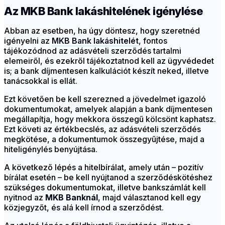
Az MKB Bank lakáshitelének igénylése
Abban az esetben, ha úgy döntesz, hogy szeretnéd
igényelni az
MKB Bank lakáshitelét
, fontos
tájékozódnod az adásvételi szerződés tartalmi
elemeiről, és ezekről tájékoztatnod kell az ügyvédedet
is; a bank díjmentesen kalkulációt készít neked, illetve
tanácsokkal is ellát.
Ezt követően be kell szerezned a jövedelmet igazoló
dokumentumokat, amelyek alapján a bank díjmentesen
megállapítja, hogy mekkora összegű kölcsönt kaphatsz.
Ezt követi az értékbecslés, az adásvételi szerződés
megkötése, a dokumentumok összegyűjtése, majd a
hiteligénylés benyújtása.
A következő lépés a hitelbírálat, amely után – pozitív
bírálat esetén – be kell nyújtanod a szerződéskötéshez
szükséges dokumentumokat, illetve bankszámlát kell
nyitnod az
MKB Banknál
, majd választanod kell egy
közjegyzőt, és alá kell írnod a szerződést.