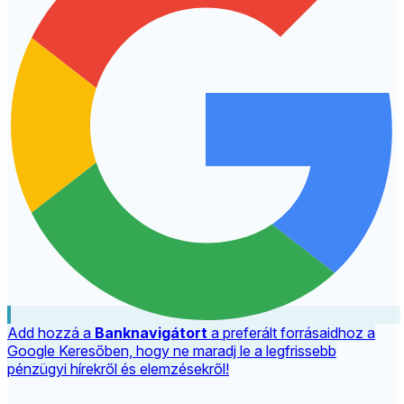
Add hozzá a
Banknavigátort
a preferált forrásaidhoz a
Google Keresőben, hogy ne maradj le a legfrissebb
pénzügyi hírekről és elemzésekről!