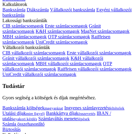
Kalkulátorok
Bankszámla
Diákszámla
Vállalkozói bankszámla
Egyéni vállalkozói
bankszámla
Lakossági bankszámlák
CIB számlacsomagok
Erste számlacsomagok
Gránit
számlacsomagok
K&H számlacsomagok
MagNet számlacsomagok
MBH számlacsomagok
OTP számlacsomagok
Raiffeisen
számlacsomagok
UniCredit számlacsomagok
Vállalkozói bankszámlák
CIB vállalkozói számlacsomagok
Erste vállalkozói számlacsomagok
Gránit vállalkozói számlacsomagok
K&H vállalkozói
számlacsomagok
MBH vállalkozói számlacsomagok
OTP
vállalkozói számlacsomagok
Raiffeisen vállalkozói számlacsomagok
UniCredit vállalkozói számlacsomagok
Tudástár
Gyors segítség a költségek és díjak megértéséhez.
Bankszámla költségek
Ingyenes számlavezetés
magyarázat
feltételek
Utalási díjak
Bankkártya díjak
IBAN /
mire figyelj
összevetés
utalás
Számlaváltás menete
gyakori kérdés
lépések
Számla összehasonlító
Biztosítás