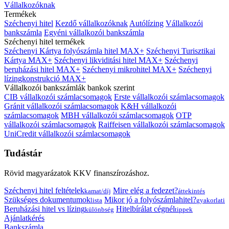
Vállalkozóknak
Termékek
Széchenyi hitel
Kezdő vállalkozóknak
Autólízing
Vállalkozói
bankszámla
Egyéni vállalkozói bankszámla
Széchenyi hitel termékek
Széchenyi Kártya folyószámla hitel MAX+
Széchenyi Turisztikai
Kártya MAX+
Széchenyi likviditási hitel MAX+
Széchenyi
beruházási hitel MAX+
Széchenyi mikrohitel MAX+
Széchenyi
lízingkonstrukció MAX+
Vállalkozói bankszámlák bankok szerint
CIB vállalkozói számlacsomagok
Erste vállalkozói számlacsomagok
Gránit vállalkozói számlacsomagok
K&H vállalkozói
számlacsomagok
MBH vállalkozói számlacsomagok
OTP
vállalkozói számlacsomagok
Raiffeisen vállalkozói számlacsomagok
UniCredit vállalkozói számlacsomagok
Tudástár
Rövid magyarázatok KKV finanszírozáshoz.
Széchenyi hitel feltételek
Mire elég a fedezet?
kamat/díj
áttekintés
Szükséges dokumentumok
Mikor jó a folyószámlahitel?
lista
gyakorlati
Beruházási hitel vs lízing
Hitelbírálat cégnél
különbség
tippek
Ajánlatkérés
Bankszámla