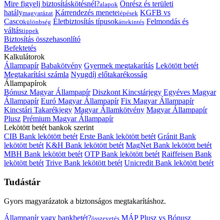
Mire figyelj biztosításkötésnél?
Önrész és területi
alapok
hatály
Kárrendezés menete
KGFB vs
magyarázat
lépések
Casco
Életbiztosítás típusok
Felmondás és
különbség
áttekintés
váltás
tippek
Biztosítás összehasonlító
Befektetés
Kalkulátorok
Állampapír
Babakötvény
Gyermek megtakarítás
Lekötött betét
Megtakarítási számla
Nyugdíj előtakarékosság
Állampapírok
Bónusz Magyar Állampapír
Diszkont Kincstárjegy
Egyéves Magyar
Állampapír
Euró Magyar Állampapír
Fix Magyar Állampapír
Kincstári Takarékjegy
Magyar Államkötvény
Magyar Állampapír
Plusz
Prémium Magyar Állampapír
Lekötött betét bankok szerint
CIB Bank lekötött betét
Erste Bank lekötött betét
Gránit Bank
lekötött betét
K&H Bank lekötött betét
MagNet Bank lekötött betét
MBH Bank lekötött betét
OTP Bank lekötött betét
Raiffeisen Bank
lekötött betét
Trive Bank lekötött betét
Unicredit Bank lekötött betét
Tudástár
Gyors magyarázatok a biztonságos megtakarításhoz.
Állampapír vagy bankbetét?
MÁP Plusz vs Bónusz
összevetés