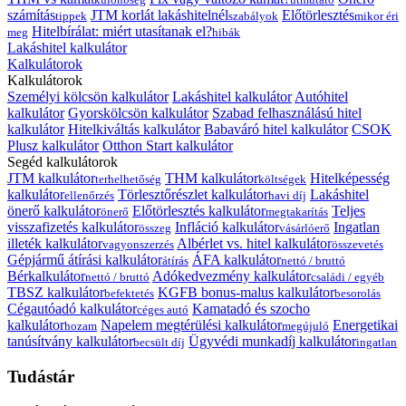
számítás
JTM korlát lakáshitelnél
Előtörlesztés
tippek
szabályok
mikor éri
Hitelbírálat: miért utasítanak el?
meg
hibák
Lakáshitel kalkulátor
Kalkulátorok
Kalkulátorok
Személyi kölcsön kalkulátor
Lakáshitel kalkulátor
Autóhitel
kalkulátor
Gyorskölcsön kalkulátor
Szabad felhasználású hitel
kalkulátor
Hitelkiváltás kalkulátor
Babaváró hitel kalkulátor
CSOK
Plusz kalkulátor
Otthon Start kalkulátor
Segéd kalkulátorok
JTM kalkulátor
THM kalkulátor
Hitelképesség
terhelhetőség
költségek
kalkulátor
Törlesztőrészlet kalkulátor
Lakáshitel
ellenőrzés
havi díj
önerő kalkulátor
Előtörlesztés kalkulátor
Teljes
önerő
megtakarítás
visszafizetés kalkulátor
Infláció kalkulátor
Ingatlan
összeg
vásárlóerő
illeték kalkulátor
Albérlet vs. hitel kalkulátor
vagyonszerzés
összevetés
Gépjármű átírási kalkulátor
ÁFA kalkulátor
átírás
nettó / bruttó
Bérkalkulátor
Adókedvezmény kalkulátor
nettó / bruttó
családi / egyéb
TBSZ kalkulátor
KGFB bonus-malus kalkulátor
befektetés
besorolás
Cégautóadó kalkulátor
Kamatadó és szocho
céges autó
kalkulátor
Napelem megtérülési kalkulátor
Energetikai
hozam
megújuló
tanúsítvány kalkulátor
Ügyvédi munkadíj kalkulátor
becsült díj
ingatlan
Tudástár