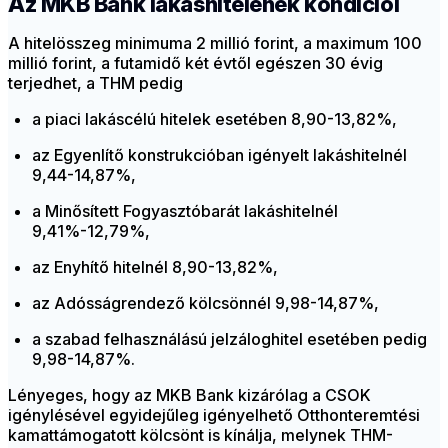
Az MKB Bank lakáshitelének kondíciói
A hitelösszeg minimuma 2 millió forint, a maximum 100
millió forint, a futamidő két évtől egészen 30 évig
terjedhet, a THM pedig
a piaci lakáscélú hitelek esetében 8,90-13,82%,
az Egyenlítő konstrukcióban igényelt lakáshitelnél
9,44-14,87%,
a Minősített Fogyasztóbarát lakáshitelnél
9,41%-12,79%,
az Enyhítő hitelnél 8,90-13,82%,
az Adósságrendező kölcsönnél 9,98-14,87%,
a szabad felhasználású jelzáloghitel esetében pedig
9,98-14,87%.
Lényeges, hogy az MKB Bank kizárólag a CSOK
igénylésével egyidejűleg igényelhető Otthonteremtési
kamattámogatott kölcsönt is kínálja, melynek THM-