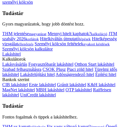
személyi kölcsön
Tudástár
Gyors magyarázatok, hogy jobb döntést hozz.
THM jelentése
Mennyi hitelt kaphatok?
JTM
magyarázat
kalkuláció
szabály 2026
Hitelkiváltás útmutató
Hitelképesség
korlátok
lépések
vizsgálat
Személyi kölcsön feltételek
ellenőrzés
gyakori kérdések
Személyi kölcsön kalkulátor
Lakáshitel
Kalkulátorok
Lakásvásárlás
Fogyasztóbarát lakáshitel
Otthon Start lakáshitel
Szabad felhasználásra
CSOK Plusz
Piaci zöld hitel
Türelmi idős
lakáshitel
Lakásfelújítási hitel
Adósságrendező hitel
Építési hitel
Bankok szerint
CIB lakáshitel
Erste lakáshitel
Gránit lakáshitel
K&H lakáshitel
MagNet lakáshitel
MBH lakáshitel
OTP lakáshitel
Raiffeisen
lakáshitel
UniCredit lakáshitel
Tudástár
Fontos fogalmak és tippek a lakáshitelhez.
THM vs kamat
Fix vagy változó kamat?
Önerő
különbség
útmutató