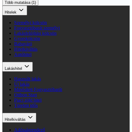
Több mutatása (1)
Hitelek
Személyi kölcsön
Fogyasztóbarát személyi
Lakásfelújítási kölcsön
Gyorskölcsön
Babaváró
Hitelkiváltás
Autóhitel
Lakáshitel
Használt lakás
Új lakás
Minősített Fogyasztóbarát
Otthon Start
Piaci zöld hitel
Türelmi idős
Hitelkiváltás
Adósságrendező