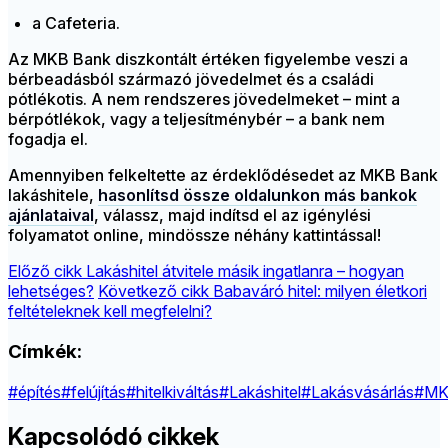
a Cafeteria.
Az MKB Bank diszkontált értéken figyelembe veszi a
bérbeadásból származó jövedelmet és a családi
pótlékotis. A nem rendszeres jövedelmeket – mint a
bérpótlékok, vagy a teljesítménybér – a bank nem
fogadja el.
Amennyiben felkeltette az érdeklődésedet az MKB Bank
lakáshitele,
hasonlítsd össze oldalunkon más bankok
ajánlataival
, válassz, majd indítsd el az igénylési
folyamatot online, mindössze néhány kattintással!
Előző cikk
Lakáshitel átvitele másik ingatlanra – hogyan
lehetséges?
Következő cikk
Babaváró hitel: milyen életkori
feltételeknek kell megfelelni?
Címkék:
#építés
#felújítás
#hitelkiváltás
#Lakáshitel
#Lakásvásárlás
#M
Kapcsolódó cikkek