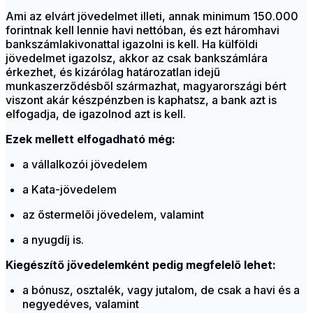
Ami az elvárt jövedelmet illeti, annak minimum 150.000
forintnak kell lennie havi nettóban, és ezt háromhavi
bankszámlakivonattal igazolni is kell. Ha külföldi
jövedelmet igazolsz, akkor az csak bankszámlára
érkezhet, és kizárólag határozatlan idejű
munkaszerződésből származhat, magyarországi bért
viszont akár készpénzben is kaphatsz, a bank azt is
elfogadja, de igazolnod azt is kell.
Ezek mellett elfogadható még:
a vállalkozói jövedelem
a Kata-jövedelem
az őstermelői jövedelem, valamint
a nyugdíj is.
Kiegészítő jövedelemként pedig megfelelő lehet:
a bónusz, osztalék, vagy jutalom, de csak a havi és a
negyedéves, valamint