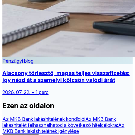
Pénzügyi blog
Alacsony törlesztő, magas teljes visszafizetés:
így nézd át a személyi kölcsön valódi árát
2026. 07. 22. • 1 perc
Ezen az oldalon
Az MKB Bank lakáshitelének kondíciói
Az MKB Bank
lakáshitelét felhasználhatod a következő hitelcélokra:
Az
MKB Bank lakáshitelének igénylése