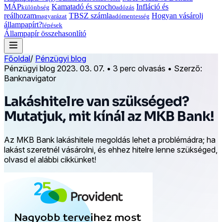
MÁP
Kamatadó és szocho
Infláció és
különbség
adózás
reálhozam
TBSZ számla
Hogyan vásárolj
magyarázat
adómentesség
állampapírt?
lépések
Állampapír összehasonlító
Főoldal
/
Pénzügyi blog
Pénzügyi blog
2023. 03. 07.
•
3 perc olvasás
•
Szerző:
Banknavigator
Lakáshitelre van szükséged?
Mutatjuk, mit kínál az MKB Bank!
Az MKB Bank lakáshitele megoldás lehet a problémádra; ha
lakást szeretnél vásárolni, és ehhez hitelre lenne szükséged,
olvasd el alábbi cikkünket!