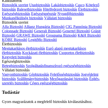
Kalkulátorok
Biztosítók szerint
Utasbiztosítás
Lakásbiztosítás
Casco
Kötelező
biztosítás
Balesetbiztosítás
Hitelfedezeti biztosítás
Életbiztosítás
Egészségbiztosítás
Egészségpénztár
Nyugdíjbiztosítás
Munkanélküliség biztosítás
Vállalati biztosítás
Biztosítók szerint
Alfa Biztosító
Allianz Hungária Biztosító
CIG Pannónia Biztosító
Colonnade Biztosító
Generali Biztosító
Genertel Biztosító
Gránit
Biztosító
GRAWE Biztosító
Groupama Biztosító
K&H Biztosító
KÖBE Biztosító
LegitiMo Biztosító
Életbiztosítás
Megtakarításos életbiztosítás
Euró alapú megtakarításos
életbiztosítás
Kockázati életbiztosítás
Csoportos életbiztosítás
Kegyeleti biztosítás
Egészségbiztosítás
Betegbiztosítás
Szolgáltatásfinanszírozó egészségbiztosítás
Vállalati biztosítás
Vagyonbiztosítás
Gépbiztosítás
Felelősségbiztosítás
Jogvédelmi
biztosítás
Szállítmánybiztosítás
Mezőgazdasági biztosítás
Építés-
szerelés biztosítás
Céges egészségbiztosítás
Tudástár
Gyors magyarázatok a megfelelő biztosítás kiválasztásához.