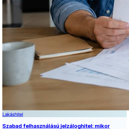
Lakáshitel
Szabad felhasználású jelzáloghitel: mikor