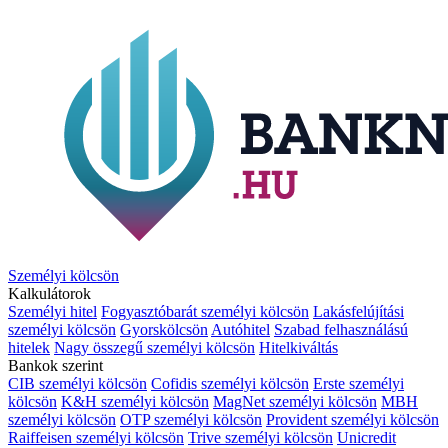
Személyi kölcsön
Kalkulátorok
Személyi hitel
Fogyasztóbarát személyi kölcsön
Lakásfelújítási
személyi kölcsön
Gyorskölcsön
Autóhitel
Szabad felhasználású
hitelek
Nagy összegű személyi kölcsön
Hitelkiváltás
Bankok szerint
CIB személyi kölcsön
Cofidis személyi kölcsön
Erste személyi
kölcsön
K&H személyi kölcsön
MagNet személyi kölcsön
MBH
személyi kölcsön
OTP személyi kölcsön
Provident személyi kölcsön
Raiffeisen személyi kölcsön
Trive személyi kölcsön
Unicredit