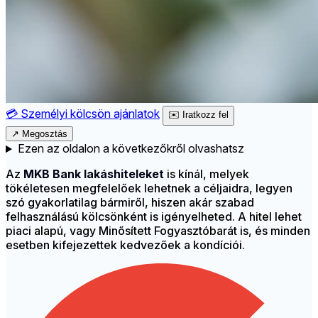
💳
Személyi kölcsön ajánlatok
✉️
Iratkozz fel
↗
Megosztás
Ezen az oldalon a következőkről olvashatsz
Az
MKB Bank lakáshiteleket
is kínál, melyek
tökéletesen megfelelőek lehetnek a céljaidra, legyen
szó gyakorlatilag bármiről, hiszen akár szabad
felhasználású kölcsönként is igényelheted. A hitel lehet
piaci alapú, vagy Minősített Fogyasztóbarát is, és minden
esetben kifejezettek kedvezőek a kondíciói.