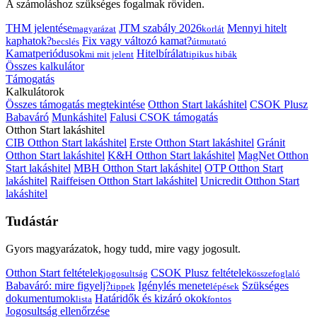
A számoláshoz szükséges fogalmak röviden.
THM jelentése
JTM szabály 2026
Mennyi hitelt
magyarázat
korlát
kaphatok?
Fix vagy változó kamat?
becslés
útmutató
Kamatperiódusok
Hitelbírálat
mi mit jelent
tipikus hibák
Összes kalkulátor
Támogatás
Kalkulátorok
Összes támogatás megtekintése
Otthon Start lakáshitel
CSOK Plusz
Babaváró
Munkáshitel
Falusi CSOK támogatás
Otthon Start lakáshitel
CIB Otthon Start lakáshitel
Erste Otthon Start lakáshitel
Gránit
Otthon Start lakáshitel
K&H Otthon Start lakáshitel
MagNet Otthon
Start lakáshitel
MBH Otthon Start lakáshitel
OTP Otthon Start
lakáshitel
Raiffeisen Otthon Start lakáshitel
Unicredit Otthon Start
lakáshitel
Tudástár
Gyors magyarázatok, hogy tudd, mire vagy jogosult.
Otthon Start feltételek
CSOK Plusz feltételek
jogosultság
összefoglaló
Babaváró: mire figyelj?
Igénylés menete
Szükséges
tippek
lépések
dokumentumok
Határidők és kizáró okok
lista
fontos
Jogosultság ellenőrzése