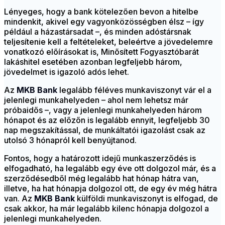
Lényeges, hogy a bank kötelezően bevon a hitelbe
mindenkit, akivel egy vagyonközösségben élsz – így
például a házastársadat –, és minden adóstársnak
teljesítenie kell a feltételeket, beleértve a jövedelemre
vonatkozó előírásokat is, Minősített Fogyasztóbarát
lakáshitel esetében azonban legfeljebb három,
jövedelmet is igazoló adós lehet.
Az
MKB Bank
legalább féléves munkaviszonyt vár el a
jelenlegi munkahelyeden – ahol nem lehetsz már
próbaidős –, vagy a jelenlegi munkahelyeden három
hónapot és az előzőn is legalább ennyit, legfeljebb 30
nap megszakítással, de munkáltatói igazolást csak az
utolsó 3 hónapról kell benyújtanod.
Fontos, hogy a határozott idejű munkaszerződés is
elfogadható, ha legalább egy éve ott dolgozol már, és a
szerződésedből még legalább hat hónap hátra van,
illetve, ha hat hónapja dolgozol ott, de egy év még hátra
van. Az
MKB Bank
külföldi munkaviszonyt is elfogad, de
csak akkor, ha már legalább kilenc hónapja dolgozol a
jelenlegi munkahelyeden.