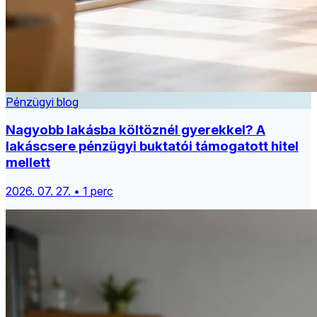
Pénzügyi blog
Nagyobb lakásba költöznél gyerekkel? A
lakáscsere pénzügyi buktatói támogatott hitel
mellett
2026. 07. 27. • 1 perc