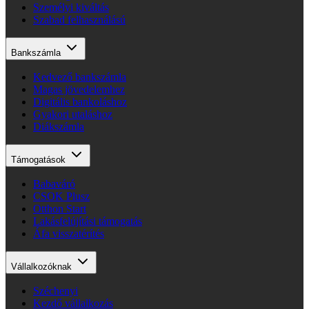
Személyi kiváltás
Szabad felhasználású
Bankszámla
Kedvező bankszámla
Magas jövedelemhez
Digitális bankoláshoz
Gyakori utaláshoz
Diákszámla
Támogatások
Babaváró
CSOK Plusz
Otthon Start
Lakásfelújítási támogatás
Áfa visszatérítés
Vállalkozóknak
Széchenyi
Kezdő vállalkozás