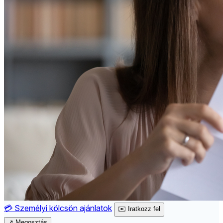
💳
Személyi kölcsön ajánlatok
✉️
Iratkozz fel
↗
Megosztás