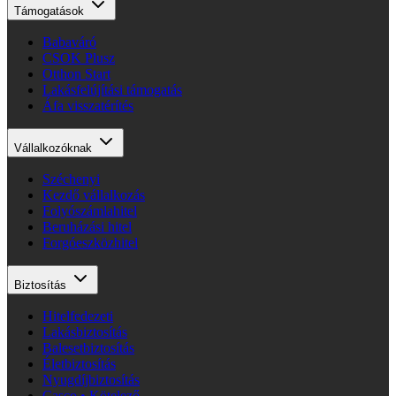
Támogatások
Babaváró
CSOK Plusz
Otthon Start
Lakásfelújítási támogatás
Áfa visszatérítés
Vállalkozóknak
Széchenyi
Kezdő vállalkozás
Folyószámlahitel
Beruházási hitel
Forgóeszközhitel
Biztosítás
Hitelfedezeti
Lakásbiztosítás
Balesetbiztosítás
Életbiztosítás
Nyugdíjbiztosítás
Casco • Kötelező