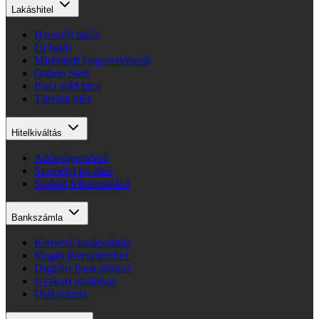
Lakáshitel
Használt lakás
Új lakás
Minősített Fogyasztóbarát
Otthon Start
Piaci zöld hitel
Türelmi idős
Hitelkiváltás
Adósságrendező
Személyi kiváltás
Szabad felhasználású
Bankszámla
Kedvező bankszámla
Magas jövedelemhez
Digitális bankoláshoz
Gyakori utaláshoz
Diákszámla