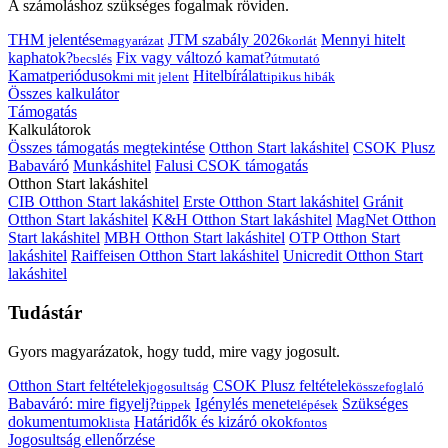
A számoláshoz szükséges fogalmak röviden.
THM jelentése
JTM szabály 2026
Mennyi hitelt
magyarázat
korlát
kaphatok?
Fix vagy változó kamat?
becslés
útmutató
Kamatperiódusok
Hitelbírálat
mi mit jelent
tipikus hibák
Összes kalkulátor
Támogatás
Kalkulátorok
Összes támogatás megtekintése
Otthon Start lakáshitel
CSOK Plusz
Babaváró
Munkáshitel
Falusi CSOK támogatás
Otthon Start lakáshitel
CIB Otthon Start lakáshitel
Erste Otthon Start lakáshitel
Gránit
Otthon Start lakáshitel
K&H Otthon Start lakáshitel
MagNet Otthon
Start lakáshitel
MBH Otthon Start lakáshitel
OTP Otthon Start
lakáshitel
Raiffeisen Otthon Start lakáshitel
Unicredit Otthon Start
lakáshitel
Tudástár
Gyors magyarázatok, hogy tudd, mire vagy jogosult.
Otthon Start feltételek
CSOK Plusz feltételek
jogosultság
összefoglaló
Babaváró: mire figyelj?
Igénylés menete
Szükséges
tippek
lépések
dokumentumok
Határidők és kizáró okok
lista
fontos
Jogosultság ellenőrzése