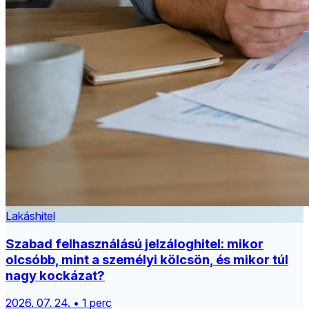
Lakáshitel
Szabad felhasználású jelzáloghitel: mikor
olcsóbb, mint a személyi kölcsön, és mikor túl
nagy kockázat?
2026. 07. 24. • 1 perc