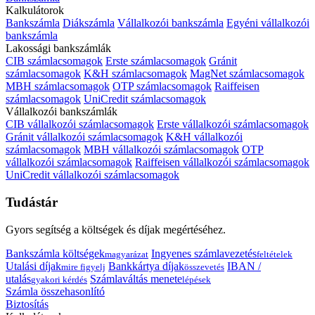
Kalkulátorok
Bankszámla
Diákszámla
Vállalkozói bankszámla
Egyéni vállalkozói
bankszámla
Lakossági bankszámlák
CIB számlacsomagok
Erste számlacsomagok
Gránit
számlacsomagok
K&H számlacsomagok
MagNet számlacsomagok
MBH számlacsomagok
OTP számlacsomagok
Raiffeisen
számlacsomagok
UniCredit számlacsomagok
Vállalkozói bankszámlák
CIB vállalkozói számlacsomagok
Erste vállalkozói számlacsomagok
Gránit vállalkozói számlacsomagok
K&H vállalkozói
számlacsomagok
MBH vállalkozói számlacsomagok
OTP
vállalkozói számlacsomagok
Raiffeisen vállalkozói számlacsomagok
UniCredit vállalkozói számlacsomagok
Tudástár
Gyors segítség a költségek és díjak megértéséhez.
Bankszámla költségek
Ingyenes számlavezetés
magyarázat
feltételek
Utalási díjak
Bankkártya díjak
IBAN /
mire figyelj
összevetés
utalás
Számlaváltás menete
gyakori kérdés
lépések
Számla összehasonlító
Biztosítás