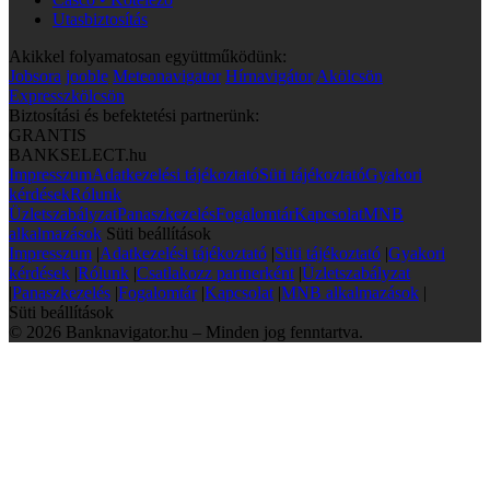
Utasbiztosítás
Akikkel folyamatosan együttműködünk:
Jobsora
jooble
Meteonavigator
Hírnavigátor
Akölcsön
Expresszkölcsön
Biztosítási és befektetési partnerünk:
GRANTIS
BANKSELECT.hu
Impresszum
Adatkezelési tájékoztató
Süti tájékoztató
Gyakori
kérdések
Rólunk
Üzletszabályzat
Panaszkezelés
Fogalomtár
Kapcsolat
MNB
alkalmazások
Süti beállítások
Impresszum
|
Adatkezelési tájékoztató
|
Süti tájékoztató
|
Gyakori
kérdések
|
Rólunk
|
Csatlakozz partnerként
|
Üzletszabályzat
|
Panaszkezelés
|
Fogalomtár
|
Kapcsolat
|
MNB alkalmazások
|
Süti beállítások
© 2026 Banknavigator.hu – Minden jog fenntartva.