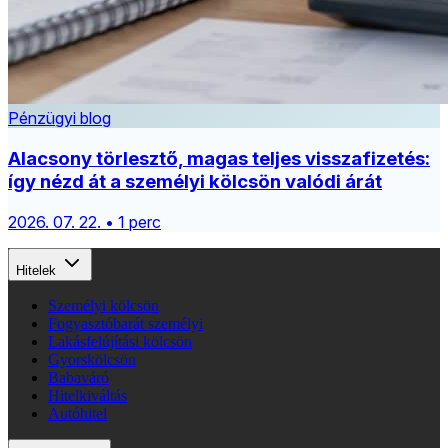
Pénzügyi blog
Alacsony törlesztő, magas teljes visszafizetés:
így nézd át a személyi kölcsön valódi árát
2026. 07. 22. • 1 perc
Hitelek
Személyi kölcsön
Fogyasztóbarát személyi
Lakásfelújítási kölcsön
Gyorskölcsön
Babaváró
Hitelkiváltás
Autóhitel