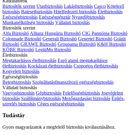
Kalkulátorok
Biztosítók szerint
Utasbiztosítás
Lakásbiztosítás
Casco
Kötelező
biztosítás
Balesetbiztosítás
Hitelfedezeti biztosítás
Életbiztosítás
Egészségbiztosítás
Egészségpénztár
Nyugdíjbiztosítás
Munkanélküliség biztosítás
Vállalati biztosítás
Biztosítók szerint
Alfa Biztosító
Allianz Hungária Biztosító
CIG Pannónia Biztosító
Colonnade Biztosító
Generali Biztosító
Genertel Biztosító
Gránit
Biztosító
GRAWE Biztosító
Groupama Biztosító
K&H Biztosító
KÖBE Biztosító
LegitiMo Biztosító
Életbiztosítás
Megtakarításos életbiztosítás
Euró alapú megtakarításos
életbiztosítás
Kockázati életbiztosítás
Csoportos életbiztosítás
Kegyeleti biztosítás
Egészségbiztosítás
Betegbiztosítás
Szolgáltatásfinanszírozó egészségbiztosítás
Vállalati biztosítás
Vagyonbiztosítás
Gépbiztosítás
Felelősségbiztosítás
Jogvédelmi
biztosítás
Szállítmánybiztosítás
Mezőgazdasági biztosítás
Építés-
szerelés biztosítás
Céges egészségbiztosítás
Tudástár
Gyors magyarázatok a megfelelő biztosítás kiválasztásához.