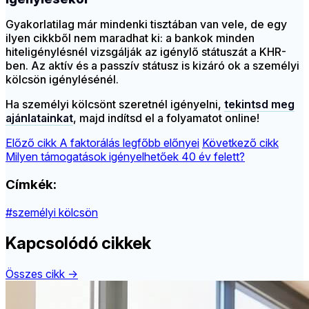
Gyakorlatilag már mindenki tisztában van vele, de egy
ilyen cikkből nem maradhat ki: a bankok minden
hiteligénylésnél vizsgálják az igénylő státuszát a KHR-
ben. Az aktív és a passzív státusz is kizáró ok a személyi
kölcsön igénylésénél.
Ha személyi kölcsönt szeretnél igényelni,
tekintsd meg
ajánlatainkat
, majd indítsd el a folyamatot online!
Előző cikk
A faktorálás legfőbb előnyei
Következő cikk
Milyen támogatások igényelhetőek 40 év felett?
Címkék:
#személyi kölcsön
Kapcsolódó cikkek
Összes cikk →