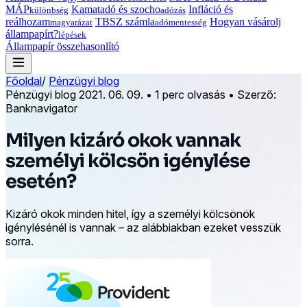
MÁP
Kamatadó és szocho
Infláció és
különbség
adózás
reálhozam
TBSZ számla
Hogyan vásárolj
magyarázat
adómentesség
állampapírt?
lépések
Állampapír összehasonlító
Főoldal
/
Pénzügyi blog
Pénzügyi blog
2021. 06. 09.
•
1 perc olvasás
•
Szerző:
Banknavigator
Milyen kizáró okok vannak
személyi kölcsön igénylése
esetén?
Kizáró okok minden hitel, így a személyi kölcsönök
igénylésénél is vannak – az alábbiakban ezeket vesszük
sorra.