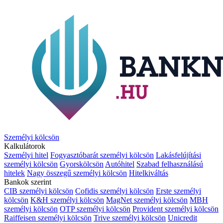
Személyi kölcsön
Kalkulátorok
Személyi hitel
Fogyasztóbarát személyi kölcsön
Lakásfelújítási
személyi kölcsön
Gyorskölcsön
Autóhitel
Szabad felhasználású
hitelek
Nagy összegű személyi kölcsön
Hitelkiváltás
Bankok szerint
CIB személyi kölcsön
Cofidis személyi kölcsön
Erste személyi
kölcsön
K&H személyi kölcsön
MagNet személyi kölcsön
MBH
személyi kölcsön
OTP személyi kölcsön
Provident személyi kölcsön
Raiffeisen személyi kölcsön
Trive személyi kölcsön
Unicredit