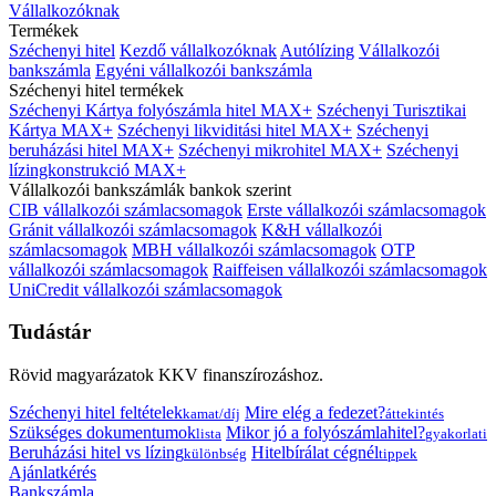
Vállalkozóknak
Termékek
Széchenyi hitel
Kezdő vállalkozóknak
Autólízing
Vállalkozói
bankszámla
Egyéni vállalkozói bankszámla
Széchenyi hitel termékek
Széchenyi Kártya folyószámla hitel MAX+
Széchenyi Turisztikai
Kártya MAX+
Széchenyi likviditási hitel MAX+
Széchenyi
beruházási hitel MAX+
Széchenyi mikrohitel MAX+
Széchenyi
lízingkonstrukció MAX+
Vállalkozói bankszámlák bankok szerint
CIB vállalkozói számlacsomagok
Erste vállalkozói számlacsomagok
Gránit vállalkozói számlacsomagok
K&H vállalkozói
számlacsomagok
MBH vállalkozói számlacsomagok
OTP
vállalkozói számlacsomagok
Raiffeisen vállalkozói számlacsomagok
UniCredit vállalkozói számlacsomagok
Tudástár
Rövid magyarázatok KKV finanszírozáshoz.
Széchenyi hitel feltételek
Mire elég a fedezet?
kamat/díj
áttekintés
Szükséges dokumentumok
Mikor jó a folyószámlahitel?
lista
gyakorlati
Beruházási hitel vs lízing
Hitelbírálat cégnél
különbség
tippek
Ajánlatkérés
Bankszámla