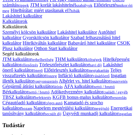
számítás
JTM korlát lakáshitelnél
Előtörlesztés
tippek
szabályok
mikor éri
Hitelbírálat: miért utasítanak el?
meg
hibák
Lakáshitel kalkulátor
Kalkulátorok
Kalkulátorok
Személyi kölcsön kalkulátor
Lakáshitel kalkulátor
Autóhitel
kalkulátor
Gyorskölcsön kalkulátor
Szabad felhasználású hitel
kalkulátor
Hitelkiváltás kalkulátor
Babaváró hitel kalkulátor
CSOK
Plusz kalkulátor
Otthon Start kalkulátor
Segéd kalkulátorok
JTM kalkulátor
THM kalkulátor
Hitelképesség
terhelhetőség
költségek
kalkulátor
Törlesztőrészlet kalkulátor
Lakáshitel
ellenőrzés
havi díj
önerő kalkulátor
Előtörlesztés kalkulátor
Teljes
önerő
megtakarítás
visszafizetés kalkulátor
Infláció kalkulátor
Ingatlan
összeg
vásárlóerő
illeték kalkulátor
Albérlet vs. hitel kalkulátor
vagyonszerzés
összevetés
Gépjármű átírási kalkulátor
ÁFA kalkulátor
átírás
nettó / bruttó
Bérkalkulátor
Adókedvezmény kalkulátor
nettó / bruttó
családi / egyéb
TBSZ kalkulátor
KGFB bonus-malus kalkulátor
befektetés
besorolás
Cégautóadó kalkulátor
Kamatadó és szocho
céges autó
kalkulátor
Napelem megtérülési kalkulátor
Energetikai
hozam
megújuló
tanúsítvány kalkulátor
Ügyvédi munkadíj kalkulátor
becsült díj
ingatlan
Tudástár