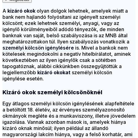
A
kizáró okok
olyan dolgok lehetnek, amelyek miatt a
bank nem hajlandó folyósítani az igényelt személyi
kölcsönt; ezek lehetnek személyi, anyagi, vagy az
igénylő körülményeiből adódó tényezők, de minden
banknak van saját, belső szabályozása is az MNB által
meghatározottakon túl. Ilyen szabályozás vonatkozik a
személyi kölcsön igénylésére
is. Mivel a bankok nem
kötelesek megindokolni a negatív hitelbírálatot, aminek
következtében az ilyen igénylők csak a sötétben
tapogatóznak, alábbi cikkünkben összegyűjtöttük a
legjellemzőbb
kizáró okokat
személyi kölcsön
igénylése esetén.
Kizáró okok személyi kölcsönöknél
Egy átlagos személyi kölcsön igénylésének alapfeltétele
a betöltött 18. életév, az érvényes személyazonosító
okmányok megléte és a munkaviszony, illetve jövedelem
igazolása. Vannak azonban mások is, amelyek hiánya
kizáró oknak minősül; ilyen például az állandó
magyarországi lakcím hiánya, vagy a felső korhatár, ami