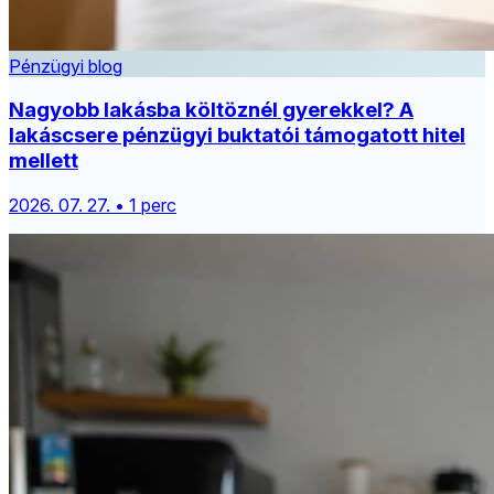
Pénzügyi blog
Nagyobb lakásba költöznél gyerekkel? A
lakáscsere pénzügyi buktatói támogatott hitel
mellett
2026. 07. 27. • 1 perc