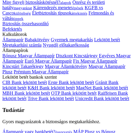
Mire figyelj biztosításkötésnél?
Önrész és területi
alapok
hatály
Kárrendezés menete
KGFB vs
magyarázat
lépések
Casco
Életbiztosítás típusok
Felmondás és
különbség
áttekintés
váltás
tippek
Biztosítás összehasonlító
Befektetés
Kalkulátorok
Állampapír
Babakötvény
Gyermek megtakarítás
Lekötött betét
Megtakarítási számla
Nyugdíj előtakarékosság
Állampapírok
Bónusz Magyar Állampapír
Diszkont Kincstárjegy
Egyéves Magyar
Állampapír
Euró Magyar Állampapír
Fix Magyar Állampapír
Kincstári Takarékjegy
Magyar Államkötvény
Magyar Állampapír
Plusz
Prémium Magyar Állampapír
Lekötött betét bankok szerint
CIB Bank lekötött betét
Erste Bank lekötött betét
Gránit Bank
lekötött betét
K&H Bank lekötött betét
MagNet Bank lekötött betét
MBH Bank lekötött betét
OTP Bank lekötött betét
Raiffeisen Bank
lekötött betét
Trive Bank lekötött betét
Unicredit Bank lekötött betét
Tudástár
Gyors magyarázatok a biztonságos megtakarításhoz.
Állampapír vagy bankbetét?
MÁP Plusz vs Bónusz
összevetés