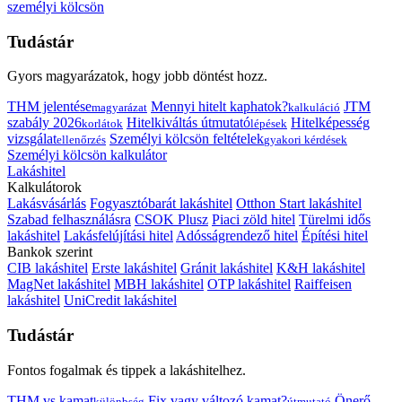
személyi kölcsön
Tudástár
Gyors magyarázatok, hogy jobb döntést hozz.
THM jelentése
Mennyi hitelt kaphatok?
JTM
magyarázat
kalkuláció
szabály 2026
Hitelkiváltás útmutató
Hitelképesség
korlátok
lépések
vizsgálat
Személyi kölcsön feltételek
ellenőrzés
gyakori kérdések
Személyi kölcsön kalkulátor
Lakáshitel
Kalkulátorok
Lakásvásárlás
Fogyasztóbarát lakáshitel
Otthon Start lakáshitel
Szabad felhasználásra
CSOK Plusz
Piaci zöld hitel
Türelmi idős
lakáshitel
Lakásfelújítási hitel
Adósságrendező hitel
Építési hitel
Bankok szerint
CIB lakáshitel
Erste lakáshitel
Gránit lakáshitel
K&H lakáshitel
MagNet lakáshitel
MBH lakáshitel
OTP lakáshitel
Raiffeisen
lakáshitel
UniCredit lakáshitel
Tudástár
Fontos fogalmak és tippek a lakáshitelhez.
THM vs kamat
Fix vagy változó kamat?
Önerő
különbség
útmutató