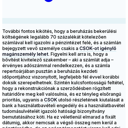
További fontos kikötés, hogy a beruházás bekerülési
költségének legalább 70 százalékát kötelezően
számlával kell igazolni a pénzintézet felé, és a számlán
bejegyzett vevő személye csakis a
CSOK-ot igénylő
magánszemély lehet
. Figyelni kell arra is, hogy a
bővítést kivitelező szakember – aki a számlát adja –
érvényes adószámmal rendelkezzen, és a számla
repertoárjában pusztán a beruházás kezdeti
időpontjához viszonyított, legfeljebb fél évvel korábbi
doksik szerepelhetnek. Szintén kulcsfontosságú feltétel,
hogy a rekonstrukciónak a szerződésben rögzített
határidőre meg kell valósulnia, és ez tényleg elsőrangú
prioritás, ugyanis a
CSOK
utolsó részletének kiutalását a
bank a használatbavételi engedély és a használatbavétel
tudomásulvételét igazoló hatósági bizonyítvány
bemutatásához köti. Ha ez véletlenül elmarad a fixált
dátumig, akkor nemcsak a végső összeg nem kerül a