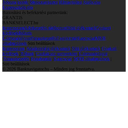
Jobsora
jooble
Meteonavigator
Hírnavigátor
Akölcsön
Expresszkölcsön
Biztosítási és befektetési partnerünk:
GRANTIS
BANKSELECT.hu
Impresszum
Adatkezelési tájékoztató
Süti tájékoztató
Gyakori
kérdések
Rólunk
Üzletszabályzat
Panaszkezelés
Fogalomtár
Kapcsolat
MNB
alkalmazások
Süti beállítások
Impresszum
|
Adatkezelési tájékoztató
|
Süti tájékoztató
|
Gyakori
kérdések
|
Rólunk
|
Csatlakozz partnerként
|
Üzletszabályzat
|
Panaszkezelés
|
Fogalomtár
|
Kapcsolat
|
MNB alkalmazások
|
Süti beállítások
© 2026 Banknavigator.hu – Minden jog fenntartva.