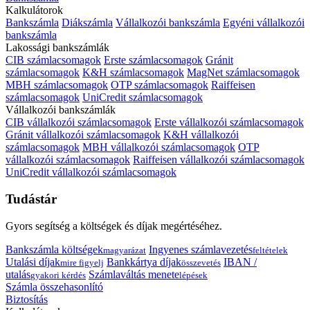
Kalkulátorok
Bankszámla
Diákszámla
Vállalkozói bankszámla
Egyéni vállalkozói
bankszámla
Lakossági bankszámlák
CIB számlacsomagok
Erste számlacsomagok
Gránit
számlacsomagok
K&H számlacsomagok
MagNet számlacsomagok
MBH számlacsomagok
OTP számlacsomagok
Raiffeisen
számlacsomagok
UniCredit számlacsomagok
Vállalkozói bankszámlák
CIB vállalkozói számlacsomagok
Erste vállalkozói számlacsomagok
Gránit vállalkozói számlacsomagok
K&H vállalkozói
számlacsomagok
MBH vállalkozói számlacsomagok
OTP
vállalkozói számlacsomagok
Raiffeisen vállalkozói számlacsomagok
UniCredit vállalkozói számlacsomagok
Tudástár
Gyors segítség a költségek és díjak megértéséhez.
Bankszámla költségek
Ingyenes számlavezetés
magyarázat
feltételek
Utalási díjak
Bankkártya díjak
IBAN /
mire figyelj
összevetés
utalás
Számlaváltás menete
gyakori kérdés
lépések
Számla összehasonlító
Biztosítás