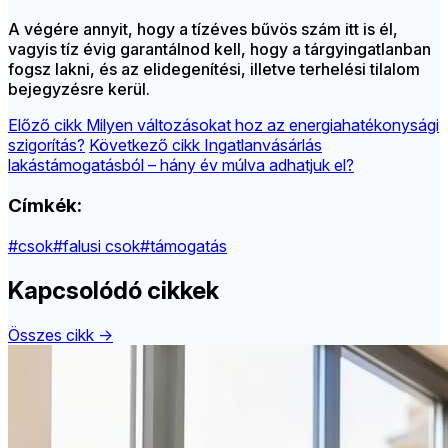
A végére annyit, hogy a tízéves bűvös szám itt is él,
vagyis tíz évig garantálnod kell, hogy a tárgyingatlanban
fogsz lakni, és az elidegenítési, illetve terhelési tilalom
bejegyzésre kerül.
Előző cikk
Milyen változásokat hoz az energiahatékonysági
szigorítás?
Következő cikk
Ingatlanvásárlás
lakástámogatásból – hány év múlva adhatjuk el?
Címkék:
#csok
#falusi csok
#támogatás
Kapcsolódó cikkek
Összes cikk →