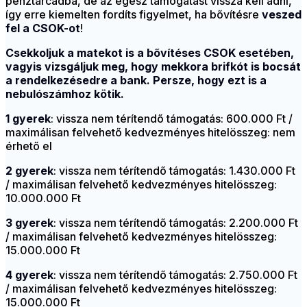
pénztárcádba, de az egész támogatást vissza kell adni,
így erre kiemelten fordíts figyelmet, ha bővítésre
veszed
fel a CSOK-ot
!
Csekkoljuk a matekot is a bővítéses CSOK esetében,
vagyis vizsgáljuk meg, hogy mekkora brifkót is bocsát
a rendelkezésedre a bank. Persze, hogy ezt is a
nebulószámhoz kötik.
1 gyerek
: vissza nem térítendő támogatás: 600.000 Ft /
maximálisan felvehető kedvezményes hitelösszeg: nem
érhető el
2 gyerek
: vissza nem térítendő támogatás: 1.430.000 Ft
/ maximálisan felvehető kedvezményes hitelösszeg:
10.000.000 Ft
3 gyerek
: vissza nem térítendő támogatás: 2.200.000 Ft
/ maximálisan felvehető kedvezményes hitelösszeg:
15.000.000 Ft
4 gyerek
: vissza nem térítendő támogatás: 2.750.000 Ft
/ maximálisan felvehető kedvezményes hitelösszeg:
15.000.000 Ft