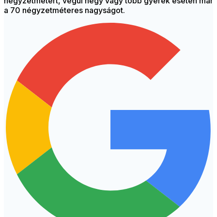
négyzetmétert, végül négy vagy több gyerek esetén már
a 70 négyzetméteres nagyságot.