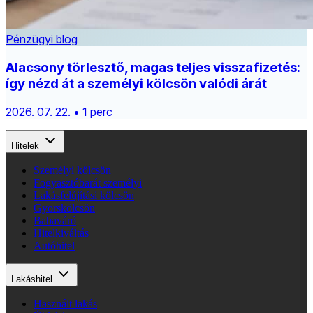
Pénzügyi blog
Alacsony törlesztő, magas teljes visszafizetés:
így nézd át a személyi kölcsön valódi árát
2026. 07. 22. • 1 perc
Hitelek
Személyi kölcsön
Fogyasztóbarát személyi
Lakásfelújítási kölcsön
Gyorskölcsön
Babaváró
Hitelkiváltás
Autóhitel
Lakáshitel
Használt lakás