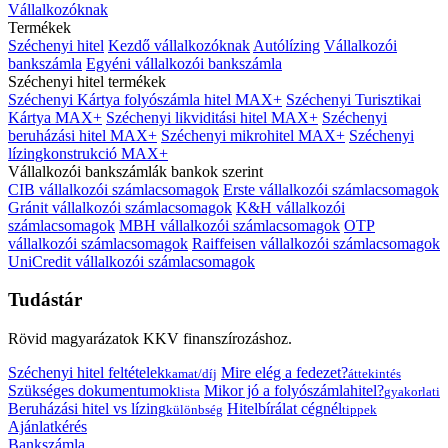
Vállalkozóknak
Termékek
Széchenyi hitel
Kezdő vállalkozóknak
Autólízing
Vállalkozói
bankszámla
Egyéni vállalkozói bankszámla
Széchenyi hitel termékek
Széchenyi Kártya folyószámla hitel MAX+
Széchenyi Turisztikai
Kártya MAX+
Széchenyi likviditási hitel MAX+
Széchenyi
beruházási hitel MAX+
Széchenyi mikrohitel MAX+
Széchenyi
lízingkonstrukció MAX+
Vállalkozói bankszámlák bankok szerint
CIB vállalkozói számlacsomagok
Erste vállalkozói számlacsomagok
Gránit vállalkozói számlacsomagok
K&H vállalkozói
számlacsomagok
MBH vállalkozói számlacsomagok
OTP
vállalkozói számlacsomagok
Raiffeisen vállalkozói számlacsomagok
UniCredit vállalkozói számlacsomagok
Tudástár
Rövid magyarázatok KKV finanszírozáshoz.
Széchenyi hitel feltételek
Mire elég a fedezet?
kamat/díj
áttekintés
Szükséges dokumentumok
Mikor jó a folyószámlahitel?
lista
gyakorlati
Beruházási hitel vs lízing
Hitelbírálat cégnél
különbség
tippek
Ajánlatkérés
Bankszámla