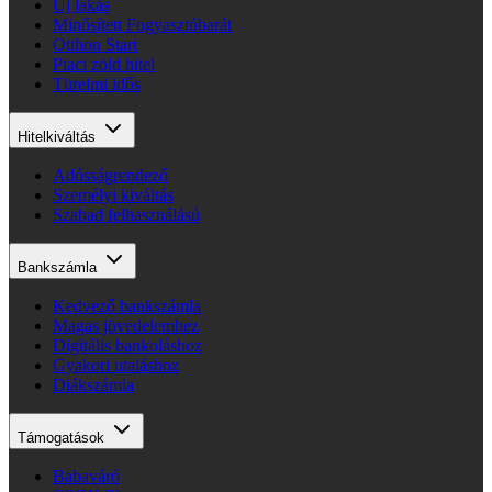
Új lakás
Minősített Fogyasztóbarát
Otthon Start
Piaci zöld hitel
Türelmi idős
Hitelkiváltás
Adósságrendező
Személyi kiváltás
Szabad felhasználású
Bankszámla
Kedvező bankszámla
Magas jövedelemhez
Digitális bankoláshoz
Gyakori utaláshoz
Diákszámla
Támogatások
Babaváró