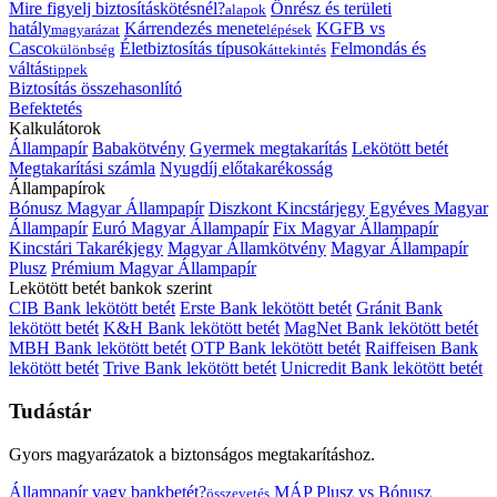
Mire figyelj biztosításkötésnél?
Önrész és területi
alapok
hatály
Kárrendezés menete
KGFB vs
magyarázat
lépések
Casco
Életbiztosítás típusok
Felmondás és
különbség
áttekintés
váltás
tippek
Biztosítás összehasonlító
Befektetés
Kalkulátorok
Állampapír
Babakötvény
Gyermek megtakarítás
Lekötött betét
Megtakarítási számla
Nyugdíj előtakarékosság
Állampapírok
Bónusz Magyar Állampapír
Diszkont Kincstárjegy
Egyéves Magyar
Állampapír
Euró Magyar Állampapír
Fix Magyar Állampapír
Kincstári Takarékjegy
Magyar Államkötvény
Magyar Állampapír
Plusz
Prémium Magyar Állampapír
Lekötött betét bankok szerint
CIB Bank lekötött betét
Erste Bank lekötött betét
Gránit Bank
lekötött betét
K&H Bank lekötött betét
MagNet Bank lekötött betét
MBH Bank lekötött betét
OTP Bank lekötött betét
Raiffeisen Bank
lekötött betét
Trive Bank lekötött betét
Unicredit Bank lekötött betét
Tudástár
Gyors magyarázatok a biztonságos megtakarításhoz.
Állampapír vagy bankbetét?
MÁP Plusz vs Bónusz
összevetés