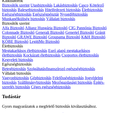
Kalkulátorok
Biztosítók szerint
Utasbiztosítás
Lakásbiztosítás
Casco
Kötelező
biztosítás
Balesetbiztosítás
Hitelfedezeti biztosítás
Életbiztosítás
Egészségbiztosítás
Egészségpénztár
Nyugdíjbiztosítás
Munkanélküliség biztosítás
Vállalati biztosítás
Biztosítók szerint
Alfa Biztosító
Allianz Hungária Biztosító
CIG Pannónia Biztosító
Colonnade Biztosító
Generali Biztosító
Genertel Biztosító
Gránit
Biztosító
GRAWE Biztosító
Groupama Biztosító
K&H Biztosító
KÖBE Biztosító
LegitiMo Biztosító
Életbiztosítás
Megtakarításos életbiztosítás
Euró alapú megtakarításos
életbiztosítás
Kockázati életbiztosítás
Csoportos életbiztosítás
Kegyeleti biztosítás
Egészségbiztosítás
Betegbiztosítás
Szolgáltatásfinanszírozó egészségbiztosítás
Vállalati biztosítás
Vagyonbiztosítás
Gépbiztosítás
Felelősségbiztosítás
Jogvédelmi
biztosítás
Szállítmánybiztosítás
Mezőgazdasági biztosítás
Építés-
szerelés biztosítás
Céges egészségbiztosítás
Tudástár
Gyors magyarázatok a megfelelő biztosítás kiválasztásához.