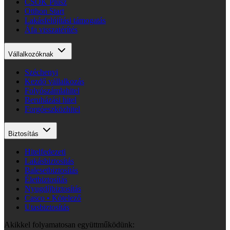
CSOK Plusz
Otthon Start
Lakásfelújítási támogatás
Áfa visszatérítés
Vállalkozóknak
Széchenyi
Kezdő vállalkozás
Folyószámlahitel
Beruházási hitel
Forgóeszközhitel
Biztosítás
Hitelfedezeti
Lakásbiztosítás
Balesetbiztosítás
Életbiztosítás
Nyugdíjbiztosítás
Casco • Kötelező
Utasbiztosítás
Akikkel folyamatosan együttműködünk: