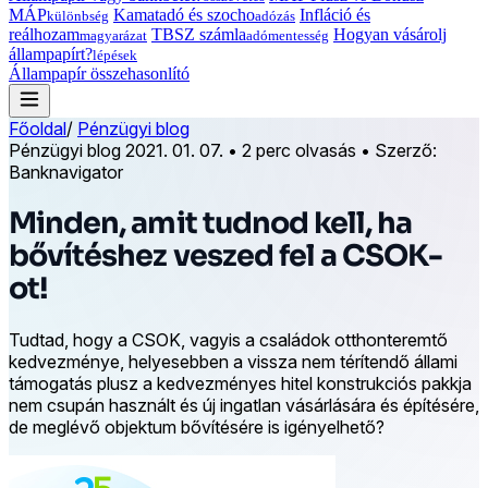
MÁP
Kamatadó és szocho
Infláció és
különbség
adózás
reálhozam
TBSZ számla
Hogyan vásárolj
magyarázat
adómentesség
állampapírt?
lépések
Állampapír összehasonlító
Főoldal
/
Pénzügyi blog
Pénzügyi blog
2021. 01. 07.
•
2 perc olvasás
•
Szerző:
Banknavigator
Minden, amit tudnod kell, ha
bővítéshez veszed fel a CSOK-
ot!
Tudtad, hogy a CSOK, vagyis a családok otthonteremtő
kedvezménye, helyesebben a vissza nem térítendő állami
támogatás plusz a kedvezményes hitel konstrukciós pakkja
nem csupán használt és új ingatlan vásárlására és építésére,
de meglévő objektum bővítésére is igényelhető?