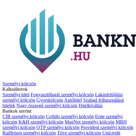
Személyi kölcsön
Kalkulátorok
Személyi hitel
Fogyasztóbarát személyi kölcsön
Lakásfelújítási
személyi kölcsön
Gyorskölcsön
Autóhitel
Szabad felhasználású
hitelek
Nagy összegű személyi kölcsön
Hitelkiváltás
Bankok szerint
CIB személyi kölcsön
Cofidis személyi kölcsön
Erste személyi
kölcsön
K&H személyi kölcsön
MagNet személyi kölcsön
MBH
személyi kölcsön
OTP személyi kölcsön
Provident személyi kölcsön
Raiffeisen személyi kölcsön
Trive személyi kölcsön
Unicredit