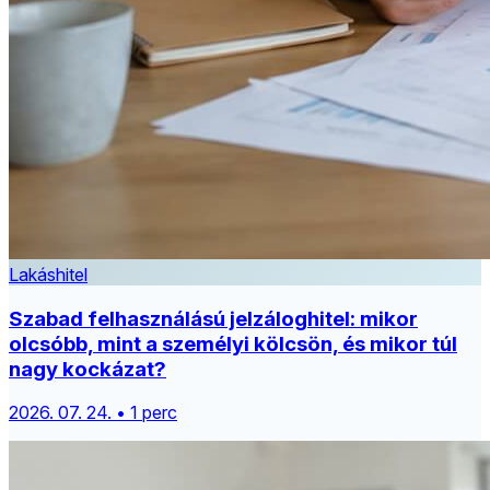
Lakáshitel
Szabad felhasználású jelzáloghitel: mikor
olcsóbb, mint a személyi kölcsön, és mikor túl
nagy kockázat?
2026. 07. 24. • 1 perc