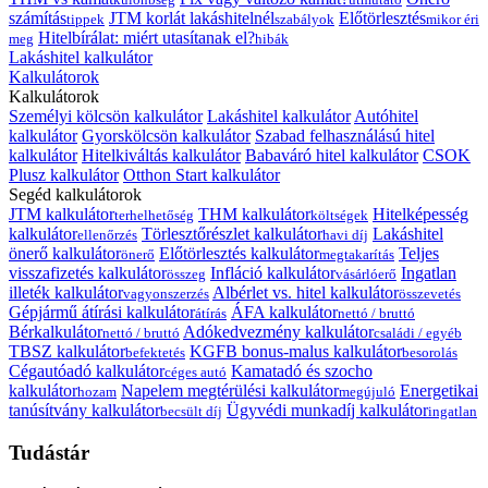
számítás
JTM korlát lakáshitelnél
Előtörlesztés
tippek
szabályok
mikor éri
Hitelbírálat: miért utasítanak el?
meg
hibák
Lakáshitel kalkulátor
Kalkulátorok
Kalkulátorok
Személyi kölcsön kalkulátor
Lakáshitel kalkulátor
Autóhitel
kalkulátor
Gyorskölcsön kalkulátor
Szabad felhasználású hitel
kalkulátor
Hitelkiváltás kalkulátor
Babaváró hitel kalkulátor
CSOK
Plusz kalkulátor
Otthon Start kalkulátor
Segéd kalkulátorok
JTM kalkulátor
THM kalkulátor
Hitelképesség
terhelhetőség
költségek
kalkulátor
Törlesztőrészlet kalkulátor
Lakáshitel
ellenőrzés
havi díj
önerő kalkulátor
Előtörlesztés kalkulátor
Teljes
önerő
megtakarítás
visszafizetés kalkulátor
Infláció kalkulátor
Ingatlan
összeg
vásárlóerő
illeték kalkulátor
Albérlet vs. hitel kalkulátor
vagyonszerzés
összevetés
Gépjármű átírási kalkulátor
ÁFA kalkulátor
átírás
nettó / bruttó
Bérkalkulátor
Adókedvezmény kalkulátor
nettó / bruttó
családi / egyéb
TBSZ kalkulátor
KGFB bonus-malus kalkulátor
befektetés
besorolás
Cégautóadó kalkulátor
Kamatadó és szocho
céges autó
kalkulátor
Napelem megtérülési kalkulátor
Energetikai
hozam
megújuló
tanúsítvány kalkulátor
Ügyvédi munkadíj kalkulátor
becsült díj
ingatlan
Tudástár