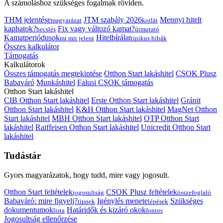
A számoláshoz szükséges fogalmak röviden.
THM jelentése
JTM szabály 2026
Mennyi hitelt
magyarázat
korlát
kaphatok?
Fix vagy változó kamat?
becslés
útmutató
Kamatperiódusok
Hitelbírálat
mi mit jelent
tipikus hibák
Összes kalkulátor
Támogatás
Kalkulátorok
Összes támogatás megtekintése
Otthon Start lakáshitel
CSOK Plusz
Babaváró
Munkáshitel
Falusi CSOK támogatás
Otthon Start lakáshitel
CIB Otthon Start lakáshitel
Erste Otthon Start lakáshitel
Gránit
Otthon Start lakáshitel
K&H Otthon Start lakáshitel
MagNet Otthon
Start lakáshitel
MBH Otthon Start lakáshitel
OTP Otthon Start
lakáshitel
Raiffeisen Otthon Start lakáshitel
Unicredit Otthon Start
lakáshitel
Tudástár
Gyors magyarázatok, hogy tudd, mire vagy jogosult.
Otthon Start feltételek
CSOK Plusz feltételek
jogosultság
összefoglaló
Babaváró: mire figyelj?
Igénylés menete
Szükséges
tippek
lépések
dokumentumok
Határidők és kizáró okok
lista
fontos
Jogosultság ellenőrzése