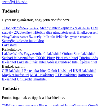
személyi kölcsön
Tudástár
Gyors magyarázatok, hogy jobb döntést hozz.
THM jelentése
Mennyi hitelt kaphatok?
JTM
magyarázat
kalkuláció
szabály 2026
Hitelkiváltás útmutató
Hitelképesség
korlátok
lépések
vizsgálat
Személyi kölcsön feltételek
ellenőrzés
gyakori kérdések
Személyi kölcsön kalkulátor
Lakáshitel
Kalkulátorok
Lakásvásárlás
Fogyasztóbarát lakáshitel
Otthon Start lakáshitel
Szabad felhasználásra
CSOK Plusz
Piaci zöld hitel
Türelmi idős
lakáshitel
Lakásfelújítási hitel
Adósságrendező hitel
Építési hitel
Bankok szerint
CIB lakáshitel
Erste lakáshitel
Gránit lakáshitel
K&H lakáshitel
MagNet lakáshitel
MBH lakáshitel
OTP lakáshitel
Raiffeisen
lakáshitel
UniCredit lakáshitel
Tudástár
Fontos fogalmak és tippek a lakáshitelhez.
THM vs kamat
Fix vagy változó kamat?
Önerő
különbség
útmutató