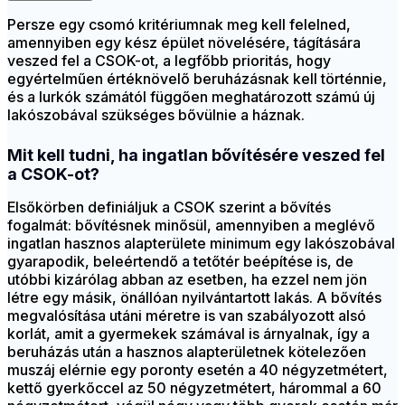
Persze egy csomó kritériumnak meg kell felelned,
amennyiben egy kész épület növelésére, tágítására
veszed fel a CSOK-ot, a legfőbb prioritás, hogy
egyértelműen értéknövelő beruházásnak kell történnie,
és a lurkók számától függően meghatározott számú új
lakószobával szükséges bővülnie a háznak.
Mit kell tudni, ha ingatlan bővítésére
veszed fel
a CSOK-ot
?
Elsőkörben definiáljuk a CSOK szerint a bővítés
fogalmát: bővítésnek minősül, amennyiben a meglévő
ingatlan hasznos alapterülete minimum egy lakószobával
gyarapodik, beleértendő a tetőtér beépítése is, de
utóbbi kizárólag abban az esetben, ha ezzel nem jön
létre egy másik, önállóan nyilvántartott lakás. A bővítés
megvalósítása utáni méretre is van szabályozott alsó
korlát, amit a gyermekek számával is árnyalnak, így a
beruházás után a hasznos alapterületnek kötelezően
muszáj elérnie egy poronty esetén a 40 négyzetmétert,
kettő gyerkőccel az 50 négyzetmétert, hárommal a 60