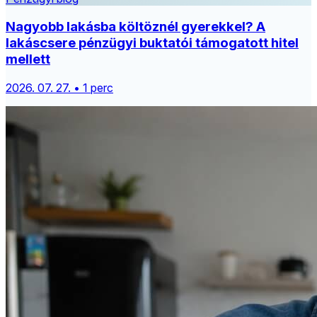
Nagyobb lakásba költöznél gyerekkel? A
lakáscsere pénzügyi buktatói támogatott hitel
mellett
2026. 07. 27. • 1 perc