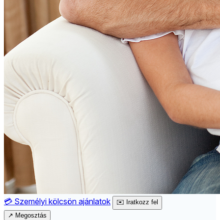
💳
Személyi kölcsön ajánlatok
✉️
Iratkozz fel
↗
Megosztás