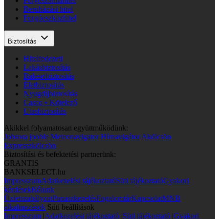
Folyószámlahitel
Beruházási hitel
Forgóeszközhitel
Biztosítás
Hitelfedezeti
Lakásbiztosítás
Balesetbiztosítás
Életbiztosítás
Nyugdíjbiztosítás
Casco • Kötelező
Utasbiztosítás
Akikkel folyamatosan együttműködünk:
Jobsora
jooble
Meteonavigator
Hírnavigátor
Akölcsön
Expresszkölcsön
Biztosítási és befektetési partnerünk:
GRANTIS
BANKSELECT.hu
Impresszum
Adatkezelési tájékoztató
Süti tájékoztató
Gyakori
kérdések
Rólunk
Üzletszabályzat
Panaszkezelés
Fogalomtár
Kapcsolat
MNB
alkalmazások
Süti beállítások
Impresszum
|
Adatkezelési tájékoztató
|
Süti tájékoztató
|
Gyakori