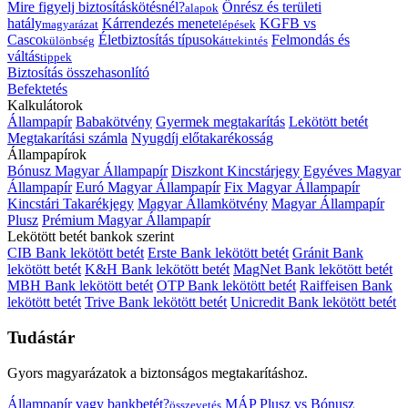
Mire figyelj biztosításkötésnél?
Önrész és területi
alapok
hatály
Kárrendezés menete
KGFB vs
magyarázat
lépések
Casco
Életbiztosítás típusok
Felmondás és
különbség
áttekintés
váltás
tippek
Biztosítás összehasonlító
Befektetés
Kalkulátorok
Állampapír
Babakötvény
Gyermek megtakarítás
Lekötött betét
Megtakarítási számla
Nyugdíj előtakarékosság
Állampapírok
Bónusz Magyar Állampapír
Diszkont Kincstárjegy
Egyéves Magyar
Állampapír
Euró Magyar Állampapír
Fix Magyar Állampapír
Kincstári Takarékjegy
Magyar Államkötvény
Magyar Állampapír
Plusz
Prémium Magyar Állampapír
Lekötött betét bankok szerint
CIB Bank lekötött betét
Erste Bank lekötött betét
Gránit Bank
lekötött betét
K&H Bank lekötött betét
MagNet Bank lekötött betét
MBH Bank lekötött betét
OTP Bank lekötött betét
Raiffeisen Bank
lekötött betét
Trive Bank lekötött betét
Unicredit Bank lekötött betét
Tudástár
Gyors magyarázatok a biztonságos megtakarításhoz.
Állampapír vagy bankbetét?
MÁP Plusz vs Bónusz
összevetés