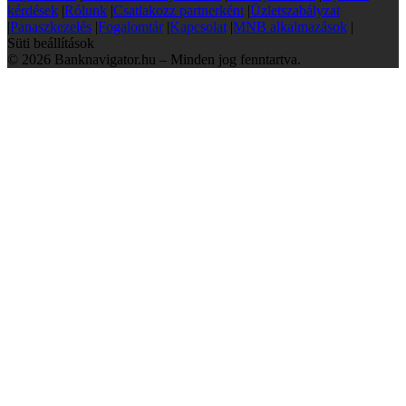
kérdések
|
Rólunk
|
Csatlakozz partnerként
|
Üzletszabályzat
|
Panaszkezelés
|
Fogalomtár
|
Kapcsolat
|
MNB alkalmazások
|
Süti beállítások
© 2026 Banknavigator.hu – Minden jog fenntartva.