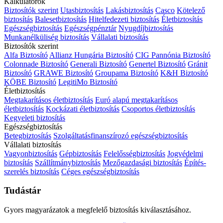
Kalkulátorok
Biztosítók szerint
Utasbiztosítás
Lakásbiztosítás
Casco
Kötelező
biztosítás
Balesetbiztosítás
Hitelfedezeti biztosítás
Életbiztosítás
Egészségbiztosítás
Egészségpénztár
Nyugdíjbiztosítás
Munkanélküliség biztosítás
Vállalati biztosítás
Biztosítók szerint
Alfa Biztosító
Allianz Hungária Biztosító
CIG Pannónia Biztosító
Colonnade Biztosító
Generali Biztosító
Genertel Biztosító
Gránit
Biztosító
GRAWE Biztosító
Groupama Biztosító
K&H Biztosító
KÖBE Biztosító
LegitiMo Biztosító
Életbiztosítás
Megtakarításos életbiztosítás
Euró alapú megtakarításos
életbiztosítás
Kockázati életbiztosítás
Csoportos életbiztosítás
Kegyeleti biztosítás
Egészségbiztosítás
Betegbiztosítás
Szolgáltatásfinanszírozó egészségbiztosítás
Vállalati biztosítás
Vagyonbiztosítás
Gépbiztosítás
Felelősségbiztosítás
Jogvédelmi
biztosítás
Szállítmánybiztosítás
Mezőgazdasági biztosítás
Építés-
szerelés biztosítás
Céges egészségbiztosítás
Tudástár
Gyors magyarázatok a megfelelő biztosítás kiválasztásához.