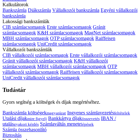
Kalkulátorok
Bankszámla
Diákszámla
Vállalkozói bankszámla
Egyéni vállalkozói
bankszámla
Lakossági bankszámlák
CIB számlacsomagok
Erste számlacsomagok
Gránit
számlacsomagok
K&H számlacsomagok
MagNet számlacsomagok
MBH számlacsomagok
OTP számlacsomagok
Raiffeisen
számlacsomagok
UniCredit számlacsomagok
Vállalkozói bankszámlák
CIB vállalkozói számlacsomagok
Erste vállalkozói számlacsomagok
Gránit vállalkozói számlacsomagok
K&H vállalkozói
számlacsomagok
MBH vállalkozói számlacsomagok
OTP
vállalkozói számlacsomagok
Raiffeisen vállalkozói számlacsomagok
UniCredit vállalkozói számlacsomagok
Tudástár
Gyors segítség a költségek és díjak megértéséhez.
Bankszámla költségek
Ingyenes számlavezetés
magyarázat
feltételek
Utalási díjak
Bankkártya díjak
IBAN /
mire figyelj
összevetés
utalás
Számlaváltás menete
gyakori kérdés
lépések
Számla összehasonlító
Biztosítás