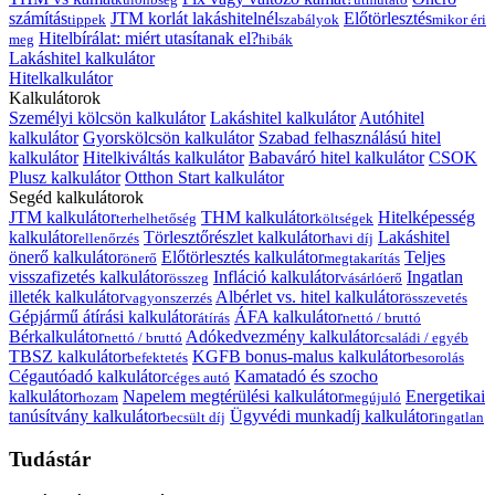
számítás
JTM korlát lakáshitelnél
Előtörlesztés
tippek
szabályok
mikor éri
Hitelbírálat: miért utasítanak el?
meg
hibák
Lakáshitel kalkulátor
Hitelkalkulátor
Kalkulátorok
Személyi kölcsön kalkulátor
Lakáshitel kalkulátor
Autóhitel
kalkulátor
Gyorskölcsön kalkulátor
Szabad felhasználású hitel
kalkulátor
Hitelkiváltás kalkulátor
Babaváró hitel kalkulátor
CSOK
Plusz kalkulátor
Otthon Start kalkulátor
Segéd kalkulátorok
JTM kalkulátor
THM kalkulátor
Hitelképesség
terhelhetőség
költségek
kalkulátor
Törlesztőrészlet kalkulátor
Lakáshitel
ellenőrzés
havi díj
önerő kalkulátor
Előtörlesztés kalkulátor
Teljes
önerő
megtakarítás
visszafizetés kalkulátor
Infláció kalkulátor
Ingatlan
összeg
vásárlóerő
illeték kalkulátor
Albérlet vs. hitel kalkulátor
vagyonszerzés
összevetés
Gépjármű átírási kalkulátor
ÁFA kalkulátor
átírás
nettó / bruttó
Bérkalkulátor
Adókedvezmény kalkulátor
nettó / bruttó
családi / egyéb
TBSZ kalkulátor
KGFB bonus-malus kalkulátor
befektetés
besorolás
Cégautóadó kalkulátor
Kamatadó és szocho
céges autó
kalkulátor
Napelem megtérülési kalkulátor
Energetikai
hozam
megújuló
tanúsítvány kalkulátor
Ügyvédi munkadíj kalkulátor
becsült díj
ingatlan
Tudástár