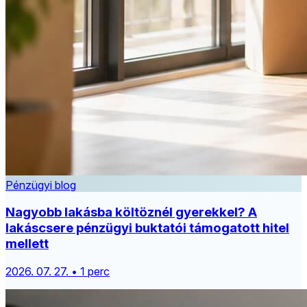
Pénzügyi blog
Nagyobb lakásba költöznél gyerekkel? A
lakáscsere pénzügyi buktatói támogatott hitel
mellett
2026. 07. 27. • 1 perc