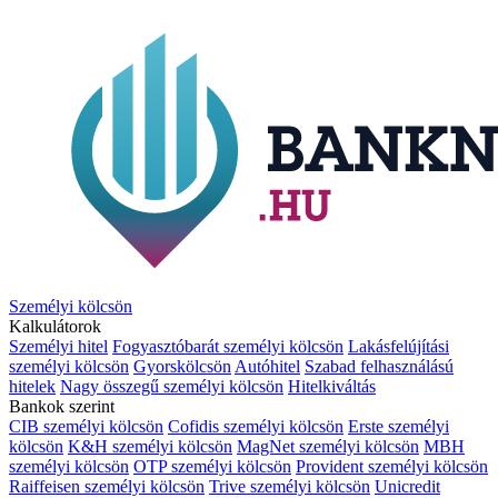
Személyi kölcsön
Kalkulátorok
Személyi hitel
Fogyasztóbarát személyi kölcsön
Lakásfelújítási
személyi kölcsön
Gyorskölcsön
Autóhitel
Szabad felhasználású
hitelek
Nagy összegű személyi kölcsön
Hitelkiváltás
Bankok szerint
CIB személyi kölcsön
Cofidis személyi kölcsön
Erste személyi
kölcsön
K&H személyi kölcsön
MagNet személyi kölcsön
MBH
személyi kölcsön
OTP személyi kölcsön
Provident személyi kölcsön
Raiffeisen személyi kölcsön
Trive személyi kölcsön
Unicredit