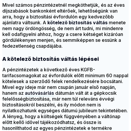
Mivel számos pénzintézetnél megköthetjük, és az éves
díjszabások bankonként eltérőek, lehetőségünk van
arra, hogy a biztosítási évfordulón egy kedvezőbb
ajánlatra váltsunk. A
kötelező biztosítás váltás
menete
nem nagy ördöngösség, de nem árt tudni, mi mindenre
kell odafigyelni ahhoz, hogy a csere kétséget kizáróan
gördülékenyen menjen, és semmiképpen se essünk a
fedezetlenség csapdájába.
A kötelező biztosítás váltás lépései
A pénzintézetek a következő éves KGFB-
tarifacsomagokat az évfordulók előtt minimum 60 nappal
kötelesek a szerződő felek rendelkezésére bocsátani.
Mivel egy ideje már nem csupán január első napján,
hanem az
autóvásárlás
dátumán vált át a gépkocsik
felelősségbiztosítása, már nem túl releváns évvégi
biztosításokról beszélni, és ily módon nem is
nyilatkozhatunk egységes dátumú jubileum tekintetében.
A lényeg, hogy a költségek függvényében a váltónap
előtt kellő idővel tájékozódhatsz, és össze is
hasonlíthatod az egyes pénzintézetek e termékre