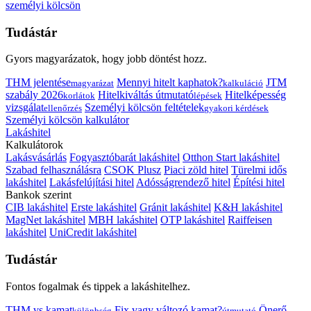
személyi kölcsön
Tudástár
Gyors magyarázatok, hogy jobb döntést hozz.
THM jelentése
Mennyi hitelt kaphatok?
JTM
magyarázat
kalkuláció
szabály 2026
Hitelkiváltás útmutató
Hitelképesség
korlátok
lépések
vizsgálat
Személyi kölcsön feltételek
ellenőrzés
gyakori kérdések
Személyi kölcsön kalkulátor
Lakáshitel
Kalkulátorok
Lakásvásárlás
Fogyasztóbarát lakáshitel
Otthon Start lakáshitel
Szabad felhasználásra
CSOK Plusz
Piaci zöld hitel
Türelmi idős
lakáshitel
Lakásfelújítási hitel
Adósságrendező hitel
Építési hitel
Bankok szerint
CIB lakáshitel
Erste lakáshitel
Gránit lakáshitel
K&H lakáshitel
MagNet lakáshitel
MBH lakáshitel
OTP lakáshitel
Raiffeisen
lakáshitel
UniCredit lakáshitel
Tudástár
Fontos fogalmak és tippek a lakáshitelhez.
THM vs kamat
Fix vagy változó kamat?
Önerő
különbség
útmutató