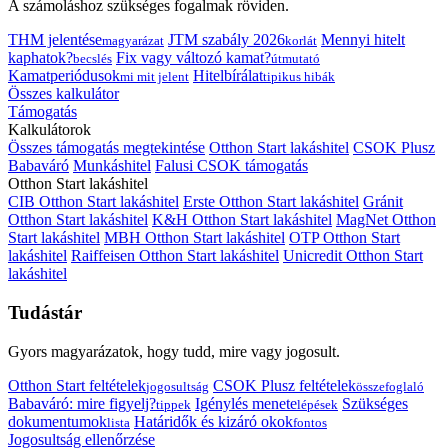
A számoláshoz szükséges fogalmak röviden.
THM jelentése
JTM szabály 2026
Mennyi hitelt
magyarázat
korlát
kaphatok?
Fix vagy változó kamat?
becslés
útmutató
Kamatperiódusok
Hitelbírálat
mi mit jelent
tipikus hibák
Összes kalkulátor
Támogatás
Kalkulátorok
Összes támogatás megtekintése
Otthon Start lakáshitel
CSOK Plusz
Babaváró
Munkáshitel
Falusi CSOK támogatás
Otthon Start lakáshitel
CIB Otthon Start lakáshitel
Erste Otthon Start lakáshitel
Gránit
Otthon Start lakáshitel
K&H Otthon Start lakáshitel
MagNet Otthon
Start lakáshitel
MBH Otthon Start lakáshitel
OTP Otthon Start
lakáshitel
Raiffeisen Otthon Start lakáshitel
Unicredit Otthon Start
lakáshitel
Tudástár
Gyors magyarázatok, hogy tudd, mire vagy jogosult.
Otthon Start feltételek
CSOK Plusz feltételek
jogosultság
összefoglaló
Babaváró: mire figyelj?
Igénylés menete
Szükséges
tippek
lépések
dokumentumok
Határidők és kizáró okok
lista
fontos
Jogosultság ellenőrzése