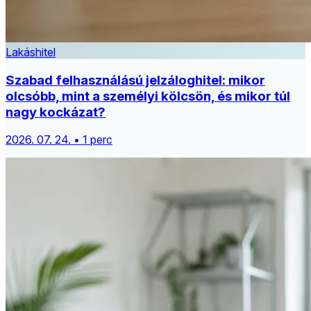
Lakáshitel
Szabad felhasználású jelzáloghitel: mikor
olcsóbb, mint a személyi kölcsön, és mikor túl
nagy kockázat?
2026. 07. 24. • 1 perc