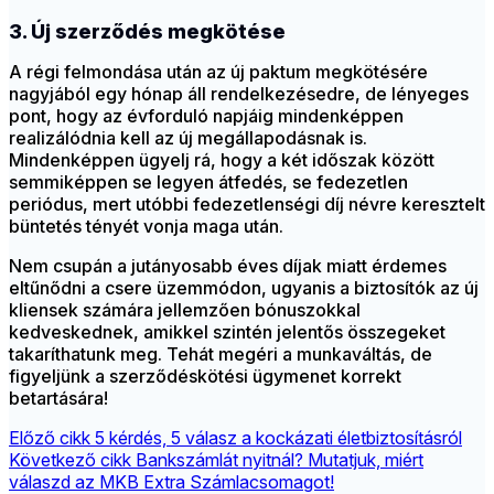
3. Új szerződés megkötése
A régi felmondása után az új paktum megkötésére
nagyjából egy hónap áll rendelkezésedre, de lényeges
pont, hogy az évforduló napjáig mindenképpen
realizálódnia kell az új megállapodásnak is.
Mindenképpen ügyelj rá, hogy a két időszak között
semmiképpen se legyen átfedés, se fedezetlen
periódus, mert utóbbi fedezetlenségi díj névre keresztelt
büntetés tényét vonja maga után.
Nem csupán a jutányosabb éves díjak miatt érdemes
eltűnődni a csere üzemmódon, ugyanis a biztosítók az új
kliensek számára jellemzően bónuszokkal
kedveskednek, amikkel szintén jelentős összegeket
takaríthatunk meg. Tehát megéri a munkaváltás, de
figyeljünk a szerződéskötési ügymenet korrekt
betartására!
Előző cikk
5 kérdés, 5 válasz a kockázati életbiztosításról
Következő cikk
Bankszámlát nyitnál? Mutatjuk, miért
válaszd az MKB Extra Számlacsomagot!