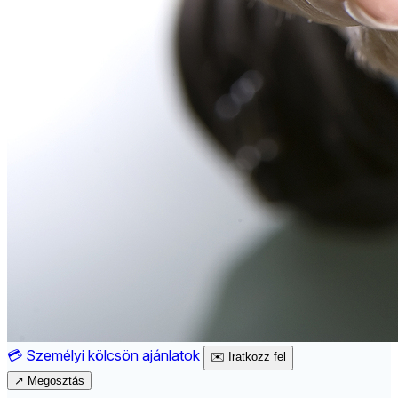
💳
Személyi kölcsön ajánlatok
✉️
Iratkozz fel
↗
Megosztás