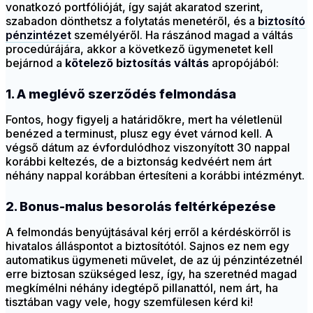
vonatkozó portfólióját, így saját akaratod szerint,
szabadon dönthetsz a folytatás menetéről, és a
biztosító
pénzintézet
személyéről. Ha rászánod magad a váltás
procedúrájára, akkor a következő ügymenetet kell
bejárnod a
kötelező biztosítás váltás
apropójából:
1. A meglévő szerződés felmondása
Fontos, hogy figyelj a határidőkre, mert ha véletlenül
benézed a terminust, plusz egy évet várnod kell. A
végső dátum az évfordulódhoz viszonyított 30 nappal
korábbi keltezés, de a biztonság kedvéért nem árt
néhány nappal korábban értesíteni a korábbi intézményt.
2. Bonus-malus besorolás feltérképezése
A felmondás benyújtásával kérj erről a kérdéskörről is
hivatalos álláspontot a biztosítótól. Sajnos ez nem egy
automatikus ügymeneti művelet, de az új pénzintézetnél
erre biztosan szükséged lesz, így, ha szeretnéd magad
megkímélni néhány idegtépő pillanattól, nem árt, ha
tisztában vagy vele, hogy szemfülesen kérd ki!