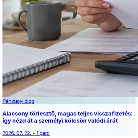
Pénzügyi blog
Alacsony törlesztő, magas teljes visszafizetés:
így nézd át a személyi kölcsön valódi árát
2026. 07. 22. • 1 perc