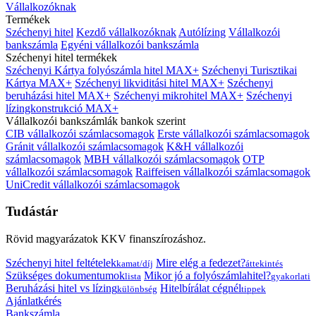
Vállalkozóknak
Termékek
Széchenyi hitel
Kezdő vállalkozóknak
Autólízing
Vállalkozói
bankszámla
Egyéni vállalkozói bankszámla
Széchenyi hitel termékek
Széchenyi Kártya folyószámla hitel MAX+
Széchenyi Turisztikai
Kártya MAX+
Széchenyi likviditási hitel MAX+
Széchenyi
beruházási hitel MAX+
Széchenyi mikrohitel MAX+
Széchenyi
lízingkonstrukció MAX+
Vállalkozói bankszámlák bankok szerint
CIB vállalkozói számlacsomagok
Erste vállalkozói számlacsomagok
Gránit vállalkozói számlacsomagok
K&H vállalkozói
számlacsomagok
MBH vállalkozói számlacsomagok
OTP
vállalkozói számlacsomagok
Raiffeisen vállalkozói számlacsomagok
UniCredit vállalkozói számlacsomagok
Tudástár
Rövid magyarázatok KKV finanszírozáshoz.
Széchenyi hitel feltételek
Mire elég a fedezet?
kamat/díj
áttekintés
Szükséges dokumentumok
Mikor jó a folyószámlahitel?
lista
gyakorlati
Beruházási hitel vs lízing
Hitelbírálat cégnél
különbség
tippek
Ajánlatkérés
Bankszámla