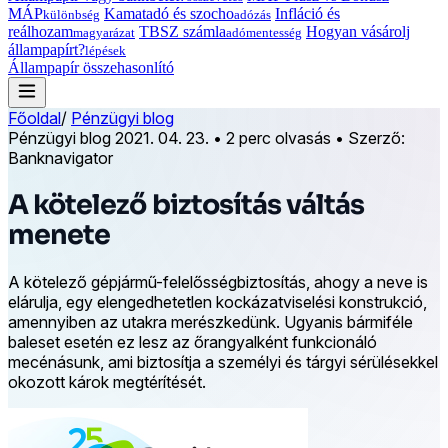
MÁP
Kamatadó és szocho
Infláció és
különbség
adózás
reálhozam
TBSZ számla
Hogyan vásárolj
magyarázat
adómentesség
állampapírt?
lépések
Állampapír összehasonlító
Főoldal
/
Pénzügyi blog
Pénzügyi blog
2021. 04. 23.
•
2 perc olvasás
•
Szerző:
Banknavigator
A kötelező biztosítás váltás
menete
A kötelező gépjármű-felelősségbiztosítás, ahogy a neve is
elárulja, egy elengedhetetlen kockázatviselési konstrukció,
amennyiben az utakra merészkedünk. Ugyanis bármiféle
baleset esetén ez lesz az őrangyalként funkcionáló
mecénásunk, ami biztosítja a személyi és tárgyi sérülésekkel
okozott károk megtérítését.