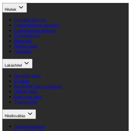
Hitelek
Személyi kölcsön
Fogyasztóbarát személyi
Lakásfelújítási kölcsön
Gyorskölcsön
Babaváró
Hitelkiváltás
Autóhitel
Lakáshitel
Használt lakás
Új lakás
Minősített Fogyasztóbarát
Otthon Start
Piaci zöld hitel
Türelmi idős
Hitelkiváltás
Adósságrendező