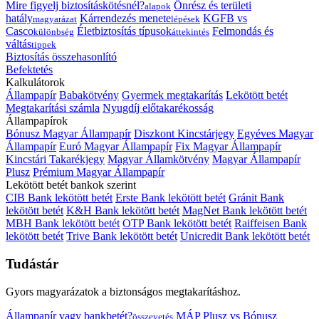
Mire figyelj biztosításkötésnél?
Önrész és területi
alapok
hatály
Kárrendezés menete
KGFB vs
magyarázat
lépések
Casco
Életbiztosítás típusok
Felmondás és
különbség
áttekintés
váltás
tippek
Biztosítás összehasonlító
Befektetés
Kalkulátorok
Állampapír
Babakötvény
Gyermek megtakarítás
Lekötött betét
Megtakarítási számla
Nyugdíj előtakarékosság
Állampapírok
Bónusz Magyar Állampapír
Diszkont Kincstárjegy
Egyéves Magyar
Állampapír
Euró Magyar Állampapír
Fix Magyar Állampapír
Kincstári Takarékjegy
Magyar Államkötvény
Magyar Állampapír
Plusz
Prémium Magyar Állampapír
Lekötött betét bankok szerint
CIB Bank lekötött betét
Erste Bank lekötött betét
Gránit Bank
lekötött betét
K&H Bank lekötött betét
MagNet Bank lekötött betét
MBH Bank lekötött betét
OTP Bank lekötött betét
Raiffeisen Bank
lekötött betét
Trive Bank lekötött betét
Unicredit Bank lekötött betét
Tudástár
Gyors magyarázatok a biztonságos megtakarításhoz.
Állampapír vagy bankbetét?
MÁP Plusz vs Bónusz
összevetés