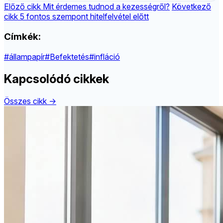
Előző cikk
Mit érdemes tudnod a kezességről?
Következő
cikk
5 fontos szempont hitelfelvétel előtt
Címkék:
#állampapír
#Befektetés
#infláció
Kapcsolódó cikkek
Összes cikk →