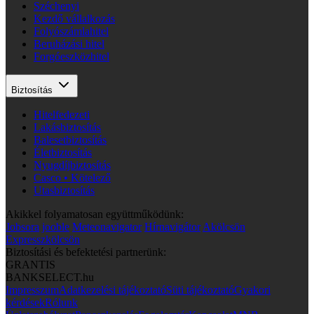
Széchenyi
Kezdő vállalkozás
Folyószámlahitel
Beruházási hitel
Forgóeszközhitel
Biztosítás
Hitelfedezeti
Lakásbiztosítás
Balesetbiztosítás
Életbiztosítás
Nyugdíjbiztosítás
Casco • Kötelező
Utasbiztosítás
Akikkel folyamatosan együttműködünk:
Jobsora
jooble
Meteonavigator
Hírnavigátor
Akölcsön
Expresszkölcsön
Biztosítási és befektetési partnerünk:
GRANTIS
BANKSELECT.hu
Impresszum
Adatkezelési tájékoztató
Süti tájékoztató
Gyakori
kérdések
Rólunk