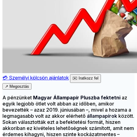
💳
Személyi kölcsön ajánlatok
✉️
Iratkozz fel
↗
Megosztás
A pénzünket
Magyar Állampapír Pluszba
fektetni
az
egyik legjobb ötlet volt abban az időben, amikor
bevezették – azaz 2019. júniusában –, mivel a hozama a
legmagasabb volt az akkor elérhető
állampapírok
között.
Sokan választották ezt a befektetési formát, hiszen
akkoriban ez kivételes lehetőségnek számított, amit nem
érdemes kihagyni, hiszen szinte kockázatmentes –