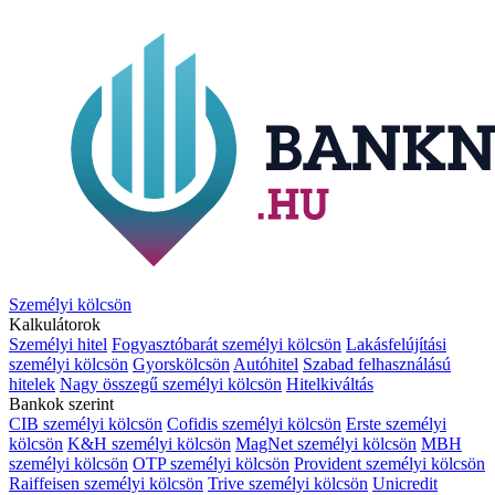
Személyi kölcsön
Kalkulátorok
Személyi hitel
Fogyasztóbarát személyi kölcsön
Lakásfelújítási
személyi kölcsön
Gyorskölcsön
Autóhitel
Szabad felhasználású
hitelek
Nagy összegű személyi kölcsön
Hitelkiváltás
Bankok szerint
CIB személyi kölcsön
Cofidis személyi kölcsön
Erste személyi
kölcsön
K&H személyi kölcsön
MagNet személyi kölcsön
MBH
személyi kölcsön
OTP személyi kölcsön
Provident személyi kölcsön
Raiffeisen személyi kölcsön
Trive személyi kölcsön
Unicredit