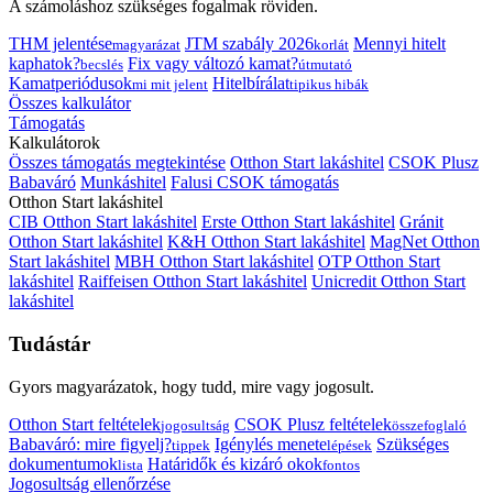
A számoláshoz szükséges fogalmak röviden.
THM jelentése
JTM szabály 2026
Mennyi hitelt
magyarázat
korlát
kaphatok?
Fix vagy változó kamat?
becslés
útmutató
Kamatperiódusok
Hitelbírálat
mi mit jelent
tipikus hibák
Összes kalkulátor
Támogatás
Kalkulátorok
Összes támogatás megtekintése
Otthon Start lakáshitel
CSOK Plusz
Babaváró
Munkáshitel
Falusi CSOK támogatás
Otthon Start lakáshitel
CIB Otthon Start lakáshitel
Erste Otthon Start lakáshitel
Gránit
Otthon Start lakáshitel
K&H Otthon Start lakáshitel
MagNet Otthon
Start lakáshitel
MBH Otthon Start lakáshitel
OTP Otthon Start
lakáshitel
Raiffeisen Otthon Start lakáshitel
Unicredit Otthon Start
lakáshitel
Tudástár
Gyors magyarázatok, hogy tudd, mire vagy jogosult.
Otthon Start feltételek
CSOK Plusz feltételek
jogosultság
összefoglaló
Babaváró: mire figyelj?
Igénylés menete
Szükséges
tippek
lépések
dokumentumok
Határidők és kizáró okok
lista
fontos
Jogosultság ellenőrzése