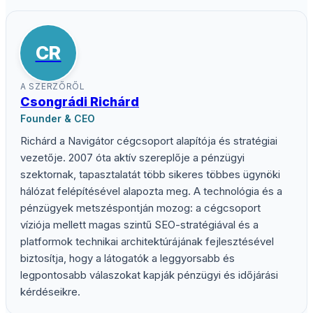
CR
A SZERZŐRŐL
Csongrádi Richárd
Founder & CEO
Richárd a Navigátor cégcsoport alapítója és stratégiai
vezetője. 2007 óta aktív szereplője a pénzügyi
szektornak, tapasztalatát több sikeres többes ügynöki
hálózat felépítésével alapozta meg. A technológia és a
pénzügyek metszéspontján mozog: a cégcsoport
víziója mellett magas szintű SEO-stratégiával és a
platformok technikai architektúrájának fejlesztésével
biztosítja, hogy a látogatók a leggyorsabb és
legpontosabb válaszokat kapják pénzügyi és időjárási
kérdéseikre.