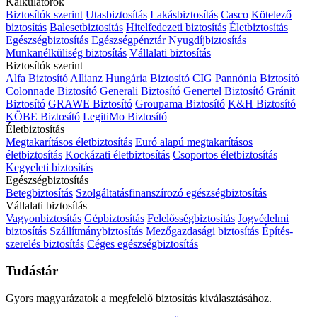
Kalkulátorok
Biztosítók szerint
Utasbiztosítás
Lakásbiztosítás
Casco
Kötelező
biztosítás
Balesetbiztosítás
Hitelfedezeti biztosítás
Életbiztosítás
Egészségbiztosítás
Egészségpénztár
Nyugdíjbiztosítás
Munkanélküliség biztosítás
Vállalati biztosítás
Biztosítók szerint
Alfa Biztosító
Allianz Hungária Biztosító
CIG Pannónia Biztosító
Colonnade Biztosító
Generali Biztosító
Genertel Biztosító
Gránit
Biztosító
GRAWE Biztosító
Groupama Biztosító
K&H Biztosító
KÖBE Biztosító
LegitiMo Biztosító
Életbiztosítás
Megtakarításos életbiztosítás
Euró alapú megtakarításos
életbiztosítás
Kockázati életbiztosítás
Csoportos életbiztosítás
Kegyeleti biztosítás
Egészségbiztosítás
Betegbiztosítás
Szolgáltatásfinanszírozó egészségbiztosítás
Vállalati biztosítás
Vagyonbiztosítás
Gépbiztosítás
Felelősségbiztosítás
Jogvédelmi
biztosítás
Szállítmánybiztosítás
Mezőgazdasági biztosítás
Építés-
szerelés biztosítás
Céges egészségbiztosítás
Tudástár
Gyors magyarázatok a megfelelő biztosítás kiválasztásához.