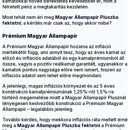
kamatokkal növelt befektetés kevesebbet ér, mint a
félretett pénz a megtakarítás kezdetén.
Most tehát nem éri meg
Magyar Állampapír Pluszba
fektetni
; a kérdés már csak az, hogy akkor mibe?
Prémium Magyar Állampapír
A Prémium Magyar Állampapír hozama az infláció
mértékétől függ, ami annyit tesz, hogy az éves kamat az
előző év inflációs adatából és egy kamatprémiumból áll
össze, vagyis a pozitív reálkamat garantált, ugyanakkor a
kamatok pontos nagysága előre nem ismert, hiszen az
inflációs adatot sem lehet előre megmondani.
A jelenlegi, magas inflációs környezet és az 5 éves
konstrukció kamatprémiumának 1,25%-ról 1,5%-ra
történő megemelése miatt a Magyar Állampapír Plusznál
lényegesen kedvezőbb konstrukció a Prémium Magyar
Állampapír – legalábbis jelenleg.
További kérdés, hogy mekkora inflációs ráta mellett érné
meg a
Magyar Állampapír Pluszba fektetni
a Prémium