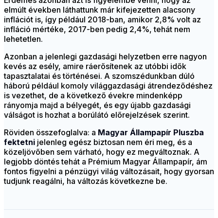
Érdemes azonban azt is figyelembe venni, hogy az
elmúlt években láthattunk már kifejezetten alacsony
inflációt is, így például 2018-ban, amikor 2,8% volt az
infláció mértéke, 2017-ben pedig 2,4%, tehát nem
lehetetlen.
Azonban a jelenlegi gazdasági helyzetben erre nagyon
kevés az esély, amire ráerősítenek az utóbbi idők
tapasztalatai és történései. A szomszédunkban dúló
háború például komoly világgazdasági átrendeződéshez
is vezethet, de a következő évekre mindenképp
rányomja majd a bélyegét, és egy újabb gazdasági
válságot is hozhat a borúlátó előrejelzések szerint.
Röviden összefoglalva: a
Magyar Állampapír Pluszba
fektetni
jelenleg egész biztosan nem éri meg, és a
közeljövőben sem várható, hogy ez megváltoznak. A
legjobb döntés tehát a Prémium Magyar Állampapír, ám
fontos figyelni a pénzügyi világ változásait, hogy gyorsan
tudjunk reagálni, ha változás következne be.