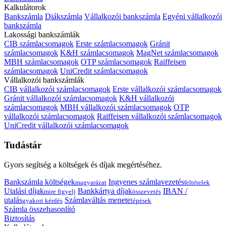
Kalkulátorok
Bankszámla
Diákszámla
Vállalkozói bankszámla
Egyéni vállalkozói
bankszámla
Lakossági bankszámlák
CIB számlacsomagok
Erste számlacsomagok
Gránit
számlacsomagok
K&H számlacsomagok
MagNet számlacsomagok
MBH számlacsomagok
OTP számlacsomagok
Raiffeisen
számlacsomagok
UniCredit számlacsomagok
Vállalkozói bankszámlák
CIB vállalkozói számlacsomagok
Erste vállalkozói számlacsomagok
Gránit vállalkozói számlacsomagok
K&H vállalkozói
számlacsomagok
MBH vállalkozói számlacsomagok
OTP
vállalkozói számlacsomagok
Raiffeisen vállalkozói számlacsomagok
UniCredit vállalkozói számlacsomagok
Tudástár
Gyors segítség a költségek és díjak megértéséhez.
Bankszámla költségek
Ingyenes számlavezetés
magyarázat
feltételek
Utalási díjak
Bankkártya díjak
IBAN /
mire figyelj
összevetés
utalás
Számlaváltás menete
gyakori kérdés
lépések
Számla összehasonlító
Biztosítás