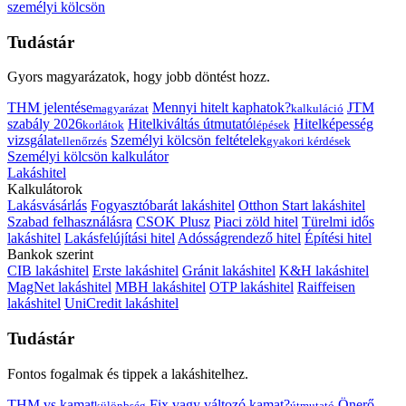
személyi kölcsön
Tudástár
Gyors magyarázatok, hogy jobb döntést hozz.
THM jelentése
Mennyi hitelt kaphatok?
JTM
magyarázat
kalkuláció
szabály 2026
Hitelkiváltás útmutató
Hitelképesség
korlátok
lépések
vizsgálat
Személyi kölcsön feltételek
ellenőrzés
gyakori kérdések
Személyi kölcsön kalkulátor
Lakáshitel
Kalkulátorok
Lakásvásárlás
Fogyasztóbarát lakáshitel
Otthon Start lakáshitel
Szabad felhasználásra
CSOK Plusz
Piaci zöld hitel
Türelmi idős
lakáshitel
Lakásfelújítási hitel
Adósságrendező hitel
Építési hitel
Bankok szerint
CIB lakáshitel
Erste lakáshitel
Gránit lakáshitel
K&H lakáshitel
MagNet lakáshitel
MBH lakáshitel
OTP lakáshitel
Raiffeisen
lakáshitel
UniCredit lakáshitel
Tudástár
Fontos fogalmak és tippek a lakáshitelhez.
THM vs kamat
Fix vagy változó kamat?
Önerő
különbség
útmutató