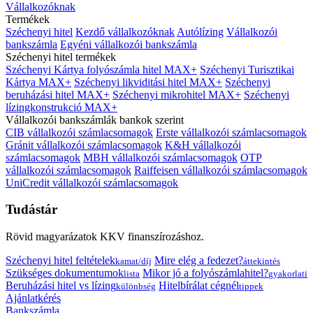
Vállalkozóknak
Termékek
Széchenyi hitel
Kezdő vállalkozóknak
Autólízing
Vállalkozói
bankszámla
Egyéni vállalkozói bankszámla
Széchenyi hitel termékek
Széchenyi Kártya folyószámla hitel MAX+
Széchenyi Turisztikai
Kártya MAX+
Széchenyi likviditási hitel MAX+
Széchenyi
beruházási hitel MAX+
Széchenyi mikrohitel MAX+
Széchenyi
lízingkonstrukció MAX+
Vállalkozói bankszámlák bankok szerint
CIB vállalkozói számlacsomagok
Erste vállalkozói számlacsomagok
Gránit vállalkozói számlacsomagok
K&H vállalkozói
számlacsomagok
MBH vállalkozói számlacsomagok
OTP
vállalkozói számlacsomagok
Raiffeisen vállalkozói számlacsomagok
UniCredit vállalkozói számlacsomagok
Tudástár
Rövid magyarázatok KKV finanszírozáshoz.
Széchenyi hitel feltételek
Mire elég a fedezet?
kamat/díj
áttekintés
Szükséges dokumentumok
Mikor jó a folyószámlahitel?
lista
gyakorlati
Beruházási hitel vs lízing
Hitelbírálat cégnél
különbség
tippek
Ajánlatkérés
Bankszámla