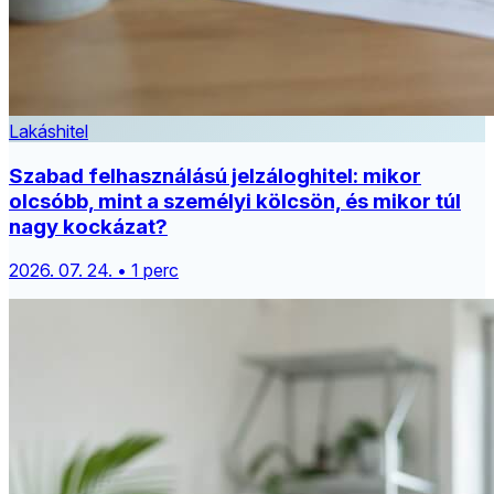
Lakáshitel
Szabad felhasználású jelzáloghitel: mikor
olcsóbb, mint a személyi kölcsön, és mikor túl
nagy kockázat?
2026. 07. 24. • 1 perc