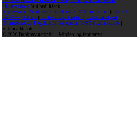
Üzletszabályzat
Panaszkezelés
Fogalomtár
Kapcsolat
MNB
alkalmazások
Süti beállítások
Impresszum
|
Adatkezelési tájékoztató
|
Süti tájékoztató
|
Gyakori
kérdések
|
Rólunk
|
Csatlakozz partnerként
|
Üzletszabályzat
|
Panaszkezelés
|
Fogalomtár
|
Kapcsolat
|
MNB alkalmazások
|
Süti beállítások
© 2026 Banknavigator.hu – Minden jog fenntartva.