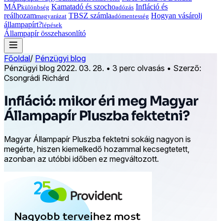
MÁP
Kamatadó és szocho
Infláció és
különbség
adózás
reálhozam
TBSZ számla
Hogyan vásárolj
magyarázat
adómentesség
állampapírt?
lépések
Állampapír összehasonlító
Főoldal
/
Pénzügyi blog
Pénzügyi blog
2022. 03. 28.
•
3 perc olvasás
•
Szerző:
Csongrádi Richárd
Infláció: mikor éri meg Magyar
Állampapír Pluszba fektetni?
Magyar Állampapír Pluszba fektetni sokáig nagyon is
megérte, hiszen kiemelkedő hozammal kecsegtetett,
azonban az utóbbi időben ez megváltozott.