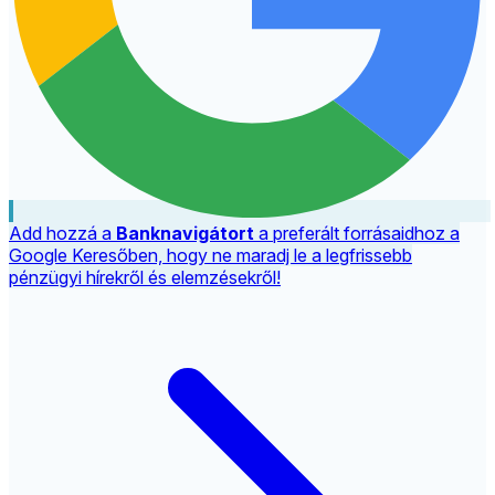
Add hozzá a
Banknavigátort
a preferált forrásaidhoz a
Google Keresőben, hogy ne maradj le a legfrissebb
pénzügyi hírekről és elemzésekről!