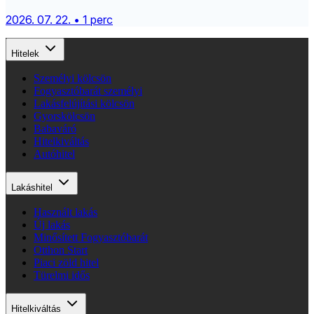
2026. 07. 22. • 1 perc
Hitelek
Személyi kölcsön
Fogyasztóbarát személyi
Lakásfelújítási kölcsön
Gyorskölcsön
Babaváró
Hitelkiváltás
Autóhitel
Lakáshitel
Használt lakás
Új lakás
Minősített Fogyasztóbarát
Otthon Start
Piaci zöld hitel
Türelmi idős
Hitelkiváltás