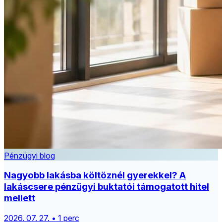
Pénzügyi blog
Nagyobb lakásba költöznél gyerekkel? A
lakáscsere pénzügyi buktatói támogatott hitel
mellett
2026. 07. 27. • 1 perc