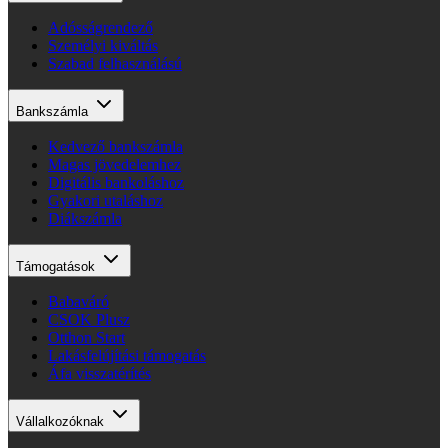
Adósságrendező
Személyi kiváltás
Szabad felhasználású
Bankszámla
Kedvező bankszámla
Magas jövedelemhez
Digitális bankoláshoz
Gyakori utaláshoz
Diákszámla
Támogatások
Babaváró
CSOK Plusz
Otthon Start
Lakásfelújítási támogatás
Áfa visszatérítés
Vállalkozóknak