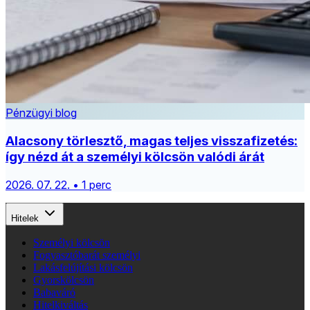
Pénzügyi blog
Alacsony törlesztő, magas teljes visszafizetés:
így nézd át a személyi kölcsön valódi árát
2026. 07. 22. • 1 perc
Hitelek
Személyi kölcsön
Fogyasztóbarát személyi
Lakásfelújítási kölcsön
Gyorskölcsön
Babaváró
Hitelkiváltás