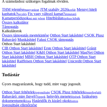
A számoláshoz szükséges fogalmak röviden.
THM jelentése
JTM szabály 2026
Mennyi hitelt
magyarázat
korlát
kaphatok?
Fix vagy változó kamat?
becslés
útmutató
Kamatperiódusok
Hitelbírálat
mi mit jelent
tipikus hibák
Összes kalkulátor
Támogatás
Kalkulátorok
Összes támogatás megtekintése
Otthon Start lakáshitel
CSOK Plusz
Babaváró
Munkáshitel
Falusi CSOK támogatás
Otthon Start lakáshitel
CIB Otthon Start lakáshitel
Erste Otthon Start lakáshitel
Gránit
Otthon Start lakáshitel
K&H Otthon Start lakáshitel
MagNet Otthon
Start lakáshitel
MBH Otthon Start lakáshitel
OTP Otthon Start
lakáshitel
Raiffeisen Otthon Start lakáshitel
Unicredit Otthon Start
lakáshitel
Tudástár
Gyors magyarázatok, hogy tudd, mire vagy jogosult.
Otthon Start feltételek
CSOK Plusz feltételek
jogosultság
összefoglaló
Babaváró: mire figyelj?
Igénylés menete
Szükséges
tippek
lépések
dokumentumok
Határidők és kizáró okok
lista
fontos
Jogosultság ellenőrzése