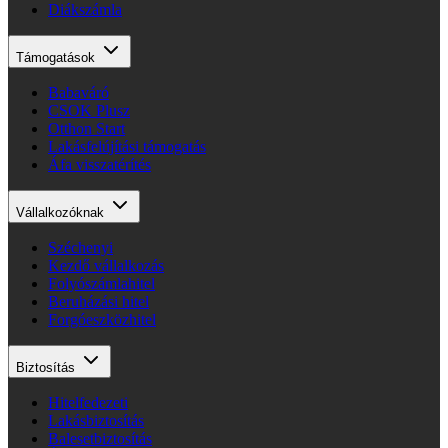
Diákszámla
Támogatások
Babaváró
CSOK Plusz
Otthon Start
Lakásfelújítási támogatás
Áfa visszatérítés
Vállalkozóknak
Széchenyi
Kezdő vállalkozás
Folyószámlahitel
Beruházási hitel
Forgóeszközhitel
Biztosítás
Hitelfedezeti
Lakásbiztosítás
Balesetbiztosítás