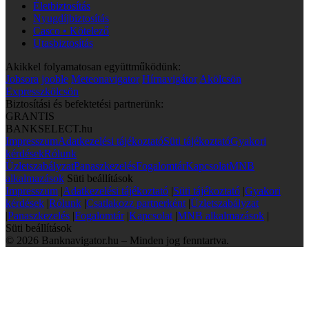
Életbiztosítás
Nyugdíjbiztosítás
Casco • Kötelező
Utasbiztosítás
Akikkel folyamatosan együttműködünk:
Jobsora
jooble
Meteonavigator
Hírnavigátor
Akölcsön
Expresszkölcsön
Biztosítási és befektetési partnerünk:
GRANTIS
BANKSELECT.hu
Impresszum
Adatkezelési tájékoztató
Süti tájékoztató
Gyakori
kérdések
Rólunk
Üzletszabályzat
Panaszkezelés
Fogalomtár
Kapcsolat
MNB
alkalmazások
Süti beállítások
Impresszum
|
Adatkezelési tájékoztató
|
Süti tájékoztató
|
Gyakori
kérdések
|
Rólunk
|
Csatlakozz partnerként
|
Üzletszabályzat
|
Panaszkezelés
|
Fogalomtár
|
Kapcsolat
|
MNB alkalmazások
|
Süti beállítások
© 2026 Banknavigator.hu – Minden jog fenntartva.