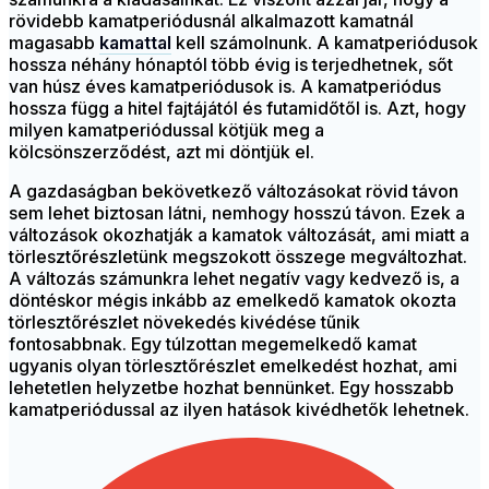
rövidebb kamatperiódusnál alkalmazott kamatnál
magasabb
kamattal
kell számolnunk. A kamatperiódusok
hossza néhány hónaptól több évig is terjedhetnek, sőt
van húsz éves kamatperiódusok is. A kamatperiódus
hossza függ a hitel fajtájától és futamidőtől is. Azt, hogy
milyen kamatperiódussal kötjük meg a
kölcsönszerződést, azt mi döntjük el.
A gazdaságban bekövetkező változásokat rövid távon
sem lehet biztosan látni, nemhogy hosszú távon. Ezek a
változások okozhatják a kamatok változását, ami miatt a
törlesztőrészletünk megszokott összege megváltozhat.
A változás számunkra lehet negatív vagy kedvező is, a
döntéskor mégis inkább az emelkedő kamatok okozta
törlesztőrészlet növekedés kivédése tűnik
fontosabbnak. Egy túlzottan megemelkedő kamat
ugyanis olyan törlesztőrészlet emelkedést hozhat, ami
lehetetlen helyzetbe hozhat bennünket. Egy hosszabb
kamatperiódussal az ilyen hatások kivédhetők lehetnek.