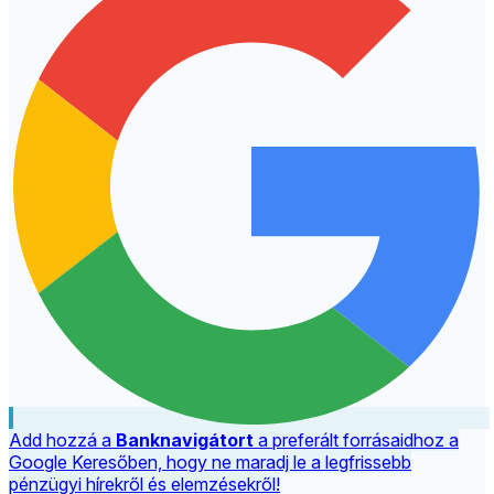
Add hozzá a
Banknavigátort
a preferált forrásaidhoz a
Google Keresőben, hogy ne maradj le a legfrissebb
pénzügyi hírekről és elemzésekről!