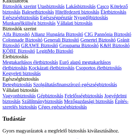
Kalkulátorok
Biztosítók szerint
Utasbiztosítás
Lakásbiztosítás
Casco
Kötelező
biztosítás
Balesetbiztosítás
Hitelfedezeti biztosítás
Életbiztosítás
Egészségbiztosítás
Egészségpénztár
Nyugdíjbiztosítás
Munkanélküliség biztosítás
Vállalati biztosítás
Biztosítók szerint
Alfa Biztosító
Allianz Hungária Biztosító
CIG Pannónia Biztosító
Colonnade Biztosító
Generali Biztosító
Genertel Biztosító
Gránit
Biztosító
GRAWE Biztosító
Groupama Biztosító
K&H Biztosító
KÖBE Biztosító
LegitiMo Biztosító
Életbiztosítás
Megtakarításos életbiztosítás
Euró alapú megtakarításos
életbiztosítás
Kockázati életbiztosítás
Csoportos életbiztosítás
Kegyeleti biztosítás
Egészségbiztosítás
Betegbiztosítás
Szolgáltatásfinanszírozó egészségbiztosítás
Vállalati biztosítás
Vagyonbiztosítás
Gépbiztosítás
Felelősségbiztosítás
Jogvédelmi
biztosítás
Szállítmánybiztosítás
Mezőgazdasági biztosítás
Építés-
szerelés biztosítás
Céges egészségbiztosítás
Tudástár
Gyors magyarázatok a megfelelő biztosítás kiválasztásához.