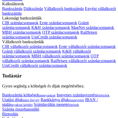
Kalkulátorok
Bankszámla
Diákszámla
Vállalkozói bankszámla
Egyéni vállalkozói
bankszámla
Lakossági bankszámlák
CIB számlacsomagok
Erste számlacsomagok
Gránit
számlacsomagok
K&H számlacsomagok
MagNet számlacsomagok
MBH számlacsomagok
OTP számlacsomagok
Raiffeisen
számlacsomagok
UniCredit számlacsomagok
Vállalkozói bankszámlák
CIB vállalkozói számlacsomagok
Erste vállalkozói számlacsomagok
Gránit vállalkozói számlacsomagok
K&H vállalkozói
számlacsomagok
MBH vállalkozói számlacsomagok
OTP
vállalkozói számlacsomagok
Raiffeisen vállalkozói számlacsomagok
UniCredit vállalkozói számlacsomagok
Tudástár
Gyors segítség a költségek és díjak megértéséhez.
Bankszámla költségek
Ingyenes számlavezetés
magyarázat
feltételek
Utalási díjak
Bankkártya díjak
IBAN /
mire figyelj
összevetés
utalás
Számlaváltás menete
gyakori kérdés
lépések
Számla összehasonlító
Biztosítás