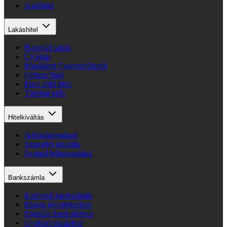
Autóhitel
Lakáshitel
Használt lakás
Új lakás
Minősített Fogyasztóbarát
Otthon Start
Piaci zöld hitel
Türelmi idős
Hitelkiváltás
Adósságrendező
Személyi kiváltás
Szabad felhasználású
Bankszámla
Kedvező bankszámla
Magas jövedelemhez
Digitális bankoláshoz
Gyakori utaláshoz