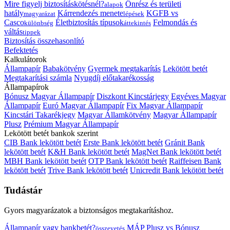
Mire figyelj biztosításkötésnél?
Önrész és területi
alapok
hatály
Kárrendezés menete
KGFB vs
magyarázat
lépések
Casco
Életbiztosítás típusok
Felmondás és
különbség
áttekintés
váltás
tippek
Biztosítás összehasonlító
Befektetés
Kalkulátorok
Állampapír
Babakötvény
Gyermek megtakarítás
Lekötött betét
Megtakarítási számla
Nyugdíj előtakarékosság
Állampapírok
Bónusz Magyar Állampapír
Diszkont Kincstárjegy
Egyéves Magyar
Állampapír
Euró Magyar Állampapír
Fix Magyar Állampapír
Kincstári Takarékjegy
Magyar Államkötvény
Magyar Állampapír
Plusz
Prémium Magyar Állampapír
Lekötött betét bankok szerint
CIB Bank lekötött betét
Erste Bank lekötött betét
Gránit Bank
lekötött betét
K&H Bank lekötött betét
MagNet Bank lekötött betét
MBH Bank lekötött betét
OTP Bank lekötött betét
Raiffeisen Bank
lekötött betét
Trive Bank lekötött betét
Unicredit Bank lekötött betét
Tudástár
Gyors magyarázatok a biztonságos megtakarításhoz.
Állampapír vagy bankbetét?
MÁP Plusz vs Bónusz
összevetés