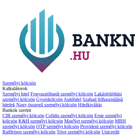
Személyi kölcsön
Kalkulátorok
Személyi hitel
Fogyasztóbarát személyi kölcsön
Lakásfelújítási
személyi kölcsön
Gyorskölcsön
Autóhitel
Szabad felhasználású
hitelek
Nagy összegű személyi kölcsön
Hitelkiváltás
Bankok szerint
CIB személyi kölcsön
Cofidis személyi kölcsön
Erste személyi
kölcsön
K&H személyi kölcsön
MagNet személyi kölcsön
MBH
személyi kölcsön
OTP személyi kölcsön
Provident személyi kölcsön
Raiffeisen személyi kölcsön
Trive személyi kölcsön
Unicredit