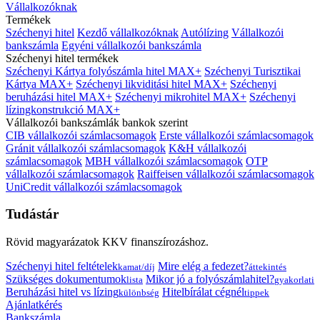
Vállalkozóknak
Termékek
Széchenyi hitel
Kezdő vállalkozóknak
Autólízing
Vállalkozói
bankszámla
Egyéni vállalkozói bankszámla
Széchenyi hitel termékek
Széchenyi Kártya folyószámla hitel MAX+
Széchenyi Turisztikai
Kártya MAX+
Széchenyi likviditási hitel MAX+
Széchenyi
beruházási hitel MAX+
Széchenyi mikrohitel MAX+
Széchenyi
lízingkonstrukció MAX+
Vállalkozói bankszámlák bankok szerint
CIB vállalkozói számlacsomagok
Erste vállalkozói számlacsomagok
Gránit vállalkozói számlacsomagok
K&H vállalkozói
számlacsomagok
MBH vállalkozói számlacsomagok
OTP
vállalkozói számlacsomagok
Raiffeisen vállalkozói számlacsomagok
UniCredit vállalkozói számlacsomagok
Tudástár
Rövid magyarázatok KKV finanszírozáshoz.
Széchenyi hitel feltételek
Mire elég a fedezet?
kamat/díj
áttekintés
Szükséges dokumentumok
Mikor jó a folyószámlahitel?
lista
gyakorlati
Beruházási hitel vs lízing
Hitelbírálat cégnél
különbség
tippek
Ajánlatkérés
Bankszámla