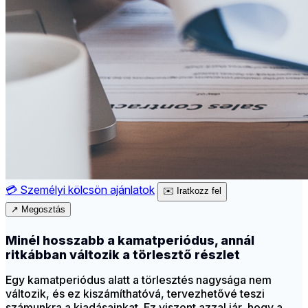
💳
Személyi kölcsön ajánlatok
✉️
Iratkozz fel
↗
Megosztás
Minél hosszabb a kamatperiódus, annál
ritkábban változik a törlesztő részlet
Egy kamatperiódus alatt a törlesztés nagysága nem
változik, és ez kiszámíthatóvá, tervezhetővé teszi
számunkra a kiadásainkat. Ez viszont azzal jár, hogy a