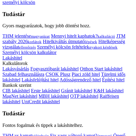
személyi kölcsön
Tudástár
Gyors magyarázatok, hogy jobb döntést hozz.
THM jelentése
Mennyi hitelt kaphatok?
JTM
magyarázat
kalkuláció
szabály 2026
Hitelkiváltás útmutató
Hitelképesség
korlátok
lépések
vizsgálat
Személyi kölcsön feltételek
ellenőrzés
gyakori kérdések
Személyi kölcsön kalkulátor
Lakáshitel
Kalkulátorok
Lakásvásárlás
Fogyasztóbarát lakáshitel
Otthon Start lakáshitel
Szabad felhasználásra
CSOK Plusz
Piaci zöld hitel
Türelmi idős
lakáshitel
Lakásfelújítási hitel
Adósságrendező hitel
Építési hitel
Bankok szerint
CIB lakáshitel
Erste lakáshitel
Gránit lakáshitel
K&H lakáshitel
MagNet lakáshitel
MBH lakáshitel
OTP lakáshitel
Raiffeisen
lakáshitel
UniCredit lakáshitel
Tudástár
Fontos fogalmak és tippek a lakáshitelhez.
THM vs kamat
Fix vagy változó kamat?
Önerő
különbség
útmutató