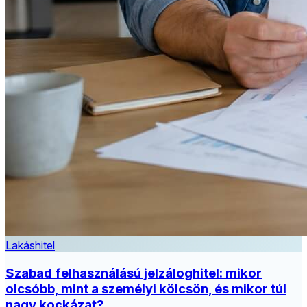
Lakáshitel
Szabad felhasználású jelzáloghitel: mikor
olcsóbb, mint a személyi kölcsön, és mikor túl
nagy kockázat?