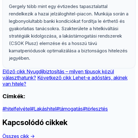
Gergely több mint egy évtizedes tapasztalattal
rendelkezik a hazai jelzáloghitel-piacon. Munkája során a
legbonyolultabb banki kondíciókat fordítja le érthető és
gyakorlatias tanácsokra. Szakterülete a hitelkiváltási
stratégiák kidolgozása, a lakástámogatási rendszerek
(CSOK Plusz) elemzése és a hosszú távú
kamatperiódusok optimalizálása a biztonságos hitelezés
jegyében.
Előző cikk
Nyugdíjbiztosítás – milyen típusok közül
választhatunk?
Következő cikk
Lehet-e adóstárs, akinek
van hitele?
Címkék:
#hitelfelvétel
#Lakáshitel
#támogatás
#törlesztés
Kapcsolódó cikkek
Összes cikk →