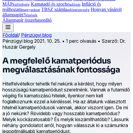
MÁP
Kamatadó és szocho
Infláció és
különbség
adózás
reálhozam
TBSZ számla
Hogyan vásárolj
magyarázat
adómentesség
állampapírt?
lépések
Állampapír összehasonlító
Főoldal
/
Pénzügyi blog
Pénzügyi blog
2021. 10. 25.
•
1 perc olvasás
•
Szerző: Dr.
Huszár Gergely
A megfelelő kamatperiódus
megválasztásának fontossága
Hitelfelvételkor tehetik fel nekünk a kérdést, hogy milyen
hosszúságú kamatperiódust szeretnénk. Vannak a futamidő
végéig fix kamatozású hitelek, ilyenkor nem kell
foglalkoznunk ezzel a kérdéssel. Ha az általunk választott
hitelnél kamatperiódusok vannak, akkor viszont igen. De mi
a jó nekünk? Rövidebb vagy hosszabb kamatperiódus?
Melyik kockázatosabb? És melyik kiszámíthatóbb? Lássunk
néhány gondolatot arról, hogyan válasszuk ki a számunkra
legoptimálisabb kamatperiódust.