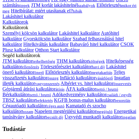
számítás
JTM korlát lakáshitelnél
Előtörlesztés
tippek
szabályok
mikor éri
Hitelbírálat: miért utasítanak el?
meg
hibák
Lakáshitel kalkulátor
Kalkulátorok
Kalkulátorok
Személyi kölcsön kalkulátor
Lakáshitel kalkulátor
Autóhitel
kalkulátor
Gyorskölcsön kalkulátor
Szabad felhasználású hitel
kalkulátor
Hitelkiváltás kalkulátor
Babaváró hitel kalkulátor
CSOK
Plusz kalkulátor
Otthon Start kalkulátor
Segéd kalkulátorok
JTM kalkulátor
THM kalkulátor
Hitelképesség
terhelhetőség
költségek
kalkulátor
Törlesztőrészlet kalkulátor
Lakáshitel
ellenőrzés
havi díj
önerő kalkulátor
Előtörlesztés kalkulátor
Teljes
önerő
megtakarítás
visszafizetés kalkulátor
Infláció kalkulátor
Ingatlan
összeg
vásárlóerő
illeték kalkulátor
Albérlet vs. hitel kalkulátor
vagyonszerzés
összevetés
Gépjármű átírási kalkulátor
ÁFA kalkulátor
átírás
nettó / bruttó
Bérkalkulátor
Adókedvezmény kalkulátor
nettó / bruttó
családi / egyéb
TBSZ kalkulátor
KGFB bonus-malus kalkulátor
befektetés
besorolás
Cégautóadó kalkulátor
Kamatadó és szocho
céges autó
kalkulátor
Napelem megtérülési kalkulátor
Energetikai
hozam
megújuló
tanúsítvány kalkulátor
Ügyvédi munkadíj kalkulátor
becsült díj
ingatlan
Tudástár