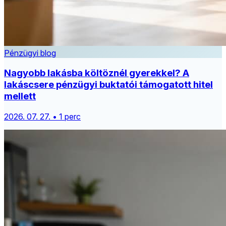
Pénzügyi blog
Nagyobb lakásba költöznél gyerekkel? A
lakáscsere pénzügyi buktatói támogatott hitel
mellett
2026. 07. 27. • 1 perc