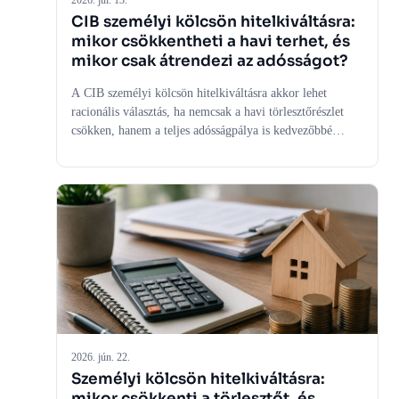
2026. júl. 13.
CIB személyi kölcsön hitelkiváltásra:
mikor csökkentheti a havi terhet, és
mikor csak átrendezi az adósságot?
A CIB személyi kölcsön hitelkiváltásra akkor lehet
racionális választás, ha nemcsak a havi törlesztőrészlet
csökken, hanem a teljes adósságpálya is kedvezőbbé
válik. Az elemzés bemutatja, mikor hozhat valódi
pénzügyi könnyítést a kiváltás, és mikor jelent csupán
hosszabb futamidőre szétterített tartozást.
2026. jún. 22.
Személyi kölcsön hitelkiváltásra:
mikor csökkenti a törlesztőt, és