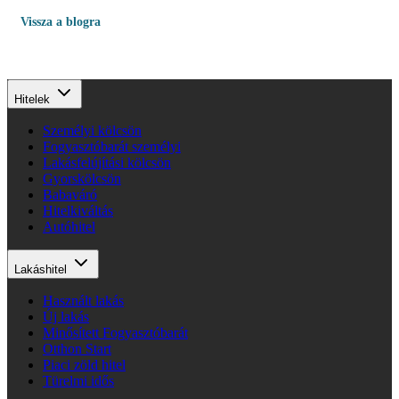
lépéssel? Ezt a kérdést járjuk körbe szakértőnk
Vissza a blogra
segítségével.
Hitelek
Személyi kölcsön
Fogyasztóbarát személyi
Lakásfelújítási kölcsön
Gyorskölcsön
Babaváró
Hitelkiváltás
Autóhitel
Lakáshitel
Használt lakás
Új lakás
Minősített Fogyasztóbarát
Otthon Start
Piaci zöld hitel
Türelmi idős