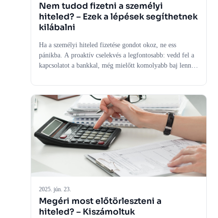
Nem tudod fizetni a személyi
hiteled? – Ezek a lépések segíthetnek
kilábalni
Ha a személyi hiteled fizetése gondot okoz, ne ess
pánikba. A proaktív cselekvés a legfontosabb: vedd fel a
kapcsolatot a bankkal, még mielőtt komolyabb baj lenne.
Cikkünk részletes, lépésről lépésre követhető útmutatót
nyújt a helyzet felmérésétől kezdve a banki tárgyalási
lehetőségeken (moratórium, futamidő-hosszabbítás) át a
személyes pénzügyek rendbetételéig és a hitelkiváltásig.
Ismerd meg a lehetőségeidet és vedd vissza az irányítást a
pénzügyeid felett!
2025. jún. 23.
Megéri most előtörleszteni a
hiteled? – Kiszámoltuk