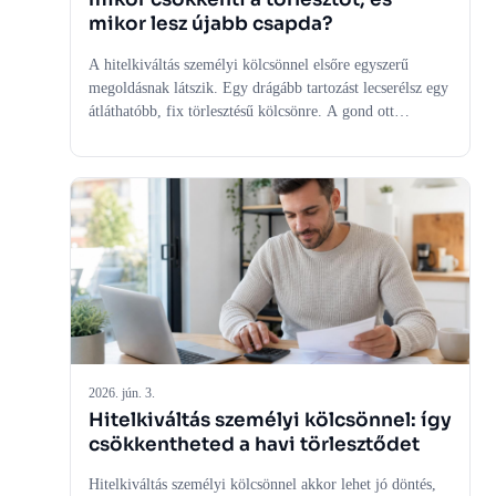
mikor lesz újabb csapda?
A hitelkiváltás személyi kölcsönnel elsőre egyszerű
megoldásnak látszik. Egy drágább tartozást lecserélsz egy
átláthatóbb, fix törlesztésű kölcsönre. A gond ott
kezdődik, hogy a kisebb havi részlet nem mindig jelent
olcsóbb hitelt. A jó hitelkiváltás pénzügyi rendrakás, a
rossz viszont csak elnyújtott adósság, amely
kényelmesebbnek tűnik, de hosszabb távon többe
kerülhet.
2026. jún. 3.
Hitelkiváltás személyi kölcsönnel: így
csökkentheted a havi törlesztődet
Hitelkiváltás személyi kölcsönnel akkor lehet jó döntés,