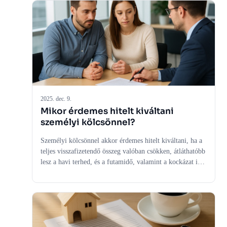
futamidő könnyen ronthatják az összképet. Ebben az
útmutatóban lépésről lépésre végigvesszük, hogyan
működik a hitelkiváltás, mit kell előre ellenőrizned, és
milyen hibákat érdemes elkerülnöd. A cél az, hogy a
végére ne csak azt értsd, mi a folyamat, hanem azt is,
mikor éri meg igazán belevágni.
2025. dec. 9.
Mikor érdemes hitelt kiváltani
személyi kölcsönnel?
Személyi kölcsönnel akkor érdemes hitelt kiváltani, ha a
teljes visszafizetendő összeg valóban csökken, átláthatóbb
lesz a havi terhed, és a futamidő, valamint a kockázat is
illeszkedik a céljaidhoz. A cikk lépésről lépésre
végigvezet azon, mikor jó döntés a személyi kölcsönös
hitelkiváltás, és mikor jobb inkább kivárni vagy más
megoldást választani.