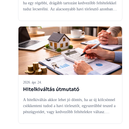
ha egy régebbi, drágább tartozást kedvezőbb feltételekkel
tudsz lecserélni. Az alacsonyabb havi törlesztő azonban
önmagában még nem bizonyítja, hogy valóban jobban
jársz. Fontos megnézned a kamatot, a THM-et, a teljes
visszafizetendő összeget, az új futamidőt és a kiváltás
egyszeri költségeit is. Egy jól megválasztott konstrukció
nemcsak olcsóbbá, hanem átláthatóbbá is teheti a havi
pénzügyeidet.
2026. ápr. 24.
Hitelkiváltás útmutató
A hitelkiváltás akkor lehet jó döntés, ha az új kölcsönnel
csökkenteni tudod a havi törlesztőt, egyszerűbbé teszed a
pénzügyeidet, vagy kedvezőbb feltételekre váltasz.
Ugyanakkor nem minden kiváltás előnyös: az
előtörlesztési díj, az új hitel költségei és a hosszabb