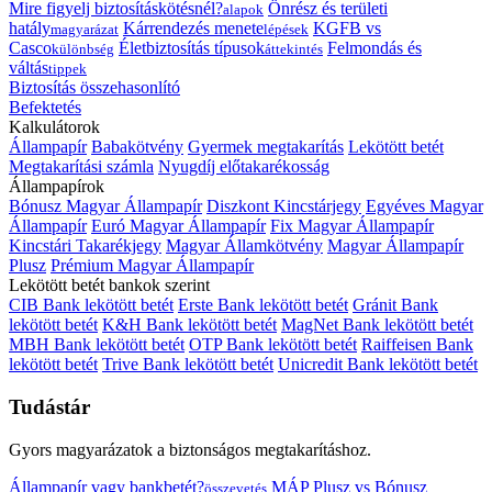
Mire figyelj biztosításkötésnél?
Önrész és területi
alapok
hatály
Kárrendezés menete
KGFB vs
magyarázat
lépések
Casco
Életbiztosítás típusok
Felmondás és
különbség
áttekintés
váltás
tippek
Biztosítás összehasonlító
Befektetés
Kalkulátorok
Állampapír
Babakötvény
Gyermek megtakarítás
Lekötött betét
Megtakarítási számla
Nyugdíj előtakarékosság
Állampapírok
Bónusz Magyar Állampapír
Diszkont Kincstárjegy
Egyéves Magyar
Állampapír
Euró Magyar Állampapír
Fix Magyar Állampapír
Kincstári Takarékjegy
Magyar Államkötvény
Magyar Állampapír
Plusz
Prémium Magyar Állampapír
Lekötött betét bankok szerint
CIB Bank lekötött betét
Erste Bank lekötött betét
Gránit Bank
lekötött betét
K&H Bank lekötött betét
MagNet Bank lekötött betét
MBH Bank lekötött betét
OTP Bank lekötött betét
Raiffeisen Bank
lekötött betét
Trive Bank lekötött betét
Unicredit Bank lekötött betét
Tudástár
Gyors magyarázatok a biztonságos megtakarításhoz.
Állampapír vagy bankbetét?
MÁP Plusz vs Bónusz
összevetés