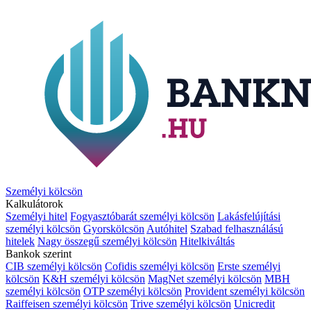
Személyi kölcsön
Kalkulátorok
Személyi hitel
Fogyasztóbarát személyi kölcsön
Lakásfelújítási
személyi kölcsön
Gyorskölcsön
Autóhitel
Szabad felhasználású
hitelek
Nagy összegű személyi kölcsön
Hitelkiváltás
Bankok szerint
CIB személyi kölcsön
Cofidis személyi kölcsön
Erste személyi
kölcsön
K&H személyi kölcsön
MagNet személyi kölcsön
MBH
személyi kölcsön
OTP személyi kölcsön
Provident személyi kölcsön
Raiffeisen személyi kölcsön
Trive személyi kölcsön
Unicredit