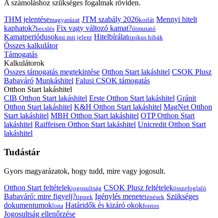
A számoláshoz szükséges fogalmak röviden.
THM jelentése
JTM szabály 2026
Mennyi hitelt
magyarázat
korlát
kaphatok?
Fix vagy változó kamat?
becslés
útmutató
Kamatperiódusok
Hitelbírálat
mi mit jelent
tipikus hibák
Összes kalkulátor
Támogatás
Kalkulátorok
Összes támogatás megtekintése
Otthon Start lakáshitel
CSOK Plusz
Babaváró
Munkáshitel
Falusi CSOK támogatás
Otthon Start lakáshitel
CIB Otthon Start lakáshitel
Erste Otthon Start lakáshitel
Gránit
Otthon Start lakáshitel
K&H Otthon Start lakáshitel
MagNet Otthon
Start lakáshitel
MBH Otthon Start lakáshitel
OTP Otthon Start
lakáshitel
Raiffeisen Otthon Start lakáshitel
Unicredit Otthon Start
lakáshitel
Tudástár
Gyors magyarázatok, hogy tudd, mire vagy jogosult.
Otthon Start feltételek
CSOK Plusz feltételek
jogosultság
összefoglaló
Babaváró: mire figyelj?
Igénylés menete
Szükséges
tippek
lépések
dokumentumok
Határidők és kizáró okok
lista
fontos
Jogosultság ellenőrzése