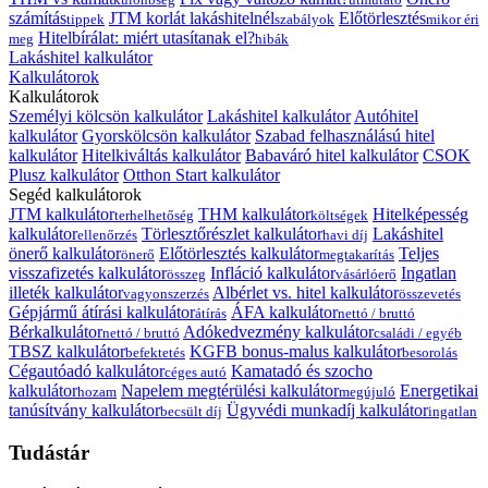
számítás
JTM korlát lakáshitelnél
Előtörlesztés
tippek
szabályok
mikor éri
Hitelbírálat: miért utasítanak el?
meg
hibák
Lakáshitel kalkulátor
Kalkulátorok
Kalkulátorok
Személyi kölcsön kalkulátor
Lakáshitel kalkulátor
Autóhitel
kalkulátor
Gyorskölcsön kalkulátor
Szabad felhasználású hitel
kalkulátor
Hitelkiváltás kalkulátor
Babaváró hitel kalkulátor
CSOK
Plusz kalkulátor
Otthon Start kalkulátor
Segéd kalkulátorok
JTM kalkulátor
THM kalkulátor
Hitelképesség
terhelhetőség
költségek
kalkulátor
Törlesztőrészlet kalkulátor
Lakáshitel
ellenőrzés
havi díj
önerő kalkulátor
Előtörlesztés kalkulátor
Teljes
önerő
megtakarítás
visszafizetés kalkulátor
Infláció kalkulátor
Ingatlan
összeg
vásárlóerő
illeték kalkulátor
Albérlet vs. hitel kalkulátor
vagyonszerzés
összevetés
Gépjármű átírási kalkulátor
ÁFA kalkulátor
átírás
nettó / bruttó
Bérkalkulátor
Adókedvezmény kalkulátor
nettó / bruttó
családi / egyéb
TBSZ kalkulátor
KGFB bonus-malus kalkulátor
befektetés
besorolás
Cégautóadó kalkulátor
Kamatadó és szocho
céges autó
kalkulátor
Napelem megtérülési kalkulátor
Energetikai
hozam
megújuló
tanúsítvány kalkulátor
Ügyvédi munkadíj kalkulátor
becsült díj
ingatlan
Tudástár