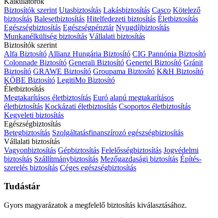
Kalkulátorok
Biztosítók szerint
Utasbiztosítás
Lakásbiztosítás
Casco
Kötelező
biztosítás
Balesetbiztosítás
Hitelfedezeti biztosítás
Életbiztosítás
Egészségbiztosítás
Egészségpénztár
Nyugdíjbiztosítás
Munkanélküliség biztosítás
Vállalati biztosítás
Biztosítók szerint
Alfa Biztosító
Allianz Hungária Biztosító
CIG Pannónia Biztosító
Colonnade Biztosító
Generali Biztosító
Genertel Biztosító
Gránit
Biztosító
GRAWE Biztosító
Groupama Biztosító
K&H Biztosító
KÖBE Biztosító
LegitiMo Biztosító
Életbiztosítás
Megtakarításos életbiztosítás
Euró alapú megtakarításos
életbiztosítás
Kockázati életbiztosítás
Csoportos életbiztosítás
Kegyeleti biztosítás
Egészségbiztosítás
Betegbiztosítás
Szolgáltatásfinanszírozó egészségbiztosítás
Vállalati biztosítás
Vagyonbiztosítás
Gépbiztosítás
Felelősségbiztosítás
Jogvédelmi
biztosítás
Szállítmánybiztosítás
Mezőgazdasági biztosítás
Építés-
szerelés biztosítás
Céges egészségbiztosítás
Tudástár
Gyors magyarázatok a megfelelő biztosítás kiválasztásához.