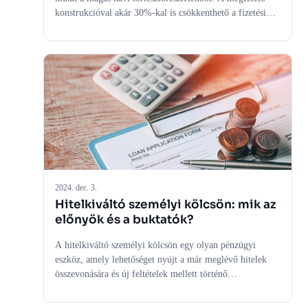
konstrukcióval akár 30%-kal is csökkenthető a fizetési
teher.
2024. dec. 3.
Hitelkiváltó személyi kölcsön: mik az
előnyök és a buktatók?
A hitelkiváltó személyi kölcsön egy olyan pénzügyi
eszköz, amely lehetőséget nyújt a már meglévő hitelek
összevonására és új feltételek mellett történő
visszafizetésére. Ez a megoldás egyre népszerűbb a
hitelpiacon, mivel segíthet a hiteltörlesztési terhek