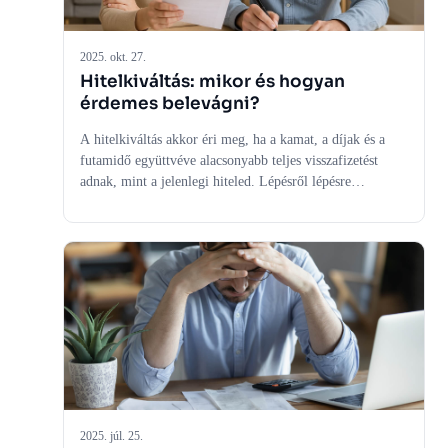
2025. okt. 27.
Hitelkiváltás: mikor és hogyan
érdemes belevágni?
A hitelkiváltás akkor éri meg, ha a kamat, a díjak és a
futamidő együttvéve alacsonyabb teljes visszafizetést
adnak, mint a jelenlegi hiteled. Lépésről lépésre
megmutatjuk, mikor van értelme, hogyan számolj,
milyen dokumentumok kellenek, milyen buktatókat
kerülj el, és mivel érdemes összevetni (kamatfixálás,
futamidő-módosítás, adósságrendező hitel).
2025. júl. 25.