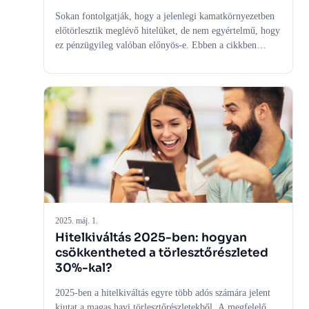
Sokan fontolgatják, hogy a jelenlegi kamatkörnyezetben
előtörlesztik meglévő hitelüket, de nem egyértelmű, hogy
ez pénzügyileg valóban előnyös-e. Ebben a cikkben
bemutatjuk, milyen problémákba ütköznek az emberek,
milyen tényezőket érdemes mérlegelni, milyen hibákat
érdemes elkerülni, és hogyan hozhatsz tudatos döntést a
hiteled előtörlesztéséről.
2025. máj. 1.
Hitelkiváltás 2025-ben: hogyan
csökkentheted a törlesztőrészleted
30%-kal?
2025-ben a hitelkiváltás egyre több adós számára jelent
kiutat a magas havi törlesztőrészletekből. A megfelelő