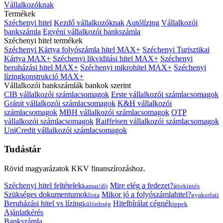
Vállalkozóknak
Termékek
Széchenyi hitel
Kezdő vállalkozóknak
Autólízing
Vállalkozói
bankszámla
Egyéni vállalkozói bankszámla
Széchenyi hitel termékek
Széchenyi Kártya folyószámla hitel MAX+
Széchenyi Turisztikai
Kártya MAX+
Széchenyi likviditási hitel MAX+
Széchenyi
beruházási hitel MAX+
Széchenyi mikrohitel MAX+
Széchenyi
lízingkonstrukció MAX+
Vállalkozói bankszámlák bankok szerint
CIB vállalkozói számlacsomagok
Erste vállalkozói számlacsomagok
Gránit vállalkozói számlacsomagok
K&H vállalkozói
számlacsomagok
MBH vállalkozói számlacsomagok
OTP
vállalkozói számlacsomagok
Raiffeisen vállalkozói számlacsomagok
UniCredit vállalkozói számlacsomagok
Tudástár
Rövid magyarázatok KKV finanszírozáshoz.
Széchenyi hitel feltételek
Mire elég a fedezet?
kamat/díj
áttekintés
Szükséges dokumentumok
Mikor jó a folyószámlahitel?
lista
gyakorlati
Beruházási hitel vs lízing
Hitelbírálat cégnél
különbség
tippek
Ajánlatkérés
Bankszámla