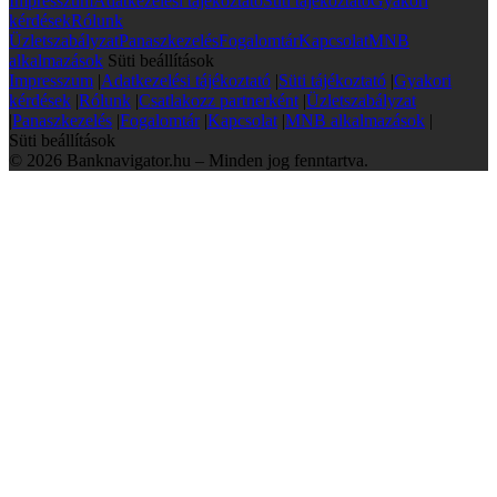
Impresszum
Adatkezelési tájékoztató
Süti tájékoztató
Gyakori
kérdések
Rólunk
Üzletszabályzat
Panaszkezelés
Fogalomtár
Kapcsolat
MNB
alkalmazások
Süti beállítások
Impresszum
|
Adatkezelési tájékoztató
|
Süti tájékoztató
|
Gyakori
kérdések
|
Rólunk
|
Csatlakozz partnerként
|
Üzletszabályzat
|
Panaszkezelés
|
Fogalomtár
|
Kapcsolat
|
MNB alkalmazások
|
Süti beállítások
© 2026 Banknavigator.hu – Minden jog fenntartva.