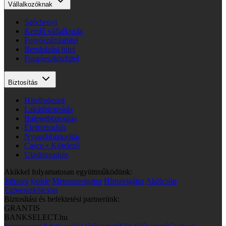
Vállalkozóknak
Széchenyi
Kezdő vállalkozás
Folyószámlahitel
Beruházási hitel
Forgóeszközhitel
Biztosítás
Hitelfedezeti
Lakásbiztosítás
Balesetbiztosítás
Életbiztosítás
Nyugdíjbiztosítás
Casco • Kötelező
Utasbiztosítás
Akikkel folyamatosan együttműködünk:
Jobsora
jooble
Meteonavigator
Hírnavigátor
Akölcsön
Expresszkölcsön
Biztosítási és befektetési partnerünk:
GRANTIS
BANKSELECT.hu