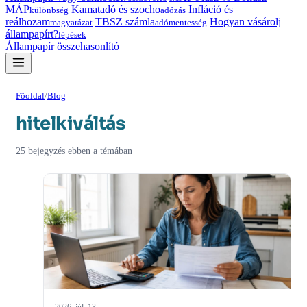
MÁP
Kamatadó és szocho
Infláció és
különbség
adózás
reálhozam
TBSZ számla
Hogyan vásárolj
magyarázat
adómentesség
állampapírt?
lépések
Állampapír összehasonlító
Főoldal
/
Blog
hitelkiváltás
25 bejegyzés ebben a témában