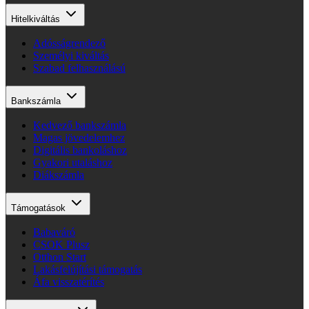
Hitelkiváltás
Adósságrendező
Személyi kiváltás
Szabad felhasználású
Bankszámla
Kedvező bankszámla
Magas jövedelemhez
Digitális bankoláshoz
Gyakori utaláshoz
Diákszámla
Támogatások
Babaváró
CSOK Plusz
Otthon Start
Lakásfelújítási támogatás
Áfa visszatérítés