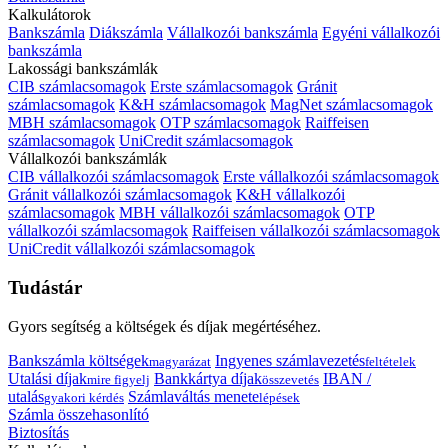
Kalkulátorok
Bankszámla
Diákszámla
Vállalkozói bankszámla
Egyéni vállalkozói
bankszámla
Lakossági bankszámlák
CIB számlacsomagok
Erste számlacsomagok
Gránit
számlacsomagok
K&H számlacsomagok
MagNet számlacsomagok
MBH számlacsomagok
OTP számlacsomagok
Raiffeisen
számlacsomagok
UniCredit számlacsomagok
Vállalkozói bankszámlák
CIB vállalkozói számlacsomagok
Erste vállalkozói számlacsomagok
Gránit vállalkozói számlacsomagok
K&H vállalkozói
számlacsomagok
MBH vállalkozói számlacsomagok
OTP
vállalkozói számlacsomagok
Raiffeisen vállalkozói számlacsomagok
UniCredit vállalkozói számlacsomagok
Tudástár
Gyors segítség a költségek és díjak megértéséhez.
Bankszámla költségek
Ingyenes számlavezetés
magyarázat
feltételek
Utalási díjak
Bankkártya díjak
IBAN /
mire figyelj
összevetés
utalás
Számlaváltás menete
gyakori kérdés
lépések
Számla összehasonlító
Biztosítás