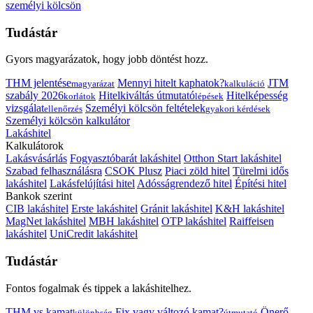
személyi kölcsön
Tudástár
Gyors magyarázatok, hogy jobb döntést hozz.
THM jelentése
Mennyi hitelt kaphatok?
JTM
magyarázat
kalkuláció
szabály 2026
Hitelkiváltás útmutató
Hitelképesség
korlátok
lépések
vizsgálat
Személyi kölcsön feltételek
ellenőrzés
gyakori kérdések
Személyi kölcsön kalkulátor
Lakáshitel
Kalkulátorok
Lakásvásárlás
Fogyasztóbarát lakáshitel
Otthon Start lakáshitel
Szabad felhasználásra
CSOK Plusz
Piaci zöld hitel
Türelmi idős
lakáshitel
Lakásfelújítási hitel
Adósságrendező hitel
Építési hitel
Bankok szerint
CIB lakáshitel
Erste lakáshitel
Gránit lakáshitel
K&H lakáshitel
MagNet lakáshitel
MBH lakáshitel
OTP lakáshitel
Raiffeisen
lakáshitel
UniCredit lakáshitel
Tudástár
Fontos fogalmak és tippek a lakáshitelhez.
THM vs kamat
Fix vagy változó kamat?
Önerő
különbség
útmutató