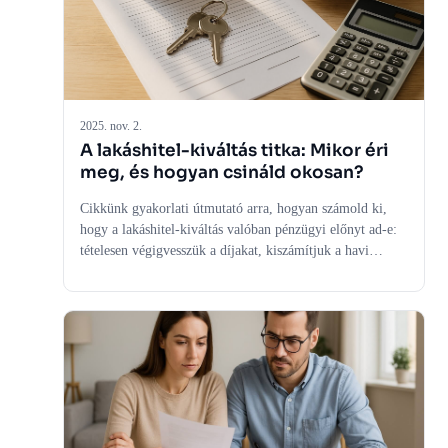
2025. nov. 2.
A lakáshitel-kiváltás titka: Mikor éri
meg, és hogyan csináld okosan?
Cikkünk gyakorlati útmutató arra, hogyan számold ki,
hogy a lakáshitel-kiváltás valóban pénzügyi előnyt ad-e:
tételesen végigvesszük a díjakat, kiszámítjuk a havi
megtakarítást és a megtérülési időt, majd megmutatjuk,
mikor jobb a futamidő rövidítése a törlesztő
csökkentésénél. A cikk végére világos döntési sorrendet
kapsz: két összehasonlítható ajánlat, teljes költség,
megtérülés, kockázat, majd stratégia vésztartalékkal és
éves felülvizsgálattal kiegészítve.