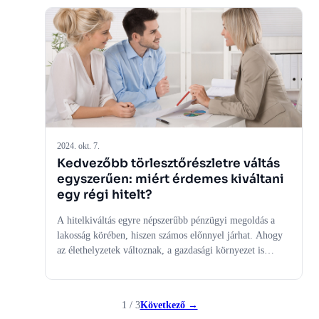
csökkentésében és a pénzügyi stabilitás javításában.
Azonban, mint minden pénzügyi döntésnél, itt is fontos
mérlegelni az előnyöket és a potenciális buktatókat. Az
alábbiakban részletesen megvizsgáljuk, hogy mikor lehet
hasznos, és milyen kockázatokkal járhat a hitelkiváltó
kölcsön igénybevétele.
2024. okt. 7.
Kedvezőbb törlesztőrészletre váltás
egyszerűen: miért érdemes kiváltani
egy régi hitelt?
A hitelkiváltás egyre népszerűbb pénzügyi megoldás a
lakosság körében, hiszen számos előnnyel járhat. Ahogy
az élethelyzetek változnak, a gazdasági környezet is
folyamatosan alakul, ezért időnként érdemes
felülvizsgálni meglévő hitelünket, és megfontolni egy
kedvezőbb törlesztőrészletre váltást. De miért is éri meg
1 / 3
Következő →
kiváltani egy régi hitelt, és hogyan járhatunk jól ezzel a