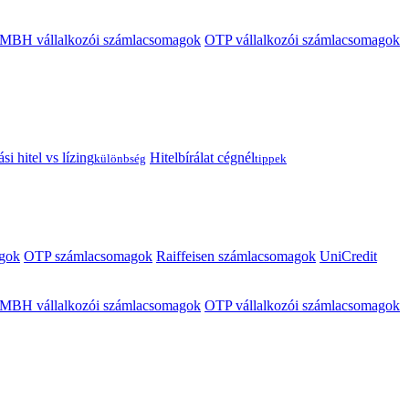
MBH vállalkozói számlacsomagok
OTP vállalkozói számlacsomagok
i hitel vs lízing
Hitelbírálat cégnél
különbség
tippek
gok
OTP számlacsomagok
Raiffeisen számlacsomagok
UniCredit
MBH vállalkozói számlacsomagok
OTP vállalkozói számlacsomagok