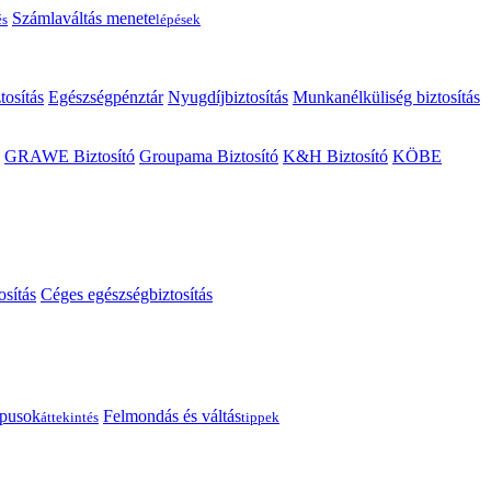
Számlaváltás menete
és
lépések
tosítás
Egészségpénztár
Nyugdíjbiztosítás
Munkanélküliség biztosítás
GRAWE Biztosító
Groupama Biztosító
K&H Biztosító
KÖBE
osítás
Céges egészségbiztosítás
típusok
Felmondás és váltás
áttekintés
tippek