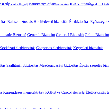
ási díjak
Bankkártya díjak
IBAN / utalás
mire figyelj
összevetés
gyakori kérd
sítás
Balesetbiztosítás
Hitelfedezeti biztosítás
Életbiztosítás
Egészségbiz
onnade Biztosító
Generali Biztosító
Genertel Biztosító
Gránit Biztosító
Kockázati életbiztosítás
Csoportos életbiztosítás
Kegyeleti biztosítás
ítás
Szállítmánybiztosítás
Mezőgazdasági biztosítás
Építés-szerelés bizt
Kárrendezés menete
KGFB vs Casco
Életbiztosítás 
at
lépések
különbség