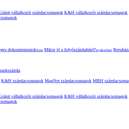
Gránit vállalkozói számlacsomagok
K&H vállalkozói számlacsomagok
acsomagok
éges dokumentumok
Mikor jó a folyószámlahitel?
Beruházás
lista
gyakorlati
 bankszámla
K&H számlacsomagok
MagNet számlacsomagok
MBH számlacsoma
Gránit vállalkozói számlacsomagok
K&H vállalkozói számlacsomagok
acsomagok