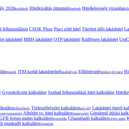
ály 2026
Hitelkiváltás útmutató
Hitelképesség vizsgálat
korlátok
lépések
el
 felhasználásra
CSOK Plusz
Piaci zöld hitel
Türelmi idős lakáshitel
La
t lakáshitel
MBH lakáshitel
OTP lakáshitel
Raiffeisen lakáshitel
UniCr
ítás
JTM korlát lakáshitelnél
Előtörlesztés
Hi
tippek
szabályok
mikor éri meg
r
Gyorskölcsön kalkulátor
Szabad felhasználású hitel kalkulátor
Hitelki
lkulátor
Törlesztőrészlet kalkulátor
Lakáshitel önerő kal
ellenőrzés
havi díj
Albérlet vs. hitel kalkulátor
Gépjármű átírási kalk
vagyonszerzés
összevetés
GFB bonus-malus kalkulátor
Cégautóadó kalkulátor
K
besorolás
céges autó
i munkadíj kalkulátor
ingatlan