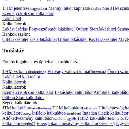
THM jelentése
Mennyi hitelt kaphatok?
JTM szab
magyarázat
kalkuláció
Személyi kölcsön kalkulátor
Lakáshitel
Kalkulátorok
Lakásvásárlás
Fogyasztóbarát lakáshitel
Otthon Start lakáshitel
Szabad
Bankok szerint
CIB lakáshitel
Erste lakáshitel
Gránit lakáshitel
K&H lakáshitel
MagNe
Tudástár
Fontos fogalmak és tippek a lakáshitelhez.
THM vs kamat
Fix vagy változó kamat?
Önerő szám
különbség
útmutató
Lakáshitel kalkulátor
Kalkulátorok
Kalkulátorok
Személyi kölcsön kalkulátor
Lakáshitel kalkulátor
Autóhitel kalkuláto
Otthon Start kalkulátor
Segéd kalkulátorok
JTM kalkulátor
THM kalkulátor
Hitelképesség ka
terhelhetőség
költségek
kalkulátor
Infláció kalkulátor
Ingatlan illeték kalkulátor
összeg
vásárlóerő
Adókedvezmény kalkulátor
TBSZ kalkulátor
K
családi / egyéb
befektetés
kalkulátor
Energetikai tanúsítvány kalkulátor
Ügyvéd
megújuló
becsült díj