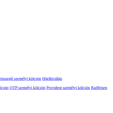
összegű személyi kölcsön
Hitelkiváltás
lcsön
OTP személyi kölcsön
Provident személyi kölcsön
Raiffeisen