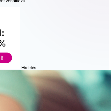
ánt vonatkozik.
Hirdetés