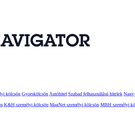
lyi kölcsön
Gyorskölcsön
Autóhitel
Szabad felhasználású hitelek
Nagy 
ön
K&H személyi kölcsön
MagNet személyi kölcsön
MBH személyi kö