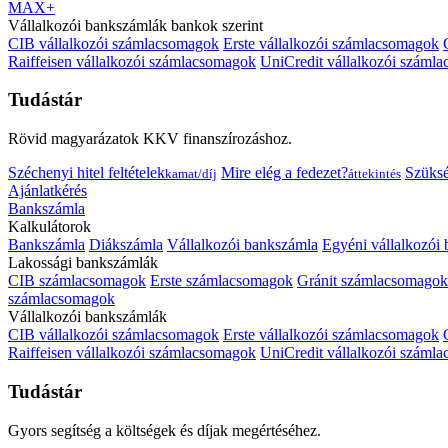
MAX+
Vállalkozói bankszámlák bankok szerint
CIB vállalkozói számlacsomagok
Erste vállalkozói számlacsomagok
Raiffeisen vállalkozói számlacsomagok
UniCredit vállalkozói száml
Tudástár
Rövid magyarázatok KKV finanszírozáshoz.
Széchenyi hitel feltételek
Mire elég a fedezet?
Szüks
kamat/díj
áttekintés
Ajánlatkérés
Bankszámla
Kalkulátorok
Bankszámla
Diákszámla
Vállalkozói bankszámla
Egyéni vállalkozói
Lakossági bankszámlák
CIB számlacsomagok
Erste számlacsomagok
Gránit számlacsomagok
számlacsomagok
Vállalkozói bankszámlák
CIB vállalkozói számlacsomagok
Erste vállalkozói számlacsomagok
Raiffeisen vállalkozói számlacsomagok
UniCredit vállalkozói száml
Tudástár
Gyors segítség a költségek és díjak megértéséhez.