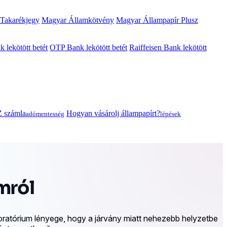
 Takarékjegy
Magyar Államkötvény
Magyar Állampapír Plusz
lekötött betét
OTP Bank lekötött betét
Raiffeisen Bank lekötött
 számla
Hogyan vásárolj állampapírt?
adómentesség
lépések
mról
ratórium lényege, hogy a járvány miatt nehezebb helyzetbe