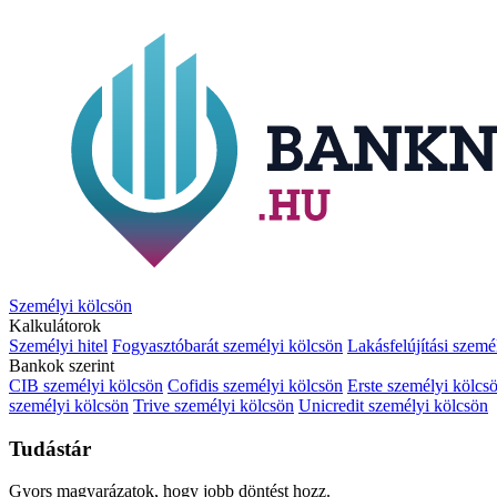
Személyi kölcsön
Kalkulátorok
Személyi hitel
Fogyasztóbarát személyi kölcsön
Lakásfelújítási szemé
Bankok szerint
CIB személyi kölcsön
Cofidis személyi kölcsön
Erste személyi kölcs
személyi kölcsön
Trive személyi kölcsön
Unicredit személyi kölcsön
Tudástár
Gyors magyarázatok, hogy jobb döntést hozz.