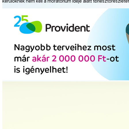
kerülőknek nem kell a moratórium ideje alatt törlesztőrészle