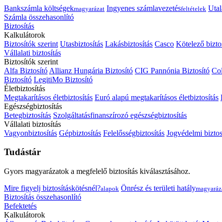
Bankszámla költségek
Ingyenes számlavezetés
Utal
magyarázat
feltételek
Számla összehasonlító
Biztosítás
Kalkulátorok
Biztosítók szerint
Utasbiztosítás
Lakásbiztosítás
Casco
Kötelező bizto
Vállalati biztosítás
Biztosítók szerint
Alfa Biztosító
Allianz Hungária Biztosító
CIG Pannónia Biztosító
Col
Biztosító
LegitiMo Biztosító
Életbiztosítás
Megtakarításos életbiztosítás
Euró alapú megtakarításos életbiztosítás
Egészségbiztosítás
Betegbiztosítás
Szolgáltatásfinanszírozó egészségbiztosítás
Vállalati biztosítás
Vagyonbiztosítás
Gépbiztosítás
Felelősségbiztosítás
Jogvédelmi biztos
Tudástár
Gyors magyarázatok a megfelelő biztosítás kiválasztásához.
Mire figyelj biztosításkötésnél?
Önrész és területi hatály
alapok
magyaráz
Biztosítás összehasonlító
Befektetés
Kalkulátorok