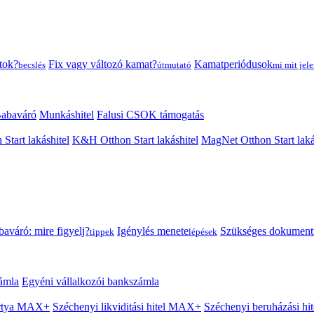
tok?
Fix vagy változó kamat?
Kamatperiódusok
becslés
útmutató
mi mit jele
abaváró
Munkáshitel
Falusi CSOK támogatás
 Start lakáshitel
K&H Otthon Start lakáshitel
MagNet Otthon Start laká
aváró: mire figyelj?
Igénylés menete
Szükséges dokumen
tippek
lépések
ámla
Egyéni vállalkozói bankszámla
Kártya MAX+
Széchenyi likviditási hitel MAX+
Széchenyi beruházási h