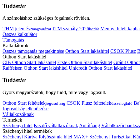
Tudástár
A számoláshoz szükséges fogalmak röviden.
THM jelentése
JTM szabály 2026
Mennyi hitelt kapha
magyarázat
korlát
Összes kalkulátor
Támogatás
Kalkulátorok
Összes támogatás megtekintése
Otthon Start lakáshitel
CSOK Plusz
B
Otthon Start lakáshitel
CIB Otthon Start lakáshitel
Erste Otthon Start lakáshitel
Gránit Otthon
Raiffeisen Otthon Start lakáshitel
Unicredit Otthon Start lakáshitel
Tudástár
Gyors magyarázatok, hogy tudd, mire vagy jogosult.
Otthon Start feltételek
CSOK Plusz feltételek
Bab
jogosultság
összefoglaló
Jogosultság ellenőrzése
Vállalkozóknak
Termékek
Széchenyi hitel
Kezdő vállalkozóknak
Autólízing
Vállalkozói banksz
Széchenyi hitel termékek
Széchenyi Kártya folyószámla hitel MAX+
Széchenyi Turisztikai 