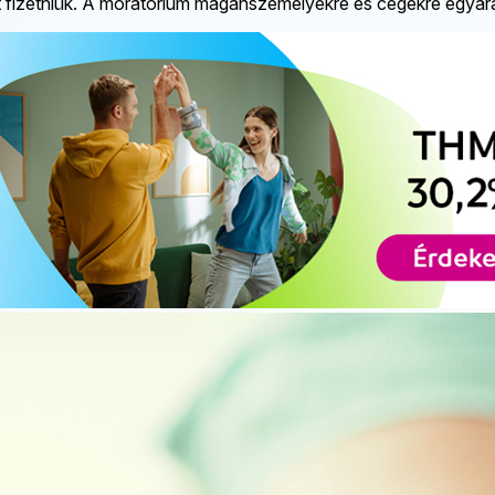
tet fizetniük. A moratórium magánszemélyekre és cégekre egyar