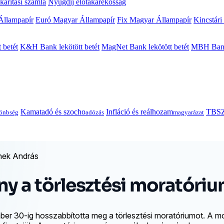
arítási számla
Nyugdíj előtakarékosság
Állampapír
Euró Magyar Állampapír
Fix Magyar Állampapír
Kincstári
 betét
K&H Bank lekötött betét
MagNet Bank lekötött betét
MBH Bank 
Kamatadó és szocho
Infláció és reálhozam
TBSZ
önbség
adózás
magyarázat
nek András
y a törlesztési moratóriu
r 30-ig hosszabbította meg a törlesztési moratóriumot. A mo