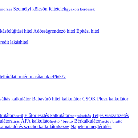
Személyi kölcsön feltételek
lenőrzés
gyakori kérdések
kásfelújítási hitel
Adósságrendező hitel
Építési hitel
edit lakáshitel
telbírálat: miért utasítanak el?
hibák
váltás kalkulátor
Babaváró hitel kalkulátor
CSOK Plusz kalkulátor
kulátor
Előtörlesztés kalkulátor
Teljes visszafizetés
önerő
megtakarítás
ulátor
ÁFA kalkulátor
Bérkalkulátor
átírás
nettó / bruttó
nettó / bruttó
amatadó és szocho kalkulátor
Napelem megtérülési
hozam