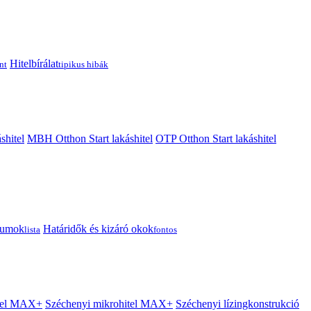
Hitelbírálat
nt
tipikus hibák
shitel
MBH Otthon Start lakáshitel
OTP Otthon Start lakáshitel
tumok
Határidők és kizáró okok
lista
fontos
itel MAX+
Széchenyi mikrohitel MAX+
Széchenyi lízingkonstrukció