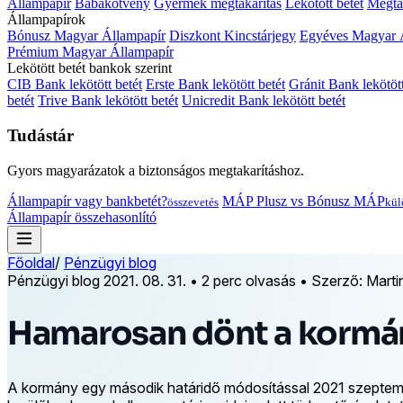
Állampapír
Babakötvény
Gyermek megtakarítás
Lekötött betét
Megtak
Állampapírok
Bónusz Magyar Állampapír
Diszkont Kincstárjegy
Egyéves Magyar 
Prémium Magyar Állampapír
Lekötött betét bankok szerint
CIB Bank lekötött betét
Erste Bank lekötött betét
Gránit Bank lekötött
betét
Trive Bank lekötött betét
Unicredit Bank lekötött betét
Tudástár
Gyors magyarázatok a biztonságos megtakarításhoz.
Állampapír vagy bankbetét?
MÁP Plusz vs Bónusz MÁP
összevetés
kül
Állampapír összehasonlító
Főoldal
/
Pénzügyi blog
Pénzügyi blog
2021. 08. 31.
•
2 perc olvasás
•
Szerző: Marti
Hamarosan dönt a kormán
A kormány egy második határidő módosítással 2021 szeptembe