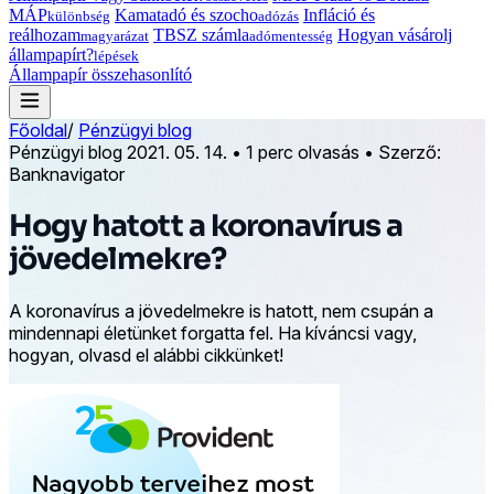
MÁP
Kamatadó és szocho
Infláció és
különbség
adózás
reálhozam
TBSZ számla
Hogyan vásárolj
magyarázat
adómentesség
állampapírt?
lépések
Állampapír összehasonlító
Főoldal
/
Pénzügyi blog
Pénzügyi blog
2021. 05. 14.
•
1 perc olvasás
•
Szerző:
Banknavigator
Hogy hatott a koronavírus a
jövedelmekre?
A koronavírus a jövedelmekre is hatott, nem csupán a
mindennapi életünket forgatta fel. Ha kíváncsi vagy,
hogyan, olvasd el alábbi cikkünket!