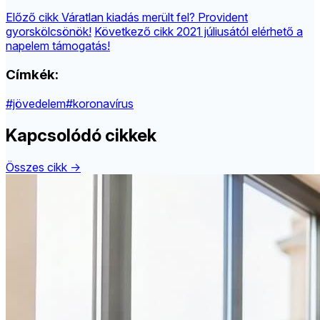
Előző cikk
Váratlan kiadás merült fel? Provident
gyorskölcsönök!
Következő cikk
2021 júliusától elérhető a
napelem támogatás!
Címkék:
#jövedelem
#koronavírus
Kapcsolódó cikkek
Összes cikk →