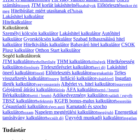
számítás
JTM korlát lakáshitelnél
Előtörlesztés
tippek
szabályok
mikor éri
Hitelbírálat: miért utasítanak el?
meg
hibák
Lakáshitel kalkulátor
Hitelkalkulátor
Kalkulátorok
Személyi kölcsön kalkulátor
Lakáshitel kalkulátor
Autóhitel
kalkulátor
Gyorskölcsön kalkulátor
Szabad felhasználású hitel
kalkulátor
Hitelkiváltás kalkulátor
Babaváró hitel kalkulátor
CSOK
Plusz kalkulátor
Otthon Start kalkulátor
Segéd kalkulátorok
JTM kalkulátor
THM kalkulátor
Hitelképesség
terhelhetőség
költségek
kalkulátor
Törlesztőrészlet kalkulátor
Lakáshitel
ellenőrzés
havi díj
önerő kalkulátor
Előtörlesztés kalkulátor
Teljes
önerő
megtakarítás
visszafizetés kalkulátor
Infláció kalkulátor
Ingatlan
összeg
vásárlóerő
illeték kalkulátor
Albérlet vs. hitel kalkulátor
vagyonszerzés
összevetés
Gépjármű átírási kalkulátor
ÁFA kalkulátor
átírás
nettó / bruttó
Bérkalkulátor
Adókedvezmény kalkulátor
nettó / bruttó
családi / egyéb
TBSZ kalkulátor
KGFB bonus-malus kalkulátor
befektetés
besorolás
Cégautóadó kalkulátor
Kamatadó és szocho
céges autó
kalkulátor
Napelem megtérülési kalkulátor
Energetikai
hozam
megújuló
tanúsítvány kalkulátor
Ügyvédi munkadíj kalkulátor
becsült díj
ingatlan
Tudástár