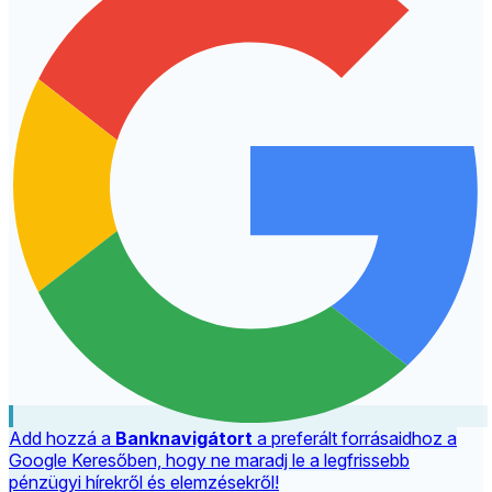
Add hozzá a
Banknavigátort
a preferált forrásaidhoz a
Google Keresőben, hogy ne maradj le a legfrissebb
pénzügyi hírekről és elemzésekről!