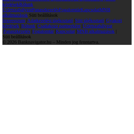
kérdések
Rólunk
Üzletszabályzat
Panaszkezelés
Fogalomtár
Kapcsolat
MNB
alkalmazások
Süti beállítások
Impresszum
|
Adatkezelési tájékoztató
|
Süti tájékoztató
|
Gyakori
kérdések
|
Rólunk
|
Csatlakozz partnerként
|
Üzletszabályzat
|
Panaszkezelés
|
Fogalomtár
|
Kapcsolat
|
MNB alkalmazások
|
Süti beállítások
© 2026 Banknavigator.hu – Minden jog fenntartva.