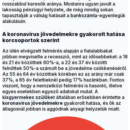
rosszabbul keresők aránya. Mostanra ugyan javult a
lakosság pénzügyi helyzete, de még mindig sokan
tapasztalják a válság hatásait a
bankszámla
-egyenlegük
alakulásán.
A koronavírus jövedelmekre gyakorolt hatása
korcsoportok szerint
Az idén elvégzett felmérés alapján a fiatalabbakat
jobban megviselte a recesszió, mint az idősebbeket: a 18
és 21 év közöttiek 60%-a, a 22 és 37 év közötti
felnőttek 50%-a számolt be a jövedelme csökkenéséről.
Az 55 és 64 év közöttiek körében ez az arány már csak
37%, a 65 év felettieknél pedig 17% hazánkban. Fontos
viszont, hogy a nemzetközi felmérés is hasonló, illetve
egyes esetekben egyező adatokat mutat. A
kisgyermekes szülőket
általában erősebben érintette a
koronavírus jövedelmekre
gyakorolt hatása, és ők az
átlagosnál jobban is aggódnak anyagi helyzetük miatt.