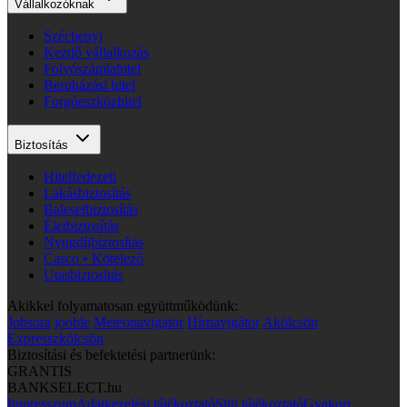
Vállalkozóknak
Széchenyi
Kezdő vállalkozás
Folyószámlahitel
Beruházási hitel
Forgóeszközhitel
Biztosítás
Hitelfedezeti
Lakásbiztosítás
Balesetbiztosítás
Életbiztosítás
Nyugdíjbiztosítás
Casco • Kötelező
Utasbiztosítás
Akikkel folyamatosan együttműködünk:
Jobsora
jooble
Meteonavigator
Hírnavigátor
Akölcsön
Expresszkölcsön
Biztosítási és befektetési partnerünk:
GRANTIS
BANKSELECT.hu
Impresszum
Adatkezelési tájékoztató
Süti tájékoztató
Gyakori