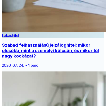
Lakáshitel
Szabad felhasználású jelzáloghitel: mikor
olcsóbb, mint a személyi kölcsön, és mikor túl
nagy kockázat?
2026. 07. 24. • 1 perc