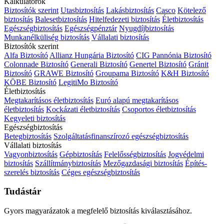
Kalkulátorok
Biztosítók szerint
Utasbiztosítás
Lakásbiztosítás
Casco
Kötelező
biztosítás
Balesetbiztosítás
Hitelfedezeti biztosítás
Életbiztosítás
Egészségbiztosítás
Egészségpénztár
Nyugdíjbiztosítás
Munkanélküliség biztosítás
Vállalati biztosítás
Biztosítók szerint
Alfa Biztosító
Allianz Hungária Biztosító
CIG Pannónia Biztosító
Colonnade Biztosító
Generali Biztosító
Genertel Biztosító
Gránit
Biztosító
GRAWE Biztosító
Groupama Biztosító
K&H Biztosító
KÖBE Biztosító
LegitiMo Biztosító
Életbiztosítás
Megtakarításos életbiztosítás
Euró alapú megtakarításos
életbiztosítás
Kockázati életbiztosítás
Csoportos életbiztosítás
Kegyeleti biztosítás
Egészségbiztosítás
Betegbiztosítás
Szolgáltatásfinanszírozó egészségbiztosítás
Vállalati biztosítás
Vagyonbiztosítás
Gépbiztosítás
Felelősségbiztosítás
Jogvédelmi
biztosítás
Szállítmánybiztosítás
Mezőgazdasági biztosítás
Építés-
szerelés biztosítás
Céges egészségbiztosítás
Tudástár
Gyors magyarázatok a megfelelő biztosítás kiválasztásához.