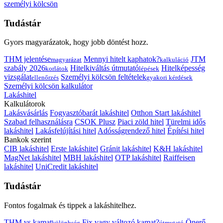
személyi kölcsön
Tudástár
Gyors magyarázatok, hogy jobb döntést hozz.
THM jelentése
Mennyi hitelt kaphatok?
JTM
magyarázat
kalkuláció
szabály 2026
Hitelkiváltás útmutató
Hitelképesség
korlátok
lépések
vizsgálat
Személyi kölcsön feltételek
ellenőrzés
gyakori kérdések
Személyi kölcsön kalkulátor
Lakáshitel
Kalkulátorok
Lakásvásárlás
Fogyasztóbarát lakáshitel
Otthon Start lakáshitel
Szabad felhasználásra
CSOK Plusz
Piaci zöld hitel
Türelmi idős
lakáshitel
Lakásfelújítási hitel
Adósságrendező hitel
Építési hitel
Bankok szerint
CIB lakáshitel
Erste lakáshitel
Gránit lakáshitel
K&H lakáshitel
MagNet lakáshitel
MBH lakáshitel
OTP lakáshitel
Raiffeisen
lakáshitel
UniCredit lakáshitel
Tudástár
Fontos fogalmak és tippek a lakáshitelhez.
THM vs kamat
Fix vagy változó kamat?
Önerő
különbség
útmutató