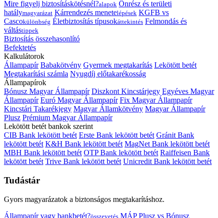
Mire figyelj biztosításkötésnél?
Önrész és területi
alapok
hatály
Kárrendezés menete
KGFB vs
magyarázat
lépések
Casco
Életbiztosítás típusok
Felmondás és
különbség
áttekintés
váltás
tippek
Biztosítás összehasonlító
Befektetés
Kalkulátorok
Állampapír
Babakötvény
Gyermek megtakarítás
Lekötött betét
Megtakarítási számla
Nyugdíj előtakarékosság
Állampapírok
Bónusz Magyar Állampapír
Diszkont Kincstárjegy
Egyéves Magyar
Állampapír
Euró Magyar Állampapír
Fix Magyar Állampapír
Kincstári Takarékjegy
Magyar Államkötvény
Magyar Állampapír
Plusz
Prémium Magyar Állampapír
Lekötött betét bankok szerint
CIB Bank lekötött betét
Erste Bank lekötött betét
Gránit Bank
lekötött betét
K&H Bank lekötött betét
MagNet Bank lekötött betét
MBH Bank lekötött betét
OTP Bank lekötött betét
Raiffeisen Bank
lekötött betét
Trive Bank lekötött betét
Unicredit Bank lekötött betét
Tudástár
Gyors magyarázatok a biztonságos megtakarításhoz.
Állampapír vagy bankbetét?
MÁP Plusz vs Bónusz
összevetés