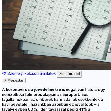
💳
Személyi kölcsön ajánlatok
✉️
Iratkozz fel
↗
Megosztás
A
koronavírus a jövedelmekre
is negatívan hatott: egy
nemzetközi felmérés alapján az Európai Uniós
tagállamokban az emberek harmadának csökkentek a
havi bevételei, hazánkban azonban ez jóval több – a
tavalyi évben 60%, idén tavasszal pedig 41% a