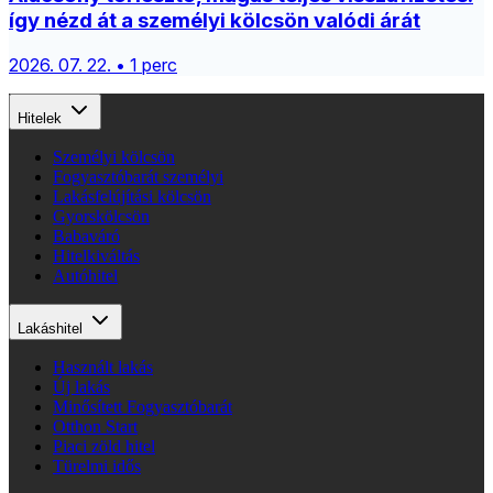
így nézd át a személyi kölcsön valódi árát
2026. 07. 22. • 1 perc
Hitelek
Személyi kölcsön
Fogyasztóbarát személyi
Lakásfelújítási kölcsön
Gyorskölcsön
Babaváró
Hitelkiváltás
Autóhitel
Lakáshitel
Használt lakás
Új lakás
Minősített Fogyasztóbarát
Otthon Start
Piaci zöld hitel
Türelmi idős