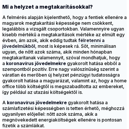
Mi a helyzet a megtakarításokkal?
A felmérés alapján kijelenthető, hogy a fentiek ellenére a
magyarok megtakarítási képessége nem csökkent,
legalábbis a vizsgált csoportokban. Valamennyire ugyan
kisebb mértékű a megtakarítások mértéke az elmúlt egy
évben, ám azok, akik eddig tudtak
félretenni a
jövedelmükből
, most is képesek rá. Sőt, minimálisan
ugyan, de nőtt azok száma, akik minden hónapban
megtakarítanak valamennyit, szóval mondhatjuk, hogy
a
koronavírus jövedelmekre
gyakorolt hatása ebből a
szempontból pozitív. Erre nagy valószínűség szerint a
váratlan és merőben új helyzet pénzügyi tudatosságra
gyakorolt hatása a magyarázat, valamint az, hogy a home
office több költségtől is megszabadította az embereket,
így például az utazási költségektől is.
A
koronavírus jövedelmekre
gyakorolt hatása a
számlafizetési képességben is tetten érhető, méghozzá
ugyanilyen előjellel: nőtt azok száma, akik a
megnövekedett energiaköltségek ellenére is pontosan
fizetik a számláikat.