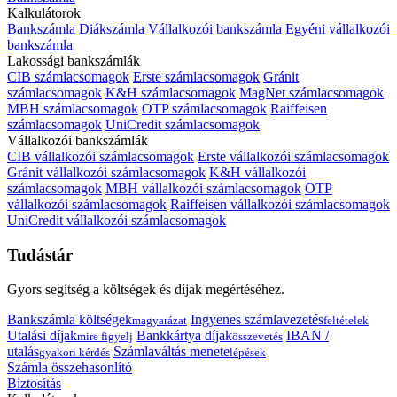
Kalkulátorok
Bankszámla
Diákszámla
Vállalkozói bankszámla
Egyéni vállalkozói
bankszámla
Lakossági bankszámlák
CIB számlacsomagok
Erste számlacsomagok
Gránit
számlacsomagok
K&H számlacsomagok
MagNet számlacsomagok
MBH számlacsomagok
OTP számlacsomagok
Raiffeisen
számlacsomagok
UniCredit számlacsomagok
Vállalkozói bankszámlák
CIB vállalkozói számlacsomagok
Erste vállalkozói számlacsomagok
Gránit vállalkozói számlacsomagok
K&H vállalkozói
számlacsomagok
MBH vállalkozói számlacsomagok
OTP
vállalkozói számlacsomagok
Raiffeisen vállalkozói számlacsomagok
UniCredit vállalkozói számlacsomagok
Tudástár
Gyors segítség a költségek és díjak megértéséhez.
Bankszámla költségek
Ingyenes számlavezetés
magyarázat
feltételek
Utalási díjak
Bankkártya díjak
IBAN /
mire figyelj
összevetés
utalás
Számlaváltás menete
gyakori kérdés
lépések
Számla összehasonlító
Biztosítás