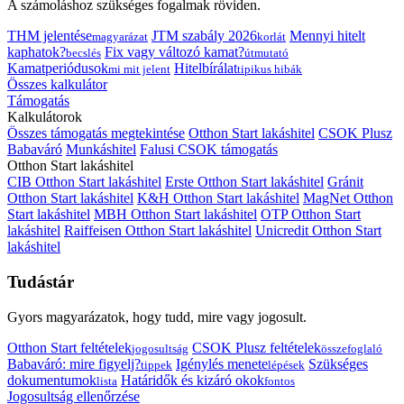
A számoláshoz szükséges fogalmak röviden.
THM jelentése
JTM szabály 2026
Mennyi hitelt
magyarázat
korlát
kaphatok?
Fix vagy változó kamat?
becslés
útmutató
Kamatperiódusok
Hitelbírálat
mi mit jelent
tipikus hibák
Összes kalkulátor
Támogatás
Kalkulátorok
Összes támogatás megtekintése
Otthon Start lakáshitel
CSOK Plusz
Babaváró
Munkáshitel
Falusi CSOK támogatás
Otthon Start lakáshitel
CIB Otthon Start lakáshitel
Erste Otthon Start lakáshitel
Gránit
Otthon Start lakáshitel
K&H Otthon Start lakáshitel
MagNet Otthon
Start lakáshitel
MBH Otthon Start lakáshitel
OTP Otthon Start
lakáshitel
Raiffeisen Otthon Start lakáshitel
Unicredit Otthon Start
lakáshitel
Tudástár
Gyors magyarázatok, hogy tudd, mire vagy jogosult.
Otthon Start feltételek
CSOK Plusz feltételek
jogosultság
összefoglaló
Babaváró: mire figyelj?
Igénylés menete
Szükséges
tippek
lépések
dokumentumok
Határidők és kizáró okok
lista
fontos
Jogosultság ellenőrzése