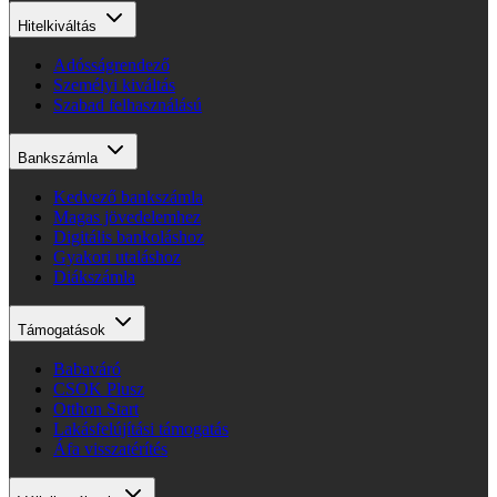
Hitelkiváltás
Adósságrendező
Személyi kiváltás
Szabad felhasználású
Bankszámla
Kedvező bankszámla
Magas jövedelemhez
Digitális bankoláshoz
Gyakori utaláshoz
Diákszámla
Támogatások
Babaváró
CSOK Plusz
Otthon Start
Lakásfelújítási támogatás
Áfa visszatérítés