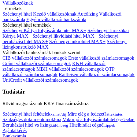
Vállalkozóknak
Termékek
Széchenyi hitel
Kezdő vállalkozóknak
Autólízing
Vállalkozói
bankszámla
Egyéni vállalkozói bankszámla
Széchenyi hitel termékek
Széchenyi Kártya folyószámla hitel MAX+
Széchenyi Turisztikai
Kártya MAX+
Széchenyi likviditási hitel MAX+
Széchenyi
beruházási hitel MAX+
Széchenyi mikrohitel MAX+
Széchenyi
lízingkonstrukció MAX+
Vállalkozói bankszámlák bankok szerint
CIB vállalkozói számlacsomagok
Erste vállalkozói számlacsomagok
Gránit vállalkozói számlacsomagok
K&H vállalkozói
számlacsomagok
MBH vállalkozói számlacsomagok
OTP
vállalkozói számlacsomagok
Raiffeisen vállalkozói számlacsomagok
UniCredit vállalkozói számlacsomagok
Tudástár
Rövid magyarázatok KKV finanszírozáshoz.
Széchenyi hitel feltételek
Mire elég a fedezet?
kamat/díj
áttekintés
Szükséges dokumentumok
Mikor jó a folyószámlahitel?
lista
gyakorlati
Beruházási hitel vs lízing
Hitelbírálat cégnél
különbség
tippek
Ajánlatkérés
Bankszámla