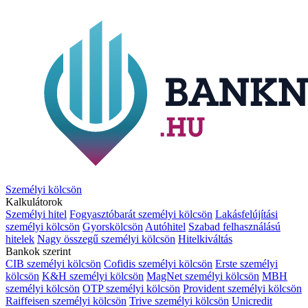
Személyi kölcsön
Kalkulátorok
Személyi hitel
Fogyasztóbarát személyi kölcsön
Lakásfelújítási
személyi kölcsön
Gyorskölcsön
Autóhitel
Szabad felhasználású
hitelek
Nagy összegű személyi kölcsön
Hitelkiváltás
Bankok szerint
CIB személyi kölcsön
Cofidis személyi kölcsön
Erste személyi
kölcsön
K&H személyi kölcsön
MagNet személyi kölcsön
MBH
személyi kölcsön
OTP személyi kölcsön
Provident személyi kölcsön
Raiffeisen személyi kölcsön
Trive személyi kölcsön
Unicredit