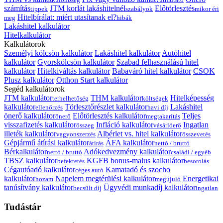
számítás
JTM korlát lakáshitelnél
Előtörlesztés
tippek
szabályok
mikor éri
Hitelbírálat: miért utasítanak el?
meg
hibák
Lakáshitel kalkulátor
Hitelkalkulátor
Kalkulátorok
Személyi kölcsön kalkulátor
Lakáshitel kalkulátor
Autóhitel
kalkulátor
Gyorskölcsön kalkulátor
Szabad felhasználású hitel
kalkulátor
Hitelkiváltás kalkulátor
Babaváró hitel kalkulátor
CSOK
Plusz kalkulátor
Otthon Start kalkulátor
Segéd kalkulátorok
JTM kalkulátor
THM kalkulátor
Hitelképesség
terhelhetőség
költségek
kalkulátor
Törlesztőrészlet kalkulátor
Lakáshitel
ellenőrzés
havi díj
önerő kalkulátor
Előtörlesztés kalkulátor
Teljes
önerő
megtakarítás
visszafizetés kalkulátor
Infláció kalkulátor
Ingatlan
összeg
vásárlóerő
illeték kalkulátor
Albérlet vs. hitel kalkulátor
vagyonszerzés
összevetés
Gépjármű átírási kalkulátor
ÁFA kalkulátor
átírás
nettó / bruttó
Bérkalkulátor
Adókedvezmény kalkulátor
nettó / bruttó
családi / egyéb
TBSZ kalkulátor
KGFB bonus-malus kalkulátor
befektetés
besorolás
Cégautóadó kalkulátor
Kamatadó és szocho
céges autó
kalkulátor
Napelem megtérülési kalkulátor
Energetikai
hozam
megújuló
tanúsítvány kalkulátor
Ügyvédi munkadíj kalkulátor
becsült díj
ingatlan
Tudástár