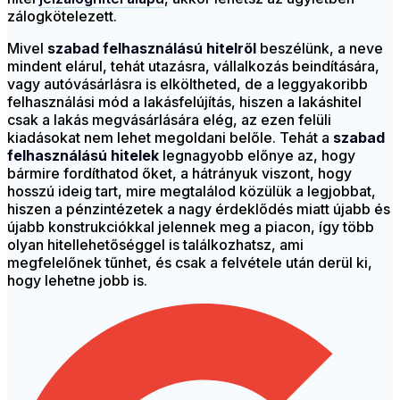
zálogkötelezett.
Mivel
szabad felhasználású hitelről
beszélünk, a neve
mindent elárul, tehát utazásra, vállalkozás beindítására,
vagy autóvásárlásra is elköltheted, de a leggyakoribb
felhasználási mód a lakásfelújítás, hiszen a lakáshitel
csak a lakás megvásárlására elég, az ezen felüli
kiadásokat nem lehet megoldani belőle. Tehát a
szabad
felhasználású hitelek
legnagyobb előnye az, hogy
bármire fordíthatod őket, a hátrányuk viszont, hogy
hosszú ideig tart, mire megtalálod közülük a legjobbat,
hiszen a pénzintézetek a nagy érdeklődés miatt újabb és
újabb konstrukciókkal jelennek meg a piacon, így több
olyan hitellehetőséggel is találkozhatsz, ami
megfelelőnek tűnhet, és csak a felvétele után derül ki,
hogy lehetne jobb is.