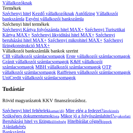
Vállalkozóknak
Termékek
Széchenyi hitel
Kezdő vállalkozóknak
Autólízing
Vállalkozói
bankszámla
Egyéni vállalkozói bankszámla
Széchenyi hitel termékek
Széchenyi Kártya folyószámla hitel MAX+
Széchenyi Turisztikai
Kártya MAX+
Széchenyi likviditási hitel MAX+
Széchenyi
beruházási hitel MAX+
Széchenyi mikrohitel MAX+
Széchenyi
lízingkonstrukció MAX+
Vállalkozói bankszámlák bankok szerint
CIB vállalkozói számlacsomagok
Erste vállalkozói számlacsomagok
Gránit vállalkozói számlacsomagok
K&H vállalkozói
számlacsomagok
MBH vállalkozói számlacsomagok
OTP
vállalkozói számlacsomagok
Raiffeisen vállalkozói számlacsomagok
UniCredit vállalkozói számlacsomagok
Tudástár
Rövid magyarázatok KKV finanszírozáshoz.
Széchenyi hitel feltételek
Mire elég a fedezet?
kamat/díj
áttekintés
Szükséges dokumentumok
Mikor jó a folyószámlahitel?
lista
gyakorlati
Beruházási hitel vs lízing
Hitelbírálat cégnél
különbség
tippek
Ajánlatkérés
Bankszámla