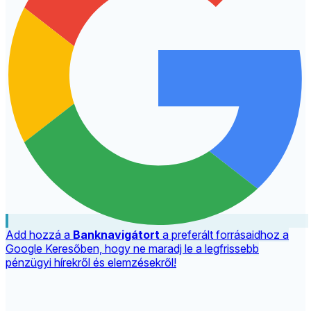
Add hozzá a
Banknavigátort
a preferált forrásaidhoz a
Google Keresőben, hogy ne maradj le a legfrissebb
pénzügyi hírekről és elemzésekről!