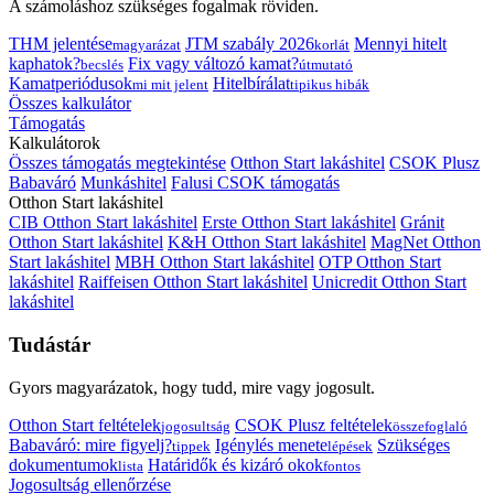
A számoláshoz szükséges fogalmak röviden.
THM jelentése
JTM szabály 2026
Mennyi hitelt
magyarázat
korlát
kaphatok?
Fix vagy változó kamat?
becslés
útmutató
Kamatperiódusok
Hitelbírálat
mi mit jelent
tipikus hibák
Összes kalkulátor
Támogatás
Kalkulátorok
Összes támogatás megtekintése
Otthon Start lakáshitel
CSOK Plusz
Babaváró
Munkáshitel
Falusi CSOK támogatás
Otthon Start lakáshitel
CIB Otthon Start lakáshitel
Erste Otthon Start lakáshitel
Gránit
Otthon Start lakáshitel
K&H Otthon Start lakáshitel
MagNet Otthon
Start lakáshitel
MBH Otthon Start lakáshitel
OTP Otthon Start
lakáshitel
Raiffeisen Otthon Start lakáshitel
Unicredit Otthon Start
lakáshitel
Tudástár
Gyors magyarázatok, hogy tudd, mire vagy jogosult.
Otthon Start feltételek
CSOK Plusz feltételek
jogosultság
összefoglaló
Babaváró: mire figyelj?
Igénylés menete
Szükséges
tippek
lépések
dokumentumok
Határidők és kizáró okok
lista
fontos
Jogosultság ellenőrzése