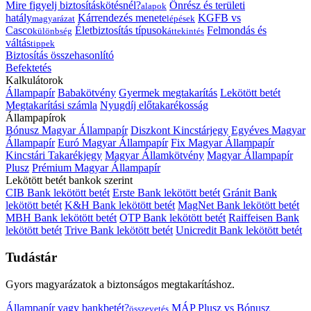
Mire figyelj biztosításkötésnél?
Önrész és területi
alapok
hatály
Kárrendezés menete
KGFB vs
magyarázat
lépések
Casco
Életbiztosítás típusok
Felmondás és
különbség
áttekintés
váltás
tippek
Biztosítás összehasonlító
Befektetés
Kalkulátorok
Állampapír
Babakötvény
Gyermek megtakarítás
Lekötött betét
Megtakarítási számla
Nyugdíj előtakarékosság
Állampapírok
Bónusz Magyar Állampapír
Diszkont Kincstárjegy
Egyéves Magyar
Állampapír
Euró Magyar Állampapír
Fix Magyar Állampapír
Kincstári Takarékjegy
Magyar Államkötvény
Magyar Állampapír
Plusz
Prémium Magyar Állampapír
Lekötött betét bankok szerint
CIB Bank lekötött betét
Erste Bank lekötött betét
Gránit Bank
lekötött betét
K&H Bank lekötött betét
MagNet Bank lekötött betét
MBH Bank lekötött betét
OTP Bank lekötött betét
Raiffeisen Bank
lekötött betét
Trive Bank lekötött betét
Unicredit Bank lekötött betét
Tudástár
Gyors magyarázatok a biztonságos megtakarításhoz.
Állampapír vagy bankbetét?
MÁP Plusz vs Bónusz
összevetés