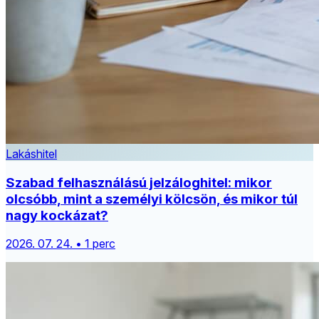
Lakáshitel
Szabad felhasználású jelzáloghitel: mikor
olcsóbb, mint a személyi kölcsön, és mikor túl
nagy kockázat?
2026. 07. 24. • 1 perc