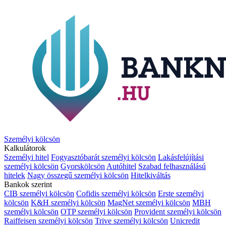
Személyi kölcsön
Kalkulátorok
Személyi hitel
Fogyasztóbarát személyi kölcsön
Lakásfelújítási
személyi kölcsön
Gyorskölcsön
Autóhitel
Szabad felhasználású
hitelek
Nagy összegű személyi kölcsön
Hitelkiváltás
Bankok szerint
CIB személyi kölcsön
Cofidis személyi kölcsön
Erste személyi
kölcsön
K&H személyi kölcsön
MagNet személyi kölcsön
MBH
személyi kölcsön
OTP személyi kölcsön
Provident személyi kölcsön
Raiffeisen személyi kölcsön
Trive személyi kölcsön
Unicredit