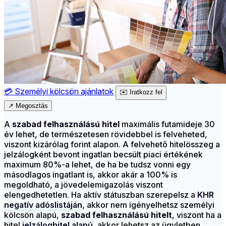
💳
Személyi kölcsön ajánlatok
✉️
Iratkozz fel
↗
Megosztás
A
szabad felhasználású hitel
maximális futamideje 30
év lehet, de természetesen rövidebbel is felveheted,
viszont kizárólag forint alapon. A felvehető hitelösszeg a
jelzálogként bevont ingatlan becsült piaci értékének
maximum 80%-a lehet, de ha be tudsz vonni egy
másodlagos ingatlant is, akkor akár a 100% is
megoldható, a jövedelemigazolás viszont
elengedhetetlen. Ha aktív státuszban szerepelsz a
KHR
negatív adóslistáján
, akkor nem igényelhetsz személyi
kölcsön alapú,
szabad felhasználású hitelt
, viszont ha a
hitel
jelzáloghitel alapú
, akkor lehetsz az ügyletben