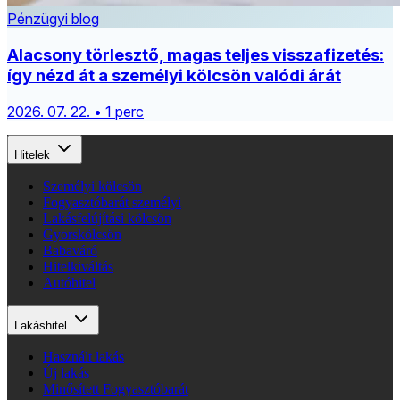
Pénzügyi blog
Alacsony törlesztő, magas teljes visszafizetés:
így nézd át a személyi kölcsön valódi árát
2026. 07. 22. • 1 perc
Hitelek
Személyi kölcsön
Fogyasztóbarát személyi
Lakásfelújítási kölcsön
Gyorskölcsön
Babaváró
Hitelkiváltás
Autóhitel
Lakáshitel
Használt lakás
Új lakás
Minősített Fogyasztóbarát