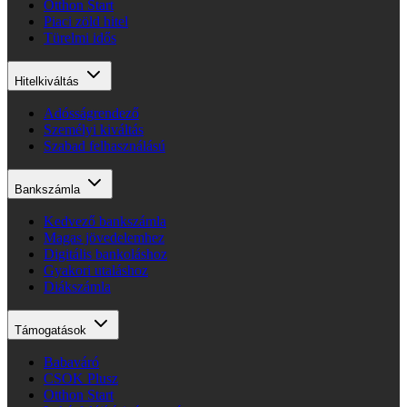
Otthon Start
Piaci zöld hitel
Türelmi idős
Hitelkiváltás
Adósságrendező
Személyi kiváltás
Szabad felhasználású
Bankszámla
Kedvező bankszámla
Magas jövedelemhez
Digitális bankoláshoz
Gyakori utaláshoz
Diákszámla
Támogatások
Babaváró
CSOK Plusz
Otthon Start