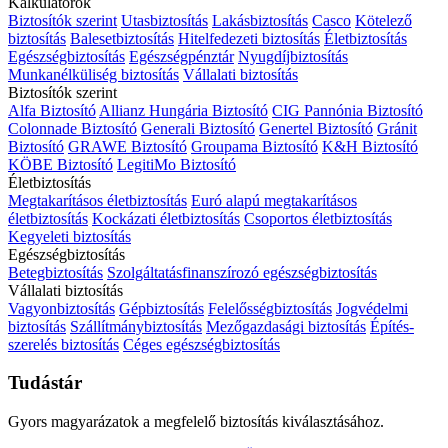
Kalkulátorok
Biztosítók szerint
Utasbiztosítás
Lakásbiztosítás
Casco
Kötelező
biztosítás
Balesetbiztosítás
Hitelfedezeti biztosítás
Életbiztosítás
Egészségbiztosítás
Egészségpénztár
Nyugdíjbiztosítás
Munkanélküliség biztosítás
Vállalati biztosítás
Biztosítók szerint
Alfa Biztosító
Allianz Hungária Biztosító
CIG Pannónia Biztosító
Colonnade Biztosító
Generali Biztosító
Genertel Biztosító
Gránit
Biztosító
GRAWE Biztosító
Groupama Biztosító
K&H Biztosító
KÖBE Biztosító
LegitiMo Biztosító
Életbiztosítás
Megtakarításos életbiztosítás
Euró alapú megtakarításos
életbiztosítás
Kockázati életbiztosítás
Csoportos életbiztosítás
Kegyeleti biztosítás
Egészségbiztosítás
Betegbiztosítás
Szolgáltatásfinanszírozó egészségbiztosítás
Vállalati biztosítás
Vagyonbiztosítás
Gépbiztosítás
Felelősségbiztosítás
Jogvédelmi
biztosítás
Szállítmánybiztosítás
Mezőgazdasági biztosítás
Építés-
szerelés biztosítás
Céges egészségbiztosítás
Tudástár
Gyors magyarázatok a megfelelő biztosítás kiválasztásához.