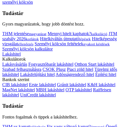
személyi kölcsön
Tudástár
Gyors magyarázatok, hogy jobb döntést hozz.
THM jelentése
Mennyi hitelt kaphatok?
JTM
magyarázat
kalkuláció
szabály 2026
Hitelkiváltás útmutató
Hitelképesség
korlátok
lépések
vizsgálat
Személyi kölcsön feltételek
ellenőrzés
gyakori kérdések
Személyi kölcsön kalkulátor
Lakáshitel
Kalkulátorok
Lakásvásárlás
Fogyasztóbarát lakáshitel
Otthon Start lakáshitel
Szabad felhasználásra
CSOK Plusz
Piaci zöld hitel
Türelmi idős
lakáshitel
Lakásfelújítási hitel
Adósságrendező hitel
Építési hitel
Bankok szerint
CIB lakáshitel
Erste lakáshitel
Gránit lakáshitel
K&H lakáshitel
MagNet lakáshitel
MBH lakáshitel
OTP lakáshitel
Raiffeisen
lakáshitel
UniCredit lakáshitel
Tudástár
Fontos fogalmak és tippek a lakáshitelhez.
THM vs kamat
Fix vagy változó kamat?
Önerő
különbség
útmutató