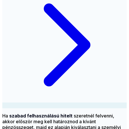
Ha
szabad felhasználású hitelt
szeretnél felvenni,
akkor először meg kell határoznod a kívánt
pénzösszeget, majd ez alapján kiválasztani a személyi