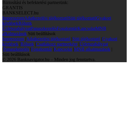
Biztosítási és befektetési partnerünk:
GRANTIS
BANKSELECT.hu
Impresszum
Adatkezelési tájékoztató
Süti tájékoztató
Gyakori
kérdések
Rólunk
Üzletszabályzat
Panaszkezelés
Fogalomtár
Kapcsolat
MNB
alkalmazások
Süti beállítások
Impresszum
|
Adatkezelési tájékoztató
|
Süti tájékoztató
|
Gyakori
kérdések
|
Rólunk
|
Csatlakozz partnerként
|
Üzletszabályzat
|
Panaszkezelés
|
Fogalomtár
|
Kapcsolat
|
MNB alkalmazások
|
Süti beállítások
© 2026 Banknavigator.hu – Minden jog fenntartva.