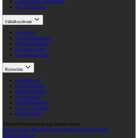
Lakásfelújítási támogatás
Áfa visszatérítés
Vállalkozóknak
Széchenyi
Kezdő vállalkozás
Folyószámlahitel
Beruházási hitel
Forgóeszközhitel
Biztosítás
Hitelfedezeti
Lakásbiztosítás
Balesetbiztosítás
Életbiztosítás
Nyugdíjbiztosítás
Casco • Kötelező
Utasbiztosítás
Akikkel folyamatosan együttműködünk:
Jobsora
jooble
Meteonavigator
Hírnavigátor
Akölcsön
Expresszkölcsön