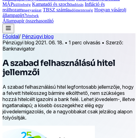
MÁP
Kamatadó és szocho
Infláció és
különbség
adózás
reálhozam
TBSZ számla
Hogyan vásárolj
magyarázat
adómentesség
állampapírt?
lépések
Állampapír összehasonlító
Főoldal
/
Pénzügyi blog
Pénzügyi blog
2021. 06. 18.
•
1 perc olvasás
•
Szerző:
Banknavigator
A szabad felhasználású hitel
jellemzői
A szabad felhasználású hitel legfontosabb jellemzője, hogy
a felvett hitelösszeg bármire elkölthető, nem szükséges
hozzá hitelcélt igazolni a bank felé. Lehet jövedelem-, illetve
ingatlanalapú; a kisebb összegekhez elég egy
jövedelemigazolás, de a nagyobbakat csak jelzálog alapon
folyósítják.