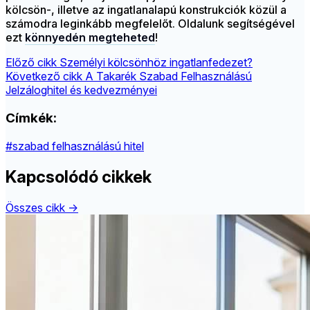
kölcsön-, illetve az ingatlanalapú konstrukciók közül a
számodra leginkább megfelelőt. Oldalunk segítségével
ezt
könnyedén megteheted
!
Előző cikk
Személyi kölcsönhöz ingatlanfedezet?
Következő cikk
A Takarék Szabad Felhasználású
Jelzáloghitel és kedvezményei
Címkék:
#szabad felhasználású hitel
Kapcsolódó cikkek
Összes cikk →