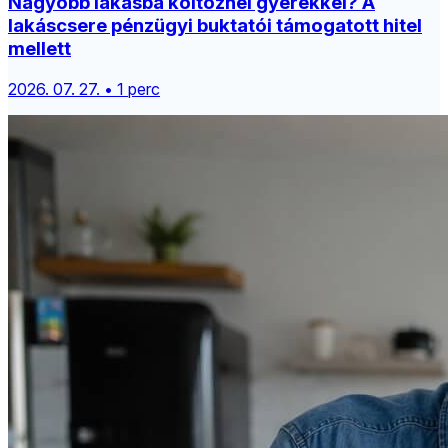
Nagyobb lakásba költöznél gyerekkel? A
lakáscsere pénzügyi buktatói támogatott hitel
mellett
2026. 07. 27. • 1 perc