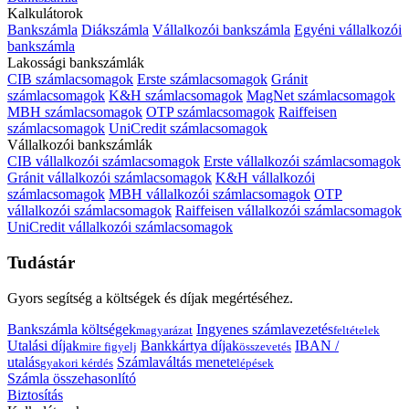
Kalkulátorok
Bankszámla
Diákszámla
Vállalkozói bankszámla
Egyéni vállalkozói
bankszámla
Lakossági bankszámlák
CIB számlacsomagok
Erste számlacsomagok
Gránit
számlacsomagok
K&H számlacsomagok
MagNet számlacsomagok
MBH számlacsomagok
OTP számlacsomagok
Raiffeisen
számlacsomagok
UniCredit számlacsomagok
Vállalkozói bankszámlák
CIB vállalkozói számlacsomagok
Erste vállalkozói számlacsomagok
Gránit vállalkozói számlacsomagok
K&H vállalkozói
számlacsomagok
MBH vállalkozói számlacsomagok
OTP
vállalkozói számlacsomagok
Raiffeisen vállalkozói számlacsomagok
UniCredit vállalkozói számlacsomagok
Tudástár
Gyors segítség a költségek és díjak megértéséhez.
Bankszámla költségek
Ingyenes számlavezetés
magyarázat
feltételek
Utalási díjak
Bankkártya díjak
IBAN /
mire figyelj
összevetés
utalás
Számlaváltás menete
gyakori kérdés
lépések
Számla összehasonlító
Biztosítás