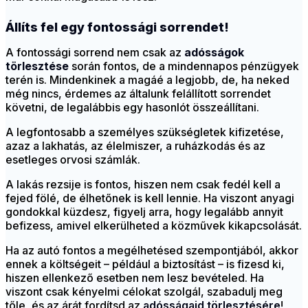
Állíts fel egy fontossági sorrendet!
A fontossági sorrend nem csak az
adósságok
törlesztése
során fontos, de a mindennapos pénzügyek
terén is. Mindenkinek a magáé a legjobb, de, ha neked
még nincs, érdemes az általunk felállított sorrendet
követni, de legalábbis egy hasonlót összeállítani.
A legfontosabb a személyes szükségletek kifizetése,
azaz a lakhatás, az élelmiszer, a ruházkodás és az
esetleges orvosi számlák.
A lakás rezsije is fontos, hiszen nem csak fedél kell a
fejed fölé, de élhetőnek is kell lennie. Ha viszont anyagi
gondokkal küzdesz, figyelj arra, hogy legalább annyit
befizess, amivel elkerülheted a közművek kikapcsolását.
Ha az autó fontos a megélhetésed szempontjából, akkor
ennek a költségeit – például a biztosítást – is fizesd ki,
hiszen ellenkező esetben nem lesz bevételed. Ha
viszont csak kényelmi célokat szolgál, szabadulj meg
tőle, és az árát fordítsd az
adósságaid törlesztésére
!