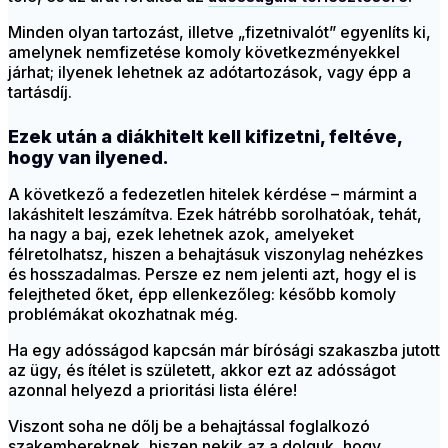
Minden olyan tartozást, illetve „fizetnivalót” egyenlíts ki,
amelynek nemfizetése komoly következményekkel
járhat; ilyenek lehetnek az adótartozások, vagy épp a
tartásdíj.
Ezek után a diákhitelt kell kifizetni, feltéve,
hogy van ilyened.
A következő a fedezetlen hitelek kérdése – mármint a
lakáshitelt leszámítva. Ezek hátrébb sorolhatóak, tehát,
ha nagy a baj, ezek lehetnek azok, amelyeket
félretolhatsz, hiszen a behajtásuk viszonylag nehézkes
és hosszadalmas. Persze ez nem jelenti azt, hogy el is
felejtheted őket, épp ellenkezőleg: később komoly
problémákat okozhatnak még.
Ha egy adósságod kapcsán már bírósági szakaszba jutott
az ügy, és ítélet is született, akkor ezt az adósságot
azonnal helyezd a prioritási lista élére!
Viszont soha ne dőlj be a behajtással foglalkozó
szakembereknek, hiszen nekik az a dolguk, hogy