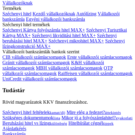
Vállalkozóknak
Termékek
Széchenyi hitel
Kezdő vállalkozóknak
Autólízing
Vállalkozói
bankszámla
Egyéni vállalkozói bankszámla
Széchenyi hitel termékek
Széchenyi Kártya folyószámla hitel MAX+
Széchenyi Turisztikai
Kártya MAX+
Széchenyi likviditási hitel MAX+
Széchenyi
beruházási hitel MAX+
Széchenyi mikrohitel MAX+
Széchenyi
lízingkonstrukció MAX+
Vállalkozói bankszámlák bankok szerint
CIB vállalkozói számlacsomagok
Erste vállalkozói számlacsomagok
Gránit vállalkozói számlacsomagok
K&H vállalkozói
számlacsomagok
MBH vállalkozói számlacsomagok
OTP
vállalkozói számlacsomagok
Raiffeisen vállalkozói számlacsomagok
UniCredit vállalkozói számlacsomagok
Tudástár
Rövid magyarázatok KKV finanszírozáshoz.
Széchenyi hitel feltételek
Mire elég a fedezet?
kamat/díj
áttekintés
Szükséges dokumentumok
Mikor jó a folyószámlahitel?
lista
gyakorlati
Beruházási hitel vs lízing
Hitelbírálat cégnél
különbség
tippek
Ajánlatkérés
Bankszámla