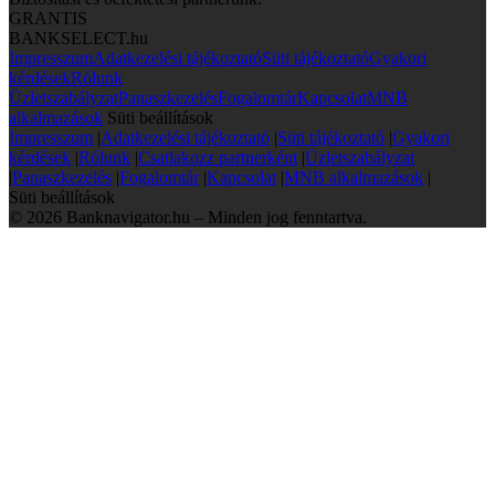
GRANTIS
BANKSELECT.hu
Impresszum
Adatkezelési tájékoztató
Süti tájékoztató
Gyakori
kérdések
Rólunk
Üzletszabályzat
Panaszkezelés
Fogalomtár
Kapcsolat
MNB
alkalmazások
Süti beállítások
Impresszum
|
Adatkezelési tájékoztató
|
Süti tájékoztató
|
Gyakori
kérdések
|
Rólunk
|
Csatlakozz partnerként
|
Üzletszabályzat
|
Panaszkezelés
|
Fogalomtár
|
Kapcsolat
|
MNB alkalmazások
|
Süti beállítások
© 2026 Banknavigator.hu – Minden jog fenntartva.