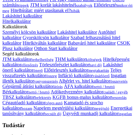
számítás
JTM korlát lakáshitelnél
Előtörlesztés
tippek
szabályok
mikor éri
Hitelbírálat: miért utasítanak el?
meg
hibák
Lakáshitel kalkulátor
Hitelkalkulátor
Kalkulátorok
Személyi kölcsön kalkulátor
Lakáshitel kalkulátor
Autóhitel
kalkulátor
Gyorskölcsön kalkulátor
Szabad felhasználású hitel
kalkulátor
Hitelkiváltás kalkulátor
Babaváró hitel kalkulátor
CSOK
Plusz kalkulátor
Otthon Start kalkulátor
Segéd kalkulátorok
JTM kalkulátor
THM kalkulátor
Hitelképesség
terhelhetőség
költségek
kalkulátor
Törlesztőrészlet kalkulátor
Lakáshitel
ellenőrzés
havi díj
önerő kalkulátor
Előtörlesztés kalkulátor
Teljes
önerő
megtakarítás
visszafizetés kalkulátor
Infláció kalkulátor
Ingatlan
összeg
vásárlóerő
illeték kalkulátor
Albérlet vs. hitel kalkulátor
vagyonszerzés
összevetés
Gépjármű átírási kalkulátor
ÁFA kalkulátor
átírás
nettó / bruttó
Bérkalkulátor
Adókedvezmény kalkulátor
nettó / bruttó
családi / egyéb
TBSZ kalkulátor
KGFB bonus-malus kalkulátor
befektetés
besorolás
Cégautóadó kalkulátor
Kamatadó és szocho
céges autó
kalkulátor
Napelem megtérülési kalkulátor
Energetikai
hozam
megújuló
tanúsítvány kalkulátor
Ügyvédi munkadíj kalkulátor
becsült díj
ingatlan
Tudástár