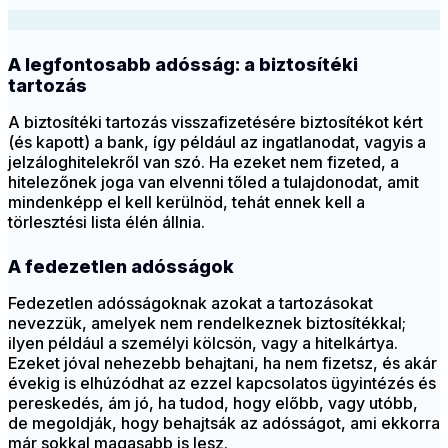
A legfontosabb adósság: a biztosítéki
tartozás
A biztosítéki tartozás visszafizetésére biztosítékot kért
(és kapott) a bank, így például az ingatlanodat, vagyis a
jelzáloghitelekről van szó. Ha ezeket nem fizeted, a
hitelezőnek joga van elvenni tőled a tulajdonodat, amit
mindenképp el kell kerülnöd, tehát ennek kell a
törlesztési lista élén állnia.
A fedezetlen adósságok
Fedezetlen adósságoknak azokat a tartozásokat
nevezzük, amelyek nem rendelkeznek biztosítékkal;
ilyen például a személyi kölcsön, vagy a hitelkártya.
Ezeket jóval nehezebb behajtani, ha nem fizetsz, és akár
évekig is elhúzódhat az ezzel kapcsolatos ügyintézés és
pereskedés, ám jó, ha tudod, hogy előbb, vagy utóbb,
de megoldják, hogy behajtsák az adósságot, ami ekkorra
már sokkal magasabb is lesz.