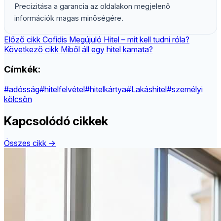
Precizitása a garancia az oldalakon megjelenő
információk magas minőségére.
Előző cikk
Cofidis Megújuló Hitel – mit kell tudni róla?
Következő cikk
Miből áll egy hitel kamata?
Címkék:
#adósság
#hitelfelvétel
#hitelkártya
#Lakáshitel
#személyi
kölcsön
Kapcsolódó cikkek
Összes cikk →