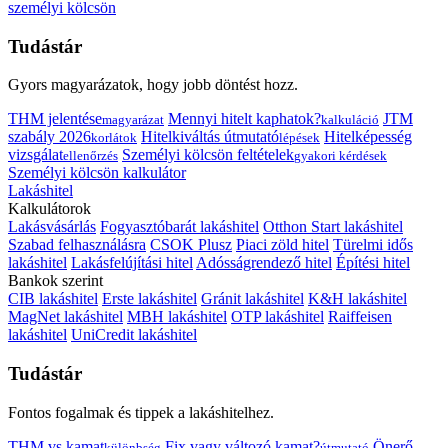
személyi kölcsön
Tudástár
Gyors magyarázatok, hogy jobb döntést hozz.
THM jelentése
Mennyi hitelt kaphatok?
JTM
magyarázat
kalkuláció
szabály 2026
Hitelkiváltás útmutató
Hitelképesség
korlátok
lépések
vizsgálat
Személyi kölcsön feltételek
ellenőrzés
gyakori kérdések
Személyi kölcsön kalkulátor
Lakáshitel
Kalkulátorok
Lakásvásárlás
Fogyasztóbarát lakáshitel
Otthon Start lakáshitel
Szabad felhasználásra
CSOK Plusz
Piaci zöld hitel
Türelmi idős
lakáshitel
Lakásfelújítási hitel
Adósságrendező hitel
Építési hitel
Bankok szerint
CIB lakáshitel
Erste lakáshitel
Gránit lakáshitel
K&H lakáshitel
MagNet lakáshitel
MBH lakáshitel
OTP lakáshitel
Raiffeisen
lakáshitel
UniCredit lakáshitel
Tudástár
Fontos fogalmak és tippek a lakáshitelhez.
THM vs kamat
Fix vagy változó kamat?
Önerő
különbség
útmutató