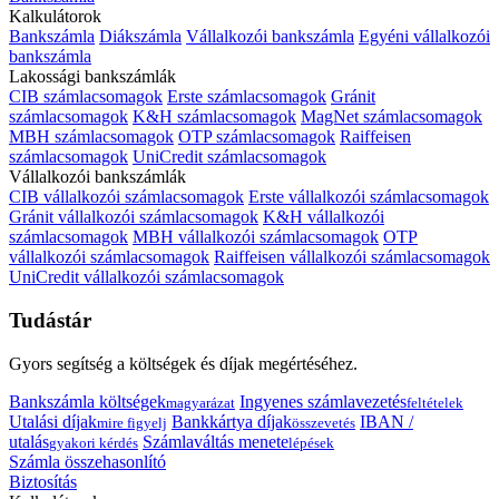
Kalkulátorok
Bankszámla
Diákszámla
Vállalkozói bankszámla
Egyéni vállalkozói
bankszámla
Lakossági bankszámlák
CIB számlacsomagok
Erste számlacsomagok
Gránit
számlacsomagok
K&H számlacsomagok
MagNet számlacsomagok
MBH számlacsomagok
OTP számlacsomagok
Raiffeisen
számlacsomagok
UniCredit számlacsomagok
Vállalkozói bankszámlák
CIB vállalkozói számlacsomagok
Erste vállalkozói számlacsomagok
Gránit vállalkozói számlacsomagok
K&H vállalkozói
számlacsomagok
MBH vállalkozói számlacsomagok
OTP
vállalkozói számlacsomagok
Raiffeisen vállalkozói számlacsomagok
UniCredit vállalkozói számlacsomagok
Tudástár
Gyors segítség a költségek és díjak megértéséhez.
Bankszámla költségek
Ingyenes számlavezetés
magyarázat
feltételek
Utalási díjak
Bankkártya díjak
IBAN /
mire figyelj
összevetés
utalás
Számlaváltás menete
gyakori kérdés
lépések
Számla összehasonlító
Biztosítás