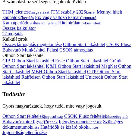
A számoláshoz szükséges fogalmak röviden.
THM jelentése
JTM szabály 2026
Mennyi hitelt
magyarázat
korlát
kaphatok?
Fix vagy változó kamat?
becslés
útmutató
Kamatperiódusok
Hitelbírálat
mi mit jelent
tipikus hibák
Összes kalkulátor
Támogatás
Kalkulátorok
Összes támogatás megtekintése
Otthon Start lakáshitel
CSOK Plusz
Babaváró
Munkáshitel
Falusi CSOK támogatás
Otthon Start lakáshitel
CIB Otthon Start lakáshitel
Erste Otthon Start lakáshitel
Gránit
Otthon Start lakáshitel
K&H Otthon Start lakáshitel
MagNet Otthon
Start lakáshitel
MBH Otthon Start lakáshitel
OTP Otthon Start
lakáshitel
Raiffeisen Otthon Start lakáshitel
Unicredit Otthon Start
lakáshitel
Tudástár
Gyors magyarázatok, hogy tudd, mire vagy jogosult.
Otthon Start feltételek
CSOK Plusz feltételek
jogosultság
összefoglaló
Babaváró: mire figyelj?
Igénylés menete
Szükséges
tippek
lépések
dokumentumok
Határidők és kizáró okok
lista
fontos
Jogosultság ellenőrzése