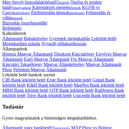
Mire figyelj biztosításkötésnél?
Önrész és területi
alapok
hatály
Kárrendezés menete
KGFB vs
magyarázat
lépések
Casco
Életbiztosítás típusok
Felmondás és
különbség
áttekintés
váltás
tippek
Biztosítás összehasonlító
Befektetés
Kalkulátorok
Állampapír
Babakötvény
Gyermek megtakarítás
Lekötött betét
Megtakarítási számla
Nyugdíj előtakarékosság
Állampapírok
Bónusz Magyar Állampapír
Diszkont Kincstárjegy
Egyéves Magyar
Állampapír
Euró Magyar Állampapír
Fix Magyar Állampapír
Kincstári Takarékjegy
Magyar Államkötvény
Magyar Állampapír
Plusz
Prémium Magyar Állampapír
Lekötött betét bankok szerint
CIB Bank lekötött betét
Erste Bank lekötött betét
Gránit Bank
lekötött betét
K&H Bank lekötött betét
MagNet Bank lekötött betét
MBH Bank lekötött betét
OTP Bank lekötött betét
Raiffeisen Bank
lekötött betét
Trive Bank lekötött betét
Unicredit Bank lekötött betét
Tudástár
Gyors magyarázatok a biztonságos megtakarításhoz.
Állampapír vagy bankbetét?
MÁP Plusz vs Bónusz
összevetés