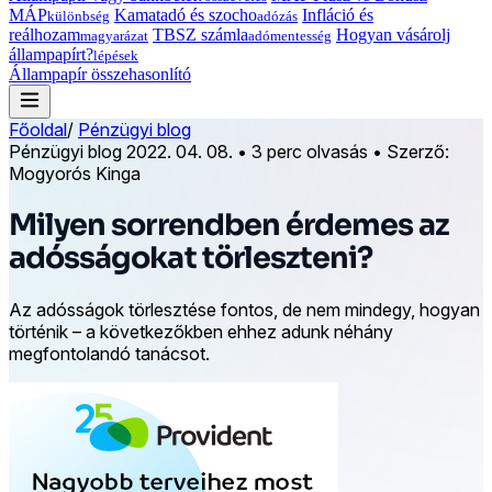
MÁP
Kamatadó és szocho
Infláció és
különbség
adózás
reálhozam
TBSZ számla
Hogyan vásárolj
magyarázat
adómentesség
állampapírt?
lépések
Állampapír összehasonlító
Főoldal
/
Pénzügyi blog
Pénzügyi blog
2022. 04. 08.
•
3 perc olvasás
•
Szerző:
Mogyorós Kinga
Milyen sorrendben érdemes az
adósságokat törleszteni?
Az adósságok törlesztése fontos, de nem mindegy, hogyan
történik – a következőkben ehhez adunk néhány
megfontolandó tanácsot.