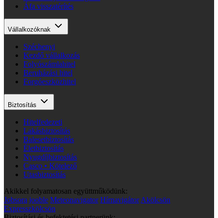
Áfa visszatérítés
Vállalkozóknak
Széchenyi
Kezdő vállalkozás
Folyószámlahitel
Beruházási hitel
Forgóeszközhitel
Biztosítás
Hitelfedezeti
Lakásbiztosítás
Balesetbiztosítás
Életbiztosítás
Nyugdíjbiztosítás
Casco • Kötelező
Utasbiztosítás
Akikkel folyamatosan együttműködünk:
Jobsora
jooble
Meteonavigator
Hírnavigátor
Akölcsön
Expresszkölcsön
Biztosítási és befektetési partnerünk: