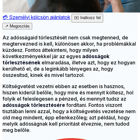
💳
Személyi kölcsön ajánlatok
✉️
Iratkozz fel
↗
Megosztás
Az adósságaid törlesztését nem csak megtenned, de
megtervezned is kell, különösen akkor, ha problémákkal
küzdesz. Fontos áttekinteni, hogy milyen
következményekkel jár az egyes
adósságok
törlesztésének
elmaradása, illetve azt, hogy ez hogyan
kerülhető el, de a leginkább lényeges az, hogy
összesítsd, kinek és mivel tartozol.
Költségvetést vezetni ebben az esetben is hasznos,
hiszen kiderül belőle, hogy mire és mennyit költesz, hol
folyik el feleslegesen a pénzed, és mennyit tudsz az
adósságok törlesztésére
fordítani. Fontos viszont
tisztában lenni azzal, hogy a költségvetés vezetése nem
old meg mindent, épp ellenkezőleg; azt például, hogy
melyik adósságnak kell prioritást élveznie, nem tudod
meg belőle.