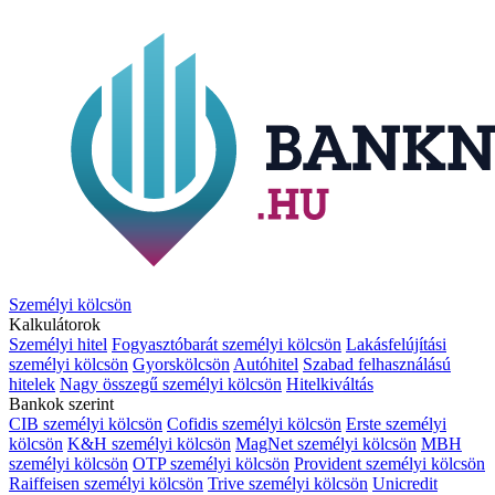
Személyi kölcsön
Kalkulátorok
Személyi hitel
Fogyasztóbarát személyi kölcsön
Lakásfelújítási
személyi kölcsön
Gyorskölcsön
Autóhitel
Szabad felhasználású
hitelek
Nagy összegű személyi kölcsön
Hitelkiváltás
Bankok szerint
CIB személyi kölcsön
Cofidis személyi kölcsön
Erste személyi
kölcsön
K&H személyi kölcsön
MagNet személyi kölcsön
MBH
személyi kölcsön
OTP személyi kölcsön
Provident személyi kölcsön
Raiffeisen személyi kölcsön
Trive személyi kölcsön
Unicredit