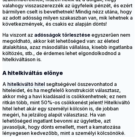
valahogy visszaszerezzék az ügyfeleik pénzét, és ezért
bármilyen cselt is bevethetnek! Mindig nézz utána, hogy
az adott adósság milyen szakaszban van, mik lehetnek a
következmények, és csakis ez alapján dönts!
Ha viszont az
adósságok törlesztése
egyszerűen nem
megoldható, akkor két lehetőséged van: az életed
átalakítása, azaz másodállás vállalása, kisebb ingatlanba
költözés, stb., de érdemes lehet elgondolkodnod a
hitelkiváltáson is.
A hitelkiváltás előnye
A
hitelkiváltó hitel
segítségével összevonhatod a
hiteleidet, és ha megfelelő konstrukciót választasz,
akkor még a havi kiadásaid is csökkenhetnek; ez nem
ritkán több, mint 50%-os csökkenést jelent! Hitelkiváltó
hitel lehet akár egy személyi kölcsön is, de jobban
megéri, ha jelzálog alapút választasz. Ha van
lehetőséged ingatlant bevonni az ügyletbe, azt
javasoljuk, hogy dönts emellett, mert a kamatozása
lényegesen kedvezőbb, mint a személyi kölcsönöké.