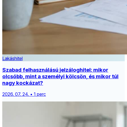
Lakáshitel
Szabad felhasználású jelzáloghitel: mikor
olcsóbb, mint a személyi kölcsön, és mikor túl
nagy kockázat?
2026. 07. 24. • 1 perc