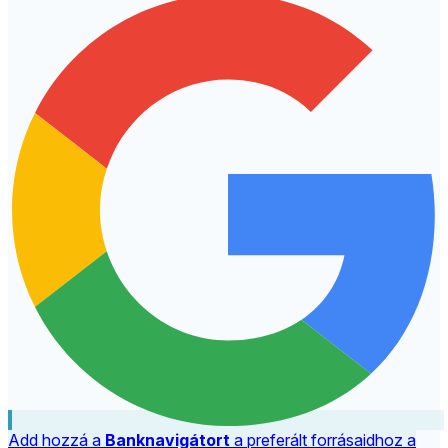
Add hozzá a
Banknavigátort
a preferált forrásaidhoz a