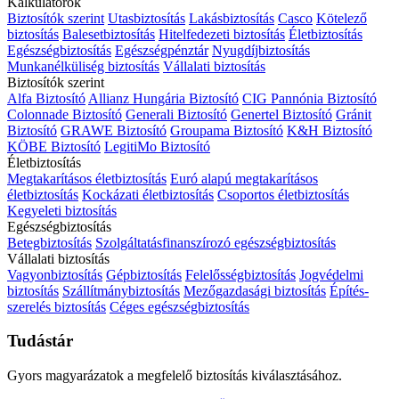
Kalkulátorok
Biztosítók szerint
Utasbiztosítás
Lakásbiztosítás
Casco
Kötelező
biztosítás
Balesetbiztosítás
Hitelfedezeti biztosítás
Életbiztosítás
Egészségbiztosítás
Egészségpénztár
Nyugdíjbiztosítás
Munkanélküliség biztosítás
Vállalati biztosítás
Biztosítók szerint
Alfa Biztosító
Allianz Hungária Biztosító
CIG Pannónia Biztosító
Colonnade Biztosító
Generali Biztosító
Genertel Biztosító
Gránit
Biztosító
GRAWE Biztosító
Groupama Biztosító
K&H Biztosító
KÖBE Biztosító
LegitiMo Biztosító
Életbiztosítás
Megtakarításos életbiztosítás
Euró alapú megtakarításos
életbiztosítás
Kockázati életbiztosítás
Csoportos életbiztosítás
Kegyeleti biztosítás
Egészségbiztosítás
Betegbiztosítás
Szolgáltatásfinanszírozó egészségbiztosítás
Vállalati biztosítás
Vagyonbiztosítás
Gépbiztosítás
Felelősségbiztosítás
Jogvédelmi
biztosítás
Szállítmánybiztosítás
Mezőgazdasági biztosítás
Építés-
szerelés biztosítás
Céges egészségbiztosítás
Tudástár
Gyors magyarázatok a megfelelő biztosítás kiválasztásához.