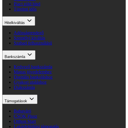
Piaci zöld hitel
Türelmi idős
Hitelkiváltás
Adósságrendező
Személyi kiváltás
Szabad felhasználású
Bankszámla
Kedvező bankszámla
Magas jövedelemhez
Digitális bankoláshoz
Gyakori utaláshoz
Diákszámla
Támogatások
Babaváró
CSOK Plusz
Otthon Start
Lakásfelújítási támogatás