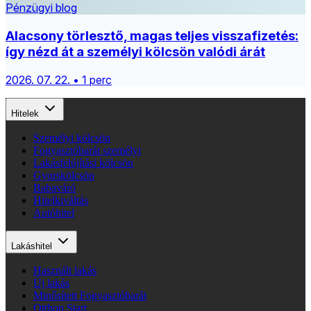
Pénzügyi blog
Alacsony törlesztő, magas teljes visszafizetés:
így nézd át a személyi kölcsön valódi árát
2026. 07. 22. • 1 perc
Hitelek
Személyi kölcsön
Fogyasztóbarát személyi
Lakásfelújítási kölcsön
Gyorskölcsön
Babaváró
Hitelkiváltás
Autóhitel
Lakáshitel
Használt lakás
Új lakás
Minősített Fogyasztóbarát
Otthon Start