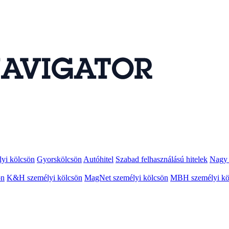
lyi kölcsön
Gyorskölcsön
Autóhitel
Szabad felhasználású hitelek
Nagy 
ön
K&H személyi kölcsön
MagNet személyi kölcsön
MBH személyi kö