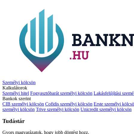
Személyi kölcsön
Kalkulátorok
Személyi hitel
Fogyasztóbarát személyi kölcsön
Lakásfelújítási szemé
Bankok szerint
CIB személyi kölcsön
Cofidis személyi kölcsön
Erste személyi kölcs
személyi kölcsön
Trive személyi kölcsön
Unicredit személyi kölcsön
Tudástár
Gyors magyarázatok, hogy jobb döntést hozz.