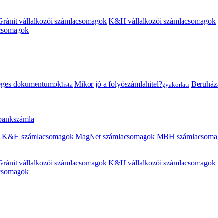
Gránit vállalkozói számlacsomagok
K&H vállalkozói számlacsomagok
acsomagok
éges dokumentumok
Mikor jó a folyószámlahitel?
Beruházás
lista
gyakorlati
 bankszámla
K&H számlacsomagok
MagNet számlacsomagok
MBH számlacsoma
Gránit vállalkozói számlacsomagok
K&H vállalkozói számlacsomagok
acsomagok