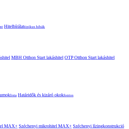
Hitelbírálat
nt
tipikus hibák
shitel
MBH Otthon Start lakáshitel
OTP Otthon Start lakáshitel
tumok
Határidők és kizáró okok
lista
fontos
itel MAX+
Széchenyi mikrohitel MAX+
Széchenyi lízingkonstrukció