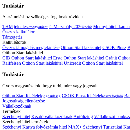
Tudástár
A számoláshoz szükséges fogalmak röviden.
THM jelentése
JTM szabály 2026
Mennyi hitelt kapha
magyarázat
korlát
Összes kalkulátor
Támogatás
Kalkulátorok
Összes támogatás megtekintése
Otthon Start lakáshitel
CSOK Plusz
B
Otthon Start lakáshitel
CIB Otthon Start lakáshitel
Erste Otthon Start lakáshitel
Gránit Otthon
Raiffeisen Otthon Start lakáshitel
Unicredit Otthon Start lakáshitel
Tudástár
Gyors magyarázatok, hogy tudd, mire vagy jogosult.
Otthon Start feltételek
CSOK Plusz feltételek
Bab
jogosultság
összefoglaló
Jogosultság ellenőrzése
Vállalkozóknak
Termékek
Széchenyi hitel
Kezdő vállalkozóknak
Autólízing
Vállalkozói banksz
Széchenyi hitel termékek
Széchenyi Kártya folyószámla hitel MAX+
Széchenyi Turisztikai 