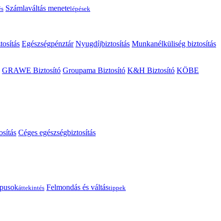
Számlaváltás menete
és
lépések
tosítás
Egészségpénztár
Nyugdíjbiztosítás
Munkanélküliség biztosítás
GRAWE Biztosító
Groupama Biztosító
K&H Biztosító
KÖBE
osítás
Céges egészségbiztosítás
típusok
Felmondás és váltás
áttekintés
tippek