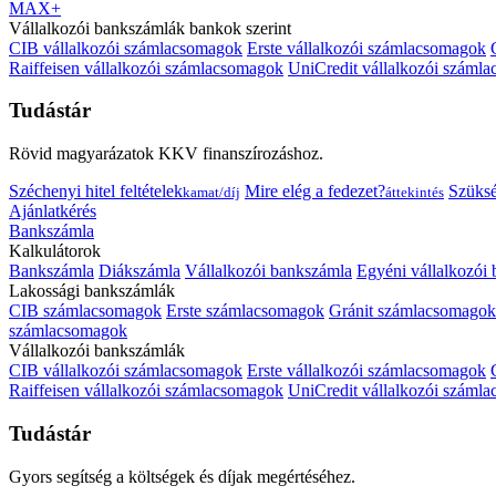
MAX+
Vállalkozói bankszámlák bankok szerint
CIB vállalkozói számlacsomagok
Erste vállalkozói számlacsomagok
Raiffeisen vállalkozói számlacsomagok
UniCredit vállalkozói száml
Tudástár
Rövid magyarázatok KKV finanszírozáshoz.
Széchenyi hitel feltételek
Mire elég a fedezet?
Szüks
kamat/díj
áttekintés
Ajánlatkérés
Bankszámla
Kalkulátorok
Bankszámla
Diákszámla
Vállalkozói bankszámla
Egyéni vállalkozói
Lakossági bankszámlák
CIB számlacsomagok
Erste számlacsomagok
Gránit számlacsomagok
számlacsomagok
Vállalkozói bankszámlák
CIB vállalkozói számlacsomagok
Erste vállalkozói számlacsomagok
Raiffeisen vállalkozói számlacsomagok
UniCredit vállalkozói száml
Tudástár
Gyors segítség a költségek és díjak megértéséhez.