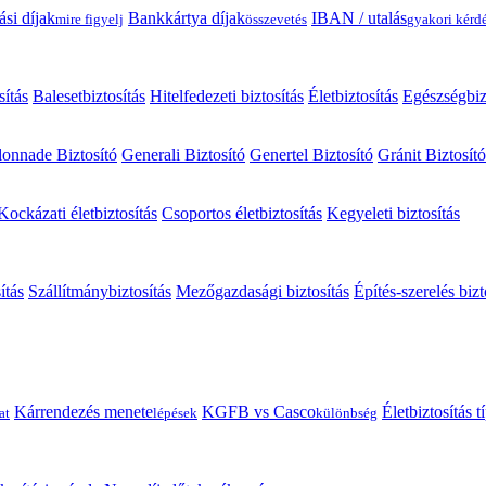
ási díjak
Bankkártya díjak
IBAN / utalás
mire figyelj
összevetés
gyakori kérd
sítás
Balesetbiztosítás
Hitelfedezeti biztosítás
Életbiztosítás
Egészségbiz
onnade Biztosító
Generali Biztosító
Genertel Biztosító
Gránit Biztosító
Kockázati életbiztosítás
Csoportos életbiztosítás
Kegyeleti biztosítás
ítás
Szállítmánybiztosítás
Mezőgazdasági biztosítás
Építés-szerelés bizt
Kárrendezés menete
KGFB vs Casco
Életbiztosítás 
at
lépések
különbség