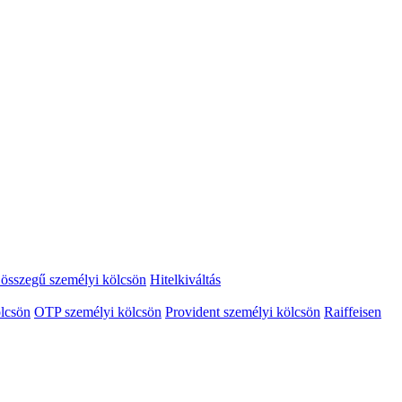
összegű személyi kölcsön
Hitelkiváltás
lcsön
OTP személyi kölcsön
Provident személyi kölcsön
Raiffeisen