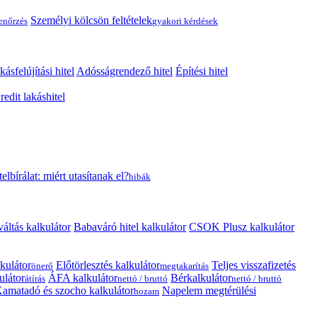
Személyi kölcsön feltételek
lenőrzés
gyakori kérdések
kásfelújítási hitel
Adósságrendező hitel
Építési hitel
edit lakáshitel
telbírálat: miért utasítanak el?
hibák
váltás kalkulátor
Babaváró hitel kalkulátor
CSOK Plusz kalkulátor
kulátor
Előtörlesztés kalkulátor
Teljes visszafizetés
önerő
megtakarítás
ulátor
ÁFA kalkulátor
Bérkalkulátor
átírás
nettó / bruttó
nettó / bruttó
amatadó és szocho kalkulátor
Napelem megtérülési
hozam