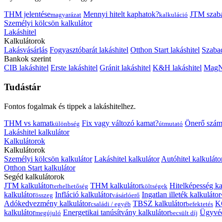
THM jelentése
Mennyi hitelt kaphatok?
JTM szab
magyarázat
kalkuláció
Személyi kölcsön kalkulátor
Lakáshitel
Kalkulátorok
Lakásvásárlás
Fogyasztóbarát lakáshitel
Otthon Start lakáshitel
Szabad
Bankok szerint
CIB lakáshitel
Erste lakáshitel
Gránit lakáshitel
K&H lakáshitel
MagNe
Tudástár
Fontos fogalmak és tippek a lakáshitelhez.
THM vs kamat
Fix vagy változó kamat?
Önerő szám
különbség
útmutató
Lakáshitel kalkulátor
Kalkulátorok
Kalkulátorok
Személyi kölcsön kalkulátor
Lakáshitel kalkulátor
Autóhitel kalkuláto
Otthon Start kalkulátor
Segéd kalkulátorok
JTM kalkulátor
THM kalkulátor
Hitelképesség ka
terhelhetőség
költségek
kalkulátor
Infláció kalkulátor
Ingatlan illeték kalkulátor
összeg
vásárlóerő
Adókedvezmény kalkulátor
TBSZ kalkulátor
K
családi / egyéb
befektetés
kalkulátor
Energetikai tanúsítvány kalkulátor
Ügyvéd
megújuló
becsült díj