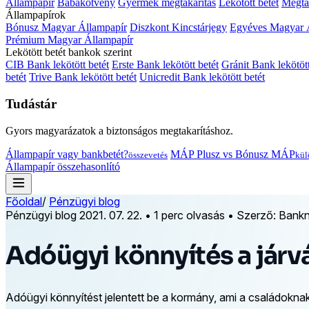
Állampapír
Babakötvény
Gyermek megtakarítás
Lekötött betét
Megtak
Állampapírok
Bónusz Magyar Állampapír
Diszkont Kincstárjegy
Egyéves Magyar 
Prémium Magyar Állampapír
Lekötött betét bankok szerint
CIB Bank lekötött betét
Erste Bank lekötött betét
Gránit Bank lekötött
betét
Trive Bank lekötött betét
Unicredit Bank lekötött betét
Tudástár
Gyors magyarázatok a biztonságos megtakarításhoz.
Állampapír vagy bankbetét?
MÁP Plusz vs Bónusz MÁP
összevetés
kül
Állampapír összehasonlító
Főoldal
/
Pénzügyi blog
Pénzügyi blog
2021. 07. 22.
•
1 perc olvasás
•
Szerző: Bankn
Adóügyi könnyítés a járv
Adóügyi könnyítést jelentett be a kormány, ami a családokna