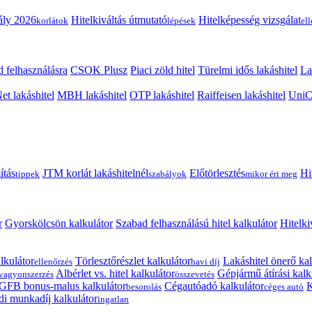
ály 2026
Hitelkiváltás útmutató
Hitelképesség vizsgálat
korlátok
lépések
el
 felhasználásra
CSOK Plusz
Piaci zöld hitel
Türelmi idős lakáshitel
La
t lakáshitel
MBH lakáshitel
OTP lakáshitel
Raiffeisen lakáshitel
UniCr
ítás
JTM korlát lakáshitelnél
Előtörlesztés
Hi
tippek
szabályok
mikor éri meg
r
Gyorskölcsön kalkulátor
Szabad felhasználású hitel kalkulátor
Hitelki
lkulátor
Törlesztőrészlet kalkulátor
Lakáshitel önerő kal
ellenőrzés
havi díj
Albérlet vs. hitel kalkulátor
Gépjármű átírási kalk
vagyonszerzés
összevetés
GFB bonus-malus kalkulátor
Cégautóadó kalkulátor
K
besorolás
céges autó
i munkadíj kalkulátor
ingatlan