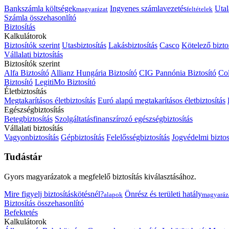
Bankszámla költségek
Ingyenes számlavezetés
Utal
magyarázat
feltételek
Számla összehasonlító
Biztosítás
Kalkulátorok
Biztosítók szerint
Utasbiztosítás
Lakásbiztosítás
Casco
Kötelező bizto
Vállalati biztosítás
Biztosítók szerint
Alfa Biztosító
Allianz Hungária Biztosító
CIG Pannónia Biztosító
Col
Biztosító
LegitiMo Biztosító
Életbiztosítás
Megtakarításos életbiztosítás
Euró alapú megtakarításos életbiztosítás
Egészségbiztosítás
Betegbiztosítás
Szolgáltatásfinanszírozó egészségbiztosítás
Vállalati biztosítás
Vagyonbiztosítás
Gépbiztosítás
Felelősségbiztosítás
Jogvédelmi biztos
Tudástár
Gyors magyarázatok a megfelelő biztosítás kiválasztásához.
Mire figyelj biztosításkötésnél?
Önrész és területi hatály
alapok
magyaráz
Biztosítás összehasonlító
Befektetés
Kalkulátorok