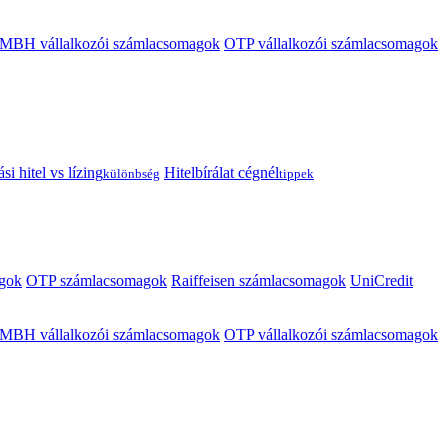
MBH vállalkozói számlacsomagok
OTP vállalkozói számlacsomagok
i hitel vs lízing
Hitelbírálat cégnél
különbség
tippek
gok
OTP számlacsomagok
Raiffeisen számlacsomagok
UniCredit
MBH vállalkozói számlacsomagok
OTP vállalkozói számlacsomagok