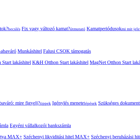
tok?
Fix vagy változó kamat?
Kamatperiódusok
becslés
útmutató
mi mit jele
abaváró
Munkáshitel
Falusi CSOK támogatás
 Start lakáshitel
K&H Otthon Start lakáshitel
MagNet Otthon Start laká
aváró: mire figyelj?
Igénylés menete
Szükséges dokumen
tippek
lépések
ámla
Egyéni vállalkozói bankszámla
Kártya MAX+
Széchenyi likviditási hitel MAX+
Széchenyi beruházási h