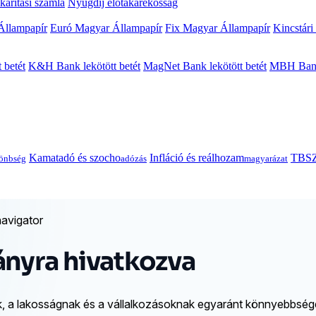
arítási számla
Nyugdíj előtakarékosság
Állampapír
Euró Magyar Állampapír
Fix Magyar Állampapír
Kincstári
 betét
K&H Bank lekötött betét
MagNet Bank lekötött betét
MBH Bank 
Kamatadó és szocho
Infláció és reálhozam
TBSZ
önbség
adózás
magyarázat
avigator
ányra hivatkozva
k, a lakosságnak és a vállalkozásoknak egyaránt könnyebbséget