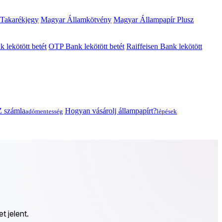
 Takarékjegy
Magyar Államkötvény
Magyar Állampapír Plusz
lekötött betét
OTP Bank lekötött betét
Raiffeisen Bank lekötött
 számla
Hogyan vásárolj állampapírt?
adómentesség
lépések
 jelent.