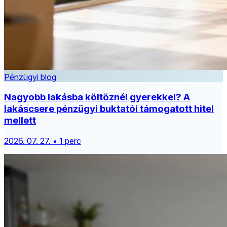
Pénzügyi blog
Nagyobb lakásba költöznél gyerekkel? A
lakáscsere pénzügyi buktatói támogatott hitel
mellett
2026. 07. 27. • 1 perc