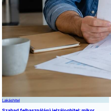
Lakáshitel
Szabad felhasználású jelzáloghitel: mikor