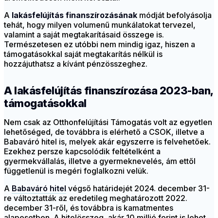
A
lakásfelújítás
finanszírozásának
módját befolyásolja
tehát, hogy milyen volumenű munkálatokat tervezel,
valamint a saját megtakarításaid összege is.
Természetesen ez utóbbi nem mindig igaz, hiszen a
támogatásokkal saját megtakarítás nélkül is
hozzájuthatsz a kívánt pénzösszeghez.
A lakásfelújítás finanszírozása 2023-ban,
támogatásokkal
Nem csak az Otthonfelújítási Támogatás volt az egyetlen
lehetőséged, de továbbra is elérhető a CSOK, illetve a
Babaváró hitel is, melyek akár egyszerre is felvehetőek.
Ezekhez persze kapcsolódik feltételként a
gyermekvállalás, illetve a gyermeknevelés, ám ettől
függetlenül is megéri foglalkozni velük.
A
Babaváró hitel
végső határidejét 2024. december 31-
re változtatták az eredetileg meghatározott 2022.
december 31-ről, és továbbra is kamatmentes
alapesetben. A hitelösszeg, akár 10 millió forint is lehet,