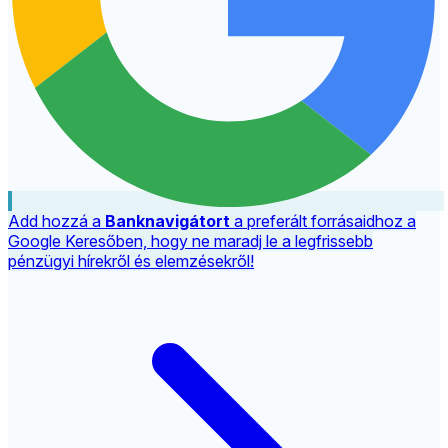
Add hozzá a
Banknavigátort
a preferált forrásaidhoz a
Google Keresőben, hogy ne maradj le a legfrissebb
pénzügyi hírekről és elemzésekről!