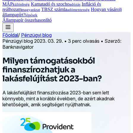
MÁP
Kamatadó és szocho
Infláció és
különbség
adózás
reálhozam
TBSZ számla
Hogyan vásárolj
magyarázat
adómentesség
állampapírt?
lépések
Állampapír összehasonlító
Főoldal
/
Pénzügyi blog
Pénzügyi blog
2023. 03. 29.
•
3 perc olvasás
•
Szerző:
Banknavigator
Milyen támogatásokból
finanszírozhatjuk a
lakásfelújítást 2023-ban?
A lakásfelújítást finanszírozása 2023-ban sem lett
könnyebb, mint a korábbi években, de azért akadnak
lehetőségek, amik segítséget nyújthatnak.