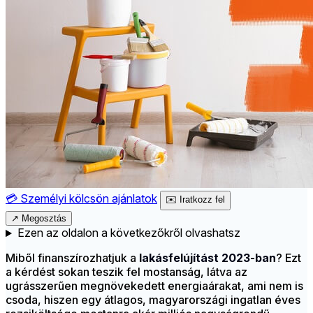
💳
Személyi kölcsön ajánlatok
✉️
Iratkozz fel
↗
Megosztás
Ezen az oldalon a következőkről olvashatsz
Miből finanszírozhatjuk a
lakásfelújítást 2023-ban
? Ezt
a kérdést sokan teszik fel mostanság, látva az
ugrásszerűen megnövekedett energiaárakat, ami nem is
csoda, hiszen egy átlagos, magyarországi ingatlan éves