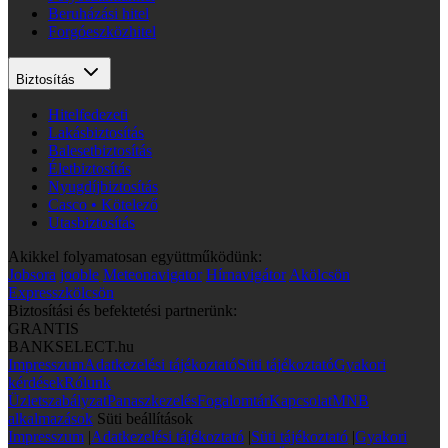
Beruházási hitel
Forgóeszközhitel
Biztosítás
Hitelfedezeti
Lakásbiztosítás
Balesetbiztosítás
Életbiztosítás
Nyugdíjbiztosítás
Casco • Kötelező
Utasbiztosítás
Akikkel folyamatosan együttműködünk:
Jobsora
jooble
Meteonavigator
Hírnavigátor
Akölcsön
Expresszkölcsön
Biztosítási és befektetési partnerünk:
GRANTIS
BANKSELECT.hu
Impresszum
Adatkezelési tájékoztató
Süti tájékoztató
Gyakori
kérdések
Rólunk
Üzletszabályzat
Panaszkezelés
Fogalomtár
Kapcsolat
MNB
alkalmazások
Süti beállítások
Impresszum
|
Adatkezelési tájékoztató
|
Süti tájékoztató
|
Gyakori