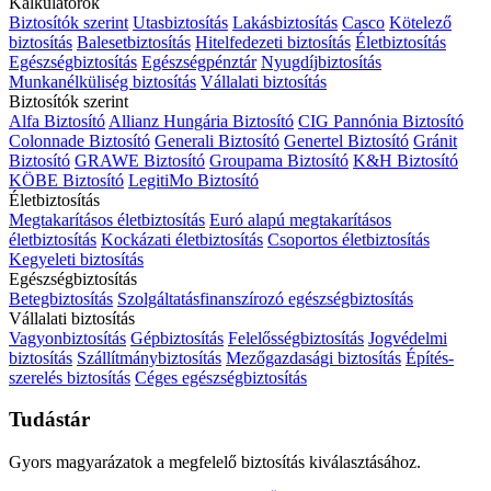
Kalkulátorok
Biztosítók szerint
Utasbiztosítás
Lakásbiztosítás
Casco
Kötelező
biztosítás
Balesetbiztosítás
Hitelfedezeti biztosítás
Életbiztosítás
Egészségbiztosítás
Egészségpénztár
Nyugdíjbiztosítás
Munkanélküliség biztosítás
Vállalati biztosítás
Biztosítók szerint
Alfa Biztosító
Allianz Hungária Biztosító
CIG Pannónia Biztosító
Colonnade Biztosító
Generali Biztosító
Genertel Biztosító
Gránit
Biztosító
GRAWE Biztosító
Groupama Biztosító
K&H Biztosító
KÖBE Biztosító
LegitiMo Biztosító
Életbiztosítás
Megtakarításos életbiztosítás
Euró alapú megtakarításos
életbiztosítás
Kockázati életbiztosítás
Csoportos életbiztosítás
Kegyeleti biztosítás
Egészségbiztosítás
Betegbiztosítás
Szolgáltatásfinanszírozó egészségbiztosítás
Vállalati biztosítás
Vagyonbiztosítás
Gépbiztosítás
Felelősségbiztosítás
Jogvédelmi
biztosítás
Szállítmánybiztosítás
Mezőgazdasági biztosítás
Építés-
szerelés biztosítás
Céges egészségbiztosítás
Tudástár
Gyors magyarázatok a megfelelő biztosítás kiválasztásához.