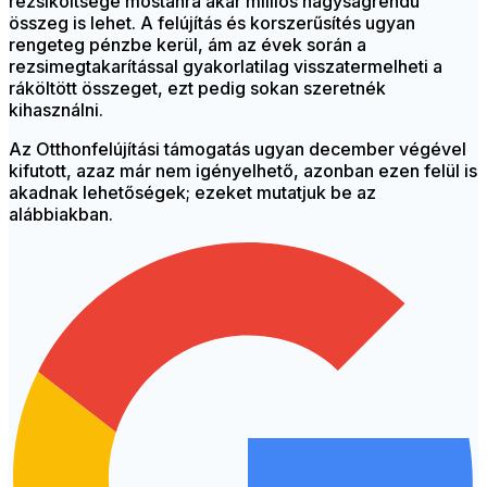
rezsiköltsége mostanra akár milliós nagyságrendű
összeg is lehet. A felújítás és korszerűsítés ugyan
rengeteg pénzbe kerül, ám az évek során a
rezsimegtakarítással gyakorlatilag visszatermelheti a
ráköltött összeget, ezt pedig sokan szeretnék
kihasználni.
Az Otthonfelújítási támogatás ugyan december végével
kifutott, azaz már nem igényelhető, azonban ezen felül is
akadnak lehetőségek; ezeket mutatjuk be az
alábbiakban.