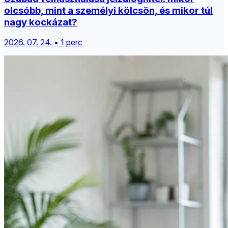
olcsóbb, mint a személyi kölcsön, és mikor túl
nagy kockázat?
2026. 07. 24. • 1 perc