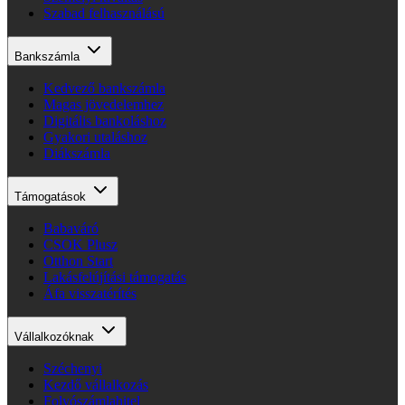
Szabad felhasználású
Bankszámla
Kedvező bankszámla
Magas jövedelemhez
Digitális bankoláshoz
Gyakori utaláshoz
Diákszámla
Támogatások
Babaváró
CSOK Plusz
Otthon Start
Lakásfelújítási támogatás
Áfa visszatérítés
Vállalkozóknak
Széchenyi
Kezdő vállalkozás
Folyószámlahitel