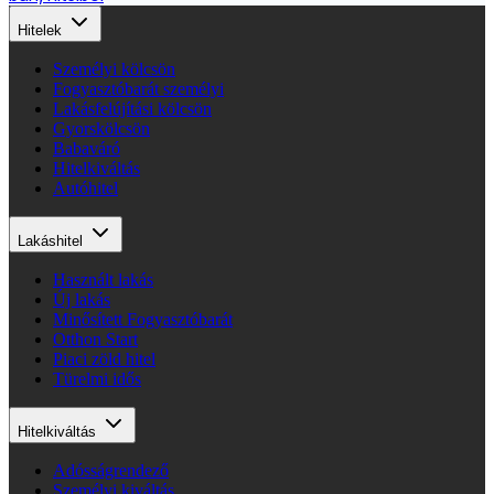
Hitelek
Személyi kölcsön
Fogyasztóbarát személyi
Lakásfelújítási kölcsön
Gyorskölcsön
Babaváró
Hitelkiváltás
Autóhitel
Lakáshitel
Használt lakás
Új lakás
Minősített Fogyasztóbarát
Otthon Start
Piaci zöld hitel
Türelmi idős
Hitelkiváltás
Adósságrendező
Személyi kiváltás