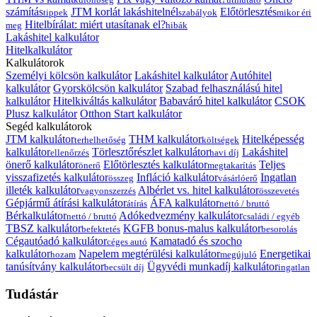
számítás
JTM korlát lakáshitelnél
Előtörlesztés
tippek
szabályok
mikor éri
Hitelbírálat: miért utasítanak el?
meg
hibák
Lakáshitel kalkulátor
Hitelkalkulátor
Kalkulátorok
Személyi kölcsön kalkulátor
Lakáshitel kalkulátor
Autóhitel
kalkulátor
Gyorskölcsön kalkulátor
Szabad felhasználású hitel
kalkulátor
Hitelkiváltás kalkulátor
Babaváró hitel kalkulátor
CSOK
Plusz kalkulátor
Otthon Start kalkulátor
Segéd kalkulátorok
JTM kalkulátor
THM kalkulátor
Hitelképesség
terhelhetőség
költségek
kalkulátor
Törlesztőrészlet kalkulátor
Lakáshitel
ellenőrzés
havi díj
önerő kalkulátor
Előtörlesztés kalkulátor
Teljes
önerő
megtakarítás
visszafizetés kalkulátor
Infláció kalkulátor
Ingatlan
összeg
vásárlóerő
illeték kalkulátor
Albérlet vs. hitel kalkulátor
vagyonszerzés
összevetés
Gépjármű átírási kalkulátor
ÁFA kalkulátor
átírás
nettó / bruttó
Bérkalkulátor
Adókedvezmény kalkulátor
nettó / bruttó
családi / egyéb
TBSZ kalkulátor
KGFB bonus-malus kalkulátor
befektetés
besorolás
Cégautóadó kalkulátor
Kamatadó és szocho
céges autó
kalkulátor
Napelem megtérülési kalkulátor
Energetikai
hozam
megújuló
tanúsítvány kalkulátor
Ügyvédi munkadíj kalkulátor
becsült díj
ingatlan
Tudástár