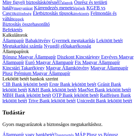
Mire figyelj biztosításkötésnél?
Önrész és területi
alapok
hatály
Kárrendezés menete
KGFB vs
magyarázat
lépések
Casco
Életbiztosítás típusok
Felmondás és
különbség
áttekintés
váltás
tippek
Biztosítás összehasonlító
Befektetés
Kalkulátorok
Állampapír
Babakötvény
Gyermek megtakarítás
Lekötött betét
Megtakarítási számla
Nyugdíj előtakarékosság
Állampapírok
Bónusz Magyar Állampapír
Diszkont Kincstárjegy
Egyéves Magyar
Állampapír
Euró Magyar Állampapír
Fix Magyar Állampapír
Kincstári Takarékjegy
Magyar Államkötvény
Magyar Állampapír
Plusz
Prémium Magyar Állampapír
Lekötött betét bankok szerint
CIB Bank lekötött betét
Erste Bank lekötött betét
Gránit Bank
lekötött betét
K&H Bank lekötött betét
MagNet Bank lekötött betét
MBH Bank lekötött betét
OTP Bank lekötött betét
Raiffeisen Bank
lekötött betét
Trive Bank lekötött betét
Unicredit Bank lekötött betét
Tudástár
Gyors magyarázatok a biztonságos megtakarításhoz.
Állampapír vagy bankbetét?
MÁP Plusz vs Bónusz
összevetés