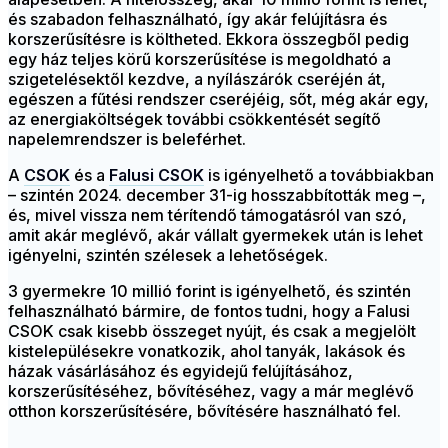
és szabadon felhasználható, így akár felújításra és
korszerűsítésre is költheted. Ekkora összegből pedig
egy ház teljes körű korszerűsítése is megoldható a
szigetelésektől kezdve, a nyílászárók cseréjén át,
egészen a fűtési rendszer cseréjéig, sőt, még akár egy,
az energiaköltségek további csökkentését segítő
napelemrendszer is beleférhet.
A
CSOK
és a
Falusi CSOK
is igényelhető a továbbiakban
– szintén 2024. december 31-ig hosszabbították meg –,
és, mivel vissza nem térítendő támogatásról van szó,
amit akár meglévő, akár vállalt gyermekek után is lehet
igényelni, szintén szélesek a lehetőségek.
3 gyermekre 10 millió forint is igényelhető, és szintén
felhasználható bármire, de fontos tudni, hogy a Falusi
CSOK csak kisebb összeget nyújt, és csak a megjelölt
kistelepülésekre vonatkozik, ahol tanyák, lakások és
házak vásárlásához és egyidejű felújításához,
korszerűsítéséhez, bővítéséhez, vagy a már meglévő
otthon korszerűsítésére, bővítésére használható fel.