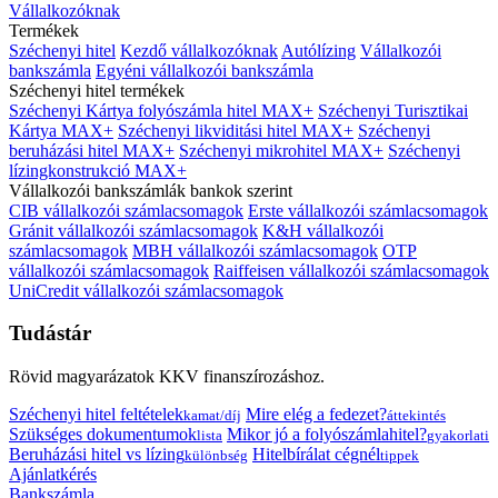
Vállalkozóknak
Termékek
Széchenyi hitel
Kezdő vállalkozóknak
Autólízing
Vállalkozói
bankszámla
Egyéni vállalkozói bankszámla
Széchenyi hitel termékek
Széchenyi Kártya folyószámla hitel MAX+
Széchenyi Turisztikai
Kártya MAX+
Széchenyi likviditási hitel MAX+
Széchenyi
beruházási hitel MAX+
Széchenyi mikrohitel MAX+
Széchenyi
lízingkonstrukció MAX+
Vállalkozói bankszámlák bankok szerint
CIB vállalkozói számlacsomagok
Erste vállalkozói számlacsomagok
Gránit vállalkozói számlacsomagok
K&H vállalkozói
számlacsomagok
MBH vállalkozói számlacsomagok
OTP
vállalkozói számlacsomagok
Raiffeisen vállalkozói számlacsomagok
UniCredit vállalkozói számlacsomagok
Tudástár
Rövid magyarázatok KKV finanszírozáshoz.
Széchenyi hitel feltételek
Mire elég a fedezet?
kamat/díj
áttekintés
Szükséges dokumentumok
Mikor jó a folyószámlahitel?
lista
gyakorlati
Beruházási hitel vs lízing
Hitelbírálat cégnél
különbség
tippek
Ajánlatkérés
Bankszámla