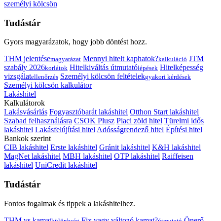
személyi kölcsön
Tudástár
Gyors magyarázatok, hogy jobb döntést hozz.
THM jelentése
Mennyi hitelt kaphatok?
JTM
magyarázat
kalkuláció
szabály 2026
Hitelkiváltás útmutató
Hitelképesség
korlátok
lépések
vizsgálat
Személyi kölcsön feltételek
ellenőrzés
gyakori kérdések
Személyi kölcsön kalkulátor
Lakáshitel
Kalkulátorok
Lakásvásárlás
Fogyasztóbarát lakáshitel
Otthon Start lakáshitel
Szabad felhasználásra
CSOK Plusz
Piaci zöld hitel
Türelmi idős
lakáshitel
Lakásfelújítási hitel
Adósságrendező hitel
Építési hitel
Bankok szerint
CIB lakáshitel
Erste lakáshitel
Gránit lakáshitel
K&H lakáshitel
MagNet lakáshitel
MBH lakáshitel
OTP lakáshitel
Raiffeisen
lakáshitel
UniCredit lakáshitel
Tudástár
Fontos fogalmak és tippek a lakáshitelhez.
THM vs kamat
Fix vagy változó kamat?
Önerő
különbség
útmutató