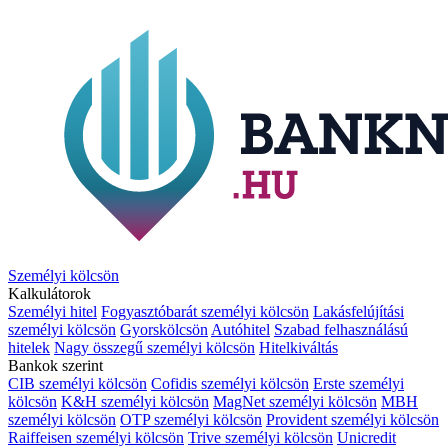
Személyi kölcsön
Kalkulátorok
Személyi hitel
Fogyasztóbarát személyi kölcsön
Lakásfelújítási
személyi kölcsön
Gyorskölcsön
Autóhitel
Szabad felhasználású
hitelek
Nagy összegű személyi kölcsön
Hitelkiváltás
Bankok szerint
CIB személyi kölcsön
Cofidis személyi kölcsön
Erste személyi
kölcsön
K&H személyi kölcsön
MagNet személyi kölcsön
MBH
személyi kölcsön
OTP személyi kölcsön
Provident személyi kölcsön
Raiffeisen személyi kölcsön
Trive személyi kölcsön
Unicredit