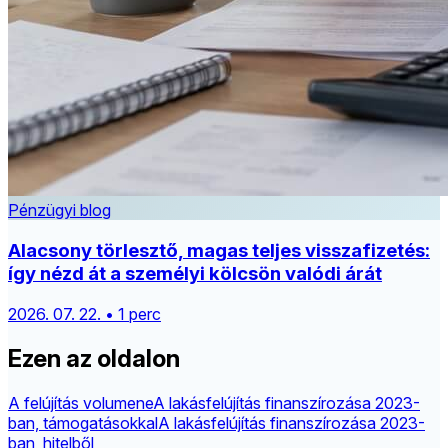
Pénzügyi blog
Alacsony törlesztő, magas teljes visszafizetés:
így nézd át a személyi kölcsön valódi árát
2026. 07. 22. • 1 perc
Ezen az oldalon
A felújítás volumene
A lakásfelújítás finanszírozása 2023-
ban, támogatásokkal
A lakásfelújítás finanszírozása 2023-
ban, hitelből