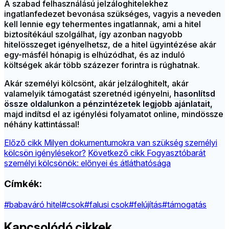
A szabad felhasználású jelzáloghitelekhez
ingatlanfedezet bevonása szükséges, vagyis a neveden
kell lennie egy tehermentes ingatlannak, ami a hitel
biztosítékául szolgálhat, így azonban nagyobb
hitelösszeget igényelhetsz, de a hitel ügyintézése akár
egy-másfél hónapig is elhúzódhat, és az induló
költségek akár több százezer forintra is rúghatnak.
Akár személyi kölcsönt, akár jelzáloghitelt, akár
valamelyik támogatást szeretnéd igényelni,
hasonlítsd
össze oldalunkon a pénzintézetek legjobb ajánlatait,
majd indítsd el az igénylési folyamatot online, mindössze
néhány kattintással!
Előző cikk
Milyen dokumentumokra van szükség személyi
kölcsön igénylésekor?
Következő cikk
Fogyasztóbarát
személyi kölcsönök: előnyei és átláthatósága
Címkék:
#babaváró hitel
#csok
#falusi csok
#felújítás
#támogatás
Kapcsolódó cikkek