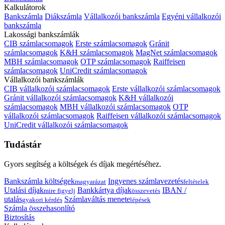
Kalkulátorok
Bankszámla
Diákszámla
Vállalkozói bankszámla
Egyéni vállalkozói
bankszámla
Lakossági bankszámlák
CIB számlacsomagok
Erste számlacsomagok
Gránit
számlacsomagok
K&H számlacsomagok
MagNet számlacsomagok
MBH számlacsomagok
OTP számlacsomagok
Raiffeisen
számlacsomagok
UniCredit számlacsomagok
Vállalkozói bankszámlák
CIB vállalkozói számlacsomagok
Erste vállalkozói számlacsomagok
Gránit vállalkozói számlacsomagok
K&H vállalkozói
számlacsomagok
MBH vállalkozói számlacsomagok
OTP
vállalkozói számlacsomagok
Raiffeisen vállalkozói számlacsomagok
UniCredit vállalkozói számlacsomagok
Tudástár
Gyors segítség a költségek és díjak megértéséhez.
Bankszámla költségek
Ingyenes számlavezetés
magyarázat
feltételek
Utalási díjak
Bankkártya díjak
IBAN /
mire figyelj
összevetés
utalás
Számlaváltás menete
gyakori kérdés
lépések
Számla összehasonlító
Biztosítás