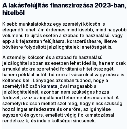
A lakásfelújítás finanszírozása 2023-ban,
hitelből
Kisebb munkálatokhoz egy személyi kölcsön is
elegendő lehet, ám érdemes mind kisebb, mind nagyobb
volumenű felújítás esetén a szabad felhasználású, vagy
épp a kifejezetten felújításra, korszerűsítésre, illetve
bővítésre folyósított jelzáloghitelek lehetőségét is.
A személyi kölcsön és a szabad felhasználású
jelzáloghitel abban az esetben lehet ideális, ha nem csak
a munkálatokra szeretnéd fordítani a hitel összegét,
hanem például autót, bútorokat vásárolnál vagy másra is
költened kell. Lényeges azonban tudnod, hogy a
személyi kölcsön
kamata
jóval magasabb a
jelzáloghitelénél, azonban nem szükséges hozzá
fedezet, azaz az ingatlanod tehermentes maradhat. A
személyi kölcsön mellett szól még, hogy nincs szükség
hozzá ingatlanfedezetre és önerőre, az igénylése
egyszerű és gyors, emellett végig fix kamatozással
rendelkezik, és induló költségei sincsenek.