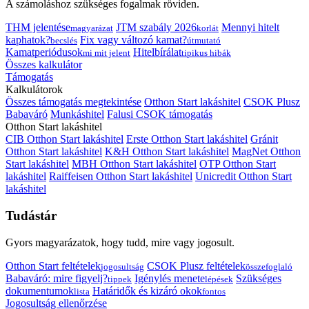
A számoláshoz szükséges fogalmak röviden.
THM jelentése
JTM szabály 2026
Mennyi hitelt
magyarázat
korlát
kaphatok?
Fix vagy változó kamat?
becslés
útmutató
Kamatperiódusok
Hitelbírálat
mi mit jelent
tipikus hibák
Összes kalkulátor
Támogatás
Kalkulátorok
Összes támogatás megtekintése
Otthon Start lakáshitel
CSOK Plusz
Babaváró
Munkáshitel
Falusi CSOK támogatás
Otthon Start lakáshitel
CIB Otthon Start lakáshitel
Erste Otthon Start lakáshitel
Gránit
Otthon Start lakáshitel
K&H Otthon Start lakáshitel
MagNet Otthon
Start lakáshitel
MBH Otthon Start lakáshitel
OTP Otthon Start
lakáshitel
Raiffeisen Otthon Start lakáshitel
Unicredit Otthon Start
lakáshitel
Tudástár
Gyors magyarázatok, hogy tudd, mire vagy jogosult.
Otthon Start feltételek
CSOK Plusz feltételek
jogosultság
összefoglaló
Babaváró: mire figyelj?
Igénylés menete
Szükséges
tippek
lépések
dokumentumok
Határidők és kizáró okok
lista
fontos
Jogosultság ellenőrzése