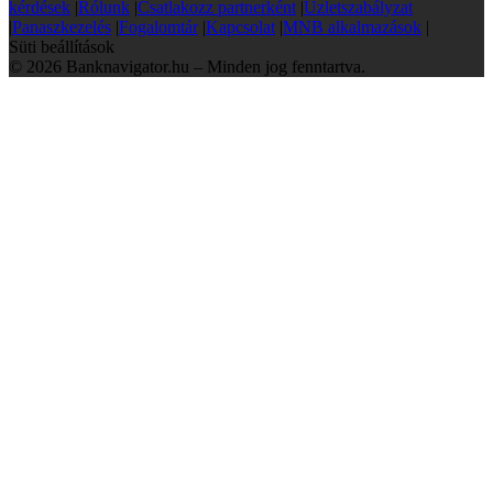
kérdések
|
Rólunk
|
Csatlakozz partnerként
|
Üzletszabályzat
|
Panaszkezelés
|
Fogalomtár
|
Kapcsolat
|
MNB alkalmazások
|
Süti beállítások
© 2026 Banknavigator.hu – Minden jog fenntartva.