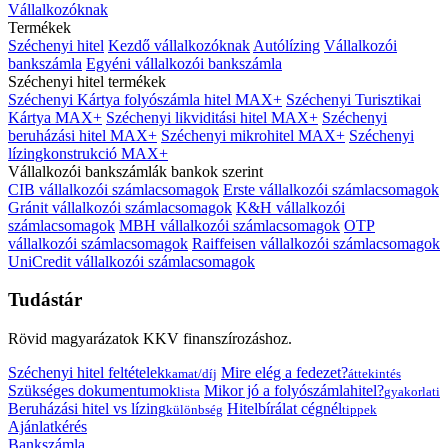
Vállalkozóknak
Termékek
Széchenyi hitel
Kezdő vállalkozóknak
Autólízing
Vállalkozói
bankszámla
Egyéni vállalkozói bankszámla
Széchenyi hitel termékek
Széchenyi Kártya folyószámla hitel MAX+
Széchenyi Turisztikai
Kártya MAX+
Széchenyi likviditási hitel MAX+
Széchenyi
beruházási hitel MAX+
Széchenyi mikrohitel MAX+
Széchenyi
lízingkonstrukció MAX+
Vállalkozói bankszámlák bankok szerint
CIB vállalkozói számlacsomagok
Erste vállalkozói számlacsomagok
Gránit vállalkozói számlacsomagok
K&H vállalkozói
számlacsomagok
MBH vállalkozói számlacsomagok
OTP
vállalkozói számlacsomagok
Raiffeisen vállalkozói számlacsomagok
UniCredit vállalkozói számlacsomagok
Tudástár
Rövid magyarázatok KKV finanszírozáshoz.
Széchenyi hitel feltételek
Mire elég a fedezet?
kamat/díj
áttekintés
Szükséges dokumentumok
Mikor jó a folyószámlahitel?
lista
gyakorlati
Beruházási hitel vs lízing
Hitelbírálat cégnél
különbség
tippek
Ajánlatkérés
Bankszámla