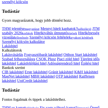
személyi kölcsön
Tudástár
Gyors magyarázatok, hogy jobb döntést hozz.
THM jelentése
Mennyi hitelt kaphatok?
JTM
magyarázat
kalkuláció
szabály 2026
Hitelkiváltás útmutató
Hitelképesség
korlátok
lépések
vizsgálat
Személyi kölcsön feltételek
ellenőrzés
gyakori kérdések
Személyi kölcsön kalkulátor
Lakáshitel
Kalkulátorok
Lakásvásárlás
Fogyasztóbarát lakáshitel
Otthon Start lakáshitel
Szabad felhasználásra
CSOK Plusz
Piaci zöld hitel
Türelmi idős
lakáshitel
Lakásfelújítási hitel
Adósságrendező hitel
Építési hitel
Bankok szerint
CIB lakáshitel
Erste lakáshitel
Gránit lakáshitel
K&H lakáshitel
MagNet lakáshitel
MBH lakáshitel
OTP lakáshitel
Raiffeisen
lakáshitel
UniCredit lakáshitel
Tudástár
Fontos fogalmak és tippek a lakáshitelhez.
THM vs kamat
Fix vagy változó kamat?
Önerő
különbség
útmutató