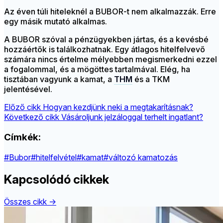
Az éven túli hiteleknél a BUBOR-t nem alkalmazzák. Erre
egy másik mutató alkalmas.
A BUBOR szóval a pénzügyekben jártas, és a kevésbé
hozzáértők is találkozhatnak. Egy átlagos hitelfelvevő
számára nincs értelme mélyebben megismerkedni ezzel
a fogalommal, és a mögöttes tartalmával. Elég, ha
tisztában vagyunk a kamat, a
THM
és a TKM
jelentésével.
Előző cikk
Hogyan kezdjünk neki a megtakarításnak?
Következő cikk
Vásároljunk jelzáloggal terhelt ingatlant?
Címkék:
#Bubor
#hitelfelvétel
#kamat
#változó kamatozás
Kapcsolódó cikkek
Összes cikk →