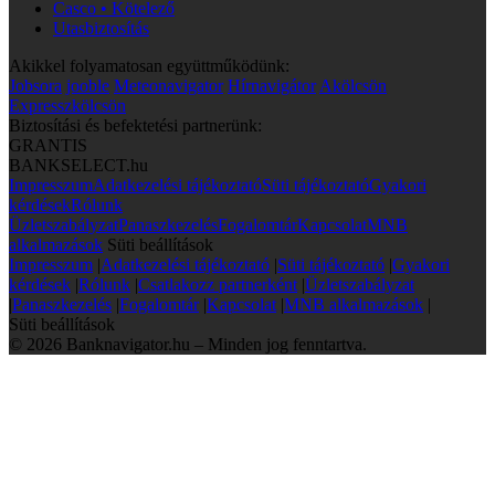
Casco • Kötelező
Utasbiztosítás
Akikkel folyamatosan együttműködünk:
Jobsora
jooble
Meteonavigator
Hírnavigátor
Akölcsön
Expresszkölcsön
Biztosítási és befektetési partnerünk:
GRANTIS
BANKSELECT.hu
Impresszum
Adatkezelési tájékoztató
Süti tájékoztató
Gyakori
kérdések
Rólunk
Üzletszabályzat
Panaszkezelés
Fogalomtár
Kapcsolat
MNB
alkalmazások
Süti beállítások
Impresszum
|
Adatkezelési tájékoztató
|
Süti tájékoztató
|
Gyakori
kérdések
|
Rólunk
|
Csatlakozz partnerként
|
Üzletszabályzat
|
Panaszkezelés
|
Fogalomtár
|
Kapcsolat
|
MNB alkalmazások
|
Süti beállítások
© 2026 Banknavigator.hu – Minden jog fenntartva.