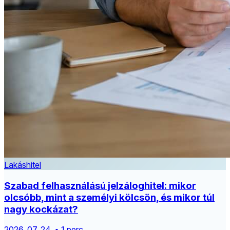
Lakáshitel
Szabad felhasználású jelzáloghitel: mikor
olcsóbb, mint a személyi kölcsön, és mikor túl
nagy kockázat?
2026. 07. 24. • 1 perc