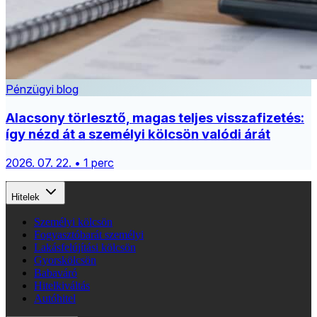
Pénzügyi blog
Alacsony törlesztő, magas teljes visszafizetés:
így nézd át a személyi kölcsön valódi árát
2026. 07. 22. • 1 perc
Hitelek
Személyi kölcsön
Fogyasztóbarát személyi
Lakásfelújítási kölcsön
Gyorskölcsön
Babaváró
Hitelkiváltás
Autóhitel