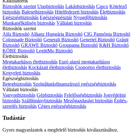
Kalkulátorok
Biztosítók szerint
Utasbiztosítás
Lakásbiztosítás
Casco
Kötelező
biztosítás
Balesetbiztosítás
Hitelfedezeti biztosítás
Életbiztosítás
Egészségbiztosítás
Egészségpénztár
Nyugdíjbiztosítás
Munkanélküliség biztosítás
Vállalati biztosítás
Biztosítók szerint
Alfa Biztosító
Allianz Hungária Biztosító
CIG Pannónia Biztosító
Colonnade Biztosító
Generali Biztosító
Genertel Biztosító
Gránit
Biztosító
GRAWE Biztosító
Groupama Biztosító
K&H Biztosító
KÖBE Biztosító
LegitiMo Biztosító
Életbiztosítás
Megtakarításos életbiztosítás
Euró alapú megtakarításos
életbiztosítás
Kockázati életbiztosítás
Csoportos életbiztosítás
Kegyeleti biztosítás
Egészségbiztosítás
Betegbiztosítás
Szolgáltatásfinanszírozó egészségbiztosítás
Vállalati biztosítás
Vagyonbiztosítás
Gépbiztosítás
Felelősségbiztosítás
Jogvédelmi
biztosítás
Szállítmánybiztosítás
Mezőgazdasági biztosítás
Építés-
szerelés biztosítás
Céges egészségbiztosítás
Tudástár
Gyors magyarázatok a megfelelő biztosítás kiválasztásához.