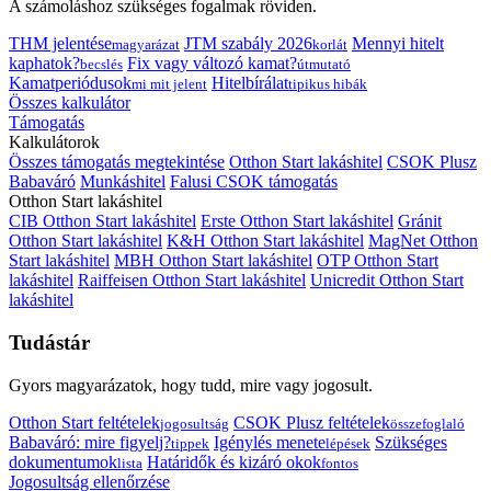
A számoláshoz szükséges fogalmak röviden.
THM jelentése
JTM szabály 2026
Mennyi hitelt
magyarázat
korlát
kaphatok?
Fix vagy változó kamat?
becslés
útmutató
Kamatperiódusok
Hitelbírálat
mi mit jelent
tipikus hibák
Összes kalkulátor
Támogatás
Kalkulátorok
Összes támogatás megtekintése
Otthon Start lakáshitel
CSOK Plusz
Babaváró
Munkáshitel
Falusi CSOK támogatás
Otthon Start lakáshitel
CIB Otthon Start lakáshitel
Erste Otthon Start lakáshitel
Gránit
Otthon Start lakáshitel
K&H Otthon Start lakáshitel
MagNet Otthon
Start lakáshitel
MBH Otthon Start lakáshitel
OTP Otthon Start
lakáshitel
Raiffeisen Otthon Start lakáshitel
Unicredit Otthon Start
lakáshitel
Tudástár
Gyors magyarázatok, hogy tudd, mire vagy jogosult.
Otthon Start feltételek
CSOK Plusz feltételek
jogosultság
összefoglaló
Babaváró: mire figyelj?
Igénylés menete
Szükséges
tippek
lépések
dokumentumok
Határidők és kizáró okok
lista
fontos
Jogosultság ellenőrzése