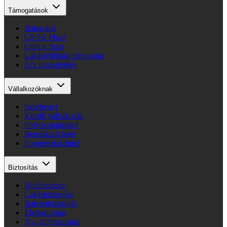
Támogatások
Babaváró
CSOK Plusz
Otthon Start
Lakásfelújítási támogatás
Áfa visszatérítés
Vállalkozóknak
Széchenyi
Kezdő vállalkozás
Folyószámlahitel
Beruházási hitel
Forgóeszközhitel
Biztosítás
Hitelfedezeti
Lakásbiztosítás
Balesetbiztosítás
Életbiztosítás
Nyugdíjbiztosítás