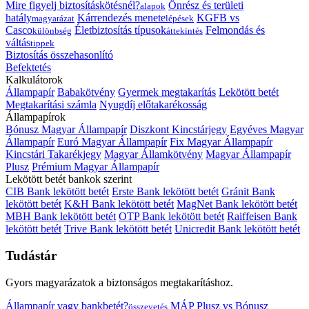
Mire figyelj biztosításkötésnél?
Önrész és területi
alapok
hatály
Kárrendezés menete
KGFB vs
magyarázat
lépések
Casco
Életbiztosítás típusok
Felmondás és
különbség
áttekintés
váltás
tippek
Biztosítás összehasonlító
Befektetés
Kalkulátorok
Állampapír
Babakötvény
Gyermek megtakarítás
Lekötött betét
Megtakarítási számla
Nyugdíj előtakarékosság
Állampapírok
Bónusz Magyar Állampapír
Diszkont Kincstárjegy
Egyéves Magyar
Állampapír
Euró Magyar Állampapír
Fix Magyar Állampapír
Kincstári Takarékjegy
Magyar Államkötvény
Magyar Állampapír
Plusz
Prémium Magyar Állampapír
Lekötött betét bankok szerint
CIB Bank lekötött betét
Erste Bank lekötött betét
Gránit Bank
lekötött betét
K&H Bank lekötött betét
MagNet Bank lekötött betét
MBH Bank lekötött betét
OTP Bank lekötött betét
Raiffeisen Bank
lekötött betét
Trive Bank lekötött betét
Unicredit Bank lekötött betét
Tudástár
Gyors magyarázatok a biztonságos megtakarításhoz.
Állampapír vagy bankbetét?
MÁP Plusz vs Bónusz
összevetés