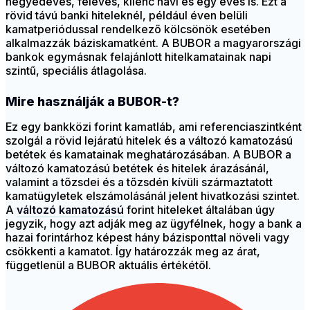
negyedéves, féléves, kilenc havi és egy éves is. Ezt a
rövid távú banki hiteleknél, például éven belüli
kamatperiódussal rendelkező kölcsönök esetében
alkalmazzák báziskamatként. A BUBOR a magyarországi
bankok egymásnak felajánlott hitelkamatainak napi
szintű, speciális átlagolása.
Mire használják a BUBOR-t?
Ez egy bankközi forint kamatláb, ami referenciaszintként
szolgál a rövid lejáratú hitelek és a változó kamatozású
betétek és kamatainak meghatározásában. A BUBOR a
változó kamatozású betétek és hitelek árazásánál,
valamint a tőzsdei és a tőzsdén kívüli származtatott
kamatügyletek elszámolásánál jelent hivatkozási szintet.
A
változó kamatozású
forint hiteleket általában úgy
jegyzik, hogy azt adják meg az ügyfélnek, hogy a bank a
hazai forintárhoz képest hány bázisponttal növeli vagy
csökkenti a kamatot. Így határozzák meg az árat,
függetlenül a BUBOR aktuális értékétől.