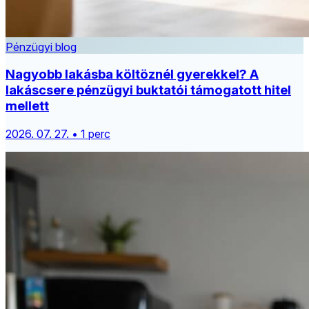
Pénzügyi blog
Nagyobb lakásba költöznél gyerekkel? A
lakáscsere pénzügyi buktatói támogatott hitel
mellett
2026. 07. 27. • 1 perc