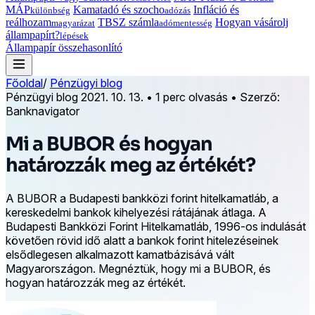
MÁP
Kamatadó és szocho
Infláció és
különbség
adózás
reálhozam
TBSZ számla
Hogyan vásárolj
magyarázat
adómentesség
állampapírt?
lépések
Állampapír összehasonlító
Főoldal
/
Pénzügyi blog
Pénzügyi blog
2021. 10. 13.
•
1 perc olvasás
•
Szerző:
Banknavigator
Mi a BUBOR és hogyan
határozzák meg az értékét?
A BUBOR a Budapesti bankközi forint hitelkamatláb, a
kereskedelmi bankok kihelyezési rátájának átlaga. A
Budapesti Bankközi Forint Hitelkamatláb, 1996-os indulását
követően rövid idő alatt a bankok forint hitelezéseinek
elsődlegesen alkalmazott kamatbázisává vált
Magyarországon. Megnéztük, hogy mi a BUBOR, és
hogyan határozzák meg az értékét.