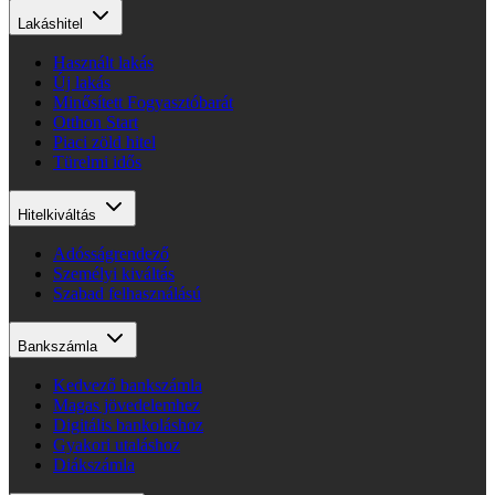
Lakáshitel
Használt lakás
Új lakás
Minősített Fogyasztóbarát
Otthon Start
Piaci zöld hitel
Türelmi idős
Hitelkiváltás
Adósságrendező
Személyi kiváltás
Szabad felhasználású
Bankszámla
Kedvező bankszámla
Magas jövedelemhez
Digitális bankoláshoz
Gyakori utaláshoz
Diákszámla