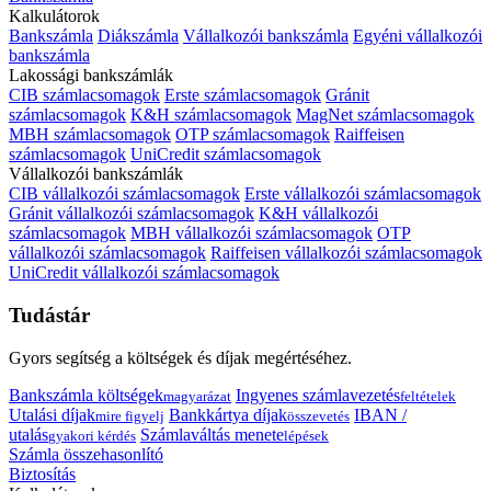
Kalkulátorok
Bankszámla
Diákszámla
Vállalkozói bankszámla
Egyéni vállalkozói
bankszámla
Lakossági bankszámlák
CIB számlacsomagok
Erste számlacsomagok
Gránit
számlacsomagok
K&H számlacsomagok
MagNet számlacsomagok
MBH számlacsomagok
OTP számlacsomagok
Raiffeisen
számlacsomagok
UniCredit számlacsomagok
Vállalkozói bankszámlák
CIB vállalkozói számlacsomagok
Erste vállalkozói számlacsomagok
Gránit vállalkozói számlacsomagok
K&H vállalkozói
számlacsomagok
MBH vállalkozói számlacsomagok
OTP
vállalkozói számlacsomagok
Raiffeisen vállalkozói számlacsomagok
UniCredit vállalkozói számlacsomagok
Tudástár
Gyors segítség a költségek és díjak megértéséhez.
Bankszámla költségek
Ingyenes számlavezetés
magyarázat
feltételek
Utalási díjak
Bankkártya díjak
IBAN /
mire figyelj
összevetés
utalás
Számlaváltás menete
gyakori kérdés
lépések
Számla összehasonlító
Biztosítás