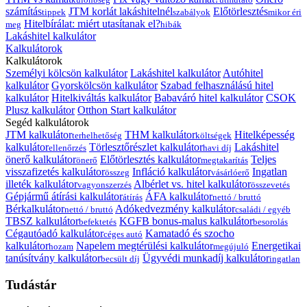
számítás
JTM korlát lakáshitelnél
Előtörlesztés
tippek
szabályok
mikor éri
Hitelbírálat: miért utasítanak el?
meg
hibák
Lakáshitel kalkulátor
Kalkulátorok
Kalkulátorok
Személyi kölcsön kalkulátor
Lakáshitel kalkulátor
Autóhitel
kalkulátor
Gyorskölcsön kalkulátor
Szabad felhasználású hitel
kalkulátor
Hitelkiváltás kalkulátor
Babaváró hitel kalkulátor
CSOK
Plusz kalkulátor
Otthon Start kalkulátor
Segéd kalkulátorok
JTM kalkulátor
THM kalkulátor
Hitelképesség
terhelhetőség
költségek
kalkulátor
Törlesztőrészlet kalkulátor
Lakáshitel
ellenőrzés
havi díj
önerő kalkulátor
Előtörlesztés kalkulátor
Teljes
önerő
megtakarítás
visszafizetés kalkulátor
Infláció kalkulátor
Ingatlan
összeg
vásárlóerő
illeték kalkulátor
Albérlet vs. hitel kalkulátor
vagyonszerzés
összevetés
Gépjármű átírási kalkulátor
ÁFA kalkulátor
átírás
nettó / bruttó
Bérkalkulátor
Adókedvezmény kalkulátor
nettó / bruttó
családi / egyéb
TBSZ kalkulátor
KGFB bonus-malus kalkulátor
befektetés
besorolás
Cégautóadó kalkulátor
Kamatadó és szocho
céges autó
kalkulátor
Napelem megtérülési kalkulátor
Energetikai
hozam
megújuló
tanúsítvány kalkulátor
Ügyvédi munkadíj kalkulátor
becsült díj
ingatlan
Tudástár