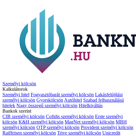
Személyi kölcsön
Kalkulátorok
Személyi hitel
Fogyasztóbarát személyi kölcsön
Lakásfelújítási
személyi kölcsön
Gyorskölcsön
Autóhitel
Szabad felhasználású
hitelek
Nagy összegű személyi kölcsön
Hitelkiváltás
Bankok szerint
CIB személyi kölcsön
Cofidis személyi kölcsön
Erste személyi
kölcsön
K&H személyi kölcsön
MagNet személyi kölcsön
MBH
személyi kölcsön
OTP személyi kölcsön
Provident személyi kölcsön
Raiffeisen személyi kölcsön
Trive személyi kölcsön
Unicredit