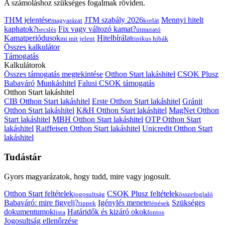
A számoláshoz szükséges fogalmak röviden.
THM jelentése
JTM szabály 2026
Mennyi hitelt
magyarázat
korlát
kaphatok?
Fix vagy változó kamat?
becslés
útmutató
Kamatperiódusok
Hitelbírálat
mi mit jelent
tipikus hibák
Összes kalkulátor
Támogatás
Kalkulátorok
Összes támogatás megtekintése
Otthon Start lakáshitel
CSOK Plusz
Babaváró
Munkáshitel
Falusi CSOK támogatás
Otthon Start lakáshitel
CIB Otthon Start lakáshitel
Erste Otthon Start lakáshitel
Gránit
Otthon Start lakáshitel
K&H Otthon Start lakáshitel
MagNet Otthon
Start lakáshitel
MBH Otthon Start lakáshitel
OTP Otthon Start
lakáshitel
Raiffeisen Otthon Start lakáshitel
Unicredit Otthon Start
lakáshitel
Tudástár
Gyors magyarázatok, hogy tudd, mire vagy jogosult.
Otthon Start feltételek
CSOK Plusz feltételek
jogosultság
összefoglaló
Babaváró: mire figyelj?
Igénylés menete
Szükséges
tippek
lépések
dokumentumok
Határidők és kizáró okok
lista
fontos
Jogosultság ellenőrzése