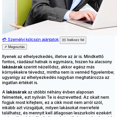
💳
Személyi kölcsön ajánlatok
✉️
Iratkozz fel
↗
Megosztás
Ilyenek az elhelyezkedés, illetve az ár is. Mindkettő
fontos, ráadásul hatnak is egymásra, hiszen ha alacsony
lakásárak
szerint nézelődsz, akkor egész más
környékekre tévedsz, mintha nem is vennéd figyelembe;
ugyanígy az elhelyezkedés nagyban meghatározza az
ingatlan értékét is.
A
lakásárak
az utóbbi néhány évben alaposan
felmentek, ezt nyilván Te is észrevetted. Az okait nem
fogjuk most kifejteni, ez a cikk most nem arról szól,
inkább azt vizsgáljuk, milyen lakásokat merrefelé
találhatsz, és mennyit kell átlagosan leszurkolni ezekért