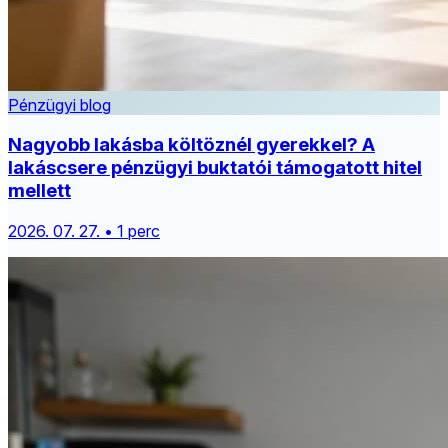
Pénzügyi blog
Nagyobb lakásba költöznél gyerekkel? A
lakáscsere pénzügyi buktatói támogatott hitel
mellett
2026. 07. 27. • 1 perc