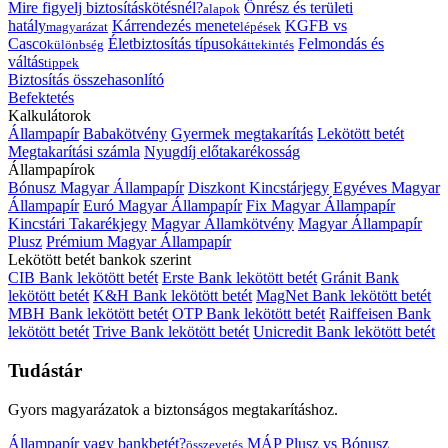
Mire figyelj biztosításkötésnél?
Önrész és területi
alapok
hatály
Kárrendezés menete
KGFB vs
magyarázat
lépések
Casco
Életbiztosítás típusok
Felmondás és
különbség
áttekintés
váltás
tippek
Biztosítás összehasonlító
Befektetés
Kalkulátorok
Állampapír
Babakötvény
Gyermek megtakarítás
Lekötött betét
Megtakarítási számla
Nyugdíj előtakarékosság
Állampapírok
Bónusz Magyar Állampapír
Diszkont Kincstárjegy
Egyéves Magyar
Állampapír
Euró Magyar Állampapír
Fix Magyar Állampapír
Kincstári Takarékjegy
Magyar Államkötvény
Magyar Állampapír
Plusz
Prémium Magyar Állampapír
Lekötött betét bankok szerint
CIB Bank lekötött betét
Erste Bank lekötött betét
Gránit Bank
lekötött betét
K&H Bank lekötött betét
MagNet Bank lekötött betét
MBH Bank lekötött betét
OTP Bank lekötött betét
Raiffeisen Bank
lekötött betét
Trive Bank lekötött betét
Unicredit Bank lekötött betét
Tudástár
Gyors magyarázatok a biztonságos megtakarításhoz.
Állampapír vagy bankbetét?
MÁP Plusz vs Bónusz
összevetés