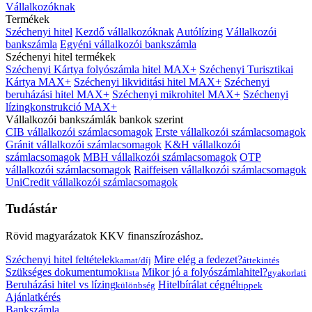
Vállalkozóknak
Termékek
Széchenyi hitel
Kezdő vállalkozóknak
Autólízing
Vállalkozói
bankszámla
Egyéni vállalkozói bankszámla
Széchenyi hitel termékek
Széchenyi Kártya folyószámla hitel MAX+
Széchenyi Turisztikai
Kártya MAX+
Széchenyi likviditási hitel MAX+
Széchenyi
beruházási hitel MAX+
Széchenyi mikrohitel MAX+
Széchenyi
lízingkonstrukció MAX+
Vállalkozói bankszámlák bankok szerint
CIB vállalkozói számlacsomagok
Erste vállalkozói számlacsomagok
Gránit vállalkozói számlacsomagok
K&H vállalkozói
számlacsomagok
MBH vállalkozói számlacsomagok
OTP
vállalkozói számlacsomagok
Raiffeisen vállalkozói számlacsomagok
UniCredit vállalkozói számlacsomagok
Tudástár
Rövid magyarázatok KKV finanszírozáshoz.
Széchenyi hitel feltételek
Mire elég a fedezet?
kamat/díj
áttekintés
Szükséges dokumentumok
Mikor jó a folyószámlahitel?
lista
gyakorlati
Beruházási hitel vs lízing
Hitelbírálat cégnél
különbség
tippek
Ajánlatkérés
Bankszámla