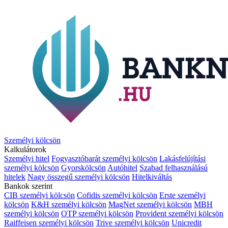
Személyi kölcsön
Kalkulátorok
Személyi hitel
Fogyasztóbarát személyi kölcsön
Lakásfelújítási
személyi kölcsön
Gyorskölcsön
Autóhitel
Szabad felhasználású
hitelek
Nagy összegű személyi kölcsön
Hitelkiváltás
Bankok szerint
CIB személyi kölcsön
Cofidis személyi kölcsön
Erste személyi
kölcsön
K&H személyi kölcsön
MagNet személyi kölcsön
MBH
személyi kölcsön
OTP személyi kölcsön
Provident személyi kölcsön
Raiffeisen személyi kölcsön
Trive személyi kölcsön
Unicredit