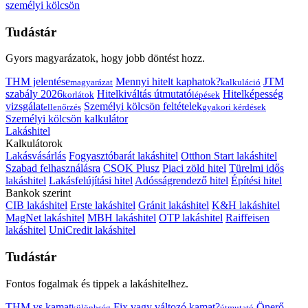
személyi kölcsön
Tudástár
Gyors magyarázatok, hogy jobb döntést hozz.
THM jelentése
Mennyi hitelt kaphatok?
JTM
magyarázat
kalkuláció
szabály 2026
Hitelkiváltás útmutató
Hitelképesség
korlátok
lépések
vizsgálat
Személyi kölcsön feltételek
ellenőrzés
gyakori kérdések
Személyi kölcsön kalkulátor
Lakáshitel
Kalkulátorok
Lakásvásárlás
Fogyasztóbarát lakáshitel
Otthon Start lakáshitel
Szabad felhasználásra
CSOK Plusz
Piaci zöld hitel
Türelmi idős
lakáshitel
Lakásfelújítási hitel
Adósságrendező hitel
Építési hitel
Bankok szerint
CIB lakáshitel
Erste lakáshitel
Gránit lakáshitel
K&H lakáshitel
MagNet lakáshitel
MBH lakáshitel
OTP lakáshitel
Raiffeisen
lakáshitel
UniCredit lakáshitel
Tudástár
Fontos fogalmak és tippek a lakáshitelhez.
THM vs kamat
Fix vagy változó kamat?
Önerő
különbség
útmutató