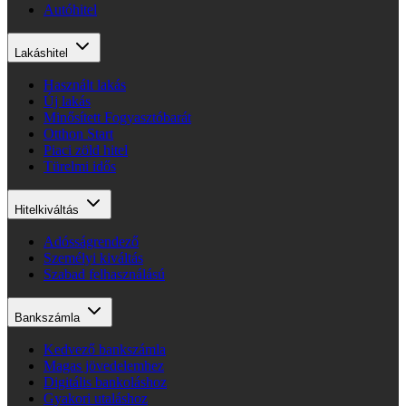
Autóhitel
Lakáshitel
Használt lakás
Új lakás
Minősített Fogyasztóbarát
Otthon Start
Piaci zöld hitel
Türelmi idős
Hitelkiváltás
Adósságrendező
Személyi kiváltás
Szabad felhasználású
Bankszámla
Kedvező bankszámla
Magas jövedelemhez
Digitális bankoláshoz
Gyakori utaláshoz