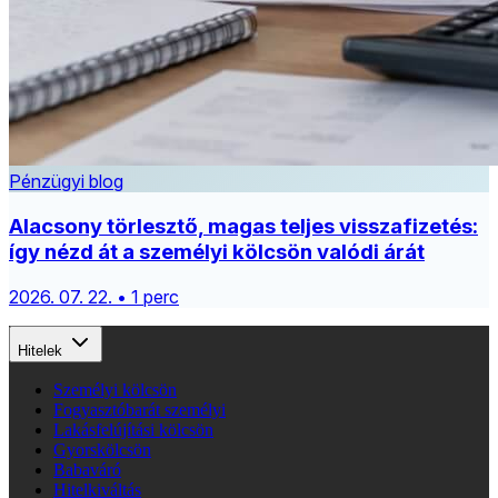
Pénzügyi blog
Alacsony törlesztő, magas teljes visszafizetés:
így nézd át a személyi kölcsön valódi árát
2026. 07. 22. • 1 perc
Hitelek
Személyi kölcsön
Fogyasztóbarát személyi
Lakásfelújítási kölcsön
Gyorskölcsön
Babaváró
Hitelkiváltás