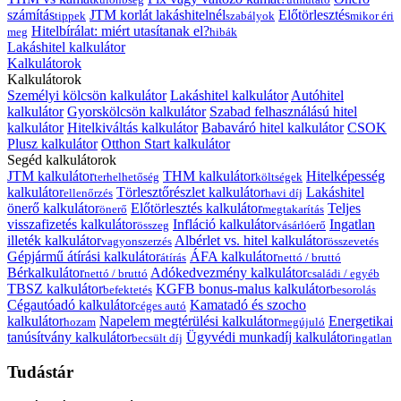
számítás
JTM korlát lakáshitelnél
Előtörlesztés
tippek
szabályok
mikor éri
Hitelbírálat: miért utasítanak el?
meg
hibák
Lakáshitel kalkulátor
Kalkulátorok
Kalkulátorok
Személyi kölcsön kalkulátor
Lakáshitel kalkulátor
Autóhitel
kalkulátor
Gyorskölcsön kalkulátor
Szabad felhasználású hitel
kalkulátor
Hitelkiváltás kalkulátor
Babaváró hitel kalkulátor
CSOK
Plusz kalkulátor
Otthon Start kalkulátor
Segéd kalkulátorok
JTM kalkulátor
THM kalkulátor
Hitelképesség
terhelhetőség
költségek
kalkulátor
Törlesztőrészlet kalkulátor
Lakáshitel
ellenőrzés
havi díj
önerő kalkulátor
Előtörlesztés kalkulátor
Teljes
önerő
megtakarítás
visszafizetés kalkulátor
Infláció kalkulátor
Ingatlan
összeg
vásárlóerő
illeték kalkulátor
Albérlet vs. hitel kalkulátor
vagyonszerzés
összevetés
Gépjármű átírási kalkulátor
ÁFA kalkulátor
átírás
nettó / bruttó
Bérkalkulátor
Adókedvezmény kalkulátor
nettó / bruttó
családi / egyéb
TBSZ kalkulátor
KGFB bonus-malus kalkulátor
befektetés
besorolás
Cégautóadó kalkulátor
Kamatadó és szocho
céges autó
kalkulátor
Napelem megtérülési kalkulátor
Energetikai
hozam
megújuló
tanúsítvány kalkulátor
Ügyvédi munkadíj kalkulátor
becsült díj
ingatlan
Tudástár