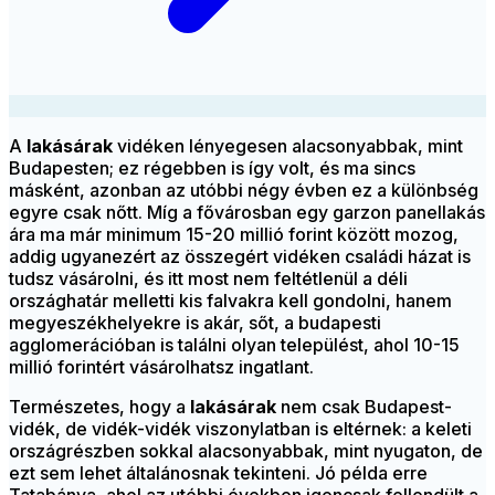
A
lakásárak
vidéken lényegesen alacsonyabbak, mint
Budapesten; ez régebben is így volt, és ma sincs
másként, azonban az utóbbi négy évben ez a különbség
egyre csak nőtt. Míg a fővárosban egy garzon panellakás
ára ma már minimum 15-20 millió forint között mozog,
addig ugyanezért az összegért vidéken családi házat is
tudsz vásárolni, és itt most nem feltétlenül a déli
országhatár melletti kis falvakra kell gondolni, hanem
megyeszékhelyekre is akár, sőt, a budapesti
agglomerációban is találni olyan települést, ahol 10-15
millió forintért vásárolhatsz ingatlant.
Természetes, hogy a
lakásárak
nem csak Budapest-
vidék, de vidék-vidék viszonylatban is eltérnek: a keleti
országrészben sokkal alacsonyabbak, mint nyugaton, de
ezt sem lehet általánosnak tekinteni. Jó példa erre