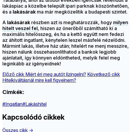
Tatabánya, ahol az utóbbi években igencsak fellendült a
lakáspiac a közelbe települt ipari parknak köszönhetően,
és a
lakásárak
ma már megközelítik a budapesti szintet.
A
lakásárak
részben azt is meghatározzák, hogy
milyen
hitelt veszel fel
, hiszen az önerőből számítható ki a
maximális hitelösszeg, és ha a kettő együtt nem fedezi
az áhított ingatlant, kénytelen leszel másfelé nézelődni.
Mármint lakás, illetve ház után; hitelért ne menj messzire,
hiszen nálunk összehasonlíthatod a bankok legjobb
ajánlatait, így könnyen eldöntheted, melyik felel meg
leginkább az igényeidnek!
Előző cikk
Miért éri meg autót lízingelni?
Következő cikk
Hitelkiváltásnál mire kell figyelnem?
Címkék:
#Ingatlan
#Lakáshitel
Kapcsolódó cikkek
Összes cikk →