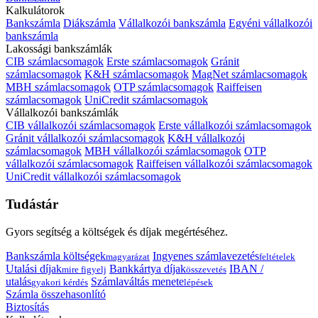
Kalkulátorok
Bankszámla
Diákszámla
Vállalkozói bankszámla
Egyéni vállalkozói
bankszámla
Lakossági bankszámlák
CIB számlacsomagok
Erste számlacsomagok
Gránit
számlacsomagok
K&H számlacsomagok
MagNet számlacsomagok
MBH számlacsomagok
OTP számlacsomagok
Raiffeisen
számlacsomagok
UniCredit számlacsomagok
Vállalkozói bankszámlák
CIB vállalkozói számlacsomagok
Erste vállalkozói számlacsomagok
Gránit vállalkozói számlacsomagok
K&H vállalkozói
számlacsomagok
MBH vállalkozói számlacsomagok
OTP
vállalkozói számlacsomagok
Raiffeisen vállalkozói számlacsomagok
UniCredit vállalkozói számlacsomagok
Tudástár
Gyors segítség a költségek és díjak megértéséhez.
Bankszámla költségek
Ingyenes számlavezetés
magyarázat
feltételek
Utalási díjak
Bankkártya díjak
IBAN /
mire figyelj
összevetés
utalás
Számlaváltás menete
gyakori kérdés
lépések
Számla összehasonlító
Biztosítás