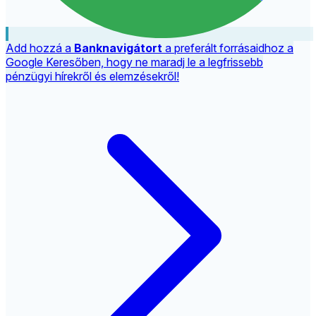
Add hozzá a
Banknavigátort
a preferált forrásaidhoz a
Google Keresőben, hogy ne maradj le a legfrissebb
pénzügyi hírekről és elemzésekről!