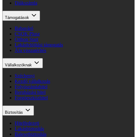
Diákszámla
Támogatások
Babaváró
CSOK Plusz
Otthon Start
Lakásfelújítási támogatás
Áfa visszatérítés
Vállalkozóknak
Széchenyi
Kezdő vállalkozás
Folyószámlahitel
Beruházási hitel
Forgóeszközhitel
Biztosítás
Hitelfedezeti
Lakásbiztosítás
Balesetbiztosítás