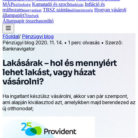
MÁP
Kamatadó és szocho
Infláció és
különbség
adózás
reálhozam
TBSZ számla
Hogyan vásárolj
magyarázat
adómentesség
állampapírt?
lépések
Állampapír összehasonlító
Főoldal
/
Pénzügyi blog
Pénzügyi blog
2020. 11. 14.
•
1 perc olvasás
•
Szerző:
Banknavigator
Lakásárak – hol és mennyiért
lehet lakást, vagy házat
vásárolni?
Ha ingatlant készülsz vásárolni, akkor van pár szempont,
ami alapján kiválasztod azt, amelyikben majd berendezed az
új otthonodat;