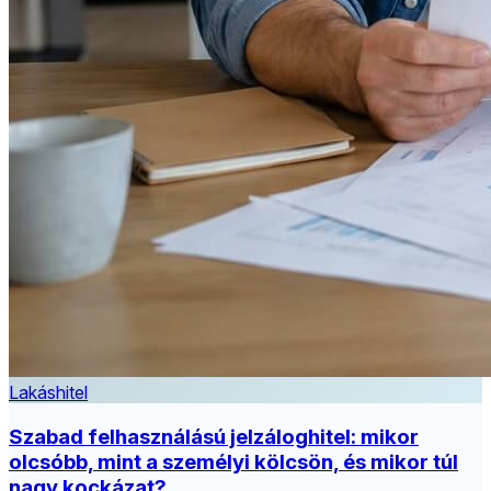
Lakáshitel
Szabad felhasználású jelzáloghitel: mikor
olcsóbb, mint a személyi kölcsön, és mikor túl
nagy kockázat?