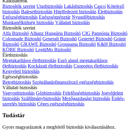
Kalkulátorok
Biztosítók szerint
Utasbiztosítás
Lakásbiztosítás
Casco
Kötelező
biztosítás
Balesetbiztosítás
Hitelfedezeti biztosítás
Életbiztosítás
Egészségbiztosítás
Egészségpénztár
Nyugdíjbiztosítás
Munkanélküliség biztosítás
Vállalati biztosítás
Biztosítók szerint
Alfa Biztosító
Allianz Hungária Biztosító
CIG Pannónia Biztosító
Colonnade Biztosító
Generali Biztosító
Genertel Biztosító
Gránit
Biztosító
GRAWE Biztosító
Groupama Biztosító
K&H Biztosító
KÖBE Biztosító
LegitiMo Biztosító
Életbiztosítás
Megtakarításos életbiztosítás
Euró alapú megtakarításos
életbiztosítás
Kockázati életbiztosítás
Csoportos életbiztosítás
Kegyeleti biztosítás
Egészségbiztosítás
Betegbiztosítás
Szolgáltatásfinanszírozó egészségbiztosítás
Vállalati biztosítás
Vagyonbiztosítás
Gépbiztosítás
Felelősségbiztosítás
Jogvédelmi
biztosítás
Szállítmánybiztosítás
Mezőgazdasági biztosítás
Építés-
szerelés biztosítás
Céges egészségbiztosítás
Tudástár
Gyors magyarázatok a megfelelő biztosítás kiválasztásához.