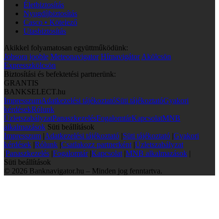
Életbiztosítás
Nyugdíjbiztosítás
Casco • Kötelező
Utasbiztosítás
Akikkel folyamatosan együttműködünk:
Jobsora
jooble
Meteonavigator
Hírnavigátor
Akölcsön
Expresszkölcsön
Biztosítási és befektetési partnerünk:
GRANTIS
BANKSELECT.hu
Impresszum
Adatkezelési tájékoztató
Süti tájékoztató
Gyakori
kérdések
Rólunk
Üzletszabályzat
Panaszkezelés
Fogalomtár
Kapcsolat
MNB
alkalmazások
Süti beállítások
Impresszum
|
Adatkezelési tájékoztató
|
Süti tájékoztató
|
Gyakori
kérdések
|
Rólunk
|
Csatlakozz partnerként
|
Üzletszabályzat
|
Panaszkezelés
|
Fogalomtár
|
Kapcsolat
|
MNB alkalmazások
|
Süti beállítások
© 2026 Banknavigator.hu – Minden jog fenntartva.