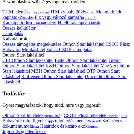
A számoláshoz szükséges fogalmak röviden.
THM jelentése
JTM szabály 2026
Mennyi hitelt
magyarázat
korlát
kaphatok?
Fix vagy változó kamat?
becslés
útmutató
Kamatperiódusok
Hitelbírálat
mi mit jelent
tipikus hibák
Összes kalkulátor
Támogatás
Kalkulátorok
Összes támogatás megtekintése
Otthon Start lakáshitel
CSOK Plusz
Babaváró
Munkáshitel
Falusi CSOK támogatás
Otthon Start lakáshitel
CIB Otthon Start lakáshitel
Erste Otthon Start lakáshitel
Gránit
Otthon Start lakáshitel
K&H Otthon Start lakáshitel
MagNet Otthon
Start lakáshitel
MBH Otthon Start lakáshitel
OTP Otthon Start
lakáshitel
Raiffeisen Otthon Start lakáshitel
Unicredit Otthon Start
lakáshitel
Tudástár
Gyors magyarázatok, hogy tudd, mire vagy jogosult.
Otthon Start feltételek
CSOK Plusz feltételek
jogosultság
összefoglaló
Babaváró: mire figyelj?
Igénylés menete
Szükséges
tippek
lépések
dokumentumok
Határidők és kizáró okok
lista
fontos
Jogosultság ellenőrzése