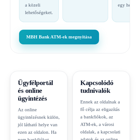
a közeli
egy helyen
lehetőségeket.
MBH Bank ATM-ek megnyitása
Ügyfélportál
Kapcsolódó
és online
tudnivalók
ügyintézés
Ennek az oldalnak a
fő célja az eligazítás
Az online
a bankfiókok, az
ügyintézésnek külön,
ATM-ek, a városi
jól látható helye van
oldalak, a kapcsolati
ezen az oldalon. Ha
adatok és az online
nem bankfiókot