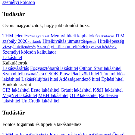
személyi kölcsön
Tudástár
Gyors magyarázatok, hogy jobb döntést hozz.
THM jelentése
Mennyi hitelt kaphatok?
JTM
magyarázat
kalkuláció
szabály 2026
Hitelkiváltás útmutató
Hitelképesség
korlátok
lépések
vizsgálat
Személyi kölcsön feltételek
ellenőrzés
gyakori kérdések
Személyi kölcsön kalkulátor
Lakáshitel
Kalkulátorok
Lakásvásárlás
Fogyasztóbarát lakáshitel
Otthon Start lakáshitel
Szabad felhasználásra
CSOK Plusz
Piaci zöld hitel
Türelmi idős
lakáshitel
Lakásfelújítási hitel
Adósságrendező hitel
Építési hitel
Bankok szerint
CIB lakáshitel
Erste lakáshitel
Gránit lakáshitel
K&H lakáshitel
MagNet lakáshitel
MBH lakáshitel
OTP lakáshitel
Raiffeisen
lakáshitel
UniCredit lakáshitel
Tudástár
Fontos fogalmak és tippek a lakáshitelhez.
THM vs kamat
Fix vagy változó kamat?
Önerő
különbség
útmutató