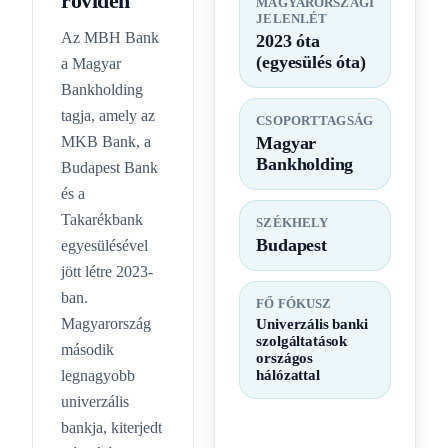
röviden
MAGYARORSZÁGI
JELENLÉT
Az MBH Bank
2023 óta
(egyesülés óta)
a Magyar
Bankholding
tagja, amely az
CSOPORTTAGSÁG
MKB Bank, a
Magyar
Bankholding
Budapest Bank
és a
Takarékbank
SZÉKHELY
Budapest
egyesülésével
jött létre 2023-
ban.
FŐ FÓKUSZ
Magyarország
Univerzális banki
szolgáltatások
második
országos
legnagyobb
hálózattal
univerzális
bankja, kiterjedt