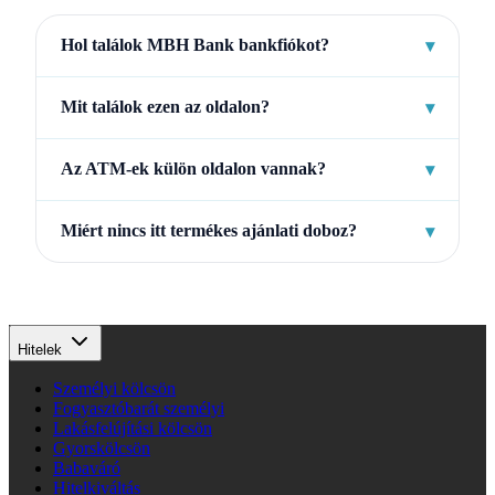
Hol találok MBH Bank bankfiókot?
▾
Mit találok ezen az oldalon?
▾
Az ATM-ek külön oldalon vannak?
▾
Miért nincs itt termékes ajánlati doboz?
▾
Hitelek
Személyi kölcsön
Fogyasztóbarát személyi
Lakásfelújítási kölcsön
Gyorskölcsön
Babaváró
Hitelkiváltás