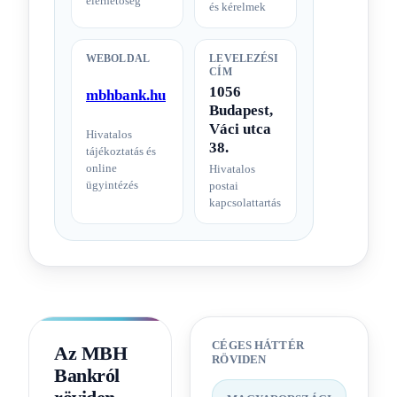
elérhetőség
és kérelmek
WEBOLDAL
LEVELEZÉSI
CÍM
1056
mbhbank.hu
Budapest,
Váci utca
Hivatalos
38.
tájékoztatás és
online
Hivatalos
ügyintézés
postai
kapcsolattartás
CÉGES HÁTTÉR
Az MBH
RÖVIDEN
Bankról