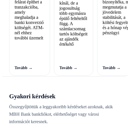
felárat építhet a
bizonyítéka, 
kínál, de a
tranzakcióba,
megmutatja a
jogosultság
amely
jövedelem
több egymásra
meghaladja a
stabilitását, a
épülő feltételtől
banki konverzió
költési fegyel
függ. A
költségét. ATM-
és a hónap vé
számlacsomag
nél ehhez
pénzügyi
tartós költségeit
további üzemelt
az ajándék
értékétő
Tovább →
Tovább →
Tovább →
Gyakori kérdések
Összegyűjtöttük a leggyakoribb kérdéseket azoknak, akik
MBH Bank bankfiókot, elérhetőséget vagy városi
információt keresnek.