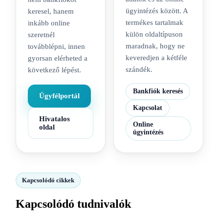
ügyintézés között. A
keresel, hanem
termékes tartalmak
inkább online
külön oldaltípuson
szeretnél
maradnak, hogy ne
továbblépni, innen
keveredjen a kétféle
gyorsan elérheted a
szándék.
következő lépést.
Bankfiók keresés
Ügyfélportál
Kapcsolat
Hivatalos
Online
oldal
ügyintézés
Kapcsolódó cikkek
Kapcsolódó tudnivalók