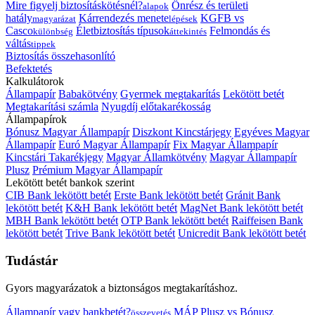
Mire figyelj biztosításkötésnél?
Önrész és területi
alapok
hatály
Kárrendezés menete
KGFB vs
magyarázat
lépések
Casco
Életbiztosítás típusok
Felmondás és
különbség
áttekintés
váltás
tippek
Biztosítás összehasonlító
Befektetés
Kalkulátorok
Állampapír
Babakötvény
Gyermek megtakarítás
Lekötött betét
Megtakarítási számla
Nyugdíj előtakarékosság
Állampapírok
Bónusz Magyar Állampapír
Diszkont Kincstárjegy
Egyéves Magyar
Állampapír
Euró Magyar Állampapír
Fix Magyar Állampapír
Kincstári Takarékjegy
Magyar Államkötvény
Magyar Állampapír
Plusz
Prémium Magyar Állampapír
Lekötött betét bankok szerint
CIB Bank lekötött betét
Erste Bank lekötött betét
Gránit Bank
lekötött betét
K&H Bank lekötött betét
MagNet Bank lekötött betét
MBH Bank lekötött betét
OTP Bank lekötött betét
Raiffeisen Bank
lekötött betét
Trive Bank lekötött betét
Unicredit Bank lekötött betét
Tudástár
Gyors magyarázatok a biztonságos megtakarításhoz.
Állampapír vagy bankbetét?
MÁP Plusz vs Bónusz
összevetés