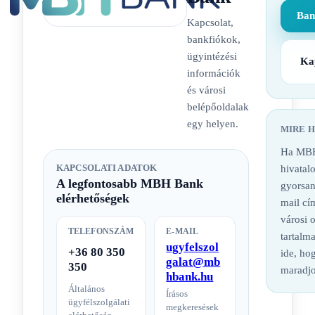
Ban
Kapcsolat,
bankfiókok,
ügyintézési
Ka
információk
és városi
belépőoldalak
egy helyen.
MIRE 
Ha MBH
KAPCSOLATI ADATOK
hivatalo
A legfontosabb MBH Bank
gyorsan
elérhetőségek
mail cí
városi 
TELEFONSZÁM
E-MAIL
tartalm
ugyfelszol
+36 80 350
ide, hog
galat@mb
350
maradjo
hbank.hu
Általános
Írásos
ügyfélszolgálati
megkeresések