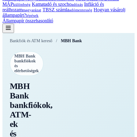
MÁP
Kamatadó és szocho
Infláció és
különbség
adózás
reálhozam
TBSZ számla
Hogyan vásárolj
magyarázat
adómentesség
állampapírt?
lépések
Állampapír összehasonlító
Bankfiók és ATM kereső
/
MBH Bank
MBH Bank
bankfiókok
és
elérhetőségek
MBH
Bank
bankfiókok,
ATM-
ek
és