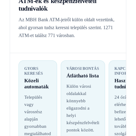
ATM-ek és készpénzfelvételi
tudnivalók
Az MBH Bank ATM-jeiről külön oldalt vezetünk,
ahol gyorsan tudsz keresni település szerint. 1271
ATM-et találsz 771 városban.
GYORS
VÁROSI BONTÁS
KAPCSOL
KERESÉS
INFORMÁC
Átlátható lista
Közeli
Hasznos
automaták
Külön városi
tudnival
oldalakkal
Település
24 órás
könnyebb
vagy
elérhetőség
eligazodni a
városrész
befizetési
helyi
alapján
lehetőség é
készpénzfelvételi
gyorsabban
további
pontok között.
megtalálhatod
szolgáltatá