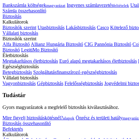
Bankszámla költségek
Ingyenes számlavezetés
Utal
magyarázat
feltételek
Számla összehasonlító
Biztosítás
Kalkulátorok
Biztosítók szerint
Utasbiztosítás
Lakásbiztosítás
Casco
Kötelező bizto
Vállalati biztosítás
Biztosítók szerint
Alfa Biztosító
Allianz Hungária Biztosító
CIG Pannónia Biztosító
Col
Biztosító
LegitiMo Biztosító
Életbiztosítás
Megtakarításos életbiztosítás
Euró alapú megtakarításos életbiztosítás
Egészségbiztosítás
Betegbiztosítás
Szolgáltatásfinanszírozó egészségbiztosítás
Vállalati biztosítás
Vagyonbiztosítás
Gépbiztosítás
Felelősségbiztosítás
Jogvédelmi biztos
Tudástár
Gyors magyarázatok a megfelelő biztosítás kiválasztásához.
Mire figyelj biztosításkötésnél?
Önrész és területi hatály
alapok
magyaráz
Biztosítás összehasonlító
Befektetés
Kalkulátorok