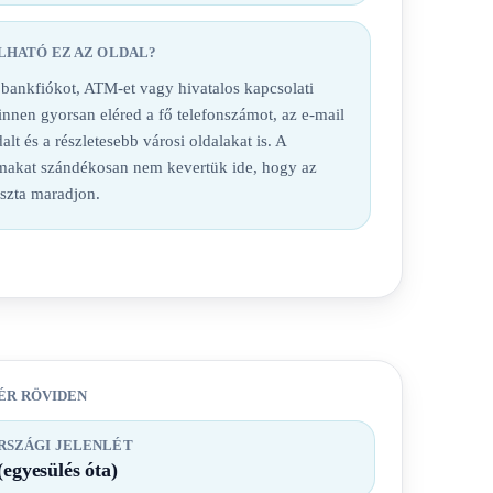
LHATÓ EZ AZ OLDAL?
nkfiókot, ATM-et vagy hivatalos kapcsolati
 innen gyorsan eléred a fő telefonszámot, az e-mail
alt és a részletesebb városi oldalakat is. A
lmakat szándékosan nem kevertük ide, hogy az
iszta maradjon.
ÉR RÖVIDEN
SZÁGI JELENLÉT
(egyesülés óta)