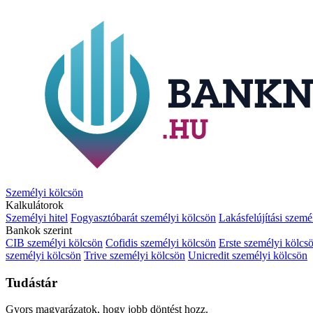
Személyi kölcsön
Kalkulátorok
Személyi hitel
Fogyasztóbarát személyi kölcsön
Lakásfelújítási szemé
Bankok szerint
CIB személyi kölcsön
Cofidis személyi kölcsön
Erste személyi kölcs
személyi kölcsön
Trive személyi kölcsön
Unicredit személyi kölcsön
Tudástár
Gyors magyarázatok, hogy jobb döntést hozz.