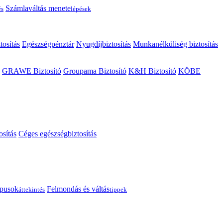
Számlaváltás menete
és
lépések
tosítás
Egészségpénztár
Nyugdíjbiztosítás
Munkanélküliség biztosítás
GRAWE Biztosító
Groupama Biztosító
K&H Biztosító
KÖBE
osítás
Céges egészségbiztosítás
típusok
Felmondás és váltás
áttekintés
tippek