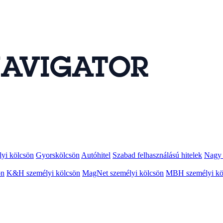
lyi kölcsön
Gyorskölcsön
Autóhitel
Szabad felhasználású hitelek
Nagy 
ön
K&H személyi kölcsön
MagNet személyi kölcsön
MBH személyi kö