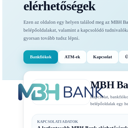
elérhetőségek
Ezen az oldalon egy helyen találod meg az MBH Ban
belépőoldalakat, valamint a kapcsolódó tudnivalóka
gyorsan tovább tudsz lépni.
Bankfiókok
ATM-ek
Kapcsolat
Ü
MBH Ba
Kapcsolat, bankfióko
belépőoldalak egy he
KAPCSOLATI ADATOK
A legfontosabb MBH Bank elérhetőségek