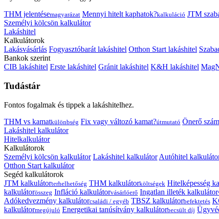
THM jelentése
Mennyi hitelt kaphatok?
JTM szab
magyarázat
kalkuláció
Személyi kölcsön kalkulátor
Lakáshitel
Kalkulátorok
Lakásvásárlás
Fogyasztóbarát lakáshitel
Otthon Start lakáshitel
Szabad
Bankok szerint
CIB lakáshitel
Erste lakáshitel
Gránit lakáshitel
K&H lakáshitel
MagNe
Tudástár
Fontos fogalmak és tippek a lakáshitelhez.
THM vs kamat
Fix vagy változó kamat?
Önerő szám
különbség
útmutató
Lakáshitel kalkulátor
Hitelkalkulátor
Kalkulátorok
Személyi kölcsön kalkulátor
Lakáshitel kalkulátor
Autóhitel kalkuláto
Otthon Start kalkulátor
Segéd kalkulátorok
JTM kalkulátor
THM kalkulátor
Hitelképesség ka
terhelhetőség
költségek
kalkulátor
Infláció kalkulátor
Ingatlan illeték kalkulátor
összeg
vásárlóerő
Adókedvezmény kalkulátor
TBSZ kalkulátor
K
családi / egyéb
befektetés
kalkulátor
Energetikai tanúsítvány kalkulátor
Ügyvéd
megújuló
becsült díj