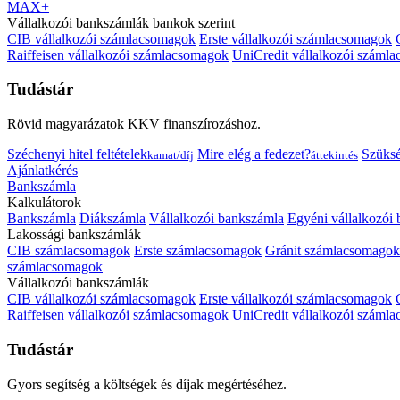
MAX+
Vállalkozói bankszámlák bankok szerint
CIB vállalkozói számlacsomagok
Erste vállalkozói számlacsomagok
Raiffeisen vállalkozói számlacsomagok
UniCredit vállalkozói száml
Tudástár
Rövid magyarázatok KKV finanszírozáshoz.
Széchenyi hitel feltételek
Mire elég a fedezet?
Szüks
kamat/díj
áttekintés
Ajánlatkérés
Bankszámla
Kalkulátorok
Bankszámla
Diákszámla
Vállalkozói bankszámla
Egyéni vállalkozói
Lakossági bankszámlák
CIB számlacsomagok
Erste számlacsomagok
Gránit számlacsomagok
számlacsomagok
Vállalkozói bankszámlák
CIB vállalkozói számlacsomagok
Erste vállalkozói számlacsomagok
Raiffeisen vállalkozói számlacsomagok
UniCredit vállalkozói száml
Tudástár
Gyors segítség a költségek és díjak megértéséhez.