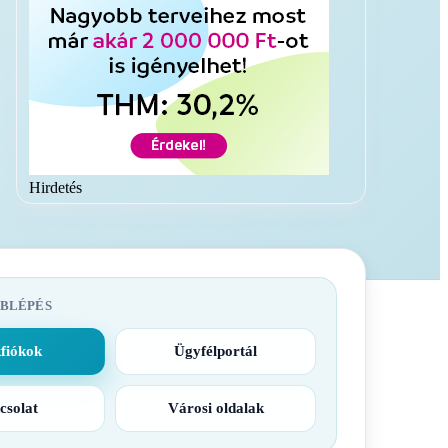
Hirdetés
BLÉPÉS
fiókok
Ügyfélportál
csolat
Városi oldalak