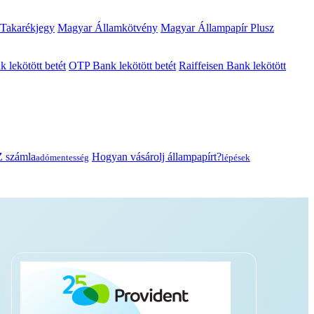
 Takarékjegy
Magyar Államkötvény
Magyar Állampapír Plusz
lekötött betét
OTP Bank lekötött betét
Raiffeisen Bank lekötött
 számla
Hogyan vásárolj állampapírt?
adómentesség
lépések