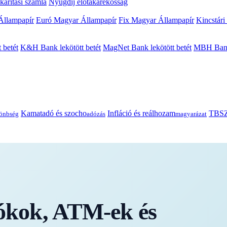
arítási számla
Nyugdíj előtakarékosság
Állampapír
Euró Magyar Állampapír
Fix Magyar Állampapír
Kincstári
 betét
K&H Bank lekötött betét
MagNet Bank lekötött betét
MBH Bank 
Kamatadó és szocho
Infláció és reálhozam
TBSZ
önbség
adózás
magyarázat
kok, ATM-ek és