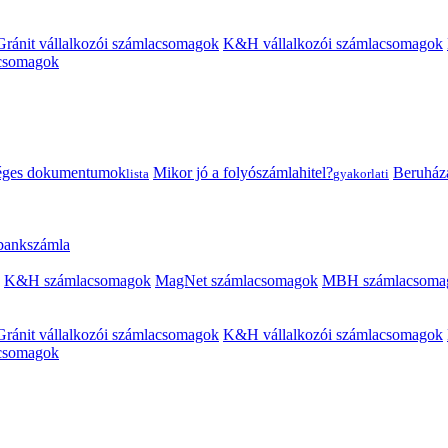
Gránit vállalkozói számlacsomagok
K&H vállalkozói számlacsomagok
acsomagok
éges dokumentumok
Mikor jó a folyószámlahitel?
Beruházás
lista
gyakorlati
 bankszámla
K&H számlacsomagok
MagNet számlacsomagok
MBH számlacsoma
Gránit vállalkozói számlacsomagok
K&H vállalkozói számlacsomagok
acsomagok