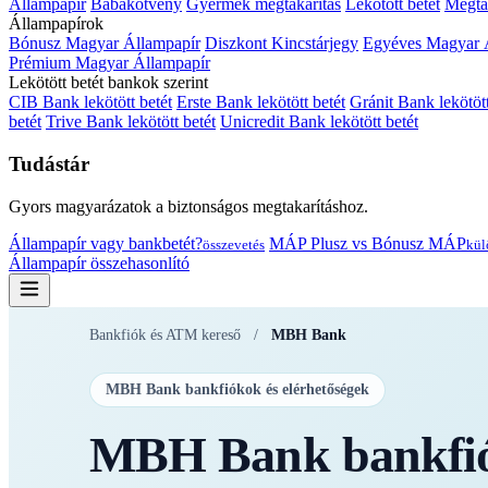
Állampapír
Babakötvény
Gyermek megtakarítás
Lekötött betét
Megtak
Állampapírok
Bónusz Magyar Állampapír
Diszkont Kincstárjegy
Egyéves Magyar 
Prémium Magyar Állampapír
Lekötött betét bankok szerint
CIB Bank lekötött betét
Erste Bank lekötött betét
Gránit Bank lekötött
betét
Trive Bank lekötött betét
Unicredit Bank lekötött betét
Tudástár
Gyors magyarázatok a biztonságos megtakarításhoz.
Állampapír vagy bankbetét?
MÁP Plusz vs Bónusz MÁP
összevetés
kül
Állampapír összehasonlító
Bankfiók és ATM kereső
/
MBH Bank
MBH Bank bankfiókok és elérhetőségek
MBH Bank bankfió