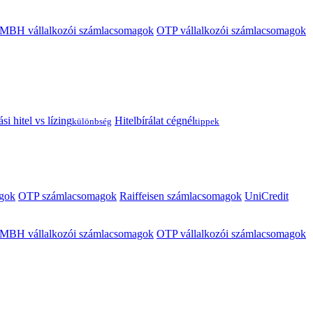
MBH vállalkozói számlacsomagok
OTP vállalkozói számlacsomagok
i hitel vs lízing
Hitelbírálat cégnél
különbség
tippek
gok
OTP számlacsomagok
Raiffeisen számlacsomagok
UniCredit
MBH vállalkozói számlacsomagok
OTP vállalkozói számlacsomagok