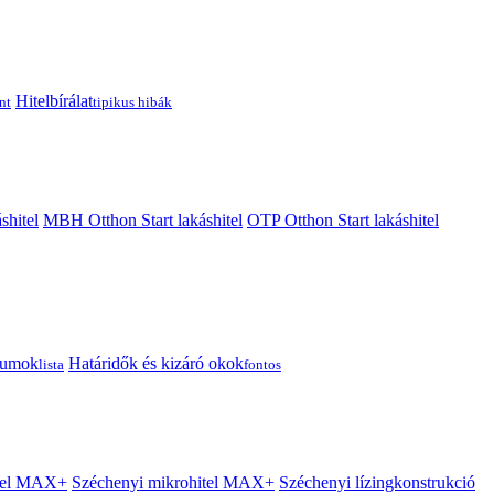
Hitelbírálat
nt
tipikus hibák
shitel
MBH Otthon Start lakáshitel
OTP Otthon Start lakáshitel
tumok
Határidők és kizáró okok
lista
fontos
itel MAX+
Széchenyi mikrohitel MAX+
Széchenyi lízingkonstrukció