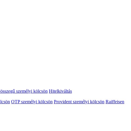
összegű személyi kölcsön
Hitelkiváltás
lcsön
OTP személyi kölcsön
Provident személyi kölcsön
Raiffeisen