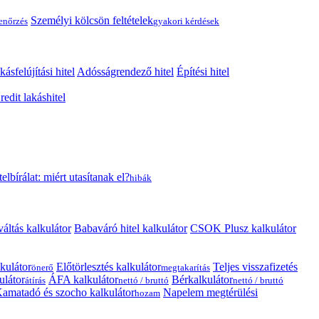
Személyi kölcsön feltételek
lenőrzés
gyakori kérdések
kásfelújítási hitel
Adósságrendező hitel
Építési hitel
edit lakáshitel
telbírálat: miért utasítanak el?
hibák
váltás kalkulátor
Babaváró hitel kalkulátor
CSOK Plusz kalkulátor
kulátor
Előtörlesztés kalkulátor
Teljes visszafizetés
önerő
megtakarítás
ulátor
ÁFA kalkulátor
Bérkalkulátor
átírás
nettó / bruttó
nettó / bruttó
amatadó és szocho kalkulátor
Napelem megtérülési
hozam