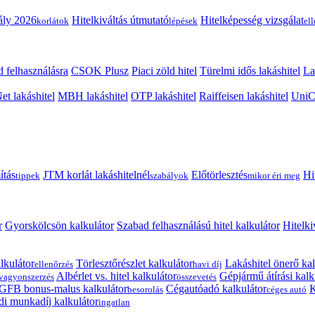
ály 2026
Hitelkiváltás útmutató
Hitelképesség vizsgálat
korlátok
lépések
el
 felhasználásra
CSOK Plusz
Piaci zöld hitel
Türelmi idős lakáshitel
La
t lakáshitel
MBH lakáshitel
OTP lakáshitel
Raiffeisen lakáshitel
UniCr
ítás
JTM korlát lakáshitelnél
Előtörlesztés
Hi
tippek
szabályok
mikor éri meg
r
Gyorskölcsön kalkulátor
Szabad felhasználású hitel kalkulátor
Hitelki
lkulátor
Törlesztőrészlet kalkulátor
Lakáshitel önerő kal
ellenőrzés
havi díj
Albérlet vs. hitel kalkulátor
Gépjármű átírási kalk
vagyonszerzés
összevetés
GFB bonus-malus kalkulátor
Cégautóadó kalkulátor
K
besorolás
céges autó
i munkadíj kalkulátor
ingatlan