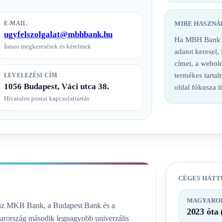
E-MAIL
MIRE HASZNÁ
ugyfelszolgalat@mbhbank.hu
Ha MBH Bank ba
Írásos megkeresések és kérelmek
adatot keresel,
címet, a webold
termékes tarta
LEVELEZÉSI CÍM
1056 Budapest, Váci utca 38.
oldal fókusza t
Hivatalos postai kapcsolattartás
CÉGES HÁTT
MAGYAROR
az MKB Bank, a Budapest Bank és a
2023 óta 
yarország második legnagyobb univerzális