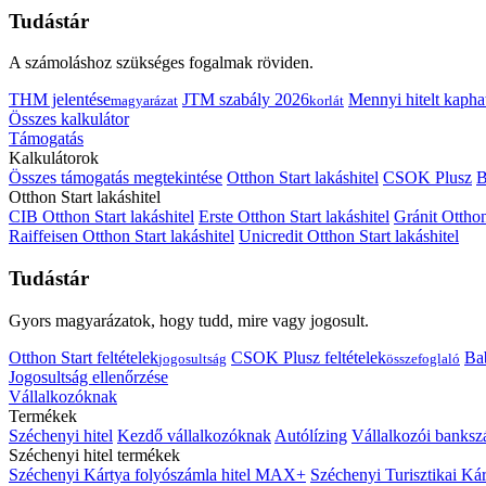
Tudástár
A számoláshoz szükséges fogalmak röviden.
THM jelentése
JTM szabály 2026
Mennyi hitelt kapha
magyarázat
korlát
Összes kalkulátor
Támogatás
Kalkulátorok
Összes támogatás megtekintése
Otthon Start lakáshitel
CSOK Plusz
B
Otthon Start lakáshitel
CIB Otthon Start lakáshitel
Erste Otthon Start lakáshitel
Gránit Otthon
Raiffeisen Otthon Start lakáshitel
Unicredit Otthon Start lakáshitel
Tudástár
Gyors magyarázatok, hogy tudd, mire vagy jogosult.
Otthon Start feltételek
CSOK Plusz feltételek
Bab
jogosultság
összefoglaló
Jogosultság ellenőrzése
Vállalkozóknak
Termékek
Széchenyi hitel
Kezdő vállalkozóknak
Autólízing
Vállalkozói banksz
Széchenyi hitel termékek
Széchenyi Kártya folyószámla hitel MAX+
Széchenyi Turisztikai 