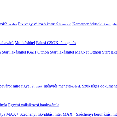
tok?
Fix vagy változó kamat?
Kamatperiódusok
becslés
útmutató
mi mit jele
abaváró
Munkáshitel
Falusi CSOK támogatás
 Start lakáshitel
K&H Otthon Start lakáshitel
MagNet Otthon Start laká
aváró: mire figyelj?
Igénylés menete
Szükséges dokumen
tippek
lépések
ámla
Egyéni vállalkozói bankszámla
Kártya MAX+
Széchenyi likviditási hitel MAX+
Széchenyi beruházási h