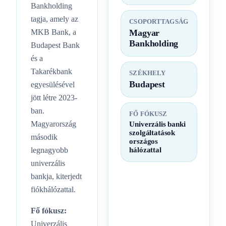
Bankholding
tagja, amely az
CSOPORTTAGSÁG
MKB Bank, a
Magyar
Bankholding
Budapest Bank
és a
Takarékbank
SZÉKHELY
Budapest
egyesülésével
jött létre 2023-
ban.
FŐ FÓKUSZ
Magyarország
Univerzális banki
szolgáltatások
második
országos
legnagyobb
hálózattal
univerzális
bankja, kiterjedt
fiókhálózattal.
Fő fókusz:
Univerzális