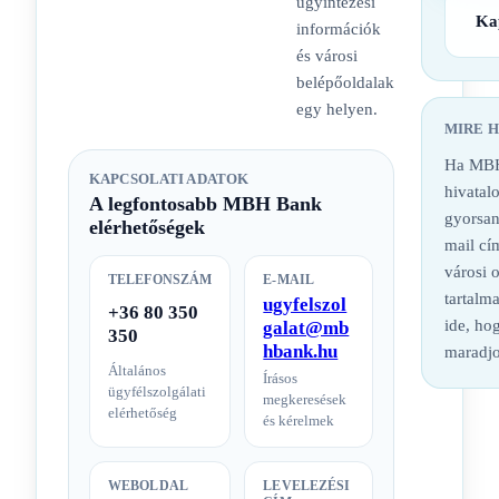
ügyintézési
Ka
információk
és városi
belépőoldalak
egy helyen.
MIRE 
Ha MBH
KAPCSOLATI ADATOK
hivatalo
A legfontosabb MBH Bank
gyorsan
elérhetőségek
mail cí
városi 
TELEFONSZÁM
E-MAIL
tartalm
ugyfelszol
+36 80 350
ide, hog
galat@mb
350
hbank.hu
maradjo
Általános
Írásos
ügyfélszolgálati
megkeresések
elérhetőség
és kérelmek
WEBOLDAL
LEVELEZÉSI