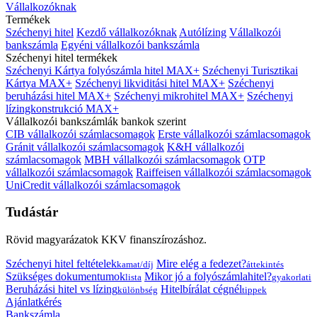
Vállalkozóknak
Termékek
Széchenyi hitel
Kezdő vállalkozóknak
Autólízing
Vállalkozói
bankszámla
Egyéni vállalkozói bankszámla
Széchenyi hitel termékek
Széchenyi Kártya folyószámla hitel MAX+
Széchenyi Turisztikai
Kártya MAX+
Széchenyi likviditási hitel MAX+
Széchenyi
beruházási hitel MAX+
Széchenyi mikrohitel MAX+
Széchenyi
lízingkonstrukció MAX+
Vállalkozói bankszámlák bankok szerint
CIB vállalkozói számlacsomagok
Erste vállalkozói számlacsomagok
Gránit vállalkozói számlacsomagok
K&H vállalkozói
számlacsomagok
MBH vállalkozói számlacsomagok
OTP
vállalkozói számlacsomagok
Raiffeisen vállalkozói számlacsomagok
UniCredit vállalkozói számlacsomagok
Tudástár
Rövid magyarázatok KKV finanszírozáshoz.
Széchenyi hitel feltételek
Mire elég a fedezet?
kamat/díj
áttekintés
Szükséges dokumentumok
Mikor jó a folyószámlahitel?
lista
gyakorlati
Beruházási hitel vs lízing
Hitelbírálat cégnél
különbség
tippek
Ajánlatkérés
Bankszámla