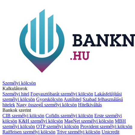
Személyi kölcsön
Kalkulátorok
Személyi hitel
Fogyasztóbarát személyi kölcsön
Lakásfelújítási
személyi kölcsön
Gyorskölcsön
Autóhitel
Szabad felhasználású
hitelek
Nagy összegű személyi kölcsön
Hitelkiváltás
Bankok szerint
CIB személyi kölcsön
Cofidis személyi kölcsön
Erste személyi
kölcsön
K&H személyi kölcsön
MagNet személyi kölcsön
MBH
személyi kölcsön
OTP személyi kölcsön
Provident személyi kölcsön
Raiffeisen személyi kölcsön
Trive személyi kölcsön
Unicredit