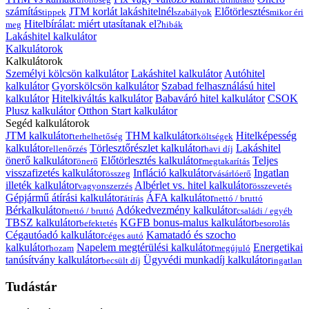
számítás
JTM korlát lakáshitelnél
Előtörlesztés
tippek
szabályok
mikor éri
Hitelbírálat: miért utasítanak el?
meg
hibák
Lakáshitel kalkulátor
Kalkulátorok
Kalkulátorok
Személyi kölcsön kalkulátor
Lakáshitel kalkulátor
Autóhitel
kalkulátor
Gyorskölcsön kalkulátor
Szabad felhasználású hitel
kalkulátor
Hitelkiváltás kalkulátor
Babaváró hitel kalkulátor
CSOK
Plusz kalkulátor
Otthon Start kalkulátor
Segéd kalkulátorok
JTM kalkulátor
THM kalkulátor
Hitelképesség
terhelhetőség
költségek
kalkulátor
Törlesztőrészlet kalkulátor
Lakáshitel
ellenőrzés
havi díj
önerő kalkulátor
Előtörlesztés kalkulátor
Teljes
önerő
megtakarítás
visszafizetés kalkulátor
Infláció kalkulátor
Ingatlan
összeg
vásárlóerő
illeték kalkulátor
Albérlet vs. hitel kalkulátor
vagyonszerzés
összevetés
Gépjármű átírási kalkulátor
ÁFA kalkulátor
átírás
nettó / bruttó
Bérkalkulátor
Adókedvezmény kalkulátor
nettó / bruttó
családi / egyéb
TBSZ kalkulátor
KGFB bonus-malus kalkulátor
befektetés
besorolás
Cégautóadó kalkulátor
Kamatadó és szocho
céges autó
kalkulátor
Napelem megtérülési kalkulátor
Energetikai
hozam
megújuló
tanúsítvány kalkulátor
Ügyvédi munkadíj kalkulátor
becsült díj
ingatlan
Tudástár