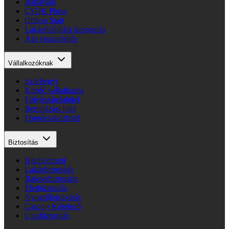
Babaváró
CSOK Plusz
Otthon Start
Lakásfelújítási támogatás
Áfa visszatérítés
Vállalkozóknak
Széchenyi
Kezdő vállalkozás
Folyószámlahitel
Beruházási hitel
Forgóeszközhitel
Biztosítás
Hitelfedezeti
Lakásbiztosítás
Balesetbiztosítás
Életbiztosítás
Nyugdíjbiztosítás
Casco • Kötelező
Utasbiztosítás