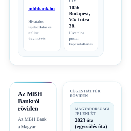
CÍM
1056
mbhbank.hu
Budapest,
Váci utca
Hivatalos
38.
tájékoztatás és
online
Hivatalos
ügyintézés
postai
kapcsolattartás
CÉGES HÁTTÉR
Az MBH
RÖVIDEN
Bankról
röviden
MAGYARORSZÁGI
JELENLÉT
Az MBH Bank
2023 óta
(egyesülés óta)
a Magyar