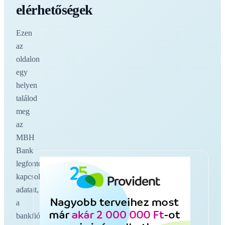
elérhetőségek
Ezen
az
oldalon
egy
helyen
találod
meg
az
MBH
Bank
legfontosabb
kapcsolati
adatait,
a
bankfiókokat