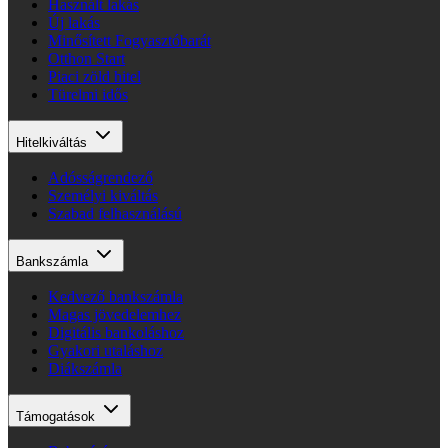
Használt lakás
Új lakás
Minősített Fogyasztóbarát
Otthon Start
Piaci zöld hitel
Türelmi idős
Hitelkiváltás
Adósságrendező
Személyi kiváltás
Szabad felhasználású
Bankszámla
Kedvező bankszámla
Magas jövedelemhez
Digitális bankoláshoz
Gyakori utaláshoz
Diákszámla
Támogatások