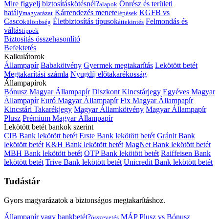
Mire figyelj biztosításkötésnél?
Önrész és területi
alapok
hatály
Kárrendezés menete
KGFB vs
magyarázat
lépések
Casco
Életbiztosítás típusok
Felmondás és
különbség
áttekintés
váltás
tippek
Biztosítás összehasonlító
Befektetés
Kalkulátorok
Állampapír
Babakötvény
Gyermek megtakarítás
Lekötött betét
Megtakarítási számla
Nyugdíj előtakarékosság
Állampapírok
Bónusz Magyar Állampapír
Diszkont Kincstárjegy
Egyéves Magyar
Állampapír
Euró Magyar Állampapír
Fix Magyar Állampapír
Kincstári Takarékjegy
Magyar Államkötvény
Magyar Állampapír
Plusz
Prémium Magyar Állampapír
Lekötött betét bankok szerint
CIB Bank lekötött betét
Erste Bank lekötött betét
Gránit Bank
lekötött betét
K&H Bank lekötött betét
MagNet Bank lekötött betét
MBH Bank lekötött betét
OTP Bank lekötött betét
Raiffeisen Bank
lekötött betét
Trive Bank lekötött betét
Unicredit Bank lekötött betét
Tudástár
Gyors magyarázatok a biztonságos megtakarításhoz.
Állampapír vagy bankbetét?
MÁP Plusz vs Bónusz
összevetés