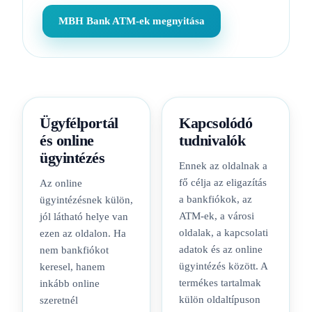
MBH Bank ATM-ek megnyitása
Ügyfélportál
Kapcsolódó
és online
tudnivalók
ügyintézés
Ennek az oldalnak a
fő célja az eligazítás
Az online
a bankfiókok, az
ügyintézésnek külön,
ATM-ek, a városi
jól látható helye van
oldalak, a kapcsolati
ezen az oldalon. Ha
adatok és az online
nem bankfiókot
ügyintézés között. A
keresel, hanem
termékes tartalmak
inkább online
külön oldaltípuson
szeretnél