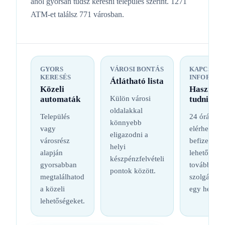
ahol gyorsan tudsz keresni település szerint. 1271
ATM-et találsz 771 városban.
GYORS
VÁROSI BONTÁS
KAPCSOL
KERESÉS
INFORMÁC
Átlátható lista
Közeli
Hasznos
automaták
Külön városi
tudnival
oldalakkal
Település
24 órás
könnyebb
vagy
elérhetőség
eligazodni a
városrész
befizetési
helyi
alapján
lehetőség é
készpénzfelvételi
gyorsabban
további
pontok között.
megtalálhatod
szolgáltatá
a közeli
egy helyen
lehetőségeket.