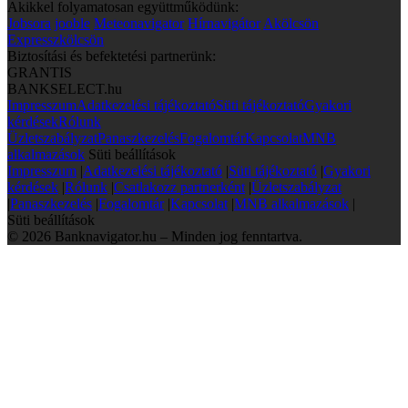
Akikkel folyamatosan együttműködünk:
Jobsora
jooble
Meteonavigator
Hírnavigátor
Akölcsön
Expresszkölcsön
Biztosítási és befektetési partnerünk:
GRANTIS
BANKSELECT.hu
Impresszum
Adatkezelési tájékoztató
Süti tájékoztató
Gyakori
kérdések
Rólunk
Üzletszabályzat
Panaszkezelés
Fogalomtár
Kapcsolat
MNB
alkalmazások
Süti beállítások
Impresszum
|
Adatkezelési tájékoztató
|
Süti tájékoztató
|
Gyakori
kérdések
|
Rólunk
|
Csatlakozz partnerként
|
Üzletszabályzat
|
Panaszkezelés
|
Fogalomtár
|
Kapcsolat
|
MNB alkalmazások
|
Süti beállítások
© 2026 Banknavigator.hu – Minden jog fenntartva.