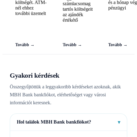
költségét. ATM-
és a hónap vég
számlacsomag
nél ehhez
pénzügyi
tartós költségeit
további üzemelt
az ajándék
értékétő
Tovább →
Tovább →
Tovább →
Gyakori kérdések
Összegyűjtöttük a leggyakoribb kérdéseket azoknak, akik
MBH Bank bankfiókot, elérhetőséget vagy városi
információt keresnek.
Hol találok MBH Bank bankfiókot?
▾