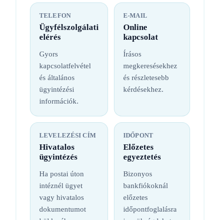
TELEFON
E-MAIL
Ügyfélszolgálati
Online
elérés
kapcsolat
Gyors
Írásos
kapcsolatfelvétel
megkeresésekhez
és általános
és részletesebb
ügyintézési
kérdésekhez.
információk.
LEVELEZÉSI CÍM
IDŐPONT
Hivatalos
Előzetes
ügyintézés
egyeztetés
Ha postai úton
Bizonyos
intéznél ügyet
bankfiókoknál
vagy hivatalos
előzetes
dokumentumot
időpontfoglalásra