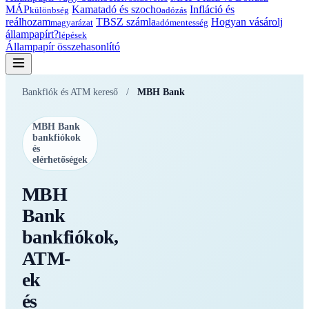
MÁP
Kamatadó és szocho
Infláció és
különbség
adózás
reálhozam
TBSZ számla
Hogyan vásárolj
magyarázat
adómentesség
állampapírt?
lépések
Állampapír összehasonlító
Bankfiók és ATM kereső
/
MBH Bank
MBH Bank
bankfiókok
és
elérhetőségek
MBH
Bank
bankfiókok,
ATM-
ek
és