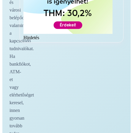
és
városi
belépőoldalakat,
valamint
a
Hirdetés
kapcsolódó
tudnivalókat.
Ha
bankfiókot,
ATM-
et
vagy
elérhetőséget
keresel,
innen
gyorsan
tovább