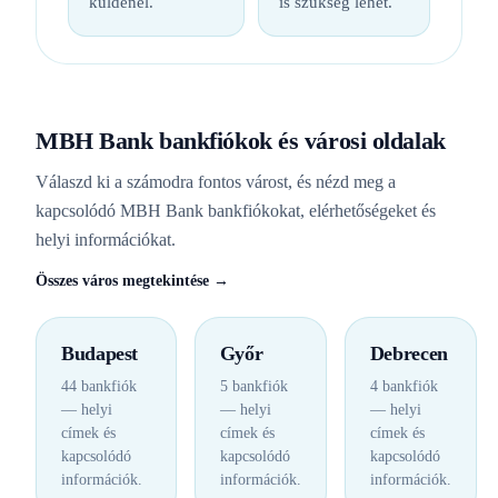
küldenél.
is szükség lehet.
MBH Bank bankfiókok és városi oldalak
Válaszd ki a számodra fontos várost, és nézd meg a
kapcsolódó MBH Bank bankfiókokat, elérhetőségeket és
helyi információkat.
Összes város megtekintése →
Budapest
Győr
Debrecen
44 bankfiók
5 bankfiók
4 bankfiók
— helyi
— helyi
— helyi
címek és
címek és
címek és
kapcsolódó
kapcsolódó
kapcsolódó
információk.
információk.
információk.