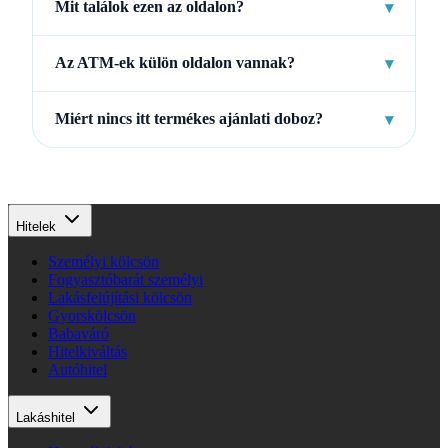
Mit találok ezen az oldalon?
▾
Az ATM-ek külön oldalon vannak?
▾
Miért nincs itt termékes ajánlati doboz?
▾
Hitelek
Személyi kölcsön
Fogyasztóbarát személyi
Lakásfelújítási kölcsön
Gyorskölcsön
Babaváró
Hitelkiváltás
Autóhitel
Lakáshitel