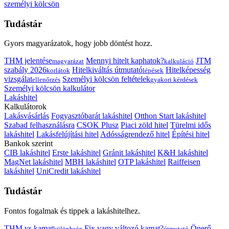
személyi kölcsön
Tudástár
Gyors magyarázatok, hogy jobb döntést hozz.
THM jelentése
Mennyi hitelt kaphatok?
JTM
magyarázat
kalkuláció
szabály 2026
Hitelkiváltás útmutató
Hitelképesség
korlátok
lépések
vizsgálat
Személyi kölcsön feltételek
ellenőrzés
gyakori kérdések
Személyi kölcsön kalkulátor
Lakáshitel
Kalkulátorok
Lakásvásárlás
Fogyasztóbarát lakáshitel
Otthon Start lakáshitel
Szabad felhasználásra
CSOK Plusz
Piaci zöld hitel
Türelmi idős
lakáshitel
Lakásfelújítási hitel
Adósságrendező hitel
Építési hitel
Bankok szerint
CIB lakáshitel
Erste lakáshitel
Gránit lakáshitel
K&H lakáshitel
MagNet lakáshitel
MBH lakáshitel
OTP lakáshitel
Raiffeisen
lakáshitel
UniCredit lakáshitel
Tudástár
Fontos fogalmak és tippek a lakáshitelhez.
THM vs kamat
Fix vagy változó kamat?
Önerő
különbség
útmutató