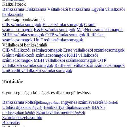
Kalkulátorok
Bankszámla
Diákszámla
Vállalkozói bankszámla
Egyéni vállalkozói
bankszámla
Lakossági bankszámlák
CIB számlacsomagok
Erste számlacsomagok
Gránit
számlacsomagok
K&H számlacsomagok
MagNet számlacsomagok
MBH számlacsomagok
OTP számlacsomagok
Raiffeisen
számlacsomagok
UniCredit számlacsomagok
Vállalkozói bankszámlák
CIB vállalkozói számlacsomagok
Erste vállalkozói számlacsomagok
Gránit vállalkozói számlacsomagok
K&H vállalkozói
számlacsomagok
MBH vállalkozói számlacsomagok
OTP
vállalkozói számlacsomagok
Raiffeisen vállalkozói számlacsomagok
UniCredit vállalkozói számlacsomagok
Tudástár
Gyors segítség a költségek és díjak megértéséhez.
Bankszámla költségek
Ingyenes számlavezetés
magyarázat
feltételek
Utalási díjak
Bankkártya díjak
IBAN /
mire figyelj
összevetés
utalás
Számlaváltás menete
gyakori kérdés
lépések
Számla összehasonlító
Biztosítás