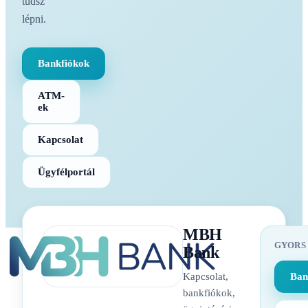
tudsz
lépni.
Bankfiókok
ATM-
ek
Kapcsolat
Ügyfélportál
MBH
GYORS
Bank
Kapcsolat,
Ban
bankfiókok,