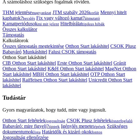
A számoláshoz szükséges fogalmak röviden.
THM jelentése
JTM szabály 2026
Mennyi hitelt
magyarázat
korlát
kaphatok?
Fix vagy változó kamat?
becslés
útmutató
Kamatperiódusok
Hitelbírálat
mi mit jelent
tipikus hibák
Összes kalkulátor
Támogatás
Kalkulátorok
Összes támogatás megtekintése
Otthon Start lakáshitel
CSOK Plusz
Babaváró
Munkáshitel
Falusi CSOK támogatás
Otthon Start lakáshitel
CIB Otthon Start lakáshitel
Erste Otthon Start lakáshitel
Gránit
Otthon Start lakáshitel
K&H Otthon Start lakáshitel
MagNet Otthon
Start lakáshitel
MBH Otthon Start lakáshitel
OTP Otthon Start
lakáshitel
Raiffeisen Otthon Start lakáshitel
Unicredit Otthon Start
lakáshitel
Tudástár
Gyors magyarázatok, hogy tudd, mire vagy jogosult.
Otthon Start feltételek
CSOK Plusz feltételek
jogosultság
összefoglaló
Babaváró: mire figyelj?
Igénylés menete
Szükséges
tippek
lépések
dokumentumok
Határidők és kizáró okok
lista
fontos
Jogosultság ellenőrzése