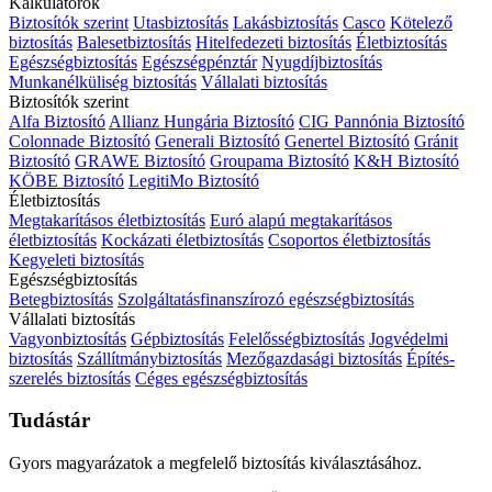
Kalkulátorok
Biztosítók szerint
Utasbiztosítás
Lakásbiztosítás
Casco
Kötelező
biztosítás
Balesetbiztosítás
Hitelfedezeti biztosítás
Életbiztosítás
Egészségbiztosítás
Egészségpénztár
Nyugdíjbiztosítás
Munkanélküliség biztosítás
Vállalati biztosítás
Biztosítók szerint
Alfa Biztosító
Allianz Hungária Biztosító
CIG Pannónia Biztosító
Colonnade Biztosító
Generali Biztosító
Genertel Biztosító
Gránit
Biztosító
GRAWE Biztosító
Groupama Biztosító
K&H Biztosító
KÖBE Biztosító
LegitiMo Biztosító
Életbiztosítás
Megtakarításos életbiztosítás
Euró alapú megtakarításos
életbiztosítás
Kockázati életbiztosítás
Csoportos életbiztosítás
Kegyeleti biztosítás
Egészségbiztosítás
Betegbiztosítás
Szolgáltatásfinanszírozó egészségbiztosítás
Vállalati biztosítás
Vagyonbiztosítás
Gépbiztosítás
Felelősségbiztosítás
Jogvédelmi
biztosítás
Szállítmánybiztosítás
Mezőgazdasági biztosítás
Építés-
szerelés biztosítás
Céges egészségbiztosítás
Tudástár
Gyors magyarázatok a megfelelő biztosítás kiválasztásához.