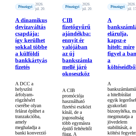
2026.
2026.
2026.
Pénzügyi
Pénzügyi
Pénzügyi
júl. 20.
júl. 20.
júl. 1
A dinamikus
CIB
A
devizaváltás
fizetőgyűrű
bankszáml
csapdája:
ajándékba:
elárulja,
így kerülhet
ennyit ér
kapsz-e
sokkal többe
valójában
hitelt: mire
a külföldi
az új
figyel a ba
bankkártyás
bankszámla
a
fizetés
mellé járó
költéseidbő
okoseszköz
A DCC a
A
helyszíni
bankszámlamú
A CIB
árfolyam-
a hitelbírálat
promóciója
rögzítésért
egyik legerőse
használható
cserébe olyan
gyakorlati
fizetési eszközt
felárat építhet a
bizonyítéka, m
kínál, de a
tranzakcióba,
megmutatja a
jogosultság
amely
jövedelem
több egymásra
meghaladja a
stabilitását, a
épülő feltételtől
banki konverzió
költési fegyel
függ. A