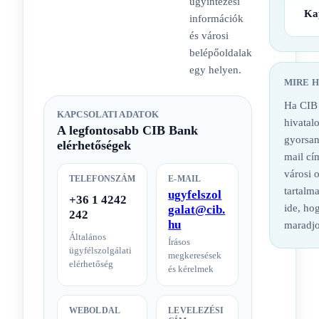
ügyintézési
Ka
információk
és városi
belépőoldalak
egy helyen.
MIRE 
Ha CIB 
KAPCSOLATI ADATOK
hivatalo
A legfontosabb CIB Bank
gyorsan
elérhetőségek
mail cí
városi 
TELEFONSZÁM
E-MAIL
tartalm
ugyfelszol
+36 1 4242
ide, hog
galat@cib.
242
hu
maradjo
Általános
Írásos
ügyfélszolgálati
megkeresések
elérhetőség
és kérelmek
WEBOLDAL
LEVELEZÉSI