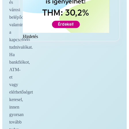
és
városi
belépőoldalakat,
valamint
a
Hirdetés
kapcsolódó
tudnivalókat.
Ha
bankfiókot,
ATM-
et
vagy
elérhetőséget
keresel,
innen
gyorsan
tovább