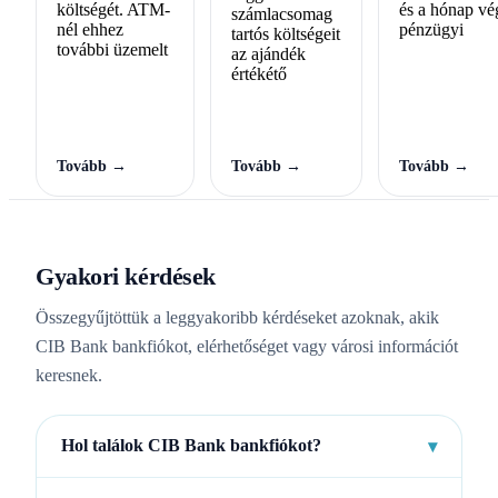
költségét. ATM-
és a hónap vé
számlacsomag
nél ehhez
pénzügyi
tartós költségeit
további üzemelt
az ajándék
értékétő
Tovább →
Tovább →
Tovább →
Gyakori kérdések
Összegyűjtöttük a leggyakoribb kérdéseket azoknak, akik
CIB Bank bankfiókot, elérhetőséget vagy városi információt
keresnek.
Hol találok CIB Bank bankfiókot?
▾