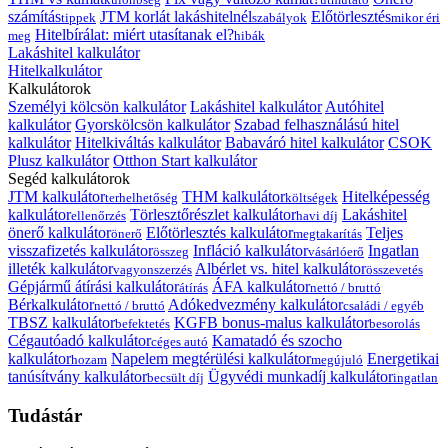
számítás
JTM korlát lakáshitelnél
Előtörlesztés
tippek
szabályok
mikor éri
Hitelbírálat: miért utasítanak el?
meg
hibák
Lakáshitel kalkulátor
Hitelkalkulátor
Kalkulátorok
Személyi kölcsön kalkulátor
Lakáshitel kalkulátor
Autóhitel
kalkulátor
Gyorskölcsön kalkulátor
Szabad felhasználású hitel
kalkulátor
Hitelkiváltás kalkulátor
Babaváró hitel kalkulátor
CSOK
Plusz kalkulátor
Otthon Start kalkulátor
Segéd kalkulátorok
JTM kalkulátor
THM kalkulátor
Hitelképesség
terhelhetőség
költségek
kalkulátor
Törlesztőrészlet kalkulátor
Lakáshitel
ellenőrzés
havi díj
önerő kalkulátor
Előtörlesztés kalkulátor
Teljes
önerő
megtakarítás
visszafizetés kalkulátor
Infláció kalkulátor
Ingatlan
összeg
vásárlóerő
illeték kalkulátor
Albérlet vs. hitel kalkulátor
vagyonszerzés
összevetés
Gépjármű átírási kalkulátor
ÁFA kalkulátor
átírás
nettó / bruttó
Bérkalkulátor
Adókedvezmény kalkulátor
nettó / bruttó
családi / egyéb
TBSZ kalkulátor
KGFB bonus-malus kalkulátor
befektetés
besorolás
Cégautóadó kalkulátor
Kamatadó és szocho
céges autó
kalkulátor
Napelem megtérülési kalkulátor
Energetikai
hozam
megújuló
tanúsítvány kalkulátor
Ügyvédi munkadíj kalkulátor
becsült díj
ingatlan
Tudástár