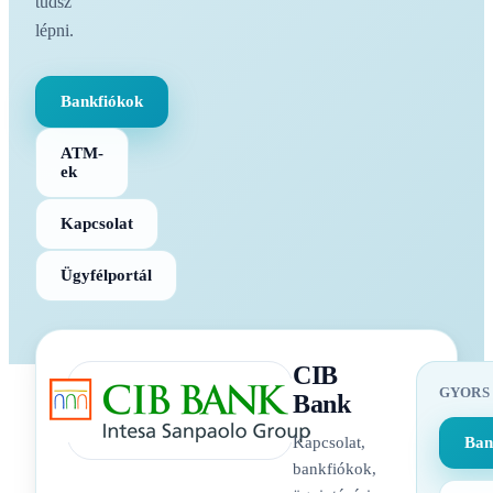
tudsz
lépni.
Bankfiókok
ATM-
ek
Kapcsolat
Ügyfélportál
CIB
GYORS
Bank
Kapcsolat,
Ban
bankfiókok,