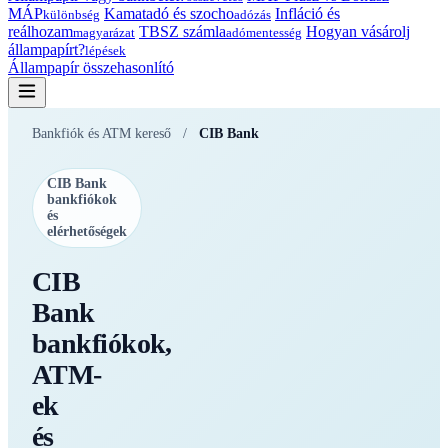
MÁP
Kamatadó és szocho
Infláció és
különbség
adózás
reálhozam
TBSZ számla
Hogyan vásárolj
magyarázat
adómentesség
állampapírt?
lépések
Állampapír összehasonlító
Bankfiók és ATM kereső
/
CIB Bank
CIB Bank
bankfiókok
és
elérhetőségek
CIB
Bank
bankfiókok,
ATM-
ek
és