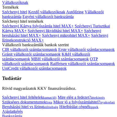
Vállalkozóknak
Termékek
Széchenyi hitel
Kezdő vállalkozóknak
Autólízing
Vállalkozói
bankszámla
Egyéni vállalkozói bankszámla
Széchenyi hitel termékek
Széchenyi Kártya folyószámla hitel MAX+
Széchenyi Turisztikai
Kártya MAX+
Széchenyi likviditási hitel MAX+
Széchenyi
beruházási hitel MAX+
Széchenyi mikrohitel MAX+
Széchenyi
lízingkonstrukció MAX+
Vállalkozói bankszámlák bankok szerint
CIB vállalkozói számlacsomagok
Erste vállalkozói számlacsomagok
Gránit vállalkozói számlacsomagok
K&H vállalkozói
számlacsomagok
MBH vállalkozói számlacsomagok
OTP
vállalkozói számlacsomagok
Raiffeisen vállalkozói számlacsomagok
UniCredit vállalkozói számlacsomagok
Tudástár
Rövid magyarázatok KKV finanszírozáshoz.
Széchenyi hitel feltételek
Mire elég a fedezet?
kamat/díj
áttekintés
Szükséges dokumentumok
Mikor jó a folyószámlahitel?
lista
gyakorlati
Beruházási hitel vs lízing
Hitelbírálat cégnél
különbség
tippek
Ajánlatkérés
Bankszámla