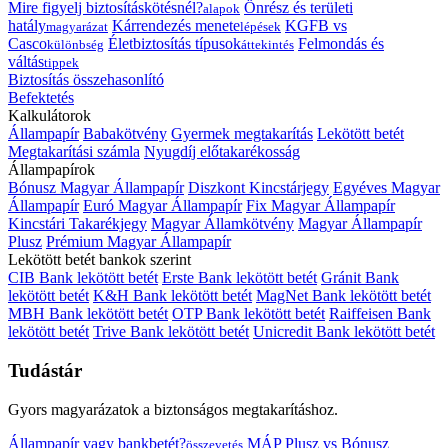
Mire figyelj biztosításkötésnél?
Önrész és területi
alapok
hatály
Kárrendezés menete
KGFB vs
magyarázat
lépések
Casco
Életbiztosítás típusok
Felmondás és
különbség
áttekintés
váltás
tippek
Biztosítás összehasonlító
Befektetés
Kalkulátorok
Állampapír
Babakötvény
Gyermek megtakarítás
Lekötött betét
Megtakarítási számla
Nyugdíj előtakarékosság
Állampapírok
Bónusz Magyar Állampapír
Diszkont Kincstárjegy
Egyéves Magyar
Állampapír
Euró Magyar Állampapír
Fix Magyar Állampapír
Kincstári Takarékjegy
Magyar Államkötvény
Magyar Állampapír
Plusz
Prémium Magyar Állampapír
Lekötött betét bankok szerint
CIB Bank lekötött betét
Erste Bank lekötött betét
Gránit Bank
lekötött betét
K&H Bank lekötött betét
MagNet Bank lekötött betét
MBH Bank lekötött betét
OTP Bank lekötött betét
Raiffeisen Bank
lekötött betét
Trive Bank lekötött betét
Unicredit Bank lekötött betét
Tudástár
Gyors magyarázatok a biztonságos megtakarításhoz.
Állampapír vagy bankbetét?
MÁP Plusz vs Bónusz
összevetés