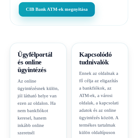
CIB Bank ATM-ek megnyitása
Ügyfélportál
Kapcsolódó
és online
tudnivalók
ügyintézés
Ennek az oldalnak a
fő célja az eligazítás
Az online
a bankfiókok, az
ügyintézésnek külön,
ATM-ek, a városi
jól látható helye van
oldalak, a kapcsolati
ezen az oldalon. Ha
adatok és az online
nem bankfiókot
ügyintézés között. A
keresel, hanem
termékes tartalmak
inkább online
külön oldaltípuson
szeretnél