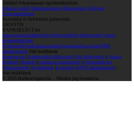
Akikkel folyamatosan együttműködünk:
Jobsora
jooble
Meteonavigator
Hírnavigátor
Akölcsön
Expresszkölcsön
Biztosítási és befektetési partnerünk:
GRANTIS
BANKSELECT.hu
Impresszum
Adatkezelési tájékoztató
Süti tájékoztató
Gyakori
kérdések
Rólunk
Üzletszabályzat
Panaszkezelés
Fogalomtár
Kapcsolat
MNB
alkalmazások
Süti beállítások
Impresszum
|
Adatkezelési tájékoztató
|
Süti tájékoztató
|
Gyakori
kérdések
|
Rólunk
|
Csatlakozz partnerként
|
Üzletszabályzat
|
Panaszkezelés
|
Fogalomtár
|
Kapcsolat
|
MNB alkalmazások
|
Süti beállítások
© 2026 Banknavigator.hu – Minden jog fenntartva.