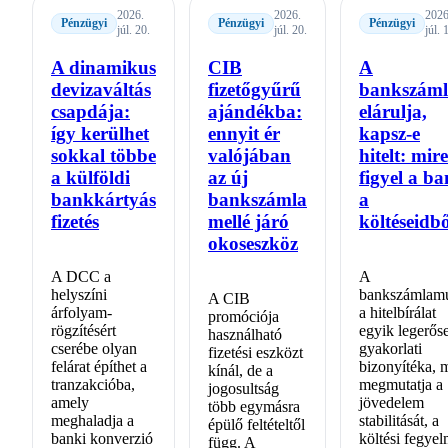
2026.
2026.
2026
Pénzügyi
Pénzügyi
Pénzügyi
júl. 20.
júl. 20.
júl. 
A dinamikus
CIB
A
devizaváltás
fizetőgyűrű
bankszám
csapdája:
ajándékba:
elárulja,
így kerülhet
ennyit ér
kapsz-e
sokkal többe
valójában
hitelt: mire
a külföldi
az új
figyel a b
bankkártyás
bankszámla
a
fizetés
mellé járó
költéseidb
okoseszköz
A DCC a
A
helyszíni
bankszámlamú
A CIB
árfolyam-
a hitelbírálat
promóciója
rögzítésért
egyik legerős
használható
cserébe olyan
gyakorlati
fizetési eszközt
felárat építhet a
bizonyítéka, 
kínál, de a
tranzakcióba,
megmutatja a
jogosultság
amely
jövedelem
több egymásra
meghaladja a
stabilitását, a
épülő feltételtől
banki konverzió
költési fegyel
függ. A