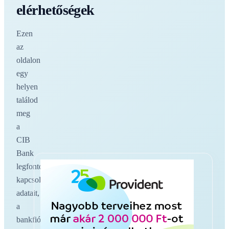
elérhetőségek
Ezen
az
oldalon
egy
helyen
találod
meg
a
CIB
Bank
legfontosabb
kapcsolati
adatait,
a
bankfiókokat