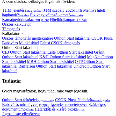
A számoláshoz szükséges fogalmak röviden.
THM jelentése
JTM szabály 2026
Mennyi hitelt
magyarázat
korlát
kaphatok?
Fix vagy változó kamat?
becslés
útmutató
Kamatperiódusok
Hitelbírálat
mi mit jelent
tipikus hibák
Összes kalkulátor
Támogatás
Kalkulátorok
Összes támogatás megtekintése
Otthon Start lakáshitel
CSOK Plusz
Babaváró
Munkáshitel
Falusi CSOK támogatás
Otthon Start lakáshitel
CIB Otthon Start lakáshitel
Erste Otthon Start lakáshitel
Gránit
Otthon Start lakáshitel
K&H Otthon Start lakáshitel
MagNet Otthon
Start lakáshitel
MBH Otthon Start lakáshitel
OTP Otthon Start
lakáshitel
Raiffeisen Otthon Start lakáshitel
Unicredit Otthon Start
lakáshitel
Tudástár
Gyors magyarázatok, hogy tudd, mire vagy jogosult.
Otthon Start feltételek
CSOK Plusz feltételek
jogosultság
összefoglaló
Babaváró: mire figyelj?
Igénylés menete
Szükséges
tippek
lépések
dokumentumok
Határidők és kizáró okok
lista
fontos
Jogosultság ellenőrzése