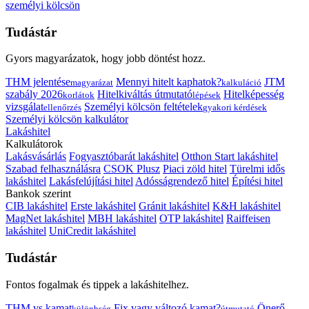
személyi kölcsön
Tudástár
Gyors magyarázatok, hogy jobb döntést hozz.
THM jelentése
Mennyi hitelt kaphatok?
JTM
magyarázat
kalkuláció
szabály 2026
Hitelkiváltás útmutató
Hitelképesség
korlátok
lépések
vizsgálat
Személyi kölcsön feltételek
ellenőrzés
gyakori kérdések
Személyi kölcsön kalkulátor
Lakáshitel
Kalkulátorok
Lakásvásárlás
Fogyasztóbarát lakáshitel
Otthon Start lakáshitel
Szabad felhasználásra
CSOK Plusz
Piaci zöld hitel
Türelmi idős
lakáshitel
Lakásfelújítási hitel
Adósságrendező hitel
Építési hitel
Bankok szerint
CIB lakáshitel
Erste lakáshitel
Gránit lakáshitel
K&H lakáshitel
MagNet lakáshitel
MBH lakáshitel
OTP lakáshitel
Raiffeisen
lakáshitel
UniCredit lakáshitel
Tudástár
Fontos fogalmak és tippek a lakáshitelhez.
THM vs kamat
Fix vagy változó kamat?
Önerő
különbség
útmutató