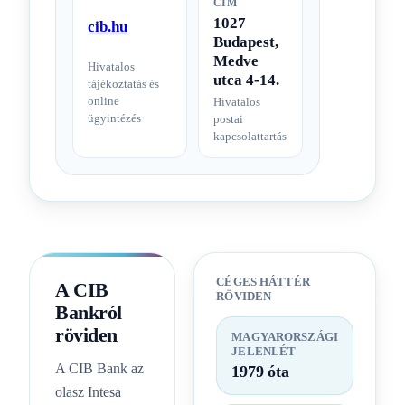
CÍM
1027
cib.hu
Budapest,
Medve
Hivatalos
utca 4-14.
tájékoztatás és
online
Hivatalos
ügyintézés
postai
kapcsolattartás
CÉGES HÁTTÉR
A CIB
RÖVIDEN
Bankról
röviden
MAGYARORSZÁGI
JELENLÉT
A CIB Bank az
1979 óta
olasz Intesa