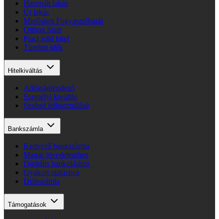
Használt lakás
Új lakás
Minősített Fogyasztóbarát
Otthon Start
Piaci zöld hitel
Türelmi idős
Hitelkiváltás
Adósságrendező
Személyi kiváltás
Szabad felhasználású
Bankszámla
Kedvező bankszámla
Magas jövedelemhez
Digitális bankoláshoz
Gyakori utaláshoz
Diákszámla
Támogatások