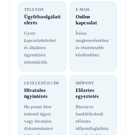
TELEFON
E-MAIL
Ügyfélszolgálati
Online
elérés
kapcsolat
Gyors
Írásos
kapcsolatfelvétel
megkeresésekhez
és általános
és részletesebb
ügyintézési
kérdésekhez.
információk.
LEVELEZÉSI CÍM
IDŐPONT
Hivatalos
Előzetes
ügyintézés
egyeztetés
Ha postai úton
Bizonyos
intéznél ügyet
bankfiókoknál
vagy hivatalos
előzetes
dokumentumot
időpontfoglalásra