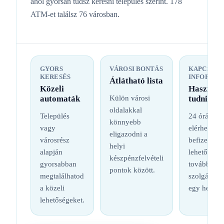
ahol gyorsan tudsz keresni település szerint. 178
ATM-et találsz 76 városban.
GYORS
VÁROSI BONTÁS
KAPCSOL
KERESÉS
INFORMÁC
Átlátható lista
Közeli
Hasznos
automaták
Külön városi
tudnival
oldalakkal
Település
24 órás
könnyebb
vagy
elérhetőség
eligazodni a
városrész
befizetési
helyi
alapján
lehetőség é
készpénzfelvételi
gyorsabban
további
pontok között.
megtalálhatod
szolgáltatá
a közeli
egy helyen
lehetőségeket.