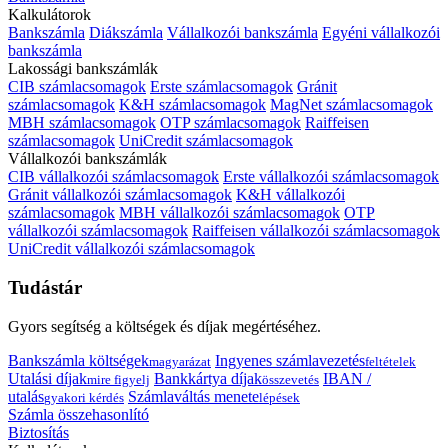
Kalkulátorok
Bankszámla
Diákszámla
Vállalkozói bankszámla
Egyéni vállalkozói
bankszámla
Lakossági bankszámlák
CIB számlacsomagok
Erste számlacsomagok
Gránit
számlacsomagok
K&H számlacsomagok
MagNet számlacsomagok
MBH számlacsomagok
OTP számlacsomagok
Raiffeisen
számlacsomagok
UniCredit számlacsomagok
Vállalkozói bankszámlák
CIB vállalkozói számlacsomagok
Erste vállalkozói számlacsomagok
Gránit vállalkozói számlacsomagok
K&H vállalkozói
számlacsomagok
MBH vállalkozói számlacsomagok
OTP
vállalkozói számlacsomagok
Raiffeisen vállalkozói számlacsomagok
UniCredit vállalkozói számlacsomagok
Tudástár
Gyors segítség a költségek és díjak megértéséhez.
Bankszámla költségek
Ingyenes számlavezetés
magyarázat
feltételek
Utalási díjak
Bankkártya díjak
IBAN /
mire figyelj
összevetés
utalás
Számlaváltás menete
gyakori kérdés
lépések
Számla összehasonlító
Biztosítás