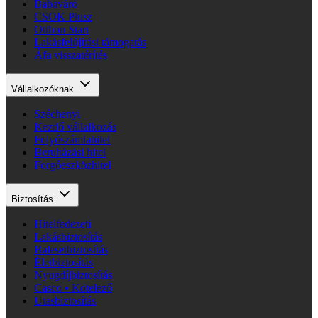
Babaváró
CSOK Plusz
Otthon Start
Lakásfelújítási támogatás
Áfa visszatérítés
Vállalkozóknak
Széchenyi
Kezdő vállalkozás
Folyószámlahitel
Beruházási hitel
Forgóeszközhitel
Biztosítás
Hitelfedezeti
Lakásbiztosítás
Balesetbiztosítás
Életbiztosítás
Nyugdíjbiztosítás
Casco • Kötelező
Utasbiztosítás