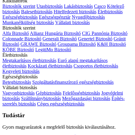
Kalkulátorok
Biztosítók szerint
Utasbiztosítás
Lakásbiztosítás
Casco
Kötelező
biztosítás
Balesetbiztosítás
Hitelfedezeti biztosítás
Életbiztosítás
Egészségbiztosítás
Egészségpénztár
Nyugdíjbiztosítás
Munkanélküliség biztosítás
Vállalati biztosítás
Biztosítók szerint
Alfa Biztosító
Allianz Hungária Biztosító
CIG Pannónia Biztosító
Colonnade Biztosító
Generali Biztosító
Genertel Biztosító
Gránit
Biztosító
GRAWE Biztosító
Groupama Biztosító
K&H Biztosító
KÖBE Biztosító
LegitiMo Biztosító
Életbiztosítás
Megtakarításos életbiztosítás
Euró alapú megtakarításos
életbiztosítás
Kockázati életbiztosítás
Csoportos életbiztosítás
Kegyeleti biztosítás
Egészségbiztosítás
Betegbiztosítás
Szolgáltatásfinanszírozó egészségbiztosítás
Vállalati biztosítás
Vagyonbiztosítás
Gépbiztosítás
Felelősségbiztosítás
Jogvédelmi
biztosítás
Szállítmánybiztosítás
Mezőgazdasági biztosítás
Építés-
szerelés biztosítás
Céges egészségbiztosítás
Tudástár
Gyors magyarázatok a megfelelő biztosítás kiválasztásához.