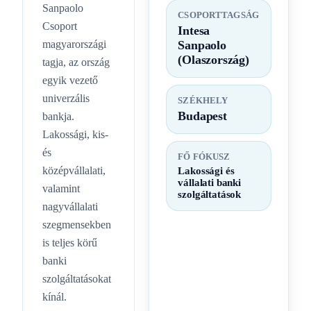
Sanpaolo
CSOPORTTAGSÁG
Csoport
Intesa
magyarországi
Sanpaolo
(Olaszország)
tagja, az ország
egyik vezető
univerzális
SZÉKHELY
Budapest
bankja.
Lakossági, kis-
és
FŐ FÓKUSZ
középvállalati,
Lakossági és
vállalati banki
valamint
szolgáltatások
nagyvállalati
szegmensekben
is teljes körű
banki
szolgáltatásokat
kínál.