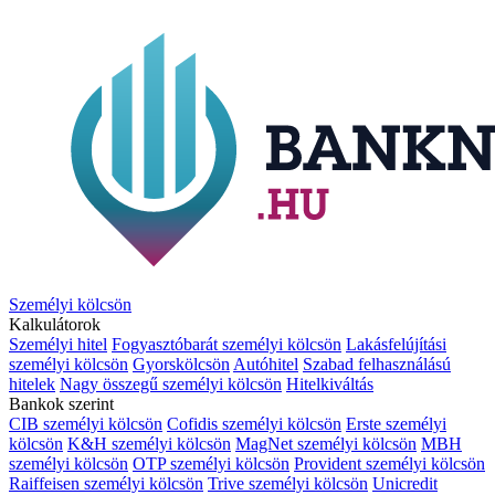
Személyi kölcsön
Kalkulátorok
Személyi hitel
Fogyasztóbarát személyi kölcsön
Lakásfelújítási
személyi kölcsön
Gyorskölcsön
Autóhitel
Szabad felhasználású
hitelek
Nagy összegű személyi kölcsön
Hitelkiváltás
Bankok szerint
CIB személyi kölcsön
Cofidis személyi kölcsön
Erste személyi
kölcsön
K&H személyi kölcsön
MagNet személyi kölcsön
MBH
személyi kölcsön
OTP személyi kölcsön
Provident személyi kölcsön
Raiffeisen személyi kölcsön
Trive személyi kölcsön
Unicredit