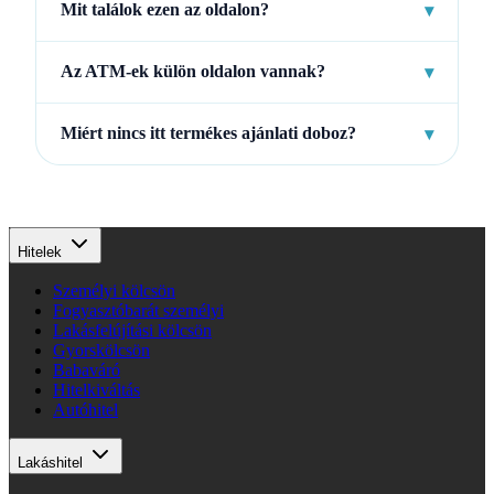
Mit találok ezen az oldalon?
▾
Az ATM-ek külön oldalon vannak?
▾
Miért nincs itt termékes ajánlati doboz?
▾
Hitelek
Személyi kölcsön
Fogyasztóbarát személyi
Lakásfelújítási kölcsön
Gyorskölcsön
Babaváró
Hitelkiváltás
Autóhitel
Lakáshitel