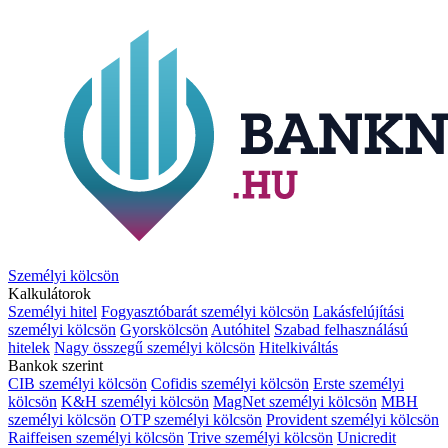
Személyi kölcsön
Kalkulátorok
Személyi hitel
Fogyasztóbarát személyi kölcsön
Lakásfelújítási
személyi kölcsön
Gyorskölcsön
Autóhitel
Szabad felhasználású
hitelek
Nagy összegű személyi kölcsön
Hitelkiváltás
Bankok szerint
CIB személyi kölcsön
Cofidis személyi kölcsön
Erste személyi
kölcsön
K&H személyi kölcsön
MagNet személyi kölcsön
MBH
személyi kölcsön
OTP személyi kölcsön
Provident személyi kölcsön
Raiffeisen személyi kölcsön
Trive személyi kölcsön
Unicredit