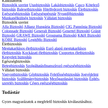
Kalkulátorok
Biztosítók szerint
Utasbiztosítás
Lakásbiztosítás
Casco
Kötelező
biztosítás
Balesetbiztosítás
Hitelfedezeti biztosítás
Életbiztosítás
Egészségbiztosítás
Egészségpénztár
Nyugdíjbiztosítás
Munkanélküliség biztosítás
Vállalati biztosítás
Biztosítók szerint
Alfa Biztosító
Allianz Hungária Biztosító
CIG Pannónia Biztosító
Colonnade Biztosító
Generali Biztosító
Genertel Biztosító
Gránit
Biztosító
GRAWE Biztosító
Groupama Biztosító
K&H Biztosító
KÖBE Biztosító
LegitiMo Biztosító
Életbiztosítás
Megtakarításos életbiztosítás
Euró alapú megtakarításos
életbiztosítás
Kockázati életbiztosítás
Csoportos életbiztosítás
Kegyeleti biztosítás
Egészségbiztosítás
Betegbiztosítás
Szolgáltatásfinanszírozó egészségbiztosítás
Vállalati biztosítás
Vagyonbiztosítás
Gépbiztosítás
Felelősségbiztosítás
Jogvédelmi
biztosítás
Szállítmánybiztosítás
Mezőgazdasági biztosítás
Építés-
szerelés biztosítás
Céges egészségbiztosítás
Tudástár
Gyors magyarázatok a megfelelő biztosítás kiválasztásához.