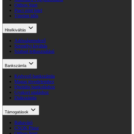
Otthon Start
Piaci zöld hitel
Türelmi idős
Hitelkiváltás
Adósságrendező
Személyi kiváltás
Szabad felhasználású
Bankszámla
Kedvező bankszámla
Magas jövedelemhez
Digitális bankoláshoz
Gyakori utaláshoz
Diákszámla
Támogatások
Babaváró
CSOK Plusz
Otthon Start