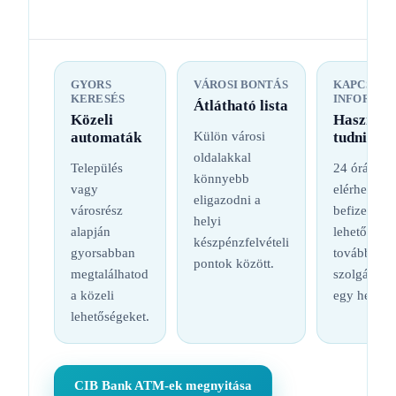
GYORS
VÁROSI BONTÁS
KAPCSOL
KERESÉS
INFORMÁC
Átlátható lista
Közeli
Hasznos
automaták
Külön városi
tudnival
oldalakkal
Település
24 órás
könnyebb
vagy
elérhetőség
eligazodni a
városrész
befizetési
helyi
alapján
lehetőség é
készpénzfelvételi
gyorsabban
további
pontok között.
megtalálhatod
szolgáltatá
a közeli
egy helyen
lehetőségeket.
CIB Bank ATM-ek megnyitása