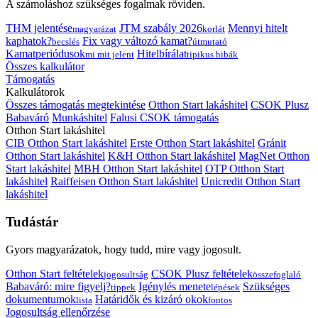
A számoláshoz szükséges fogalmak röviden.
THM jelentése
JTM szabály 2026
Mennyi hitelt
magyarázat
korlát
kaphatok?
Fix vagy változó kamat?
becslés
útmutató
Kamatperiódusok
Hitelbírálat
mi mit jelent
tipikus hibák
Összes kalkulátor
Támogatás
Kalkulátorok
Összes támogatás megtekintése
Otthon Start lakáshitel
CSOK Plusz
Babaváró
Munkáshitel
Falusi CSOK támogatás
Otthon Start lakáshitel
CIB Otthon Start lakáshitel
Erste Otthon Start lakáshitel
Gránit
Otthon Start lakáshitel
K&H Otthon Start lakáshitel
MagNet Otthon
Start lakáshitel
MBH Otthon Start lakáshitel
OTP Otthon Start
lakáshitel
Raiffeisen Otthon Start lakáshitel
Unicredit Otthon Start
lakáshitel
Tudástár
Gyors magyarázatok, hogy tudd, mire vagy jogosult.
Otthon Start feltételek
CSOK Plusz feltételek
jogosultság
összefoglaló
Babaváró: mire figyelj?
Igénylés menete
Szükséges
tippek
lépések
dokumentumok
Határidők és kizáró okok
lista
fontos
Jogosultság ellenőrzése