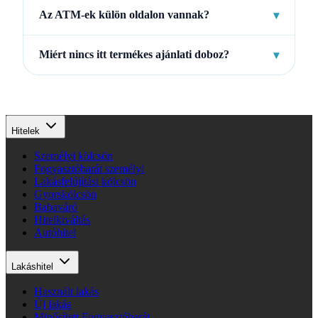
Az ATM-ek külön oldalon vannak?
▾
Miért nincs itt termékes ajánlati doboz?
▾
Hitelek
Személyi kölcsön
Fogyasztóbarát személyi
Lakásfelújítási kölcsön
Gyorskölcsön
Babaváró
Hitelkiváltás
Autóhitel
Lakáshitel
Használt lakás
Új lakás
Minősített Fogyasztóbarát