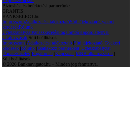
Expresszkölcsön
Biztosítási és befektetési partnerünk:
GRANTIS
BANKSELECT.hu
Impresszum
Adatkezelési tájékoztató
Süti tájékoztató
Gyakori
kérdések
Rólunk
Üzletszabályzat
Panaszkezelés
Fogalomtár
Kapcsolat
MNB
alkalmazások
Süti beállítások
Impresszum
|
Adatkezelési tájékoztató
|
Süti tájékoztató
|
Gyakori
kérdések
|
Rólunk
|
Csatlakozz partnerként
|
Üzletszabályzat
|
Panaszkezelés
|
Fogalomtár
|
Kapcsolat
|
MNB alkalmazások
|
Süti beállítások
© 2026 Banknavigator.hu – Minden jog fenntartva.