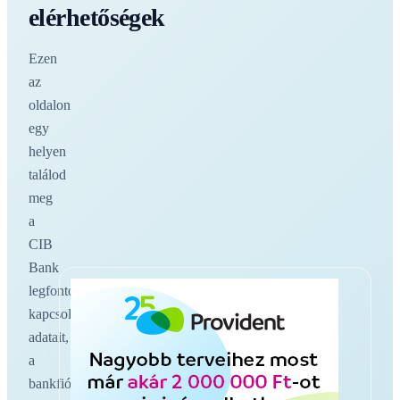
elérhetőségek
Ezen
az
oldalon
egy
helyen
találod
meg
a
CIB
Bank
legfontosabb
kapcsolati
adatait,
a
bankfiókokat