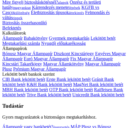
Mire figyelj biztosításkötésnél?
Önrész és területi
alapok
hatály
Kárrendezés menete
KGFB vs
magyarázat
lépések
Casco
Életbiztosítás típusok
Felmondás és
különbség
áttekintés
váltás
tippek
Biztosítás összehasonlító
Befektetés
Kalkulátorok
Állampapír
Babakötvény
Gyermek megtakarítás
Lekötött betét
Megtakarítási számla
Nyugdíj előtakarékosság
Állampapírok
Bónusz Magyar Állampapír
Diszkont Kincstárjegy
Egyéves Magyar
Állampapír
Euró Magyar Állampapír
Fix Magyar Állampapír
Kincstári Takarékjegy
Magyar Államkötvény
Magyar Állampapír
Plusz
Prémium Magyar Állampapír
Lekötött betét bankok szerint
CIB Bank lekötött betét
Erste Bank lekötött betét
Gránit Bank
lekötött betét
K&H Bank lekötött betét
MagNet Bank lekötött betét
MBH Bank lekötött betét
OTP Bank lekötött betét
Raiffeisen Bank
lekötött betét
Trive Bank lekötött betét
Unicredit Bank lekötött betét
Tudástár
Gyors magyarázatok a biztonságos megtakarításhoz.
Állampapír vagy bankbetét?
MÁP Plusz vs Bónusz
összevetés