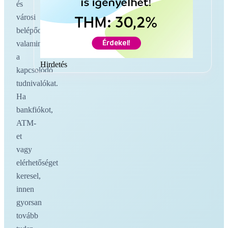
és
városi
belépőoldalakat,
valamint
a
Hirdetés
kapcsolódó
tudnivalókat.
Ha
bankfiókot,
ATM-
et
vagy
elérhetőséget
keresel,
innen
gyorsan
tovább