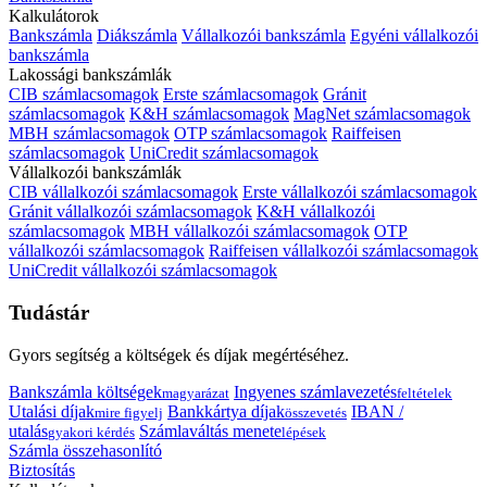
Kalkulátorok
Bankszámla
Diákszámla
Vállalkozói bankszámla
Egyéni vállalkozói
bankszámla
Lakossági bankszámlák
CIB számlacsomagok
Erste számlacsomagok
Gránit
számlacsomagok
K&H számlacsomagok
MagNet számlacsomagok
MBH számlacsomagok
OTP számlacsomagok
Raiffeisen
számlacsomagok
UniCredit számlacsomagok
Vállalkozói bankszámlák
CIB vállalkozói számlacsomagok
Erste vállalkozói számlacsomagok
Gránit vállalkozói számlacsomagok
K&H vállalkozói
számlacsomagok
MBH vállalkozói számlacsomagok
OTP
vállalkozói számlacsomagok
Raiffeisen vállalkozói számlacsomagok
UniCredit vállalkozói számlacsomagok
Tudástár
Gyors segítség a költségek és díjak megértéséhez.
Bankszámla költségek
Ingyenes számlavezetés
magyarázat
feltételek
Utalási díjak
Bankkártya díjak
IBAN /
mire figyelj
összevetés
utalás
Számlaváltás menete
gyakori kérdés
lépések
Számla összehasonlító
Biztosítás