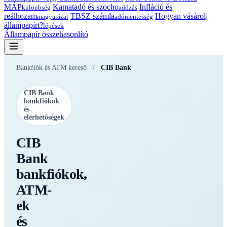
MÁP
Kamatadó és szocho
Infláció és
különbség
adózás
reálhozam
TBSZ számla
Hogyan vásárolj
magyarázat
adómentesség
állampapírt?
lépések
Állampapír összehasonlító
Bankfiók és ATM kereső
/
CIB Bank
CIB Bank
bankfiókok
és
elérhetőségek
CIB
Bank
bankfiókok,
ATM-
ek
és