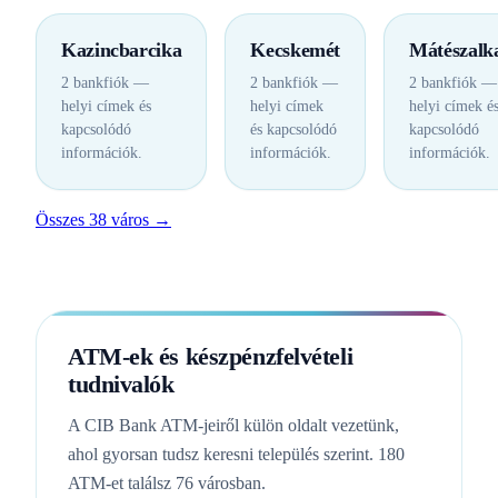
Kazincbarcika
Kecskemét
Mátészalk
2 bankfiók —
2 bankfiók —
2 bankfiók —
helyi címek és
helyi címek
helyi címek é
kapcsolódó
és kapcsolódó
kapcsolódó
információk.
információk.
információk.
Összes 38 város →
ATM-ek és készpénzfelvételi
tudnivalók
A CIB Bank ATM-jeiről külön oldalt vezetünk,
ahol gyorsan tudsz keresni település szerint. 180
ATM-et találsz 76 városban.