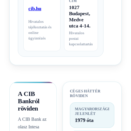
CÍM
1027
cib.hu
Budapest,
Medve
Hivatalos
utca 4-14.
tájékoztatás és
online
Hivatalos
ügyintézés
postai
kapcsolattartás
CÉGES HÁTTÉR
A CIB
RÖVIDEN
Bankról
röviden
MAGYARORSZÁGI
JELENLÉT
A CIB Bank az
1979 óta
olasz Intesa