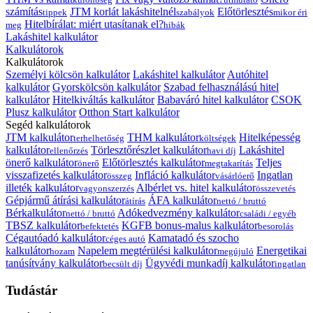
számítás
JTM korlát lakáshitelnél
Előtörlesztés
tippek
szabályok
mikor éri
Hitelbírálat: miért utasítanak el?
meg
hibák
Lakáshitel kalkulátor
Kalkulátorok
Kalkulátorok
Személyi kölcsön kalkulátor
Lakáshitel kalkulátor
Autóhitel
kalkulátor
Gyorskölcsön kalkulátor
Szabad felhasználású hitel
kalkulátor
Hitelkiváltás kalkulátor
Babaváró hitel kalkulátor
CSOK
Plusz kalkulátor
Otthon Start kalkulátor
Segéd kalkulátorok
JTM kalkulátor
THM kalkulátor
Hitelképesség
terhelhetőség
költségek
kalkulátor
Törlesztőrészlet kalkulátor
Lakáshitel
ellenőrzés
havi díj
önerő kalkulátor
Előtörlesztés kalkulátor
Teljes
önerő
megtakarítás
visszafizetés kalkulátor
Infláció kalkulátor
Ingatlan
összeg
vásárlóerő
illeték kalkulátor
Albérlet vs. hitel kalkulátor
vagyonszerzés
összevetés
Gépjármű átírási kalkulátor
ÁFA kalkulátor
átírás
nettó / bruttó
Bérkalkulátor
Adókedvezmény kalkulátor
nettó / bruttó
családi / egyéb
TBSZ kalkulátor
KGFB bonus-malus kalkulátor
befektetés
besorolás
Cégautóadó kalkulátor
Kamatadó és szocho
céges autó
kalkulátor
Napelem megtérülési kalkulátor
Energetikai
hozam
megújuló
tanúsítvány kalkulátor
Ügyvédi munkadíj kalkulátor
becsült díj
ingatlan
Tudástár