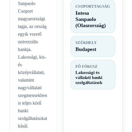
Sanpaolo
CSOPORTTAGSÁG
Csoport
Intesa
magyarországi
Sanpaolo
(Olaszország)
tagja, az ország
egyik vezető
univerzális
SZÉKHELY
Budapest
bankja.
Lakossági, kis-
és
FŐ FÓKUSZ
középvállalati,
Lakossági és
vállalati banki
valamint
szolgáltatások
nagyvállalati
szegmensekben
is teljes körű
banki
szolgáltatásokat
kínál.