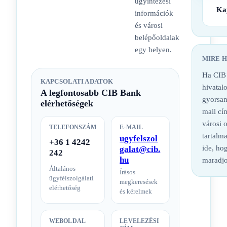
ügyintézési
Ka
információk
és városi
belépőoldalak
egy helyen.
MIRE 
Ha CIB 
KAPCSOLATI ADATOK
hivatalo
A legfontosabb CIB Bank
gyorsan
elérhetőségek
mail cí
városi 
TELEFONSZÁM
E-MAIL
tartalm
ugyfelszol
+36 1 4242
ide, hog
galat@cib.
242
hu
maradjo
Általános
Írásos
ügyfélszolgálati
megkeresések
elérhetőség
és kérelmek
WEBOLDAL
LEVELEZÉSI