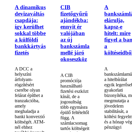
A dinamikus
CIB
A
devizaváltás
fizetőgyűrű
bankszáml
csapdája:
ajándékba:
elárulja,
így kerülhet
ennyit ér
kapsz-e
sokkal többe
valójában
hitelt: mire
a külföldi
az új
figyel a ba
bankkártyás
bankszámla
a
fizetés
mellé járó
költéseidbő
okoseszköz
A DCC a
A
helyszíni
bankszámlamú
A CIB
árfolyam-
a hitelbírálat
promóciója
rögzítésért
egyik legerőse
használható
cserébe olyan
gyakorlati
fizetési eszközt
felárat építhet a
bizonyítéka, m
kínál, de a
tranzakcióba,
megmutatja a
jogosultság
amely
jövedelem
több egymásra
meghaladja a
stabilitását, a
épülő feltételtől
banki konverzió
költési fegyel
függ. A
költségét. ATM-
és a hónap vég
számlacsomag
nél ehhez
pénzügyi
tartós költségeit