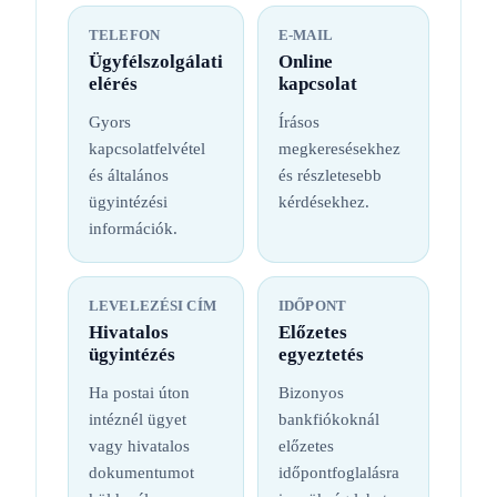
TELEFON
E-MAIL
Ügyfélszolgálati
Online
elérés
kapcsolat
Gyors
Írásos
kapcsolatfelvétel
megkeresésekhez
és általános
és részletesebb
ügyintézési
kérdésekhez.
információk.
LEVELEZÉSI CÍM
IDŐPONT
Hivatalos
Előzetes
ügyintézés
egyeztetés
Ha postai úton
Bizonyos
intéznél ügyet
bankfiókoknál
vagy hivatalos
előzetes
dokumentumot
időpontfoglalásra