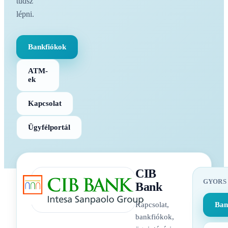
tudsz
lépni.
Bankfiókok
ATM-
ek
Kapcsolat
Ügyfélportál
CIB
GYORS
Bank
Kapcsolat,
Ban
bankfiókok,