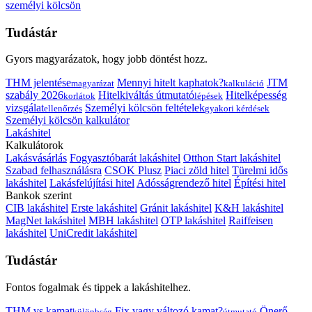
személyi kölcsön
Tudástár
Gyors magyarázatok, hogy jobb döntést hozz.
THM jelentése
Mennyi hitelt kaphatok?
JTM
magyarázat
kalkuláció
szabály 2026
Hitelkiváltás útmutató
Hitelképesség
korlátok
lépések
vizsgálat
Személyi kölcsön feltételek
ellenőrzés
gyakori kérdések
Személyi kölcsön kalkulátor
Lakáshitel
Kalkulátorok
Lakásvásárlás
Fogyasztóbarát lakáshitel
Otthon Start lakáshitel
Szabad felhasználásra
CSOK Plusz
Piaci zöld hitel
Türelmi idős
lakáshitel
Lakásfelújítási hitel
Adósságrendező hitel
Építési hitel
Bankok szerint
CIB lakáshitel
Erste lakáshitel
Gránit lakáshitel
K&H lakáshitel
MagNet lakáshitel
MBH lakáshitel
OTP lakáshitel
Raiffeisen
lakáshitel
UniCredit lakáshitel
Tudástár
Fontos fogalmak és tippek a lakáshitelhez.
THM vs kamat
Fix vagy változó kamat?
Önerő
különbség
útmutató