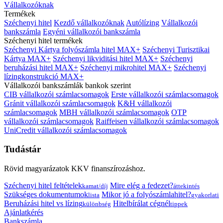
Vállalkozóknak
Termékek
Széchenyi hitel
Kezdő vállalkozóknak
Autólízing
Vállalkozói
bankszámla
Egyéni vállalkozói bankszámla
Széchenyi hitel termékek
Széchenyi Kártya folyószámla hitel MAX+
Széchenyi Turisztikai
Kártya MAX+
Széchenyi likviditási hitel MAX+
Széchenyi
beruházási hitel MAX+
Széchenyi mikrohitel MAX+
Széchenyi
lízingkonstrukció MAX+
Vállalkozói bankszámlák bankok szerint
CIB vállalkozói számlacsomagok
Erste vállalkozói számlacsomagok
Gránit vállalkozói számlacsomagok
K&H vállalkozói
számlacsomagok
MBH vállalkozói számlacsomagok
OTP
vállalkozói számlacsomagok
Raiffeisen vállalkozói számlacsomagok
UniCredit vállalkozói számlacsomagok
Tudástár
Rövid magyarázatok KKV finanszírozáshoz.
Széchenyi hitel feltételek
Mire elég a fedezet?
kamat/díj
áttekintés
Szükséges dokumentumok
Mikor jó a folyószámlahitel?
lista
gyakorlati
Beruházási hitel vs lízing
Hitelbírálat cégnél
különbség
tippek
Ajánlatkérés
Bankszámla