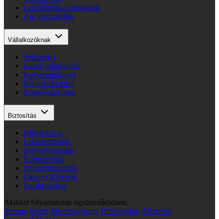
Lakásfelújítási támogatás
Áfa visszatérítés
Vállalkozóknak
Széchenyi
Kezdő vállalkozás
Folyószámlahitel
Beruházási hitel
Forgóeszközhitel
Biztosítás
Hitelfedezeti
Lakásbiztosítás
Balesetbiztosítás
Életbiztosítás
Nyugdíjbiztosítás
Casco • Kötelező
Utasbiztosítás
Akikkel folyamatosan együttműködünk:
Jobsora
jooble
Meteonavigator
Hírnavigátor
Akölcsön