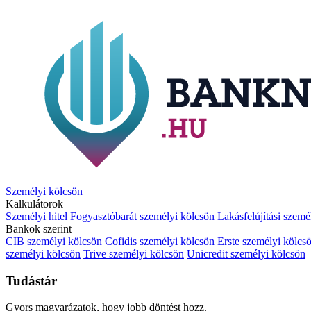
Személyi kölcsön
Kalkulátorok
Személyi hitel
Fogyasztóbarát személyi kölcsön
Lakásfelújítási szemé
Bankok szerint
CIB személyi kölcsön
Cofidis személyi kölcsön
Erste személyi kölcs
személyi kölcsön
Trive személyi kölcsön
Unicredit személyi kölcsön
Tudástár
Gyors magyarázatok, hogy jobb döntést hozz.