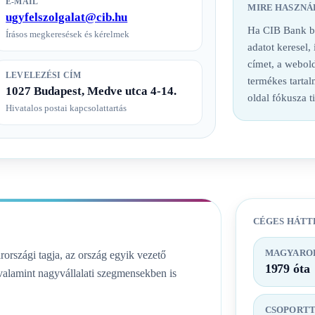
E-MAIL
MIRE HASZNÁ
ugyfelszolgalat@cib.hu
Ha CIB Bank ba
Írásos megkeresések és kérelmek
adatot keresel,
címet, a webold
LEVELEZÉSI CÍM
termékes tarta
1027 Budapest, Medve utca 4-14.
oldal fókusza t
Hivatalos postai kapcsolattartás
CÉGES HÁTT
MAGYAROR
rszági tagja, az ország egyik vezető
1979 óta
, valamint nagyvállalati szegmensekben is
CSOPORT