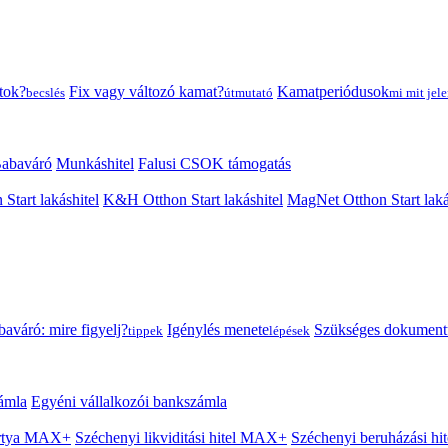
tok?
Fix vagy változó kamat?
Kamatperiódusok
becslés
útmutató
mi mit jele
abaváró
Munkáshitel
Falusi CSOK támogatás
 Start lakáshitel
K&H Otthon Start lakáshitel
MagNet Otthon Start laká
aváró: mire figyelj?
Igénylés menete
Szükséges dokumen
tippek
lépések
ámla
Egyéni vállalkozói bankszámla
Kártya MAX+
Széchenyi likviditási hitel MAX+
Széchenyi beruházási h