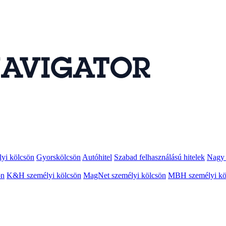
lyi kölcsön
Gyorskölcsön
Autóhitel
Szabad felhasználású hitelek
Nagy 
ön
K&H személyi kölcsön
MagNet személyi kölcsön
MBH személyi kö