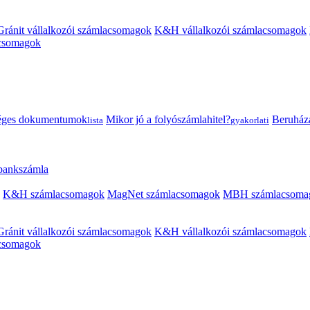
Gránit vállalkozói számlacsomagok
K&H vállalkozói számlacsomagok
acsomagok
éges dokumentumok
Mikor jó a folyószámlahitel?
Beruházás
lista
gyakorlati
 bankszámla
K&H számlacsomagok
MagNet számlacsomagok
MBH számlacsoma
Gránit vállalkozói számlacsomagok
K&H vállalkozói számlacsomagok
acsomagok