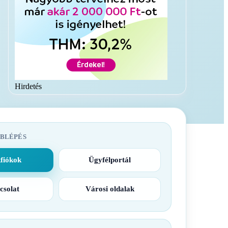
Hirdetés
BLÉPÉS
fiókok
Ügyfélportál
csolat
Városi oldalak