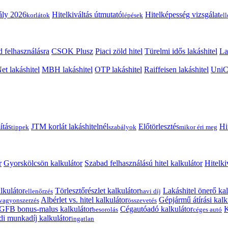
ály 2026
Hitelkiváltás útmutató
Hitelképesség vizsgálat
korlátok
lépések
el
 felhasználásra
CSOK Plusz
Piaci zöld hitel
Türelmi idős lakáshitel
La
t lakáshitel
MBH lakáshitel
OTP lakáshitel
Raiffeisen lakáshitel
UniCr
ítás
JTM korlát lakáshitelnél
Előtörlesztés
Hi
tippek
szabályok
mikor éri meg
r
Gyorskölcsön kalkulátor
Szabad felhasználású hitel kalkulátor
Hitelki
lkulátor
Törlesztőrészlet kalkulátor
Lakáshitel önerő kal
ellenőrzés
havi díj
Albérlet vs. hitel kalkulátor
Gépjármű átírási kalk
vagyonszerzés
összevetés
GFB bonus-malus kalkulátor
Cégautóadó kalkulátor
K
besorolás
céges autó
i munkadíj kalkulátor
ingatlan