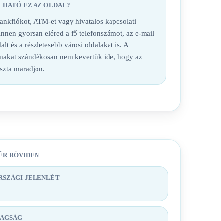
LHATÓ EZ AZ OLDAL?
nkfiókot, ATM-et vagy hivatalos kapcsolati
 innen gyorsan eléred a fő telefonszámot, az e-mail
alt és a részletesebb városi oldalakat is. A
lmakat szándékosan nem kevertük ide, hogy az
iszta maradjon.
ÉR RÖVIDEN
SZÁGI JELENLÉT
TAGSÁG