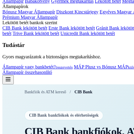
Állampapír
Babakötvény
Gyermek megtakarítás
Lekötött betét
Megtak
Állampapírok
Bónusz Magyar Állampapír
Diszkont Kincstárjegy
Egyéves Magyar 
Prémium Magyar Állampapír
Lekötött betét bankok szerint
CIB Bank lekötött betét
Erste Bank lekötött betét
Gránit Bank lekötött
betét
Trive Bank lekötött betét
Unicredit Bank lekötött betét
Tudástár
Gyors magyarázatok a biztonságos megtakarításhoz.
Állampapír vagy bankbetét?
MÁP Plusz vs Bónusz MÁP
összevetés
kül
Állampapír összehasonlító
Bankfiók és ATM kereső
/
CIB Bank
CIB Bank bankfiókok és elérhetőségek
CIB Bank bankfiókok, A