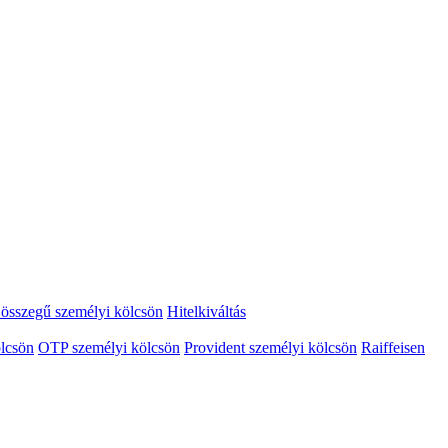
összegű személyi kölcsön
Hitelkiváltás
lcsön
OTP személyi kölcsön
Provident személyi kölcsön
Raiffeisen