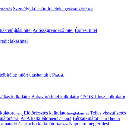
Személyi kölcsön feltételek
lenőrzés
gyakori kérdések
kásfelújítási hitel
Adósságrendező hitel
Építési hitel
edit lakáshitel
telbírálat: miért utasítanak el?
hibák
váltás kalkulátor
Babaváró hitel kalkulátor
CSOK Plusz kalkulátor
kulátor
Előtörlesztés kalkulátor
Teljes visszafizetés
önerő
megtakarítás
ulátor
ÁFA kalkulátor
Bérkalkulátor
átírás
nettó / bruttó
nettó / bruttó
amatadó és szocho kalkulátor
Napelem megtérülési
hozam