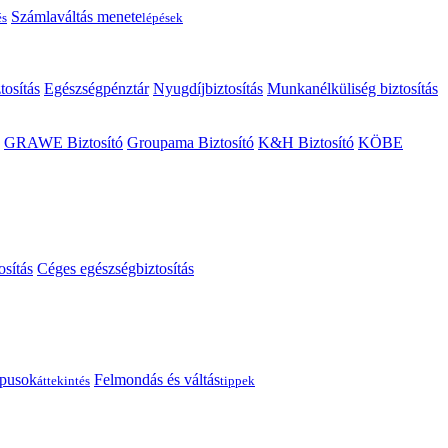
Számlaváltás menete
és
lépések
tosítás
Egészségpénztár
Nyugdíjbiztosítás
Munkanélküliség biztosítás
GRAWE Biztosító
Groupama Biztosító
K&H Biztosító
KÖBE
osítás
Céges egészségbiztosítás
típusok
Felmondás és váltás
áttekintés
tippek