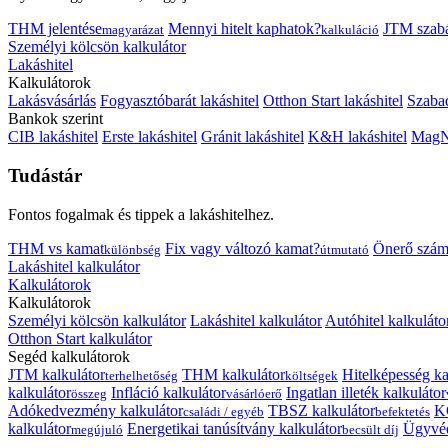
THM jelentése
Mennyi hitelt kaphatok?
JTM szab
magyarázat
kalkuláció
Személyi kölcsön kalkulátor
Lakáshitel
Kalkulátorok
Lakásvásárlás
Fogyasztóbarát lakáshitel
Otthon Start lakáshitel
Szabad
Bankok szerint
CIB lakáshitel
Erste lakáshitel
Gránit lakáshitel
K&H lakáshitel
MagNe
Tudástár
Fontos fogalmak és tippek a lakáshitelhez.
THM vs kamat
Fix vagy változó kamat?
Önerő szám
különbség
útmutató
Lakáshitel kalkulátor
Kalkulátorok
Kalkulátorok
Személyi kölcsön kalkulátor
Lakáshitel kalkulátor
Autóhitel kalkuláto
Otthon Start kalkulátor
Segéd kalkulátorok
JTM kalkulátor
THM kalkulátor
Hitelképesség ka
terhelhetőség
költségek
kalkulátor
Infláció kalkulátor
Ingatlan illeték kalkulátor
összeg
vásárlóerő
Adókedvezmény kalkulátor
TBSZ kalkulátor
K
családi / egyéb
befektetés
kalkulátor
Energetikai tanúsítvány kalkulátor
Ügyvéd
megújuló
becsült díj