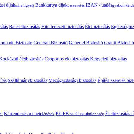
ási díjak
Bankkártya díjak
IBAN / utalás
mire figyelj
összevetés
gyakori kérd
sítás
Balesetbiztosítás
Hitelfedezeti biztosítás
Életbiztosítás
Egészségbiz
onnade Biztosító
Generali Biztosító
Genertel Biztosító
Gránit Biztosító
Kockázati életbiztosítás
Csoportos életbiztosítás
Kegyeleti biztosítás
ítás
Szállítmánybiztosítás
Mezőgazdasági biztosítás
Építés-szerelés bizt
Kárrendezés menete
KGFB vs Casco
Életbiztosítás 
at
lépések
különbség