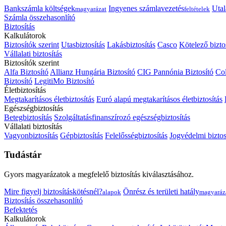
Bankszámla költségek
Ingyenes számlavezetés
Utal
magyarázat
feltételek
Számla összehasonlító
Biztosítás
Kalkulátorok
Biztosítók szerint
Utasbiztosítás
Lakásbiztosítás
Casco
Kötelező bizto
Vállalati biztosítás
Biztosítók szerint
Alfa Biztosító
Allianz Hungária Biztosító
CIG Pannónia Biztosító
Col
Biztosító
LegitiMo Biztosító
Életbiztosítás
Megtakarításos életbiztosítás
Euró alapú megtakarításos életbiztosítás
Egészségbiztosítás
Betegbiztosítás
Szolgáltatásfinanszírozó egészségbiztosítás
Vállalati biztosítás
Vagyonbiztosítás
Gépbiztosítás
Felelősségbiztosítás
Jogvédelmi biztos
Tudástár
Gyors magyarázatok a megfelelő biztosítás kiválasztásához.
Mire figyelj biztosításkötésnél?
Önrész és területi hatály
alapok
magyaráz
Biztosítás összehasonlító
Befektetés
Kalkulátorok