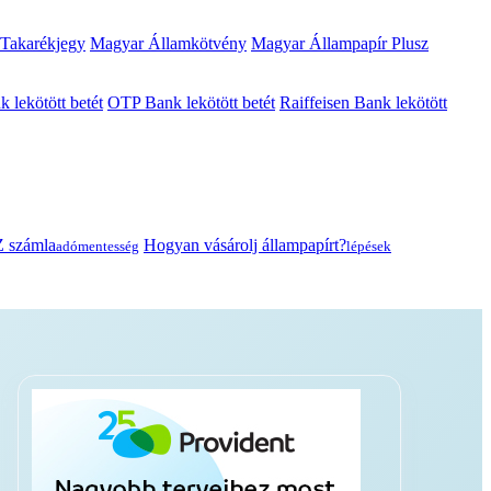
 Takarékjegy
Magyar Államkötvény
Magyar Állampapír Plusz
lekötött betét
OTP Bank lekötött betét
Raiffeisen Bank lekötött
 számla
Hogyan vásárolj állampapírt?
adómentesség
lépések