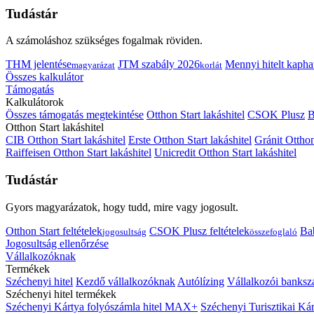
Tudástár
A számoláshoz szükséges fogalmak röviden.
THM jelentése
JTM szabály 2026
Mennyi hitelt kapha
magyarázat
korlát
Összes kalkulátor
Támogatás
Kalkulátorok
Összes támogatás megtekintése
Otthon Start lakáshitel
CSOK Plusz
B
Otthon Start lakáshitel
CIB Otthon Start lakáshitel
Erste Otthon Start lakáshitel
Gránit Otthon
Raiffeisen Otthon Start lakáshitel
Unicredit Otthon Start lakáshitel
Tudástár
Gyors magyarázatok, hogy tudd, mire vagy jogosult.
Otthon Start feltételek
CSOK Plusz feltételek
Bab
jogosultság
összefoglaló
Jogosultság ellenőrzése
Vállalkozóknak
Termékek
Széchenyi hitel
Kezdő vállalkozóknak
Autólízing
Vállalkozói banksz
Széchenyi hitel termékek
Széchenyi Kártya folyószámla hitel MAX+
Széchenyi Turisztikai 