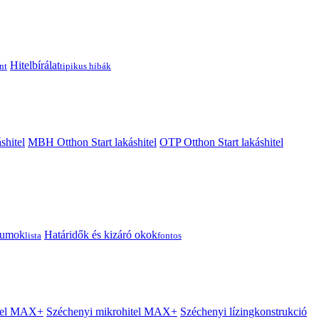
Hitelbírálat
nt
tipikus hibák
shitel
MBH Otthon Start lakáshitel
OTP Otthon Start lakáshitel
tumok
Határidők és kizáró okok
lista
fontos
itel MAX+
Széchenyi mikrohitel MAX+
Széchenyi lízingkonstrukció