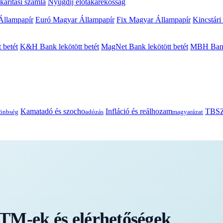
arítási számla
Nyugdíj előtakarékosság
Állampapír
Euró Magyar Állampapír
Fix Magyar Állampapír
Kincstári
 betét
K&H Bank lekötött betét
MagNet Bank lekötött betét
MBH Bank 
Kamatadó és szocho
Infláció és reálhozam
TBSZ
önbség
adózás
magyarázat
TM-ek és elérhetőségek