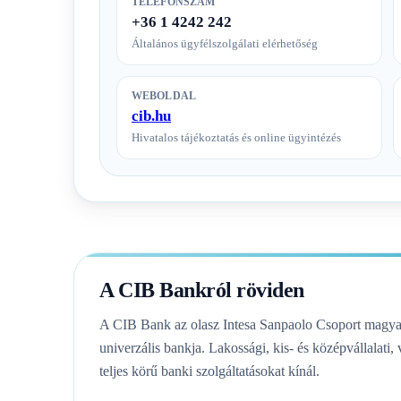
TELEFONSZÁM
+36 1 4242 242
Általános ügyfélszolgálati elérhetőség
WEBOLDAL
cib.hu
Hivatalos tájékoztatás és online ügyintézés
A CIB Bankról röviden
A CIB Bank az olasz Intesa Sanpaolo Csoport magyaro
univerzális bankja. Lakossági, kis- és középvállalati
teljes körű banki szolgáltatásokat kínál.