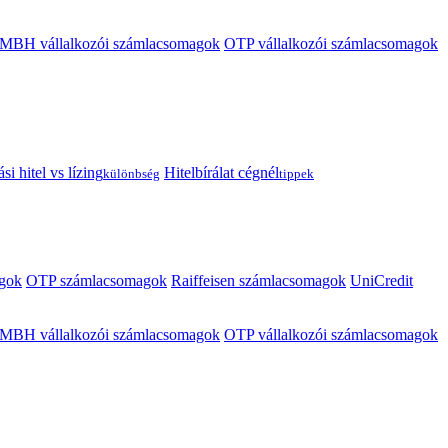
MBH vállalkozói számlacsomagok
OTP vállalkozói számlacsomagok
i hitel vs lízing
Hitelbírálat cégnél
különbség
tippek
gok
OTP számlacsomagok
Raiffeisen számlacsomagok
UniCredit
MBH vállalkozói számlacsomagok
OTP vállalkozói számlacsomagok