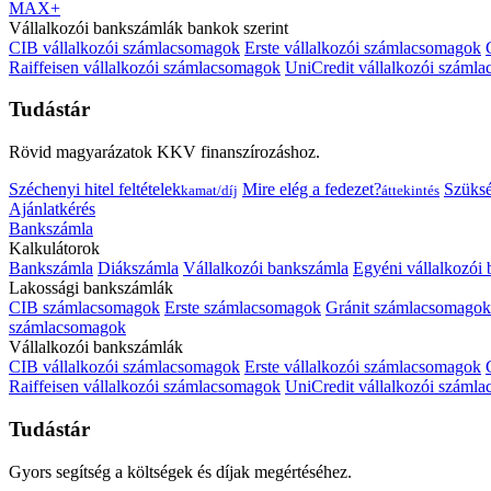
MAX+
Vállalkozói bankszámlák bankok szerint
CIB vállalkozói számlacsomagok
Erste vállalkozói számlacsomagok
Raiffeisen vállalkozói számlacsomagok
UniCredit vállalkozói száml
Tudástár
Rövid magyarázatok KKV finanszírozáshoz.
Széchenyi hitel feltételek
Mire elég a fedezet?
Szüks
kamat/díj
áttekintés
Ajánlatkérés
Bankszámla
Kalkulátorok
Bankszámla
Diákszámla
Vállalkozói bankszámla
Egyéni vállalkozói
Lakossági bankszámlák
CIB számlacsomagok
Erste számlacsomagok
Gránit számlacsomagok
számlacsomagok
Vállalkozói bankszámlák
CIB vállalkozói számlacsomagok
Erste vállalkozói számlacsomagok
Raiffeisen vállalkozói számlacsomagok
UniCredit vállalkozói száml
Tudástár
Gyors segítség a költségek és díjak megértéséhez.