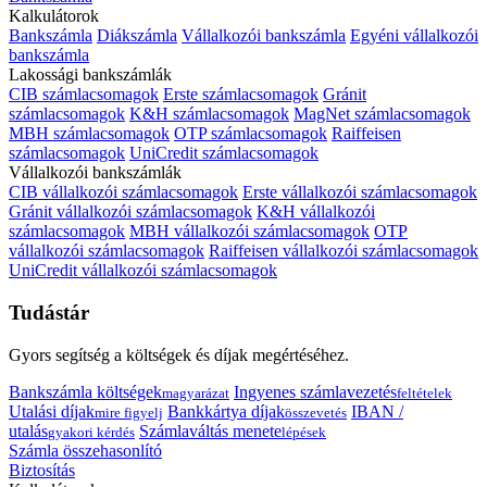
Kalkulátorok
Bankszámla
Diákszámla
Vállalkozói bankszámla
Egyéni vállalkozói
bankszámla
Lakossági bankszámlák
CIB számlacsomagok
Erste számlacsomagok
Gránit
számlacsomagok
K&H számlacsomagok
MagNet számlacsomagok
MBH számlacsomagok
OTP számlacsomagok
Raiffeisen
számlacsomagok
UniCredit számlacsomagok
Vállalkozói bankszámlák
CIB vállalkozói számlacsomagok
Erste vállalkozói számlacsomagok
Gránit vállalkozói számlacsomagok
K&H vállalkozói
számlacsomagok
MBH vállalkozói számlacsomagok
OTP
vállalkozói számlacsomagok
Raiffeisen vállalkozói számlacsomagok
UniCredit vállalkozói számlacsomagok
Tudástár
Gyors segítség a költségek és díjak megértéséhez.
Bankszámla költségek
Ingyenes számlavezetés
magyarázat
feltételek
Utalási díjak
Bankkártya díjak
IBAN /
mire figyelj
összevetés
utalás
Számlaváltás menete
gyakori kérdés
lépések
Számla összehasonlító
Biztosítás