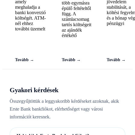
amely
jövedelem
több egymásra
meghaladja a
stabilitását, a
épülő feltételtől
banki konverzió
költési fegyel
függ. A
költségét. ATM-
és a hónap vég
számlacsomag
nél ehhez
pénzügyi
tartós költségeit
további üzemelt
az ajándék
értékétő
Tovább →
Tovább →
Tovább →
Gyakori kérdések
Összegyűjtöttük a leggyakoribb kérdéseket azoknak, akik
Erste Bank bankfiókot, elérhetőséget vagy városi
információt keresnek.