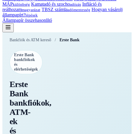
MÁP
Kamatadó és szocho
Infláció és
különbség
adózás
reálhozam
TBSZ számla
Hogyan vásárolj
magyarázat
adómentesség
állampapírt?
lépések
Állampapír összehasonlító
Bankfiók és ATM kereső
/
Erste Bank
Erste Bank
bankfiókok
és
elérhetőségek
Erste
Bank
bankfiókok,
ATM-
ek
és