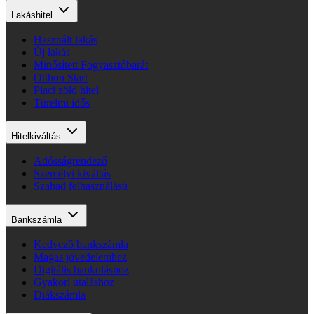
Lakáshitel
Használt lakás
Új lakás
Minősített Fogyasztóbarát
Otthon Start
Piaci zöld hitel
Türelmi idős
Hitelkiváltás
Adósságrendező
Személyi kiváltás
Szabad felhasználású
Bankszámla
Kedvező bankszámla
Magas jövedelemhez
Digitális bankoláshoz
Gyakori utaláshoz
Diákszámla