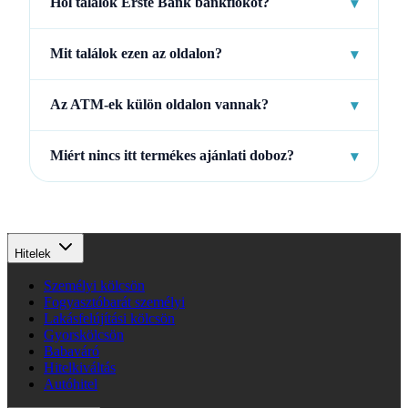
Hol találok Erste Bank bankfiókot?
▾
Mit találok ezen az oldalon?
▾
Az ATM-ek külön oldalon vannak?
▾
Miért nincs itt termékes ajánlati doboz?
▾
Hitelek
Személyi kölcsön
Fogyasztóbarát személyi
Lakásfelújítási kölcsön
Gyorskölcsön
Babaváró
Hitelkiváltás
Autóhitel