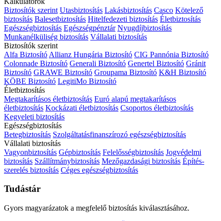
Kalkulátorok
Biztosítók szerint
Utasbiztosítás
Lakásbiztosítás
Casco
Kötelező
biztosítás
Balesetbiztosítás
Hitelfedezeti biztosítás
Életbiztosítás
Egészségbiztosítás
Egészségpénztár
Nyugdíjbiztosítás
Munkanélküliség biztosítás
Vállalati biztosítás
Biztosítók szerint
Alfa Biztosító
Allianz Hungária Biztosító
CIG Pannónia Biztosító
Colonnade Biztosító
Generali Biztosító
Genertel Biztosító
Gránit
Biztosító
GRAWE Biztosító
Groupama Biztosító
K&H Biztosító
KÖBE Biztosító
LegitiMo Biztosító
Életbiztosítás
Megtakarításos életbiztosítás
Euró alapú megtakarításos
életbiztosítás
Kockázati életbiztosítás
Csoportos életbiztosítás
Kegyeleti biztosítás
Egészségbiztosítás
Betegbiztosítás
Szolgáltatásfinanszírozó egészségbiztosítás
Vállalati biztosítás
Vagyonbiztosítás
Gépbiztosítás
Felelősségbiztosítás
Jogvédelmi
biztosítás
Szállítmánybiztosítás
Mezőgazdasági biztosítás
Építés-
szerelés biztosítás
Céges egészségbiztosítás
Tudástár
Gyors magyarázatok a megfelelő biztosítás kiválasztásához.