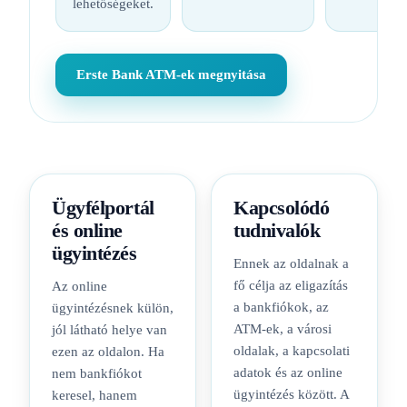
lehetőségeket.
Erste Bank ATM-ek megnyitása
Ügyfélportál
Kapcsolódó
és online
tudnivalók
ügyintézés
Ennek az oldalnak a
fő célja az eligazítás
Az online
a bankfiókok, az
ügyintézésnek külön,
ATM-ek, a városi
jól látható helye van
oldalak, a kapcsolati
ezen az oldalon. Ha
adatok és az online
nem bankfiókot
ügyintézés között. A
keresel, hanem