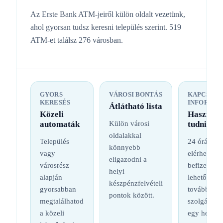
Az Erste Bank ATM-jeiről külön oldalt vezetünk,
ahol gyorsan tudsz keresni település szerint. 519
ATM-et találsz 276 városban.
GYORS
VÁROSI BONTÁS
KAPCSOL
KERESÉS
INFORMÁC
Átlátható lista
Közeli
Hasznos
automaták
Külön városi
tudnival
oldalakkal
Település
24 órás
könnyebb
vagy
elérhetőség
eligazodni a
városrész
befizetési
helyi
alapján
lehetőség é
készpénzfelvételi
gyorsabban
további
pontok között.
megtalálhatod
szolgáltatá
a közeli
egy helyen