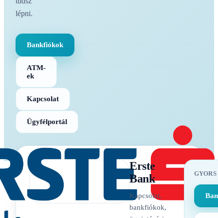
tudsz
lépni.
Bankfiókok
ATM-
ek
Kapcsolat
Ügyfélportál
Erste
GYORS
Bank
Kapcsolat,
Ban
bankfiókok,