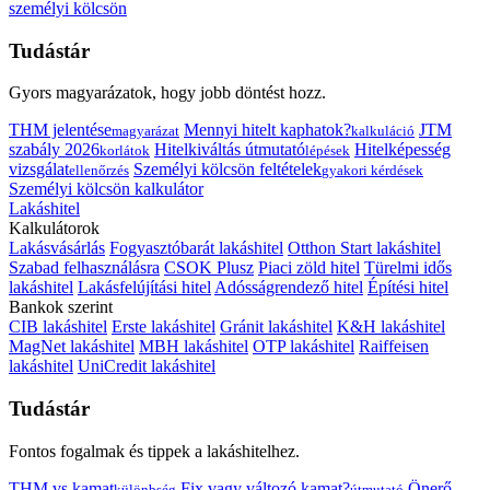
személyi kölcsön
Tudástár
Gyors magyarázatok, hogy jobb döntést hozz.
THM jelentése
Mennyi hitelt kaphatok?
JTM
magyarázat
kalkuláció
szabály 2026
Hitelkiváltás útmutató
Hitelképesség
korlátok
lépések
vizsgálat
Személyi kölcsön feltételek
ellenőrzés
gyakori kérdések
Személyi kölcsön kalkulátor
Lakáshitel
Kalkulátorok
Lakásvásárlás
Fogyasztóbarát lakáshitel
Otthon Start lakáshitel
Szabad felhasználásra
CSOK Plusz
Piaci zöld hitel
Türelmi idős
lakáshitel
Lakásfelújítási hitel
Adósságrendező hitel
Építési hitel
Bankok szerint
CIB lakáshitel
Erste lakáshitel
Gránit lakáshitel
K&H lakáshitel
MagNet lakáshitel
MBH lakáshitel
OTP lakáshitel
Raiffeisen
lakáshitel
UniCredit lakáshitel
Tudástár
Fontos fogalmak és tippek a lakáshitelhez.
THM vs kamat
Fix vagy változó kamat?
Önerő
különbség
útmutató