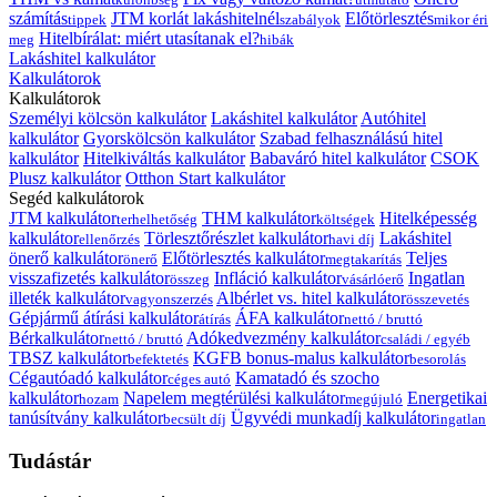
számítás
JTM korlát lakáshitelnél
Előtörlesztés
tippek
szabályok
mikor éri
Hitelbírálat: miért utasítanak el?
meg
hibák
Lakáshitel kalkulátor
Kalkulátorok
Kalkulátorok
Személyi kölcsön kalkulátor
Lakáshitel kalkulátor
Autóhitel
kalkulátor
Gyorskölcsön kalkulátor
Szabad felhasználású hitel
kalkulátor
Hitelkiváltás kalkulátor
Babaváró hitel kalkulátor
CSOK
Plusz kalkulátor
Otthon Start kalkulátor
Segéd kalkulátorok
JTM kalkulátor
THM kalkulátor
Hitelképesség
terhelhetőség
költségek
kalkulátor
Törlesztőrészlet kalkulátor
Lakáshitel
ellenőrzés
havi díj
önerő kalkulátor
Előtörlesztés kalkulátor
Teljes
önerő
megtakarítás
visszafizetés kalkulátor
Infláció kalkulátor
Ingatlan
összeg
vásárlóerő
illeték kalkulátor
Albérlet vs. hitel kalkulátor
vagyonszerzés
összevetés
Gépjármű átírási kalkulátor
ÁFA kalkulátor
átírás
nettó / bruttó
Bérkalkulátor
Adókedvezmény kalkulátor
nettó / bruttó
családi / egyéb
TBSZ kalkulátor
KGFB bonus-malus kalkulátor
befektetés
besorolás
Cégautóadó kalkulátor
Kamatadó és szocho
céges autó
kalkulátor
Napelem megtérülési kalkulátor
Energetikai
hozam
megújuló
tanúsítvány kalkulátor
Ügyvédi munkadíj kalkulátor
becsült díj
ingatlan
Tudástár