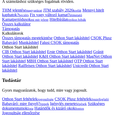
A számoláshoz szükséges fogalmak röviden.
THM jelentése
JTM szabály 2026
Mennyi hitelt
magyarázat
korlát
kaphatok?
Fix vagy változó kamat?
becslés
útmutató
Kamatperiódusok
Hitelbírálat
mi mit jelent
tipikus hibák
Összes kalkulátor
Támogatás
Kalkulátorok
Összes támogatás megtekintése
Otthon Start lakáshitel
CSOK Plusz
Babaváró
Munkáshitel
Falusi CSOK támogatás
Otthon Start lakáshitel
CIB Otthon Start lakáshitel
Erste Otthon Start lakáshitel
Gránit
Otthon Start lakáshitel
K&H Otthon Start lakáshitel
MagNet Otthon
Start lakáshitel
MBH Otthon Start lakáshitel
OTP Otthon Start
lakáshitel
Raiffeisen Otthon Start lakáshitel
Unicredit Otthon Start
lakáshitel
Tudástár
Gyors magyarázatok, hogy tudd, mire vagy jogosult.
Otthon Start feltételek
CSOK Plusz feltételek
jogosultság
összefoglaló
Babaváró: mire figyelj?
Igénylés menete
Szükséges
tippek
lépések
dokumentumok
Határidők és kizáró okok
lista
fontos
Jogosultság ellenőrzése