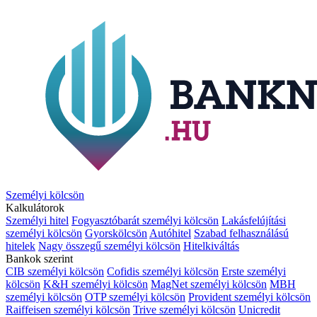
Személyi kölcsön
Kalkulátorok
Személyi hitel
Fogyasztóbarát személyi kölcsön
Lakásfelújítási
személyi kölcsön
Gyorskölcsön
Autóhitel
Szabad felhasználású
hitelek
Nagy összegű személyi kölcsön
Hitelkiváltás
Bankok szerint
CIB személyi kölcsön
Cofidis személyi kölcsön
Erste személyi
kölcsön
K&H személyi kölcsön
MagNet személyi kölcsön
MBH
személyi kölcsön
OTP személyi kölcsön
Provident személyi kölcsön
Raiffeisen személyi kölcsön
Trive személyi kölcsön
Unicredit