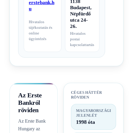
1138
erstebank.h
Budapest,
u
Népfürdő
utca 24-
Hivatalos
26.
tájékoztatás és
online
Hivatalos
ügyintézés
postai
kapcsolattartás
CÉGES HÁTTÉR
Az Erste
RÖVIDEN
Bankról
röviden
MAGYARORSZÁGI
JELENLÉT
Az Erste Bank
1998 óta
Hungary az