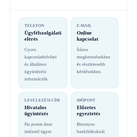
TELEFON
E-MAIL
Ügyfélszolgálati
Online
elérés
kapcsolat
Gyors
Írásos
kapcsolatfelvétel
megkeresésekhez
és általános
és részletesebb
ügyintézési
kérdésekhez.
információk.
LEVELEZÉSI CÍM
IDŐPONT
Hivatalos
Előzetes
ügyintézés
egyeztetés
Ha postai úton
Bizonyos
intéznél ügyet
bankfiókoknál