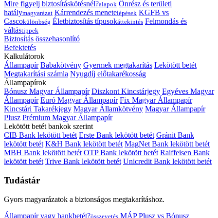
Mire figyelj biztosításkötésnél?
Önrész és területi
alapok
hatály
Kárrendezés menete
KGFB vs
magyarázat
lépések
Casco
Életbiztosítás típusok
Felmondás és
különbség
áttekintés
váltás
tippek
Biztosítás összehasonlító
Befektetés
Kalkulátorok
Állampapír
Babakötvény
Gyermek megtakarítás
Lekötött betét
Megtakarítási számla
Nyugdíj előtakarékosság
Állampapírok
Bónusz Magyar Állampapír
Diszkont Kincstárjegy
Egyéves Magyar
Állampapír
Euró Magyar Állampapír
Fix Magyar Állampapír
Kincstári Takarékjegy
Magyar Államkötvény
Magyar Állampapír
Plusz
Prémium Magyar Állampapír
Lekötött betét bankok szerint
CIB Bank lekötött betét
Erste Bank lekötött betét
Gránit Bank
lekötött betét
K&H Bank lekötött betét
MagNet Bank lekötött betét
MBH Bank lekötött betét
OTP Bank lekötött betét
Raiffeisen Bank
lekötött betét
Trive Bank lekötött betét
Unicredit Bank lekötött betét
Tudástár
Gyors magyarázatok a biztonságos megtakarításhoz.
Állampapír vagy bankbetét?
MÁP Plusz vs Bónusz
összevetés