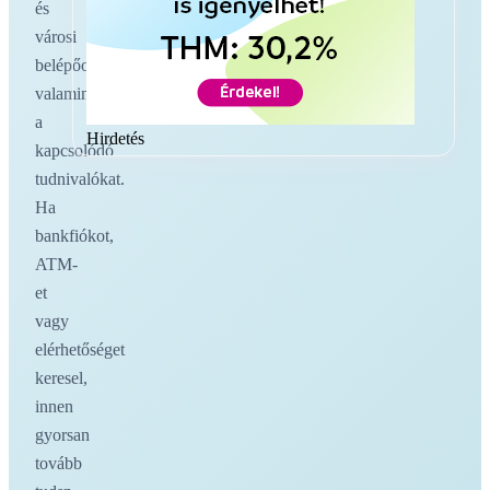
és
városi
belépőoldalakat,
valamint
a
Hirdetés
kapcsolódó
tudnivalókat.
Ha
bankfiókot,
ATM-
et
vagy
elérhetőséget
keresel,
innen
gyorsan
tovább