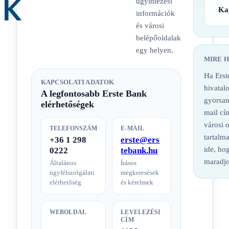
ügyintézési
Ka
információk
és városi
belépőoldalak
egy helyen.
MIRE 
Ha Erst
KAPCSOLATI ADATOK
hivatalo
A legfontosabb Erste Bank
gyorsan
elérhetőségek
mail cí
városi 
TELEFONSZÁM
E-MAIL
tartalm
+36 1 298
erste@ers
ide, hog
0222
tebank.hu
maradjo
Általános
Írásos
ügyfélszolgálati
megkeresések
elérhetőség
és kérelmek
WEBOLDAL
LEVELEZÉSI
CÍM