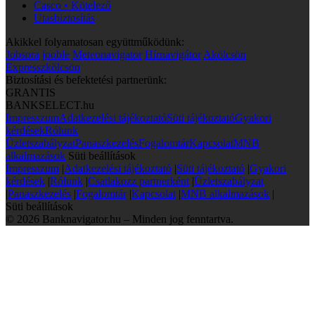
Casco • Kötelező
Utasbiztosítás
Akikkel folyamatosan együttműködünk:
Jobsora
jooble
Meteonavigator
Hírnavigátor
Akölcsön
Expresszkölcsön
Biztosítási és befektetési partnerünk:
GRANTIS
BANKSELECT.hu
Impresszum
Adatkezelési tájékoztató
Süti tájékoztató
Gyakori
kérdések
Rólunk
Üzletszabályzat
Panaszkezelés
Fogalomtár
Kapcsolat
MNB
alkalmazások
Süti beállítások
Impresszum
|
Adatkezelési tájékoztató
|
Süti tájékoztató
|
Gyakori
kérdések
|
Rólunk
|
Csatlakozz partnerként
|
Üzletszabályzat
|
Panaszkezelés
|
Fogalomtár
|
Kapcsolat
|
MNB alkalmazások
|
Süti beállítások
© 2026 Banknavigator.hu – Minden jog fenntartva.