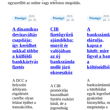
egyszerűbb az online vagy telefonos megoldás.
2026.
2026.
2026.
Pénzügyi
Pénzügyi
Pénzügyi
júl. 20.
júl. 20.
júl. 1
A dinamikus
CIB
A
devizaváltás
fizetőgyűrű
bankszáml
csapdája:
ajándékba:
elárulja,
így kerülhet
ennyit ér
kapsz-e
sokkal többe
valójában
hitelt: mire
a külföldi
az új
figyel a ba
bankkártyás
bankszámla
a
fizetés
mellé járó
költéseidbő
okoseszköz
A DCC a
A
helyszíni
bankszámlamú
A CIB
árfolyam-
a hitelbírálat
promóciója
rögzítésért
egyik legerőse
használható
cserébe olyan
gyakorlati
fizetési eszközt
felárat építhet a
bizonyítéka, m
kínál, de a
tranzakcióba,
megmutatja a
jogosultság