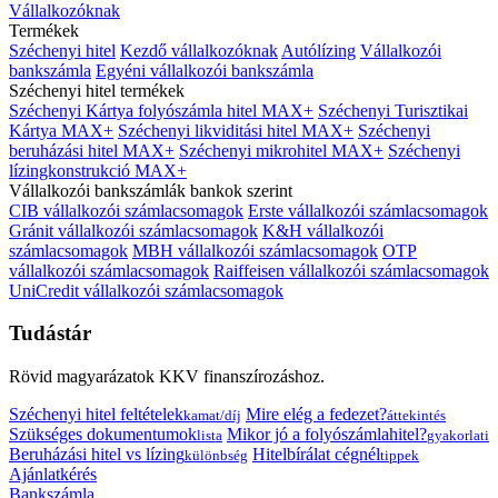
Vállalkozóknak
Termékek
Széchenyi hitel
Kezdő vállalkozóknak
Autólízing
Vállalkozói
bankszámla
Egyéni vállalkozói bankszámla
Széchenyi hitel termékek
Széchenyi Kártya folyószámla hitel MAX+
Széchenyi Turisztikai
Kártya MAX+
Széchenyi likviditási hitel MAX+
Széchenyi
beruházási hitel MAX+
Széchenyi mikrohitel MAX+
Széchenyi
lízingkonstrukció MAX+
Vállalkozói bankszámlák bankok szerint
CIB vállalkozói számlacsomagok
Erste vállalkozói számlacsomagok
Gránit vállalkozói számlacsomagok
K&H vállalkozói
számlacsomagok
MBH vállalkozói számlacsomagok
OTP
vállalkozói számlacsomagok
Raiffeisen vállalkozói számlacsomagok
UniCredit vállalkozói számlacsomagok
Tudástár
Rövid magyarázatok KKV finanszírozáshoz.
Széchenyi hitel feltételek
Mire elég a fedezet?
kamat/díj
áttekintés
Szükséges dokumentumok
Mikor jó a folyószámlahitel?
lista
gyakorlati
Beruházási hitel vs lízing
Hitelbírálat cégnél
különbség
tippek
Ajánlatkérés
Bankszámla