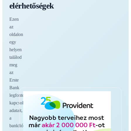
elérhetőségek
Ezen
az
oldalon
egy
helyen
találod
meg
az
Erste
Bank
legfontosabb
kapcsolati
adatait,
a
bankfiókokat