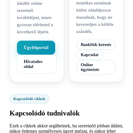
termékes tartalmak
inkább online
külön oldaltípuson
szeretnél
maradnak, hogy ne
továbblépni, innen
keveredjen a kétféle
gyorsan elérheted a
szándék.
következő lépést.
Bankfiók keresés
Ügyfélportál
Kapcsolat
Hivatalos
Online
oldal
ügyintézés
Kapcsolódó cikkek
Kapcsolódó tudnivalók
Ezek a cikkek akkor segíthetnek, ha szeretnéd jobban átlátni,
mikor érdemes személyesen ügyet intézni, és mikor lehet