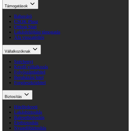
Támogatások
Babaváró
CSOK Plusz
Otthon Start
Lakásfelújítási támogatás
Áfa visszatérítés
Vállalkozóknak
Széchenyi
Kezdő vállalkozás
Folyószámlahitel
Beruházási hitel
Forgóeszközhitel
Biztosítás
Hitelfedezeti
Lakásbiztosítás
Balesetbiztosítás
Életbiztosítás
Nyugdíjbiztosítás