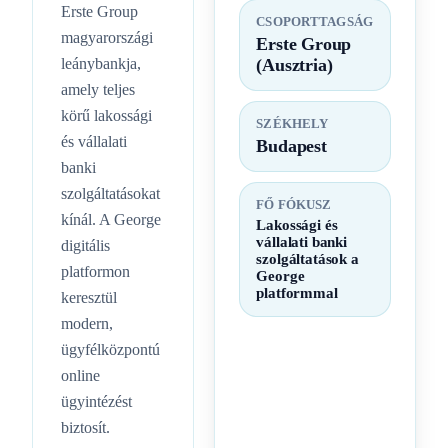
Erste Group
CSOPORTTAGSÁG
magyarországi
Erste Group
leánybankja,
(Ausztria)
amely teljes
körű lakossági
SZÉKHELY
és vállalati
Budapest
banki
szolgáltatásokat
FŐ FÓKUSZ
kínál. A George
Lakossági és
vállalati banki
digitális
szolgáltatások a
platformon
George
platformmal
keresztül
modern,
ügyfélközpontú
online
ügyintézést
biztosít.