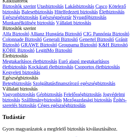
Kalkulátorok
Biztosítók szerint
Utasbiztosítás
Lakásbiztosítás
Casco
Kötelező
biztosítás
Balesetbiztosítás
Hitelfedezeti biztosítás
Életbiztosítás
Egészségbiztosítás
Egészségpénztár
Nyugdíjbiztosítás
Munkanélküliség biztosítás
Vállalati biztosítás
Biztosítók szerint
Alfa Biztosító
Allianz Hungária Biztosító
CIG Pannónia Biztosító
Colonnade Biztosító
Generali Biztosító
Genertel Biztosító
Gránit
Biztosító
GRAWE Biztosító
Groupama Biztosító
K&H Biztosító
KÖBE Biztosító
LegitiMo Biztosító
Életbiztosítás
Megtakarításos életbiztosítás
Euró alapú megtakarításos
életbiztosítás
Kockázati életbiztosítás
Csoportos életbiztosítás
Kegyeleti biztosítás
Egészségbiztosítás
Betegbiztosítás
Szolgáltatásfinanszírozó egészségbiztosítás
Vállalati biztosítás
Vagyonbiztosítás
Gépbiztosítás
Felelősségbiztosítás
Jogvédelmi
biztosítás
Szállítmánybiztosítás
Mezőgazdasági biztosítás
Építés-
szerelés biztosítás
Céges egészségbiztosítás
Tudástár
Gyors magyarázatok a megfelelő biztosítás kiválasztásához.