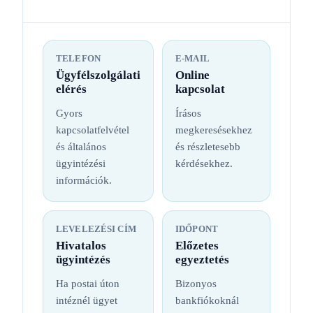
TELEFON
E-MAIL
Ügyfélszolgálati
Online
elérés
kapcsolat
Gyors
Írásos
kapcsolatfelvétel
megkeresésekhez
és általános
és részletesebb
ügyintézési
kérdésekhez.
információk.
LEVELEZÉSI CÍM
IDŐPONT
Hivatalos
Előzetes
ügyintézés
egyeztetés
Ha postai úton
Bizonyos
intéznél ügyet
bankfiókoknál