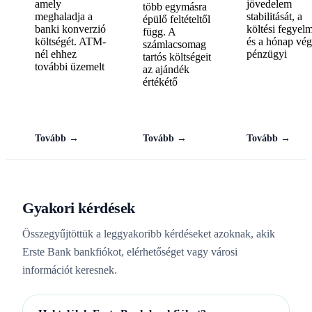
amely
jövedelem
több egymásra
meghaladja a
stabilitását, a
épülő feltételtől
banki konverzió
költési fegyel
függ. A
költségét. ATM-
és a hónap vég
számlacsomag
nél ehhez
pénzügyi
tartós költségeit
további üzemelt
az ajándék
értékétő
Tovább →
Tovább →
Tovább →
Gyakori kérdések
Összegyűjtöttük a leggyakoribb kérdéseket azoknak, akik
Erste Bank bankfiókot, elérhetőséget vagy városi
információt keresnek.