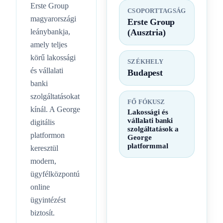
Erste Group
CSOPORTTAGSÁG
magyarországi
Erste Group
leánybankja,
(Ausztria)
amely teljes
körű lakossági
SZÉKHELY
és vállalati
Budapest
banki
szolgáltatásokat
FŐ FÓKUSZ
kínál. A George
Lakossági és
vállalati banki
digitális
szolgáltatások a
platformon
George
platformmal
keresztül
modern,
ügyfélközpontú
online
ügyintézést
biztosít.