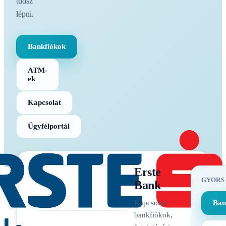
tudsz
lépni.
Bankfiókok
ATM-
ek
Kapcsolat
Ügyfélportál
Erste
GYORS
Bank
Kapcsolat,
Ban
bankfiókok,