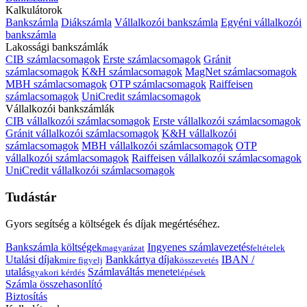
Kalkulátorok
Bankszámla
Diákszámla
Vállalkozói bankszámla
Egyéni vállalkozói
bankszámla
Lakossági bankszámlák
CIB számlacsomagok
Erste számlacsomagok
Gránit
számlacsomagok
K&H számlacsomagok
MagNet számlacsomagok
MBH számlacsomagok
OTP számlacsomagok
Raiffeisen
számlacsomagok
UniCredit számlacsomagok
Vállalkozói bankszámlák
CIB vállalkozói számlacsomagok
Erste vállalkozói számlacsomagok
Gránit vállalkozói számlacsomagok
K&H vállalkozói
számlacsomagok
MBH vállalkozói számlacsomagok
OTP
vállalkozói számlacsomagok
Raiffeisen vállalkozói számlacsomagok
UniCredit vállalkozói számlacsomagok
Tudástár
Gyors segítség a költségek és díjak megértéséhez.
Bankszámla költségek
Ingyenes számlavezetés
magyarázat
feltételek
Utalási díjak
Bankkártya díjak
IBAN /
mire figyelj
összevetés
utalás
Számlaváltás menete
gyakori kérdés
lépések
Számla összehasonlító
Biztosítás