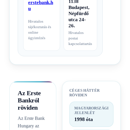
1138
erstebank.h
Budapest,
u
Népfürdő
utca 24-
Hivatalos
26.
tájékoztatás és
online
Hivatalos
ügyintézés
postai
kapcsolattartás
CÉGES HÁTTÉR
Az Erste
RÖVIDEN
Bankról
röviden
MAGYARORSZÁGI
JELENLÉT
Az Erste Bank
1998 óta
Hungary az