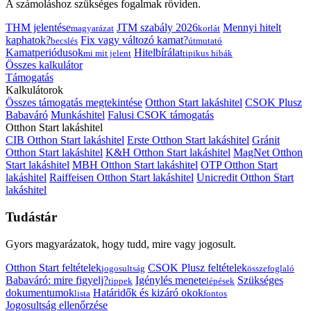
A számoláshoz szükséges fogalmak röviden.
THM jelentése
JTM szabály 2026
Mennyi hitelt
magyarázat
korlát
kaphatok?
Fix vagy változó kamat?
becslés
útmutató
Kamatperiódusok
Hitelbírálat
mi mit jelent
tipikus hibák
Összes kalkulátor
Támogatás
Kalkulátorok
Összes támogatás megtekintése
Otthon Start lakáshitel
CSOK Plusz
Babaváró
Munkáshitel
Falusi CSOK támogatás
Otthon Start lakáshitel
CIB Otthon Start lakáshitel
Erste Otthon Start lakáshitel
Gránit
Otthon Start lakáshitel
K&H Otthon Start lakáshitel
MagNet Otthon
Start lakáshitel
MBH Otthon Start lakáshitel
OTP Otthon Start
lakáshitel
Raiffeisen Otthon Start lakáshitel
Unicredit Otthon Start
lakáshitel
Tudástár
Gyors magyarázatok, hogy tudd, mire vagy jogosult.
Otthon Start feltételek
CSOK Plusz feltételek
jogosultság
összefoglaló
Babaváró: mire figyelj?
Igénylés menete
Szükséges
tippek
lépések
dokumentumok
Határidők és kizáró okok
lista
fontos
Jogosultság ellenőrzése