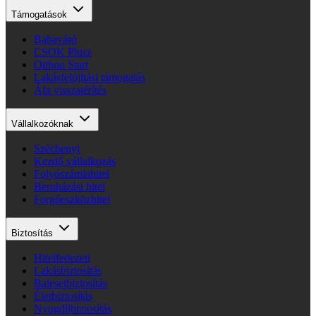
Támogatások
Babaváró
CSOK Plusz
Otthon Start
Lakásfelújítási támogatás
Áfa visszatérítés
Vállalkozóknak
Széchenyi
Kezdő vállalkozás
Folyószámlahitel
Beruházási hitel
Forgóeszközhitel
Biztosítás
Hitelfedezeti
Lakásbiztosítás
Balesetbiztosítás
Életbiztosítás
Nyugdíjbiztosítás