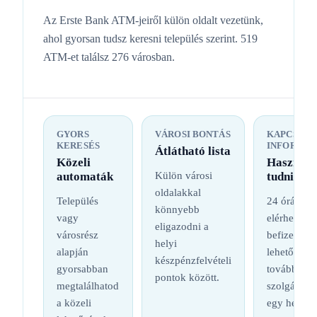
Az Erste Bank ATM-jeiről külön oldalt vezetünk,
ahol gyorsan tudsz keresni település szerint. 519
ATM-et találsz 276 városban.
GYORS
VÁROSI BONTÁS
KAPCSOL
KERESÉS
INFORMÁC
Átlátható lista
Közeli
Hasznos
automaták
Külön városi
tudnival
oldalakkal
Település
24 órás
könnyebb
vagy
elérhetőség
eligazodni a
városrész
befizetési
helyi
alapján
lehetőség é
készpénzfelvételi
gyorsabban
további
pontok között.
megtalálhatod
szolgáltatá
a közeli
egy helyen