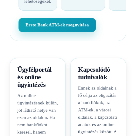
lehetőségeket.
Erste Bank ATM-ek megnyitása
Ügyfélportál
Kapcsolódó
és online
tudnivalók
ügyintézés
Ennek az oldalnak a
fő célja az eligazítás
Az online
a bankfiókok, az
ügyintézésnek külön,
ATM-ek, a városi
jól látható helye van
oldalak, a kapcsolati
ezen az oldalon. Ha
adatok és az online
nem bankfiókot
ügyintézés között. A
keresel, hanem