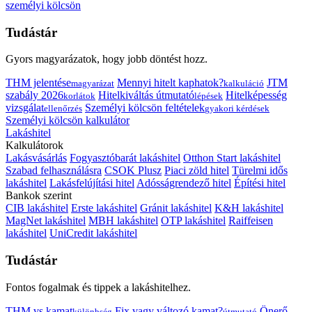
személyi kölcsön
Tudástár
Gyors magyarázatok, hogy jobb döntést hozz.
THM jelentése
Mennyi hitelt kaphatok?
JTM
magyarázat
kalkuláció
szabály 2026
Hitelkiváltás útmutató
Hitelképesség
korlátok
lépések
vizsgálat
Személyi kölcsön feltételek
ellenőrzés
gyakori kérdések
Személyi kölcsön kalkulátor
Lakáshitel
Kalkulátorok
Lakásvásárlás
Fogyasztóbarát lakáshitel
Otthon Start lakáshitel
Szabad felhasználásra
CSOK Plusz
Piaci zöld hitel
Türelmi idős
lakáshitel
Lakásfelújítási hitel
Adósságrendező hitel
Építési hitel
Bankok szerint
CIB lakáshitel
Erste lakáshitel
Gránit lakáshitel
K&H lakáshitel
MagNet lakáshitel
MBH lakáshitel
OTP lakáshitel
Raiffeisen
lakáshitel
UniCredit lakáshitel
Tudástár
Fontos fogalmak és tippek a lakáshitelhez.
THM vs kamat
Fix vagy változó kamat?
Önerő
különbség
útmutató