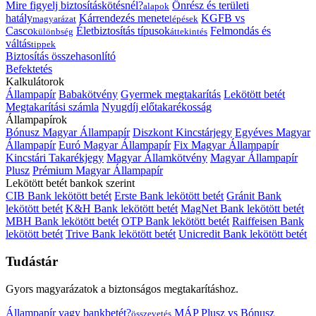
Mire figyelj biztosításkötésnél?
Önrész és területi
alapok
hatály
Kárrendezés menete
KGFB vs
magyarázat
lépések
Casco
Életbiztosítás típusok
Felmondás és
különbség
áttekintés
váltás
tippek
Biztosítás összehasonlító
Befektetés
Kalkulátorok
Állampapír
Babakötvény
Gyermek megtakarítás
Lekötött betét
Megtakarítási számla
Nyugdíj előtakarékosság
Állampapírok
Bónusz Magyar Állampapír
Diszkont Kincstárjegy
Egyéves Magyar
Állampapír
Euró Magyar Állampapír
Fix Magyar Állampapír
Kincstári Takarékjegy
Magyar Államkötvény
Magyar Állampapír
Plusz
Prémium Magyar Állampapír
Lekötött betét bankok szerint
CIB Bank lekötött betét
Erste Bank lekötött betét
Gránit Bank
lekötött betét
K&H Bank lekötött betét
MagNet Bank lekötött betét
MBH Bank lekötött betét
OTP Bank lekötött betét
Raiffeisen Bank
lekötött betét
Trive Bank lekötött betét
Unicredit Bank lekötött betét
Tudástár
Gyors magyarázatok a biztonságos megtakarításhoz.
Állampapír vagy bankbetét?
MÁP Plusz vs Bónusz
összevetés