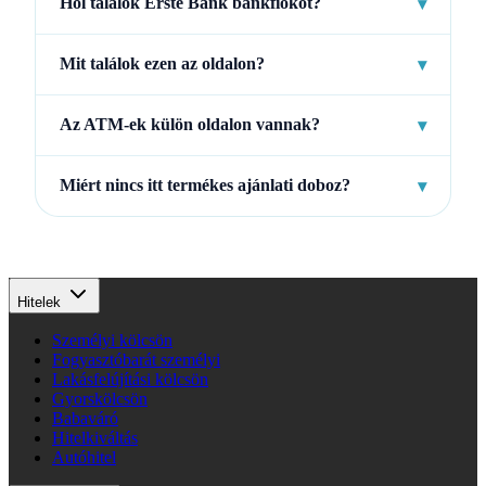
Hol találok Erste Bank bankfiókot?
▾
Mit találok ezen az oldalon?
▾
Az ATM-ek külön oldalon vannak?
▾
Miért nincs itt termékes ajánlati doboz?
▾
Hitelek
Személyi kölcsön
Fogyasztóbarát személyi
Lakásfelújítási kölcsön
Gyorskölcsön
Babaváró
Hitelkiváltás
Autóhitel