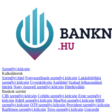
Személyi kölcsön
Kalkulátorok
Személyi hitel
Fogyasztóbarát személyi kölcsön
Lakásfelújítási
személyi kölcsön
Gyorskölcsön
Autóhitel
Szabad felhasználású
hitelek
Nagy összegű személyi kölcsön
Hitelkiváltás
Bankok szerint
CIB személyi kölcsön
Cofidis személyi kölcsön
Erste személyi
kölcsön
K&H személyi kölcsön
MagNet személyi kölcsön
MBH
személyi kölcsön
OTP személyi kölcsön
Provident személyi kölcsön
Raiffeisen személyi kölcsön
Trive személyi kölcsön
Unicredit