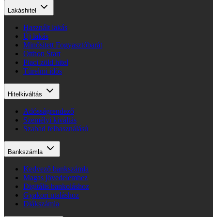
Lakáshitel
Használt lakás
Új lakás
Minősített Fogyasztóbarát
Otthon Start
Piaci zöld hitel
Türelmi idős
Hitelkiváltás
Adósságrendező
Személyi kiváltás
Szabad felhasználású
Bankszámla
Kedvező bankszámla
Magas jövedelemhez
Digitális bankoláshoz
Gyakori utaláshoz
Diákszámla