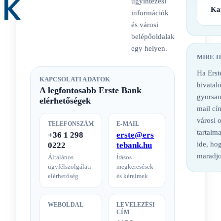
ügyintézési
Ka
információk
és városi
belépőoldalak
egy helyen.
MIRE 
Ha Erst
KAPCSOLATI ADATOK
hivatalo
A legfontosabb Erste Bank
gyorsan
elérhetőségek
mail cí
városi 
TELEFONSZÁM
E-MAIL
tartalm
+36 1 298
erste@ers
ide, hog
0222
tebank.hu
maradjo
Általános
Írásos
ügyfélszolgálati
megkeresések
elérhetőség
és kérelmek
WEBOLDAL
LEVELEZÉSI
CÍM