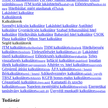
számítás
JTM korlát lakáshitelnél
Előtörlesztés
tippek
szabályok
mikor éri
Hitelbírálat: miért utasítanak el?
meg
hibák
Lakáshitel kalkulátor
Kalkulátorok
Kalkulátorok
Személyi kölcsön kalkulátor
Lakáshitel kalkulátor
Autóhitel
kalkulátor
Gyorskölcsön kalkulátor
Szabad felhasználású hitel
kalkulátor
Hitelkiváltás kalkulátor
Babaváró hitel kalkulátor
CSOK
Plusz kalkulátor
Otthon Start kalkulátor
Segéd kalkulátorok
JTM kalkulátor
THM kalkulátor
Hitelképesség
terhelhetőség
költségek
kalkulátor
Törlesztőrészlet kalkulátor
Lakáshitel
ellenőrzés
havi díj
önerő kalkulátor
Előtörlesztés kalkulátor
Teljes
önerő
megtakarítás
visszafizetés kalkulátor
Infláció kalkulátor
Ingatlan
összeg
vásárlóerő
illeték kalkulátor
Albérlet vs. hitel kalkulátor
vagyonszerzés
összevetés
Gépjármű átírási kalkulátor
ÁFA kalkulátor
átírás
nettó / bruttó
Bérkalkulátor
Adókedvezmény kalkulátor
nettó / bruttó
családi / egyéb
TBSZ kalkulátor
KGFB bonus-malus kalkulátor
befektetés
besorolás
Cégautóadó kalkulátor
Kamatadó és szocho
céges autó
kalkulátor
Napelem megtérülési kalkulátor
Energetikai
hozam
megújuló
tanúsítvány kalkulátor
Ügyvédi munkadíj kalkulátor
becsült díj
ingatlan
Tudástár