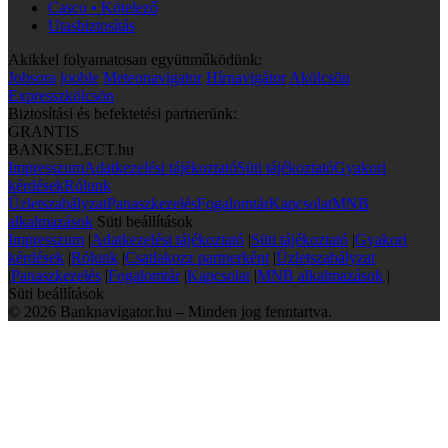
Casco • Kötelező
Utasbiztosítás
Akikkel folyamatosan együttműködünk:
Jobsora
jooble
Meteonavigator
Hírnavigátor
Akölcsön
Expresszkölcsön
Biztosítási és befektetési partnerünk:
GRANTIS
BANKSELECT.hu
Impresszum
Adatkezelési tájékoztató
Süti tájékoztató
Gyakori
kérdések
Rólunk
Üzletszabályzat
Panaszkezelés
Fogalomtár
Kapcsolat
MNB
alkalmazások
Süti beállítások
Impresszum
|
Adatkezelési tájékoztató
|
Süti tájékoztató
|
Gyakori
kérdések
|
Rólunk
|
Csatlakozz partnerként
|
Üzletszabályzat
|
Panaszkezelés
|
Fogalomtár
|
Kapcsolat
|
MNB alkalmazások
|
Süti beállítások
© 2026 Banknavigator.hu – Minden jog fenntartva.