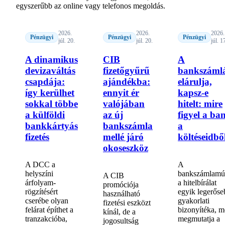
egyszerűbb az online vagy telefonos megoldás.
2026.
2026.
2026.
Pénzügyi
Pénzügyi
Pénzügyi
júl. 20.
júl. 20.
júl. 1
A dinamikus
CIB
A
devizaváltás
fizetőgyűrű
bankszáml
csapdája:
ajándékba:
elárulja,
így kerülhet
ennyit ér
kapsz-e
sokkal többe
valójában
hitelt: mire
a külföldi
az új
figyel a ba
bankkártyás
bankszámla
a
fizetés
mellé járó
költéseidbő
okoseszköz
A DCC a
A
helyszíni
bankszámlamú
A CIB
árfolyam-
a hitelbírálat
promóciója
rögzítésért
egyik legerőse
használható
cserébe olyan
gyakorlati
fizetési eszközt
felárat építhet a
bizonyítéka, m
kínál, de a
tranzakcióba,
megmutatja a
jogosultság