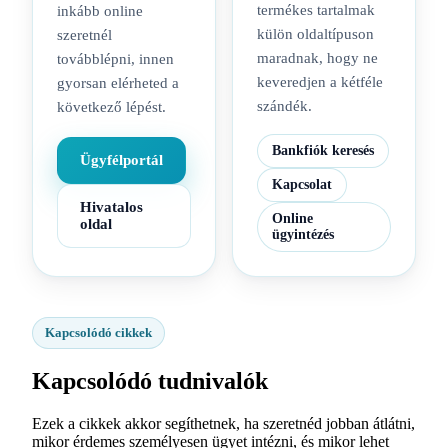
termékes tartalmak
inkább online
külön oldaltípuson
szeretnél
maradnak, hogy ne
továbblépni, innen
keveredjen a kétféle
gyorsan elérheted a
szándék.
következő lépést.
Bankfiók keresés
Ügyfélportál
Kapcsolat
Hivatalos
Online
oldal
ügyintézés
Kapcsolódó cikkek
Kapcsolódó tudnivalók
Ezek a cikkek akkor segíthetnek, ha szeretnéd jobban átlátni,
mikor érdemes személyesen ügyet intézni, és mikor lehet