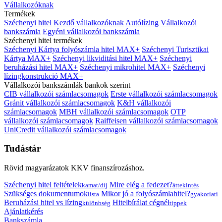
Vállalkozóknak
Termékek
Széchenyi hitel
Kezdő vállalkozóknak
Autólízing
Vállalkozói
bankszámla
Egyéni vállalkozói bankszámla
Széchenyi hitel termékek
Széchenyi Kártya folyószámla hitel MAX+
Széchenyi Turisztikai
Kártya MAX+
Széchenyi likviditási hitel MAX+
Széchenyi
beruházási hitel MAX+
Széchenyi mikrohitel MAX+
Széchenyi
lízingkonstrukció MAX+
Vállalkozói bankszámlák bankok szerint
CIB vállalkozói számlacsomagok
Erste vállalkozói számlacsomagok
Gránit vállalkozói számlacsomagok
K&H vállalkozói
számlacsomagok
MBH vállalkozói számlacsomagok
OTP
vállalkozói számlacsomagok
Raiffeisen vállalkozói számlacsomagok
UniCredit vállalkozói számlacsomagok
Tudástár
Rövid magyarázatok KKV finanszírozáshoz.
Széchenyi hitel feltételek
Mire elég a fedezet?
kamat/díj
áttekintés
Szükséges dokumentumok
Mikor jó a folyószámlahitel?
lista
gyakorlati
Beruházási hitel vs lízing
Hitelbírálat cégnél
különbség
tippek
Ajánlatkérés
Bankszámla