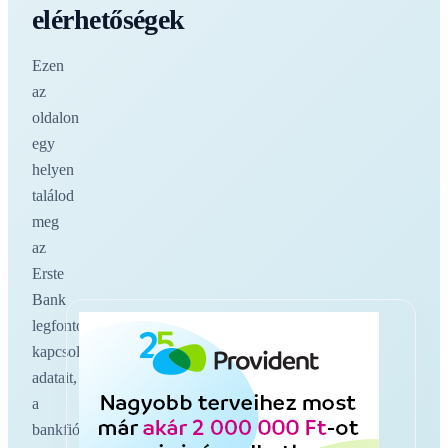
elérhetőségek
Ezen
az
oldalon
egy
helyen
találod
meg
az
Erste
Bank
legfontosabb
kapcsolati
adatait,
a
bankfiókokat