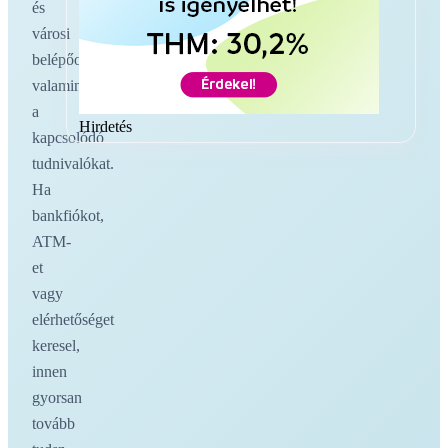
és
városi
belépőoldalakat,
valamint
a
Hirdetés
kapcsolódó
tudnivalókat.
Ha
bankfiókot,
ATM-
et
vagy
elérhetőséget
keresel,
innen
gyorsan
tovább