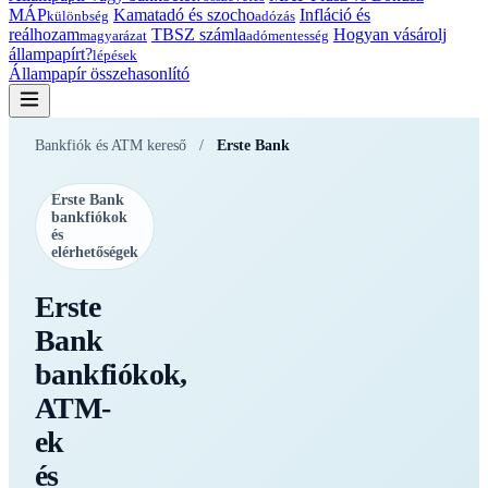
MÁP
Kamatadó és szocho
Infláció és
különbség
adózás
reálhozam
TBSZ számla
Hogyan vásárolj
magyarázat
adómentesség
állampapírt?
lépések
Állampapír összehasonlító
Bankfiók és ATM kereső
/
Erste Bank
Erste Bank
bankfiókok
és
elérhetőségek
Erste
Bank
bankfiókok,
ATM-
ek
és