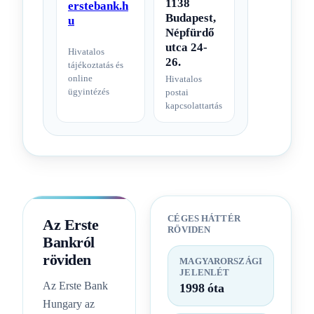
1138
erstebank.h
Budapest,
u
Népfürdő
utca 24-
Hivatalos
26.
tájékoztatás és
online
Hivatalos
ügyintézés
postai
kapcsolattartás
CÉGES HÁTTÉR
Az Erste
RÖVIDEN
Bankról
röviden
MAGYARORSZÁGI
JELENLÉT
Az Erste Bank
1998 óta
Hungary az