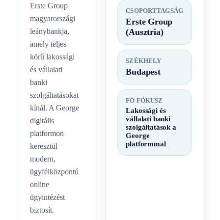
Erste Group
CSOPORTTAGSÁG
magyarországi
Erste Group
leánybankja,
(Ausztria)
amely teljes
körű lakossági
SZÉKHELY
és vállalati
Budapest
banki
szolgáltatásokat
FŐ FÓKUSZ
kínál. A George
Lakossági és
vállalati banki
digitális
szolgáltatások a
platformon
George
platformmal
keresztül
modern,
ügyfélközpontú
online
ügyintézést
biztosít.