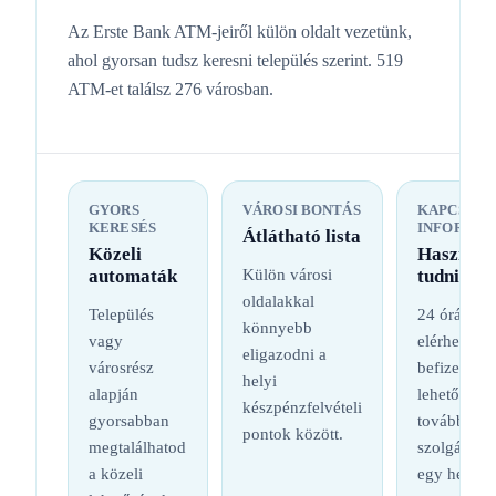
Az Erste Bank ATM-jeiről külön oldalt vezetünk,
ahol gyorsan tudsz keresni település szerint. 519
ATM-et találsz 276 városban.
GYORS
VÁROSI BONTÁS
KAPCSOL
KERESÉS
INFORMÁC
Átlátható lista
Közeli
Hasznos
automaták
Külön városi
tudnival
oldalakkal
Település
24 órás
könnyebb
vagy
elérhetőség
eligazodni a
városrész
befizetési
helyi
alapján
lehetőség é
készpénzfelvételi
gyorsabban
további
pontok között.
megtalálhatod
szolgáltatá
a közeli
egy helyen