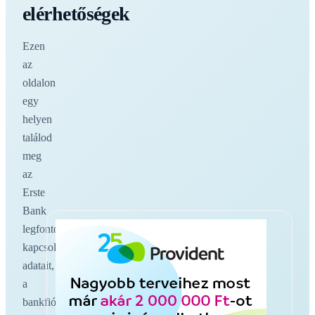
elérhetőségek
Ezen
az
oldalon
egy
helyen
találod
meg
az
Erste
Bank
legfontosabb
kapcsolati
adatait,
a
bankfiókokat