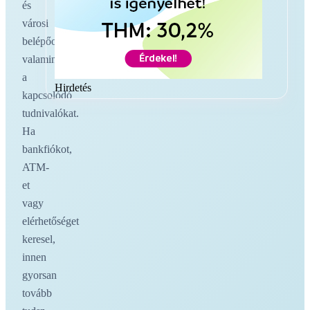
és
városi
belépőoldalakat,
valamint
a
Hirdetés
kapcsolódó
tudnivalókat.
Ha
bankfiókot,
ATM-
et
vagy
elérhetőséget
keresel,
innen
gyorsan
tovább