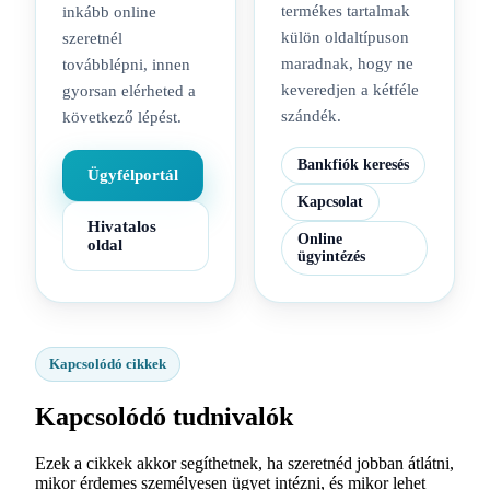
termékes tartalmak
inkább online
külön oldaltípuson
szeretnél
maradnak, hogy ne
továbblépni, innen
keveredjen a kétféle
gyorsan elérheted a
szándék.
következő lépést.
Bankfiók keresés
Ügyfélportál
Kapcsolat
Hivatalos
Online
oldal
ügyintézés
Kapcsolódó cikkek
Kapcsolódó tudnivalók
Ezek a cikkek akkor segíthetnek, ha szeretnéd jobban átlátni,
mikor érdemes személyesen ügyet intézni, és mikor lehet