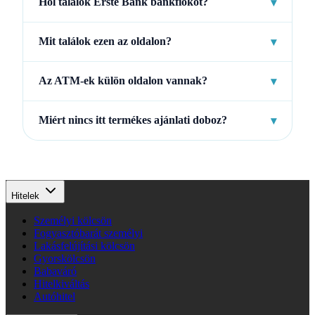
Hol találok Erste Bank bankfiókot?
▾
Mit találok ezen az oldalon?
▾
Az ATM-ek külön oldalon vannak?
▾
Miért nincs itt termékes ajánlati doboz?
▾
Hitelek
Személyi kölcsön
Fogyasztóbarát személyi
Lakásfelújítási kölcsön
Gyorskölcsön
Babaváró
Hitelkiváltás
Autóhitel