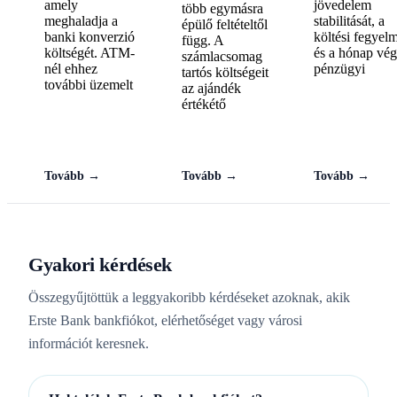
amely
jövedelem
több egymásra
meghaladja a
stabilitását, a
épülő feltételtől
banki konverzió
költési fegyel
függ. A
költségét. ATM-
és a hónap vég
számlacsomag
nél ehhez
pénzügyi
tartós költségeit
további üzemelt
az ajándék
értékétő
Tovább →
Tovább →
Tovább →
Gyakori kérdések
Összegyűjtöttük a leggyakoribb kérdéseket azoknak, akik
Erste Bank bankfiókot, elérhetőséget vagy városi
információt keresnek.