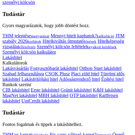
személyi kölcsön
Tudástár
Gyors magyarázatok, hogy jobb döntést hozz.
THM jelentése
Mennyi hitelt kaphatok?
JTM
magyarázat
kalkuláció
szabály 2026
Hitelkiváltás útmutató
Hitelképesség
korlátok
lépések
vizsgálat
Személyi kölcsön feltételek
ellenőrzés
gyakori kérdések
Személyi kölcsön kalkulátor
Lakáshitel
Kalkulátorok
Lakásvásárlás
Fogyasztóbarát lakáshitel
Otthon Start lakáshitel
Szabad felhasználásra
CSOK Plusz
Piaci zöld hitel
Türelmi idős
lakáshitel
Lakásfelújítási hitel
Adósságrendező hitel
Építési hitel
Bankok szerint
CIB lakáshitel
Erste lakáshitel
Gránit lakáshitel
K&H lakáshitel
MagNet lakáshitel
MBH lakáshitel
OTP lakáshitel
Raiffeisen
lakáshitel
UniCredit lakáshitel
Tudástár
Fontos fogalmak és tippek a lakáshitelhez.
THM vs kamat
Fix vagy változó kamat?
Önerő
különbség
útmutató