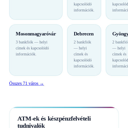
kapcsolódó
kapcsoló
információk.
informáci
Mosonmagyaróvár
Debrecen
Gyöngy
3 bankfiók — helyi
2 bankfiók
2 bankfió
címek és kapcsolódó
— helyi
— helyi
információk.
címek és
címek és
kapcsolódó
kapcsoló
információk.
informáci
Összes 71 város →
ATM-ek és készpénzfelvételi
tudnivalók