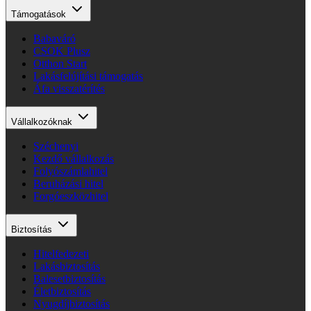
Támogatások
Babaváró
CSOK Plusz
Otthon Start
Lakásfelújítási támogatás
Áfa visszatérítés
Vállalkozóknak
Széchenyi
Kezdő vállalkozás
Folyószámlahitel
Beruházási hitel
Forgóeszközhitel
Biztosítás
Hitelfedezeti
Lakásbiztosítás
Balesetbiztosítás
Életbiztosítás
Nyugdíjbiztosítás