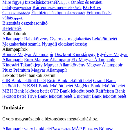
Mire figyelj biztosításkötésnél?
Önrész és területi
alapok
hatály
Kárrendezés menete
KGFB vs
magyarázat
lépések
Casco
Életbiztosítás típusok
Felmondás és
különbség
áttekintés
váltás
tippek
Biztosítás összehasonlító
Befektetés
Kalkulátorok
Állampapír
Babakötvény
Gyermek megtakarítás
Lekötött betét
Megtakarítási számla
Nyugdíj előtakarékosság
Állampapírok
Bónusz Magyar Állampapír
Diszkont Kincstárjegy
Egyéves Magyar
Állampapír
Euró Magyar Állampapír
Fix Magyar Állampapír
Kincstári Takarékjegy
Magyar Államkötvény
Magyar Állampapír
Plusz
Prémium Magyar Állampapír
Lekötött betét bankok szerint
CIB Bank lekötött betét
Erste Bank lekötött betét
Gránit Bank
lekötött betét
K&H Bank lekötött betét
MagNet Bank lekötött betét
MBH Bank lekötött betét
OTP Bank lekötött betét
Raiffeisen Bank
lekötött betét
Trive Bank lekötött betét
Unicredit Bank lekötött betét
Tudástár
Gyors magyarázatok a biztonságos megtakarításhoz.
Állampapír vagy bankbetét?
MÁP Plusz vs Bónusz
összevetés