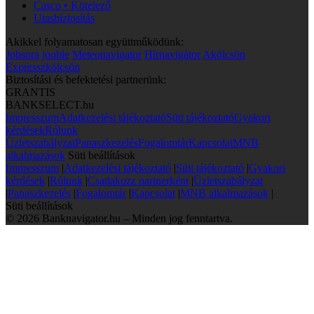
Casco • Kötelező
Utasbiztosítás
Akikkel folyamatosan együttműködünk:
Jobsora
jooble
Meteonavigator
Hírnavigátor
Akölcsön
Expresszkölcsön
Biztosítási és befektetési partnerünk:
GRANTIS
BANKSELECT.hu
Impresszum
Adatkezelési tájékoztató
Süti tájékoztató
Gyakori
kérdések
Rólunk
Üzletszabályzat
Panaszkezelés
Fogalomtár
Kapcsolat
MNB
alkalmazások
Süti beállítások
Impresszum
|
Adatkezelési tájékoztató
|
Süti tájékoztató
|
Gyakori
kérdések
|
Rólunk
|
Csatlakozz partnerként
|
Üzletszabályzat
|
Panaszkezelés
|
Fogalomtár
|
Kapcsolat
|
MNB alkalmazások
|
Süti beállítások
© 2026 Banknavigator.hu – Minden jog fenntartva.