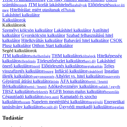
számítás
JTM korlát lakáshitelnél
Előtörlesztés
tippek
szabályok
mikor éri
Hitelbírálat: miért utasítanak el?
meg
hibák
Lakáshitel kalkulátor
Kalkulátorok
Kalkulátorok
Személyi kölcsön kalkulátor
Lakáshitel kalkulátor
Autóhitel
kalkulátor
Gyorskölcsön kalkulátor
Szabad felhasználású hitel
kalkulátor
Hitelkiváltás kalkulátor
Babaváró hitel kalkulátor
CSOK
Plusz kalkulátor
Otthon Start kalkulátor
Segéd kalkulátorok
JTM kalkulátor
THM kalkulátor
Hitelképesség
terhelhetőség
költségek
kalkulátor
Törlesztőrészlet kalkulátor
Lakáshitel
ellenőrzés
havi díj
önerő kalkulátor
Előtörlesztés kalkulátor
Teljes
önerő
megtakarítás
visszafizetés kalkulátor
Infláció kalkulátor
Ingatlan
összeg
vásárlóerő
illeték kalkulátor
Albérlet vs. hitel kalkulátor
vagyonszerzés
összevetés
Gépjármű átírási kalkulátor
ÁFA kalkulátor
átírás
nettó / bruttó
Bérkalkulátor
Adókedvezmény kalkulátor
nettó / bruttó
családi / egyéb
TBSZ kalkulátor
KGFB bonus-malus kalkulátor
befektetés
besorolás
Cégautóadó kalkulátor
Kamatadó és szocho
céges autó
kalkulátor
Napelem megtérülési kalkulátor
Energetikai
hozam
megújuló
tanúsítvány kalkulátor
Ügyvédi munkadíj kalkulátor
becsült díj
ingatlan
Tudástár