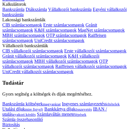
Kalkulátorok
Bankszámla
Diákszámla
Vállalkozói bankszámla
Egyéni vállalkozói
bankszámla
Lakossági bankszámlák
CIB számlacsomagok
Erste számlacsomagok
Gránit
számlacsomagok
K&H számlacsomagok
MagNet számlacsomagok
MBH számlacsomagok
OTP számlacsomagok
Raiffeisen
számlacsomagok
UniCredit számlacsomagok
Vállalkozói bankszámlák
CIB vállalkozói számlacsomagok
Erste vállalkozói számlacsomagok
Gránit vállalkozói számlacsomagok
K&H vállalkozói
számlacsomagok
MBH vállalkozói számlacsomagok
OTP
vállalkozói számlacsomagok
Raiffeisen vállalkozói számlacsomagok
UniCredit vállalkozói számlacsomagok
Tudástár
Gyors segítség a költségek és díjak megértéséhez.
Bankszámla költségek
Ingyenes számlavezetés
magyarázat
feltételek
Utalási díjak
Bankkártya díjak
IBAN /
mire figyelj
összevetés
utalás
Számlaváltás menete
gyakori kérdés
lépések
Számla összehasonlító
Biztosítás