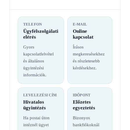
TELEFON
E-MAIL
Ügyfélszolgálati
Online
elérés
kapcsolat
Gyors
Írásos
kapcsolatfelvétel
megkeresésekhez
és általános
és részletesebb
ügyintézési
kérdésekhez.
információk.
LEVELEZÉSI CÍM
IDŐPONT
Hivatalos
Előzetes
ügyintézés
egyeztetés
Ha postai úton
Bizonyos
intéznél ügyet
bankfiókoknál