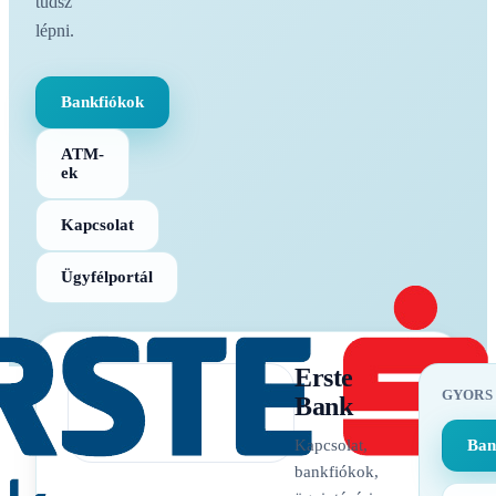
tudsz
lépni.
Bankfiókok
ATM-
ek
Kapcsolat
Ügyfélportál
Erste
GYORS
Bank
Kapcsolat,
Ban
bankfiókok,