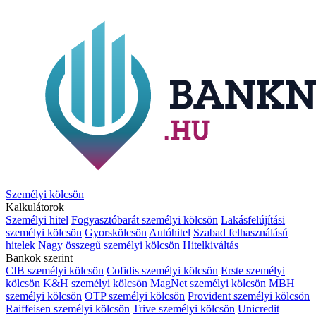
Személyi kölcsön
Kalkulátorok
Személyi hitel
Fogyasztóbarát személyi kölcsön
Lakásfelújítási
személyi kölcsön
Gyorskölcsön
Autóhitel
Szabad felhasználású
hitelek
Nagy összegű személyi kölcsön
Hitelkiváltás
Bankok szerint
CIB személyi kölcsön
Cofidis személyi kölcsön
Erste személyi
kölcsön
K&H személyi kölcsön
MagNet személyi kölcsön
MBH
személyi kölcsön
OTP személyi kölcsön
Provident személyi kölcsön
Raiffeisen személyi kölcsön
Trive személyi kölcsön
Unicredit