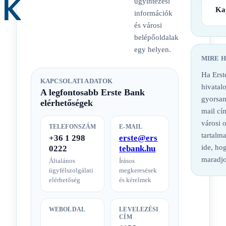
ügyintézési
Ka
információk
és városi
belépőoldalak
egy helyen.
MIRE 
Ha Erst
KAPCSOLATI ADATOK
hivatalo
A legfontosabb Erste Bank
gyorsan
elérhetőségek
mail cí
városi 
TELEFONSZÁM
E-MAIL
tartalm
+36 1 298
erste@ers
ide, hog
0222
tebank.hu
maradjo
Általános
Írásos
ügyfélszolgálati
megkeresések
elérhetőség
és kérelmek
WEBOLDAL
LEVELEZÉSI
CÍM