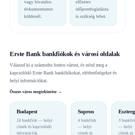
vagy hivatalos
előzetes
dokumentumot
időpontfoglalásra
küldenél.
is szükség lehet.
Erste Bank bankfiókok és városi oldalak
Válaszd ki a számodra fontos várost, és nézd meg a
kapcsolódó Erste Bank bankfiókokat, elérhetőségeket és
helyi információkat.
Összes város megtekintése →
Budapest
Sopron
Eszter
24 bankfiók — helyi
4 bankfiók
3 bankfió
címek és kapcsolódó
— helyi
— helyi
információk.
címek és
címek és