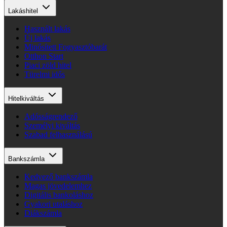
Lakáshitel
Használt lakás
Új lakás
Minősített Fogyasztóbarát
Otthon Start
Piaci zöld hitel
Türelmi idős
Hitelkiváltás
Adósságrendező
Személyi kiváltás
Szabad felhasználású
Bankszámla
Kedvező bankszámla
Magas jövedelemhez
Digitális bankoláshoz
Gyakori utaláshoz
Diákszámla