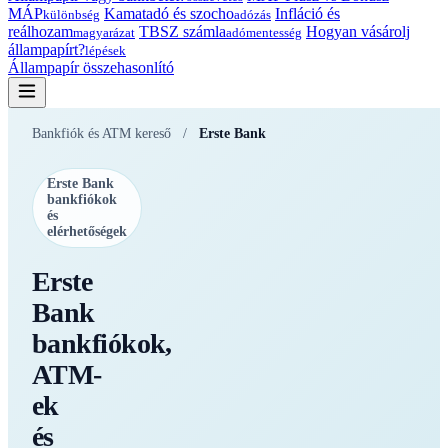
MÁP
Kamatadó és szocho
Infláció és
különbség
adózás
reálhozam
TBSZ számla
Hogyan vásárolj
magyarázat
adómentesség
állampapírt?
lépések
Állampapír összehasonlító
Bankfiók és ATM kereső
/
Erste Bank
Erste Bank
bankfiókok
és
elérhetőségek
Erste
Bank
bankfiókok,
ATM-
ek
és