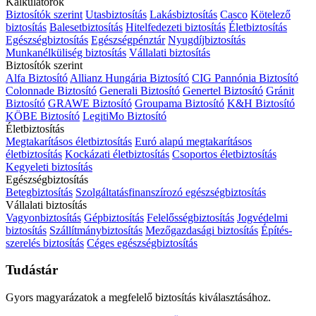
Kalkulátorok
Biztosítók szerint
Utasbiztosítás
Lakásbiztosítás
Casco
Kötelező
biztosítás
Balesetbiztosítás
Hitelfedezeti biztosítás
Életbiztosítás
Egészségbiztosítás
Egészségpénztár
Nyugdíjbiztosítás
Munkanélküliség biztosítás
Vállalati biztosítás
Biztosítók szerint
Alfa Biztosító
Allianz Hungária Biztosító
CIG Pannónia Biztosító
Colonnade Biztosító
Generali Biztosító
Genertel Biztosító
Gránit
Biztosító
GRAWE Biztosító
Groupama Biztosító
K&H Biztosító
KÖBE Biztosító
LegitiMo Biztosító
Életbiztosítás
Megtakarításos életbiztosítás
Euró alapú megtakarításos
életbiztosítás
Kockázati életbiztosítás
Csoportos életbiztosítás
Kegyeleti biztosítás
Egészségbiztosítás
Betegbiztosítás
Szolgáltatásfinanszírozó egészségbiztosítás
Vállalati biztosítás
Vagyonbiztosítás
Gépbiztosítás
Felelősségbiztosítás
Jogvédelmi
biztosítás
Szállítmánybiztosítás
Mezőgazdasági biztosítás
Építés-
szerelés biztosítás
Céges egészségbiztosítás
Tudástár
Gyors magyarázatok a megfelelő biztosítás kiválasztásához.