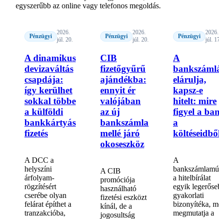
egyszerűbb az online vagy telefonos megoldás.
2026.
2026.
2026.
Pénzügyi
Pénzügyi
Pénzügyi
júl. 20.
júl. 20.
júl. 1
A dinamikus
CIB
A
devizaváltás
fizetőgyűrű
bankszáml
csapdája:
ajándékba:
elárulja,
így kerülhet
ennyit ér
kapsz-e
sokkal többe
valójában
hitelt: mire
a külföldi
az új
figyel a ba
bankkártyás
bankszámla
a
fizetés
mellé járó
költéseidbő
okoseszköz
A DCC a
A
helyszíni
bankszámlamú
A CIB
árfolyam-
a hitelbírálat
promóciója
rögzítésért
egyik legerőse
használható
cserébe olyan
gyakorlati
fizetési eszközt
felárat építhet a
bizonyítéka, m
kínál, de a
tranzakcióba,
megmutatja a
jogosultság