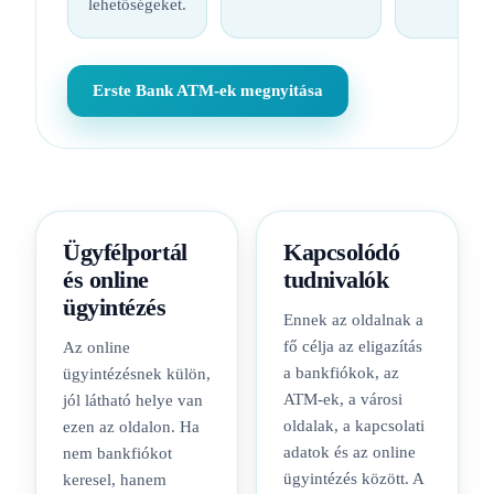
lehetőségeket.
Erste Bank ATM-ek megnyitása
Ügyfélportál
Kapcsolódó
és online
tudnivalók
ügyintézés
Ennek az oldalnak a
fő célja az eligazítás
Az online
a bankfiókok, az
ügyintézésnek külön,
ATM-ek, a városi
jól látható helye van
oldalak, a kapcsolati
ezen az oldalon. Ha
adatok és az online
nem bankfiókot
ügyintézés között. A
keresel, hanem