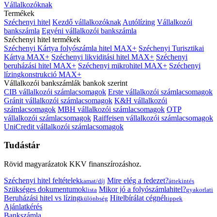
Vállalkozóknak
Termékek
Széchenyi hitel
Kezdő vállalkozóknak
Autólízing
Vállalkozói
bankszámla
Egyéni vállalkozói bankszámla
Széchenyi hitel termékek
Széchenyi Kártya folyószámla hitel MAX+
Széchenyi Turisztikai
Kártya MAX+
Széchenyi likviditási hitel MAX+
Széchenyi
beruházási hitel MAX+
Széchenyi mikrohitel MAX+
Széchenyi
lízingkonstrukció MAX+
Vállalkozói bankszámlák bankok szerint
CIB vállalkozói számlacsomagok
Erste vállalkozói számlacsomagok
Gránit vállalkozói számlacsomagok
K&H vállalkozói
számlacsomagok
MBH vállalkozói számlacsomagok
OTP
vállalkozói számlacsomagok
Raiffeisen vállalkozói számlacsomagok
UniCredit vállalkozói számlacsomagok
Tudástár
Rövid magyarázatok KKV finanszírozáshoz.
Széchenyi hitel feltételek
Mire elég a fedezet?
kamat/díj
áttekintés
Szükséges dokumentumok
Mikor jó a folyószámlahitel?
lista
gyakorlati
Beruházási hitel vs lízing
Hitelbírálat cégnél
különbség
tippek
Ajánlatkérés
Bankszámla