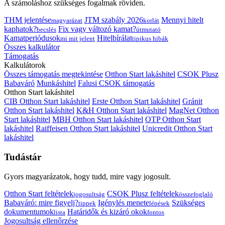
A számoláshoz szükséges fogalmak röviden.
THM jelentése
JTM szabály 2026
Mennyi hitelt
magyarázat
korlát
kaphatok?
Fix vagy változó kamat?
becslés
útmutató
Kamatperiódusok
Hitelbírálat
mi mit jelent
tipikus hibák
Összes kalkulátor
Támogatás
Kalkulátorok
Összes támogatás megtekintése
Otthon Start lakáshitel
CSOK Plusz
Babaváró
Munkáshitel
Falusi CSOK támogatás
Otthon Start lakáshitel
CIB Otthon Start lakáshitel
Erste Otthon Start lakáshitel
Gránit
Otthon Start lakáshitel
K&H Otthon Start lakáshitel
MagNet Otthon
Start lakáshitel
MBH Otthon Start lakáshitel
OTP Otthon Start
lakáshitel
Raiffeisen Otthon Start lakáshitel
Unicredit Otthon Start
lakáshitel
Tudástár
Gyors magyarázatok, hogy tudd, mire vagy jogosult.
Otthon Start feltételek
CSOK Plusz feltételek
jogosultság
összefoglaló
Babaváró: mire figyelj?
Igénylés menete
Szükséges
tippek
lépések
dokumentumok
Határidők és kizáró okok
lista
fontos
Jogosultság ellenőrzése